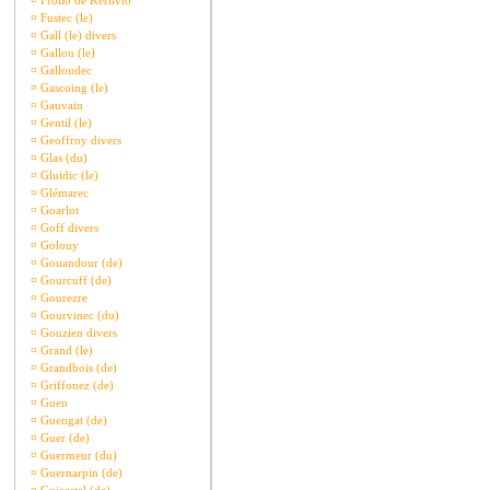
¤
Frollo de Kerlivio
¤
Fustec (le)
¤
Gall (le) divers
¤
Gallou (le)
¤
Galloudec
¤
Gascoing (le)
¤
Gauvain
¤
Gentil (le)
¤
Geoffroy divers
¤
Glas (du)
¤
Gluidic (le)
¤
Glémarec
¤
Goarlot
¤
Goff divers
¤
Golouy
¤
Gouandour (de)
¤
Gourcuff (de)
¤
Gourezre
¤
Gourvinec (du)
¤
Gouzien divers
¤
Grand (le)
¤
Grandbois (de)
¤
Griffonez (de)
¤
Guen
¤
Guengat (de)
¤
Guer (de)
¤
Guermeur (du)
¤
Guernarpin (de)