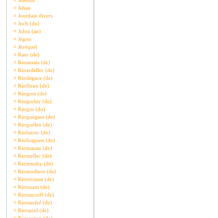
¤
Jeannin
¤
Jehan
¤
Jourdain divers
¤
Juch (du)
¤
Julou (an)
¤
Jégou
¤
Jézéquel
¤
Kaer (de)
¤
Keranrais (de)
¤
Kerardellec (de)
¤
Kerdegace (de)
¤
Kerfloux (de)
¤
Kergoet (de)
¤
Kergorlay (de)
¤
Kergos (du)
¤
Kerguégant (de)
¤
Kerguélen (de)
¤
Kerlazrec (de)
¤
Kerloaguen (de)
¤
Kermauan (de)
¤
Kermellec (de)
¤
Kerminihy (de)
¤
Kermodiern (de)
¤
Kernivinen (de)
¤
Kerouant (de)
¤
Kerourcuff (de)
¤
Kerouzéré (de)
¤
Kerraoul (de)