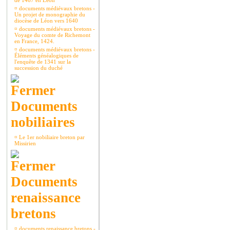
de 1467 en Léon
¤
documents médiévaux bretons -
Un projet de monographie du
diocèse de Léon vers 1640
¤
documents médiévaux bretons -
Voyage du comte de Richemont
en France, 1424.
¤
documents médiévaux bretons -
Éléments généalogiques de
l'enquête de 1341 sur la
succession du duché
Documents
nobiliaires
¤
Le 1er nobiliaire breton par
Missirien
Documents
renaissance
bretons
¤
documents renaissance bretons -