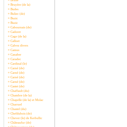
¤
Brullé
¤
Bruyère (de la)
¤
Budes
¤
Buliec (de)
¤
Buzic
¤
Buzic
¤
Cabournais (de)
¤
Cadoret
¤
Cage (de la)
¤
Calloet
¤
Calvez divers
¤
Camus
¤
Canaber
¤
Caradec
¤
Cardinal (le)
¤
Carné (de)
¤
Carné (de)
¤
Carné (de)
¤
Carné (de)
¤
Castet (de)
¤
Chaffault (du)
¤
Chambre (de la)
¤
Chapelle (de la) et Molac
¤
Charruel
¤
Chastel (du)
¤
Chefdubois (de)
¤
Chever (le) de Kerbullic
¤
Châteaufur (de)