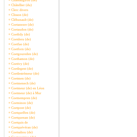
¤
Châteaugiron (de)
¤
Châtellier (du)
¤
Clerc divers
¤
Clisson (de)
¤
Cléhunault (de)
¤
Coetanezre (de)
¤
Coetaudon (de)
¤
Coetbily (de)
¤
Coetderu (de)
¤
Coetfao (de)
¤
Coetforn (de)
¤
Coetgoureden (de)
¤
Coethamon (de)
¤
Coetivy (de)
¤
Coetlegent (de)
¤
Coetlestrémeur (de)
¤
Coetmen (de)
¤
Coetmenech (de)
¤
Coetmeur (de) en Léon
¤
Coetmeur (de) à Mur
¤
Coetnempren (de)
¤
Coetninon (de)
¤
Coetpont (de)
¤
Coetquelfen (de)
¤
Coetquenan (de)
¤
Coetquis de
¤
Coetquévéran (de)
¤
Coetsaliou (de)