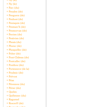
¤
Ny (le)
¤
Ny (le)
¤
Parc (du)
¤
Penalen (de)
¤
Penguern (de)
¤
Penhoet (de)
¤
Penisquin (de)
¤
Penmarc'h (de)
¤
Penmorvan (de)
¤
Perrien (de)
¤
Pestivien (de)
¤
Plessis (du)
¤
Ploeuc (de)
¤
Plusquellec (de)
¤
Poher (de)
¤
Pont-Château (de)
¤
Pontcallec (de)
¤
Ponthou (du)
¤
Porteneuve (de la)
¤
Poulmic (de)
¤
Prévost
¤
Péan
¤
Pérennou (du)
¤
Périer (du)
¤
Quelen
¤
Quélennec (du)
¤
Raguenel
¤
Roscerff (de)