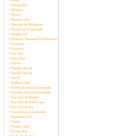
¤
Dollo
¤
Dongoallen
¤
Donnars
¤
Douce
¤
Dresnay (du)
¤
Droniou de Bodigneau
¤
Du (le) en Cornouaille
¤
Duault (de)
¤
Dymoen, Dimanach et Divanach
¤
Ernothon
¤
Euzenou
¤
Fao (du)
¤
Faou (du)
¤
Febvre
¤
Feuillée (de la)
¤
Feuillée (de la)
¤
Floc'h
¤
Follezou (du)
¤
Forest (de la) en Cornouaille
¤
Forestier (le) en Cornouaille
¤
Fou (du) de Bezidel
¤
Fou (du) de Pont-Croix
¤
Fou (du) divers
¤
Foucault de Lesoulouarn
¤
Fouesnant (de)
¤
Fraval
¤
Fresnay (du)
¤
Fresne (du)