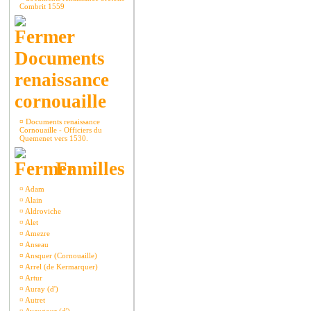
Combrit 1559
Documents
renaissance
cornouaille
¤
Documents renaissance
Cornouaille - Officiers du
Quemenet vers 1530.
Familles
¤
Adam
¤
Alain
¤
Aldroviche
¤
Alet
¤
Amezre
¤
Anseau
¤
Ansquer (Cornouaille)
¤
Arrel (de Kermarquer)
¤
Artur
¤
Auray (d')
¤
Autret