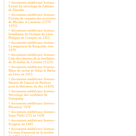
¤
documents médiévaux bretons -
Extrait du nécrologe de l'abbaye
de Daoulas
¤
documents médiévaux bretons -
Extraits de comptes des receveurs
de Morlaix et Lanmeur (1370-
1431).
¤
documents médiévaux bretons -
Installation de l'évêque de Léon
Philippe de Coetquis en 1422.
¤
documents médiévaux bretons -
La seigneurie de Kergorlay vers
1470
¤
documents médiévaux bretons -
Liste des témoins de la fondation
de St-Aubin du Cormier (1225)
¤
documents médiévaux bretons -
Minu de rachat de Jehan le Barbu
en Léon en 1413
¤
documents médiévaux bretons -
Montre de l'amiral de Penhoet
pour la libération du duc (1420)
¤
documents médiévaux bretons -
Nécrologe des cordeliers de
Guingamp
¤
documents médiévaux bretons -
Plouescat, 1450
¤
documents médiévaux bretons -
Saint-Thélo (22) en 1438
¤
documents médiévaux bretons -
Scrignac en 1445
¤
documents médiévaux bretons -
Un essai d'armorial de la montre