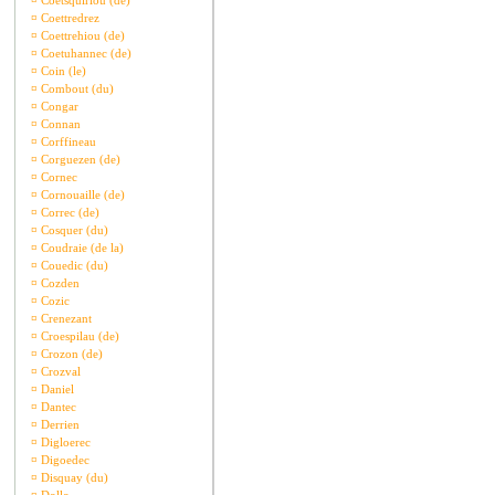
¤
Coetsquiriou (de)
¤
Coettredrez
¤
Coettrehiou (de)
¤
Coetuhannec (de)
¤
Coin (le)
¤
Combout (du)
¤
Congar
¤
Connan
¤
Corffineau
¤
Corguezen (de)
¤
Cornec
¤
Cornouaille (de)
¤
Correc (de)
¤
Cosquer (du)
¤
Coudraie (de la)
¤
Couedic (du)
¤
Cozden
¤
Cozic
¤
Crenezant
¤
Croespilau (de)
¤
Crozon (de)
¤
Crozval
¤
Daniel
¤
Dantec
¤
Derrien
¤
Digloerec
¤
Digoedec
¤
Disquay (du)