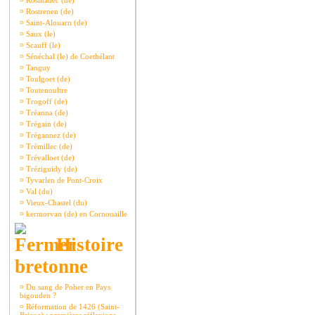
¤
Rosmadec (de)
¤
Rostrenen (de)
¤
Saint-Alouarn (de)
¤
Saux (le)
¤
Scauff (le)
¤
Sénéchal (le) de Coethélant
¤
Tanguy
¤
Toulgoet (de)
¤
Toutenoultre
¤
Trogoff (de)
¤
Tréanna (de)
¤
Trégain (de)
¤
Trégannez (de)
¤
Trémillec (de)
¤
Trévalloet (de)
¤
Tréziguidy (de)
¤
Tyvarlen de Pont-Croix
¤
Val (du)
¤
Vieux-Chastel (du)
¤
kermorvan (de) en Cornouaille
Histoire
bretonne
¤
Du sang de Poher en Pays
bigouden ?
¤
Réformation de 1426 (Saint-