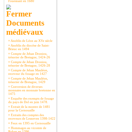
Fouesnant en 1680
Documents
médiévaux
¤
Anoblis de Léon au XVe siècle
¤
Anoblis du diocèse de Saint-
Brieuc en 1494
¤
Compte de Jehan Droniou,
trésorier de Bretagne, 1424-26
¤
Compte de Jehan Droniou,
trésorier de Bretagne, 1426-28
¤
Compte de Jehan Mauléon,
receveur du fouage en 1427
¤
Compte de Jehan Mauléon,
trésorier de Bretagne, 1429
¤
Conversion de diverses
monnaies en monnaie bretonne en
1475
¤
Enquête des exempts de fouage
du pays de Dol en juin 1478.
¤
Extrait de la montre de 1481
pour la Cornouaille
¤
Extraits des comptes des
receveurs de Lesneven 1398-1422
¤
Feux en 1395 en Cornouaille
¤
Hommages au vicomte de
Rohan en 1396