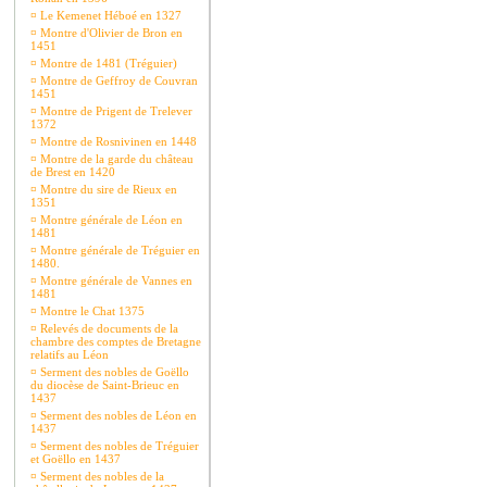
¤
Le Kemenet Héboé en 1327
¤
Montre d'Olivier de Bron en
1451
¤
Montre de 1481 (Tréguier)
¤
Montre de Geffroy de Couvran
1451
¤
Montre de Prigent de Trelever
1372
¤
Montre de Rosnivinen en 1448
¤
Montre de la garde du château
de Brest en 1420
¤
Montre du sire de Rieux en
1351
¤
Montre générale de Léon en
1481
¤
Montre générale de Tréguier en
1480.
¤
Montre générale de Vannes en
1481
¤
Montre le Chat 1375
¤
Relevés de documents de la
chambre des comptes de Bretagne
relatifs au Léon
¤
Serment des nobles de Goëllo
du diocèse de Saint-Brieuc en
1437
¤
Serment des nobles de Léon en
1437
¤
Serment des nobles de Tréguier
et Goëllo en 1437
¤
Serment des nobles de la