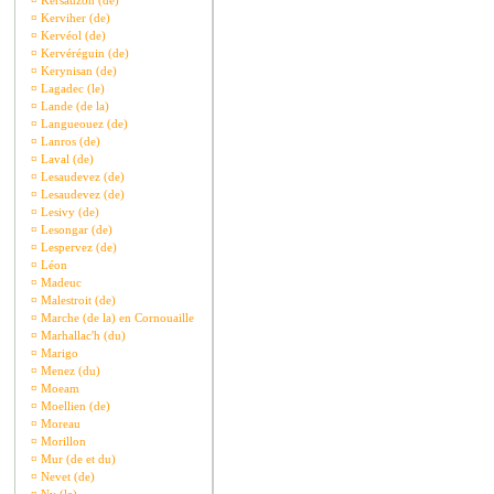
¤
Kersauzon (de)
¤
Kerviher (de)
¤
Kervéol (de)
¤
Kervéréguin (de)
¤
Kerynisan (de)
¤
Lagadec (le)
¤
Lande (de la)
¤
Langueouez (de)
¤
Lanros (de)
¤
Laval (de)
¤
Lesaudevez (de)
¤
Lesaudevez (de)
¤
Lesivy (de)
¤
Lesongar (de)
¤
Lespervez (de)
¤
Léon
¤
Madeuc
¤
Malestroit (de)
¤
Marche (de la) en Cornouaille
¤
Marhallac'h (du)
¤
Marigo
¤
Menez (du)
¤
Moeam
¤
Moellien (de)
¤
Moreau
¤
Morillon
¤
Mur (de et du)
¤
Nevet (de)