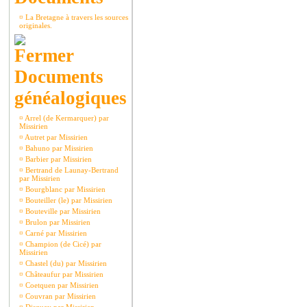
¤
La Bretagne à travers les sources
originales.
Documents
généalogiques
¤
Arrel (de Kermarquer) par
Missirien
¤
Autret par Missirien
¤
Bahuno par Missirien
¤
Barbier par Missirien
¤
Bertrand de Launay-Bertrand
par Missirien
¤
Bourgblanc par Missirien
¤
Bouteiller (le) par Missirien
¤
Bouteville par Missirien
¤
Brulon par Missirien
¤
Carné par Missirien
¤
Champion (de Cicé) par
Missirien
¤
Chastel (du) par Missirien
¤
Châteaufur par Missirien
¤
Coetquen par Missirien
¤
Couvran par Missirien