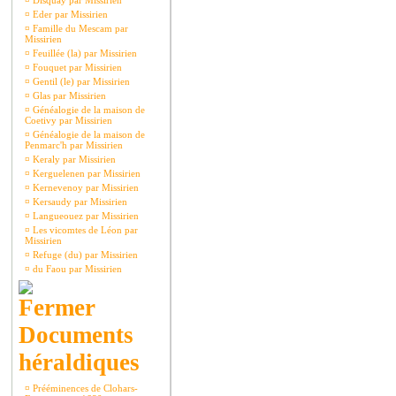
¤
Disquay par Missirien
¤
Eder par Missirien
¤
Famille du Mescam par
Missirien
¤
Feuillée (la) par Missirien
¤
Fouquet par Missirien
¤
Gentil (le) par Missirien
¤
Glas par Missirien
¤
Généalogie de la maison de
Coetivy par Missirien
¤
Généalogie de la maison de
Penmarc'h par Missirien
¤
Keraly par Missirien
¤
Kerguelenen par Missirien
¤
Kernevenoy par Missirien
¤
Kersaudy par Missirien
¤
Langueouez par Missirien
¤
Les vicomtes de Léon par
Missirien
¤
Refuge (du) par Missirien
¤
du Faou par Missirien
Documents
héraldiques
¤
Prééminences de Clohars-