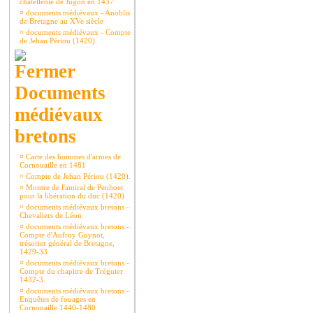
châtellenie de Jugon en 1437
¤
documents médiévaux - Anoblis
de Bretagne au XVe siècle
¤
documents médiévaux - Compte
de Jehan Périou (1420).
Documents
médiévaux
bretons
¤
Carte des hommes d'armes de
Cornouaille en 1481
¤
Compte de Jehan Périou (1420).
¤
Montre de l'amiral de Penhoet
pour la libération du duc (1420)
¤
documents médiévaux bretons -
Chevaliers de Léon
¤
documents médiévaux bretons -
Compte d'Aufroy Guynot,
trésorier général de Bretagne,
1429-33
¤
documents médiévaux bretons -
Compte du chapitre de Tréguier
1432-3.
¤
documents médiévaux bretons -
Enquêtes de fouages en
Cornouaille 1440-1480