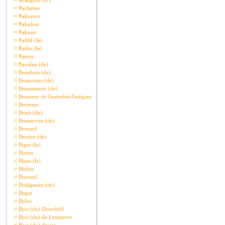
¤
Avaugour (d')
¤
Bachelier
¤
Bahuezre
¤
Bahulost
¤
Bahuno
¤
Baillif (le)
¤
Barbu (le)
¤
Barray
¤
Bavalan (de)
¤
Beaubois (de)
¤
Beaucours (de)
¤
Beaumanoir (de)
¤
Beaumer de Guéméné-Guégant
¤
Becmeur
¤
Beisit (du)
¤
Bennerven (de)
¤
Bernard
¤
Berrien (de)
¤
Bigot (le)
¤
Bizien
¤
Bloas (le)
¤
Blohio
¤
Bocozel
¤
Bodigneau (de)
¤
Bogar
¤
Bohic
¤
Bois (du) Dourduff
¤
Bois (du) de Lesnarvor