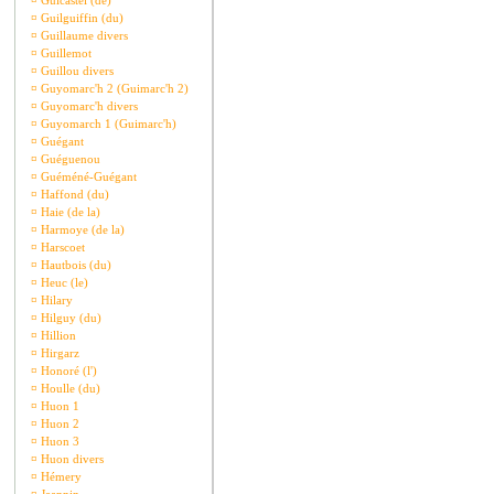
¤
Guicastel (de)
¤
Guilguiffin (du)
¤
Guillaume divers
¤
Guillemot
¤
Guillou divers
¤
Guyomarc'h 2 (Guimarc'h 2)
¤
Guyomarc'h divers
¤
Guyomarch 1 (Guimarc'h)
¤
Guégant
¤
Guéguenou
¤
Guéméné-Guégant
¤
Haffond (du)
¤
Haie (de la)
¤
Harmoye (de la)
¤
Harscoet
¤
Hautbois (du)
¤
Heuc (le)
¤
Hilary
¤
Hilguy (du)
¤
Hillion
¤
Hirgarz
¤
Honoré (l')
¤
Houlle (du)
¤
Huon 1
¤
Huon 2
¤
Huon 3
¤
Huon divers
¤
Hémery