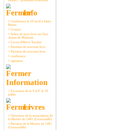
Brieuc) : premières réflexions
Info
¤
Conférence le 10 avril à Saint-
Brieuc
¤
Contact
¤
Index de mon livre sur Guy
Autret de Missirien
¤
Livres d'Hervé Torchet
¤
Parution de nouveau livre
¤
Parution de nouveau livre
¤
conférence
¤
signature
Information
¤
Excursion de la S.A.F. le 19
juillet
Livres
¤
Ouverture de la souscription de
la Montre de 1481 (Cornouaille)
¤
Parution de la Montre de 1481
(Cornouaille)