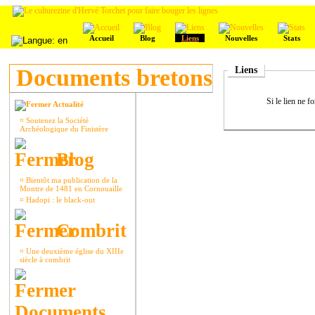
Accueil
Blog
Liens
Nouvelles
Stats
Documents bretons
Liens
Si le lien ne f
Actualité
¤
Soutenez la Société
Archéologique du Finistère
Blog
¤
Bientôt ma publication de la
Montre de 1481 en Cornouaille
¤
Hadopi : le black-out
Combrit
¤
Une deuxième église du XIIIe
siècle à combrit
Documents