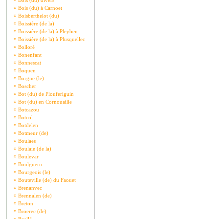
¤
Bois (du) divers
¤
Bois (du) à Carnoet
¤
Boisberthelot (du)
¤
Boissière (de la)
¤
Boissière (de la) à Pleyben
¤
Boissière (de la) à Plusquellec
¤
Bolloré
¤
Bonenfant
¤
Bonnescat
¤
Boquen
¤
Borgne (le)
¤
Boscher
¤
Bot (du) de Plouferiguin
¤
Bot (du) en Cornouaille
¤
Botcazou
¤
Botcol
¤
Botdelen
¤
Botmeur (de)
¤
Boulaes
¤
Boulaie (de la)
¤
Boulevar
¤
Boulguern
¤
Bourgeois (le)
¤
Bouteville (de) du Faouet
¤
Brenanvec
¤
Brennalen (de)
¤
Breton
¤
Broerec (de)