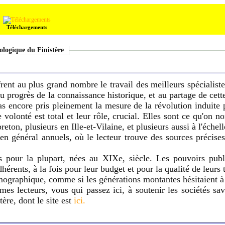
Téléchargements
éologique du Finistère
ffrent au plus grand nombre le travail des meilleurs spécialist
u progrès de la connaissance historique, et au partage de cette
pas encore pris pleinement la mesure de la révolution induite 
volonté est total et leur rôle, crucial. Elles sont ce qu'on n
eton, plusieurs en Ille-et-Vilaine, et plusieurs aussi à l'échel
 en général annuels, où le lecteur trouve des sources précises
s pour la plupart, nées au XIXe, siècle. Les pouvoirs publi
érents, à la fois pour leur budget et pour la qualité de leurs 
mographique, comme si les générations montantes hésitaient à 
s lecteurs, vous qui passez ici, à soutenir les sociétés sava
ère, dont le site est
ici.