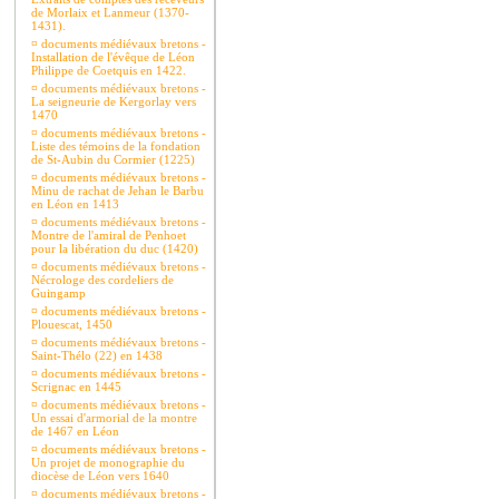
de Morlaix et Lanmeur (1370-
1431).
¤
documents médiévaux bretons -
Installation de l'évêque de Léon
Philippe de Coetquis en 1422.
¤
documents médiévaux bretons -
La seigneurie de Kergorlay vers
1470
¤
documents médiévaux bretons -
Liste des témoins de la fondation
de St-Aubin du Cormier (1225)
¤
documents médiévaux bretons -
Minu de rachat de Jehan le Barbu
en Léon en 1413
¤
documents médiévaux bretons -
Montre de l'amiral de Penhoet
pour la libération du duc (1420)
¤
documents médiévaux bretons -
Nécrologe des cordeliers de
Guingamp
¤
documents médiévaux bretons -
Plouescat, 1450
¤
documents médiévaux bretons -
Saint-Thélo (22) en 1438
¤
documents médiévaux bretons -
Scrignac en 1445
¤
documents médiévaux bretons -
Un essai d'armorial de la montre
de 1467 en Léon
¤
documents médiévaux bretons -
Un projet de monographie du
diocèse de Léon vers 1640
¤
documents médiévaux bretons -