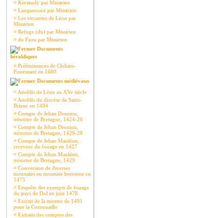
¤
Kersaudy par Missirien
¤
Langueouez par Missirien
¤
Les vicomtes de Léon par
Missirien
¤
Refuge (du) par Missirien
¤
du Faou par Missirien
Documents
héraldiques
¤
Prééminences de Clohars-
Fouesnant en 1680
Documents médiévaux
¤
Anoblis de Léon au XVe siècle
¤
Anoblis du diocèse de Saint-
Brieuc en 1494
¤
Compte de Jehan Droniou,
trésorier de Bretagne, 1424-26
¤
Compte de Jehan Droniou,
trésorier de Bretagne, 1426-28
¤
Compte de Jehan Mauléon,
receveur du fouage en 1427
¤
Compte de Jehan Mauléon,
trésorier de Bretagne, 1429
¤
Conversion de diverses
monnaies en monnaie bretonne en
1475
¤
Enquête des exempts de fouage
du pays de Dol en juin 1478.
¤
Extrait de la montre de 1481
pour la Cornouaille
¤
Extraits des comptes des