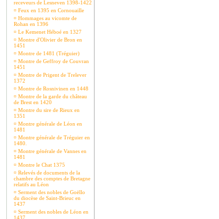
receveurs de Lesneven 1398-1422
¤
Feux en 1395 en Cornouaille
¤
Hommages au vicomte de
Rohan en 1396
¤
Le Kemenet Héboé en 1327
¤
Montre d'Olivier de Bron en
1451
¤
Montre de 1481 (Tréguier)
¤
Montre de Geffroy de Couvran
1451
¤
Montre de Prigent de Trelever
1372
¤
Montre de Rosnivinen en 1448
¤
Montre de la garde du château
de Brest en 1420
¤
Montre du sire de Rieux en
1351
¤
Montre générale de Léon en
1481
¤
Montre générale de Tréguier en
1480.
¤
Montre générale de Vannes en
1481
¤
Montre le Chat 1375
¤
Relevés de documents de la
chambre des comptes de Bretagne
relatifs au Léon
¤
Serment des nobles de Goëllo
du diocèse de Saint-Brieuc en
1437
¤
Serment des nobles de Léon en
1437