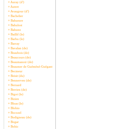
¤
Auray (d')
¤
Autret
¤
Avaugour (d')
¤
Bachelier
¤
Bahuezre
¤
Bahulost
¤
Bahuno
¤
Baillif (le)
¤
Barbu (le)
¤
Barray
¤
Bavalan (de)
¤
Beaubois (de)
¤
Beaucours (de)
¤
Beaumanoir (de)
¤
Beaumer de Guéméné-Guégant
¤
Becmeur
¤
Beisit (du)
¤
Bennerven (de)
¤
Bernard
¤
Berrien (de)
¤
Bigot (le)
¤
Bizien
¤
Bloas (le)
¤
Blohio
¤
Bocozel
¤
Bodigneau (de)
¤
Bogar
¤
Bohic