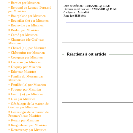
¤
Barbier par Missirien
Date de création :
12/05/2011 @ 11:58
¤
Bertrand de Launay-Bertrand
Dernière modification :
12/05/2011 @ 11:58
par Missirien
Catégorie :
Actualité
¤
Bourgblanc par Missirien
Page lue
8836 fois
¤
Bouteiller (le) par Missirien
¤
Bouteville par Missirien
¤
Brulon par Missirien
¤
Carné par Missirien
¤
Champion (de Cicé) par
Missirien
¤
Chastel (du) par Missirien
¤
Châteaufur par Missirien
Réactions à cet article
¤
Coetquen par Missirien
¤
Couvran par Missirien
¤
Disquay par Missirien
¤
Eder par Missirien
¤
Famille du Mescam par
Missirien
¤
Feuillée (la) par Missirien
¤
Fouquet par Missirien
¤
Gentil (le) par Missirien
¤
Glas par Missirien
¤
Généalogie de la maison de
Coetivy par Missirien
¤
Généalogie de la maison de
Penmarc'h par Missirien
¤
Keraly par Missirien
¤
Kerguelenen par Missirien
¤
Kernevenoy par Missirien