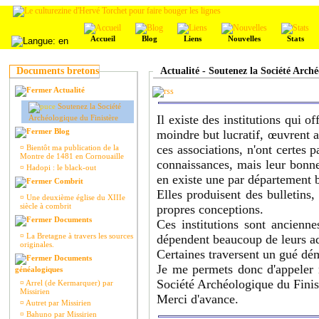
Accueil
Blog
Liens
Nouvelles
Stats
Documents bretons
Actualité - Soutenez la Société Arch
Actualité
Soutenez la Société
Il existe des institutions qui o
Archéologique du Finistère
Blog
moindre but lucratif, œuvrent a
ces associations, n'ont certes 
¤
Bientôt ma publication de la
Montre de 1481 en Cornouaille
connaissances, mais leur bonne 
¤
Hadopi : le black-out
en existe une par département br
Combrit
Elles produisent des bulletins,
¤
Une deuxième église du XIIIe
siècle à combrit
propres conceptions.
Documents
Ces institutions sont ancienne
¤
La Bretagne à travers les sources
dépendent beaucoup de leurs adh
originales.
Certaines traversent un gué dé
Documents
Je me permets donc d'appeler me
généalogiques
Société Archéologique du Finist
¤
Arrel (de Kermarquer) par
Missirien
Merci d'avance.
¤
Autret par Missirien
¤
Bahuno par Missirien