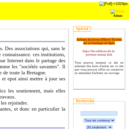
Admin
Spécial !
Achetez les livres d'Hervé Torchet
sur sa boutique en ligne
es. Des associations qui, sans le
https://les-editions-de-la-
 connaissance. ces institutions,
perenne.sumup.link
par Internet dans le partage des
Vous pouvez soutenir ce site en
omme les "sociétés savantes". Il
achetant des bons d'achat sur ce site
que vous pouvez offrir ou conserver
le de toute la Bretagne.
en attendant d'acheter un ouvrage
 et eput ainsi mettre à jour ses
cs les soutiennent, mais elles
travaux.
Recherche
les rejoindre.
ntes, et donc en particulier la