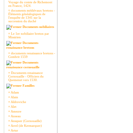
Voyage du comte de Richemont
en France, 1424.
¤
documents médiévaux bretons -
Éléments généalogiques de
l'enquête de 1341 sur la
succession du duché
Documents nobiliaires
¤
Le 1er nobiliaire breton par
Missirien
Documents
renaissance bretons
¤
documents renaissance bretons -
Combrit 1559
Documents
renaissance cornouaille
¤
Documents renaissance
Cornouaille - Officiers du
Quemenet vers 1530.
Familles
¤
Adam
¤
Alain
¤
Aldroviche
¤
Alet
¤
Amezre
¤
Anseau
¤
Ansquer (Cornouaille)
¤
Arrel (de Kermarquer)
¤
Artur