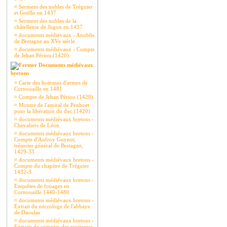
¤
Serment des nobles de Tréguier
et Goëllo en 1437
¤
Serment des nobles de la
châtellenie de Jugon en 1437
¤
documents médiévaux - Anoblis
de Bretagne au XVe siècle
¤
documents médiévaux - Compte
de Jehan Périou (1420).
Documents médiévaux
bretons
¤
Carte des hommes d'armes de
Cornouaille en 1481
¤
Compte de Jehan Périou (1420).
¤
Montre de l'amiral de Penhoet
pour la libération du duc (1420)
¤
documents médiévaux bretons -
Chevaliers de Léon
¤
documents médiévaux bretons -
Compte d'Aufroy Guynot,
trésorier général de Bretagne,
1429-33
¤
documents médiévaux bretons -
Compte du chapitre de Tréguier
1432-3.
¤
documents médiévaux bretons -
Enquêtes de fouages en
Cornouaille 1440-1480
¤
documents médiévaux bretons -
Extrait du nécrologe de l'abbaye
de Daoulas
¤
documents médiévaux bretons -
Extraits de comptes des receveurs