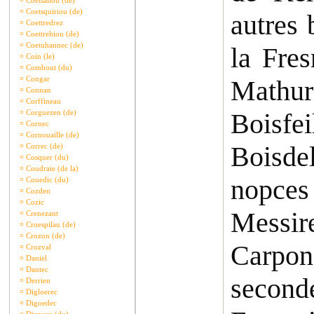
¤
Coetsaliou (de)
¤
Coetsquiriou (de)
autres 
¤
Coettredrez
¤
Coettrehiou (de)
¤
Coetuhannec (de)
la Fres
¤
Coin (le)
¤
Combout (du)
¤
Congar
Mathur
¤
Connan
¤
Corffineau
¤
Corguezen (de)
Boisfe
¤
Cornec
¤
Cornouaille (de)
Boisdel
¤
Correc (de)
¤
Cosquer (du)
¤
Coudraie (de la)
nopces
¤
Couedic (du)
¤
Cozden
¤
Cozic
Messi
¤
Crenezant
¤
Croespilau (de)
¤
Crozon (de)
Carpo
¤
Crozval
¤
Daniel
¤
Dantec
seconde
¤
Derrien
¤
Digloerec
¤
Digoedec