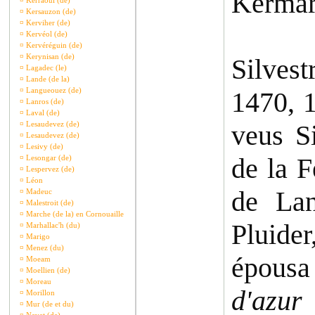
Kermar
¤
Kerraoul (de)
¤
Kersauzon (de)
¤
Kerviher (de)
¤
Kervéol (de)
¤
Kervéréguin (de)
¤
Kerynisan (de)
Silvest
¤
Lagadec (le)
¤
Lande (de la)
¤
Langueouez (de)
1470, 1
¤
Lanros (de)
¤
Laval (de)
¤
Lesaudevez (de)
veus Si
¤
Lesaudevez (de)
¤
Lesivy (de)
de la F
¤
Lesongar (de)
¤
Lespervez (de)
¤
Léon
de Lan
¤
Madeuc
¤
Malestroit (de)
¤
Marche (de la) en Cornouaille
Pluider
¤
Marhallac'h (du)
¤
Marigo
¤
Menez (du)
épousa
¤
Moeam
¤
Moellien (de)
¤
Moreau
d'azur
¤
Morillon
¤
Mur (de et du)