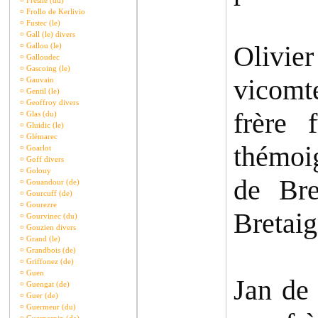
¤
Fresne (du)
¤
Frollo de Kerlivio
¤
Fustec (le)
¤
Gall (le) divers
Olivier
¤
Gallou (le)
¤
Galloudec
¤
Gascoing (le)
vicomte
¤
Gauvain
¤
Gentil (le)
¤
Geoffroy divers
frère 
¤
Glas (du)
¤
Gluidic (le)
¤
Glémarec
thémoi
¤
Goarlot
¤
Goff divers
¤
Golouy
de Bre
¤
Gouandour (de)
¤
Gourcuff (de)
¤
Gourezre
Bretaig
¤
Gourvinec (du)
¤
Gouzien divers
¤
Grand (le)
¤
Grandbois (de)
¤
Griffonez (de)
¤
Guen
Jan de 
¤
Guengat (de)
¤
Guer (de)
¤
Guermeur (du)