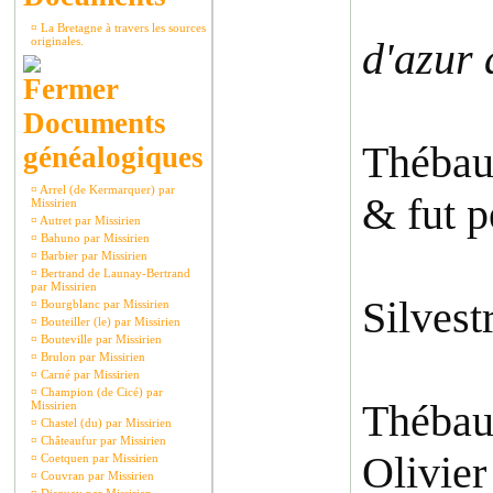
¤
La Bretagne à travers les sources
originales.
d'azur 
Documents
Thébaut
généalogiques
¤
Arrel (de Kermarquer) par
& fut p
Missirien
¤
Autret par Missirien
¤
Bahuno par Missirien
¤
Barbier par Missirien
¤
Bertrand de Launay-Bertrand
par Missirien
Silvest
¤
Bourgblanc par Missirien
¤
Bouteiller (le) par Missirien
¤
Bouteville par Missirien
¤
Brulon par Missirien
¤
Carné par Missirien
¤
Champion (de Cicé) par
Thébaut
Missirien
¤
Chastel (du) par Missirien
¤
Châteaufur par Missirien
Olivie
¤
Coetquen par Missirien
¤
Couvran par Missirien