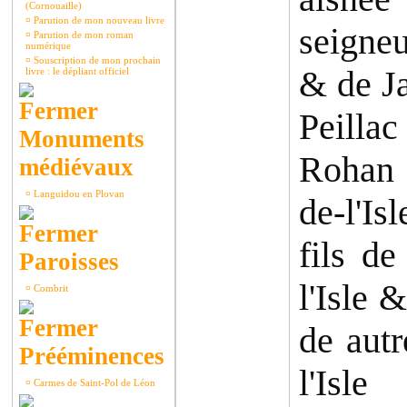
(Cornouaille)
¤
Parution de mon nouveau livre
seigneu
¤
Parution de mon roman
numérique
¤
Souscription de mon prochain
& de Ja
livre : le dépliant officiel
Peillac
Monuments
Rohan 
médiévaux
¤
Languidou en Plovan
de-l'I
fils d
Paroisses
l'Isle 
¤
Combrit
de aut
Prééminences
l'Is
¤
Carmes de Saint-Pol de Léon