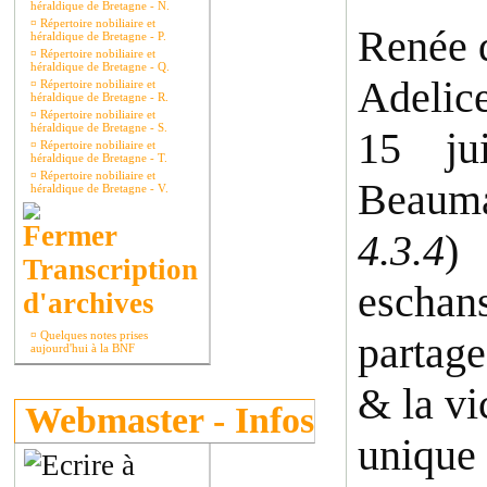
héraldique de Bretagne - N.
¤
Répertoire nobiliaire et
Renée d
héraldique de Bretagne - P.
¤
Répertoire nobiliaire et
héraldique de Bretagne - Q.
Adelice
¤
Répertoire nobiliaire et
héraldique de Bretagne - R.
¤
Répertoire nobiliaire et
héraldique de Bretagne - S.
15 ju
¤
Répertoire nobiliaire et
héraldique de Bretagne - T.
¤
Répertoire nobiliaire et
Beauma
héraldique de Bretagne - V.
4.3.4
)
Transcription
eschans
d'archives
¤
Quelques notes prises
partage
aujourd'hui à la BNF
& la vi
Webmaster - Infos
unique