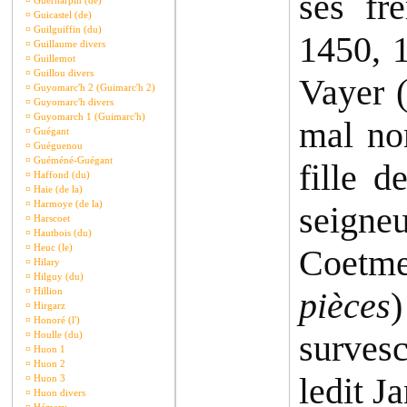
ses fr
¤
Guernarpin (de)
¤
Guicastel (de)
¤
Guilguiffin (du)
1450, 1
¤
Guillaume divers
¤
Guillemot
¤
Guillou divers
Vayer 
¤
Guyomarc'h 2 (Guimarc'h 2)
¤
Guyomarc'h divers
¤
Guyomarch 1 (Guimarc'h)
mal no
¤
Guégant
¤
Guéguenou
¤
Guéméné-Guégant
fille 
¤
Haffond (du)
¤
Haie (de la)
¤
Harmoye (de la)
seigne
¤
Harscoet
¤
Hautbois (du)
¤
Heuc (le)
Coetme
¤
Hilary
¤
Hilguy (du)
¤
Hillion
pièces
)
¤
Hirgarz
¤
Honoré (l')
survesc
¤
Houlle (du)
¤
Huon 1
¤
Huon 2
ledit J
¤
Huon 3
¤
Huon divers