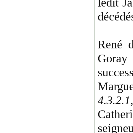
ledit J
décédés
René d
Goray 
succes
Margue
4.3.2.1
Cather
seigne