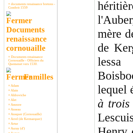
hériti
¤
documents renaissance bretons -
Combrit 1559
l'Aube
Documents
mère de
renaissance
de Ker
cornouaille
¤
Documents renaissance
lessa
Cornouaille - Officiers du
Quemenet vers 1530.
Boisbo
Familles
lequel
¤
Adam
¤
Alain
¤
Aldroviche
à trois
¤
Alet
¤
Amezre
¤
Anseau
Lescu
¤
Ansquer (Cornouaille)
¤
Arrel (de Kermarquer)
¤
Artur
Henry 
¤
Auray (d')