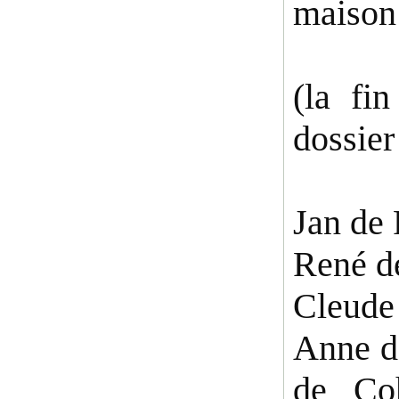
maison
(la fi
dossier
Jan de
René d
Cleude 
Anne d
de Coh