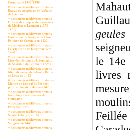
Mahau
Cornouaille 1440-1480
¤
documents médiévaux bretons -
Extrait du nécrologe de l'abbaye
de Daoulas
Guilla
¤
documents médiévaux bretons -
Extraits de comptes des receveurs
de Morlaix et Lanmeur (1370-
1431).
geules
¤
documents médiévaux bretons -
Installation de l'évêque de Léon
Philippe de Coetquis en 1422.
seigneu
¤
documents médiévaux bretons -
La seigneurie de Kergorlay vers
1470
le 14e
¤
documents médiévaux bretons -
Liste des témoins de la fondation
de St-Aubin du Cormier (1225)
¤
documents médiévaux bretons -
livres
Minu de rachat de Jehan le Barbu
en Léon en 1413
¤
documents médiévaux bretons -
Montre de l'amiral de Penhoet
mesure 
pour la libération du duc (1420)
¤
documents médiévaux bretons -
Nécrologe des cordeliers de
moulin
Guingamp
¤
documents médiévaux bretons -
Plouescat, 1450
Feillé
¤
documents médiévaux bretons -
Saint-Thélo (22) en 1438
¤
documents médiévaux bretons -
Scrignac en 1445
Carade
¤
documents médiévaux bretons -