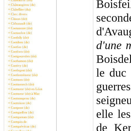
Boisfe
¤
Châteaufur (de)
¤
Châteaugiron (de)
¤
Châtellier (du)
secon
¤
Clerc divers
¤
Clisson (de)
¤
Cléhunault (de)
d'Avau
¤
Coetanezre (de)
¤
Coetaudon (de)
¤
Coetbily (de)
d'une 
¤
Coetderu (de)
¤
Coetfao (de)
¤
Coetforn (de)
Boisde
¤
Coetgoureden (de)
¤
Coethamon (de)
¤
Coetivy (de)
le duc
¤
Coetlegent (de)
¤
Coetlestrémeur (de)
¤
Coetmen (de)
guerre
¤
Coetmenech (de)
¤
Coetmeur (de) en Léon
¤
Coetmeur (de) à Mur
seigneu
¤
Coetnempren (de)
¤
Coetninon (de)
¤
Coetpont (de)
elle le
¤
Coetquelfen (de)
¤
Coetquenan (de)
¤
Coetquis de
de Ker
¤
Coetquévéran (de)