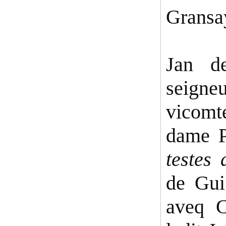
Gransa
Jan d
seigne
vicomt
dame P
testes
de Gui
aveq C