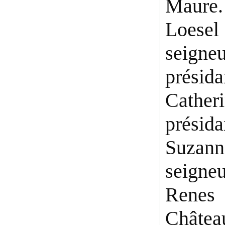
Maure
Loesel
seigne
présid
Cathe
prési
Suzann
seigne
Renes
Châtea