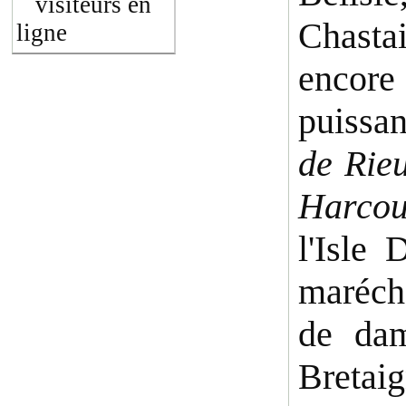
visiteurs en
Chastai
ligne
encore 
puissan
de Rieu
Harcou
l'Isle
marécha
de dam
Bretai