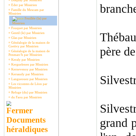
¤
Disquay par Missirien
branche
¤
Eder par Missirien
¤
Famille du Mescam par
Missirien
Feuillée (la) par
Missirien
¤
Fouquet par Missirien
Thébaut
¤
Gentil (le) par Missirien
¤
Glas par Missirien
¤
Généalogie de la maison de
Coetivy par Missirien
père de
¤
Généalogie de la maison de
Penmarc'h par Missirien
¤
Keraly par Missirien
¤
Kerguelenen par Missirien
¤
Kernevenoy par Missirien
¤
Kersaudy par Missirien
Silvest
¤
Langueouez par Missirien
¤
Les vicomtes de Léon par
Missirien
¤
Refuge (du) par Missirien
¤
du Faou par Missirien
Silves
Documents
grand p
héraldiques