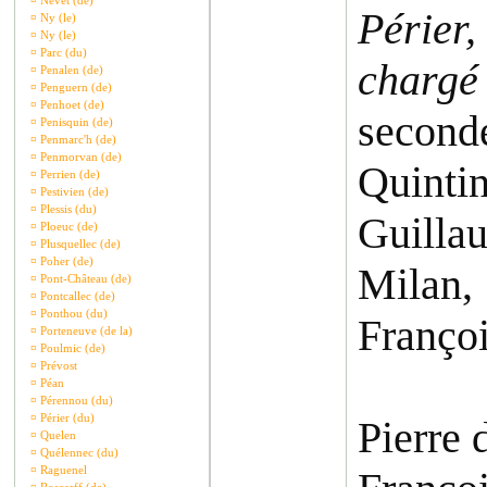
¤
Nevet (de)
Périer
¤
Ny (le)
¤
Ny (le)
¤
Parc (du)
charg
¤
Penalen (de)
¤
Penguern (de)
¤
Penhoet (de)
second
¤
Penisquin (de)
¤
Penmarc'h (de)
¤
Penmorvan (de)
Quinti
¤
Perrien (de)
¤
Pestivien (de)
¤
Plessis (du)
Guilla
¤
Ploeuc (de)
¤
Plusquellec (de)
¤
Poher (de)
Milan,
¤
Pont-Château (de)
¤
Pontcallec (de)
¤
Ponthou (du)
Françoi
¤
Porteneuve (de la)
¤
Poulmic (de)
¤
Prévost
¤
Péan
¤
Pérennou (du)
¤
Périer (du)
Pierre 
¤
Quelen
¤
Quélennec (du)
¤
Raguenel