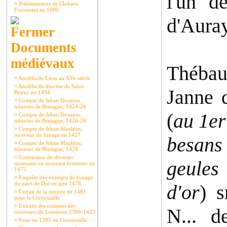
l'un d
¤
Prééminences de Clohars-
Fouesnant en 1680
d'Auray
Documents
médiévaux
Thébaut
¤
Anoblis de Léon au XVe siècle
¤
Anoblis du diocèse de Saint-
Janne 
Brieuc en 1494
¤
Compte de Jehan Droniou,
trésorier de Bretagne, 1424-26
(
au 1er
¤
Compte de Jehan Droniou,
trésorier de Bretagne, 1426-28
¤
Compte de Jehan Mauléon,
receveur du fouage en 1427
besans
¤
Compte de Jehan Mauléon,
trésorier de Bretagne, 1429
¤
Conversion de diverses
geules
monnaies en monnaie bretonne en
1475
¤
Enquête des exempts de fouage
du pays de Dol en juin 1478.
d'or
) s
¤
Extrait de la montre de 1481
pour la Cornouaille
¤
Extraits des comptes des
N... d
receveurs de Lesneven 1398-1422
¤
Feux en 1395 en Cornouaille