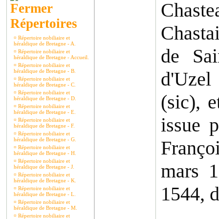
Chaste
Répertoires
Chasta
¤
Répertoire nobiliaire et
héraldique de Bretagne - A.
de Sa
¤
Répertoire nobiliaire et
héraldique de Bretagne - Accueil.
¤
Répertoire nobiliaire et
héraldique de Bretagne - B.
d'Uzel
¤
Répertoire nobiliaire et
héraldique de Bretagne - C.
¤
Répertoire nobiliaire et
(sic), 
héraldique de Bretagne - D.
¤
Répertoire nobiliaire et
héraldique de Bretagne - E.
issue 
¤
Répertoire nobiliaire et
héraldique de Bretagne - F.
¤
Répertoire nobiliaire et
héraldique de Bretagne - G.
Franço
¤
Répertoire nobiliaire et
héraldique de Bretagne - H.
¤
Répertoire nobiliaire et
mars 1
héraldique de Bretagne - J.
¤
Répertoire nobiliaire et
héraldique de Bretagne - K.
1544, d
¤
Répertoire nobiliaire et
héraldique de Bretagne - L.
¤
Répertoire nobiliaire et
héraldique de Bretagne - M.
¤
Répertoire nobiliaire et