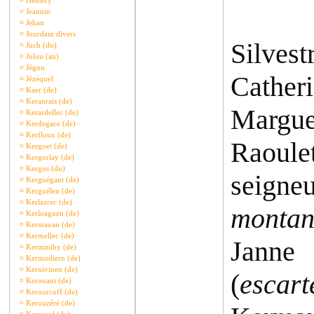
¤
Hémery
¤
Jeannin
¤
Jehan
¤
Jourdain divers
Silvest
¤
Juch (du)
¤
Julou (an)
¤
Jégou
Catheri
¤
Jézéquel
¤
Kaer (de)
¤
Keranrais (de)
Marguer
¤
Kerardellec (de)
¤
Kerdegace (de)
¤
Kerfloux (de)
Raoule
¤
Kergoet (de)
¤
Kergorlay (de)
¤
Kergos (du)
seigne
¤
Kerguégant (de)
¤
Kerguélen (de)
¤
Kerlazrec (de)
montant
¤
Kerloaguen (de)
¤
Kermauan (de)
¤
Kermellec (de)
Janne 
¤
Kerminihy (de)
¤
Kermodiern (de)
¤
Kernivinen (de)
(
escar
¤
Kerouant (de)
¤
Kerourcuff (de)
¤
Kerouzéré (de)