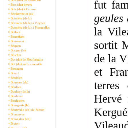
¤
Bois (du) de Lesnarvor
fut fa
¤
Bois (du) divers
¤
Bois (du) à Carnoet
geules 
¤
Boisberthelot (du)
¤
Boissière (de la)
¤
Boissière (de la) à Pleyben
la Vil
¤
Boissière (de la) à Plusquellec
¤
Bolloré
¤
Bonenfant
sortit
¤
Bonnescat
¤
Boquen
¤
Borgne (le)
de la V
¤
Boscher
¤
Bot (du) de Plouferiguin
¤
Bot (du) en Cornouaille
et Fra
¤
Botcazou
¤
Botcol
¤
Botdelen
terres
¤
Botmeur (de)
¤
Boulaes
¤
Boulaie (de la)
Hervé 
¤
Boulevar
¤
Boulguern
¤
Bourgeois (le)
Kergu
¤
Bouteville (de) du Faouet
¤
Brenanvec
¤
Brennalen (de)
Vilea
¤
Breton