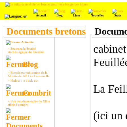
Accueil
Blog
Liens
Nouvelles
Stats
Documents bretons
Documen
Actualité
cabine
¤
Soutenez la Société
Archéologique du Finistère
Feuillé
Blog
¤
Bientôt ma publication de la
Montre de 1481 en Cornouaille
¤
Hadopi : le black-out
La Feil
Combrit
¤
Une deuxième église du XIIIe
siècle à combrit
(ici un
Documents