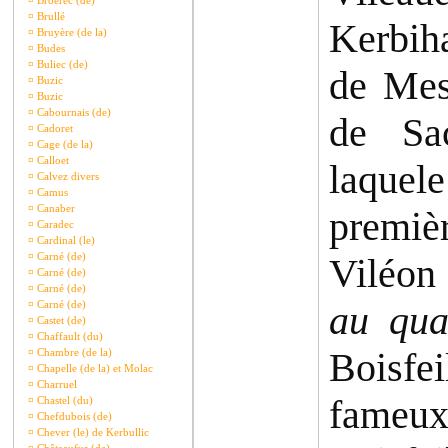
¤
Broerec (de)
¤
Brullé
Kerbiha
¤
Bruyère (de la)
¤
Budes
¤
Buliec (de)
de Mes
¤
Buzic
¤
Buzic
¤
Cabournais (de)
de Sac
¤
Cadoret
¤
Cage (de la)
¤
Calloet
laque
¤
Calvez divers
¤
Camus
¤
Canaber
premiè
¤
Caradec
¤
Cardinal (le)
¤
Carné (de)
Viléon 
¤
Carné (de)
¤
Carné (de)
¤
Carné (de)
au qua
¤
Castet (de)
¤
Chaffault (du)
Boisfe
¤
Chambre (de la)
¤
Chapelle (de la) et Molac
¤
Charruel
fameu
¤
Chastel (du)
¤
Chefdubois (de)
¤
Chever (le) de Kerbullic