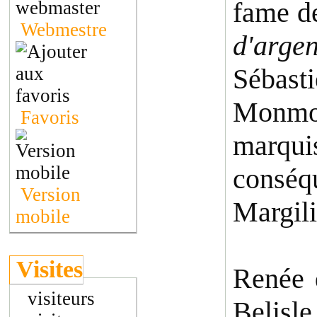
fame d
Webmestre
d'arge
Sébast
Monmor
Favoris
marqui
consé
Version
Margil
mobile
Visites
Renée d
visiteurs
Belisle