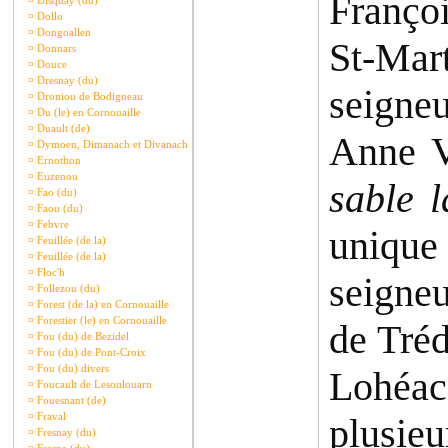
Françoi
¤
Disquay (du)
¤
Dollo
¤
Dongoallen
St-Mar
¤
Donnars
¤
Douce
¤
Dresnay (du)
seigne
¤
Droniou de Bodigneau
¤
Du (le) en Cornouaille
¤
Duault (de)
Anne V
¤
Dymoen, Dimanach et Divanach
¤
Ernothon
¤
Euzenou
sable 
¤
Fao (du)
¤
Faou (du)
¤
Febvre
unique
¤
Feuillée (de la)
¤
Feuillée (de la)
¤
Floc'h
seigneu
¤
Follezou (du)
¤
Forest (de la) en Cornouaille
¤
Forestier (le) en Cornouaille
de Tré
¤
Fou (du) de Bezidel
¤
Fou (du) de Pont-Croix
¤
Fou (du) divers
Lohéac
¤
Foucault de Lesoulouarn
¤
Fouesnant (de)
¤
Fraval
plusieu
¤
Fresnay (du)