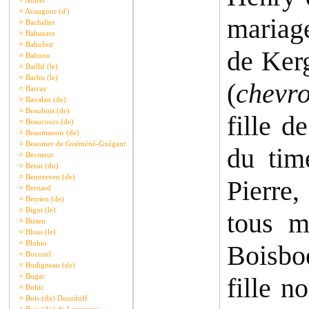
¤
Autret
¤
Avaugour (d')
mariage
¤
Bachelier
¤
Bahuezre
¤
Bahulost
de Ker
¤
Bahuno
¤
Baillif (le)
¤
Barbu (le)
(
chevro
¤
Barray
¤
Bavalan (de)
¤
Beaubois (de)
fille 
¤
Beaucours (de)
¤
Beaumanoir (de)
¤
Beaumer de Guéméné-Guégant
du tim
¤
Becmeur
¤
Beisit (du)
¤
Bennerven (de)
Pierre
¤
Bernard
¤
Berrien (de)
¤
Bigot (le)
tous m
¤
Bizien
¤
Bloas (le)
¤
Blohio
Boisbo
¤
Bocozel
¤
Bodigneau (de)
¤
Bogar
fille n
¤
Bohic
¤
Bois (du) Dourduff