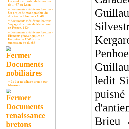
Un essai d'armorial de la montre
de 1467 en Léon
Guillau
¤
documents médiévaux bretons -
Un projet de monographie du
diocèse de Léon vers 1640
¤
documents médiévaux bretons -
Silve
Voyage du comte de Richemont
en France, 1424.
¤
documents médiévaux bretons -
Kergar
Éléments généalogiques de
l'enquête de 1341 sur la
succession du duché
Penhoe
Documents
Guilla
nobiliaires
ledit S
¤
Le 1er nobiliaire breton par
Missirien
puisné
d'anti
Documents
renaissance
Brieu 
bretons