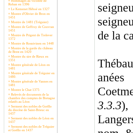
¤
Hommages au vicomte de
seigne
Rohan en 1396
¤
Le Kemenet Héboé en 1327
¤
Montre d'Olivier de Bron en
seigne
1451
¤
Montre de 1481 (Tréguier)
¤
Montre de Geffroy de Couvran
1451
de la c
¤
Montre de Prigent de Trelever
1372
¤
Montre de Rosnivinen en 1448
¤
Montre de la garde du château
de Brest en 1420
¤
Montre du sire de Rieux en
Thébau
1351
¤
Montre générale de Léon en
1481
anées
¤
Montre générale de Tréguier en
1480.
¤
Montre générale de Vannes en
1481
Coetm
¤
Montre le Chat 1375
¤
Relevés de documents de la
chambre des comptes de Bretagne
3.3.3
),
relatifs au Léon
¤
Serment des nobles de Goëllo
du diocèse de Saint-Brieuc en
1437
Langers
¤
Serment des nobles de Léon en
1437
¤
Serment des nobles de Tréguier
et Goëllo en 1437