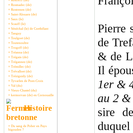
Françoi
¤
Roscerff (de)
¤
Rosmadec (de)
¤
Rostrenen (de)
¤
Saint-Alouarn (de)
¤
Saux (le)
Pierre 
¤
Scauff (le)
¤
Sénéchal (le) de Coethélant
¤
Tanguy
de Tref
¤
Toulgoet (de)
¤
Toutenoultre
¤
Trogoff (de)
& de L
¤
Tréanna (de)
¤
Trégain (de)
¤
Trégannez (de)
Il épo
¤
Trémillec (de)
¤
Trévalloet (de)
¤
Tréziguidy (de)
1er & 4
¤
Tyvarlen de Pont-Croix
¤
Val (du)
¤
Vieux-Chastel (du)
au 2 & 
¤
kermorvan (de) en Cornouaille
Histoire
sire d
bretonne
duquel 
¤
Du sang de Poher en Pays
bigouden ?