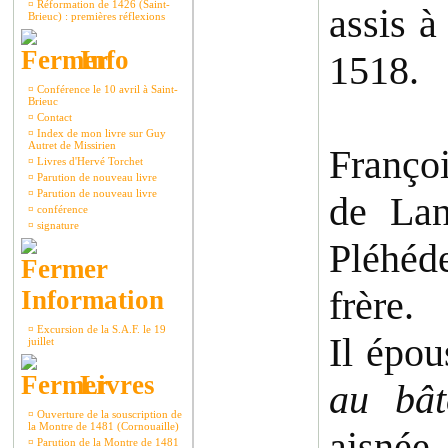
¤
Réformation de 1426 (Saint-
assis à
Brieuc) : premières réflexions
Info
1518.
¤
Conférence le 10 avril à Saint-
Brieuc
¤
Contact
¤
Index de mon livre sur Guy
Autret de Missirien
Françoi
¤
Livres d'Hervé Torchet
¤
Parution de nouveau livre
¤
Parution de nouveau livre
de Lan
¤
conférence
¤
signature
Pléhéd
frère.
Information
¤
Excursion de la S.A.F. le 19
Il épo
juillet
Livres
au bât
¤
Ouverture de la souscription de
la Montre de 1481 (Cornouaille)
aisné
¤
Parution de la Montre de 1481