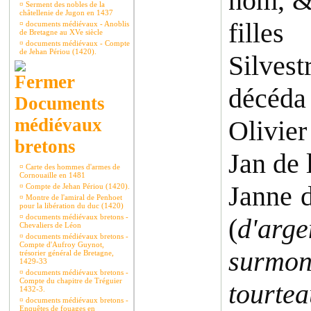
nom, & 
¤
Serment des nobles de la
châtellenie de Jugon en 1437
filles
¤
documents médiévaux - Anoblis
de Bretagne au XVe siècle
¤
documents médiévaux - Compte
de Jehan Périou (1420).
Silves
décéda
Documents
médiévaux
Olivier
bretons
Jan de 
¤
Carte des hommes d'armes de
Cornouaille en 1481
Janne d
¤
Compte de Jehan Périou (1420).
¤
Montre de l'amiral de Penhoet
pour la libération du duc (1420)
¤
documents médiévaux bretons -
(
d'arg
Chevaliers de Léon
¤
documents médiévaux bretons -
Compte d'Aufroy Guynot,
surmon
trésorier général de Bretagne,
1429-33
¤
documents médiévaux bretons -
Compte du chapitre de Tréguier
tourtea
1432-3.
¤
documents médiévaux bretons -
Enquêtes de fouages en