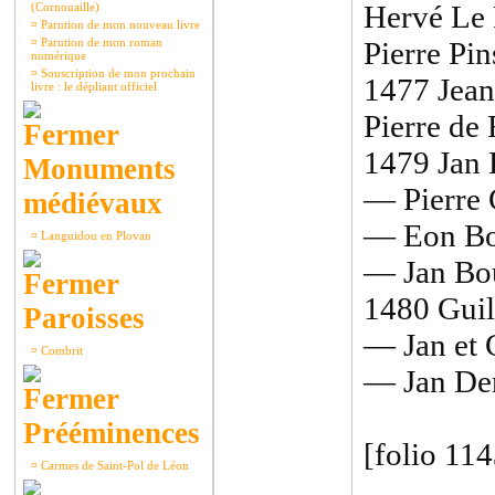
Hervé Le 
(Cornouaille)
¤
Parution de mon nouveau livre
¤
Parution de mon roman
Pierre Pin
numérique
¤
Souscription de mon prochain
1477 Jean 
livre : le dépliant officiel
Pierre de 
1479 Jan 
Monuments
— Pierre 
médiévaux
— Eon Boue
¤
Languidou en Plovan
— Jan Bou
1480 Gui
Paroisses
— Jan et 
¤
Combrit
— Jan Deni
Prééminences
[folio 114
¤
Carmes de Saint-Pol de Léon