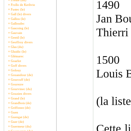
¤
Fresne (du)
1490
¤
Frollo de Kerlivio
¤
Fustec (le)
Jan Bo
¤
Gall (le) divers
¤
Gallou (le)
¤
Galloudec
Thierri
¤
Gascoing (le)
¤
Gauvain
¤
Gentil (le)
¤
Geoffroy divers
¤
Glas (du)
¤
Gluidic (le)
1500
¤
Glémarec
¤
Goarlot
¤
Goff divers
Louis B
¤
Golouy
¤
Gouandour (de)
¤
Gourcuff (de)
¤
Gourezre
¤
Gourvinec (du)
¤
Gouzien divers
(la lis
¤
Grand (le)
¤
Grandbois (de)
¤
Griffonez (de)
¤
Guen
¤
Guengat (de)
¤
Guer (de)
Cette l
¤
Guermeur (du)