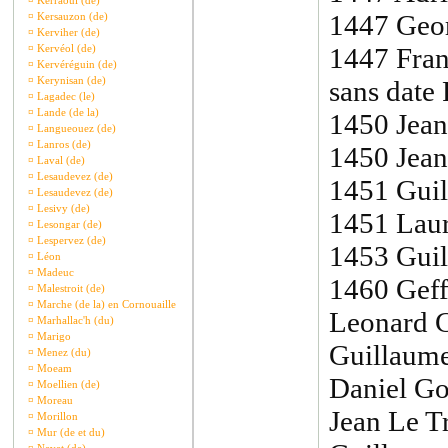
¤
Kerraoul (de)
1447 Geor
¤
Kersauzon (de)
¤
Kerviher (de)
¤
Kervéol (de)
1447 Franç
¤
Kervéréguin (de)
¤
Kerynisan (de)
sans date 
¤
Lagadec (le)
¤
Lande (de la)
1450 Jean
¤
Langueouez (de)
¤
Lanros (de)
1450 Jean
¤
Laval (de)
¤
Lesaudevez (de)
1451 Guil
¤
Lesaudevez (de)
¤
Lesivy (de)
1451 Laur
¤
Lesongar (de)
¤
Lespervez (de)
1453 Guil
¤
Léon
¤
Madeuc
1460 Geff
¤
Malestroit (de)
¤
Marche (de la) en Cornouaille
Leonard C
¤
Marhallac'h (du)
¤
Marigo
Guillaume
¤
Menez (du)
¤
Moeam
Daniel Go
¤
Moellien (de)
¤
Moreau
Jean Le T
¤
Morillon
¤
Mur (de et du)