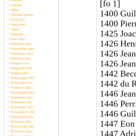
¤
Hémery
[fo 1]
¤
Jeannin
¤
Jehan
1400 Guil
¤
Jourdain divers
¤
Juch (du)
1400 Pier
¤
Julou (an)
¤
Jégou
1425 Joac
¤
Jézéquel
¤
Kaer (de)
1426 Henr
¤
Keranrais (de)
¤
Kerardellec (de)
1426 Jean
¤
Kerdegace (de)
¤
Kerfloux (de)
1426 Jean
¤
Kergoet (de)
¤
Kergorlay (de)
1442 Becd
¤
Kergos (du)
¤
Kerguégant (de)
1442 du R
¤
Kerguélen (de)
¤
Kerlazrec (de)
1446 Jean
¤
Kerloaguen (de)
¤
Kermauan (de)
1446 Perr
¤
Kermellec (de)
¤
Kerminihy (de)
1446 Guil
¤
Kermodiern (de)
¤
Kernivinen (de)
1447 Eon 
¤
Kerouant (de)
¤
Kerourcuff (de)
1447 Adri
¤
Kerouzéré (de)