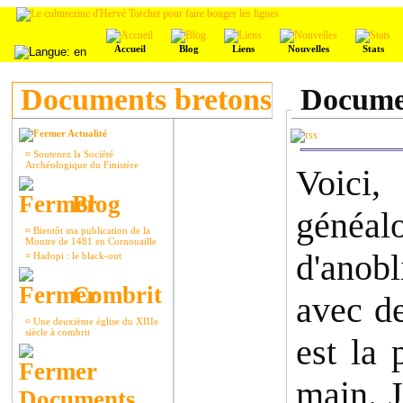
Accueil
Blog
Liens
Nouvelles
Stats
Documents bretons
Documen
Actualité
¤
Soutenez la Société
Archéologique du Finistère
Voici,
Blog
généal
¤
Bientôt ma publication de la
Montre de 1481 en Cornouaille
d'anobl
¤
Hadopi : le black-out
Combrit
avec de
¤
Une deuxième église du XIIIe
siècle à combrit
est la 
main. J
Documents