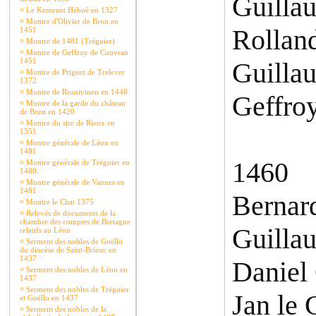
Guilla
¤
Le Kemenet Héboé en 1327
¤
Montre d'Olivier de Bron en
Rollan
1451
¤
Montre de 1481 (Tréguier)
¤
Montre de Geffroy de Couvran
1451
Guillau
¤
Montre de Prigent de Trelever
1372
¤
Montre de Rosnivinen en 1448
Geffroy
¤
Montre de la garde du château
de Brest en 1420
¤
Montre du sire de Rieux en
1351
¤
Montre générale de Léon en
1481
1460
¤
Montre générale de Tréguier en
1480.
¤
Montre générale de Vannes en
1481
Bernard
¤
Montre le Chat 1375
¤
Relevés de documents de la
chambre des comptes de Bretagne
Guilla
relatifs au Léon
¤
Serment des nobles de Goëllo
du diocèse de Saint-Brieuc en
1437
Daniel
¤
Serment des nobles de Léon en
1437
¤
Serment des nobles de Tréguier
Jan le
et Goëllo en 1437
¤
Serment des nobles de la