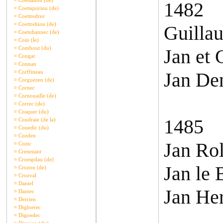
¤
Coetsaliou (de)
1482
¤
Coetsquiriou (de)
¤
Coettredrez
¤
Coettrehiou (de)
Guilla
¤
Coetuhannec (de)
¤
Coin (le)
¤
Combout (du)
Jan et 
¤
Congar
¤
Connan
¤
Corffineau
Jan Den
¤
Corguezen (de)
¤
Cornec
¤
Cornouaille (de)
¤
Correc (de)
¤
Cosquer (du)
1485
¤
Coudraie (de la)
¤
Couedic (du)
¤
Cozden
Jan Rol
¤
Cozic
¤
Crenezant
¤
Croespilau (de)
Jan le 
¤
Crozon (de)
¤
Crozval
¤
Daniel
Jan Her
¤
Dantec
¤
Derrien
¤
Digloerec
¤
Digoedec