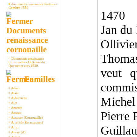
¤
documents renaissance bretons -
Combrit 1559
1470
Jan du
Documents
renaissance
Ollivie
cornouaille
Thomas 
¤
Documents renaissance
Cornouaille - Officiers du
Quemenet vers 1530.
veut q
Familles
commis
¤
Adam
¤
Alain
Michel 
¤
Aldroviche
¤
Alet
¤
Amezre
Pierre 
¤
Anseau
¤
Ansquer (Cornouaille)
¤
Arrel (de Kermarquer)
Guillau
¤
Artur
¤
Auray (d')