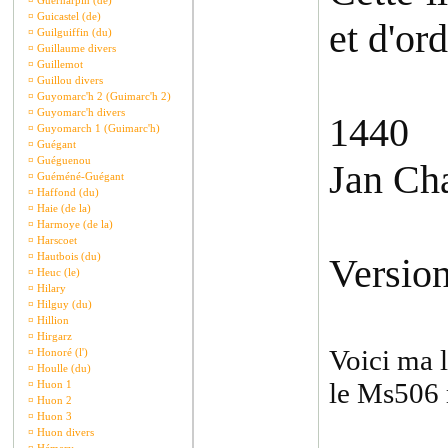
¤
Guernarpin (de)
¤
Guicastel (de)
et d'or
¤
Guilguiffin (du)
¤
Guillaume divers
¤
Guillemot
¤
Guillou divers
¤
Guyomarc'h 2 (Guimarc'h 2)
¤
Guyomarc'h divers
1440
¤
Guyomarch 1 (Guimarc'h)
¤
Guégant
¤
Guéguenou
Jan Ch
¤
Guéméné-Guégant
¤
Haffond (du)
¤
Haie (de la)
¤
Harmoye (de la)
¤
Harscoet
¤
Hautbois (du)
Version
¤
Heuc (le)
¤
Hilary
¤
Hilguy (du)
¤
Hillion
¤
Hirgarz
Voici ma 
¤
Honoré (l')
¤
Houlle (du)
le Ms506 m
¤
Huon 1
¤
Huon 2
¤
Huon 3
¤
Huon divers