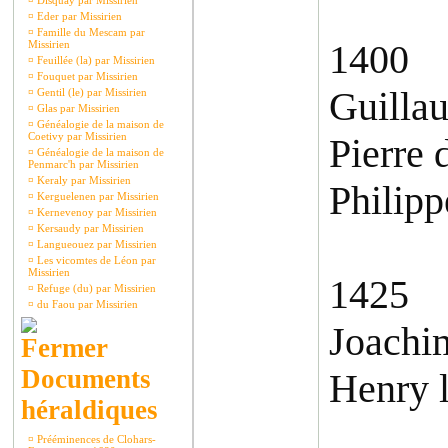
¤
Disquay par Missirien
¤
Eder par Missirien
¤
Famille du Mescam par
1400
Missirien
¤
Feuillée (la) par Missirien
¤
Fouquet par Missirien
Guilla
¤
Gentil (le) par Missirien
¤
Glas par Missirien
¤
Généalogie de la maison de
Coetivy par Missirien
Pierre
¤
Généalogie de la maison de
Penmarc'h par Missirien
¤
Keraly par Missirien
Philipp
¤
Kerguelenen par Missirien
¤
Kernevenoy par Missirien
¤
Kersaudy par Missirien
¤
Langueouez par Missirien
¤
Les vicomtes de Léon par
Missirien
1425
¤
Refuge (du) par Missirien
¤
du Faou par Missirien
Joachim
Documents
Henry l
héraldiques
¤
Prééminences de Clohars-