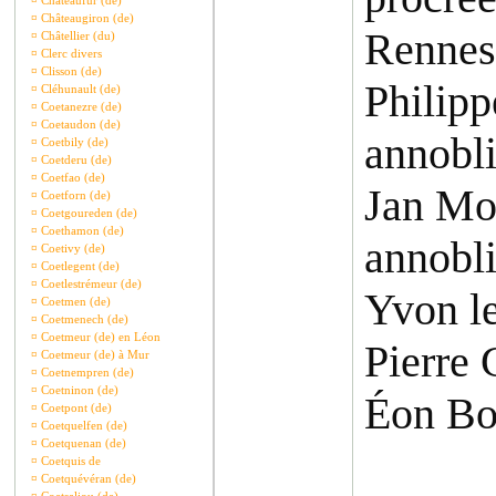
¤
Châteaufur (de)
¤
Châteaugiron (de)
Rennes
¤
Châtellier (du)
¤
Clerc divers
¤
Clisson (de)
Philipp
¤
Cléhunault (de)
¤
Coetanezre (de)
¤
Coetaudon (de)
annobli
¤
Coetbily (de)
¤
Coetderu (de)
¤
Coetfao (de)
Jan Mou
¤
Coetforn (de)
¤
Coetgoureden (de)
¤
Coethamon (de)
annobli
¤
Coetivy (de)
¤
Coetlegent (de)
¤
Coetlestrémeur (de)
Yvon l
¤
Coetmen (de)
¤
Coetmenech (de)
¤
Coetmeur (de) en Léon
Pierre 
¤
Coetmeur (de) à Mur
¤
Coetnempren (de)
¤
Coetninon (de)
Éon Bou
¤
Coetpont (de)
¤
Coetquelfen (de)
¤
Coetquenan (de)
¤
Coetquis de
¤
Coetquévéran (de)