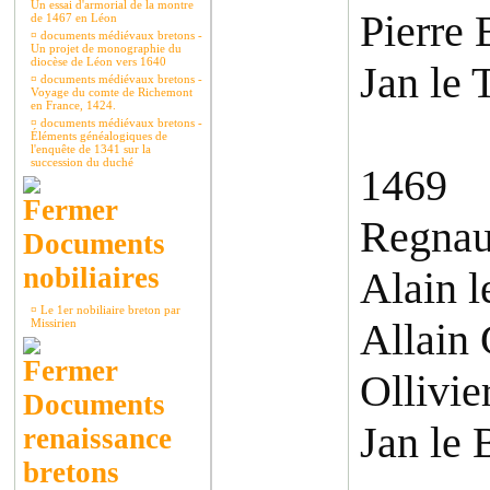
Un essai d'armorial de la montre
Pierre 
de 1467 en Léon
¤
documents médiévaux bretons -
Un projet de monographie du
diocèse de Léon vers 1640
Jan le 
¤
documents médiévaux bretons -
Voyage du comte de Richemont
en France, 1424.
¤
documents médiévaux bretons -
Éléments généalogiques de
l'enquête de 1341 sur la
succession du duché
1469
Regnaul
Documents
nobiliaires
Alain l
¤
Le 1er nobiliaire breton par
Allain 
Missirien
Ollivie
Documents
Jan le 
renaissance
bretons