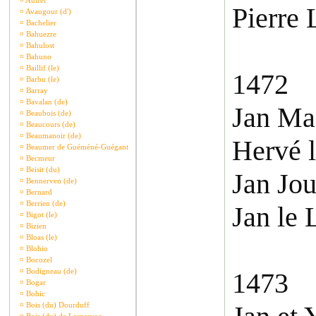
¤
Autret
Pierre 
¤
Avaugour (d')
¤
Bachelier
¤
Bahuezre
¤
Bahulost
¤
Bahuno
¤
Baillif (le)
1472
¤
Barbu (le)
¤
Barray
¤
Bavalan (de)
Jan Ma
¤
Beaubois (de)
¤
Beaucours (de)
¤
Beaumanoir (de)
Hervé l
¤
Beaumer de Guéméné-Guégant
¤
Becmeur
¤
Beisit (du)
Jan Jou
¤
Bennerven (de)
¤
Bernard
¤
Berrien (de)
Jan le 
¤
Bigot (le)
¤
Bizien
¤
Bloas (le)
¤
Blohio
¤
Bocozel
¤
Bodigneau (de)
1473
¤
Bogar
¤
Bohic
¤
Bois (du) Dourduff