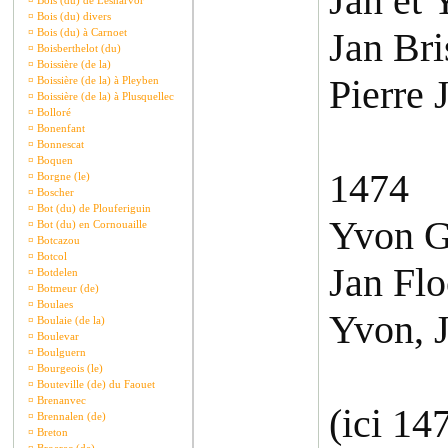
Jan et
¤
Bois (du) de Lesnarvor
¤
Bois (du) divers
Jan Bri
¤
Bois (du) à Carnoet
¤
Boisberthelot (du)
¤
Boissière (de la)
Pierre 
¤
Boissière (de la) à Pleyben
¤
Boissière (de la) à Plusquellec
¤
Bolloré
¤
Bonenfant
¤
Bonnescat
¤
Boquen
1474
¤
Borgne (le)
¤
Boscher
¤
Bot (du) de Plouferiguin
Yvon G
¤
Bot (du) en Cornouaille
¤
Botcazou
¤
Botcol
Jan Flo
¤
Botdelen
¤
Botmeur (de)
¤
Boulaes
Yvon, 
¤
Boulaie (de la)
¤
Boulevar
¤
Boulguern
¤
Bourgeois (le)
¤
Bouteville (de) du Faouet
¤
Brenanvec
(ici 14
¤
Brennalen (de)
¤
Breton