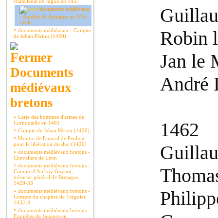
châtellenie de Jugon en 1437
Guilla
documents médiévaux
- Anoblis de Bretagne au XVe
siècle
¤
documents médiévaux - Compte
Robin l
de Jehan Périou (1420).
Jan le 
Documents
André 
médiévaux
bretons
¤
Carte des hommes d'armes de
1462
Cornouaille en 1481
¤
Compte de Jehan Périou (1420).
¤
Montre de l'amiral de Penhoet
pour la libération du duc (1420)
Guilla
¤
documents médiévaux bretons -
Chevaliers de Léon
¤
documents médiévaux bretons -
Thomas
Compte d'Aufroy Guynot,
trésorier général de Bretagne,
1429-33
Philipp
¤
documents médiévaux bretons -
Compte du chapitre de Tréguier
1432-3.
¤
documents médiévaux bretons -
Enquêtes de fouages en