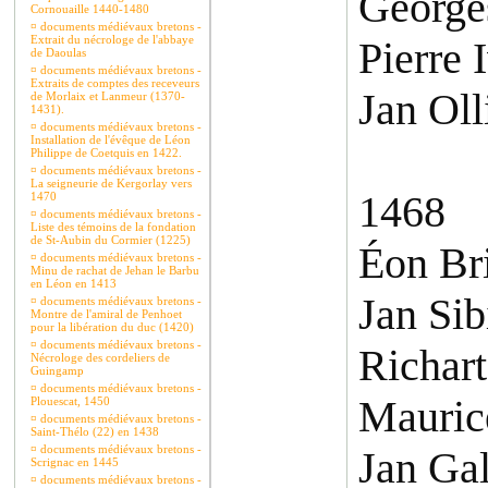
Georges
Cornouaille 1440-1480
¤
documents médiévaux bretons -
Extrait du nécrologe de l'abbaye
Pierre 
de Daoulas
¤
documents médiévaux bretons -
Extraits de comptes des receveurs
Jan Oll
de Morlaix et Lanmeur (1370-
1431).
¤
documents médiévaux bretons -
Installation de l'évêque de Léon
Philippe de Coetquis en 1422.
¤
documents médiévaux bretons -
La seigneurie de Kergorlay vers
1468
1470
¤
documents médiévaux bretons -
Liste des témoins de la fondation
de St-Aubin du Cormier (1225)
Éon Br
¤
documents médiévaux bretons -
Minu de rachat de Jehan le Barbu
en Léon en 1413
Jan Sib
¤
documents médiévaux bretons -
Montre de l'amiral de Penhoet
pour la libération du duc (1420)
¤
documents médiévaux bretons -
Richar
Nécrologe des cordeliers de
Guingamp
¤
documents médiévaux bretons -
Mauric
Plouescat, 1450
¤
documents médiévaux bretons -
Saint-Thélo (22) en 1438
¤
documents médiévaux bretons -
Jan Gal
Scrignac en 1445
¤
documents médiévaux bretons -