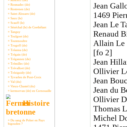
¤
Roscerff (de)
Jean Gall
¤
Rosmadec (de)
¤
Rostrenen (de)
1469 Pier
¤
Saint-Alouarn (de)
¤
Saux (le)
Jean Le T
¤
Scauff (le)
¤
Sénéchal (le) de Coethélant
Renaud Bi
¤
Tanguy
¤
Toulgoet (de)
Allain Le
¤
Toutenoultre
¤
Trogoff (de)
[fo 2]
¤
Tréanna (de)
¤
Trégain (de)
¤
Trégannez (de)
Jean Hill
¤
Trémillec (de)
¤
Trévalloet (de)
Ollivier 
¤
Tréziguidy (de)
¤
Tyvarlen de Pont-Croix
Jean Bou
¤
Val (du)
¤
Vieux-Chastel (du)
Jean du B
¤
kermorvan (de) en Cornouaille
Ollivier D
Histoire
Thomas Le
bretonne
Michel Do
¤
Du sang de Poher en Pays
bigouden ?