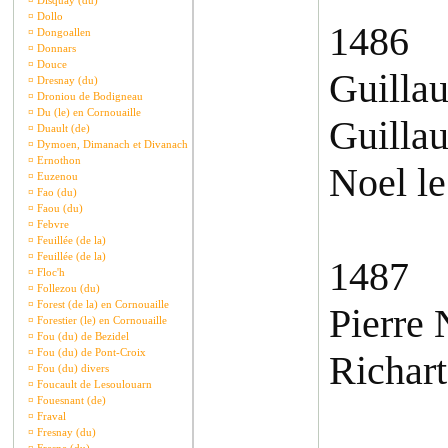
¤
Disquay (du)
¤
Dollo
1486
¤
Dongoallen
¤
Donnars
¤
Douce
Guillau
¤
Dresnay (du)
¤
Droniou de Bodigneau
¤
Du (le) en Cornouaille
Guilla
¤
Duault (de)
¤
Dymoen, Dimanach et Divanach
¤
Ernothon
Noel le
¤
Euzenou
¤
Fao (du)
¤
Faou (du)
¤
Febvre
¤
Feuillée (de la)
¤
Feuillée (de la)
1487
¤
Floc'h
¤
Follezou (du)
¤
Forest (de la) en Cornouaille
Pierre 
¤
Forestier (le) en Cornouaille
¤
Fou (du) de Bezidel
¤
Fou (du) de Pont-Croix
Richar
¤
Fou (du) divers
¤
Foucault de Lesoulouarn
¤
Fouesnant (de)
¤
Fraval
¤
Fresnay (du)