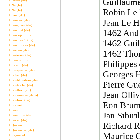
Guillaume
¤
Nevet (de)
¤
Ny (le)
Robin Le R
¤
Ny (le)
¤
Parc (du)
Jean Le H
¤
Penalen (de)
¤
Penguern (de)
1462 Andr
¤
Penhoet (de)
¤
Penisquin (de)
¤
Penmarc'h (de)
1462 Guil
¤
Penmorvan (de)
¤
Perrien (de)
1462 Thom
¤
Pestivien (de)
¤
Plessis (du)
Philippes
¤
Ploeuc (de)
¤
Plusquellec (de)
Georges H
¤
Poher (de)
¤
Pont-Château (de)
Pierre Gu
¤
Pontcallec (de)
¤
Ponthou (du)
Jean Olli
¤
Porteneuve (de la)
¤
Poulmic (de)
Eon Brum
¤
Prévost
¤
Péan
Jan Sibiri
¤
Pérennou (du)
¤
Périer (du)
Richard R
¤
Quelen
¤
Quélennec (du)
Maurice G
¤
Raguenel