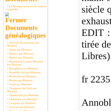
siècle 
¤
La Bretagne à travers les sources
originales.
exhaust
Documents
EDIT :
généalogiques
tirée d
¤
Arrel (de Kermarquer) par
Missirien
¤
Autret par Missirien
Libres)
¤
Bahuno par Missirien
¤
Barbier par Missirien
¤
Bertrand de Launay-Bertrand
par Missirien
¤
Bourgblanc par Missirien
¤
Bouteiller (le) par Missirien
fr 2235
¤
Bouteville par Missirien
¤
Brulon par Missirien
¤
Carné par Missirien
¤
Champion (de Cicé) par
Missirien
¤
Chastel (du) par Missirien
Annobli
¤
Châteaufur par Missirien
¤
Coetquen par Missirien
¤
Couvran par Missirien