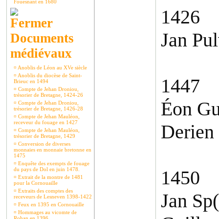
Fouesnant en 1680
1426
Jan Pul
Documents
médiévaux
¤
Anoblis de Léon au XVe siècle
¤
Anoblis du diocèse de Saint-
1447
Brieuc en 1494
¤
Compte de Jehan Droniou,
trésorier de Bretagne, 1424-26
Éon Gui
¤
Compte de Jehan Droniou,
trésorier de Bretagne, 1426-28
¤
Compte de Jehan Mauléon,
receveur du fouage en 1427
Derien 
¤
Compte de Jehan Mauléon,
trésorier de Bretagne, 1429
¤
Conversion de diverses
monnaies en monnaie bretonne en
1475
¤
Enquête des exempts de fouage
du pays de Dol en juin 1478.
1450
¤
Extrait de la montre de 1481
pour la Cornouaille
¤
Extraits des comptes des
Jan Sp(
receveurs de Lesneven 1398-1422
¤
Feux en 1395 en Cornouaille
¤
Hommages au vicomte de
Rohan en 1396