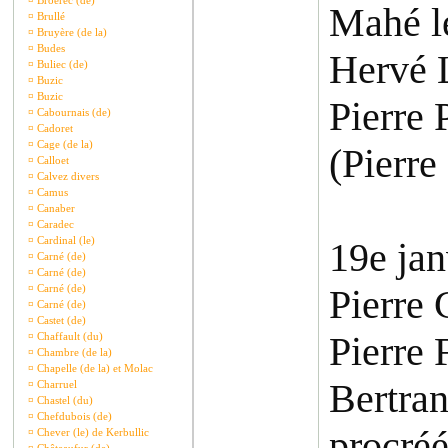
¤
Broerec (de)
Mahé le
¤
Brullé
¤
Bruyère (de la)
¤
Budes
Hervé L
¤
Buliec (de)
¤
Buzic
¤
Buzic
Pierre 
¤
Cabournais (de)
¤
Cadoret
¤
Cage (de la)
(Pierre
¤
Calloet
¤
Calvez divers
¤
Camus
¤
Canaber
¤
Caradec
¤
Cardinal (le)
19e jan
¤
Carné (de)
¤
Carné (de)
¤
Carné (de)
Pierre 
¤
Carné (de)
¤
Castet (de)
Pierre 
¤
Chaffault (du)
¤
Chambre (de la)
¤
Chapelle (de la) et Molac
Bertra
¤
Charruel
¤
Chastel (du)
¤
Chefdubois (de)
procré
¤
Chever (le) de Kerbullic