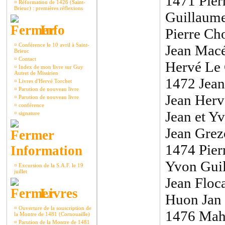
1471 Pierr
¤
Réformation de 1426 (Saint-
Brieuc) : premières réflexions
Guillaume
Info
Pierre Cho
¤
Conférence le 10 avril à Saint-
Jean Macé
Brieuc
¤
Contact
Hervé Le 
¤
Index de mon livre sur Guy
Autret de Missirien
1472 Jean
¤
Livres d'Hervé Torchet
¤
Parution de nouveau livre
Jean Hervé
¤
Parution de nouveau livre
¤
conférence
Jean et Y
¤
signature
Jean Grez
1474 Pierr
Information
Yvon Guil
¤
Excursion de la S.A.F. le 19
juillet
Jean Floc
Livres
Huon Jan 
¤
Ouverture de la souscription de
1476 Mahé
la Montre de 1481 (Cornouaille)
¤
Parution de la Montre de 1481