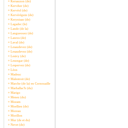
¤
Kersauzon (de)
¤
Kerviher (de)
¤
Kervéol (de)
¤
Kervéréguin (de)
¤
Kerynisan (de)
¤
Lagadec (le)
¤
Lande (de la)
¤
Langueouez (de)
¤
Lanros (de)
¤
Laval (de)
¤
Lesaudevez (de)
¤
Lesaudevez (de)
¤
Lesivy (de)
¤
Lesongar (de)
¤
Lespervez (de)
¤
Léon
¤
Madeuc
¤
Malestroit (de)
¤
Marche (de la) en Cornouaille
¤
Marhallac'h (du)
¤
Marigo
¤
Menez (du)
¤
Moeam
¤
Moellien (de)
¤
Moreau
¤
Morillon
¤
Mur (de et du)
¤
Nevet (de)