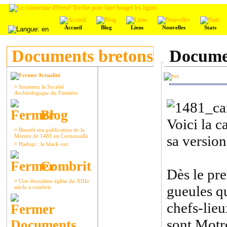
Accueil
Blog
Liens
Nouvelles
Stats
Documents bretons
Documen
Actualité
¤
Soutenez la Société
Archéologique du Finistère
Blog
Voici la 
¤
Bientôt ma publication de la
Montre de 1481 en Cornouaille
sa version
¤
Hadopi : le black-out
Combrit
Dès le pre
¤
Une deuxième église du XIIIe
gueules qu
siècle à combrit
chefs-lieu
sont Motre
Documents