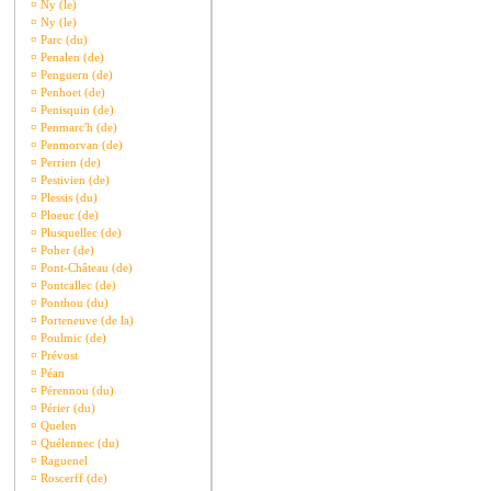
¤
Ny (le)
¤
Ny (le)
¤
Parc (du)
¤
Penalen (de)
¤
Penguern (de)
¤
Penhoet (de)
¤
Penisquin (de)
¤
Penmarc'h (de)
¤
Penmorvan (de)
¤
Perrien (de)
¤
Pestivien (de)
¤
Plessis (du)
¤
Ploeuc (de)
¤
Plusquellec (de)
¤
Poher (de)
¤
Pont-Château (de)
¤
Pontcallec (de)
¤
Ponthou (du)
¤
Porteneuve (de la)
¤
Poulmic (de)
¤
Prévost
¤
Péan
¤
Pérennou (du)
¤
Périer (du)
¤
Quelen
¤
Quélennec (du)
¤
Raguenel
¤
Roscerff (de)