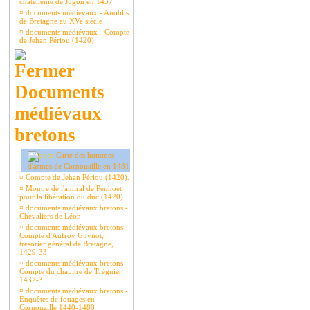
châtellenie de Jugon en 1437
¤
documents médiévaux - Anoblis
de Bretagne au XVe siècle
¤
documents médiévaux - Compte
de Jehan Périou (1420).
Documents
médiévaux
bretons
Carte des hommes
d'armes de Cornouaille en 1481
¤
Compte de Jehan Périou (1420).
¤
Montre de l'amiral de Penhoet
pour la libération du duc (1420)
¤
documents médiévaux bretons -
Chevaliers de Léon
¤
documents médiévaux bretons -
Compte d'Aufroy Guynot,
trésorier général de Bretagne,
1429-33
¤
documents médiévaux bretons -
Compte du chapitre de Tréguier
1432-3.
¤
documents médiévaux bretons -
Enquêtes de fouages en
Cornouaille 1440-1480