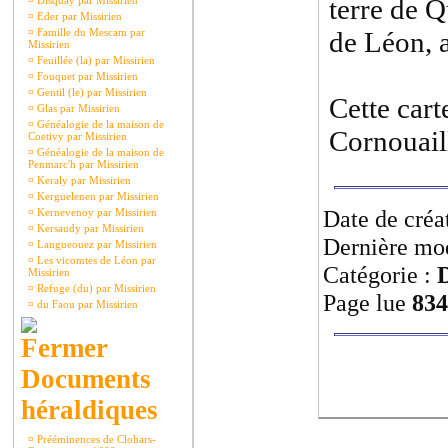
terre de Q
¤
Disquay par Missirien
¤
Eder par Missirien
¤
Famille du Mescam par
de Léon, 
Missirien
¤
Feuillée (la) par Missirien
¤
Fouquet par Missirien
¤
Gentil (le) par Missirien
Cette cart
¤
Glas par Missirien
¤
Généalogie de la maison de
Cornouail
Coetivy par Missirien
¤
Généalogie de la maison de
Penmarc'h par Missirien
¤
Keraly par Missirien
¤
Kerguelenen par Missirien
Date de créa
¤
Kernevenoy par Missirien
¤
Kersaudy par Missirien
Dernière mod
¤
Langueouez par Missirien
¤
Les vicomtes de Léon par
Catégorie :
Missirien
¤
Refuge (du) par Missirien
Page lue
834
¤
du Faou par Missirien
Documents
héraldiques
¤
Prééminences de Clohars-