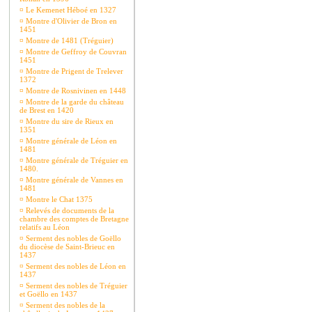
¤
Le Kemenet Héboé en 1327
¤
Montre d'Olivier de Bron en
1451
¤
Montre de 1481 (Tréguier)
¤
Montre de Geffroy de Couvran
1451
¤
Montre de Prigent de Trelever
1372
¤
Montre de Rosnivinen en 1448
¤
Montre de la garde du château
de Brest en 1420
¤
Montre du sire de Rieux en
1351
¤
Montre générale de Léon en
1481
¤
Montre générale de Tréguier en
1480.
¤
Montre générale de Vannes en
1481
¤
Montre le Chat 1375
¤
Relevés de documents de la
chambre des comptes de Bretagne
relatifs au Léon
¤
Serment des nobles de Goëllo
du diocèse de Saint-Brieuc en
1437
¤
Serment des nobles de Léon en
1437
¤
Serment des nobles de Tréguier
et Goëllo en 1437
¤
Serment des nobles de la