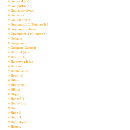
¤
Guicastel (de)
¤
Guilguiffin (du)
¤
Guillaume divers
¤
Guillemot
¤
Guillou divers
¤
Guyomarc'h 2 (Guimarc'h 2)
¤
Guyomarc'h divers
¤
Guyomarch 1 (Guimarc'h)
¤
Guégant
¤
Guéguenou
¤
Guéméné-Guégant
¤
Haffond (du)
¤
Haie (de la)
¤
Harmoye (de la)
¤
Harscoet
¤
Hautbois (du)
¤
Heuc (le)
¤
Hilary
¤
Hilguy (du)
¤
Hillion
¤
Hirgarz
¤
Honoré (l')
¤
Houlle (du)
¤
Huon 1
¤
Huon 2
¤
Huon 3
¤
Huon divers
¤
Hémery