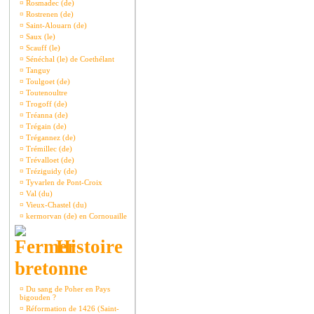
¤
Rosmadec (de)
¤
Rostrenen (de)
¤
Saint-Alouarn (de)
¤
Saux (le)
¤
Scauff (le)
¤
Sénéchal (le) de Coethélant
¤
Tanguy
¤
Toulgoet (de)
¤
Toutenoultre
¤
Trogoff (de)
¤
Tréanna (de)
¤
Trégain (de)
¤
Trégannez (de)
¤
Trémillec (de)
¤
Trévalloet (de)
¤
Tréziguidy (de)
¤
Tyvarlen de Pont-Croix
¤
Val (du)
¤
Vieux-Chastel (du)
¤
kermorvan (de) en Cornouaille
Histoire
bretonne
¤
Du sang de Poher en Pays
bigouden ?
¤
Réformation de 1426 (Saint-