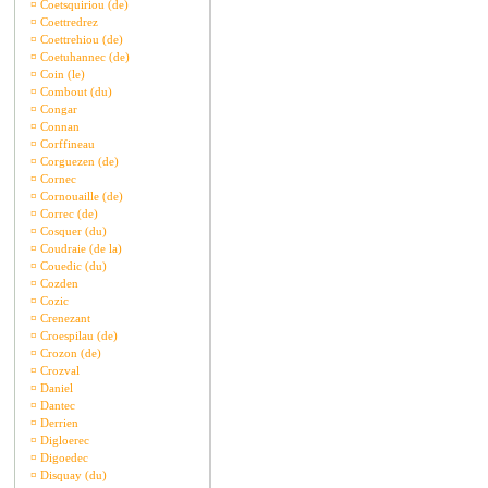
¤
Coetsquiriou (de)
¤
Coettredrez
¤
Coettrehiou (de)
¤
Coetuhannec (de)
¤
Coin (le)
¤
Combout (du)
¤
Congar
¤
Connan
¤
Corffineau
¤
Corguezen (de)
¤
Cornec
¤
Cornouaille (de)
¤
Correc (de)
¤
Cosquer (du)
¤
Coudraie (de la)
¤
Couedic (du)
¤
Cozden
¤
Cozic
¤
Crenezant
¤
Croespilau (de)
¤
Crozon (de)
¤
Crozval
¤
Daniel
¤
Dantec
¤
Derrien
¤
Digloerec
¤
Digoedec
¤
Disquay (du)