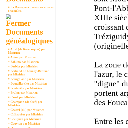
Pont-l'Ab
¤
La Bretagne à travers les sources
originales.
XIIIe sièc
croissant 
Documents
Tréziguid
généalogiques
(originell
¤
Arrel (de Kermarquer) par
Missirien
¤
Autret par Missirien
¤
Bahuno par Missirien
La zone d
¤
Barbier par Missirien
¤
Bertrand de Launay-Bertrand
l'azur, le
par Missirien
¤
Bourgblanc par Missirien
"digue" du
¤
Bouteiller (le) par Missirien
¤
Bouteville par Missirien
portent ar
¤
Brulon par Missirien
¤
Carné par Missirien
des Fouca
¤
Champion (de Cicé) par
Missirien
¤
Chastel (du) par Missirien
¤
Châteaufur par Missirien
Entre les 
¤
Coetquen par Missirien
¤
Couvran par Missirien