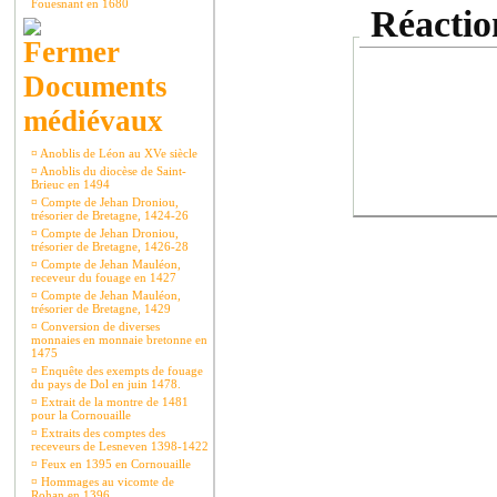
Fouesnant en 1680
Réaction
Documents
médiévaux
¤
Anoblis de Léon au XVe siècle
¤
Anoblis du diocèse de Saint-
Brieuc en 1494
¤
Compte de Jehan Droniou,
trésorier de Bretagne, 1424-26
¤
Compte de Jehan Droniou,
trésorier de Bretagne, 1426-28
¤
Compte de Jehan Mauléon,
receveur du fouage en 1427
¤
Compte de Jehan Mauléon,
trésorier de Bretagne, 1429
¤
Conversion de diverses
monnaies en monnaie bretonne en
1475
¤
Enquête des exempts de fouage
du pays de Dol en juin 1478.
¤
Extrait de la montre de 1481
pour la Cornouaille
¤
Extraits des comptes des
receveurs de Lesneven 1398-1422
¤
Feux en 1395 en Cornouaille
¤
Hommages au vicomte de
Rohan en 1396