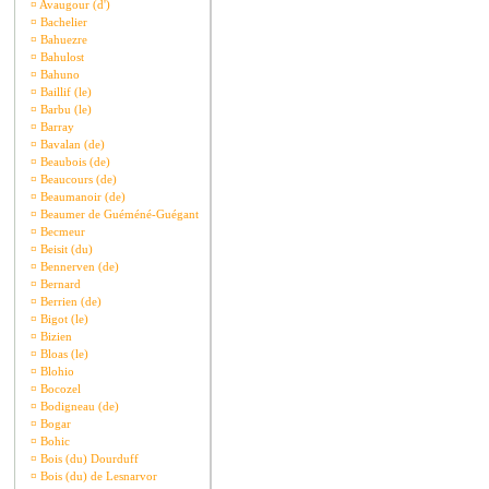
¤
Avaugour (d')
¤
Bachelier
¤
Bahuezre
¤
Bahulost
¤
Bahuno
¤
Baillif (le)
¤
Barbu (le)
¤
Barray
¤
Bavalan (de)
¤
Beaubois (de)
¤
Beaucours (de)
¤
Beaumanoir (de)
¤
Beaumer de Guéméné-Guégant
¤
Becmeur
¤
Beisit (du)
¤
Bennerven (de)
¤
Bernard
¤
Berrien (de)
¤
Bigot (le)
¤
Bizien
¤
Bloas (le)
¤
Blohio
¤
Bocozel
¤
Bodigneau (de)
¤
Bogar
¤
Bohic
¤
Bois (du) Dourduff
¤
Bois (du) de Lesnarvor