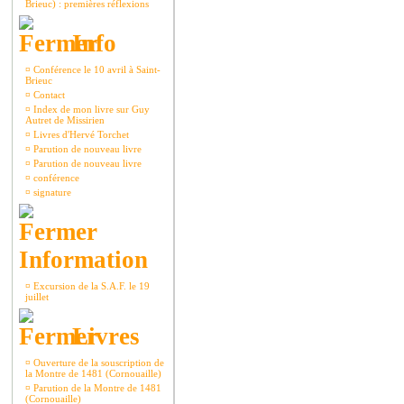
Brieuc) : premières réflexions
Info
¤
Conférence le 10 avril à Saint-
Brieuc
¤
Contact
¤
Index de mon livre sur Guy
Autret de Missirien
¤
Livres d'Hervé Torchet
¤
Parution de nouveau livre
¤
Parution de nouveau livre
¤
conférence
¤
signature
Information
¤
Excursion de la S.A.F. le 19
juillet
Livres
¤
Ouverture de la souscription de
la Montre de 1481 (Cornouaille)
¤
Parution de la Montre de 1481
(Cornouaille)