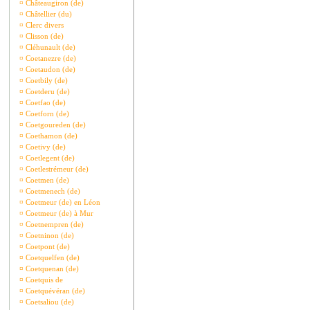
¤
Châteaugiron (de)
¤
Châtellier (du)
¤
Clerc divers
¤
Clisson (de)
¤
Cléhunault (de)
¤
Coetanezre (de)
¤
Coetaudon (de)
¤
Coetbily (de)
¤
Coetderu (de)
¤
Coetfao (de)
¤
Coetforn (de)
¤
Coetgoureden (de)
¤
Coethamon (de)
¤
Coetivy (de)
¤
Coetlegent (de)
¤
Coetlestrémeur (de)
¤
Coetmen (de)
¤
Coetmenech (de)
¤
Coetmeur (de) en Léon
¤
Coetmeur (de) à Mur
¤
Coetnempren (de)
¤
Coetninon (de)
¤
Coetpont (de)
¤
Coetquelfen (de)
¤
Coetquenan (de)
¤
Coetquis de
¤
Coetquévéran (de)
¤
Coetsaliou (de)