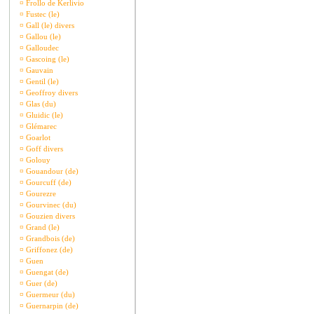
¤
Frollo de Kerlivio
¤
Fustec (le)
¤
Gall (le) divers
¤
Gallou (le)
¤
Galloudec
¤
Gascoing (le)
¤
Gauvain
¤
Gentil (le)
¤
Geoffroy divers
¤
Glas (du)
¤
Gluidic (le)
¤
Glémarec
¤
Goarlot
¤
Goff divers
¤
Golouy
¤
Gouandour (de)
¤
Gourcuff (de)
¤
Gourezre
¤
Gourvinec (du)
¤
Gouzien divers
¤
Grand (le)
¤
Grandbois (de)
¤
Griffonez (de)
¤
Guen
¤
Guengat (de)
¤
Guer (de)
¤
Guermeur (du)
¤
Guernarpin (de)