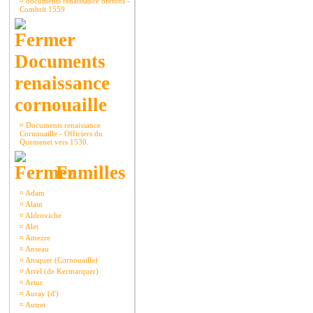
¤
documents renaissance bretons -
Combrit 1559
Documents
renaissance
cornouaille
¤
Documents renaissance
Cornouaille - Officiers du
Quemenet vers 1530.
Familles
¤
Adam
¤
Alain
¤
Aldroviche
¤
Alet
¤
Amezre
¤
Anseau
¤
Ansquer (Cornouaille)
¤
Arrel (de Kermarquer)
¤
Artur
¤
Auray (d')
¤
Autret