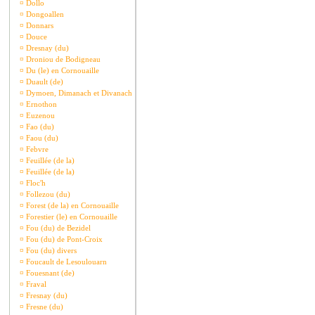
¤
Dollo
¤
Dongoallen
¤
Donnars
¤
Douce
¤
Dresnay (du)
¤
Droniou de Bodigneau
¤
Du (le) en Cornouaille
¤
Duault (de)
¤
Dymoen, Dimanach et Divanach
¤
Ernothon
¤
Euzenou
¤
Fao (du)
¤
Faou (du)
¤
Febvre
¤
Feuillée (de la)
¤
Feuillée (de la)
¤
Floc'h
¤
Follezou (du)
¤
Forest (de la) en Cornouaille
¤
Forestier (le) en Cornouaille
¤
Fou (du) de Bezidel
¤
Fou (du) de Pont-Croix
¤
Fou (du) divers
¤
Foucault de Lesoulouarn
¤
Fouesnant (de)
¤
Fraval
¤
Fresnay (du)
¤
Fresne (du)