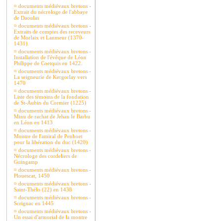
¤
documents médiévaux bretons -
Extrait du nécrologe de l'abbaye
de Daoulas
¤
documents médiévaux bretons -
Extraits de comptes des receveurs
de Morlaix et Lanmeur (1370-
1431).
¤
documents médiévaux bretons -
Installation de l'évêque de Léon
Philippe de Coetquis en 1422.
¤
documents médiévaux bretons -
La seigneurie de Kergorlay vers
1470
¤
documents médiévaux bretons -
Liste des témoins de la fondation
de St-Aubin du Cormier (1225)
¤
documents médiévaux bretons -
Minu de rachat de Jehan le Barbu
en Léon en 1413
¤
documents médiévaux bretons -
Montre de l'amiral de Penhoet
pour la libération du duc (1420)
¤
documents médiévaux bretons -
Nécrologe des cordeliers de
Guingamp
¤
documents médiévaux bretons -
Plouescat, 1450
¤
documents médiévaux bretons -
Saint-Thélo (22) en 1438
¤
documents médiévaux bretons -
Scrignac en 1445
¤
documents médiévaux bretons -
Un essai d'armorial de la montre