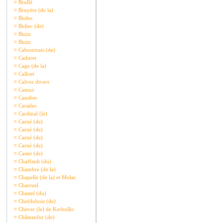
¤
Brullé
¤
Bruyère (de la)
¤
Budes
¤
Buliec (de)
¤
Buzic
¤
Buzic
¤
Cabournais (de)
¤
Cadoret
¤
Cage (de la)
¤
Calloet
¤
Calvez divers
¤
Camus
¤
Canaber
¤
Caradec
¤
Cardinal (le)
¤
Carné (de)
¤
Carné (de)
¤
Carné (de)
¤
Carné (de)
¤
Castet (de)
¤
Chaffault (du)
¤
Chambre (de la)
¤
Chapelle (de la) et Molac
¤
Charruel
¤
Chastel (du)
¤
Chefdubois (de)
¤
Chever (le) de Kerbullic
¤
Châteaufur (de)