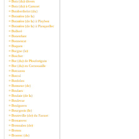
¤
Bois (du) divers
¤
Bois (du) à Carnoet
¤
Boisberthelot (du)
¤
Boissière (de la)
¤
Boissière (de la) à Pleyben
¤
Boissière (de la) à Plusquellec
¤
Bolloré
¤
Bonenfant
¤
Bonnescat
¤
Boquen
¤
Borgne (le)
¤
Boscher
¤
Bot (du) de Plouferiguin
¤
Bot (du) en Cornouaille
¤
Botcazou
¤
Botcol
¤
Botdelen
¤
Botmeur (de)
¤
Boulaes
¤
Boulaie (de la)
¤
Boulevar
¤
Boulguern
¤
Bourgeois (le)
¤
Bouteville (de) du Faouet
¤
Brenanvec
¤
Brennalen (de)
¤
Breton
¤
Broerec (de)