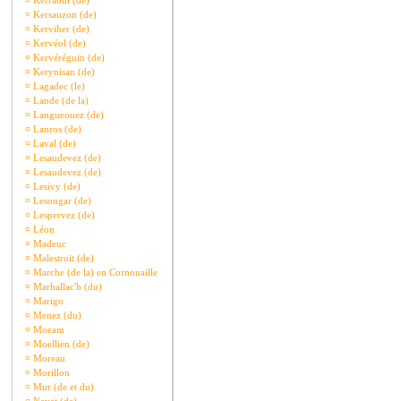
¤
Kerraoul (de)
¤
Kersauzon (de)
¤
Kerviher (de)
¤
Kervéol (de)
¤
Kervéréguin (de)
¤
Kerynisan (de)
¤
Lagadec (le)
¤
Lande (de la)
¤
Langueouez (de)
¤
Lanros (de)
¤
Laval (de)
¤
Lesaudevez (de)
¤
Lesaudevez (de)
¤
Lesivy (de)
¤
Lesongar (de)
¤
Lespervez (de)
¤
Léon
¤
Madeuc
¤
Malestroit (de)
¤
Marche (de la) en Cornouaille
¤
Marhallac'h (du)
¤
Marigo
¤
Menez (du)
¤
Moeam
¤
Moellien (de)
¤
Moreau
¤
Morillon
¤
Mur (de et du)