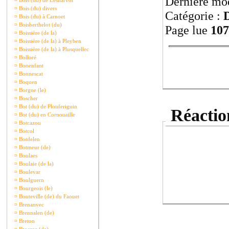
Dernière mod
¤
Bois (du) de Lesnarvor
¤
Bois (du) divers
Catégorie :
¤
Bois (du) à Carnoet
¤
Boisberthelot (du)
Page lue
107
¤
Boissière (de la)
¤
Boissière (de la) à Pleyben
¤
Boissière (de la) à Plusquellec
¤
Bolloré
¤
Bonenfant
¤
Bonnescat
¤
Boquen
¤
Borgne (le)
¤
Boscher
¤
Bot (du) de Plouferiguin
Réaction
¤
Bot (du) en Cornouaille
¤
Botcazou
¤
Botcol
¤
Botdelen
¤
Botmeur (de)
¤
Boulaes
¤
Boulaie (de la)
¤
Boulevar
¤
Boulguern
¤
Bourgeois (le)
¤
Bouteville (de) du Faouet
¤
Brenanvec
¤
Brennalen (de)
¤
Breton