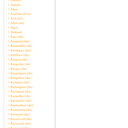
¤
Hémery
¤
Jeannin
¤
Jehan
¤
Jourdain divers
¤
Juch (du)
¤
Julou (an)
¤
Jégou
¤
Jézéquel
¤
Kaer (de)
¤
Keranrais (de)
¤
Kerardellec (de)
¤
Kerdegace (de)
¤
Kerfloux (de)
¤
Kergoet (de)
¤
Kergorlay (de)
¤
Kergos (du)
¤
Kerguégant (de)
¤
Kerguélen (de)
¤
Kerlazrec (de)
¤
Kerloaguen (de)
¤
Kermauan (de)
¤
Kermellec (de)
¤
Kerminihy (de)
¤
Kermodiern (de)
¤
Kernivinen (de)
¤
Kerouant (de)
¤
Kerourcuff (de)
¤
Kerouzéré (de)