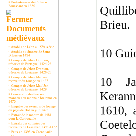
¤
Prééminences de Clohars-
Quilli
Fouesnant en 1680
Brieu.
Documents
médiévaux
¤
Anoblis de Léon au XVe siècle
10 Gui
¤
Anoblis du diocèse de Saint-
Brieuc en 1494
¤
Compte de Jehan Droniou,
trésorier de Bretagne, 1424-26
¤
Compte de Jehan Droniou,
trésorier de Bretagne, 1426-28
10 Ja
¤
Compte de Jehan Mauléon,
receveur du fouage en 1427
¤
Compte de Jehan Mauléon,
trésorier de Bretagne, 1429
Keranm
¤
Conversion de diverses
monnaies en monnaie bretonne en
1475
1610, 
¤
Enquête des exempts de fouage
du pays de Dol en juin 1478.
¤
Extrait de la montre de 1481
pour la Cornouaille
Coetel
¤
Extraits des comptes des
receveurs de Lesneven 1398-1422
¤
Feux en 1395 en Cornouaille