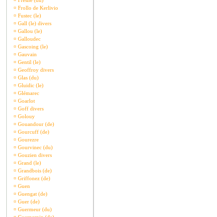
¤
Fresne (du)
¤
Frollo de Kerlivio
¤
Fustec (le)
¤
Gall (le) divers
¤
Gallou (le)
¤
Galloudec
¤
Gascoing (le)
¤
Gauvain
¤
Gentil (le)
¤
Geoffroy divers
¤
Glas (du)
¤
Gluidic (le)
¤
Glémarec
¤
Goarlot
¤
Goff divers
¤
Golouy
¤
Gouandour (de)
¤
Gourcuff (de)
¤
Gourezre
¤
Gourvinec (du)
¤
Gouzien divers
¤
Grand (le)
¤
Grandbois (de)
¤
Griffonez (de)
¤
Guen
¤
Guengat (de)
¤
Guer (de)
¤
Guermeur (du)