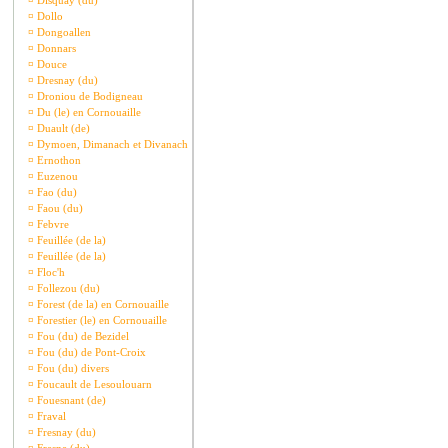
¤
Disquay (du)
¤
Dollo
¤
Dongoallen
¤
Donnars
¤
Douce
¤
Dresnay (du)
¤
Droniou de Bodigneau
¤
Du (le) en Cornouaille
¤
Duault (de)
¤
Dymoen, Dimanach et Divanach
¤
Ernothon
¤
Euzenou
¤
Fao (du)
¤
Faou (du)
¤
Febvre
¤
Feuillée (de la)
¤
Feuillée (de la)
¤
Floc'h
¤
Follezou (du)
¤
Forest (de la) en Cornouaille
¤
Forestier (le) en Cornouaille
¤
Fou (du) de Bezidel
¤
Fou (du) de Pont-Croix
¤
Fou (du) divers
¤
Foucault de Lesoulouarn
¤
Fouesnant (de)
¤
Fraval
¤
Fresnay (du)