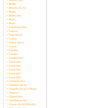
¤
Broerec (de)
¤
Brullé
¤
Bruyère (de la)
¤
Budes
¤
Buliec (de)
¤
Buzic
¤
Buzic
¤
Cabournais (de)
¤
Cadoret
¤
Cage (de la)
¤
Calloet
¤
Calvez divers
¤
Camus
¤
Canaber
¤
Caradec
¤
Cardinal (le)
¤
Carné (de)
¤
Carné (de)
¤
Carné (de)
¤
Carné (de)
¤
Castet (de)
¤
Chaffault (du)
¤
Chambre (de la)
¤
Chapelle (de la) et Molac
¤
Charruel
¤
Chastel (du)
¤
Chefdubois (de)
¤
Chever (le) de Kerbullic