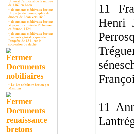
Un essai d'armorial de la montre
11 Fra
de 1467 en Léon
¤
documents médiévaux bretons -
Un projet de monographie du
diocèse de Léon vers 1640
Henri 
¤
documents médiévaux bretons -
Voyage du comte de Richemont
en France, 1424.
Perros
¤
documents médiévaux bretons -
Éléments généalogiques de
l'enquête de 1341 sur la
succession du duché
Trégue
sénes
Documents
nobiliaires
Franço
¤
Le 1er nobiliaire breton par
Missirien
11 Ann
Documents
Lantrég
renaissance
bretons