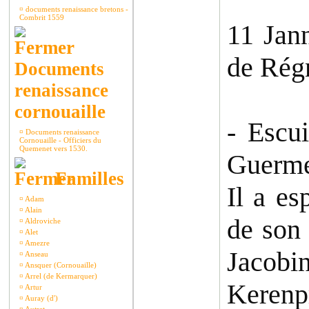
¤
documents renaissance bretons -
Combrit 1559
11 Jan
de Régn
Documents
renaissance
cornouaille
- Escu
¤
Documents renaissance
Cornouaille - Officiers du
Quemenet vers 1530.
Guermel
Familles
Il a e
¤
Adam
¤
Alain
de son 
¤
Aldroviche
¤
Alet
¤
Amezre
Jacobin
¤
Anseau
¤
Ansquer (Cornouaille)
¤
Arrel (de Kermarquer)
Kerenp
¤
Artur
¤
Auray (d')