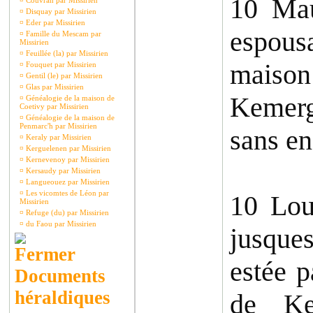
10 Mau
¤
Couvran par Missirien
¤
Disquay par Missirien
¤
Eder par Missirien
espousa
¤
Famille du Mescam par
Missirien
¤
Feuillée (la) par Missirien
maison
¤
Fouquet par Missirien
¤
Gentil (le) par Missirien
¤
Glas par Missirien
Kemerg
¤
Généalogie de la maison de
Coetivy par Missirien
¤
Généalogie de la maison de
Penmarc'h par Missirien
sans en
¤
Keraly par Missirien
¤
Kerguelenen par Missirien
¤
Kernevenoy par Missirien
¤
Kersaudy par Missirien
¤
Langueouez par Missirien
¤
Les vicomtes de Léon par
10 Lou
Missirien
¤
Refuge (du) par Missirien
¤
du Faou par Missirien
jusque
estée p
Documents
héraldiques
de Ke