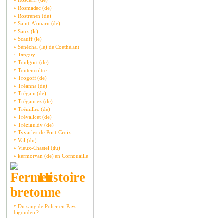
¤
Roscerff (de)
¤
Rosmadec (de)
¤
Rostrenen (de)
¤
Saint-Alouarn (de)
¤
Saux (le)
¤
Scauff (le)
¤
Sénéchal (le) de Coethélant
¤
Tanguy
¤
Toulgoet (de)
¤
Toutenoultre
¤
Trogoff (de)
¤
Tréanna (de)
¤
Trégain (de)
¤
Trégannez (de)
¤
Trémillec (de)
¤
Trévalloet (de)
¤
Tréziguidy (de)
¤
Tyvarlen de Pont-Croix
¤
Val (du)
¤
Vieux-Chastel (du)
¤
kermorvan (de) en Cornouaille
Histoire
bretonne
¤
Du sang de Poher en Pays
bigouden ?