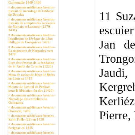
Cornouaille 1440-1480
¤
documents médiévaux bretons -
Extrait du nécrologe de l'abbaye
11 Suz
de Daoulas
¤
documents médiévaux bretons -
Extraits de comptes des receveurs
escuier
de Morlaix et Lanmeur (1370-
1431).
¤
documents médiévaux bretons -
Installation de l'évêque de Léon
Jan de
Philippe de Coetquis en 1422.
¤
documents médiévaux bretons -
La seigneurie de Kergorlay vers
Trongo
1470
¤
documents médiévaux bretons -
Liste des témoins de la fondation
de St-Aubin du Cormier (1225)
Jaudi,
¤
documents médiévaux bretons -
Minu de rachat de Jehan le Barbu
en Léon en 1413
Kergr
¤
documents médiévaux bretons -
Montre de l'amiral de Penhoet
pour la libération du duc (1420)
¤
documents médiévaux bretons -
Kerlié
Nécrologe des cordeliers de
Guingamp
¤
documents médiévaux bretons -
Pierre,
Plouescat, 1450
¤
documents médiévaux bretons -
Saint-Thélo (22) en 1438
¤
documents médiévaux bretons -
Scrignac en 1445
¤
documents médiévaux bretons -