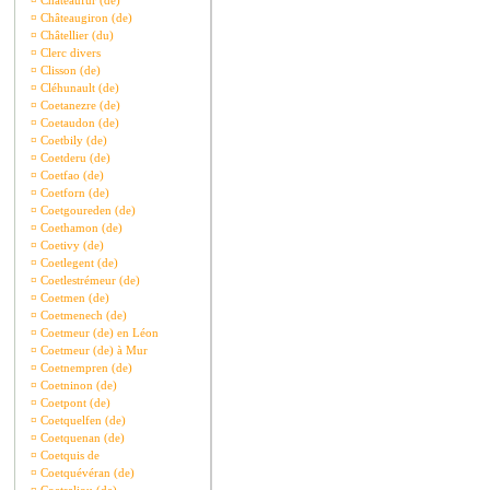
¤
Châteaufur (de)
¤
Châteaugiron (de)
¤
Châtellier (du)
¤
Clerc divers
¤
Clisson (de)
¤
Cléhunault (de)
¤
Coetanezre (de)
¤
Coetaudon (de)
¤
Coetbily (de)
¤
Coetderu (de)
¤
Coetfao (de)
¤
Coetforn (de)
¤
Coetgoureden (de)
¤
Coethamon (de)
¤
Coetivy (de)
¤
Coetlegent (de)
¤
Coetlestrémeur (de)
¤
Coetmen (de)
¤
Coetmenech (de)
¤
Coetmeur (de) en Léon
¤
Coetmeur (de) à Mur
¤
Coetnempren (de)
¤
Coetninon (de)
¤
Coetpont (de)
¤
Coetquelfen (de)
¤
Coetquenan (de)
¤
Coetquis de
¤
Coetquévéran (de)