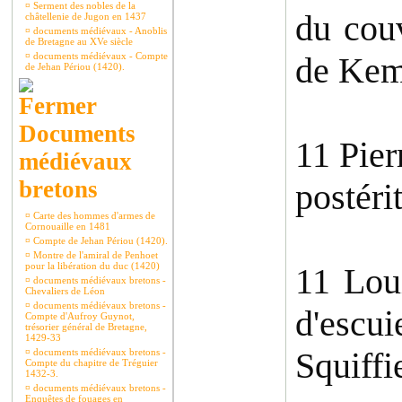
¤
Serment des nobles de la
du couv
châtellenie de Jugon en 1437
¤
documents médiévaux - Anoblis
de Bretagne au XVe siècle
¤
documents médiévaux - Compte
de Kem
de Jehan Périou (1420).
Documents
11 Pier
médiévaux
bretons
postéri
¤
Carte des hommes d'armes de
Cornouaille en 1481
¤
Compte de Jehan Périou (1420).
¤
Montre de l'amiral de Penhoet
pour la libération du duc (1420)
11 Lou
¤
documents médiévaux bretons -
Chevaliers de Léon
¤
documents médiévaux bretons -
d'escui
Compte d'Aufroy Guynot,
trésorier général de Bretagne,
1429-33
Squiffi
¤
documents médiévaux bretons -
Compte du chapitre de Tréguier
1432-3.
¤
documents médiévaux bretons -
Enquêtes de fouages en