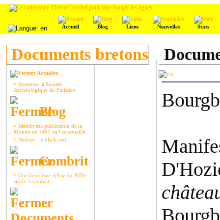
Accueil
Blog
Liens
Nouvelles
Stats
Documents bretons
Documen
Actualité
¤
Soutenez la Société
Archéologique du Finistère
Bourgb
Blog
¤
Bientôt ma publication de la
Montre de 1481 en Cornouaille
Manife
¤
Hadopi : le black-out
Combrit
D'Hozie
¤
Une deuxième église du XIIIe
siècle à combrit
châtea
Bourgb
Documents