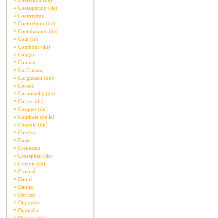
¤
Coetsaliou (de)
¤
Coetsquiriou (de)
¤
Coettredrez
¤
Coettrehiou (de)
¤
Coetuhannec (de)
¤
Coin (le)
¤
Combout (du)
¤
Congar
¤
Connan
¤
Corffineau
¤
Corguezen (de)
¤
Cornec
¤
Cornouaille (de)
¤
Correc (de)
¤
Cosquer (du)
¤
Coudraie (de la)
¤
Couedic (du)
¤
Cozden
¤
Cozic
¤
Crenezant
¤
Croespilau (de)
¤
Crozon (de)
¤
Crozval
¤
Daniel
¤
Dantec
¤
Derrien
¤
Digloerec
¤
Digoedec