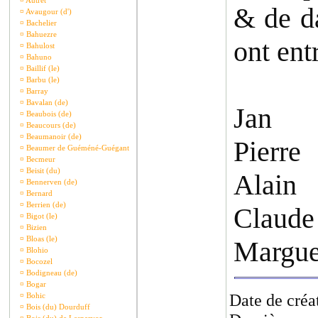
¤
Autret
& de d
¤
Avaugour (d')
¤
Bachelier
¤
Bahuezre
ont ent
¤
Bahulost
¤
Bahuno
¤
Baillif (le)
¤
Barbu (le)
¤
Barray
¤
Bavalan (de)
Jan
¤
Beaubois (de)
¤
Beaucours (de)
¤
Beaumanoir (de)
Pierre
¤
Beaumer de Guéméné-Guégant
¤
Becmeur
¤
Beisit (du)
Alain
¤
Bennerven (de)
¤
Bernard
¤
Berrien (de)
Claude
¤
Bigot (le)
¤
Bizien
¤
Bloas (le)
Margue
¤
Blohio
¤
Bocozel
¤
Bodigneau (de)
¤
Bogar
Date de créa
¤
Bohic
¤
Bois (du) Dourduff