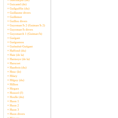
¤
Guernarpin (de)
¤
Guicastel (de)
¤
Guilguiffin (du)
¤
Guillaume divers
¤
Guillemot
¤
Guillou divers
¤
Guyomarc'h 2 (Guimarc'h 2)
¤
Guyomarc'h divers
¤
Guyomarch 1 (Guimarc'h)
¤
Guégant
¤
Guéguenou
¤
Guéméné-Guégant
¤
Haffond (du)
¤
Haie (de la)
¤
Harmoye (de la)
¤
Harscoet
¤
Hautbois (du)
¤
Heuc (le)
¤
Hilary
¤
Hilguy (du)
¤
Hillion
¤
Hirgarz
¤
Honoré (l')
¤
Houlle (du)
¤
Huon 1
¤
Huon 2
¤
Huon 3
¤
Huon divers