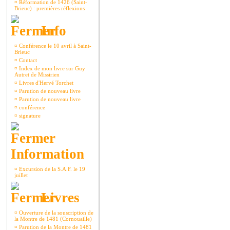
¤
Réformation de 1426 (Saint-
Brieuc) : premières réflexions
Info
¤
Conférence le 10 avril à Saint-
Brieuc
¤
Contact
¤
Index de mon livre sur Guy
Autret de Missirien
¤
Livres d'Hervé Torchet
¤
Parution de nouveau livre
¤
Parution de nouveau livre
¤
conférence
¤
signature
Information
¤
Excursion de la S.A.F. le 19
juillet
Livres
¤
Ouverture de la souscription de
la Montre de 1481 (Cornouaille)
¤
Parution de la Montre de 1481