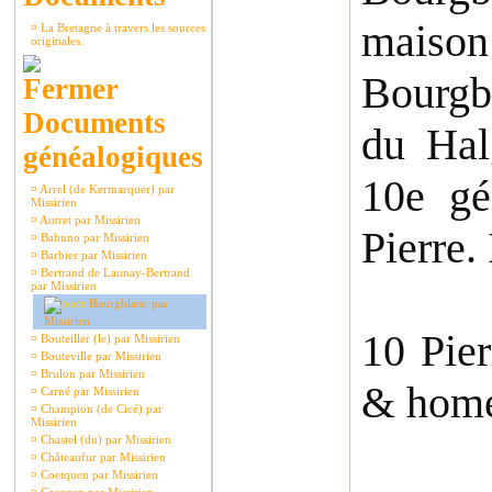
maison
¤
La Bretagne à travers les sources
originales.
Bourgb
Documents
du Hal
généalogiques
10e gé
¤
Arrel (de Kermarquer) par
Missirien
¤
Autret par Missirien
Pierre.
¤
Bahuno par Missirien
¤
Barbier par Missirien
¤
Bertrand de Launay-Bertrand
par Missirien
Bourgblanc par
Missirien
10 Pier
¤
Bouteiller (le) par Missirien
¤
Bouteville par Missirien
¤
Brulon par Missirien
& home
¤
Carné par Missirien
¤
Champion (de Cicé) par
Missirien
¤
Chastel (du) par Missirien
¤
Châteaufur par Missirien
¤
Coetquen par Missirien