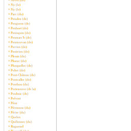
¤
Nevet (de)
¤
Ny (le)
¤
Ny (le)
¤
Parc (du)
¤
Penalen (de)
¤
Penguern (de)
¤
Penhoet (de)
¤
Penisquin (de)
¤
Penmarc'h (de)
¤
Penmorvan (de)
¤
Perrien (de)
¤
Pestivien (de)
¤
Plessis (du)
¤
Ploeuc (de)
¤
Plusquellec (de)
¤
Poher (de)
¤
Pont-Château (de)
¤
Pontcallec (de)
¤
Ponthou (du)
¤
Porteneuve (de la)
¤
Poulmic (de)
¤
Prévost
¤
Péan
¤
Pérennou (du)
¤
Périer (du)
¤
Quelen
¤
Quélennec (du)
¤
Raguenel