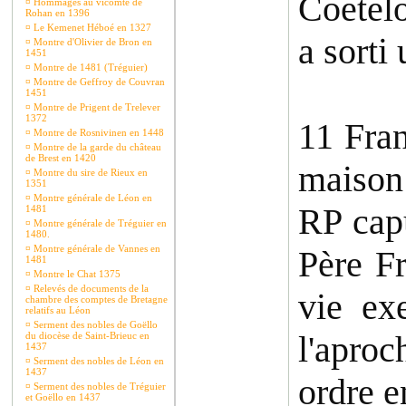
Coetel
¤
Hommages au vicomte de
Rohan en 1396
¤
Le Kemenet Héboé en 1327
a sorti
¤
Montre d'Olivier de Bron en
1451
¤
Montre de 1481 (Tréguier)
¤
Montre de Geffroy de Couvran
1451
¤
Montre de Prigent de Trelever
1372
11 Fra
¤
Montre de Rosnivinen en 1448
¤
Montre de la garde du château
de Brest en 1420
maison 
¤
Montre du sire de Rieux en
1351
¤
Montre générale de Léon en
RP capu
1481
¤
Montre générale de Tréguier en
1480.
¤
Montre générale de Vannes en
Père Fr
1481
¤
Montre le Chat 1375
¤
Relevés de documents de la
vie ex
chambre des comptes de Bretagne
relatifs au Léon
¤
Serment des nobles de Goëllo
l'aproc
du diocèse de Saint-Brieuc en
1437
¤
Serment des nobles de Léon en
1437
ordre e
¤
Serment des nobles de Tréguier
et Goëllo en 1437