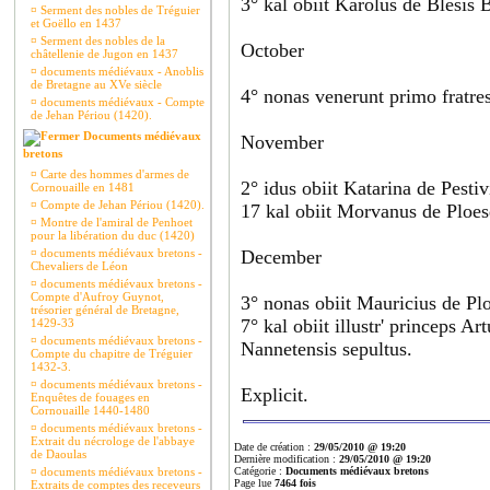
3° kal obiit Karolus de Blesis
¤
Serment des nobles de Tréguier
et Goëllo en 1437
¤
Serment des nobles de la
October
châtellenie de Jugon en 1437
¤
documents médiévaux - Anoblis
de Bretagne au XVe siècle
4° nonas venerunt primo fratr
¤
documents médiévaux - Compte
de Jehan Périou (1420).
Documents médiévaux
November
bretons
¤
Carte des hommes d'armes de
2° idus obiit Katarina de Pesti
Cornouaille en 1481
¤
Compte de Jehan Périou (1420).
17 kal obiit Morvanus de Ploe
¤
Montre de l'amiral de Penhoet
pour la libération du duc (1420)
¤
documents médiévaux bretons -
December
Chevaliers de Léon
¤
documents médiévaux bretons -
Compte d'Aufroy Guynot,
3° nonas obiit Mauricius de Pl
trésorier général de Bretagne,
7° kal obiit illustr' princeps 
1429-33
¤
documents médiévaux bretons -
Nannetensis sepultus.
Compte du chapitre de Tréguier
1432-3.
¤
documents médiévaux bretons -
Explicit.
Enquêtes de fouages en
Cornouaille 1440-1480
¤
documents médiévaux bretons -
Extrait du nécrologe de l'abbaye
Date de création :
29/05/2010 @ 19:20
de Daoulas
Dernière modification :
29/05/2010 @ 19:20
¤
documents médiévaux bretons -
Catégorie :
Documents médiévaux bretons
Page lue
7464 fois
Extraits de comptes des receveurs