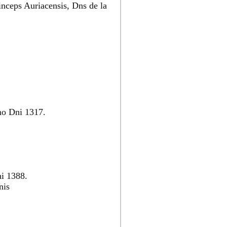
inceps Auriacensis, Dns de la
nno Dni 1317.
ni 1388.
nis