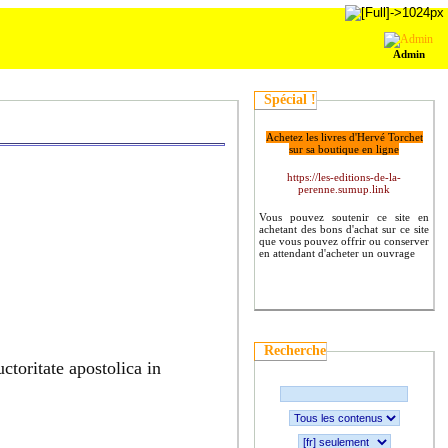
Admin
Spécial !
Achetez les livres d'Hervé Torchet
sur sa boutique en ligne
https://les-editions-de-la-
perenne.sumup.link
Vous pouvez soutenir ce site en
achetant des bons d'achat sur ce site
que vous pouvez offrir ou conserver
en attendant d'acheter un ouvrage
Recherche
toritate apostolica in