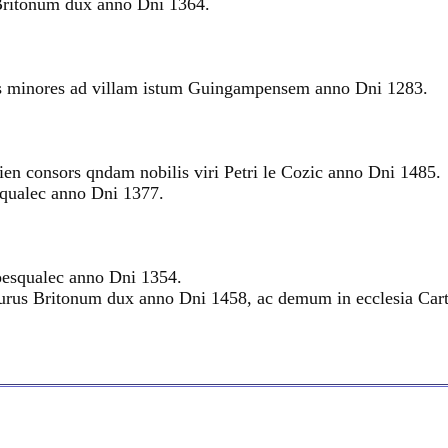
 Britonum dux anno Dni 1364.
es minores ad villam istum Guingampensem anno Dni 1283.
vien consors qndam nobilis viri Petri le Cozic anno Dni 1485.
squalec anno Dni 1377.
oesqualec anno Dni 1354.
Arturus Britonum dux anno Dni 1458, ac demum in ecclesia Carto