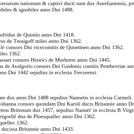
ersarum nationum & captivi ducti sunt dux Aurelianensis, pr
biles & ignobiles anno Dni 1488.
Gaufridus de Quintin anno Dni 1418.
etrus de Tnougoff miles anno Dni 1362.
rllé consors Dni vicecomitis de Quoetmen anno Dni 1362.
iles 1362.
quoaet consors Henrici de Murhorre anno Dni 1445.
anna de Avalgorio consors Dni Guidonis comitis Penthevriae a
no Dni 1442 sepultus in ecclesia Trecorensi.
num dux anno Dni 1488 sepultus Nannetis in ecclesia Carmeli.
a Johanna consors quondam Dni Karoli ducis Britannie anno D
 Petrus Britonum dux 1457, sepultus Nannet' in ecclesia B Virgi
ergorllé dna de Ploesquallec anno Dni 1362.
squellec 1362.
a ducissa Britannie anno Dni 1433.