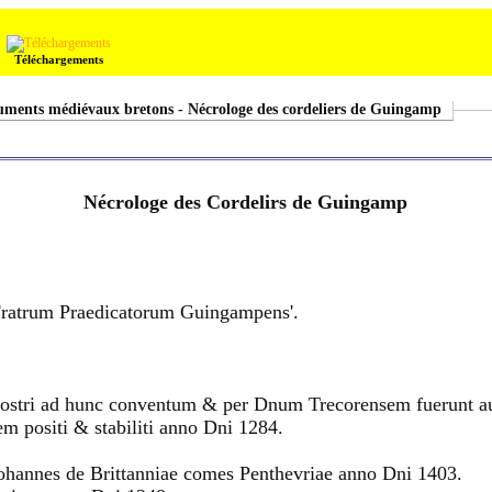
Téléchargements
ments médiévaux bretons - Nécrologe des cordeliers de Guingamp
Nécrologe des Cordelirs de Guingamp
 Fratrum Praedicatorum Guingampens'.
nostri ad hunc conventum & per Dnum Trecorensem fuerunt auc
 positi & stabiliti anno Dni 1284.
s Johannes de Brittanniae comes Penthevriae anno Dni 1403.