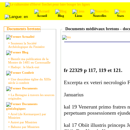
Accueil
Blog
Liens
Nouvelles
Stats
Documents bretons
Documents médiévaux bretons - docu
Actualité
¤
Soutenez la Société
Archéologique du Finistère
Blog
¤
Bientôt ma publication de la
Montre de 1481 en Cornouaille
¤
Hadopi : le black-out
fr 22329 p 117, 119 et 121.
Combrit
¤
Une deuxième église du XIIIe
Excerpta ex veteri necrologio
siècle à combrit
Documents
Januarius
¤
La Bretagne à travers les sources
originales.
Documents
kal 19 Venerunt primo fratres 
généalogiques
perpetuam possessionem ejusdem
¤
Arrel (de Kermarquer) par
Missirien
¤
Autret par Missirien
kal 17 Obiit illustris princep
¤
Bahuno par Missirien