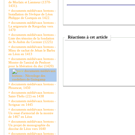
de Morlaix et Lanmeur (1370-
1431).
¤
documents médiévaux bretons -
Installation de l'évêque de Léon
Philippe de Coetquis en 1422.
¤
documents médiévaux bretons -
La seigneurie de Kergorlay vers
1470
¤
documents médiévaux bretons -
Réactions à cet article
Liste des témoins de la fondation
de St-Aubin du Cormier (1225)
¤
documents médiévaux bretons -
Minu de rachat de Jehan le Barbu
en Léon en 1413
¤
documents médiévaux bretons -
Montre de l'amiral de Penhoet
pour la libération du duc (1420)
documents médiévaux
bretons - Nécrologe des
cordeliers de Guingamp
¤
documents médiévaux bretons -
Plouescat, 1450
¤
documents médiévaux bretons -
Saint-Thélo (22) en 1438
¤
documents médiévaux bretons -
Scrignac en 1445
¤
documents médiévaux bretons -
Un essai d'armorial de la montre
de 1467 en Léon
¤
documents médiévaux bretons -
Un projet de monographie du
diocèse de Léon vers 1640
¤
documents médiévaux bretons -