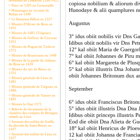
receveurs de Lesneven 1398-1422
copiosa nobilium & aliorum div
¤
Feux en 1395 en Cornouaille
Hunodaye & alii quamplures no
¤
Hommages au vicomte de
Rohan en 1396
¤
Le Kemenet Héboé en 1327
Augustus
¤
Montre d'Olivier de Bron en
1451
¤
Montre de 1481 (Tréguier)
3° idus obiit nobilis vir Dns 
¤
Montre de Geffroy de Couvran
1451
Idibus obiit nobilis vir Dns P
¤
Montre de Prigent de Trelever
12° kal obiit Maria de Guergo
1372
7° kal obiit Johannes de Piru m
¤
Montre de Rosnivinen en 1448
¤
Montre de la garde du château
6° kal obiit Margareta de Plus
de Brest en 1420
5° kal obiit illustris Dna Joh
¤
Montre du sire de Rieux en
1351
obiit Johannes Britonum dux an
¤
Montre générale de Léon en
1481
¤
Montre générale de Tréguier en
September
1480.
¤
Montre générale de Vannes en
1481
6° idus obiit Franciscus Brito
¤
Montre le Chat 1375
5° idus obiit illustris Dna Dn
¤
Relevés de documents de la
chambre des comptes de Bretagne
Idibus obiit princeps illustris
relatifs au Léon
Eod die obiit Dna Alieta de Gu
¤
Serment des nobles de Goëllo
du diocèse de Saint-Brieuc en
18° kal obiit Henricus de Ploe
1437
12 kal obiit Johanna de Franci
¤
Serment des nobles de Léon en
1437