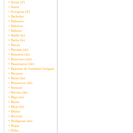
¤
Auray (d')
¤
Autret
¤
Avaugour (d')
¤
Bachelier
¤
Bahuezre
¤
Bahulost
¤
Bahuno
¤
Baillif (le)
¤
Barbu (le)
¤
Barray
¤
Bavalan (de)
¤
Beaubois (de)
¤
Beaucours (de)
¤
Beaumanoir (de)
¤
Beaumer de Guéméné-Guégant
¤
Becmeur
¤
Beisit (du)
¤
Bennerven (de)
¤
Bernard
¤
Berrien (de)
¤
Bigot (le)
¤
Bizien
¤
Bloas (le)
¤
Blohio
¤
Bocozel
¤
Bodigneau (de)
¤
Bogar
¤
Bohic