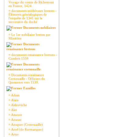
Voyage du comte de Richemont
en France, 1424.
¤
documents médiévaux bretons -
Éléments généalogiques de
l'enquête de 1341 sur la
succession du duché
Documents nobiliaires
¤
Le 1er nobiliaire breton par
Missirien
Documents
renaissance bretons
¤
documents renaissance bretons -
Combrit 1559
Documents
renaissance cornouaille
¤
Documents renaissance
Cornouaille - Officiers du
Quemenet vers 1530.
Familles
¤
Adam
¤
Alain
¤
Aldroviche
¤
Alet
¤
Amezre
¤
Anseau
¤
Ansquer (Cornouaille)
¤
Arrel (de Kermarquer)
¤
Artur