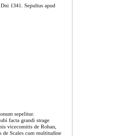
no Dni 1341. Sepultus apud
tonum sepelitur.
bi facta grandi strage
nis vicecomitis de Rohan,
s de Scales cum multitudine