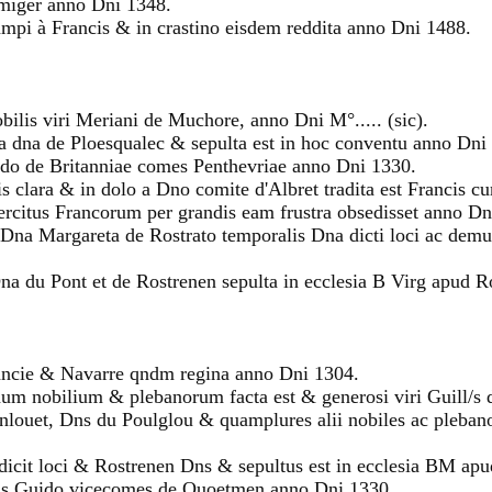
miger anno Dni 1348.
ampi à Francis & in crastino eisdem reddita anno Dni 1488.
bilis viri Meriani de Muchore, anno Dni M°..... (sic).
a dna de Ploesqualec & sepulta est in hoc conventu anno Dni
uido de Britanniae comes Penthevriae anno Dni 1330.
s clara & in dolo a Dno comite d'Albret tradita est Francis c
citus Francorum per grandis eam frustra obsedisset anno Dn
 Dna Margareta de Rostrato temporalis Dna dicti loci ac dem
na du Pont et de Rostrenen sepulta in ecclesia B Virg apud 
ancie & Navarre qndm regina anno Dni 1304.
onum nobilium & plebanorum facta est & generosi viri Guill/s
nlouet, Dns du Poulglou & quamplures alii nobiles ac pleba
 dicit loci & Rostrenen Dns & sepultus est in ecclesia BM apu
Dns Guido vicecomes de Quoetmen anno Dni 1330.