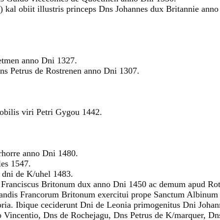
ble) kal obiit illustris princeps Dns Johannes dux Britannie an
etmen anno Dni 1327.
Dns Petrus de Rostrenen anno Dni 1307.
obilis viri Petri Gygou 1442.
rhorre anno Dni 1480.
les 1547.
c dni de K/uhel 1483.
ceps Franciscus Britonum dux anno Dni 1450 ac demum apud Ro
grandis Francorum Britonum exercitui prope Sanctum Albinum u
oria. Ibique ceciderunt Dni de Leonia primogenitus Dni Johan
uo Vincentio, Dns de Rochejagu, Dns Petrus de K/marquer, Dn