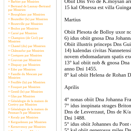
Obiit Dns Yvo de K.moysan ar
¤
Barbier par Missirien
¤
Bertrand de Launay-Bertrand
15 kal Obsessa est villa Guing
par Missirien
¤
Bourgblanc par Missirien
Martius
¤
Bouteiller (le) par Missirien
¤
Bouteville par Missirien
¤
Brulon par Missirien
Obiit Plesota de Bolloy uxor no
¤
Carné par Missirien
6) idus obiit gnosa Dna Johann
¤
Champion (de Cicé) par
Missirien
Obiit illustris princeps Dns G
¤
Chastel (du) par Missirien
14) kalendas civitas Nannetensi
¤
Châteaufur par Missirien
¤
Coetquen par Missirien
novem ebdomadarum spatis exer
¤
Couvran par Missirien
13° kal obiit nob & gnosa Dna
¤
Disquay par Missirien
anno Dni 1455.
¤
Eder par Missirien
8° kal obiit Helena de Rohan D
¤
Famille du Mescam par
Missirien
¤
Feuillée (la) par Missirien
Aprilis
¤
Fouquet par Missirien
¤
Gentil (le) par Missirien
¤
Glas par Missirien
4° nonas obiit Dna Johanna Fr
¤
Généalogie de la maison de
Coetivy par Missirien
7° idus inopinata strages Brit
¤
Généalogie de la maison de
Dns de Lesverzaut, Dns de K/a
Penmarc'h par Missirien
Dni 1488.
¤
Keraly par Missirien
¤
Kerguelenen par Missirien
5° idus obiit Johannes du Pont
¤
Kernevenoy par Missirien
5° kal obiit generosus miles 