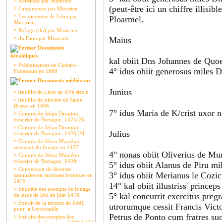
¤
Kersaudy par Missirien
(peut-être ici un chiffre illisi
¤
Langueouez par Missirien
¤
Les vicomtes de Léon par
Ploarmel.
Missirien
¤
Refuge (du) par Missirien
¤
du Faou par Missirien
Maius
Documents
héraldiques
kal obiit Dns Johannes de Quo
¤
Prééminences de Clohars-
4° idus obiit generosus miles 
Fouesnant en 1680
Documents médiévaux
Junius
¤
Anoblis de Léon au XVe siècle
¤
Anoblis du diocèse de Saint-
Brieuc en 1494
7° idus Maria de K/crist uxor n
¤
Compte de Jehan Droniou,
trésorier de Bretagne, 1424-26
¤
Compte de Jehan Droniou,
Julius
trésorier de Bretagne, 1426-28
¤
Compte de Jehan Mauléon,
receveur du fouage en 1427
4° nonas obiit Oliverius de Mu
¤
Compte de Jehan Mauléon,
trésorier de Bretagne, 1429
5° idus obiit Alanus de Piru mi
¤
Conversion de diverses
3° idus obiit Merianus le Cozi
monnaies en monnaie bretonne en
1475
14° kal obiit illustriss' prin
¤
Enquête des exempts de fouage
5° kal concurrit exercitus pre
du pays de Dol en juin 1478.
¤
Extrait de la montre de 1481
utrorumque cessit Francis Vict
pour la Cornouaille
Petrus de Ponto cum fratres s
¤
Extraits des comptes des