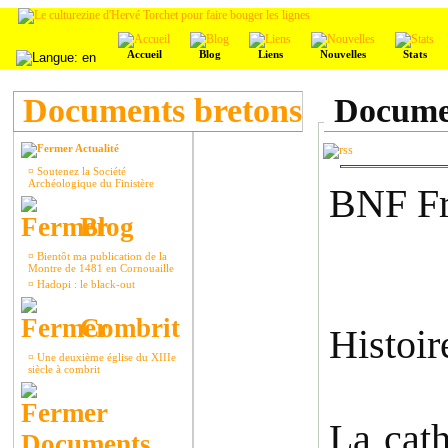
Accueil
Blog
Liens
Nouvelles
Stats
Documents bretons
Documen
Actualité
¤
Soutenez la Société
Archéologique du Finistère
BNF Fr 
Blog
¤
Bientôt ma publication de la
Montre de 1481 en Cornouaille
¤
Hadopi : le black-out
Combrit
Histoir
¤
Une deuxième église du XIIIe
siècle à combrit
La cath
Documents