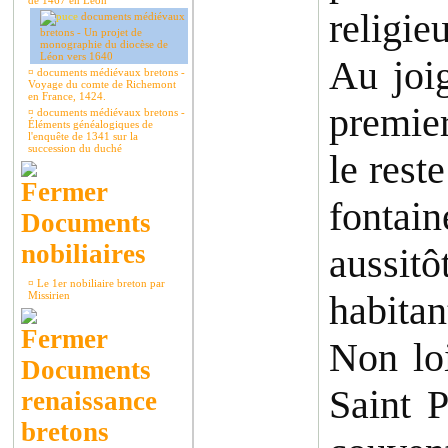
de 1467 en Léon
religie
documents médiévaux
bretons - Un projet de
monographie du diocèse de
Léon vers 1640
Au joig
¤
documents médiévaux bretons -
Voyage du comte de Richemont
en France, 1424.
premier
¤
documents médiévaux bretons -
Éléments généalogiques de
l'enquête de 1341 sur la
succession du duché
le rest
fontain
Documents
nobiliaires
aussitô
¤
Le 1er nobiliaire breton par
habitan
Missirien
Non loi
Documents
Saint P
renaissance
bretons