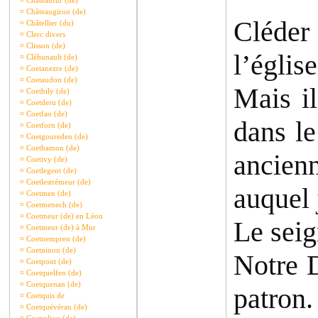
¤
Châteaufur (de)
¤
Châteaugiron (de)
Cléder
¤
Châtellier (du)
¤
Clerc divers
¤
Clisson (de)
l’églis
¤
Cléhunault (de)
¤
Coetanezre (de)
¤
Coetaudon (de)
Mais i
¤
Coetbily (de)
¤
Coetderu (de)
¤
Coetfao (de)
dans le
¤
Coetforn (de)
¤
Coetgoureden (de)
¤
Coethamon (de)
ancienn
¤
Coetivy (de)
¤
Coetlegent (de)
¤
Coetlestrémeur (de)
auquel j
¤
Coetmen (de)
¤
Coetmenech (de)
¤
Coetmeur (de) en Léon
Le seig
¤
Coetmeur (de) à Mur
¤
Coetnempren (de)
¤
Coetninon (de)
Notre D
¤
Coetpont (de)
¤
Coetquelfen (de)
¤
Coetquenan (de)
patron.
¤
Coetquis de
¤
Coetquévéran (de)