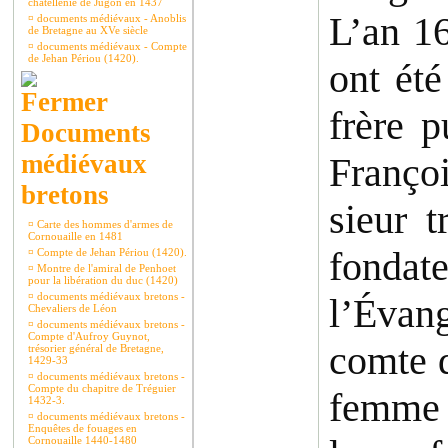
châtellenie de Jugon en 1437
L’an 16
¤
documents médiévaux - Anoblis
de Bretagne au XVe siècle
¤
documents médiévaux - Compte
de Jehan Périou (1420).
ont été
frère 
Documents
médiévaux
Françoi
bretons
sieur t
¤
Carte des hommes d'armes de
Cornouaille en 1481
fondate
¤
Compte de Jehan Périou (1420).
¤
Montre de l'amiral de Penhoet
pour la libération du duc (1420)
¤
documents médiévaux bretons -
l’Évang
Chevaliers de Léon
¤
documents médiévaux bretons -
Compte d'Aufroy Guynot,
comte d
trésorier général de Bretagne,
1429-33
¤
documents médiévaux bretons -
Compte du chapitre de Tréguier
femme c
1432-3.
¤
documents médiévaux bretons -
Enquêtes de fouages en
Cornouaille 1440-1480