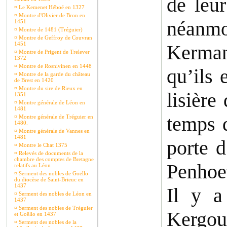
de leur
¤
Le Kemenet Héboé en 1327
¤
Montre d'Olivier de Bron en
néanmo
1451
¤
Montre de 1481 (Tréguier)
¤
Montre de Geffroy de Couvran
1451
Kerman 
¤
Montre de Prigent de Trelever
1372
¤
Montre de Rosnivinen en 1448
qu’ils 
¤
Montre de la garde du château
de Brest en 1420
¤
Montre du sire de Rieux en
lisière
1351
¤
Montre générale de Léon en
1481
temps d
¤
Montre générale de Tréguier en
1480.
¤
Montre générale de Vannes en
1481
porte d
¤
Montre le Chat 1375
¤
Relevés de documents de la
chambre des comptes de Bretagne
Penhoet
relatifs au Léon
¤
Serment des nobles de Goëllo
du diocèse de Saint-Brieuc en
1437
Il y a
¤
Serment des nobles de Léon en
1437
¤
Serment des nobles de Tréguier
Kergour
et Goëllo en 1437
¤
Serment des nobles de la