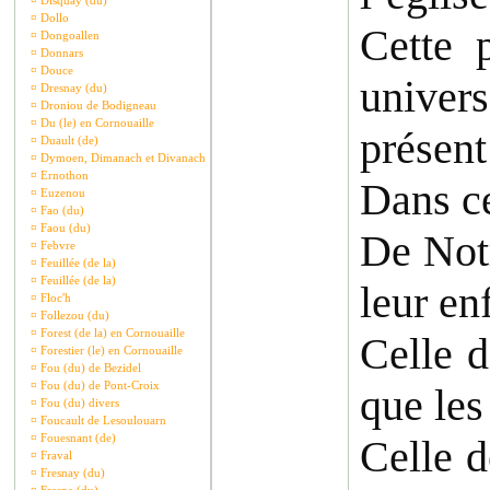
¤
Disquay (du)
¤
Dollo
Cette p
¤
Dongoallen
¤
Donnars
¤
Douce
univers
¤
Dresnay (du)
¤
Droniou de Bodigneau
¤
Du (le) en Cornouaille
présent
¤
Duault (de)
¤
Dymoen, Dimanach et Divanach
¤
Ernothon
Dans ce
¤
Euzenou
¤
Fao (du)
¤
Faou (du)
De Notr
¤
Febvre
¤
Feuillée (de la)
¤
Feuillée (de la)
leur en
¤
Floc'h
¤
Follezou (du)
¤
Forest (de la) en Cornouaille
Celle d
¤
Forestier (le) en Cornouaille
¤
Fou (du) de Bezidel
¤
Fou (du) de Pont-Croix
que les
¤
Fou (du) divers
¤
Foucault de Lesoulouarn
¤
Fouesnant (de)
Celle d
¤
Fraval
¤
Fresnay (du)