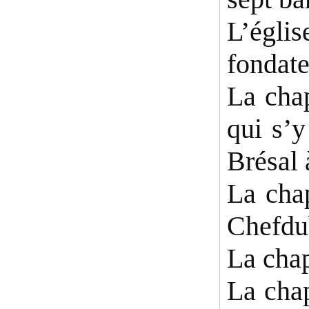
L’égli
fondate
La chap
qui s’y
Brésal 
La chap
Chefdu
La chap
La chap