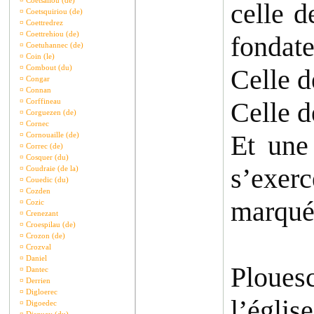
¤
Coetsaliou (de)
celle 
¤
Coetsquiriou (de)
¤
Coettredrez
¤
Coettrehiou (de)
fondate
¤
Coetuhannec (de)
¤
Coin (le)
¤
Combout (du)
Celle d
¤
Congar
¤
Connan
¤
Corffineau
Celle d
¤
Corguezen (de)
¤
Cornec
Et une
¤
Cornouaille (de)
¤
Correc (de)
¤
Cosquer (du)
s’exerc
¤
Coudraie (de la)
¤
Couedic (du)
¤
Cozden
marquée
¤
Cozic
¤
Crenezant
¤
Croespilau (de)
¤
Crozon (de)
¤
Crozval
¤
Daniel
Ploues
¤
Dantec
¤
Derrien
¤
Digloerec
l’églis
¤
Digoedec