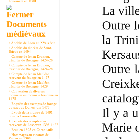
Fouesnant en 1680
La vill
Outre l
Documents
médiévaux
la Trin
¤
Anoblis de Léon au XVe siècle
¤
Anoblis du diocèse de Saint-
Kersaus
Brieuc en 1494
¤
Compte de Jehan Droniou,
trésorier de Bretagne, 1424-26
Outre l
¤
Compte de Jehan Droniou,
trésorier de Bretagne, 1426-28
¤
Compte de Jehan Mauléon,
receveur du fouage en 1427
Creixk
¤
Compte de Jehan Mauléon,
trésorier de Bretagne, 1429
¤
Conversion de diverses
catalog
monnaies en monnaie bretonne en
1475
¤
Enquête des exempts de fouage
du pays de Dol en juin 1478.
Il y a 
¤
Extrait de la montre de 1481
pour la Cornouaille
¤
Extraits des comptes des
Marie d
receveurs de Lesneven 1398-1422
¤
Feux en 1395 en Cornouaille
¤
Hommages au vicomte de
Rohan en 1396