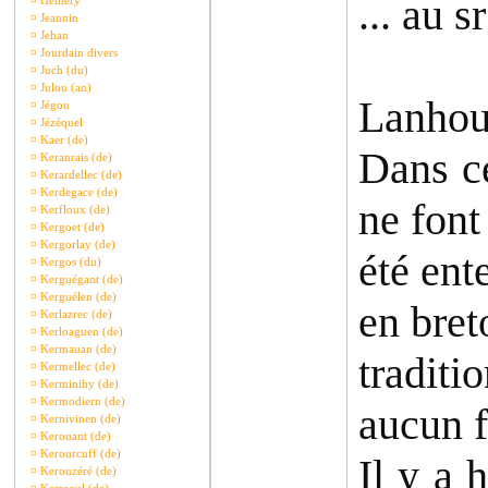
... au s
¤
Hémery
¤
Jeannin
¤
Jehan
¤
Jourdain divers
¤
Juch (du)
¤
Julou (an)
Lanhou
¤
Jégou
¤
Jézéquel
¤
Kaer (de)
Dans ce
¤
Keranrais (de)
¤
Kerardellec (de)
¤
Kerdegace (de)
ne font
¤
Kerfloux (de)
¤
Kergoet (de)
¤
Kergorlay (de)
été ent
¤
Kergos (du)
¤
Kerguégant (de)
¤
Kerguélen (de)
en bret
¤
Kerlazrec (de)
¤
Kerloaguen (de)
¤
Kermauan (de)
traditi
¤
Kermellec (de)
¤
Kerminihy (de)
¤
Kermodiern (de)
aucun f
¤
Kernivinen (de)
¤
Kerouant (de)
¤
Kerourcuff (de)
Il y a 
¤
Kerouzéré (de)