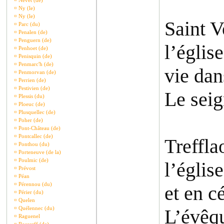
¤
Nevet (de)
¤
Ny (le)
¤
Ny (le)
Saint 
¤
Parc (du)
¤
Penalen (de)
¤
Penguern (de)
l’églis
¤
Penhoet (de)
¤
Penisquin (de)
¤
Penmarc'h (de)
vie dan
¤
Penmorvan (de)
¤
Perrien (de)
¤
Pestivien (de)
Le seig
¤
Plessis (du)
¤
Ploeuc (de)
¤
Plusquellec (de)
¤
Poher (de)
¤
Pont-Château (de)
¤
Pontcallec (de)
Treffl
¤
Ponthou (du)
¤
Porteneuve (de la)
¤
Poulmic (de)
l’églis
¤
Prévost
¤
Péan
¤
Pérennou (du)
et en c
¤
Périer (du)
¤
Quelen
¤
Quélennec (du)
L’évêqu
¤
Raguenel