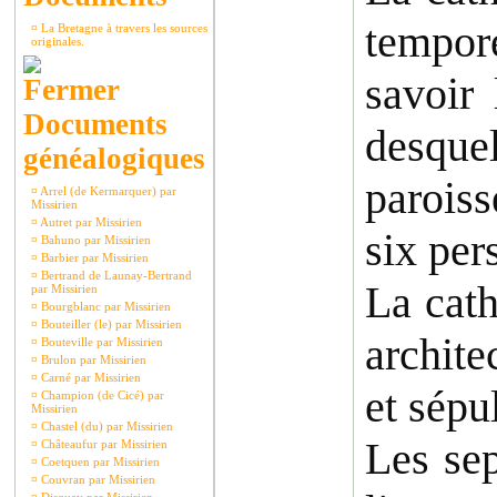
tempore
¤
La Bretagne à travers les sources
originales.
savoir 
Documents
desquel
généalogiques
paroiss
¤
Arrel (de Kermarquer) par
Missirien
¤
Autret par Missirien
six per
¤
Bahuno par Missirien
¤
Barbier par Missirien
¤
Bertrand de Launay-Bertrand
La cath
par Missirien
¤
Bourgblanc par Missirien
¤
Bouteiller (le) par Missirien
archite
¤
Bouteville par Missirien
¤
Brulon par Missirien
¤
Carné par Missirien
et sépu
¤
Champion (de Cicé) par
Missirien
¤
Chastel (du) par Missirien
Les sep
¤
Châteaufur par Missirien
¤
Coetquen par Missirien
¤
Couvran par Missirien