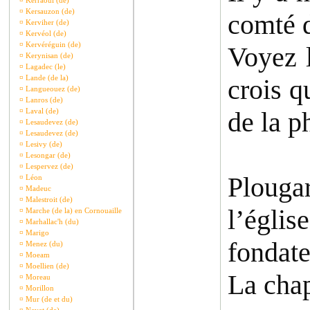
¤
Kerraoul (de)
¤
Kersauzon (de)
comté d
¤
Kerviher (de)
¤
Kervéol (de)
¤
Kervéréguin (de)
Voyez l
¤
Kerynisan (de)
¤
Lagadec (le)
¤
Lande (de la)
crois q
¤
Langueouez (de)
¤
Lanros (de)
¤
Laval (de)
de la p
¤
Lesaudevez (de)
¤
Lesaudevez (de)
¤
Lesivy (de)
¤
Lesongar (de)
¤
Lespervez (de)
Plouga
¤
Léon
¤
Madeuc
¤
Malestroit (de)
l’églis
¤
Marche (de la) en Cornouaille
¤
Marhallac'h (du)
¤
Marigo
fondate
¤
Menez (du)
¤
Moeam
¤
Moellien (de)
La chap
¤
Moreau
¤
Morillon
¤
Mur (de et du)