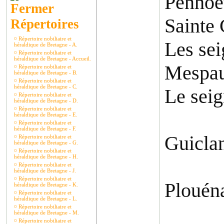
Penhoet
Sainte 
Répertoires
¤
Répertoire nobiliaire et
Les sei
héraldique de Bretagne - A.
¤
Répertoire nobiliaire et
héraldique de Bretagne - Accueil.
Mespaul
¤
Répertoire nobiliaire et
héraldique de Bretagne - B.
¤
Répertoire nobiliaire et
héraldique de Bretagne - C.
Le seig
¤
Répertoire nobiliaire et
héraldique de Bretagne - D.
¤
Répertoire nobiliaire et
héraldique de Bretagne - E.
¤
Répertoire nobiliaire et
héraldique de Bretagne - F.
Guicla
¤
Répertoire nobiliaire et
héraldique de Bretagne - G.
¤
Répertoire nobiliaire et
héraldique de Bretagne - H.
¤
Répertoire nobiliaire et
héraldique de Bretagne - J.
¤
Répertoire nobiliaire et
Plouén
héraldique de Bretagne - K.
¤
Répertoire nobiliaire et
héraldique de Bretagne - L.
¤
Répertoire nobiliaire et
héraldique de Bretagne - M.
¤
Répertoire nobiliaire et