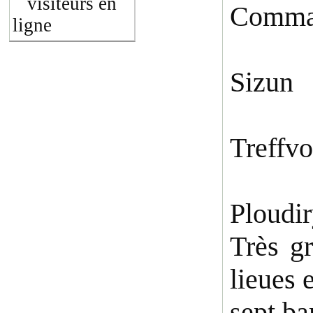
visiteurs en
Comma
ligne
Sizun
Treffv
Ploudi
Très g
lieues 
sept ba