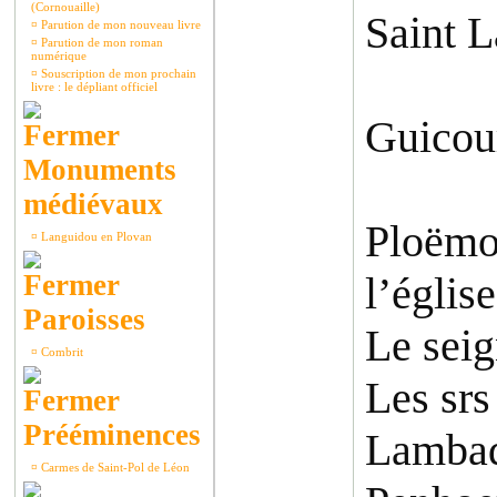
(Cornouaille)
Saint L
¤
Parution de mon nouveau livre
¤
Parution de mon roman
numérique
¤
Souscription de mon prochain
livre : le dépliant officiel
Guicou
Monuments
médiévaux
Ploëmo
¤
Languidou en Plovan
l’églis
Paroisses
Le seig
¤
Combrit
Les srs
Prééminences
Lambade
¤
Carmes de Saint-Pol de Léon