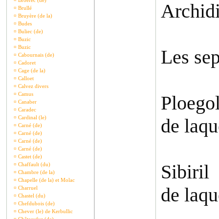
¤
Broerec (de)
Archid
¤
Brullé
¤
Bruyère (de la)
¤
Budes
¤
Buliec (de)
¤
Buzic
¤
Buzic
Les sep
¤
Cabournais (de)
¤
Cadoret
¤
Cage (de la)
¤
Calloet
¤
Calvez divers
¤
Camus
Ploego
¤
Canaber
¤
Caradec
¤
Cardinal (le)
de laqu
¤
Carné (de)
¤
Carné (de)
¤
Carné (de)
¤
Carné (de)
¤
Castet (de)
Sibiril
¤
Chaffault (du)
¤
Chambre (de la)
¤
Chapelle (de la) et Molac
de laqu
¤
Charruel
¤
Chastel (du)
¤
Chefdubois (de)
¤
Chever (le) de Kerbullic