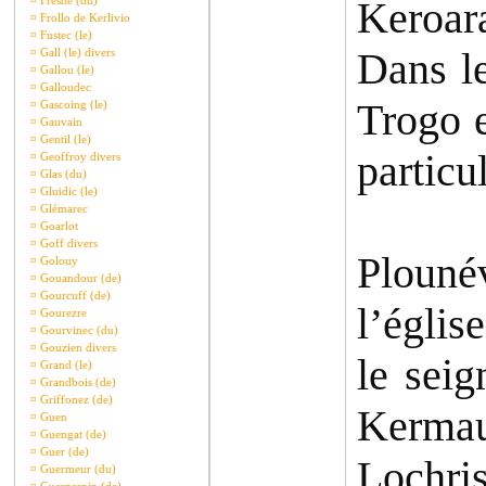
¤
Fresne (du)
Keroara
¤
Frollo de Kerlivio
¤
Fustec (le)
Dans le
¤
Gall (le) divers
¤
Gallou (le)
¤
Galloudec
Trogo e
¤
Gascoing (le)
¤
Gauvain
¤
Gentil (le)
particu
¤
Geoffroy divers
¤
Glas (du)
¤
Gluidic (le)
¤
Glémarec
¤
Goarlot
¤
Goff divers
Plouné
¤
Golouy
¤
Gouandour (de)
¤
Gourcuff (de)
l’églis
¤
Gourezre
¤
Gourvinec (du)
¤
Gouzien divers
le sei
¤
Grand (le)
¤
Grandbois (de)
¤
Griffonez (de)
Kermau
¤
Guen
¤
Guengat (de)
¤
Guer (de)
Lochris
¤
Guermeur (du)