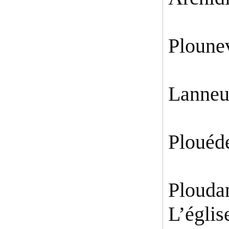
Ploune
Lanneu
Plouéd
Plouda
L’églis