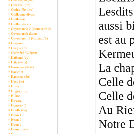
¤
Guernarpin (de)
¤
Guicastel (de)
Lesdits
¤
Guilguiffin (du)
¤
Guillaume divers
¤
Guillemot
aussi b
¤
Guillou divers
¤
Guyomarc'h 2 (Guimarc'h 2)
¤
Guyomarc'h divers
est au p
¤
Guyomarch 1 (Guimarc'h)
¤
Guégant
¤
Guéguenou
Kermeur
¤
Guéméné-Guégant
¤
Haffond (du)
¤
Haie (de la)
La chap
¤
Harmoye (de la)
¤
Harscoet
¤
Hautbois (du)
Celle d
¤
Heuc (le)
¤
Hilary
¤
Hilguy (du)
Celle d
¤
Hillion
¤
Hirgarz
Au Riem
¤
Honoré (l')
¤
Houlle (du)
¤
Huon 1
Notre 
¤
Huon 2
¤
Huon 3
¤
Huon divers