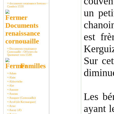
couvent
¤
documents renaissance bretons -
Combrit 1559
un pet
chanoin
Documents
renaissance
est fr
cornouaille
Kerguiz
¤
Documents renaissance
Cornouaille - Officiers du
Quemenet vers 1530.
Sur cet
Familles
diminue
¤
Adam
¤
Alain
¤
Aldroviche
¤
Alet
¤
Amezre
Les bén
¤
Anseau
¤
Ansquer (Cornouaille)
¤
Arrel (de Kermarquer)
ayant l
¤
Artur
¤
Auray (d')