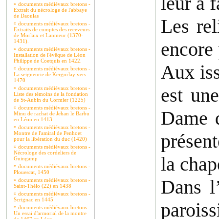
leur a f
¤
documents médiévaux bretons -
Extrait du nécrologe de l'abbaye
de Daoulas
Les rel
¤
documents médiévaux bretons -
Extraits de comptes des receveurs
de Morlaix et Lanmeur (1370-
1431).
encore 
¤
documents médiévaux bretons -
Installation de l'évêque de Léon
Philippe de Coetquis en 1422.
Aux iss
¤
documents médiévaux bretons -
La seigneurie de Kergorlay vers
1470
est un
¤
documents médiévaux bretons -
Liste des témoins de la fondation
de St-Aubin du Cormier (1225)
¤
documents médiévaux bretons -
Dame de
Minu de rachat de Jehan le Barbu
en Léon en 1413
¤
documents médiévaux bretons -
Montre de l'amiral de Penhoet
présent
pour la libération du duc (1420)
¤
documents médiévaux bretons -
Nécrologe des cordeliers de
la chap
Guingamp
¤
documents médiévaux bretons -
Plouescat, 1450
Dans l
¤
documents médiévaux bretons -
Saint-Thélo (22) en 1438
¤
documents médiévaux bretons -
Scrignac en 1445
paroiss
¤
documents médiévaux bretons -
Un essai d'armorial de la montre