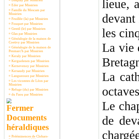
lieue, 
¤
Disquay par Missirien
¤
Eder par Missirien
¤
Famille du Mescam par
devant 
Missirien
¤
Feuillée (la) par Missirien
¤
Fouquet par Missirien
les cin
¤
Gentil (le) par Missirien
¤
Glas par Missirien
¤
Généalogie de la maison de
Coetivy par Missirien
La vie 
¤
Généalogie de la maison de
Penmarc'h par Missirien
¤
Keraly par Missirien
Bretag
¤
Kerguelenen par Missirien
¤
Kernevenoy par Missirien
¤
Kersaudy par Missirien
La cath
¤
Langueouez par Missirien
¤
Les vicomtes de Léon par
Missirien
octaves
¤
Refuge (du) par Missirien
¤
du Faou par Missirien
Le chap
Documents
de dev
héraldiques
chargée
¤
Prééminences de Clohars-