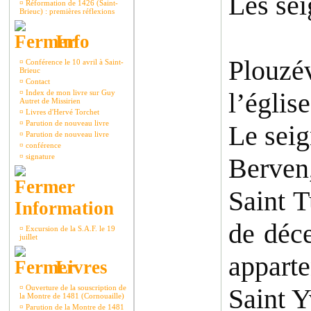
Les sei
¤
Réformation de 1426 (Saint-
Brieuc) : premières réflexions
Info
Plouzé
¤
Conférence le 10 avril à Saint-
Brieuc
¤
Contact
l’églis
¤
Index de mon livre sur Guy
Autret de Missirien
¤
Livres d'Hervé Torchet
¤
Parution de nouveau livre
Le seig
¤
Parution de nouveau livre
¤
conférence
¤
signature
Berven,
Saint T
Information
de déce
¤
Excursion de la S.A.F. le 19
juillet
apparte
Livres
¤
Ouverture de la souscription de
Saint Y
la Montre de 1481 (Cornouaille)
¤
Parution de la Montre de 1481