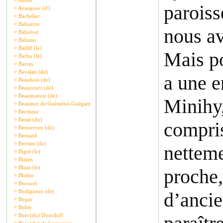
¤
Autret
paroiss
¤
Avaugour (d')
¤
Bachelier
¤
Bahuezre
nous av
¤
Bahulost
¤
Bahuno
¤
Baillif (le)
Mais po
¤
Barbu (le)
¤
Barray
¤
Bavalan (de)
a une e
¤
Beaubois (de)
¤
Beaucours (de)
¤
Beaumanoir (de)
Minihy,
¤
Beaumer de Guéméné-Guégant
¤
Becmeur
¤
Beisit (du)
compris
¤
Bennerven (de)
¤
Bernard
¤
Berrien (de)
netteme
¤
Bigot (le)
¤
Bizien
¤
Bloas (le)
proche
¤
Blohio
¤
Bocozel
¤
Bodigneau (de)
d’ancie
¤
Bogar
¤
Bohic
¤
Bois (du) Dourduff