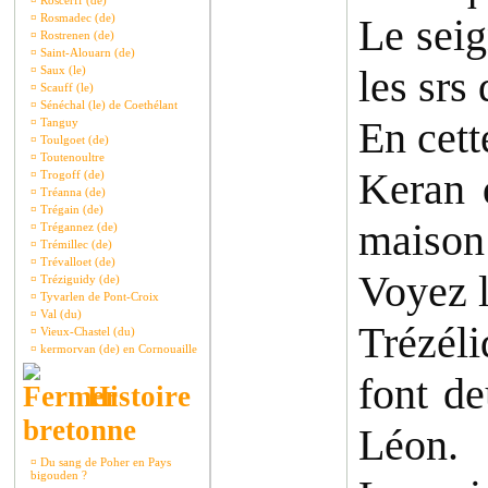
¤
Roscerff (de)
¤
Rosmadec (de)
Le seig
¤
Rostrenen (de)
¤
Saint-Alouarn (de)
les srs
¤
Saux (le)
¤
Scauff (le)
¤
Sénéchal (le) de Coethélant
En cett
¤
Tanguy
¤
Toulgoet (de)
¤
Toutenoultre
Keran q
¤
Trogoff (de)
¤
Tréanna (de)
¤
Trégain (de)
maison 
¤
Trégannez (de)
¤
Trémillec (de)
¤
Trévalloet (de)
Voyez l
¤
Tréziguidy (de)
¤
Tyvarlen de Pont-Croix
¤
Val (du)
Trézéli
¤
Vieux-Chastel (du)
¤
kermorvan (de) en Cornouaille
font de
Histoire
bretonne
Léon.
¤
Du sang de Poher en Pays
bigouden ?