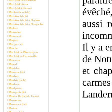
paraîtr
¤
Bois (du) de Lesnarvor
¤
Bois (du) divers
évêché,
¤
Bois (du) à Carnoet
¤
Boisberthelot (du)
¤
Boissière (de la)
aussi r
¤
Boissière (de la) à Pleyben
¤
Boissière (de la) à Plusquellec
¤
Bolloré
incommo
¤
Bonenfant
¤
Bonnescat
¤
Boquen
Il y a 
¤
Borgne (le)
¤
Boscher
¤
Bot (du) de Plouferiguin
de Notr
¤
Bot (du) en Cornouaille
¤
Botcazou
¤
Botcol
et chap
¤
Botdelen
¤
Botmeur (de)
¤
Boulaes
carmes
¤
Boulaie (de la)
¤
Boulevar
¤
Boulguern
Landern
¤
Bourgeois (le)
¤
Bouteville (de) du Faouet
¤
Brenanvec
¤
Brennalen (de)
¤
Breton