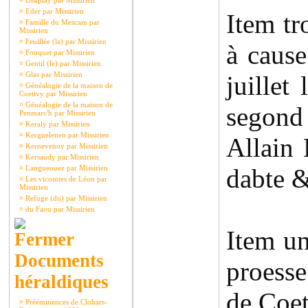
¤
Disquay par Missirien
¤
Eder par Missirien
Item tr
¤
Famille du Mescam par
Missirien
¤
Feuillée (la) par Missirien
à cause
¤
Fouquet par Missirien
¤
Gentil (le) par Missirien
¤
Glas par Missirien
juillet
¤
Généalogie de la maison de
Coetivy par Missirien
¤
Généalogie de la maison de
segond 
Penmarc'h par Missirien
¤
Keraly par Missirien
¤
Kerguelenen par Missirien
Allain 
¤
Kernevenoy par Missirien
¤
Kersaudy par Missirien
¤
Langueouez par Missirien
dabte &
¤
Les vicomtes de Léon par
Missirien
¤
Refuge (du) par Missirien
¤
du Faou par Missirien
Item un
Documents
proesse
héraldiques
de Coet
¤
Prééminences de Clohars-