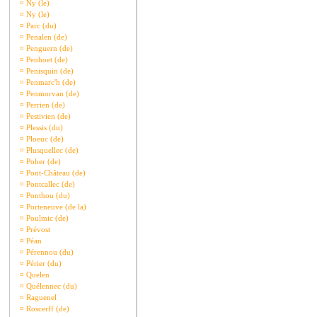
¤
Ny (le)
¤
Ny (le)
¤
Parc (du)
¤
Penalen (de)
¤
Penguern (de)
¤
Penhoet (de)
¤
Penisquin (de)
¤
Penmarc'h (de)
¤
Penmorvan (de)
¤
Perrien (de)
¤
Pestivien (de)
¤
Plessis (du)
¤
Ploeuc (de)
¤
Plusquellec (de)
¤
Poher (de)
¤
Pont-Château (de)
¤
Pontcallec (de)
¤
Ponthou (du)
¤
Porteneuve (de la)
¤
Poulmic (de)
¤
Prévost
¤
Péan
¤
Pérennou (du)
¤
Périer (du)
¤
Quelen
¤
Quélennec (du)
¤
Raguenel
¤
Roscerff (de)