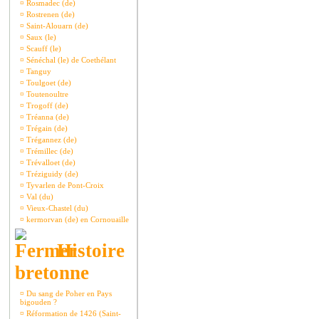
¤
Rosmadec (de)
¤
Rostrenen (de)
¤
Saint-Alouarn (de)
¤
Saux (le)
¤
Scauff (le)
¤
Sénéchal (le) de Coethélant
¤
Tanguy
¤
Toulgoet (de)
¤
Toutenoultre
¤
Trogoff (de)
¤
Tréanna (de)
¤
Trégain (de)
¤
Trégannez (de)
¤
Trémillec (de)
¤
Trévalloet (de)
¤
Tréziguidy (de)
¤
Tyvarlen de Pont-Croix
¤
Val (du)
¤
Vieux-Chastel (du)
¤
kermorvan (de) en Cornouaille
Histoire
bretonne
¤
Du sang de Poher en Pays
bigouden ?
¤
Réformation de 1426 (Saint-