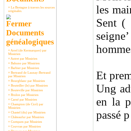
les mai
¤
La Bretagne à travers les sources
originales.
Sent ( 
Documents
seigne’
généalogiques
hommes 
¤
Arrel (de Kermarquer) par
Missirien
¤
Autret par Missirien
¤
Bahuno par Missirien
¤
Barbier par Missirien
Et prem
¤
Bertrand de Launay-Bertrand
par Missirien
¤
Bourgblanc par Missirien
Ung ad
¤
Bouteiller (le) par Missirien
¤
Bouteville par Missirien
¤
Brulon par Missirien
en la 
¤
Carné par Missirien
¤
Champion (de Cicé) par
Missirien
passé p
¤
Chastel (du) par Missirien
¤
Châteaufur par Missirien
¤
Coetquen par Missirien
¤
Couvran par Missirien