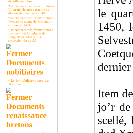
de 1467 en Léon
¤
documents médiévaux bretons -
le quar
Un projet de monographie du
diocèse de Léon vers 1640
¤
documents médiévaux bretons -
Voyage du comte de Richemont
1450, 
en France, 1424.
¤
documents médiévaux bretons -
Éléments généalogiques de
Selves
l'enquête de 1341 sur la
succession du duché
Coetque
Documents
dernier
nobiliaires
¤
Le 1er nobiliaire breton par
Missirien
Item de
jo’r d
Documents
renaissance
scellé,
bretons