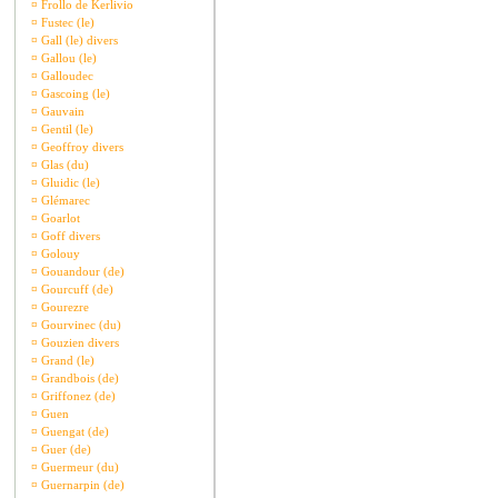
¤
Frollo de Kerlivio
¤
Fustec (le)
¤
Gall (le) divers
¤
Gallou (le)
¤
Galloudec
¤
Gascoing (le)
¤
Gauvain
¤
Gentil (le)
¤
Geoffroy divers
¤
Glas (du)
¤
Gluidic (le)
¤
Glémarec
¤
Goarlot
¤
Goff divers
¤
Golouy
¤
Gouandour (de)
¤
Gourcuff (de)
¤
Gourezre
¤
Gourvinec (du)
¤
Gouzien divers
¤
Grand (le)
¤
Grandbois (de)
¤
Griffonez (de)
¤
Guen
¤
Guengat (de)
¤
Guer (de)
¤
Guermeur (du)
¤
Guernarpin (de)