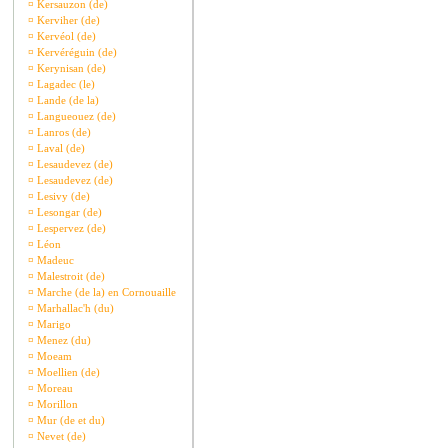
¤
Kersauzon (de)
¤
Kerviher (de)
¤
Kervéol (de)
¤
Kervéréguin (de)
¤
Kerynisan (de)
¤
Lagadec (le)
¤
Lande (de la)
¤
Langueouez (de)
¤
Lanros (de)
¤
Laval (de)
¤
Lesaudevez (de)
¤
Lesaudevez (de)
¤
Lesivy (de)
¤
Lesongar (de)
¤
Lespervez (de)
¤
Léon
¤
Madeuc
¤
Malestroit (de)
¤
Marche (de la) en Cornouaille
¤
Marhallac'h (du)
¤
Marigo
¤
Menez (du)
¤
Moeam
¤
Moellien (de)
¤
Moreau
¤
Morillon
¤
Mur (de et du)
¤
Nevet (de)