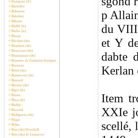
sgond r
¤
Avaugour (d')
¤
Bachelier
p Allai
¤
Bahuezre
¤
Bahulost
¤
Bahuno
du VIII
¤
Baillif (le)
¤
Barbu (le)
¤
Barray
et Y de
¤
Bavalan (de)
¤
Beaubois (de)
¤
Beaucours (de)
dabte 
¤
Beaumanoir (de)
¤
Beaumer de Guéméné-Guégant
¤
Becmeur
Kerlan 
¤
Beisit (du)
¤
Bennerven (de)
¤
Bernard
¤
Berrien (de)
¤
Bigot (le)
Item t
¤
Bizien
¤
Bloas (le)
¤
Blohio
XXIe jo
¤
Bocozel
¤
Bodigneau (de)
¤
Bogar
scellé,
¤
Bohic
¤
Bois (du) Dourduff
¤
Bois (du) de Lesnarvor