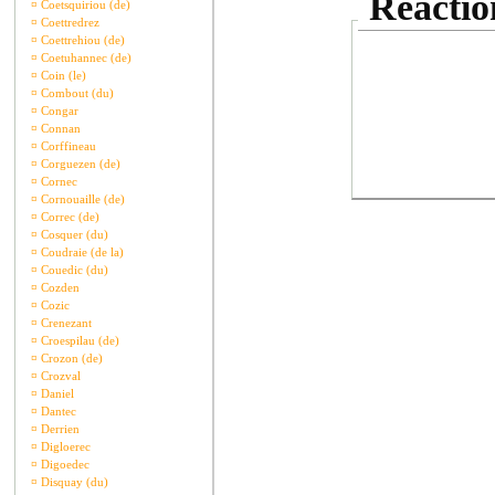
Réaction
¤
Coetsquiriou (de)
¤
Coettredrez
¤
Coettrehiou (de)
¤
Coetuhannec (de)
¤
Coin (le)
¤
Combout (du)
¤
Congar
¤
Connan
¤
Corffineau
¤
Corguezen (de)
¤
Cornec
¤
Cornouaille (de)
¤
Correc (de)
¤
Cosquer (du)
¤
Coudraie (de la)
¤
Couedic (du)
¤
Cozden
¤
Cozic
¤
Crenezant
¤
Croespilau (de)
¤
Crozon (de)
¤
Crozval
¤
Daniel
¤
Dantec
¤
Derrien
¤
Digloerec
¤
Digoedec
¤
Disquay (du)