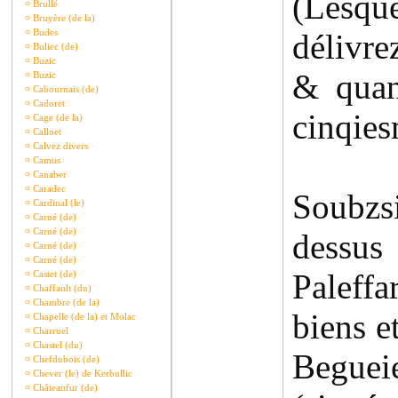
(Lesqu
¤
Brullé
¤
Bruyère (de la)
¤
Budes
délivre
¤
Buliec (de)
¤
Buzic
& quan
¤
Buzic
¤
Cabournais (de)
¤
Cadoret
cinqies
¤
Cage (de la)
¤
Calloet
¤
Calvez divers
¤
Camus
¤
Canaber
¤
Caradec
Soubzsi
¤
Cardinal (le)
¤
Carné (de)
¤
Carné (de)
dessus
¤
Carné (de)
¤
Carné (de)
Paleffa
¤
Castet (de)
¤
Chaffault (du)
¤
Chambre (de la)
biens e
¤
Chapelle (de la) et Molac
¤
Charruel
¤
Chastel (du)
Beguei
¤
Chefdubois (de)
¤
Chever (le) de Kerbullic
¤
Châteaufur (de)