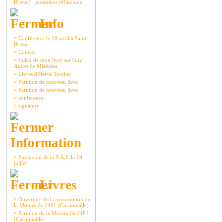
Brieuc) : premières réflexions
Info
¤
Conférence le 10 avril à Saint-
Brieuc
¤
Contact
¤
Index de mon livre sur Guy
Autret de Missirien
¤
Livres d'Hervé Torchet
¤
Parution de nouveau livre
¤
Parution de nouveau livre
¤
conférence
¤
signature
Information
¤
Excursion de la S.A.F. le 19
juillet
Livres
¤
Ouverture de la souscription de
la Montre de 1481 (Cornouaille)
¤
Parution de la Montre de 1481
(Cornouaille)