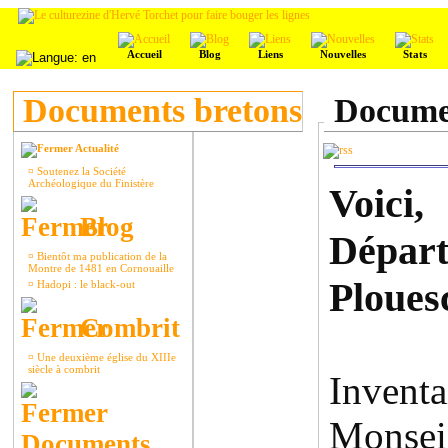
Accueil
Blog
Liens
Nouvelles
Stats
Documents bretons
Documen
Actualité
¤
Soutenez la Société
Archéologique du Finistère
Voici,
Blog
Départ
¤
Bientôt ma publication de la
Montre de 1481 en Cornouaille
Ploues
¤
Hadopi : le black-out
Combrit
¤
Une deuxième église du XIIIe
siècle à combrit
Invent
Monseig
Documents