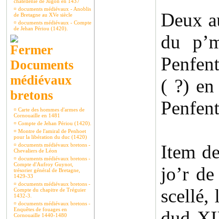
châtellenie de Jugon en 1437
¤
documents médiévaux - Anoblis
Deux au
de Bretagne au XVe siècle
¤
documents médiévaux - Compte
de Jehan Périou (1420).
du p’m
Penfent
Documents
médiévaux
( ?) e
bretons
Penfent
¤
Carte des hommes d'armes de
Cornouaille en 1481
¤
Compte de Jehan Périou (1420).
¤
Montre de l'amiral de Penhoet
pour la libération du duc (1420)
Item de
¤
documents médiévaux bretons -
Chevaliers de Léon
¤
documents médiévaux bretons -
Compte d'Aufroy Guynot,
jo’r d
trésorier général de Bretagne,
1429-33
¤
documents médiévaux bretons -
scellé,
Compte du chapitre de Tréguier
1432-3.
¤
documents médiévaux bretons -
Enquêtes de fouages en
dud XI
Cornouaille 1440-1480