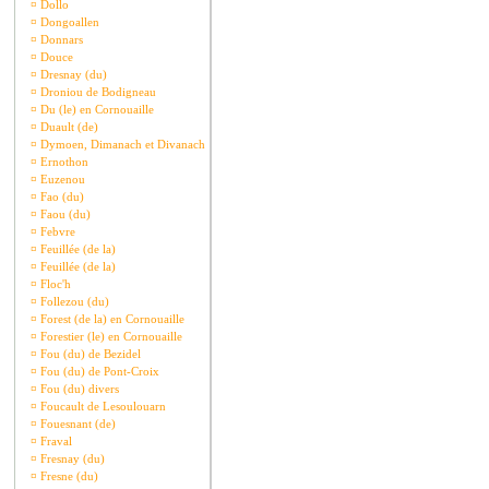
¤
Dollo
¤
Dongoallen
¤
Donnars
¤
Douce
¤
Dresnay (du)
¤
Droniou de Bodigneau
¤
Du (le) en Cornouaille
¤
Duault (de)
¤
Dymoen, Dimanach et Divanach
¤
Ernothon
¤
Euzenou
¤
Fao (du)
¤
Faou (du)
¤
Febvre
¤
Feuillée (de la)
¤
Feuillée (de la)
¤
Floc'h
¤
Follezou (du)
¤
Forest (de la) en Cornouaille
¤
Forestier (le) en Cornouaille
¤
Fou (du) de Bezidel
¤
Fou (du) de Pont-Croix
¤
Fou (du) divers
¤
Foucault de Lesoulouarn
¤
Fouesnant (de)
¤
Fraval
¤
Fresnay (du)
¤
Fresne (du)