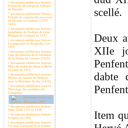
¤
documents médiévaux bretons -
Extrait du nécrologe de l'abbaye
scellé.
de Daoulas
¤
documents médiévaux bretons -
Extraits de comptes des receveurs
de Morlaix et Lanmeur (1370-
1431).
¤
documents médiévaux bretons -
Installation de l'évêque de Léon
Deux a
Philippe de Coetquis en 1422.
¤
documents médiévaux bretons -
La seigneurie de Kergorlay vers
XIIe j
1470
¤
documents médiévaux bretons -
Liste des témoins de la fondation
de St-Aubin du Cormier (1225)
Penfent
¤
documents médiévaux bretons -
Minu de rachat de Jehan le Barbu
en Léon en 1413
dabte 
¤
documents médiévaux bretons -
Montre de l'amiral de Penhoet
pour la libération du duc (1420)
Penfent
¤
documents médiévaux bretons -
Nécrologe des cordeliers de
Guingamp
documents médiévaux
bretons - Plouescat, 1450
¤
documents médiévaux bretons -
Saint-Thélo (22) en 1438
Item qu
¤
documents médiévaux bretons -
Scrignac en 1445
¤
documents médiévaux bretons -
Hervé A
Un essai d'armorial de la montre