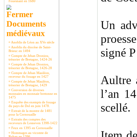
Fouesnant en 1680
Un adv
Documents
médiévaux
proesse
¤
Anoblis de Léon au XVe siècle
¤
Anoblis du diocèse de Saint-
signé P
Brieuc en 1494
¤
Compte de Jehan Droniou,
trésorier de Bretagne, 1424-26
¤
Compte de Jehan Droniou,
trésorier de Bretagne, 1426-28
¤
Compte de Jehan Mauléon,
Aultre
receveur du fouage en 1427
¤
Compte de Jehan Mauléon,
trésorier de Bretagne, 1429
l’an 1
¤
Conversion de diverses
monnaies en monnaie bretonne en
1475
¤
Enquête des exempts de fouage
scellé.
du pays de Dol en juin 1478.
¤
Extrait de la montre de 1481
pour la Cornouaille
¤
Extraits des comptes des
receveurs de Lesneven 1398-1422
¤
Feux en 1395 en Cornouaille
Item de
¤
Hommages au vicomte de
Rohan en 1396