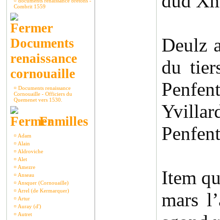
dud Xme
¤
documents renaissance bretons -
Combrit 1559
Deulz a
Documents
renaissance
du tier
cornouaille
Penfen
¤
Documents renaissance
Cornouaille - Officiers du
Quemenet vers 1530.
Yvilla
Familles
Penfent
¤
Adam
¤
Alain
¤
Aldroviche
¤
Alet
¤
Amezre
Item qu
¤
Anseau
¤
Ansquer (Cornouaille)
¤
Arrel (de Kermarquer)
mars l’
¤
Artur
¤
Auray (d')
¤
Autret