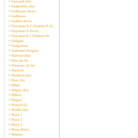
¤
Guicastel (de)
¤
Guilguiffin (du)
¤
Guillaume divers
¤
Guillemot
¤
Guillou divers
¤
Guyomarc'h 2 (Guimarc'h 2)
¤
Guyomarc'h divers
¤
Guyomarch 1 (Guimarc'h)
¤
Guégant
¤
Guéguenou
¤
Guéméné-Guégant
¤
Haffond (du)
¤
Haie (de la)
¤
Harmoye (de la)
¤
Harscoet
¤
Hautbois (du)
¤
Heuc (le)
¤
Hilary
¤
Hilguy (du)
¤
Hillion
¤
Hirgarz
¤
Honoré (l')
¤
Houlle (du)
¤
Huon 1
¤
Huon 2
¤
Huon 3
¤
Huon divers
¤
Hémery