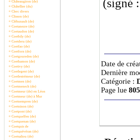
(signé 
¤
Châteaugiron (de)
¤
Châtellier (du)
¤
Clerc divers
¤
Clisson (de)
¤
Cléhunault (de)
¤
Coetanezre (de)
¤
Coetaudon (de)
¤
Coetbily (de)
¤
Coetderu (de)
¤
Coetfao (de)
¤
Coetforn (de)
¤
Coetgoureden (de)
¤
Coethamon (de)
Date de créa
¤
Coetivy (de)
Dernière mod
¤
Coetlegent (de)
¤
Coetlestrémeur (de)
Catégorie :
¤
Coetmen (de)
¤
Coetmenech (de)
Page lue
805
¤
Coetmeur (de) en Léon
¤
Coetmeur (de) à Mur
¤
Coetnempren (de)
¤
Coetninon (de)
¤
Coetpont (de)
¤
Coetquelfen (de)
¤
Coetquenan (de)
¤
Coetquis de
¤
Coetquévéran (de)
¤
Coetsaliou (de)