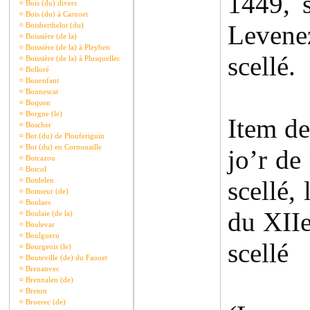
1449, s
¤
Bois (du) divers
¤
Bois (du) à Carnoet
Levene
¤
Boisberthelot (du)
¤
Boissière (de la)
¤
Boissière (de la) à Pleyben
scellé.
¤
Boissière (de la) à Plusquellec
¤
Bolloré
¤
Bonenfant
¤
Bonnescat
¤
Boquen
¤
Borgne (le)
Item de
¤
Boscher
¤
Bot (du) de Plouferiguin
¤
Bot (du) en Cornouaille
jo’r de
¤
Botcazou
¤
Botcol
¤
Botdelen
scellé,
¤
Botmeur (de)
¤
Boulaes
du XIIe
¤
Boulaie (de la)
¤
Boulevar
¤
Boulguern
scellé
¤
Bourgeois (le)
¤
Bouteville (de) du Faouet
¤
Brenanvec
¤
Brennalen (de)
¤
Breton
¤
Broerec (de)