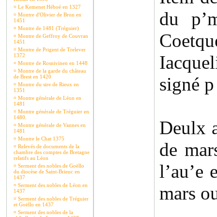
¤
Le Kemenet Héboé en 1327
du p’m
¤
Montre d'Olivier de Bron en
1451
¤
Montre de 1481 (Tréguier)
Coetque
¤
Montre de Geffroy de Couvran
1451
¤
Montre de Prigent de Trelever
Iacque
1372
¤
Montre de Rosnivinen en 1448
¤
Montre de la garde du château
de Brest en 1420
signé p
¤
Montre du sire de Rieux en
1351
¤
Montre générale de Léon en
1481
¤
Montre générale de Tréguier en
1480.
Deulx a
¤
Montre générale de Vannes en
1481
¤
Montre le Chat 1375
de mars
¤
Relevés de documents de la
chambre des comptes de Bretagne
relatifs au Léon
l’au’e 
¤
Serment des nobles de Goëllo
du diocèse de Saint-Brieuc en
1437
¤
Serment des nobles de Léon en
mars ou
1437
¤
Serment des nobles de Tréguier
et Goëllo en 1437
¤
Serment des nobles de la