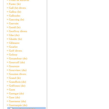
¤
Frollo de Kerlivio
¤
Fustec (le)
¤
Gall (le) divers
¤
Gallou (le)
¤
Galloudec
¤
Gascoing (le)
¤
Gauvain
¤
Gentil (le)
¤
Geoffroy divers
¤
Glas (du)
¤
Gluidic (le)
¤
Glémarec
¤
Goarlot
¤
Goff divers
¤
Golouy
¤
Gouandour (de)
¤
Gourcuff (de)
¤
Gourezre
¤
Gourvinec (du)
¤
Gouzien divers
¤
Grand (le)
¤
Grandbois (de)
¤
Griffonez (de)
¤
Guen
¤
Guengat (de)
¤
Guer (de)
¤
Guermeur (du)
¤
Guernarpin (de)