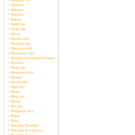
¤
Avaugour (d')
¤
Bachelier
¤
Bahuezre
¤
Bahulost
¤
Bahuno
¤
Baillif (le)
¤
Barbu (le)
¤
Barray
¤
Bavalan (de)
¤
Beaubois (de)
¤
Beaucours (de)
¤
Beaumanoir (de)
¤
Beaumer de Guéméné-Guégant
¤
Becmeur
¤
Beisit (du)
¤
Bennerven (de)
¤
Bernard
¤
Berrien (de)
¤
Bigot (le)
¤
Bizien
¤
Bloas (le)
¤
Blohio
¤
Bocozel
¤
Bodigneau (de)
¤
Bogar
¤
Bohic
¤
Bois (du) Dourduff
¤
Bois (du) de Lesnarvor