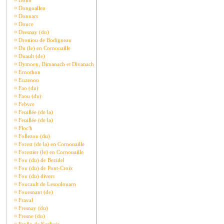
¤
Dollo
¤
Dongoallen
¤
Donnars
¤
Douce
¤
Dresnay (du)
¤
Droniou de Bodigneau
¤
Du (le) en Cornouaille
¤
Duault (de)
¤
Dymoen, Dimanach et Divanach
¤
Ernothon
¤
Euzenou
¤
Fao (du)
¤
Faou (du)
¤
Febvre
¤
Feuillée (de la)
¤
Feuillée (de la)
¤
Floc'h
¤
Follezou (du)
¤
Forest (de la) en Cornouaille
¤
Forestier (le) en Cornouaille
¤
Fou (du) de Bezidel
¤
Fou (du) de Pont-Croix
¤
Fou (du) divers
¤
Foucault de Lesoulouarn
¤
Fouesnant (de)
¤
Fraval
¤
Fresnay (du)
¤
Fresne (du)