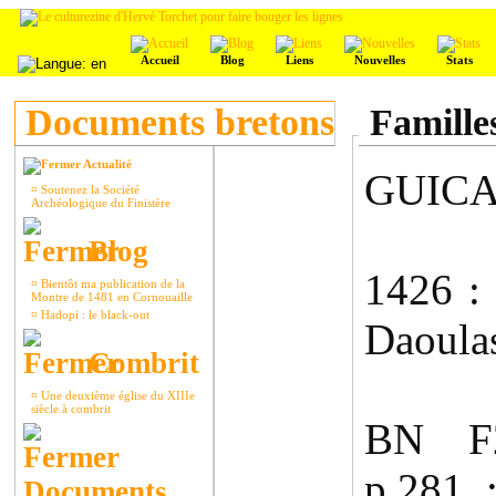
Accueil
Blog
Liens
Nouvelles
Stats
Documents bretons
Familles
Actualité
GUIC
¤
Soutenez la Société
Archéologique du Finistère
Blog
1426 : 
¤
Bientôt ma publication de la
Montre de 1481 en Cornouaille
¤
Hadopi : le black-out
Daoula
Combrit
¤
Une deuxième église du XIIIe
siècle à combrit
BN F2
p.281
Documents