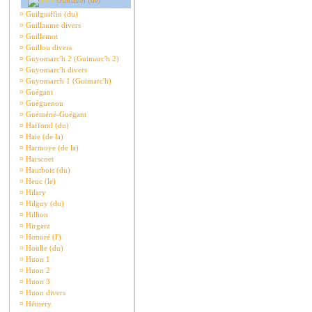
Guicastel (de)
¤
Guilguiffin (du)
¤
Guillaume divers
¤
Guillemot
¤
Guillou divers
¤
Guyomarc'h 2 (Guimarc'h 2)
¤
Guyomarc'h divers
¤
Guyomarch 1 (Guimarc'h)
¤
Guégant
¤
Guéguenou
¤
Guéméné-Guégant
¤
Haffond (du)
¤
Haie (de la)
¤
Harmoye (de la)
¤
Harscoet
¤
Hautbois (du)
¤
Heuc (le)
¤
Hilary
¤
Hilguy (du)
¤
Hillion
¤
Hirgarz
¤
Honoré (l')
¤
Houlle (du)
¤
Huon 1
¤
Huon 2
¤
Huon 3
¤
Huon divers
¤
Hémery