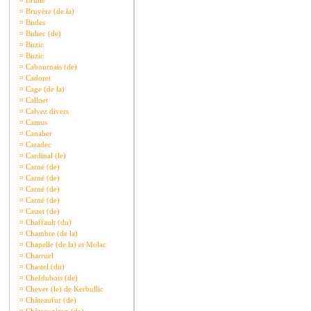
¤
Brullé
¤
Bruyère (de la)
¤
Budes
¤
Buliec (de)
¤
Buzic
¤
Buzic
¤
Cabournais (de)
¤
Cadoret
¤
Cage (de la)
¤
Calloet
¤
Calvez divers
¤
Camus
¤
Canaber
¤
Caradec
¤
Cardinal (le)
¤
Carné (de)
¤
Carné (de)
¤
Carné (de)
¤
Carné (de)
¤
Castet (de)
¤
Chaffault (du)
¤
Chambre (de la)
¤
Chapelle (de la) et Molac
¤
Charruel
¤
Chastel (du)
¤
Chefdubois (de)
¤
Chever (le) de Kerbullic
¤
Châteaufur (de)