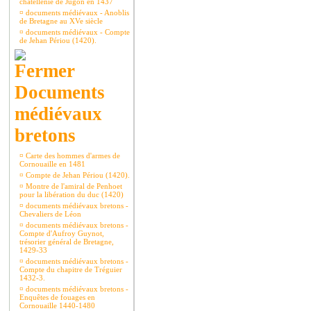
châtellenie de Jugon en 1437
¤
documents médiévaux - Anoblis
de Bretagne au XVe siècle
¤
documents médiévaux - Compte
de Jehan Périou (1420).
Documents
médiévaux
bretons
¤
Carte des hommes d'armes de
Cornouaille en 1481
¤
Compte de Jehan Périou (1420).
¤
Montre de l'amiral de Penhoet
pour la libération du duc (1420)
¤
documents médiévaux bretons -
Chevaliers de Léon
¤
documents médiévaux bretons -
Compte d'Aufroy Guynot,
trésorier général de Bretagne,
1429-33
¤
documents médiévaux bretons -
Compte du chapitre de Tréguier
1432-3.
¤
documents médiévaux bretons -
Enquêtes de fouages en
Cornouaille 1440-1480