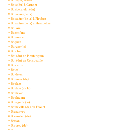
¤
Bois (du) divers
¤
Bois (du) à Carnoet
¤
Boisberthelot (du)
¤
Boissière (de la)
¤
Boissière (de la) à Pleyben
¤
Boissière (de la) à Plusquellec
¤
Bolloré
¤
Bonenfant
¤
Bonnescat
¤
Boquen
¤
Borgne (le)
¤
Boscher
¤
Bot (du) de Plouferiguin
¤
Bot (du) en Cornouaille
¤
Botcazou
¤
Botcol
¤
Botdelen
¤
Botmeur (de)
¤
Boulaes
¤
Boulaie (de la)
¤
Boulevar
¤
Boulguern
¤
Bourgeois (le)
¤
Bouteville (de) du Faouet
¤
Brenanvec
¤
Brennalen (de)
¤
Breton
¤
Broerec (de)