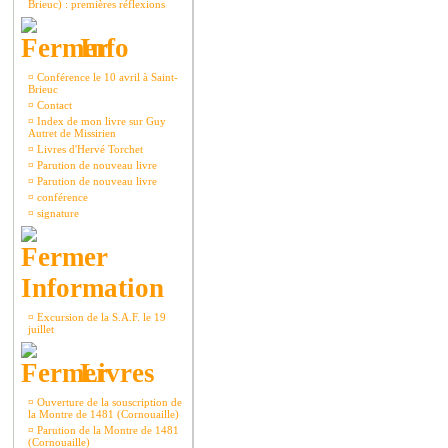
Brieuc) : premières réflexions
Info
¤
Conférence le 10 avril à Saint-
Brieuc
¤
Contact
¤
Index de mon livre sur Guy
Autret de Missirien
¤
Livres d'Hervé Torchet
¤
Parution de nouveau livre
¤
Parution de nouveau livre
¤
conférence
¤
signature
Information
¤
Excursion de la S.A.F. le 19
juillet
Livres
¤
Ouverture de la souscription de
la Montre de 1481 (Cornouaille)
¤
Parution de la Montre de 1481
(Cornouaille)