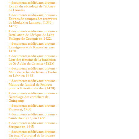
¤
documents médiévaux bretons -
Extrait du nécrologe de l'abbaye
de Daoulas
¤
documents médiévaux bretons -
Extraits de comptes des receveurs
de Morlaix et Lanmeur (1370-
1431).
¤
documents médiévaux bretons -
Installation de l'évêque de Léon
Philippe de Coetquis en 1422.
¤
documents médiévaux bretons -
La seigneurie de Kergorlay vers
1470
¤
documents médiévaux bretons -
Liste des témoins de la fondation
de St-Aubin du Cormier (1225)
¤
documents médiévaux bretons -
Minu de rachat de Jehan le Barbu
en Léon en 1413
¤
documents médiévaux bretons -
Montre de l'amiral de Penhoet
pour la libération du duc (1420)
¤
documents médiévaux bretons -
Nécrologe des cordeliers de
Guingamp
¤
documents médiévaux bretons -
Plouescat, 1450
¤
documents médiévaux bretons -
Saint-Thélo (22) en 1438
¤
documents médiévaux bretons -
Scrignac en 1445
¤
documents médiévaux bretons -
Un essai d'armorial de la montre