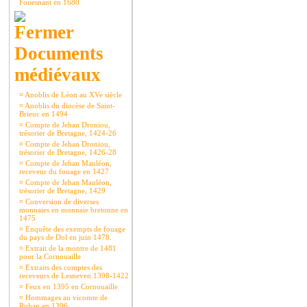
Fouesnant en 1680
Documents
médiévaux
¤
Anoblis de Léon au XVe siècle
¤
Anoblis du diocèse de Saint-
Brieuc en 1494
¤
Compte de Jehan Droniou,
trésorier de Bretagne, 1424-26
¤
Compte de Jehan Droniou,
trésorier de Bretagne, 1426-28
¤
Compte de Jehan Mauléon,
receveur du fouage en 1427
¤
Compte de Jehan Mauléon,
trésorier de Bretagne, 1429
¤
Conversion de diverses
monnaies en monnaie bretonne en
1475
¤
Enquête des exempts de fouage
du pays de Dol en juin 1478.
¤
Extrait de la montre de 1481
pour la Cornouaille
¤
Extraits des comptes des
receveurs de Lesneven 1398-1422
¤
Feux en 1395 en Cornouaille
¤
Hommages au vicomte de
Rohan en 1396