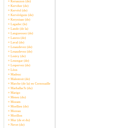
¤
Kersauzon (de)
¤
Kerviher (de)
¤
Kervéol (de)
¤
Kervéréguin (de)
¤
Kerynisan (de)
¤
Lagadec (le)
¤
Lande (de la)
¤
Langueouez (de)
¤
Lanros (de)
¤
Laval (de)
¤
Lesaudevez (de)
¤
Lesaudevez (de)
¤
Lesivy (de)
¤
Lesongar (de)
¤
Lespervez (de)
¤
Léon
¤
Madeuc
¤
Malestroit (de)
¤
Marche (de la) en Cornouaille
¤
Marhallac'h (du)
¤
Marigo
¤
Menez (du)
¤
Moeam
¤
Moellien (de)
¤
Moreau
¤
Morillon
¤
Mur (de et du)
¤
Nevet (de)