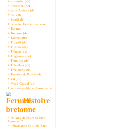
¤
Rosmadec (de)
¤
Rostrenen (de)
¤
Saint-Alouarn (de)
¤
Saux (le)
¤
Scauff (le)
¤
Sénéchal (le) de Coethélant
¤
Tanguy
¤
Toulgoet (de)
¤
Toutenoultre
¤
Trogoff (de)
¤
Tréanna (de)
¤
Trégain (de)
¤
Trégannez (de)
¤
Trémillec (de)
¤
Trévalloet (de)
¤
Tréziguidy (de)
¤
Tyvarlen de Pont-Croix
¤
Val (du)
¤
Vieux-Chastel (du)
¤
kermorvan (de) en Cornouaille
Histoire
bretonne
¤
Du sang de Poher en Pays
bigouden ?
¤
Réformation de 1426 (Saint-