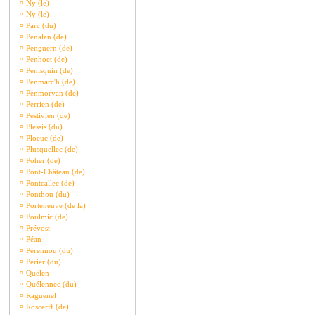
¤
Ny (le)
¤
Ny (le)
¤
Parc (du)
¤
Penalen (de)
¤
Penguern (de)
¤
Penhoet (de)
¤
Penisquin (de)
¤
Penmarc'h (de)
¤
Penmorvan (de)
¤
Perrien (de)
¤
Pestivien (de)
¤
Plessis (du)
¤
Ploeuc (de)
¤
Plusquellec (de)
¤
Poher (de)
¤
Pont-Château (de)
¤
Pontcallec (de)
¤
Ponthou (du)
¤
Porteneuve (de la)
¤
Poulmic (de)
¤
Prévost
¤
Péan
¤
Pérennou (du)
¤
Périer (du)
¤
Quelen
¤
Quélennec (du)
¤
Raguenel
¤
Roscerff (de)