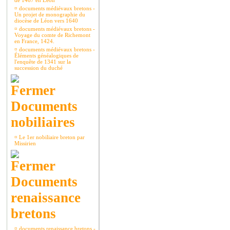
de 1467 en Léon
¤
documents médiévaux bretons -
Un projet de monographie du
diocèse de Léon vers 1640
¤
documents médiévaux bretons -
Voyage du comte de Richemont
en France, 1424.
¤
documents médiévaux bretons -
Éléments généalogiques de
l'enquête de 1341 sur la
succession du duché
Documents
nobiliaires
¤
Le 1er nobiliaire breton par
Missirien
Documents
renaissance
bretons
¤
documents renaissance bretons -