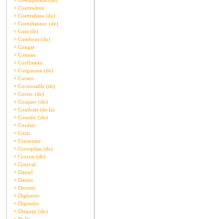
¤
Coetsquiriou (de)
¤
Coettredrez
¤
Coettrehiou (de)
¤
Coetuhannec (de)
¤
Coin (le)
¤
Combout (du)
¤
Congar
¤
Connan
¤
Corffineau
¤
Corguezen (de)
¤
Cornec
¤
Cornouaille (de)
¤
Correc (de)
¤
Cosquer (du)
¤
Coudraie (de la)
¤
Couedic (du)
¤
Cozden
¤
Cozic
¤
Crenezant
¤
Croespilau (de)
¤
Crozon (de)
¤
Crozval
¤
Daniel
¤
Dantec
¤
Derrien
¤
Digloerec
¤
Digoedec
¤
Disquay (du)