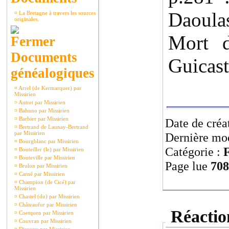
Daoulas
¤
La Bretagne à travers les sources
originales.
Mort d
Documents
Guicast
généalogiques
¤
Arrel (de Kermarquer) par
Missirien
¤
Autret par Missirien
¤
Bahuno par Missirien
¤
Barbier par Missirien
Date de créa
¤
Bertrand de Launay-Bertrand
par Missirien
Dernière mod
¤
Bourgblanc par Missirien
Catégorie :
F
¤
Bouteiller (le) par Missirien
¤
Bouteville par Missirien
Page lue
708
¤
Brulon par Missirien
¤
Carné par Missirien
¤
Champion (de Cicé) par
Missirien
¤
Chastel (du) par Missirien
¤
Châteaufur par Missirien
Réaction
¤
Coetquen par Missirien
¤
Couvran par Missirien