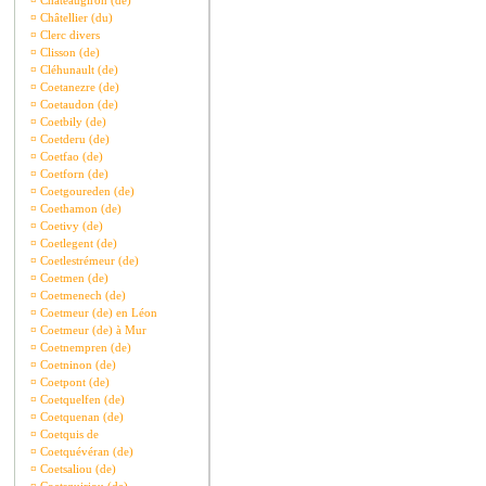
¤
Châteaugiron (de)
¤
Châtellier (du)
¤
Clerc divers
¤
Clisson (de)
¤
Cléhunault (de)
¤
Coetanezre (de)
¤
Coetaudon (de)
¤
Coetbily (de)
¤
Coetderu (de)
¤
Coetfao (de)
¤
Coetforn (de)
¤
Coetgoureden (de)
¤
Coethamon (de)
¤
Coetivy (de)
¤
Coetlegent (de)
¤
Coetlestrémeur (de)
¤
Coetmen (de)
¤
Coetmenech (de)
¤
Coetmeur (de) en Léon
¤
Coetmeur (de) à Mur
¤
Coetnempren (de)
¤
Coetninon (de)
¤
Coetpont (de)
¤
Coetquelfen (de)
¤
Coetquenan (de)
¤
Coetquis de
¤
Coetquévéran (de)
¤
Coetsaliou (de)