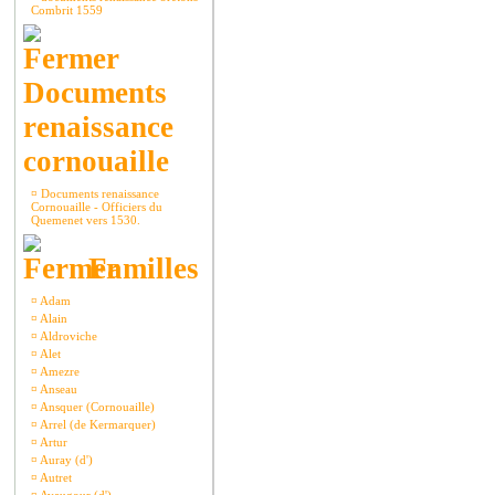
Combrit 1559
Documents
renaissance
cornouaille
¤
Documents renaissance
Cornouaille - Officiers du
Quemenet vers 1530.
Familles
¤
Adam
¤
Alain
¤
Aldroviche
¤
Alet
¤
Amezre
¤
Anseau
¤
Ansquer (Cornouaille)
¤
Arrel (de Kermarquer)
¤
Artur
¤
Auray (d')
¤
Autret