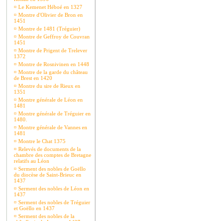
¤
Le Kemenet Héboé en 1327
¤
Montre d'Olivier de Bron en
1451
¤
Montre de 1481 (Tréguier)
¤
Montre de Geffroy de Couvran
1451
¤
Montre de Prigent de Trelever
1372
¤
Montre de Rosnivinen en 1448
¤
Montre de la garde du château
de Brest en 1420
¤
Montre du sire de Rieux en
1351
¤
Montre générale de Léon en
1481
¤
Montre générale de Tréguier en
1480.
¤
Montre générale de Vannes en
1481
¤
Montre le Chat 1375
¤
Relevés de documents de la
chambre des comptes de Bretagne
relatifs au Léon
¤
Serment des nobles de Goëllo
du diocèse de Saint-Brieuc en
1437
¤
Serment des nobles de Léon en
1437
¤
Serment des nobles de Tréguier
et Goëllo en 1437
¤
Serment des nobles de la