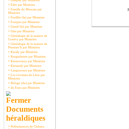
¤
Disquay par Missirien
¤
Eder par Missirien
¤
Famille du Mescam par
P
Missirien
¤
Feuillée (la) par Missirien
¤
Fouquet par Missirien
¤
Gentil (le) par Missirien
¤
Glas par Missirien
¤
Généalogie de la maison de
Coetivy par Missirien
¤
Généalogie de la maison de
Penmarc'h par Missirien
¤
Keraly par Missirien
¤
Kerguelenen par Missirien
¤
Kernevenoy par Missirien
¤
Kersaudy par Missirien
¤
Langueouez par Missirien
¤
Les vicomtes de Léon par
Missirien
¤
Refuge (du) par Missirien
¤
du Faou par Missirien
Documents
héraldiques
¤
Prééminences de Clohars-