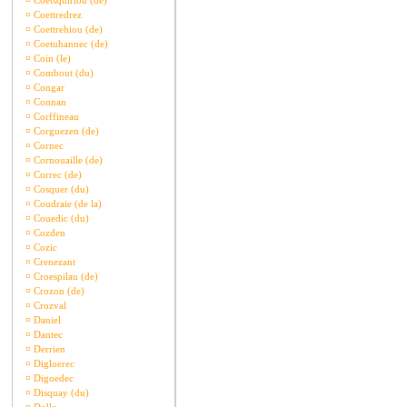
¤
Coetsquiriou (de)
¤
Coettredrez
¤
Coettrehiou (de)
¤
Coetuhannec (de)
¤
Coin (le)
¤
Combout (du)
¤
Congar
¤
Connan
¤
Corffineau
¤
Corguezen (de)
¤
Cornec
¤
Cornouaille (de)
¤
Correc (de)
¤
Cosquer (du)
¤
Coudraie (de la)
¤
Couedic (du)
¤
Cozden
¤
Cozic
¤
Crenezant
¤
Croespilau (de)
¤
Crozon (de)
¤
Crozval
¤
Daniel
¤
Dantec
¤
Derrien
¤
Digloerec
¤
Digoedec
¤
Disquay (du)