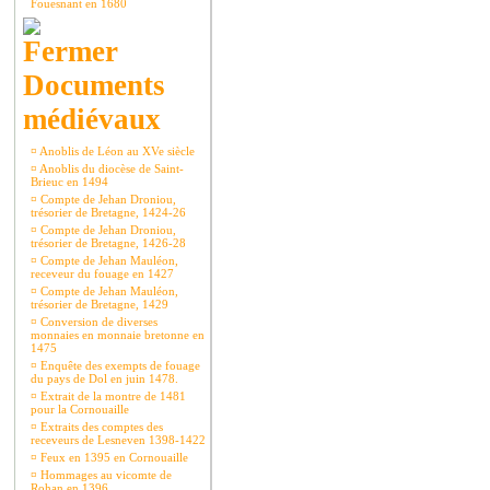
Fouesnant en 1680
Documents
médiévaux
¤
Anoblis de Léon au XVe siècle
¤
Anoblis du diocèse de Saint-
Brieuc en 1494
¤
Compte de Jehan Droniou,
trésorier de Bretagne, 1424-26
¤
Compte de Jehan Droniou,
trésorier de Bretagne, 1426-28
¤
Compte de Jehan Mauléon,
receveur du fouage en 1427
¤
Compte de Jehan Mauléon,
trésorier de Bretagne, 1429
¤
Conversion de diverses
monnaies en monnaie bretonne en
1475
¤
Enquête des exempts de fouage
du pays de Dol en juin 1478.
¤
Extrait de la montre de 1481
pour la Cornouaille
¤
Extraits des comptes des
receveurs de Lesneven 1398-1422
¤
Feux en 1395 en Cornouaille
¤
Hommages au vicomte de
Rohan en 1396