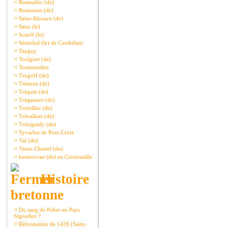
¤
Rosmadec (de)
¤
Rostrenen (de)
¤
Saint-Alouarn (de)
¤
Saux (le)
¤
Scauff (le)
¤
Sénéchal (le) de Coethélant
¤
Tanguy
¤
Toulgoet (de)
¤
Toutenoultre
¤
Trogoff (de)
¤
Tréanna (de)
¤
Trégain (de)
¤
Trégannez (de)
¤
Trémillec (de)
¤
Trévalloet (de)
¤
Tréziguidy (de)
¤
Tyvarlen de Pont-Croix
¤
Val (du)
¤
Vieux-Chastel (du)
¤
kermorvan (de) en Cornouaille
Histoire
bretonne
¤
Du sang de Poher en Pays
bigouden ?
¤
Réformation de 1426 (Saint-