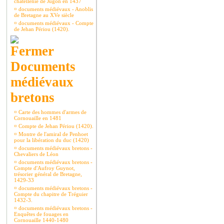
châtellenie de Jugon en 1437
¤
documents médiévaux - Anoblis
de Bretagne au XVe siècle
¤
documents médiévaux - Compte
de Jehan Périou (1420).
Documents
médiévaux
bretons
¤
Carte des hommes d'armes de
Cornouaille en 1481
¤
Compte de Jehan Périou (1420).
¤
Montre de l'amiral de Penhoet
pour la libération du duc (1420)
¤
documents médiévaux bretons -
Chevaliers de Léon
¤
documents médiévaux bretons -
Compte d'Aufroy Guynot,
trésorier général de Bretagne,
1429-33
¤
documents médiévaux bretons -
Compte du chapitre de Tréguier
1432-3.
¤
documents médiévaux bretons -
Enquêtes de fouages en
Cornouaille 1440-1480