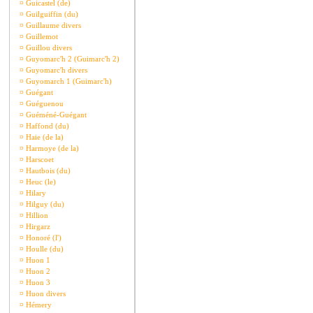
¤
Guicastel (de)
¤
Guilguiffin (du)
¤
Guillaume divers
¤
Guillemot
¤
Guillou divers
¤
Guyomarc'h 2 (Guimarc'h 2)
¤
Guyomarc'h divers
¤
Guyomarch 1 (Guimarc'h)
¤
Guégant
¤
Guéguenou
¤
Guéméné-Guégant
¤
Haffond (du)
¤
Haie (de la)
¤
Harmoye (de la)
¤
Harscoet
¤
Hautbois (du)
¤
Heuc (le)
¤
Hilary
¤
Hilguy (du)
¤
Hillion
¤
Hirgarz
¤
Honoré (l')
¤
Houlle (du)
¤
Huon 1
¤
Huon 2
¤
Huon 3
¤
Huon divers
¤
Hémery