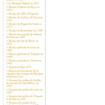
¤
Le Kemenet Héboé en 1327
¤
Montre d'Olivier de Bron en
1451
¤
Montre de 1481 (Tréguier)
¤
Montre de Geffroy de Couvran
1451
¤
Montre de Prigent de Trelever
1372
¤
Montre de Rosnivinen en 1448
¤
Montre de la garde du château
de Brest en 1420
¤
Montre du sire de Rieux en
1351
¤
Montre générale de Léon en
1481
¤
Montre générale de Tréguier en
1480.
¤
Montre générale de Vannes en
1481
¤
Montre le Chat 1375
¤
Relevés de documents de la
chambre des comptes de Bretagne
relatifs au Léon
¤
Serment des nobles de Goëllo
du diocèse de Saint-Brieuc en
1437
¤
Serment des nobles de Léon en
1437
¤
Serment des nobles de Tréguier
et Goëllo en 1437
¤
Serment des nobles de la