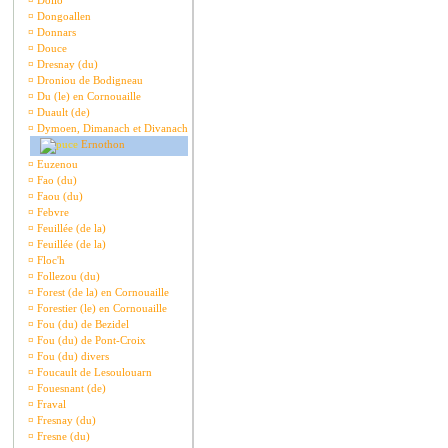
¤
Dollo
¤
Dongoallen
¤
Donnars
¤
Douce
¤
Dresnay (du)
¤
Droniou de Bodigneau
¤
Du (le) en Cornouaille
¤
Duault (de)
¤
Dymoen, Dimanach et Divanach
Ernothon
¤
Euzenou
¤
Fao (du)
¤
Faou (du)
¤
Febvre
¤
Feuillée (de la)
¤
Feuillée (de la)
¤
Floc'h
¤
Follezou (du)
¤
Forest (de la) en Cornouaille
¤
Forestier (le) en Cornouaille
¤
Fou (du) de Bezidel
¤
Fou (du) de Pont-Croix
¤
Fou (du) divers
¤
Foucault de Lesoulouarn
¤
Fouesnant (de)
¤
Fraval
¤
Fresnay (du)
¤
Fresne (du)