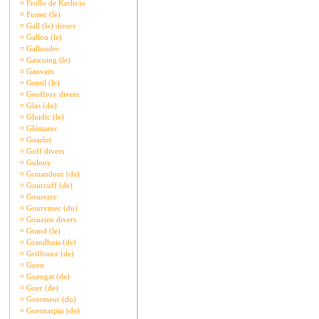
¤
Frollo de Kerlivio
¤
Fustec (le)
¤
Gall (le) divers
¤
Gallou (le)
¤
Galloudec
¤
Gascoing (le)
¤
Gauvain
¤
Gentil (le)
¤
Geoffroy divers
¤
Glas (du)
¤
Gluidic (le)
¤
Glémarec
¤
Goarlot
¤
Goff divers
¤
Golouy
¤
Gouandour (de)
¤
Gourcuff (de)
¤
Gourezre
¤
Gourvinec (du)
¤
Gouzien divers
¤
Grand (le)
¤
Grandbois (de)
¤
Griffonez (de)
¤
Guen
¤
Guengat (de)
¤
Guer (de)
¤
Guermeur (du)
¤
Guernarpin (de)