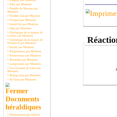
¤
Disquay par Missirien
¤
Eder par Missirien
¤
Famille du Mescam par
Missirien
¤
Feuillée (la) par Missirien
¤
Fouquet par Missirien
¤
Gentil (le) par Missirien
¤
Glas par Missirien
¤
Généalogie de la maison de
Coetivy par Missirien
Réaction
¤
Généalogie de la maison de
Penmarc'h par Missirien
¤
Keraly par Missirien
¤
Kerguelenen par Missirien
¤
Kernevenoy par Missirien
¤
Kersaudy par Missirien
¤
Langueouez par Missirien
¤
Les vicomtes de Léon par
P
Missirien
¤
Refuge (du) par Missirien
¤
du Faou par Missirien
Documents
héraldiques
¤
Prééminences de Clohars-