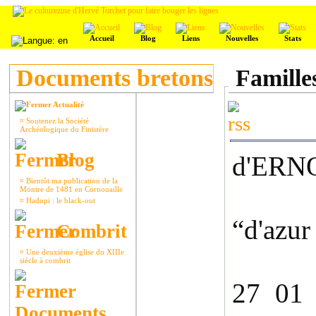
Accueil
Blog
Liens
Nouvelles
Stats
Documents bretons
Famille
Actualité
¤
Soutenez la Société
Archéologique du Finistère
Blog
d'ER
¤
Bientôt ma publication de la
Montre de 1481 en Cornouaille
¤
Hadopi : le black-out
“d'azur
Combrit
¤
Une deuxième église du XIIIe
siècle à combrit
27 01 
Documents