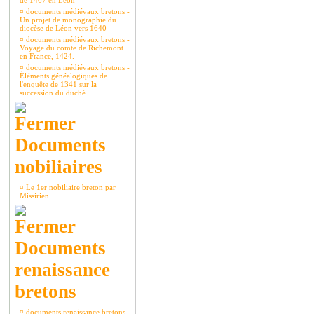
de 1467 en Léon
¤
documents médiévaux bretons -
Un projet de monographie du
diocèse de Léon vers 1640
¤
documents médiévaux bretons -
Voyage du comte de Richemont
en France, 1424.
¤
documents médiévaux bretons -
Éléments généalogiques de
l'enquête de 1341 sur la
succession du duché
Documents
nobiliaires
¤
Le 1er nobiliaire breton par
Missirien
Documents
renaissance
bretons
¤
documents renaissance bretons -