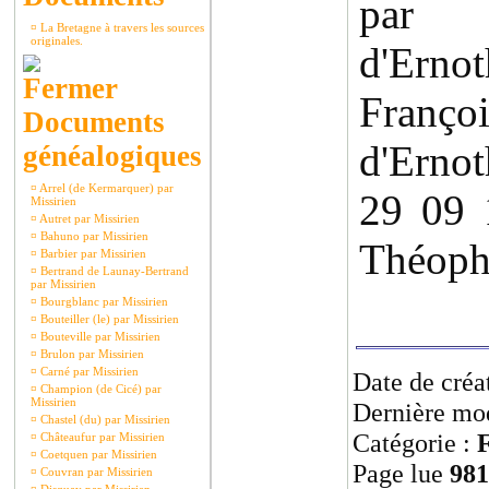
par F
¤
La Bretagne à travers les sources
originales.
d'Ernot
Fran
Documents
d'Erno
généalogiques
¤
Arrel (de Kermarquer) par
29 09 
Missirien
¤
Autret par Missirien
¤
Bahuno par Missirien
Théoph
¤
Barbier par Missirien
¤
Bertrand de Launay-Bertrand
par Missirien
¤
Bourgblanc par Missirien
¤
Bouteiller (le) par Missirien
¤
Bouteville par Missirien
¤
Brulon par Missirien
¤
Carné par Missirien
Date de créa
¤
Champion (de Cicé) par
Missirien
Dernière mod
¤
Chastel (du) par Missirien
Catégorie :
F
¤
Châteaufur par Missirien
¤
Coetquen par Missirien
Page lue
981
¤
Couvran par Missirien