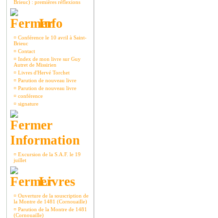
Brieuc) : premières réflexions
Info
¤
Conférence le 10 avril à Saint-
Brieuc
¤
Contact
¤
Index de mon livre sur Guy
Autret de Missirien
¤
Livres d'Hervé Torchet
¤
Parution de nouveau livre
¤
Parution de nouveau livre
¤
conférence
¤
signature
Information
¤
Excursion de la S.A.F. le 19
juillet
Livres
¤
Ouverture de la souscription de
la Montre de 1481 (Cornouaille)
¤
Parution de la Montre de 1481
(Cornouaille)