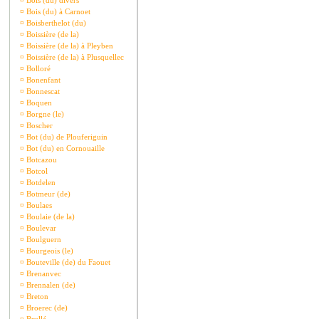
¤
Bois (du) divers
¤
Bois (du) à Carnoet
¤
Boisberthelot (du)
¤
Boissière (de la)
¤
Boissière (de la) à Pleyben
¤
Boissière (de la) à Plusquellec
¤
Bolloré
¤
Bonenfant
¤
Bonnescat
¤
Boquen
¤
Borgne (le)
¤
Boscher
¤
Bot (du) de Plouferiguin
¤
Bot (du) en Cornouaille
¤
Botcazou
¤
Botcol
¤
Botdelen
¤
Botmeur (de)
¤
Boulaes
¤
Boulaie (de la)
¤
Boulevar
¤
Boulguern
¤
Bourgeois (le)
¤
Bouteville (de) du Faouet
¤
Brenanvec
¤
Brennalen (de)
¤
Breton
¤
Broerec (de)