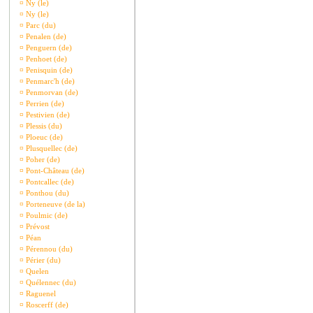
¤
Ny (le)
¤
Ny (le)
¤
Parc (du)
¤
Penalen (de)
¤
Penguern (de)
¤
Penhoet (de)
¤
Penisquin (de)
¤
Penmarc'h (de)
¤
Penmorvan (de)
¤
Perrien (de)
¤
Pestivien (de)
¤
Plessis (du)
¤
Ploeuc (de)
¤
Plusquellec (de)
¤
Poher (de)
¤
Pont-Château (de)
¤
Pontcallec (de)
¤
Ponthou (du)
¤
Porteneuve (de la)
¤
Poulmic (de)
¤
Prévost
¤
Péan
¤
Pérennou (du)
¤
Périer (du)
¤
Quelen
¤
Quélennec (du)
¤
Raguenel
¤
Roscerff (de)