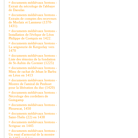
¤
documents médiévaux bretons -
Extrait du nécrologe de l'abbaye
de Daoulas
¤
documents médiévaux bretons -
Extraits de comptes des receveurs
de Morlaix et Lanmeur (1370-
1431).
¤
documents médiévaux bretons -
Installation de l'évêque de Léon
Philippe de Coetquis en 1422.
¤
documents médiévaux bretons -
La seigneurie de Kergorlay vers
1470
¤
documents médiévaux bretons -
Liste des témoins de la fondation
de St-Aubin du Cormier (1225)
¤
documents médiévaux bretons -
Minu de rachat de Jehan le Barbu
en Léon en 1413
¤
documents médiévaux bretons -
Montre de l'amiral de Penhoet
pour la libération du duc (1420)
¤
documents médiévaux bretons -
Nécrologe des cordeliers de
Guingamp
¤
documents médiévaux bretons -
Plouescat, 1450
¤
documents médiévaux bretons -
Saint-Thélo (22) en 1438
¤
documents médiévaux bretons -
Scrignac en 1445
¤
documents médiévaux bretons -
Un essai d'armorial de la montre