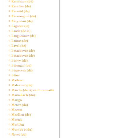
¤
Kersauzon (de)
¤
Kerviher (de)
¤
Kervéol (de)
¤
Kervéréguin (de)
¤
Kerynisan (de)
¤
Lagadec (le)
¤
Lande (de la)
¤
Langueouez (de)
¤
Lanros (de)
¤
Laval (de)
¤
Lesaudevez (de)
¤
Lesaudevez (de)
¤
Lesivy (de)
¤
Lesongar (de)
¤
Lespervez (de)
¤
Léon
¤
Madeuc
¤
Malestroit (de)
¤
Marche (de la) en Cornouaille
¤
Marhallac'h (du)
¤
Marigo
¤
Menez (du)
¤
Moeam
¤
Moellien (de)
¤
Moreau
¤
Morillon
¤
Mur (de et du)
¤
Nevet (de)