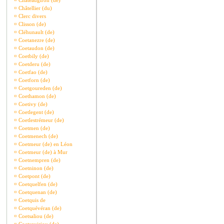
¤
Châteaugiron (de)
¤
Châtellier (du)
¤
Clerc divers
¤
Clisson (de)
¤
Cléhunault (de)
¤
Coetanezre (de)
¤
Coetaudon (de)
¤
Coetbily (de)
¤
Coetderu (de)
¤
Coetfao (de)
¤
Coetforn (de)
¤
Coetgoureden (de)
¤
Coethamon (de)
¤
Coetivy (de)
¤
Coetlegent (de)
¤
Coetlestrémeur (de)
¤
Coetmen (de)
¤
Coetmenech (de)
¤
Coetmeur (de) en Léon
¤
Coetmeur (de) à Mur
¤
Coetnempren (de)
¤
Coetninon (de)
¤
Coetpont (de)
¤
Coetquelfen (de)
¤
Coetquenan (de)
¤
Coetquis de
¤
Coetquévéran (de)
¤
Coetsaliou (de)