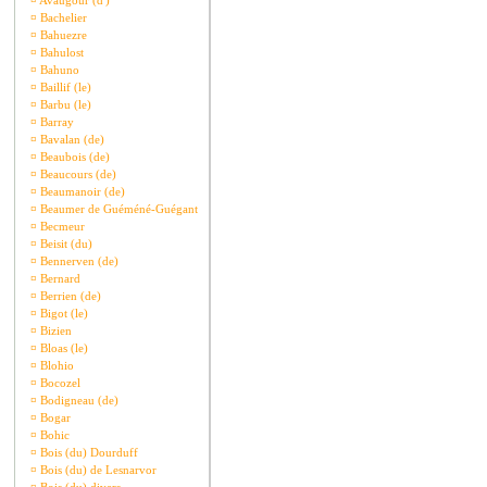
¤
Avaugour (d')
¤
Bachelier
¤
Bahuezre
¤
Bahulost
¤
Bahuno
¤
Baillif (le)
¤
Barbu (le)
¤
Barray
¤
Bavalan (de)
¤
Beaubois (de)
¤
Beaucours (de)
¤
Beaumanoir (de)
¤
Beaumer de Guéméné-Guégant
¤
Becmeur
¤
Beisit (du)
¤
Bennerven (de)
¤
Bernard
¤
Berrien (de)
¤
Bigot (le)
¤
Bizien
¤
Bloas (le)
¤
Blohio
¤
Bocozel
¤
Bodigneau (de)
¤
Bogar
¤
Bohic
¤
Bois (du) Dourduff
¤
Bois (du) de Lesnarvor