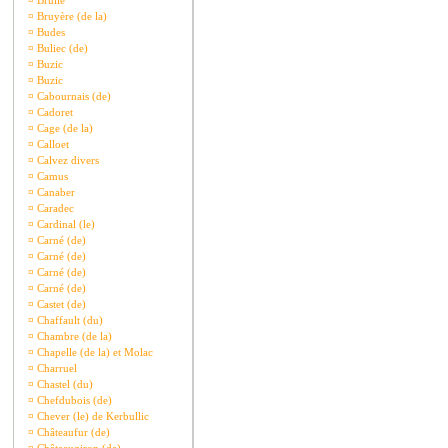
¤
Brullé
¤
Bruyère (de la)
¤
Budes
¤
Buliec (de)
¤
Buzic
¤
Buzic
¤
Cabournais (de)
¤
Cadoret
¤
Cage (de la)
¤
Calloet
¤
Calvez divers
¤
Camus
¤
Canaber
¤
Caradec
¤
Cardinal (le)
¤
Carné (de)
¤
Carné (de)
¤
Carné (de)
¤
Carné (de)
¤
Castet (de)
¤
Chaffault (du)
¤
Chambre (de la)
¤
Chapelle (de la) et Molac
¤
Charruel
¤
Chastel (du)
¤
Chefdubois (de)
¤
Chever (le) de Kerbullic
¤
Châteaufur (de)