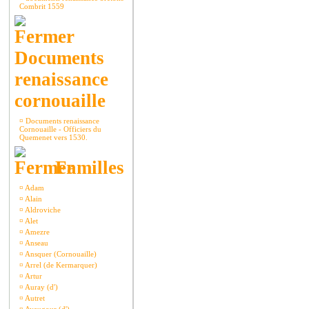
Combrit 1559
Documents
renaissance
cornouaille
¤
Documents renaissance
Cornouaille - Officiers du
Quemenet vers 1530.
Familles
¤
Adam
¤
Alain
¤
Aldroviche
¤
Alet
¤
Amezre
¤
Anseau
¤
Ansquer (Cornouaille)
¤
Arrel (de Kermarquer)
¤
Artur
¤
Auray (d')
¤
Autret