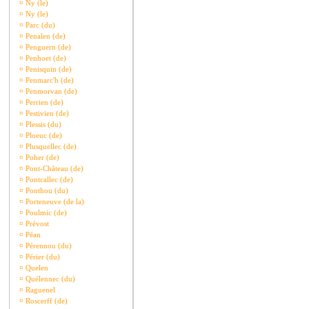
¤
Ny (le)
¤
Ny (le)
¤
Parc (du)
¤
Penalen (de)
¤
Penguern (de)
¤
Penhoet (de)
¤
Penisquin (de)
¤
Penmarc'h (de)
¤
Penmorvan (de)
¤
Perrien (de)
¤
Pestivien (de)
¤
Plessis (du)
¤
Ploeuc (de)
¤
Plusquellec (de)
¤
Poher (de)
¤
Pont-Château (de)
¤
Pontcallec (de)
¤
Ponthou (du)
¤
Porteneuve (de la)
¤
Poulmic (de)
¤
Prévost
¤
Péan
¤
Pérennou (du)
¤
Périer (du)
¤
Quelen
¤
Quélennec (du)
¤
Raguenel
¤
Roscerff (de)