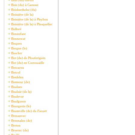
¤
Bois (du) divers
¤
Bois (du) à Carnoet
¤
Boisberthelot (du)
¤
Boissière (de la)
¤
Boissière (de la) à Pleyben
¤
Boissière (de la) à Plusquellec
¤
Bolloré
¤
Bonenfant
¤
Bonnescat
¤
Boquen
¤
Borgne (le)
¤
Boscher
¤
Bot (du) de Plouferiguin
¤
Bot (du) en Cornouaille
¤
Botcazou
¤
Botcol
¤
Botdelen
¤
Botmeur (de)
¤
Boulaes
¤
Boulaie (de la)
¤
Boulevar
¤
Boulguern
¤
Bourgeois (le)
¤
Bouteville (de) du Faouet
¤
Brenanvec
¤
Brennalen (de)
¤
Breton
¤
Broerec (de)