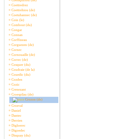
¤
Coetsquiriou (de)
¤
Coettredrez
¤
Coettrehiou (de)
¤
Coetuhannec (de)
¤
Coin (le)
¤
Combout (du)
¤
Congar
¤
Connan
¤
Corffineau
¤
Corguezen (de)
¤
Cornec
¤
Cornouaille (de)
¤
Correc (de)
¤
Cosquer (du)
¤
Coudraie (de la)
¤
Couedic (du)
¤
Cozden
¤
Cozic
¤
Crenezant
¤
Croespilau (de)
Crozon (de)
¤
Crozval
¤
Daniel
¤
Dantec
¤
Derrien
¤
Digloerec
¤
Digoedec
¤
Disquay (du)