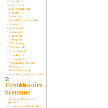
¤
Rosmadec (de)
¤
Rostrenen (de)
¤
Saint-Alouarn (de)
¤
Saux (le)
¤
Scauff (le)
¤
Sénéchal (le) de Coethélant
¤
Tanguy
¤
Toulgoet (de)
¤
Toutenoultre
¤
Trogoff (de)
¤
Tréanna (de)
¤
Trégain (de)
¤
Trégannez (de)
¤
Trémillec (de)
¤
Trévalloet (de)
¤
Tréziguidy (de)
¤
Tyvarlen de Pont-Croix
¤
Val (du)
¤
Vieux-Chastel (du)
¤
kermorvan (de) en Cornouaille
Histoire
bretonne
¤
Du sang de Poher en Pays
bigouden ?
¤
Réformation de 1426 (Saint-