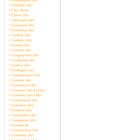
¤
Châteaugiron (de)
¤
Châtellier (du)
¤
Clerc divers
¤
Clisson (de)
¤
Cléhunault (de)
¤
Coetanezre (de)
¤
Coetaudon (de)
¤
Coetbily (de)
¤
Coetderu (de)
¤
Coetfao (de)
¤
Coetforn (de)
¤
Coetgoureden (de)
¤
Coethamon (de)
¤
Coetivy (de)
¤
Coetlegent (de)
¤
Coetlestrémeur (de)
¤
Coetmen (de)
¤
Coetmenech (de)
¤
Coetmeur (de) en Léon
¤
Coetmeur (de) à Mur
¤
Coetnempren (de)
¤
Coetninon (de)
¤
Coetpont (de)
¤
Coetquelfen (de)
¤
Coetquenan (de)
¤
Coetquis de
¤
Coetquévéran (de)
¤
Coetsaliou (de)