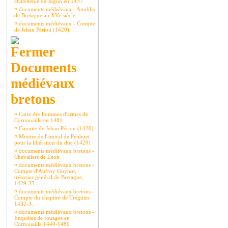
châtellenie de Jugon en 1437
¤
documents médiévaux - Anoblis
de Bretagne au XVe siècle
¤
documents médiévaux - Compte
de Jehan Périou (1420).
Documents
médiévaux
bretons
¤
Carte des hommes d'armes de
Cornouaille en 1481
¤
Compte de Jehan Périou (1420).
¤
Montre de l'amiral de Penhoet
pour la libération du duc (1420)
¤
documents médiévaux bretons -
Chevaliers de Léon
¤
documents médiévaux bretons -
Compte d'Aufroy Guynot,
trésorier général de Bretagne,
1429-33
¤
documents médiévaux bretons -
Compte du chapitre de Tréguier
1432-3.
¤
documents médiévaux bretons -
Enquêtes de fouages en
Cornouaille 1440-1480