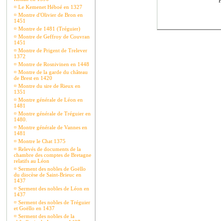
P
¤
Le Kemenet Héboé en 1327
¤
Montre d'Olivier de Bron en
1451
¤
Montre de 1481 (Tréguier)
¤
Montre de Geffroy de Couvran
1451
¤
Montre de Prigent de Trelever
1372
¤
Montre de Rosnivinen en 1448
¤
Montre de la garde du château
de Brest en 1420
¤
Montre du sire de Rieux en
1351
¤
Montre générale de Léon en
1481
¤
Montre générale de Tréguier en
1480.
¤
Montre générale de Vannes en
1481
¤
Montre le Chat 1375
¤
Relevés de documents de la
chambre des comptes de Bretagne
relatifs au Léon
¤
Serment des nobles de Goëllo
du diocèse de Saint-Brieuc en
1437
¤
Serment des nobles de Léon en
1437
¤
Serment des nobles de Tréguier
et Goëllo en 1437
¤
Serment des nobles de la