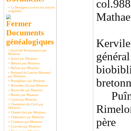
col.
¤
La Bretagne à travers les sources
originales.
Mathae
Documents
Kervi
généalogiques
¤
Arrel (de Kermarquer) par
gé
Missirien
¤
Autret par Missirien
¤
Bahuno par Missirien
biobibl
¤
Barbier par Missirien
¤
Bertrand de Launay-Bertrand
par Missirien
bretonn
¤
Bourgblanc par Missirien
¤
Bouteiller (le) par Missirien
¤
Bouteville par Missirien
Puînés
¤
Brulon par Missirien
¤
Carné par Missirien
¤
Champion (de Cicé) par
Rimel
Missirien
¤
Chastel (du) par Missirien
¤
Châteaufur par Missirien
père
¤
Coetquen par Missirien
¤
Couvran par Missirien