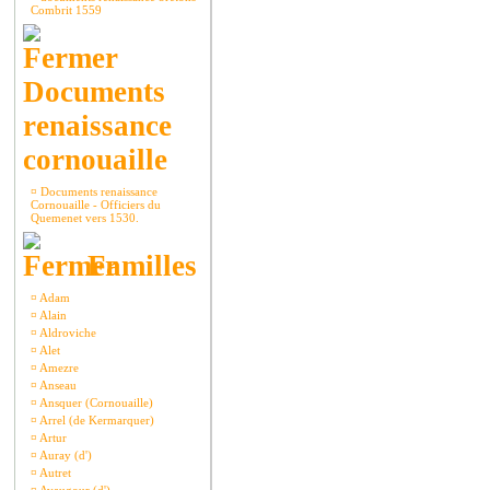
Combrit 1559
Documents
renaissance
cornouaille
¤
Documents renaissance
Cornouaille - Officiers du
Quemenet vers 1530.
Familles
¤
Adam
¤
Alain
¤
Aldroviche
¤
Alet
¤
Amezre
¤
Anseau
¤
Ansquer (Cornouaille)
¤
Arrel (de Kermarquer)
¤
Artur
¤
Auray (d')
¤
Autret