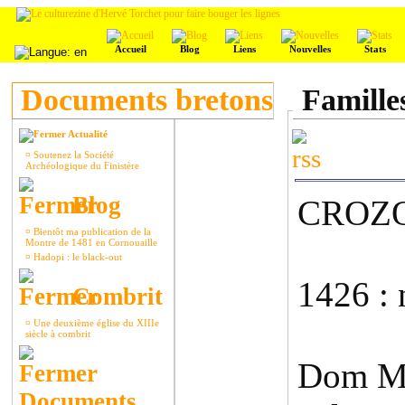
Accueil
Blog
Liens
Nouvelles
Stats
Documents bretons
Famille
Actualité
¤
Soutenez la Société
Archéologique du Finistère
Blog
CROZ
¤
Bientôt ma publication de la
Montre de 1481 en Cornouaille
¤
Hadopi : le black-out
1426 : 
Combrit
¤
Une deuxième église du XIIIe
siècle à combrit
Dom Mor
Documents