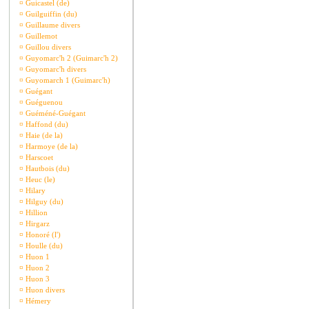
¤
Guicastel (de)
¤
Guilguiffin (du)
¤
Guillaume divers
¤
Guillemot
¤
Guillou divers
¤
Guyomarc'h 2 (Guimarc'h 2)
¤
Guyomarc'h divers
¤
Guyomarch 1 (Guimarc'h)
¤
Guégant
¤
Guéguenou
¤
Guéméné-Guégant
¤
Haffond (du)
¤
Haie (de la)
¤
Harmoye (de la)
¤
Harscoet
¤
Hautbois (du)
¤
Heuc (le)
¤
Hilary
¤
Hilguy (du)
¤
Hillion
¤
Hirgarz
¤
Honoré (l')
¤
Houlle (du)
¤
Huon 1
¤
Huon 2
¤
Huon 3
¤
Huon divers
¤
Hémery