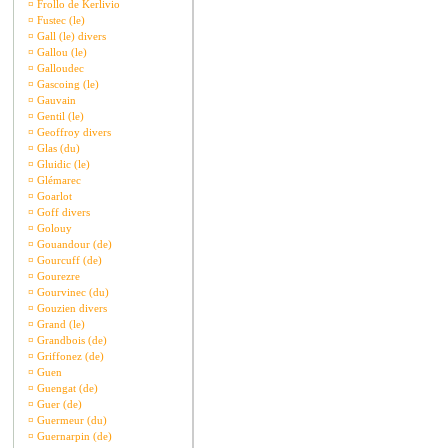
¤
Frollo de Kerlivio
¤
Fustec (le)
¤
Gall (le) divers
¤
Gallou (le)
¤
Galloudec
¤
Gascoing (le)
¤
Gauvain
¤
Gentil (le)
¤
Geoffroy divers
¤
Glas (du)
¤
Gluidic (le)
¤
Glémarec
¤
Goarlot
¤
Goff divers
¤
Golouy
¤
Gouandour (de)
¤
Gourcuff (de)
¤
Gourezre
¤
Gourvinec (du)
¤
Gouzien divers
¤
Grand (le)
¤
Grandbois (de)
¤
Griffonez (de)
¤
Guen
¤
Guengat (de)
¤
Guer (de)
¤
Guermeur (du)
¤
Guernarpin (de)