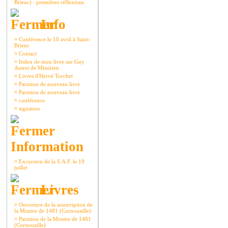
Brieuc) : premières réflexions
Info
¤
Conférence le 10 avril à Saint-
Brieuc
¤
Contact
¤
Index de mon livre sur Guy
Autret de Missirien
¤
Livres d'Hervé Torchet
¤
Parution de nouveau livre
¤
Parution de nouveau livre
¤
conférence
¤
signature
Information
¤
Excursion de la S.A.F. le 19
juillet
Livres
¤
Ouverture de la souscription de
la Montre de 1481 (Cornouaille)
¤
Parution de la Montre de 1481
(Cornouaille)