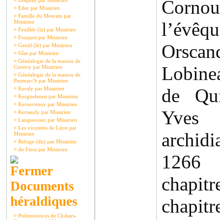
Cornou
¤
Disquay par Missirien
¤
Eder par Missirien
¤
Famille du Mescam par
Missirien
l’évêq
¤
Feuillée (la) par Missirien
¤
Fouquet par Missirien
Orscan
¤
Gentil (le) par Missirien
¤
Glas par Missirien
¤
Généalogie de la maison de
Lobinea
Coetivy par Missirien
¤
Généalogie de la maison de
Penmarc'h par Missirien
de Qui
¤
Keraly par Missirien
¤
Kerguelenen par Missirien
¤
Kernevenoy par Missirien
Yve
¤
Kersaudy par Missirien
¤
Langueouez par Missirien
¤
Les vicomtes de Léon par
archid
Missirien
¤
Refuge (du) par Missirien
¤
du Faou par Missirien
1266 
chapitr
Documents
héraldiques
chapit
¤
Prééminences de Clohars-