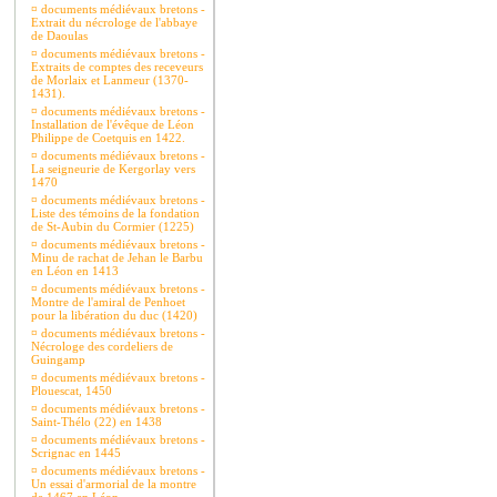
¤
documents médiévaux bretons -
Extrait du nécrologe de l'abbaye
de Daoulas
¤
documents médiévaux bretons -
Extraits de comptes des receveurs
de Morlaix et Lanmeur (1370-
1431).
¤
documents médiévaux bretons -
Installation de l'évêque de Léon
Philippe de Coetquis en 1422.
¤
documents médiévaux bretons -
La seigneurie de Kergorlay vers
1470
¤
documents médiévaux bretons -
Liste des témoins de la fondation
de St-Aubin du Cormier (1225)
¤
documents médiévaux bretons -
Minu de rachat de Jehan le Barbu
en Léon en 1413
¤
documents médiévaux bretons -
Montre de l'amiral de Penhoet
pour la libération du duc (1420)
¤
documents médiévaux bretons -
Nécrologe des cordeliers de
Guingamp
¤
documents médiévaux bretons -
Plouescat, 1450
¤
documents médiévaux bretons -
Saint-Thélo (22) en 1438
¤
documents médiévaux bretons -
Scrignac en 1445
¤
documents médiévaux bretons -
Un essai d'armorial de la montre