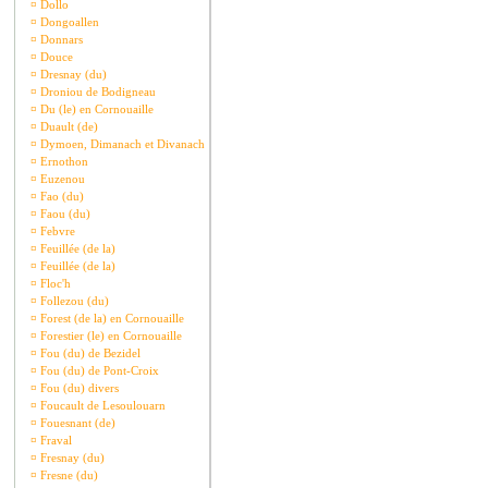
¤
Dollo
¤
Dongoallen
¤
Donnars
¤
Douce
¤
Dresnay (du)
¤
Droniou de Bodigneau
¤
Du (le) en Cornouaille
¤
Duault (de)
¤
Dymoen, Dimanach et Divanach
¤
Ernothon
¤
Euzenou
¤
Fao (du)
¤
Faou (du)
¤
Febvre
¤
Feuillée (de la)
¤
Feuillée (de la)
¤
Floc'h
¤
Follezou (du)
¤
Forest (de la) en Cornouaille
¤
Forestier (le) en Cornouaille
¤
Fou (du) de Bezidel
¤
Fou (du) de Pont-Croix
¤
Fou (du) divers
¤
Foucault de Lesoulouarn
¤
Fouesnant (de)
¤
Fraval
¤
Fresnay (du)
¤
Fresne (du)