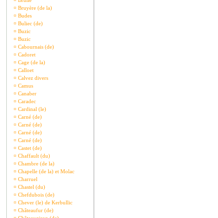
¤
Brullé
¤
Bruyère (de la)
¤
Budes
¤
Buliec (de)
¤
Buzic
¤
Buzic
¤
Cabournais (de)
¤
Cadoret
¤
Cage (de la)
¤
Calloet
¤
Calvez divers
¤
Camus
¤
Canaber
¤
Caradec
¤
Cardinal (le)
¤
Carné (de)
¤
Carné (de)
¤
Carné (de)
¤
Carné (de)
¤
Castet (de)
¤
Chaffault (du)
¤
Chambre (de la)
¤
Chapelle (de la) et Molac
¤
Charruel
¤
Chastel (du)
¤
Chefdubois (de)
¤
Chever (le) de Kerbullic
¤
Châteaufur (de)