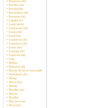
¤
Kersauzon (de)
¤
Kerviher (de)
¤
Kervéol (de)
¤
Kervéréguin (de)
¤
Kerynisan (de)
¤
Lagadec (le)
¤
Lande (de la)
¤
Langueouez (de)
¤
Lanros (de)
¤
Laval (de)
¤
Lesaudevez (de)
¤
Lesaudevez (de)
¤
Lesivy (de)
¤
Lesongar (de)
¤
Lespervez (de)
¤
Léon
¤
Madeuc
¤
Malestroit (de)
¤
Marche (de la) en Cornouaille
¤
Marhallac'h (du)
¤
Marigo
¤
Menez (du)
¤
Moeam
¤
Moellien (de)
¤
Moreau
¤
Morillon
¤
Mur (de et du)
¤
Nevet (de)