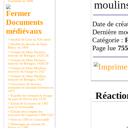
moulins
Fouesnant en 1680
Documents
Date de créa
médiévaux
Dernière mod
Catégorie :
F
¤
Anoblis de Léon au XVe siècle
¤
Anoblis du diocèse de Saint-
Page lue
755
Brieuc en 1494
¤
Compte de Jehan Droniou,
trésorier de Bretagne, 1424-26
¤
Compte de Jehan Droniou,
trésorier de Bretagne, 1426-28
¤
Compte de Jehan Mauléon,
receveur du fouage en 1427
¤
Compte de Jehan Mauléon,
trésorier de Bretagne, 1429
¤
Conversion de diverses
monnaies en monnaie bretonne en
1475
Réaction
¤
Enquête des exempts de fouage
du pays de Dol en juin 1478.
¤
Extrait de la montre de 1481
pour la Cornouaille
¤
Extraits des comptes des
receveurs de Lesneven 1398-1422
¤
Feux en 1395 en Cornouaille
¤
Hommages au vicomte de
Rohan en 1396