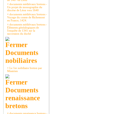
de 1467 en Léon
¤
documents médiévaux bretons -
Un projet de monographie du
diocèse de Léon vers 1640
¤
documents médiévaux bretons -
Voyage du comte de Richemont
en France, 1424.
¤
documents médiévaux bretons -
Éléments généalogiques de
l'enquête de 1341 sur la
succession du duché
Documents
nobiliaires
¤
Le 1er nobiliaire breton par
Missirien
Documents
renaissance
bretons
¤
documents renaissance bretons -