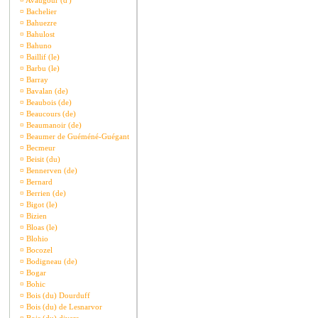
¤
Avaugour (d')
¤
Bachelier
¤
Bahuezre
¤
Bahulost
¤
Bahuno
¤
Baillif (le)
¤
Barbu (le)
¤
Barray
¤
Bavalan (de)
¤
Beaubois (de)
¤
Beaucours (de)
¤
Beaumanoir (de)
¤
Beaumer de Guéméné-Guégant
¤
Becmeur
¤
Beisit (du)
¤
Bennerven (de)
¤
Bernard
¤
Berrien (de)
¤
Bigot (le)
¤
Bizien
¤
Bloas (le)
¤
Blohio
¤
Bocozel
¤
Bodigneau (de)
¤
Bogar
¤
Bohic
¤
Bois (du) Dourduff
¤
Bois (du) de Lesnarvor