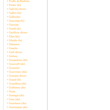
¤
Frollo de Kerlivio
¤
Fustec (le)
¤
Gall (le) divers
¤
Gallou (le)
¤
Galloudec
¤
Gascoing (le)
¤
Gauvain
¤
Gentil (le)
¤
Geoffroy divers
¤
Glas (du)
¤
Gluidic (le)
¤
Glémarec
¤
Goarlot
¤
Goff divers
¤
Golouy
¤
Gouandour (de)
¤
Gourcuff (de)
¤
Gourezre
¤
Gourvinec (du)
¤
Gouzien divers
¤
Grand (le)
¤
Grandbois (de)
¤
Griffonez (de)
¤
Guen
¤
Guengat (de)
¤
Guer (de)
¤
Guermeur (du)
¤
Guernarpin (de)