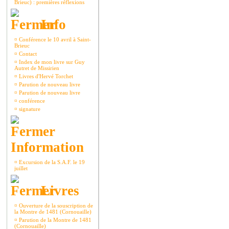
Brieuc) : premières réflexions
Info
¤
Conférence le 10 avril à Saint-
Brieuc
¤
Contact
¤
Index de mon livre sur Guy
Autret de Missirien
¤
Livres d'Hervé Torchet
¤
Parution de nouveau livre
¤
Parution de nouveau livre
¤
conférence
¤
signature
Information
¤
Excursion de la S.A.F. le 19
juillet
Livres
¤
Ouverture de la souscription de
la Montre de 1481 (Cornouaille)
¤
Parution de la Montre de 1481
(Cornouaille)