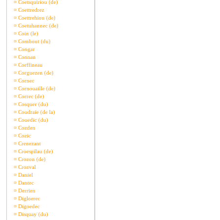
¤
Coetsquiriou (de)
¤
Coettredrez
¤
Coettrehiou (de)
¤
Coetuhannec (de)
¤
Coin (le)
¤
Combout (du)
¤
Congar
¤
Connan
¤
Corffineau
¤
Corguezen (de)
¤
Cornec
¤
Cornouaille (de)
¤
Correc (de)
¤
Cosquer (du)
¤
Coudraie (de la)
¤
Couedic (du)
¤
Cozden
¤
Cozic
¤
Crenezant
¤
Croespilau (de)
¤
Crozon (de)
¤
Crozval
¤
Daniel
¤
Dantec
¤
Derrien
¤
Digloerec
¤
Digoedec
¤
Disquay (du)