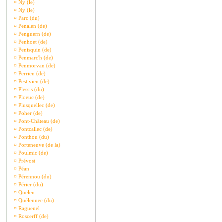
¤
Ny (le)
¤
Ny (le)
¤
Parc (du)
¤
Penalen (de)
¤
Penguern (de)
¤
Penhoet (de)
¤
Penisquin (de)
¤
Penmarc'h (de)
¤
Penmorvan (de)
¤
Perrien (de)
¤
Pestivien (de)
¤
Plessis (du)
¤
Ploeuc (de)
¤
Plusquellec (de)
¤
Poher (de)
¤
Pont-Château (de)
¤
Pontcallec (de)
¤
Ponthou (du)
¤
Porteneuve (de la)
¤
Poulmic (de)
¤
Prévost
¤
Péan
¤
Pérennou (du)
¤
Périer (du)
¤
Quelen
¤
Quélennec (du)
¤
Raguenel
¤
Roscerff (de)