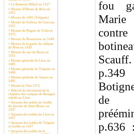
fou ga
¤
Le Kemenet Héboé en 1327
¤
Montre d'Olivier de Bron en
1451
Marie
¤
Montre de 1481 (Tréguier)
¤
Montre de Geffroy de Couvran
1451
contr
¤
Montre de Prigent de Trelever
1372
¤
Montre de Rosnivinen en 1448
botin
¤
Montre de la garde du château
de Brest en 1420
¤
Montre du sire de Rieux en
Scauff.
1351
¤
Montre générale de Léon en
1481
p.349 
¤
Montre générale de Tréguier en
1480.
¤
Montre générale de Vannes en
1481
Botign
¤
Montre le Chat 1375
¤
Relevés de documents de la
chambre des comptes de Bretagne
de 
relatifs au Léon
¤
Serment des nobles de Goëllo
du diocèse de Saint-Brieuc en
préémin
1437
¤
Serment des nobles de Léon en
1437
p.636
¤
Serment des nobles de Tréguier
et Goëllo en 1437
¤
Serment des nobles de la