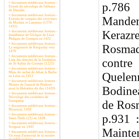
p.78
¤
documents médiévaux bretons -
Extrait du nécrologe de l'abbaye
de Daoulas
¤
documents médiévaux bretons -
Mande
Extraits de comptes des receveurs
de Morlaix et Lanmeur (1370-
1431).
Keraz
¤
documents médiévaux bretons -
Installation de l'évêque de Léon
Philippe de Coetquis en 1422.
¤
documents médiévaux bretons -
Rosma
La seigneurie de Kergorlay vers
1470
¤
documents médiévaux bretons -
cont
Liste des témoins de la fondation
de St-Aubin du Cormier (1225)
¤
documents médiévaux bretons -
Minu de rachat de Jehan le Barbu
Quelen
en Léon en 1413
¤
documents médiévaux bretons -
Montre de l'amiral de Penhoet
Bodine
pour la libération du duc (1420)
¤
documents médiévaux bretons -
Nécrologe des cordeliers de
de Ros
Guingamp
¤
documents médiévaux bretons -
Plouescat, 1450
p.931 
¤
documents médiévaux bretons -
Saint-Thélo (22) en 1438
¤
documents médiévaux bretons -
Scrignac en 1445
Mainte
¤
documents médiévaux bretons -
Un essai d'armorial de la montre