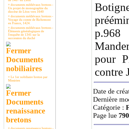
de 1467 en Léon
Bot
¤
documents médiévaux bretons -
Un projet de monographie du
diocèse de Léon vers 1640
préémin
¤
documents médiévaux bretons -
Voyage du comte de Richemont
en France, 1424.
¤
documents médiévaux bretons -
p.96
Éléments généalogiques de
l'enquête de 1341 sur la
succession du duché
Mande
pour P
Documents
nobiliaires
contre 
¤
Le 1er nobiliaire breton par
Missirien
Date de créa
Dernière mod
Documents
Catégorie :
F
renaissance
Page lue
790
bretons
¤
documents renaissance bretons -