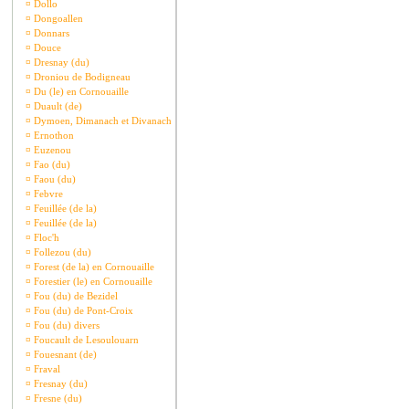
¤
Dollo
¤
Dongoallen
¤
Donnars
¤
Douce
¤
Dresnay (du)
¤
Droniou de Bodigneau
¤
Du (le) en Cornouaille
¤
Duault (de)
¤
Dymoen, Dimanach et Divanach
¤
Ernothon
¤
Euzenou
¤
Fao (du)
¤
Faou (du)
¤
Febvre
¤
Feuillée (de la)
¤
Feuillée (de la)
¤
Floc'h
¤
Follezou (du)
¤
Forest (de la) en Cornouaille
¤
Forestier (le) en Cornouaille
¤
Fou (du) de Bezidel
¤
Fou (du) de Pont-Croix
¤
Fou (du) divers
¤
Foucault de Lesoulouarn
¤
Fouesnant (de)
¤
Fraval
¤
Fresnay (du)
¤
Fresne (du)