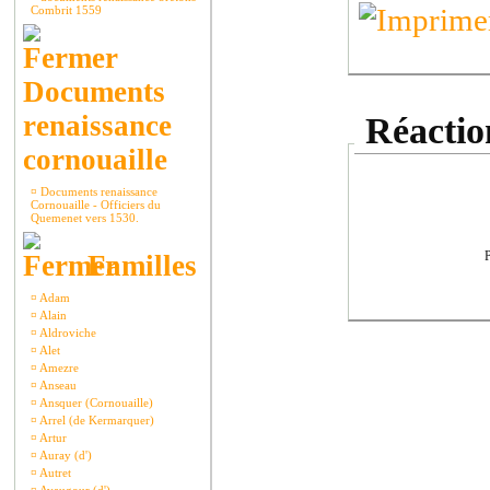
Combrit 1559
Documents
renaissance
Réaction
cornouaille
¤
Documents renaissance
Cornouaille - Officiers du
Quemenet vers 1530.
P
Familles
¤
Adam
¤
Alain
¤
Aldroviche
¤
Alet
¤
Amezre
¤
Anseau
¤
Ansquer (Cornouaille)
¤
Arrel (de Kermarquer)
¤
Artur
¤
Auray (d')
¤
Autret