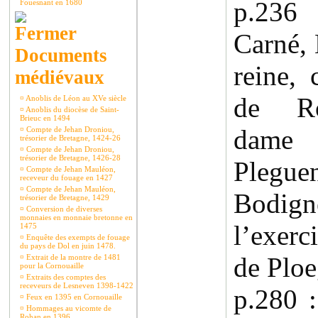
p.236 
Fouesnant en 1680
Carné, 
Documents
reine, 
médiévaux
de Ro
¤
Anoblis de Léon au XVe siècle
¤
Anoblis du diocèse de Saint-
Brieuc en 1494
dame 
¤
Compte de Jehan Droniou,
trésorier de Bretagne, 1424-26
¤
Compte de Jehan Droniou,
trésorier de Bretagne, 1426-28
Plegue
¤
Compte de Jehan Mauléon,
receveur du fouage en 1427
¤
Compte de Jehan Mauléon,
Bodi
trésorier de Bretagne, 1429
¤
Conversion de diverses
monnaies en monnaie bretonne en
l’exerc
1475
¤
Enquête des exempts de fouage
du pays de Dol en juin 1478.
de Ploe
¤
Extrait de la montre de 1481
pour la Cornouaille
¤
Extraits des comptes des
receveurs de Lesneven 1398-1422
p.280 
¤
Feux en 1395 en Cornouaille
¤
Hommages au vicomte de
Rohan en 1396