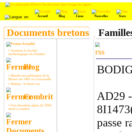
Accueil
Blog
Liens
Nouvelles
Stats
Documents bretons
Famille
Actualité
¤
Soutenez la Société
Archéologique du Finistère
Blog
BODI
¤
Bientôt ma publication de la
Montre de 1481 en Cornouaille
¤
Hadopi : le black-out
AD29 
Combrit
8I1473
¤
Une deuxième église du XIIIe
siècle à combrit
passe r
Documents