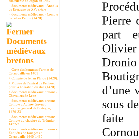
châtellenie de Jugon en 1437
Procéd
¤
documents médiévaux - Anoblis
de Bretagne au XVe siècle
¤
documents médiévaux - Compte
Pierre
de Jehan Périou (1420).
part e
Documents
Olivi
médiévaux
Dron
bretons
¤
Carte des hommes d'armes de
Boutig
Cornouaille en 1481
¤
Compte de Jehan Périou (1420).
¤
Montre de l'amiral de Penhoet
d’une v
pour la libération du duc (1420)
¤
documents médiévaux bretons -
Chevaliers de Léon
sous de
¤
documents médiévaux bretons -
Compte d'Aufroy Guynot,
trésorier général de Bretagne,
1429-33
faite
¤
documents médiévaux bretons -
Compte du chapitre de Tréguier
1432-3.
Cornoua
¤
documents médiévaux bretons -
Enquêtes de fouages en
Cornouaille 1440-1480