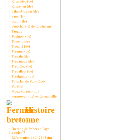
¤
Rosmadec (de)
¤
Rostrenen (de)
¤
Saint-Alouarn (de)
¤
Saux (le)
¤
Scauff (le)
¤
Sénéchal (le) de Coethélant
¤
Tanguy
¤
Toulgoet (de)
¤
Toutenoultre
¤
Trogoff (de)
¤
Tréanna (de)
¤
Trégain (de)
¤
Trégannez (de)
¤
Trémillec (de)
¤
Trévalloet (de)
¤
Tréziguidy (de)
¤
Tyvarlen de Pont-Croix
¤
Val (du)
¤
Vieux-Chastel (du)
¤
kermorvan (de) en Cornouaille
Histoire
bretonne
¤
Du sang de Poher en Pays
bigouden ?
¤
Réformation de 1426 (Saint-