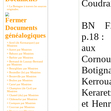
Coudra
¤
La Bretagne à travers les sources
originales.
BN F2
Documents
p.18 :
généalogiques
¤
Arrel (de Kermarquer) par
aux 
Missirien
¤
Autret par Missirien
¤
Bahuno par Missirien
Cornou
¤
Barbier par Missirien
¤
Bertrand de Launay-Bertrand
par Missirien
Boti
¤
Bourgblanc par Missirien
¤
Bouteiller (le) par Missirien
¤
Bouteville par Missirien
Kerro
¤
Brulon par Missirien
¤
Carné par Missirien
¤
Champion (de Cicé) par
Keraret
Missirien
¤
Chastel (du) par Missirien
¤
Châteaufur par Missirien
et Hen
¤
Coetquen par Missirien
¤
Couvran par Missirien