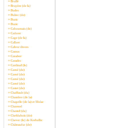
¤
Brullé
¤
Bruyère (de la)
¤
Budes
¤
Buliec (de)
¤
Buzic
¤
Buzic
¤
Cabournais (de)
¤
Cadoret
¤
Cage (de la)
¤
Calloet
¤
Calvez divers
¤
Camus
¤
Canaber
¤
Caradec
¤
Cardinal (le)
¤
Carné (de)
¤
Carné (de)
¤
Carné (de)
¤
Carné (de)
¤
Castet (de)
¤
Chaffault (du)
¤
Chambre (de la)
¤
Chapelle (de la) et Molac
¤
Charruel
¤
Chastel (du)
¤
Chefdubois (de)
¤
Chever (le) de Kerbullic
¤
Châteaufur (de)