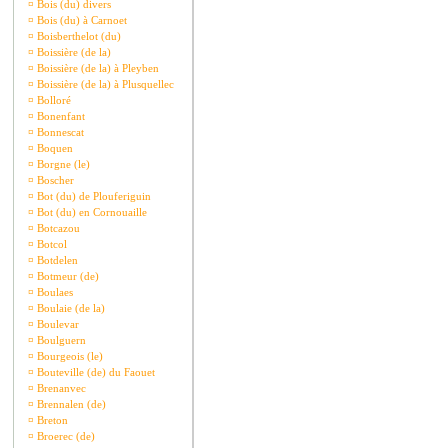
¤
Bois (du) divers
¤
Bois (du) à Carnoet
¤
Boisberthelot (du)
¤
Boissière (de la)
¤
Boissière (de la) à Pleyben
¤
Boissière (de la) à Plusquellec
¤
Bolloré
¤
Bonenfant
¤
Bonnescat
¤
Boquen
¤
Borgne (le)
¤
Boscher
¤
Bot (du) de Plouferiguin
¤
Bot (du) en Cornouaille
¤
Botcazou
¤
Botcol
¤
Botdelen
¤
Botmeur (de)
¤
Boulaes
¤
Boulaie (de la)
¤
Boulevar
¤
Boulguern
¤
Bourgeois (le)
¤
Bouteville (de) du Faouet
¤
Brenanvec
¤
Brennalen (de)
¤
Breton
¤
Broerec (de)