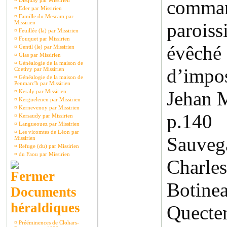
com
¤
Disquay par Missirien
¤
Eder par Missirien
¤
Famille du Mescam par
Missirien
parois
¤
Feuillée (la) par Missirien
¤
Fouquet par Missirien
évêch
¤
Gentil (le) par Missirien
¤
Glas par Missirien
¤
Généalogie de la maison de
d’imp
Coetivy par Missirien
¤
Généalogie de la maison de
Penmarc'h par Missirien
Jehan M
¤
Keraly par Missirien
¤
Kerguelenen par Missirien
¤
Kernevenoy par Missirien
p.1
¤
Kersaudy par Missirien
¤
Langueouez par Missirien
¤
Les vicomtes de Léon par
Sauveg
Missirien
¤
Refuge (du) par Missirien
¤
du Faou par Missirien
Charle
Boti
Documents
héraldiques
Quecte
¤
Prééminences de Clohars-