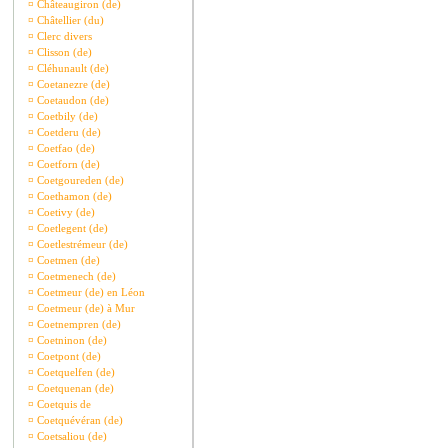
¤
Châteaugiron (de)
¤
Châtellier (du)
¤
Clerc divers
¤
Clisson (de)
¤
Cléhunault (de)
¤
Coetanezre (de)
¤
Coetaudon (de)
¤
Coetbily (de)
¤
Coetderu (de)
¤
Coetfao (de)
¤
Coetforn (de)
¤
Coetgoureden (de)
¤
Coethamon (de)
¤
Coetivy (de)
¤
Coetlegent (de)
¤
Coetlestrémeur (de)
¤
Coetmen (de)
¤
Coetmenech (de)
¤
Coetmeur (de) en Léon
¤
Coetmeur (de) à Mur
¤
Coetnempren (de)
¤
Coetninon (de)
¤
Coetpont (de)
¤
Coetquelfen (de)
¤
Coetquenan (de)
¤
Coetquis de
¤
Coetquévéran (de)
¤
Coetsaliou (de)