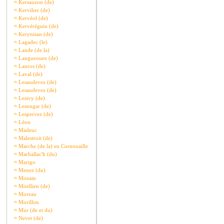
¤
Kersauzon (de)
¤
Kerviher (de)
¤
Kervéol (de)
¤
Kervéréguin (de)
¤
Kerynisan (de)
¤
Lagadec (le)
¤
Lande (de la)
¤
Langueouez (de)
¤
Lanros (de)
¤
Laval (de)
¤
Lesaudevez (de)
¤
Lesaudevez (de)
¤
Lesivy (de)
¤
Lesongar (de)
¤
Lespervez (de)
¤
Léon
¤
Madeuc
¤
Malestroit (de)
¤
Marche (de la) en Cornouaille
¤
Marhallac'h (du)
¤
Marigo
¤
Menez (du)
¤
Moeam
¤
Moellien (de)
¤
Moreau
¤
Morillon
¤
Mur (de et du)
¤
Nevet (de)