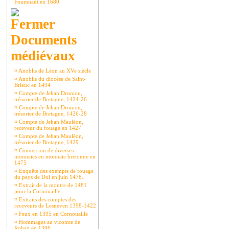
Fouesnant en 1680
Documents
médiévaux
¤
Anoblis de Léon au XVe siècle
¤
Anoblis du diocèse de Saint-
Brieuc en 1494
¤
Compte de Jehan Droniou,
trésorier de Bretagne, 1424-26
¤
Compte de Jehan Droniou,
trésorier de Bretagne, 1426-28
¤
Compte de Jehan Mauléon,
receveur du fouage en 1427
¤
Compte de Jehan Mauléon,
trésorier de Bretagne, 1429
¤
Conversion de diverses
monnaies en monnaie bretonne en
1475
¤
Enquête des exempts de fouage
du pays de Dol en juin 1478.
¤
Extrait de la montre de 1481
pour la Cornouaille
¤
Extraits des comptes des
receveurs de Lesneven 1398-1422
¤
Feux en 1395 en Cornouaille
¤
Hommages au vicomte de
Rohan en 1396