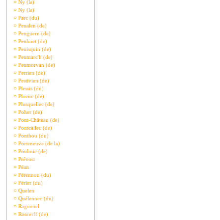
¤
Ny (le)
¤
Ny (le)
¤
Parc (du)
¤
Penalen (de)
¤
Penguern (de)
¤
Penhoet (de)
¤
Penisquin (de)
¤
Penmarc'h (de)
¤
Penmorvan (de)
¤
Perrien (de)
¤
Pestivien (de)
¤
Plessis (du)
¤
Ploeuc (de)
¤
Plusquellec (de)
¤
Poher (de)
¤
Pont-Château (de)
¤
Pontcallec (de)
¤
Ponthou (du)
¤
Porteneuve (de la)
¤
Poulmic (de)
¤
Prévost
¤
Péan
¤
Pérennou (du)
¤
Périer (du)
¤
Quelen
¤
Quélennec (du)
¤
Raguenel
¤
Roscerff (de)