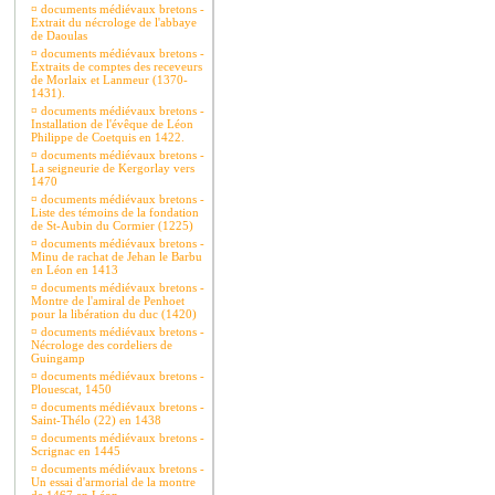
¤
documents médiévaux bretons -
Extrait du nécrologe de l'abbaye
de Daoulas
¤
documents médiévaux bretons -
Extraits de comptes des receveurs
de Morlaix et Lanmeur (1370-
1431).
¤
documents médiévaux bretons -
Installation de l'évêque de Léon
Philippe de Coetquis en 1422.
¤
documents médiévaux bretons -
La seigneurie de Kergorlay vers
1470
¤
documents médiévaux bretons -
Liste des témoins de la fondation
de St-Aubin du Cormier (1225)
¤
documents médiévaux bretons -
Minu de rachat de Jehan le Barbu
en Léon en 1413
¤
documents médiévaux bretons -
Montre de l'amiral de Penhoet
pour la libération du duc (1420)
¤
documents médiévaux bretons -
Nécrologe des cordeliers de
Guingamp
¤
documents médiévaux bretons -
Plouescat, 1450
¤
documents médiévaux bretons -
Saint-Thélo (22) en 1438
¤
documents médiévaux bretons -
Scrignac en 1445
¤
documents médiévaux bretons -
Un essai d'armorial de la montre