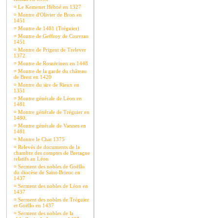
¤
Le Kemenet Héboé en 1327
¤
Montre d'Olivier de Bron en
1451
¤
Montre de 1481 (Tréguier)
¤
Montre de Geffroy de Couvran
1451
¤
Montre de Prigent de Trelever
1372
¤
Montre de Rosnivinen en 1448
¤
Montre de la garde du château
de Brest en 1420
¤
Montre du sire de Rieux en
1351
¤
Montre générale de Léon en
1481
¤
Montre générale de Tréguier en
1480.
¤
Montre générale de Vannes en
1481
¤
Montre le Chat 1375
¤
Relevés de documents de la
chambre des comptes de Bretagne
relatifs au Léon
¤
Serment des nobles de Goëllo
du diocèse de Saint-Brieuc en
1437
¤
Serment des nobles de Léon en
1437
¤
Serment des nobles de Tréguier
et Goëllo en 1437
¤
Serment des nobles de la