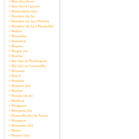
¤
Bois (du) divers
¤
Bois (du) à Carnoet
¤
Boisberthelot (du)
¤
Boissière (de la)
¤
Boissière (de la) à Pleyben
¤
Boissière (de la) à Plusquellec
¤
Bolloré
¤
Bonenfant
¤
Bonnescat
¤
Boquen
¤
Borgne (le)
¤
Boscher
¤
Bot (du) de Plouferiguin
¤
Bot (du) en Cornouaille
¤
Botcazou
¤
Botcol
¤
Botdelen
¤
Botmeur (de)
¤
Boulaes
¤
Boulaie (de la)
¤
Boulevar
¤
Boulguern
¤
Bourgeois (le)
¤
Bouteville (de) du Faouet
¤
Brenanvec
¤
Brennalen (de)
¤
Breton
¤
Broerec (de)