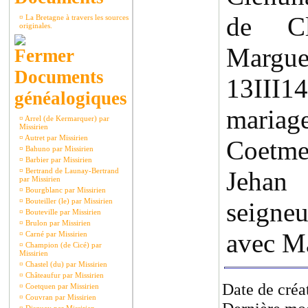
de Cl
¤
La Bretagne à travers les sources
originales.
Marguer
Documents
13III1
généalogiques
maria
¤
Arrel (de Kermarquer) par
Missirien
¤
Autret par Missirien
Coetme
¤
Bahuno par Missirien
¤
Barbier par Missirien
¤
Bertrand de Launay-Bertrand
Jeha
par Missirien
¤
Bourgblanc par Missirien
¤
Bouteiller (le) par Missirien
seign
¤
Bouteville par Missirien
¤
Brulon par Missirien
avec M
¤
Carné par Missirien
¤
Champion (de Cicé) par
Missirien
¤
Chastel (du) par Missirien
¤
Châteaufur par Missirien
Date de créa
¤
Coetquen par Missirien
¤
Couvran par Missirien