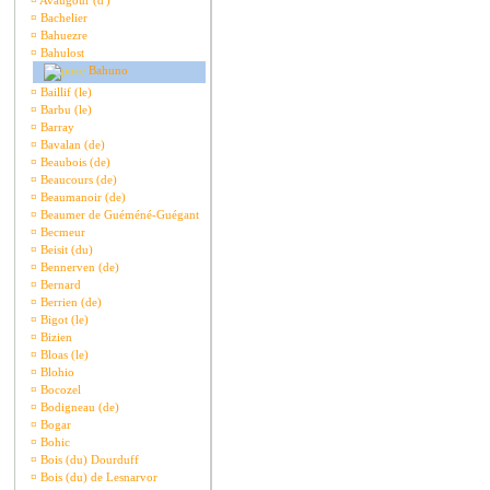
¤
Avaugour (d')
¤
Bachelier
¤
Bahuezre
¤
Bahulost
Bahuno
¤
Baillif (le)
¤
Barbu (le)
¤
Barray
¤
Bavalan (de)
¤
Beaubois (de)
¤
Beaucours (de)
¤
Beaumanoir (de)
¤
Beaumer de Guéméné-Guégant
¤
Becmeur
¤
Beisit (du)
¤
Bennerven (de)
¤
Bernard
¤
Berrien (de)
¤
Bigot (le)
¤
Bizien
¤
Bloas (le)
¤
Blohio
¤
Bocozel
¤
Bodigneau (de)
¤
Bogar
¤
Bohic
¤
Bois (du) Dourduff
¤
Bois (du) de Lesnarvor