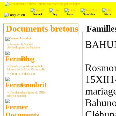
Accueil
Blog
Liens
Nouvelles
Stats
Documents bretons
Famille
Actualité
BAHU
¤
Soutenez la Société
Archéologique du Finistère
Blog
Rosmor
¤
Bientôt ma publication de la
Montre de 1481 en Cornouaille
¤
Hadopi : le black-out
15XII1
Combrit
mari
¤
Une deuxième église du XIIIe
siècle à combrit
Bahun
Cléhuna
Documents