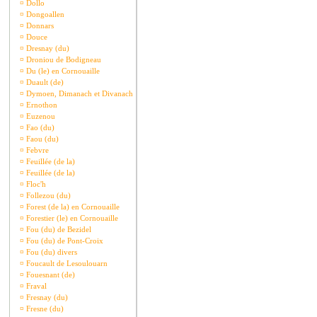
¤
Dollo
¤
Dongoallen
¤
Donnars
¤
Douce
¤
Dresnay (du)
¤
Droniou de Bodigneau
¤
Du (le) en Cornouaille
¤
Duault (de)
¤
Dymoen, Dimanach et Divanach
¤
Ernothon
¤
Euzenou
¤
Fao (du)
¤
Faou (du)
¤
Febvre
¤
Feuillée (de la)
¤
Feuillée (de la)
¤
Floc'h
¤
Follezou (du)
¤
Forest (de la) en Cornouaille
¤
Forestier (le) en Cornouaille
¤
Fou (du) de Bezidel
¤
Fou (du) de Pont-Croix
¤
Fou (du) divers
¤
Foucault de Lesoulouarn
¤
Fouesnant (de)
¤
Fraval
¤
Fresnay (du)
¤
Fresne (du)