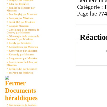
Dernière mod
¤
Disquay par Missirien
¤
Eder par Missirien
Catégorie :
F
¤
Famille du Mescam par
Missirien
Page lue
774
¤
Feuillée (la) par Missirien
¤
Fouquet par Missirien
¤
Gentil (le) par Missirien
¤
Glas par Missirien
¤
Généalogie de la maison de
Coetivy par Missirien
Réaction
¤
Généalogie de la maison de
Penmarc'h par Missirien
¤
Keraly par Missirien
¤
Kerguelenen par Missirien
¤
Kernevenoy par Missirien
P
¤
Kersaudy par Missirien
¤
Langueouez par Missirien
¤
Les vicomtes de Léon par
Missirien
¤
Refuge (du) par Missirien
¤
du Faou par Missirien
Documents
héraldiques
¤
Prééminences de Clohars-