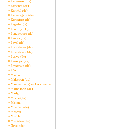
¤
Kersauzon (de)
¤
Kerviher (de)
¤
Kervéol (de)
¤
Kervéréguin (de)
¤
Kerynisan (de)
¤
Lagadec (le)
¤
Lande (de la)
¤
Langueouez (de)
¤
Lanros (de)
¤
Laval (de)
¤
Lesaudevez (de)
¤
Lesaudevez (de)
¤
Lesivy (de)
¤
Lesongar (de)
¤
Lespervez (de)
¤
Léon
¤
Madeuc
¤
Malestroit (de)
¤
Marche (de la) en Cornouaille
¤
Marhallac'h (du)
¤
Marigo
¤
Menez (du)
¤
Moeam
¤
Moellien (de)
¤
Moreau
¤
Morillon
¤
Mur (de et du)
¤
Nevet (de)