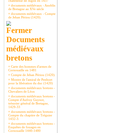
châtellenie de Jugon en 1437
¤
documents médiévaux - Anoblis
de Bretagne au XVe siècle
¤
documents médiévaux - Compte
de Jehan Périou (1420).
Documents
médiévaux
bretons
¤
Carte des hommes d'armes de
Cornouaille en 1481
¤
Compte de Jehan Périou (1420).
¤
Montre de l'amiral de Penhoet
pour la libération du duc (1420)
¤
documents médiévaux bretons -
Chevaliers de Léon
¤
documents médiévaux bretons -
Compte d'Aufroy Guynot,
trésorier général de Bretagne,
1429-33
¤
documents médiévaux bretons -
Compte du chapitre de Tréguier
1432-3.
¤
documents médiévaux bretons -
Enquêtes de fouages en
Cornouaille 1440-1480