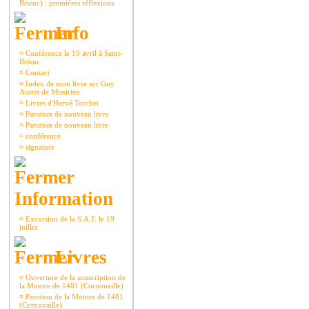
Brieuc) : premières réflexions
Info
¤
Conférence le 10 avril à Saint-
Brieuc
¤
Contact
¤
Index de mon livre sur Guy
Autret de Missirien
¤
Livres d'Hervé Torchet
¤
Parution de nouveau livre
¤
Parution de nouveau livre
¤
conférence
¤
signature
Information
¤
Excursion de la S.A.F. le 19
juillet
Livres
¤
Ouverture de la souscription de
la Montre de 1481 (Cornouaille)
¤
Parution de la Montre de 1481
(Cornouaille)