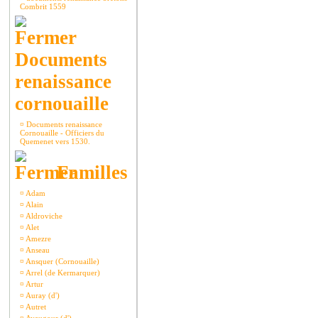
Combrit 1559
Documents
renaissance
cornouaille
¤
Documents renaissance
Cornouaille - Officiers du
Quemenet vers 1530.
Familles
¤
Adam
¤
Alain
¤
Aldroviche
¤
Alet
¤
Amezre
¤
Anseau
¤
Ansquer (Cornouaille)
¤
Arrel (de Kermarquer)
¤
Artur
¤
Auray (d')
¤
Autret