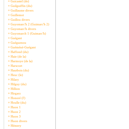
¤
Guicastel (de)
¤
Guilguiffin (du)
¤
Guillaume divers
¤
Guillemot
¤
Guillou divers
¤
Guyomarc'h 2 (Guimarc'h 2)
¤
Guyomarc'h divers
¤
Guyomarch 1 (Guimarc'h)
¤
Guégant
¤
Guéguenou
¤
Guéméné-Guégant
¤
Haffond (du)
¤
Haie (de la)
¤
Harmoye (de la)
¤
Harscoet
¤
Hautbois (du)
¤
Heuc (le)
¤
Hilary
¤
Hilguy (du)
¤
Hillion
¤
Hirgarz
¤
Honoré (l')
¤
Houlle (du)
¤
Huon 1
¤
Huon 2
¤
Huon 3
¤
Huon divers
¤
Hémery