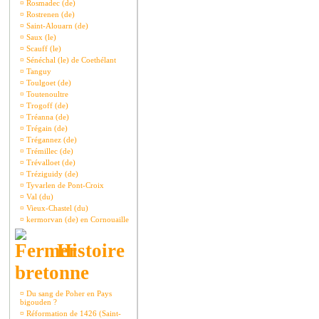
¤
Rosmadec (de)
¤
Rostrenen (de)
¤
Saint-Alouarn (de)
¤
Saux (le)
¤
Scauff (le)
¤
Sénéchal (le) de Coethélant
¤
Tanguy
¤
Toulgoet (de)
¤
Toutenoultre
¤
Trogoff (de)
¤
Tréanna (de)
¤
Trégain (de)
¤
Trégannez (de)
¤
Trémillec (de)
¤
Trévalloet (de)
¤
Tréziguidy (de)
¤
Tyvarlen de Pont-Croix
¤
Val (du)
¤
Vieux-Chastel (du)
¤
kermorvan (de) en Cornouaille
Histoire
bretonne
¤
Du sang de Poher en Pays
bigouden ?
¤
Réformation de 1426 (Saint-