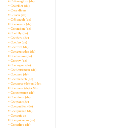
¤
Châteaugiron (de)
¤
Châtellier (du)
¤
Clerc divers
¤
Clisson (de)
¤
Cléhunault (de)
¤
Coetanezre (de)
¤
Coetaudon (de)
¤
Coetbily (de)
¤
Coetderu (de)
¤
Coetfao (de)
¤
Coetforn (de)
¤
Coetgoureden (de)
¤
Coethamon (de)
¤
Coetivy (de)
¤
Coetlegent (de)
¤
Coetlestrémeur (de)
¤
Coetmen (de)
¤
Coetmenech (de)
¤
Coetmeur (de) en Léon
¤
Coetmeur (de) à Mur
¤
Coetnempren (de)
¤
Coetninon (de)
¤
Coetpont (de)
¤
Coetquelfen (de)
¤
Coetquenan (de)
¤
Coetquis de
¤
Coetquévéran (de)
¤
Coetsaliou (de)