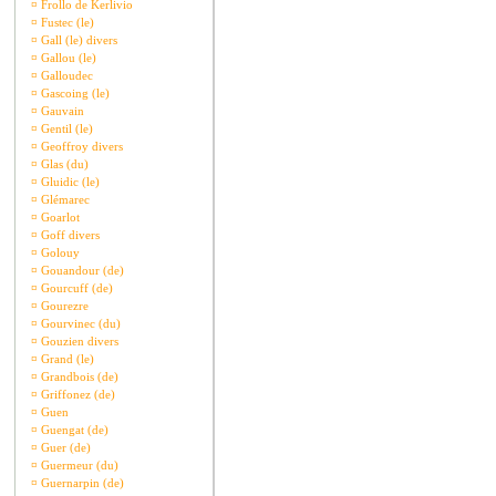
¤
Frollo de Kerlivio
¤
Fustec (le)
¤
Gall (le) divers
¤
Gallou (le)
¤
Galloudec
¤
Gascoing (le)
¤
Gauvain
¤
Gentil (le)
¤
Geoffroy divers
¤
Glas (du)
¤
Gluidic (le)
¤
Glémarec
¤
Goarlot
¤
Goff divers
¤
Golouy
¤
Gouandour (de)
¤
Gourcuff (de)
¤
Gourezre
¤
Gourvinec (du)
¤
Gouzien divers
¤
Grand (le)
¤
Grandbois (de)
¤
Griffonez (de)
¤
Guen
¤
Guengat (de)
¤
Guer (de)
¤
Guermeur (du)
¤
Guernarpin (de)