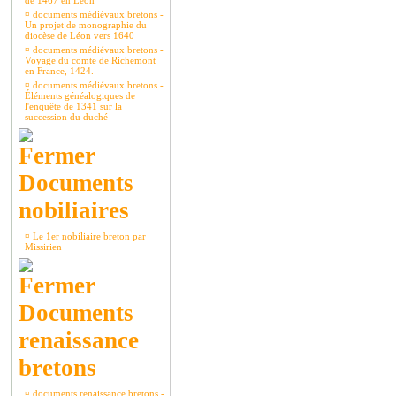
de 1467 en Léon
¤
documents médiévaux bretons -
Un projet de monographie du
diocèse de Léon vers 1640
¤
documents médiévaux bretons -
Voyage du comte de Richemont
en France, 1424.
¤
documents médiévaux bretons -
Éléments généalogiques de
l'enquête de 1341 sur la
succession du duché
Documents
nobiliaires
¤
Le 1er nobiliaire breton par
Missirien
Documents
renaissance
bretons
¤
documents renaissance bretons -