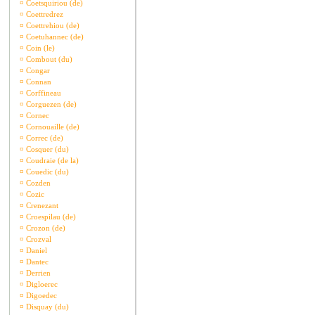
¤
Coetsquiriou (de)
¤
Coettredrez
¤
Coettrehiou (de)
¤
Coetuhannec (de)
¤
Coin (le)
¤
Combout (du)
¤
Congar
¤
Connan
¤
Corffineau
¤
Corguezen (de)
¤
Cornec
¤
Cornouaille (de)
¤
Correc (de)
¤
Cosquer (du)
¤
Coudraie (de la)
¤
Couedic (du)
¤
Cozden
¤
Cozic
¤
Crenezant
¤
Croespilau (de)
¤
Crozon (de)
¤
Crozval
¤
Daniel
¤
Dantec
¤
Derrien
¤
Digloerec
¤
Digoedec
¤
Disquay (du)