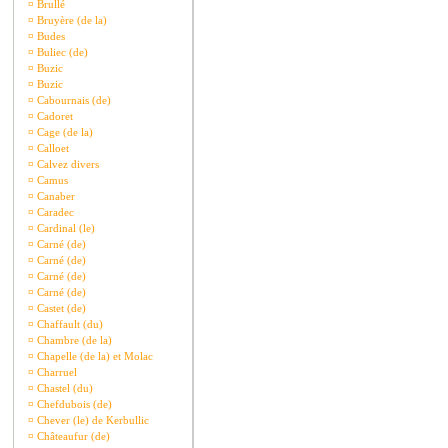
¤
Brullé
¤
Bruyère (de la)
¤
Budes
¤
Buliec (de)
¤
Buzic
¤
Buzic
¤
Cabournais (de)
¤
Cadoret
¤
Cage (de la)
¤
Calloet
¤
Calvez divers
¤
Camus
¤
Canaber
¤
Caradec
¤
Cardinal (le)
¤
Carné (de)
¤
Carné (de)
¤
Carné (de)
¤
Carné (de)
¤
Castet (de)
¤
Chaffault (du)
¤
Chambre (de la)
¤
Chapelle (de la) et Molac
¤
Charruel
¤
Chastel (du)
¤
Chefdubois (de)
¤
Chever (le) de Kerbullic
¤
Châteaufur (de)