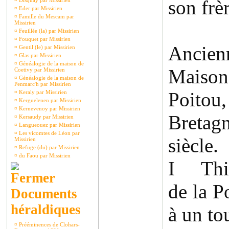
son frè
¤
Disquay par Missirien
¤
Eder par Missirien
¤
Famille du Mescam par
Missirien
¤
Feuillée (la) par Missirien
¤
Fouquet par Missirien
Ancien
¤
Gentil (le) par Missirien
¤
Glas par Missirien
¤
Généalogie de la maison de
Maiso
Coetivy par Missirien
¤
Généalogie de la maison de
Penmarc'h par Missirien
Poit
¤
Keraly par Missirien
¤
Kerguelenen par Missirien
¤
Kernevenoy par Missirien
Bretag
¤
Kersaudy par Missirien
¤
Langueouez par Missirien
¤
Les vicomtes de Léon par
siècle.
Missirien
¤
Refuge (du) par Missirien
¤
du Faou par Missirien
I Thib
de la P
Documents
héraldiques
à un to
¤
Prééminences de Clohars-