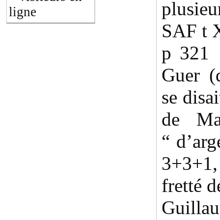
plusieu
ligne
SAF t 
p 321 
Guer (
se disa
de Mal
“ d’arg
3+3+1,
fretté 
Guilla