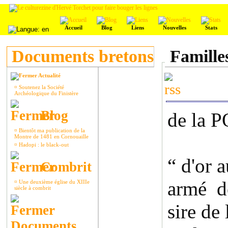
Accueil
Blog
Liens
Nouvelles
Stats
Documents bretons
Famille
Actualité
¤
Soutenez la Société
Archéologique du Finistère
Blog
de la
¤
Bientôt ma publication de la
Montre de 1481 en Cornouaille
¤
Hadopi : le black-out
“ d'or 
Combrit
armé d
¤
Une deuxième église du XIIIe
siècle à combrit
sire de
Documents