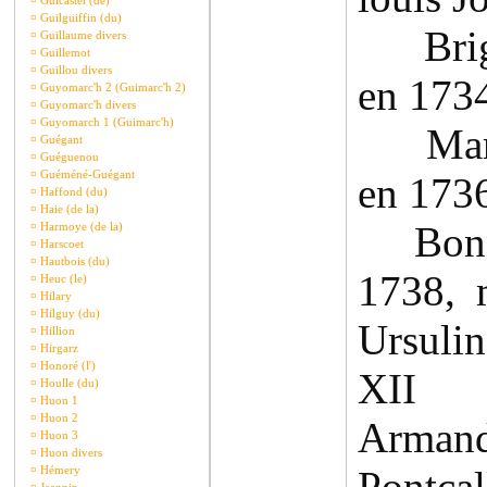
¤
Guicastel (de)
¤
Guilguiffin (du)
Brigit
¤
Guillaume divers
¤
Guillemot
¤
Guillou divers
en 173
¤
Guyomarc'h 2 (Guimarc'h 2)
¤
Guyomarc'h divers
¤
Guyomarch 1 (Guimarc'h)
Marie
¤
Guégant
¤
Guéguenou
¤
Guéméné-Guégant
en 173
¤
Haffond (du)
¤
Haie (de la)
Bonne 
¤
Harmoye (de la)
¤
Harscoet
¤
Hautbois (du)
1738, 
¤
Heuc (le)
¤
Hilary
¤
Hilguy (du)
Ursulin
¤
Hillion
¤
Hirgarz
¤
Honoré (l')
XII 
¤
Houlle (du)
¤
Huon 1
¤
Huon 2
Arma
¤
Huon 3
¤
Huon divers
¤
Hémery
Pontc