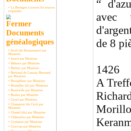
“ d'az
¤
La Bretagne à travers les sources
originales.
avec 
d'argen
Documents
de 8 pi
généalogiques
¤
Arrel (de Kermarquer) par
Missirien
¤
Autret par Missirien
¤
Bahuno par Missirien
1426
¤
Barbier par Missirien
¤
Bertrand de Launay-Bertrand
par Missirien
A Treff
¤
Bourgblanc par Missirien
¤
Bouteiller (le) par Missirien
¤
Bouteville par Missirien
Richard
¤
Brulon par Missirien
¤
Carné par Missirien
¤
Champion (de Cicé) par
Morill
Missirien
¤
Chastel (du) par Missirien
¤
Châteaufur par Missirien
Keranm
¤
Coetquen par Missirien
¤
Couvran par Missirien