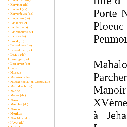
fille d
¤
Kersauzon (de)
¤
Kerviher (de)
Porte 
¤
Kervéol (de)
¤
Kervéréguin (de)
¤
Kerynisan (de)
Ploe
¤
Lagadec (le)
¤
Lande (de la)
¤
Langueouez (de)
Penmor
¤
Lanros (de)
¤
Laval (de)
¤
Lesaudevez (de)
¤
Lesaudevez (de)
¤
Lesivy (de)
¤
Lesongar (de)
Mah
¤
Lespervez (de)
¤
Léon
¤
Madeuc
Parche
¤
Malestroit (de)
¤
Marche (de la) en Cornouaille
Manoir
¤
Marhallac'h (du)
¤
Marigo
¤
Menez (du)
XVème 
¤
Moeam
¤
Moellien (de)
¤
Moreau
à Jeha
¤
Morillon
¤
Mur (de et du)
¤
Nevet (de)