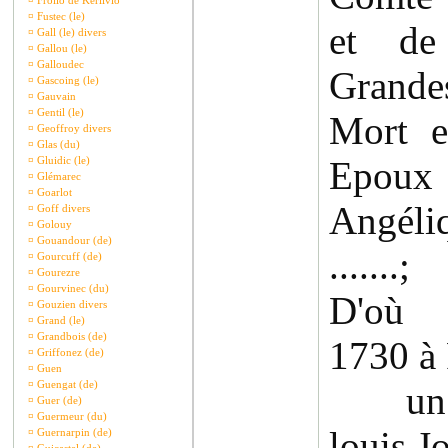
¤
Frollo de Kerlivio
¤
Fustec (le)
et de
¤
Gall (le) divers
¤
Gallou (le)
¤
Galloudec
Grande
¤
Gascoing (le)
¤
Gauvain
¤
Gentil (le)
Mort e
¤
Geoffroy divers
¤
Glas (du)
¤
Gluidic (le)
Epou
¤
Glémarec
¤
Goarlot
Angél
¤
Goff divers
¤
Golouy
¤
Gouandour (de)
.......;
¤
Gourcuff (de)
¤
Gourezre
¤
Gourvinec (du)
D'où u
¤
Gouzien divers
¤
Grand (le)
¤
Grandbois (de)
1730 à 
¤
Griffonez (de)
¤
Guen
¤
Guengat (de)
un ga
¤
Guer (de)
¤
Guermeur (du)
louis 
¤
Guernarpin (de)