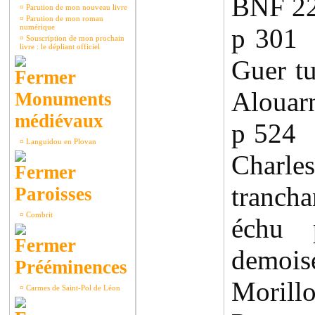
BNF 2
¤
Parution de mon nouveau livre
¤
Parution de mon roman
numérique
p 301 
¤
Souscription de mon prochain
livre : le dépliant officiel
Guer tu
Alouarn
Monuments
médiévaux
p 524 
¤
Languidou en Plovan
Charl
trancha
Paroisses
¤
Combrit
échu 
demoi
Prééminences
Moril
¤
Carmes de Saint-Pol de Léon