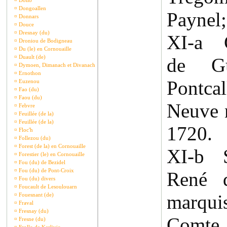
¤
Dollo
¤
Dongoallen
Paynel;
¤
Donnars
¤
Douce
¤
Dresnay (du)
XI-a C
¤
Droniou de Bodigneau
¤
Du (le) en Cornouaille
¤
Duault (de)
de G
¤
Dymoen, Dimanach et Divanach
¤
Ernothon
Pontcal
¤
Euzenou
¤
Fao (du)
¤
Faou (du)
Neuve 
¤
Febvre
¤
Feuillée (de la)
¤
Feuillée (de la)
1720.
¤
Floc'h
¤
Follezou (du)
¤
Forest (de la) en Cornouaille
XI-b 
¤
Forestier (le) en Cornouaille
¤
Fou (du) de Bezidel
¤
Fou (du) de Pont-Croix
René d
¤
Fou (du) divers
¤
Foucault de Lesoulouarn
marqu
¤
Fouesnant (de)
¤
Fraval
¤
Fresnay (du)
Comte 
¤
Fresne (du)