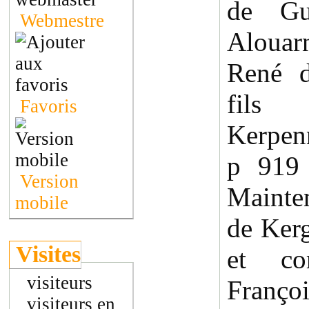
de G
Webmestre
Alouarn
René d
fils
Favoris
Kerpen
p 91
Version
Mainte
mobile
de Ker
Visites
et co
visiteurs
Franç
visiteurs en