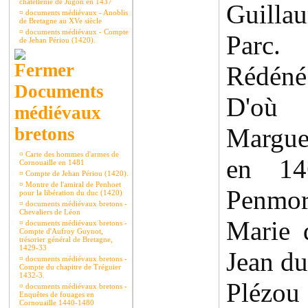
châtellenie de Jugon en 1437
Guilla
¤
documents médiévaux - Anoblis
de Bretagne au XVe siècle
¤
documents médiévaux - Compte
Parc.
de Jehan Périou (1420).
Rédéné
Documents
D'où Y
médiévaux
Margue
bretons
¤
Carte des hommes d'armes de
en 1
Cornouaille en 1481
¤
Compte de Jehan Périou (1420).
¤
Montre de l'amiral de Penhoet
Penmo
pour la libération du duc (1420)
¤
documents médiévaux bretons -
Chevaliers de Léon
Marie 
¤
documents médiévaux bretons -
Compte d'Aufroy Guynot,
trésorier général de Bretagne,
1429-33
Jean du
¤
documents médiévaux bretons -
Compte du chapitre de Tréguier
1432-3.
Plézou
¤
documents médiévaux bretons -
Enquêtes de fouages en
Cornouaille 1440-1480