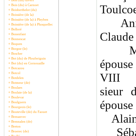
¤
Bois (du) divers
Toulco
¤
Bois (du) à Carnoet
¤
Boisberthelot (du)
¤
Boissière (de la)
Anne 
¤
Boissière (de la) à Pleyben
¤
Boissière (de la) à Plusquellec
¤
Bolloré
Claude
¤
Bonenfant
¤
Bonnescat
¤
Boquen
Maur
¤
Borgne (le)
¤
Boscher
¤
Bot (du) de Plouferiguin
épouse
¤
Bot (du) en Cornouaille
¤
Botcazou
¤
Botcol
VIII 
¤
Botdelen
¤
Botmeur (de)
sieur 
¤
Boulaes
¤
Boulaie (de la)
¤
Boulevar
épouse
¤
Boulguern
¤
Bourgeois (le)
¤
Bouteville (de) du Faouet
Alain 
¤
Brenanvec
¤
Brennalen (de)
¤
Breton
Sébast
¤
Broerec (de)