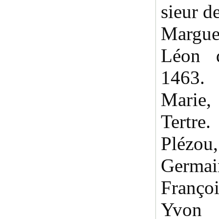
sieur d
Margue
Léon 
1463.
Marie,
Tertre.
Plézo
Germai
Françoi
Yvon 