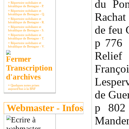
du Pon
¤
Répertoire nobiliaire et
héraldique de Bretagne - P.
¤
Répertoire nobiliaire et
Rachat
héraldique de Bretagne - Q.
¤
Répertoire nobiliaire et
héraldique de Bretagne - R.
de feu 
¤
Répertoire nobiliaire et
héraldique de Bretagne - S.
¤
Répertoire nobiliaire et
héraldique de Bretagne - T.
p 776 
¤
Répertoire nobiliaire et
héraldique de Bretagne - V.
Relie
Franço
Transcription
d'archives
Lesper
¤
Quelques notes prises
aujourd'hui à la BNF
de Guer
p 80
Webmaster - Infos
Mande