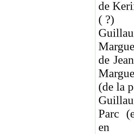
de Ker
( ?)
Guill
Marguer
de Jean
Margue
(de la 
Guilla
Parc (
en 1