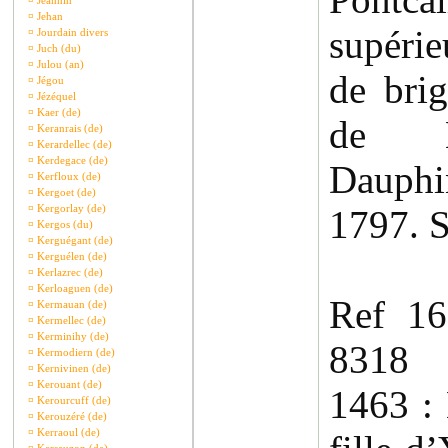
¤
Jeannin
¤
Jehan
supérie
¤
Jourdain divers
¤
Juch (du)
¤
Julou (an)
de bri
¤
Jégou
¤
Jézéquel
¤
Kaer (de)
de M
¤
Keranrais (de)
¤
Kerardellec (de)
¤
Kerdegace (de)
Dauphi
¤
Kerfloux (de)
¤
Kergoet (de)
¤
Kergorlay (de)
1797. S
¤
Kergos (du)
¤
Kerguégant (de)
¤
Kerguélen (de)
¤
Kerlazrec (de)
¤
Kerloaguen (de)
Ref 1
¤
Kermauan (de)
¤
Kermellec (de)
¤
Kerminihy (de)
8318
¤
Kermodiern (de)
¤
Kernivinen (de)
¤
Kerouant (de)
1463 :
¤
Kerourcuff (de)
¤
Kerouzéré (de)
¤
Kerraoul (de)