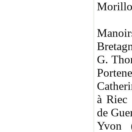
Morillo
Mano
Bretag
G. Thom
Portene
Cather
à Riec
de Guer
Yvon 