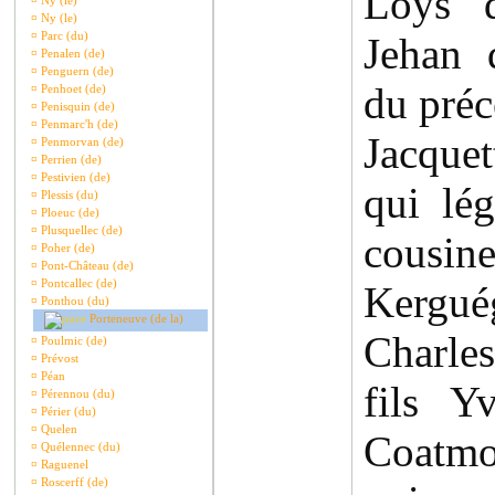
Loys d
¤
Ny (le)
¤
Ny (le)
¤
Parc (du)
Jehan 
¤
Penalen (de)
¤
Penguern (de)
du pré
¤
Penhoet (de)
¤
Penisquin (de)
¤
Penmarc'h (de)
Jacque
¤
Penmorvan (de)
¤
Perrien (de)
¤
Pestivien (de)
qui lé
¤
Plessis (du)
¤
Ploeuc (de)
¤
Plusquellec (de)
cousi
¤
Poher (de)
¤
Pont-Château (de)
¤
Pontcallec (de)
Kergu
¤
Ponthou (du)
Porteneuve (de la)
Charle
¤
Poulmic (de)
¤
Prévost
¤
Péan
fils Y
¤
Pérennou (du)
¤
Périer (du)
¤
Quelen
Coatmo
¤
Quélennec (du)
¤
Raguenel
¤
Roscerff (de)