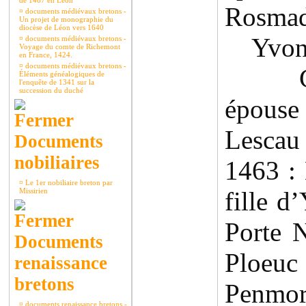
de 1467 en Léon
Rosmade
¤
documents médiévaux bretons -
Un projet de monographie du
diocèse de Léon vers 1640
Yvon I
¤
documents médiévaux bretons -
Voyage du comte de Richemont
en France, 1424.
¤
documents médiévaux bretons -
Cath
Éléments généalogiques de
l'enquête de 1341 sur la
succession du duché
épous
Lescau
Documents
nobiliaires
1463 :
¤
Le 1er nobiliaire breton par
Missirien
fille d
Porte 
Documents
Ploe
renaissance
bretons
Penmor
¤
documents renaissance bretons -