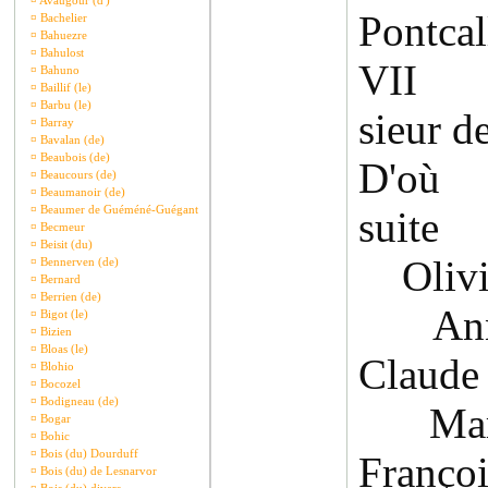
¤
Avaugour (d')
Pontcal
¤
Bachelier
¤
Bahuezre
¤
Bahulost
VII Ch
¤
Bahuno
¤
Baillif (le)
¤
Barbu (le)
sieur d
¤
Barray
¤
Bavalan (de)
¤
Beaubois (de)
D'où J
¤
Beaucours (de)
¤
Beaumanoir (de)
¤
Beaumer de Guéméné-Guégant
suite
¤
Becmeur
¤
Beisit (du)
Olivie
¤
Bennerven (de)
¤
Bernard
¤
Berrien (de)
Anne 
¤
Bigot (le)
¤
Bizien
¤
Bloas (le)
Claude
¤
Blohio
¤
Bocozel
¤
Bodigneau (de)
Marie
¤
Bogar
¤
Bohic
¤
Bois (du) Dourduff
Franço
¤
Bois (du) de Lesnarvor