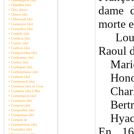
¤
Châteaugiron (de)
¤
Châtellier (du)
dame d
¤
Clerc divers
¤
Clisson (de)
¤
Cléhunault (de)
morte 
¤
Coetanezre (de)
¤
Coetaudon (de)
Louis
¤
Coetbily (de)
¤
Coetderu (de)
¤
Coetfao (de)
Raoul d
¤
Coetforn (de)
¤
Coetgoureden (de)
¤
Coethamon (de)
Marie 
¤
Coetivy (de)
¤
Coetlegent (de)
¤
Coetlestrémeur (de)
Honor
¤
Coetmen (de)
¤
Coetmenech (de)
¤
Coetmeur (de) en Léon
Charle
¤
Coetmeur (de) à Mur
¤
Coetnempren (de)
Bertra
¤
Coetninon (de)
¤
Coetpont (de)
¤
Coetquelfen (de)
Hyacin
¤
Coetquenan (de)
¤
Coetquis de
¤
Coetquévéran (de)
En 16
¤
Coetsaliou (de)