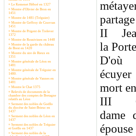
métaye
¤
Le Kemenet Héboé en 1327
¤
Montre d'Olivier de Bron en
1451
partage
¤
Montre de 1481 (Tréguier)
¤
Montre de Geffroy de Couvran
1451
II Jea
¤
Montre de Prigent de Trelever
1372
¤
Montre de Rosnivinen en 1448
la Port
¤
Montre de la garde du château
de Brest en 1420
¤
Montre du sire de Rieux en
D'où 
1351
¤
Montre générale de Léon en
1481
écuyer
¤
Montre générale de Tréguier en
1480.
¤
Montre générale de Vannes en
1481
mort e
¤
Montre le Chat 1375
¤
Relevés de documents de la
chambre des comptes de Bretagne
III Ca
relatifs au Léon
¤
Serment des nobles de Goëllo
du diocèse de Saint-Brieuc en
dame d
1437
¤
Serment des nobles de Léon en
1437
épous
¤
Serment des nobles de Tréguier
et Goëllo en 1437
¤
Serment des nobles de la