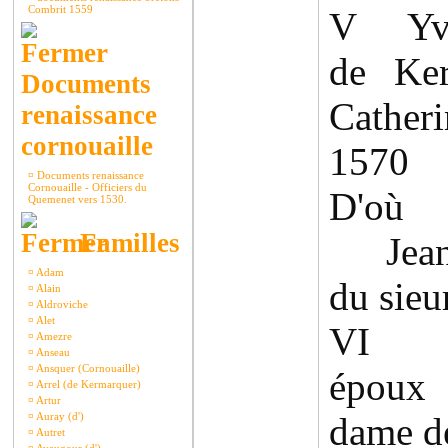
Combrit 1559
V Yvon
de Ker
Documents
Cather
renaissance
cornouaille
1570
¤
Documents renaissance
Cornouaille - Officiers du
D'où C
Quemenet vers 1530.
Familles
Jeann
¤
Adam
du sieu
¤
Alain
¤
Aldroviche
¤
Alet
VI C
¤
Amezre
¤
Anseau
¤
Ansquer (Cornouaille)
époux
¤
Arrel (de Kermarquer)
¤
Artur
¤
Auray (d')
dame de
¤
Autret