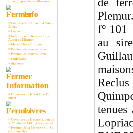
de ter
Brieuc) : premières réflexions
Plemur
Info
¤
Conférence le 10 avril à Saint-
f° 101
Brieuc
¤
Contact
¤
Index de mon livre sur Guy
au sir
Autret de Missirien
¤
Livres d'Hervé Torchet
¤
Parution de nouveau livre
Guilla
¤
Parution de nouveau livre
¤
conférence
¤
signature
maisons
Reclu
Information
Quimpe
¤
Excursion de la S.A.F. le 19
juillet
tenues
Livres
Lopriac
¤
Ouverture de la souscription de
la Montre de 1481 (Cornouaille)
¤
Parution de la Montre de 1481
(Cornouaille)