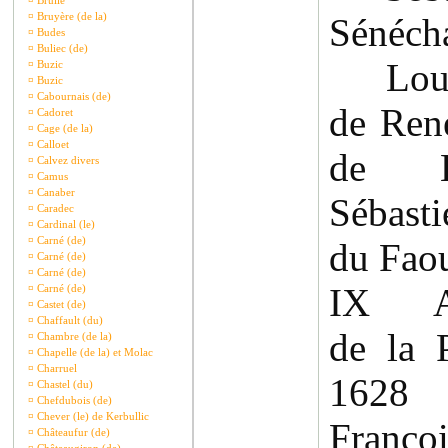
¤
Brullé
¤
Bruyère (de la)
Sénéch
¤
Budes
¤
Buliec (de)
Louis
¤
Buzic
¤
Buzic
¤
Cabournais (de)
de René
¤
Cadoret
¤
Cage (de la)
¤
Calloet
de K
¤
Calvez divers
¤
Camus
¤
Canaber
Sébasti
¤
Caradec
¤
Cardinal (le)
¤
Carné (de)
du Faou
¤
Carné (de)
¤
Carné (de)
IX Ala
¤
Carné (de)
¤
Castet (de)
¤
Chaffault (du)
de la 
¤
Chambre (de la)
¤
Chapelle (de la) et Molac
¤
Charruel
1628
¤
Chastel (du)
¤
Chefdubois (de)
¤
Chever (le) de Kerbullic
Franç
¤
Châteaufur (de)