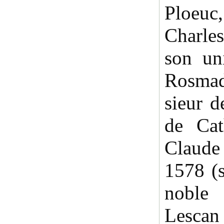
Ploeuc
Charle
son un
Rosmad
sieur 
de Cat
Claud
1578 (
noble
Lescan