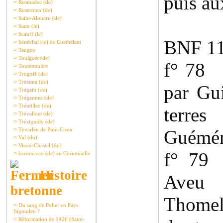
puis au
¤
Rosmadec (de)
¤
Rostrenen (de)
¤
Saint-Alouarn (de)
¤
Saux (le)
¤
Scauff (le)
BNF 1
¤
Sénéchal (le) de Coethélant
¤
Tanguy
¤
Toulgoet (de)
f° 78 
¤
Toutenoultre
¤
Trogoff (de)
¤
Tréanna (de)
par Gu
¤
Trégain (de)
¤
Trégannez (de)
¤
Trémillec (de)
terre
¤
Trévalloet (de)
¤
Tréziguidy (de)
¤
Tyvarlen de Pont-Croix
Guémé
¤
Val (du)
¤
Vieux-Chastel (du)
f° 79
¤
kermorvan (de) en Cornouaille
Histoire
Aveu
bretonne
Thomel
¤
Du sang de Poher en Pays
bigouden ?
¤
Réformation de 1426 (Saint-