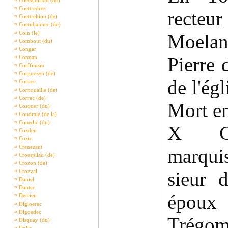
¤
Coetsquiriou (de)
¤
Coettredrez
recte
¤
Coettrehiou (de)
¤
Coetuhannec (de)
¤
Coin (le)
Moelan
¤
Combout (du)
¤
Congar
Pierre 
¤
Connan
¤
Corffineau
¤
Corguezen (de)
de l'égl
¤
Cornec
¤
Cornouaille (de)
¤
Correc (de)
Mort e
¤
Cosquer (du)
¤
Coudraie (de la)
¤
Couedic (du)
X Cha
¤
Cozden
¤
Cozic
¤
Crenezant
marqui
¤
Croespilau (de)
¤
Crozon (de)
¤
Crozval
sieur 
¤
Daniel
¤
Dantec
époux
¤
Derrien
¤
Digloerec
¤
Digoedec
Trégom
¤
Disquay (du)