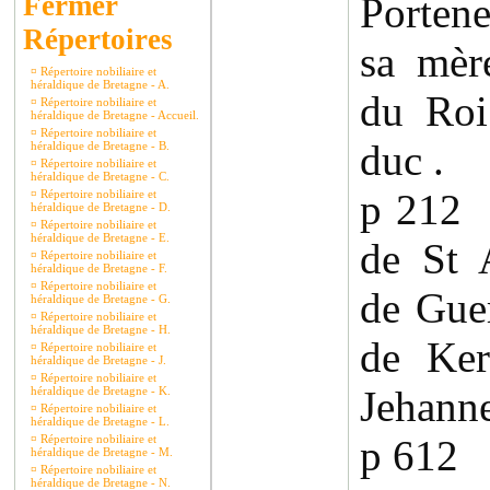
Porten
Répertoires
sa mèr
¤
Répertoire nobiliaire et
héraldique de Bretagne - A.
du Roi
¤
Répertoire nobiliaire et
héraldique de Bretagne - Accueil.
¤
Répertoire nobiliaire et
duc .
héraldique de Bretagne - B.
¤
Répertoire nobiliaire et
héraldique de Bretagne - C.
p 212
¤
Répertoire nobiliaire et
héraldique de Bretagne - D.
¤
Répertoire nobiliaire et
héraldique de Bretagne - E.
de St 
¤
Répertoire nobiliaire et
héraldique de Bretagne - F.
¤
Répertoire nobiliaire et
de Gue
héraldique de Bretagne - G.
¤
Répertoire nobiliaire et
héraldique de Bretagne - H.
de Ker
¤
Répertoire nobiliaire et
héraldique de Bretagne - J.
¤
Répertoire nobiliaire et
Jehanne
héraldique de Bretagne - K.
¤
Répertoire nobiliaire et
héraldique de Bretagne - L.
¤
Répertoire nobiliaire et
p 612 
héraldique de Bretagne - M.
¤
Répertoire nobiliaire et
héraldique de Bretagne - N.