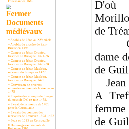
D'où
Fouesnant en 1680
Morill
Documents
de Tré
médiévaux
Cath
¤
Anoblis de Léon au XVe siècle
¤
Anoblis du diocèse de Saint-
Brieuc en 1494
dame d
¤
Compte de Jehan Droniou,
trésorier de Bretagne, 1424-26
¤
Compte de Jehan Droniou,
trésorier de Bretagne, 1426-28
de Gui
¤
Compte de Jehan Mauléon,
receveur du fouage en 1427
¤
Compte de Jehan Mauléon,
Jean q
trésorier de Bretagne, 1429
¤
Conversion de diverses
monnaies en monnaie bretonne en
A Tref
1475
¤
Enquête des exempts de fouage
du pays de Dol en juin 1478.
femme 
¤
Extrait de la montre de 1481
pour la Cornouaille
¤
Extraits des comptes des
receveurs de Lesneven 1398-1422
de Gui
¤
Feux en 1395 en Cornouaille
¤
Hommages au vicomte de
Rohan en 1396