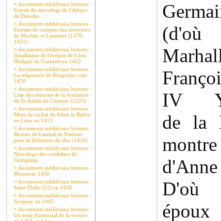
Germa
¤
documents médiévaux bretons -
Extrait du nécrologe de l'abbaye
de Daoulas
¤
documents médiévaux bretons -
(d'où
Extraits de comptes des receveurs
de Morlaix et Lanmeur (1370-
1431).
Marhal
¤
documents médiévaux bretons -
Installation de l'évêque de Léon
Philippe de Coetquis en 1422.
¤
documents médiévaux bretons -
Françoi
La seigneurie de Kergorlay vers
1470
¤
documents médiévaux bretons -
IV Yv
Liste des témoins de la fondation
de St-Aubin du Cormier (1225)
¤
documents médiévaux bretons -
Minu de rachat de Jehan le Barbu
de la 
en Léon en 1413
¤
documents médiévaux bretons -
Montre de l'amiral de Penhoet
montr
pour la libération du duc (1420)
¤
documents médiévaux bretons -
Nécrologe des cordeliers de
d'Anne
Guingamp
¤
documents médiévaux bretons -
Plouescat, 1450
D'où 
¤
documents médiévaux bretons -
Saint-Thélo (22) en 1438
¤
documents médiévaux bretons -
Scrignac en 1445
épou
¤
documents médiévaux bretons -
Un essai d'armorial de la montre