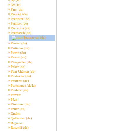
¤
Ny (le)
¤
Ny (le)
¤
Parc (du)
¤
Penalen (de)
¤
Penguern (de)
¤
Penhoet (de)
¤
Penisquin (de)
¤
Penmarc'h (de)
Penmorvan (de)
¤
Perrien (de)
¤
Pestivien (de)
¤
Plessis (du)
¤
Ploeuc (de)
¤
Plusquellec (de)
¤
Poher (de)
¤
Pont-Château (de)
¤
Pontcallec (de)
¤
Ponthou (du)
¤
Porteneuve (de la)
¤
Poulmic (de)
¤
Prévost
¤
Péan
¤
Pérennou (du)
¤
Périer (du)
¤
Quelen
¤
Quélennec (du)
¤
Raguenel
¤
Roscerff (de)