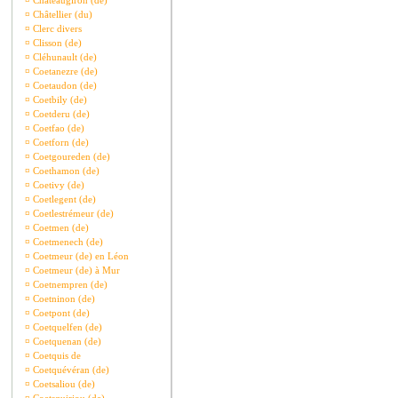
¤
Châteaugiron (de)
¤
Châtellier (du)
¤
Clerc divers
¤
Clisson (de)
¤
Cléhunault (de)
¤
Coetanezre (de)
¤
Coetaudon (de)
¤
Coetbily (de)
¤
Coetderu (de)
¤
Coetfao (de)
¤
Coetforn (de)
¤
Coetgoureden (de)
¤
Coethamon (de)
¤
Coetivy (de)
¤
Coetlegent (de)
¤
Coetlestrémeur (de)
¤
Coetmen (de)
¤
Coetmenech (de)
¤
Coetmeur (de) en Léon
¤
Coetmeur (de) à Mur
¤
Coetnempren (de)
¤
Coetninon (de)
¤
Coetpont (de)
¤
Coetquelfen (de)
¤
Coetquenan (de)
¤
Coetquis de
¤
Coetquévéran (de)
¤
Coetsaliou (de)