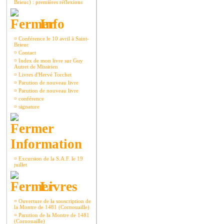
Brieuc) : premières réflexions
Info
¤
Conférence le 10 avril à Saint-
Brieuc
¤
Contact
¤
Index de mon livre sur Guy
Autret de Missirien
¤
Livres d'Hervé Torchet
¤
Parution de nouveau livre
¤
Parution de nouveau livre
¤
conférence
¤
signature
Information
¤
Excursion de la S.A.F. le 19
juillet
Livres
¤
Ouverture de la souscription de
la Montre de 1481 (Cornouaille)
¤
Parution de la Montre de 1481
(Cornouaille)