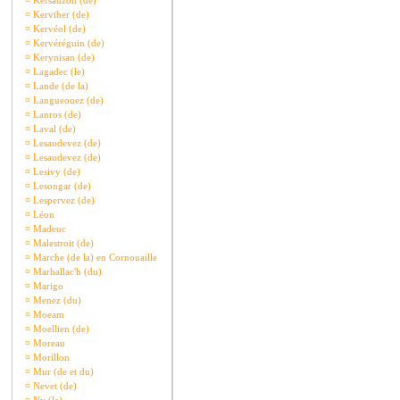
¤
Kersauzon (de)
¤
Kerviher (de)
¤
Kervéol (de)
¤
Kervéréguin (de)
¤
Kerynisan (de)
¤
Lagadec (le)
¤
Lande (de la)
¤
Langueouez (de)
¤
Lanros (de)
¤
Laval (de)
¤
Lesaudevez (de)
¤
Lesaudevez (de)
¤
Lesivy (de)
¤
Lesongar (de)
¤
Lespervez (de)
¤
Léon
¤
Madeuc
¤
Malestroit (de)
¤
Marche (de la) en Cornouaille
¤
Marhallac'h (du)
¤
Marigo
¤
Menez (du)
¤
Moeam
¤
Moellien (de)
¤
Moreau
¤
Morillon
¤
Mur (de et du)
¤
Nevet (de)