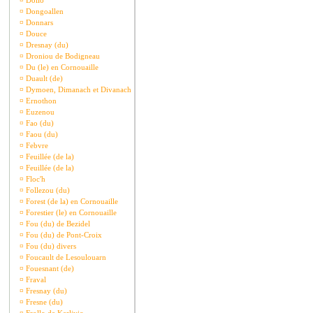
¤
Dollo
¤
Dongoallen
¤
Donnars
¤
Douce
¤
Dresnay (du)
¤
Droniou de Bodigneau
¤
Du (le) en Cornouaille
¤
Duault (de)
¤
Dymoen, Dimanach et Divanach
¤
Ernothon
¤
Euzenou
¤
Fao (du)
¤
Faou (du)
¤
Febvre
¤
Feuillée (de la)
¤
Feuillée (de la)
¤
Floc'h
¤
Follezou (du)
¤
Forest (de la) en Cornouaille
¤
Forestier (le) en Cornouaille
¤
Fou (du) de Bezidel
¤
Fou (du) de Pont-Croix
¤
Fou (du) divers
¤
Foucault de Lesoulouarn
¤
Fouesnant (de)
¤
Fraval
¤
Fresnay (du)
¤
Fresne (du)