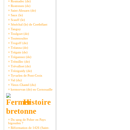
¤
Rosmadec (de)
¤
Rostrenen (de)
¤
Saint-Alouarn (de)
¤
Saux (le)
¤
Scauff (le)
¤
Sénéchal (le) de Coethélant
¤
Tanguy
¤
Toulgoet (de)
¤
Toutenoultre
¤
Trogoff (de)
¤
Tréanna (de)
¤
Trégain (de)
¤
Trégannez (de)
¤
Trémillec (de)
¤
Trévalloet (de)
¤
Tréziguidy (de)
¤
Tyvarlen de Pont-Croix
¤
Val (du)
¤
Vieux-Chastel (du)
¤
kermorvan (de) en Cornouaille
Histoire
bretonne
¤
Du sang de Poher en Pays
bigouden ?
¤
Réformation de 1426 (Saint-