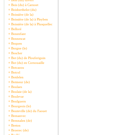
¤
Bois (du) divers
¤
Bois (du) à Carnoet
¤
Boisberthelot (du)
¤
Boissière (de la)
¤
Boissière (de la) à Pleyben
¤
Boissière (de la) à Plusquellec
¤
Bolloré
¤
Bonenfant
¤
Bonnescat
¤
Boquen
¤
Borgne (le)
¤
Boscher
¤
Bot (du) de Plouferiguin
¤
Bot (du) en Cornouaille
¤
Botcazou
¤
Botcol
¤
Botdelen
¤
Botmeur (de)
¤
Boulaes
¤
Boulaie (de la)
¤
Boulevar
¤
Boulguern
¤
Bourgeois (le)
¤
Bouteville (de) du Faouet
¤
Brenanvec
¤
Brennalen (de)
¤
Breton
¤
Broerec (de)