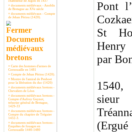
châtellenie de Jugon en 1437
Pont l
¤
documents médiévaux - Anoblis
de Bretagne au XVe siècle
¤
documents médiévaux - Compte
Cozkae
de Jehan Périou (1420).
St Ho
Documents
Henry 
médiévaux
par Bon
bretons
¤
Carte des hommes d'armes de
Cornouaille en 1481
¤
Compte de Jehan Périou (1420).
¤
Montre de l'amiral de Penhoet
1540,
pour la libération du duc (1420)
¤
documents médiévaux bretons -
Chevaliers de Léon
sieu
¤
documents médiévaux bretons -
Compte d'Aufroy Guynot,
trésorier général de Bretagne,
1429-33
Tréann
¤
documents médiévaux bretons -
Compte du chapitre de Tréguier
1432-3.
(Ergu
¤
documents médiévaux bretons -
Enquêtes de fouages en
Cornouaille 1440-1480