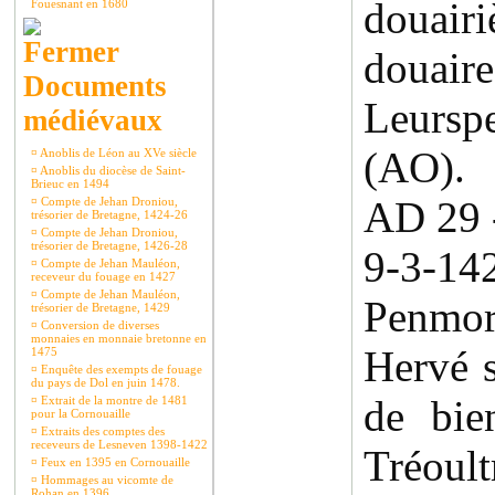
douair
Fouesnant en 1680
douair
Documents
Leurs
médiévaux
(AO).
¤
Anoblis de Léon au XVe siècle
¤
Anoblis du diocèse de Saint-
Brieuc en 1494
AD 29 
¤
Compte de Jehan Droniou,
trésorier de Bretagne, 1424-26
¤
Compte de Jehan Droniou,
trésorier de Bretagne, 1426-28
9-3-1
¤
Compte de Jehan Mauléon,
receveur du fouage en 1427
¤
Compte de Jehan Mauléon,
Penmo
trésorier de Bretagne, 1429
¤
Conversion de diverses
monnaies en monnaie bretonne en
Hervé s
1475
¤
Enquête des exempts de fouage
du pays de Dol en juin 1478.
de bie
¤
Extrait de la montre de 1481
pour la Cornouaille
¤
Extraits des comptes des
receveurs de Lesneven 1398-1422
Tréo
¤
Feux en 1395 en Cornouaille
¤
Hommages au vicomte de
Rohan en 1396