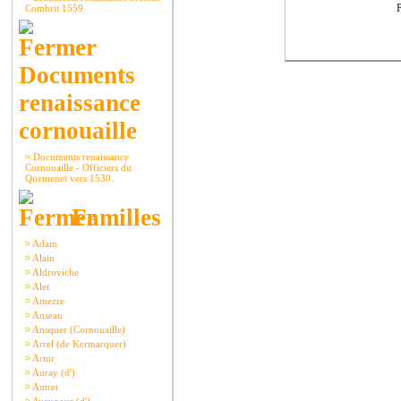
P
Combrit 1559
Documents
renaissance
cornouaille
¤
Documents renaissance
Cornouaille - Officiers du
Quemenet vers 1530.
Familles
¤
Adam
¤
Alain
¤
Aldroviche
¤
Alet
¤
Amezre
¤
Anseau
¤
Ansquer (Cornouaille)
¤
Arrel (de Kermarquer)
¤
Artur
¤
Auray (d')
¤
Autret