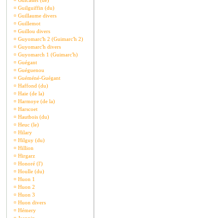
¤
Guicastel (de)
¤
Guilguiffin (du)
¤
Guillaume divers
¤
Guillemot
¤
Guillou divers
¤
Guyomarc'h 2 (Guimarc'h 2)
¤
Guyomarc'h divers
¤
Guyomarch 1 (Guimarc'h)
¤
Guégant
¤
Guéguenou
¤
Guéméné-Guégant
¤
Haffond (du)
¤
Haie (de la)
¤
Harmoye (de la)
¤
Harscoet
¤
Hautbois (du)
¤
Heuc (le)
¤
Hilary
¤
Hilguy (du)
¤
Hillion
¤
Hirgarz
¤
Honoré (l')
¤
Houlle (du)
¤
Huon 1
¤
Huon 2
¤
Huon 3
¤
Huon divers
¤
Hémery