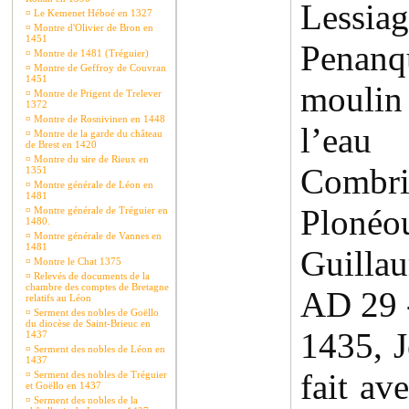
Lessiag
¤
Le Kemenet Héboé en 1327
¤
Montre d'Olivier de Bron en
1451
Penanq
¤
Montre de 1481 (Tréguier)
¤
Montre de Geffroy de Couvran
1451
mouli
¤
Montre de Prigent de Trelever
1372
¤
Montre de Rosnivinen en 1448
l’eau
¤
Montre de la garde du château
de Brest en 1420
¤
Montre du sire de Rieux en
Combri
1351
¤
Montre générale de Léon en
1481
Ploné
¤
Montre générale de Tréguier en
1480.
¤
Montre générale de Vannes en
1481
Guillau
¤
Montre le Chat 1375
¤
Relevés de documents de la
chambre des comptes de Bretagne
AD 29 
relatifs au Léon
¤
Serment des nobles de Goëllo
du diocèse de Saint-Brieuc en
1435, 
1437
¤
Serment des nobles de Léon en
1437
fait av
¤
Serment des nobles de Tréguier
et Goëllo en 1437
¤
Serment des nobles de la