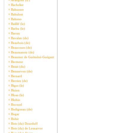
¤
Avaugour (d')
¤
Bachelier
¤
Bahuezre
¤
Bahulost
¤
Bahuno
¤
Baillif (le)
¤
Barbu (le)
¤
Barray
¤
Bavalan (de)
¤
Beaubois (de)
¤
Beaucours (de)
¤
Beaumanoir (de)
¤
Beaumer de Guéméné-Guégant
¤
Becmeur
¤
Beisit (du)
¤
Bennerven (de)
¤
Bernard
¤
Berrien (de)
¤
Bigot (le)
¤
Bizien
¤
Bloas (le)
¤
Blohio
¤
Bocozel
¤
Bodigneau (de)
¤
Bogar
¤
Bohic
¤
Bois (du) Dourduff
¤
Bois (du) de Lesnarvor