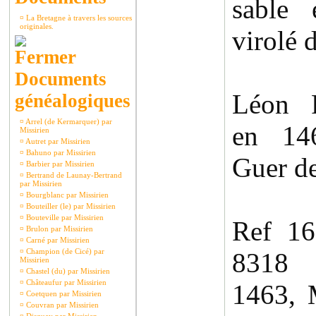
sable 
¤
La Bretagne à travers les sources
originales.
virolé 
Documents
Léon 
généalogiques
¤
Arrel (de Kermarquer) par
en 14
Missirien
¤
Autret par Missirien
¤
Bahuno par Missirien
Guer de
¤
Barbier par Missirien
¤
Bertrand de Launay-Bertrand
par Missirien
¤
Bourgblanc par Missirien
¤
Bouteiller (le) par Missirien
¤
Bouteville par Missirien
Ref 1
¤
Brulon par Missirien
¤
Carné par Missirien
¤
Champion (de Cicé) par
8318
Missirien
¤
Chastel (du) par Missirien
¤
Châteaufur par Missirien
1463, 
¤
Coetquen par Missirien
¤
Couvran par Missirien