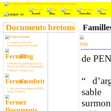
Accueil
Blog
Liens
Nouvelles
Stats
Documents bretons
Famille
Actualité
¤
Soutenez la Société
Archéologique du Finistère
Blog
de P
¤
Bientôt ma publication de la
Montre de 1481 en Cornouaille
¤
Hadopi : le black-out
“ d’ar
Combrit
sable
¤
Une deuxième église du XIIIe
siècle à combrit
surmon
Documents