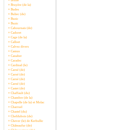
¤
Brullé
¤
Bruyère (de la)
¤
Budes
¤
Buliec (de)
¤
Buzic
¤
Buzic
¤
Cabournais (de)
¤
Cadoret
¤
Cage (de la)
¤
Calloet
¤
Calvez divers
¤
Camus
¤
Canaber
¤
Caradec
¤
Cardinal (le)
¤
Carné (de)
¤
Carné (de)
¤
Carné (de)
¤
Carné (de)
¤
Castet (de)
¤
Chaffault (du)
¤
Chambre (de la)
¤
Chapelle (de la) et Molac
¤
Charruel
¤
Chastel (du)
¤
Chefdubois (de)
¤
Chever (le) de Kerbullic
¤
Châteaufur (de)