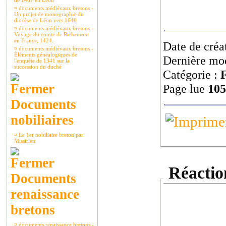
de 1467 en Léon
¤
documents médiévaux bretons -
Un projet de monographie du
diocèse de Léon vers 1640
¤
documents médiévaux bretons -
Voyage du comte de Richemont
en France, 1424.
Date de créa
¤
documents médiévaux bretons -
Éléments généalogiques de
Dernière mod
l'enquête de 1341 sur la
succession du duché
Catégorie :
F
Page lue
105
Documents
nobiliaires
¤
Le 1er nobiliaire breton par
Missirien
Réaction
Documents
renaissance
bretons
¤
documents renaissance bretons -