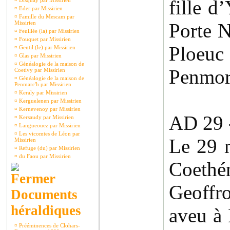
fille d
¤
Disquay par Missirien
¤
Eder par Missirien
¤
Famille du Mescam par
Missirien
Porte 
¤
Feuillée (la) par Missirien
¤
Fouquet par Missirien
Ploe
¤
Gentil (le) par Missirien
¤
Glas par Missirien
¤
Généalogie de la maison de
Penmo
Coetivy par Missirien
¤
Généalogie de la maison de
Penmarc'h par Missirien
¤
Keraly par Missirien
¤
Kerguelenen par Missirien
¤
Kernevenoy par Missirien
AD 29 
¤
Kersaudy par Missirien
¤
Langueouez par Missirien
¤
Les vicomtes de Léon par
Le 29 
Missirien
¤
Refuge (du) par Missirien
¤
du Faou par Missirien
Coeth
Geoffr
Documents
héraldiques
aveu à
¤
Prééminences de Clohars-