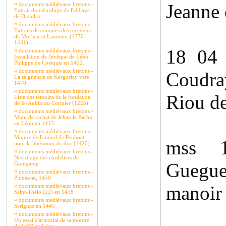
Jeanne
¤
documents médiévaux bretons -
Extrait du nécrologe de l'abbaye
de Daoulas
¤
documents médiévaux bretons -
Extraits de comptes des receveurs
de Morlaix et Lanmeur (1370-
1431).
18 04 
¤
documents médiévaux bretons -
Installation de l'évêque de Léon
Philippe de Coetquis en 1422.
¤
documents médiévaux bretons -
Coudr
La seigneurie de Kergorlay vers
1470
¤
documents médiévaux bretons -
Riou d
Liste des témoins de la fondation
de St-Aubin du Cormier (1225)
¤
documents médiévaux bretons -
Minu de rachat de Jehan le Barbu
en Léon en 1413
¤
documents médiévaux bretons -
Montre de l'amiral de Penhoet
mss 
pour la libération du duc (1420)
¤
documents médiévaux bretons -
Nécrologe des cordeliers de
Guegu
Guingamp
¤
documents médiévaux bretons -
Plouescat, 1450
manoir 
¤
documents médiévaux bretons -
Saint-Thélo (22) en 1438
¤
documents médiévaux bretons -
Scrignac en 1445
¤
documents médiévaux bretons -
Un essai d'armorial de la montre