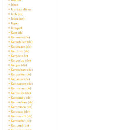
¤
Jeannin
¤
Jehan
¤
Jourdain divers
¤
Juch (du)
¤
Julou (an)
¤
Jégou
¤
Jézéquel
¤
Kaer (de)
¤
Keranrais (de)
¤
Kerardellec (de)
¤
Kerdegace (de)
¤
Kerfloux (de)
¤
Kergoet (de)
¤
Kergorlay (de)
¤
Kergos (du)
¤
Kerguégant (de)
¤
Kerguélen (de)
¤
Kerlazrec (de)
¤
Kerloaguen (de)
¤
Kermauan (de)
¤
Kermellec (de)
¤
Kerminihy (de)
¤
Kermodiern (de)
¤
Kernivinen (de)
¤
Kerouant (de)
¤
Kerourcuff (de)
¤
Kerouzéré (de)
¤
Kerraoul (de)