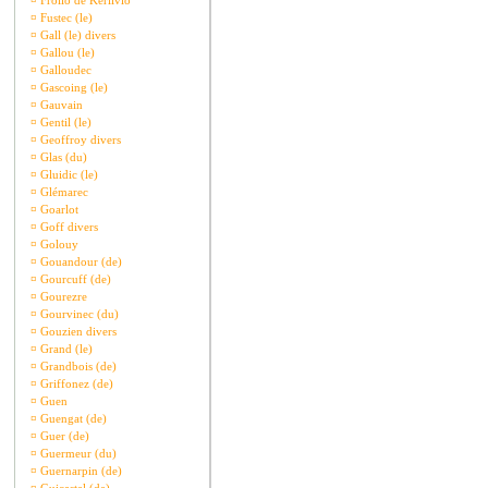
¤
Frollo de Kerlivio
¤
Fustec (le)
¤
Gall (le) divers
¤
Gallou (le)
¤
Galloudec
¤
Gascoing (le)
¤
Gauvain
¤
Gentil (le)
¤
Geoffroy divers
¤
Glas (du)
¤
Gluidic (le)
¤
Glémarec
¤
Goarlot
¤
Goff divers
¤
Golouy
¤
Gouandour (de)
¤
Gourcuff (de)
¤
Gourezre
¤
Gourvinec (du)
¤
Gouzien divers
¤
Grand (le)
¤
Grandbois (de)
¤
Griffonez (de)
¤
Guen
¤
Guengat (de)
¤
Guer (de)
¤
Guermeur (du)
¤
Guernarpin (de)