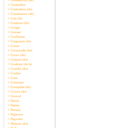
¤
Coetsquiriou (de)
¤
Coettredrez
¤
Coettrehiou (de)
¤
Coetuhannec (de)
¤
Coin (le)
¤
Combout (du)
¤
Congar
¤
Connan
¤
Corffineau
¤
Corguezen (de)
¤
Cornec
¤
Cornouaille (de)
¤
Correc (de)
¤
Cosquer (du)
¤
Coudraie (de la)
¤
Couedic (du)
¤
Cozden
¤
Cozic
¤
Crenezant
¤
Croespilau (de)
¤
Crozon (de)
¤
Crozval
¤
Daniel
¤
Dantec
¤
Derrien
¤
Digloerec
¤
Digoedec
¤
Disquay (du)