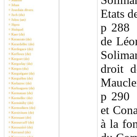
¤
Jeannin
¤
Jehan
Etats d
¤
Jourdain divers
¤
Juch (du)
¤
Julou (an)
p 288 
¤
Jégou
¤
Jézéquel
¤
Kaer (de)
de Léo
¤
Keranrais (de)
¤
Kerardellec (de)
¤
Kerdegace (de)
Solima
¤
Kerfloux (de)
¤
Kergoet (de)
¤
Kergorlay (de)
droit 
¤
Kergos (du)
¤
Kerguégant (de)
Maucle
¤
Kerguélen (de)
¤
Kerlazrec (de)
¤
Kerloaguen (de)
p 290
¤
Kermauan (de)
¤
Kermellec (de)
¤
Kerminihy (de)
et Cona
¤
Kermodiern (de)
¤
Kernivinen (de)
¤
Kerouant (de)
à la fo
¤
Kerourcuff (de)
¤
Kerouzéré (de)
¤
Kerraoul (de)