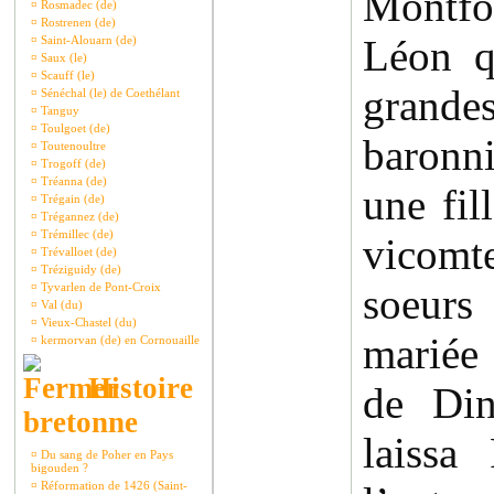
Montfor
¤
Rosmadec (de)
¤
Rostrenen (de)
Léon q
¤
Saint-Alouarn (de)
¤
Saux (le)
¤
Scauff (le)
grande
¤
Sénéchal (le) de Coethélant
¤
Tanguy
¤
Toulgoet (de)
baronn
¤
Toutenoultre
¤
Trogoff (de)
¤
Tréanna (de)
une fil
¤
Trégain (de)
¤
Trégannez (de)
¤
Trémillec (de)
vicomt
¤
Trévalloet (de)
¤
Tréziguidy (de)
¤
Tyvarlen de Pont-Croix
soeurs
¤
Val (du)
¤
Vieux-Chastel (du)
mariée
¤
kermorvan (de) en Cornouaille
Histoire
de Din
bretonne
laissa
¤
Du sang de Poher en Pays
bigouden ?
¤
Réformation de 1426 (Saint-