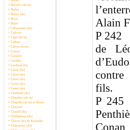
¤
Brullé
¤
Bruyère (de la)
l’ente
¤
Budes
¤
Buliec (de)
Alain F
¤
Buzic
¤
Buzic
¤
Cabournais (de)
P 242 
¤
Cadoret
¤
Cage (de la)
¤
Calloet
de Léo
¤
Calvez divers
¤
Camus
¤
Canaber
d’Eud
¤
Caradec
¤
Cardinal (le)
¤
Carné (de)
contre
¤
Carné (de)
¤
Carné (de)
fils.
¤
Carné (de)
¤
Castet (de)
¤
Chaffault (du)
P 245
¤
Chambre (de la)
¤
Chapelle (de la) et Molac
¤
Charruel
Penthi
¤
Chastel (du)
¤
Chefdubois (de)
¤
Chever (le) de Kerbullic
Conan 
¤
Châteaufur (de)