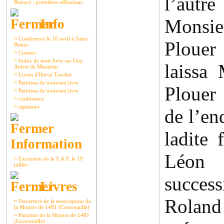
l’autre
Brieuc) : premières réflexions
Mons
Info
¤
Conférence le 10 avril à Saint-
Plouer 
Brieuc
¤
Contact
¤
Index de mon livre sur Guy
laissa
Autret de Missirien
¤
Livres d'Hervé Torchet
¤
Parution de nouveau livre
Plouer 
¤
Parution de nouveau livre
¤
conférence
¤
signature
de l’en
ladite 
Information
Léon
¤
Excursion de la S.A.F. le 19
juillet
succe
Livres
Roland
¤
Ouverture de la souscription de
la Montre de 1481 (Cornouaille)
¤
Parution de la Montre de 1481
(Cornouaille)