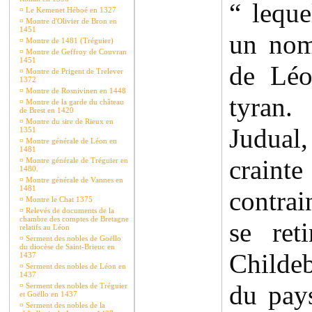
“ leque
¤
Le Kemenet Héboé en 1327
¤
Montre d'Olivier de Bron en
1451
un no
¤
Montre de 1481 (Tréguier)
¤
Montre de Geffroy de Couvran
1451
de Léo
¤
Montre de Prigent de Trelever
1372
¤
Montre de Rosnivinen en 1448
tyran
¤
Montre de la garde du château
de Brest en 1420
¤
Montre du sire de Rieux en
Judual
1351
¤
Montre générale de Léon en
1481
craint
¤
Montre générale de Tréguier en
1480.
¤
Montre générale de Vannes en
1481
contrai
¤
Montre le Chat 1375
¤
Relevés de documents de la
chambre des comptes de Bretagne
se ret
relatifs au Léon
¤
Serment des nobles de Goëllo
du diocèse de Saint-Brieuc en
Childeb
1437
¤
Serment des nobles de Léon en
1437
du pay
¤
Serment des nobles de Tréguier
et Goëllo en 1437
¤
Serment des nobles de la