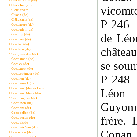
¤
Châteaugiron (de)
¤
Châtellier (du)
vicomt
¤
Clerc divers
¤
Clisson (de)
¤
Cléhunault (de)
P 246
¤
Coetanezre (de)
¤
Coetaudon (de)
de Léo
¤
Coetbily (de)
¤
Coetderu (de)
¤
Coetfao (de)
château
¤
Coetforn (de)
¤
Coetgoureden (de)
¤
Coethamon (de)
se soum
¤
Coetivy (de)
¤
Coetlegent (de)
¤
Coetlestrémeur (de)
P 248
¤
Coetmen (de)
¤
Coetmenech (de)
¤
Coetmeur (de) en Léon
Léon 
¤
Coetmeur (de) à Mur
¤
Coetnempren (de)
Guyom
¤
Coetninon (de)
¤
Coetpont (de)
¤
Coetquelfen (de)
frère. 
¤
Coetquenan (de)
¤
Coetquis de
¤
Coetquévéran (de)
Conan 
¤
Coetsaliou (de)