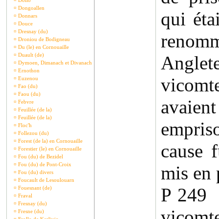
¤
Dollo
¤
Dongoallen
qui éta
¤
Donnars
¤
Douce
¤
Dresnay (du)
renomm
¤
Droniou de Bodigneau
¤
Du (le) en Cornouaille
¤
Duault (de)
Angle
¤
Dymoen, Dimanach et Divanach
¤
Ernothon
vicomte
¤
Euzenou
¤
Fao (du)
¤
Faou (du)
avai
¤
Febvre
¤
Feuillée (de la)
¤
Feuillée (de la)
empriso
¤
Floc'h
¤
Follezou (du)
¤
Forest (de la) en Cornouaille
cause 
¤
Forestier (le) en Cornouaille
¤
Fou (du) de Bezidel
¤
Fou (du) de Pont-Croix
mis en p
¤
Fou (du) divers
¤
Foucault de Lesoulouarn
P 249
¤
Fouesnant (de)
¤
Fraval
¤
Fresnay (du)
vicomt
¤
Fresne (du)