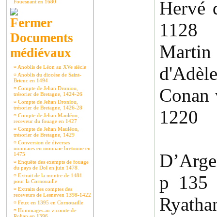
Hervé 
Fouesnant en 1680
1128 
Documents
Martin
médiévaux
d'Adèl
¤
Anoblis de Léon au XVe siècle
¤
Anoblis du diocèse de Saint-
Brieuc en 1494
Conan 
¤
Compte de Jehan Droniou,
trésorier de Bretagne, 1424-26
¤
Compte de Jehan Droniou,
trésorier de Bretagne, 1426-28
1220
¤
Compte de Jehan Mauléon,
receveur du fouage en 1427
¤
Compte de Jehan Mauléon,
trésorier de Bretagne, 1429
¤
Conversion de diverses
monnaies en monnaie bretonne en
D’Arge
1475
¤
Enquête des exempts de fouage
du pays de Dol en juin 1478.
p 135
¤
Extrait de la montre de 1481
pour la Cornouaille
¤
Extraits des comptes des
receveurs de Lesneven 1398-1422
Ryath
¤
Feux en 1395 en Cornouaille
¤
Hommages au vicomte de
Rohan en 1396