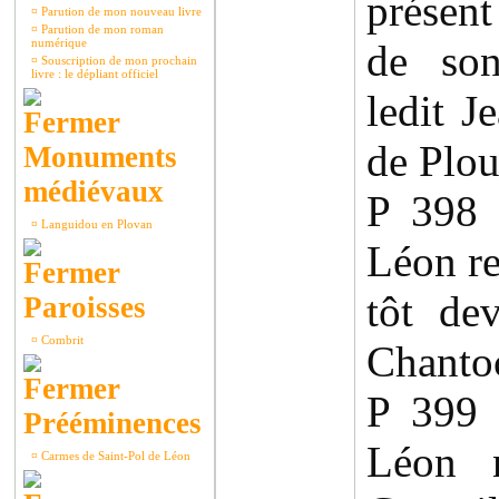
présent
¤
Parution de mon nouveau livre
¤
Parution de mon roman
numérique
de son
¤
Souscription de mon prochain
livre : le dépliant officiel
ledit J
de Plou
Monuments
médiévaux
P 398
¤
Languidou en Plovan
Léon re
tôt de
Paroisses
¤
Combrit
Chanto
P 399
Prééminences
Léon 
¤
Carmes de Saint-Pol de Léon