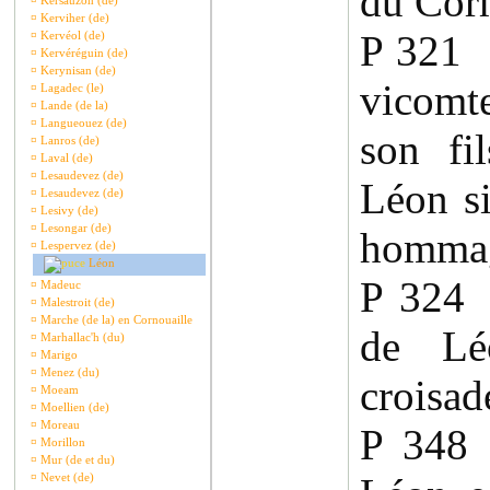
du Cor
¤
Kersauzon (de)
¤
Kerviher (de)
P 321
¤
Kervéol (de)
¤
Kervéréguin (de)
¤
Kerynisan (de)
vicomt
¤
Lagadec (le)
¤
Lande (de la)
¤
Langueouez (de)
son fi
¤
Lanros (de)
¤
Laval (de)
¤
Lesaudevez (de)
Léon s
¤
Lesaudevez (de)
¤
Lesivy (de)
¤
Lesongar (de)
hommag
¤
Lespervez (de)
Léon
P 324 
¤
Madeuc
¤
Malestroit (de)
¤
Marche (de la) en Cornouaille
de Lé
¤
Marhallac'h (du)
¤
Marigo
¤
Menez (du)
croisad
¤
Moeam
¤
Moellien (de)
¤
Moreau
P 348
¤
Morillon
¤
Mur (de et du)
¤
Nevet (de)