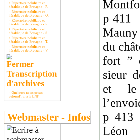
Montfor
¤
Répertoire nobiliaire et
héraldique de Bretagne - P.
¤
Répertoire nobiliaire et
p 411 
héraldique de Bretagne - Q.
¤
Répertoire nobiliaire et
héraldique de Bretagne - R.
Mauny 
¤
Répertoire nobiliaire et
héraldique de Bretagne - S.
¤
Répertoire nobiliaire et
héraldique de Bretagne - T.
du chât
¤
Répertoire nobiliaire et
héraldique de Bretagne - V.
fort ”
sieur 
Transcription
d'archives
et le 
¤
Quelques notes prises
aujourd'hui à la BNF
l’envoi
p 413
Webmaster - Infos
Léon