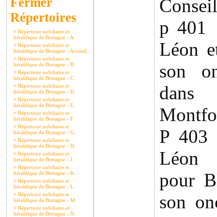
Conseil
Répertoires
p 401
¤
Répertoire nobiliaire et
héraldique de Bretagne - A.
Léon e
¤
Répertoire nobiliaire et
héraldique de Bretagne - Accueil.
¤
Répertoire nobiliaire et
son on
héraldique de Bretagne - B.
¤
Répertoire nobiliaire et
héraldique de Bretagne - C.
dans
¤
Répertoire nobiliaire et
héraldique de Bretagne - D.
¤
Répertoire nobiliaire et
héraldique de Bretagne - E.
Montfor
¤
Répertoire nobiliaire et
héraldique de Bretagne - F.
¤
Répertoire nobiliaire et
P 403
héraldique de Bretagne - G.
¤
Répertoire nobiliaire et
héraldique de Bretagne - H.
Léon 
¤
Répertoire nobiliaire et
héraldique de Bretagne - J.
¤
Répertoire nobiliaire et
pour B
héraldique de Bretagne - K.
¤
Répertoire nobiliaire et
héraldique de Bretagne - L.
¤
Répertoire nobiliaire et
son on
héraldique de Bretagne - M.
¤
Répertoire nobiliaire et
héraldique de Bretagne - N.