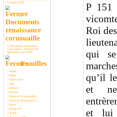
Combrit 1559
P 151
vicomt
Documents
Roi des
renaissance
cornouaille
lieute
¤
Documents renaissance
Cornouaille - Officiers du
qui se
Quemenet vers 1530.
Familles
march
¤
Adam
qu’il le
¤
Alain
¤
Aldroviche
¤
Alet
et ne
¤
Amezre
¤
Anseau
¤
Ansquer (Cornouaille)
entrère
¤
Arrel (de Kermarquer)
¤
Artur
¤
Auray (d')
et lui
¤
Autret