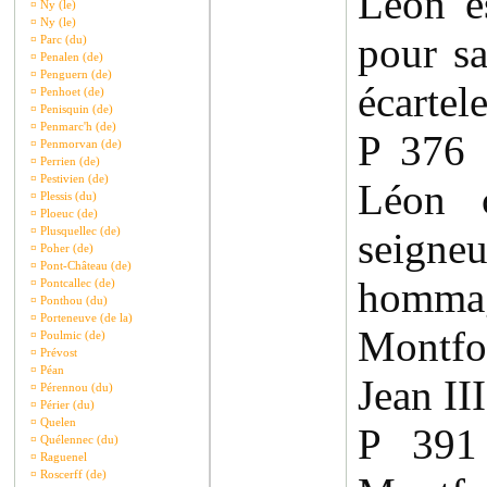
Léon es
¤
Ny (le)
¤
Ny (le)
pour sa
¤
Parc (du)
¤
Penalen (de)
¤
Penguern (de)
écartel
¤
Penhoet (de)
¤
Penisquin (de)
¤
Penmarc'h (de)
P 376
¤
Penmorvan (de)
¤
Perrien (de)
¤
Pestivien (de)
Léon c
¤
Plessis (du)
¤
Ploeuc (de)
¤
Plusquellec (de)
seig
¤
Poher (de)
¤
Pont-Château (de)
homm
¤
Pontcallec (de)
¤
Ponthou (du)
¤
Porteneuve (de la)
Montfor
¤
Poulmic (de)
¤
Prévost
¤
Péan
Jean III
¤
Pérennou (du)
¤
Périer (du)
¤
Quelen
P 39
¤
Quélennec (du)
¤
Raguenel
¤
Roscerff (de)