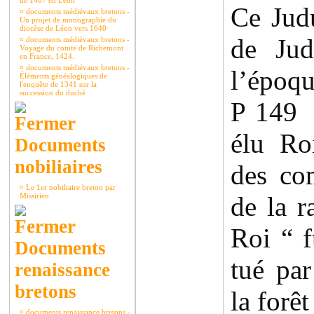
de 1467 en Léon
Ce Judu
¤
documents médiévaux bretons -
Un projet de monographie du
diocèse de Léon vers 1640
de Jud
¤
documents médiévaux bretons -
Voyage du comte de Richemont
en France, 1424.
¤
documents médiévaux bretons -
l’époqu
Éléments généalogiques de
l'enquête de 1341 sur la
succession du duché
P 149
élu Ro
Documents
nobiliaires
des co
¤
Le 1er nobiliaire breton par
Missirien
de la 
Roi “ f
Documents
tué par
renaissance
bretons
la forêt
¤
documents renaissance bretons -