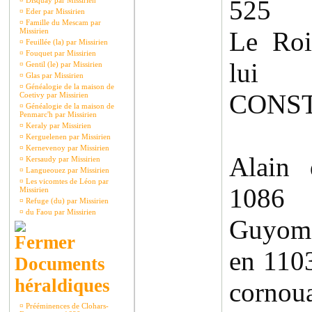
525
¤
Disquay par Missirien
¤
Eder par Missirien
¤
Famille du Mescam par
Missirien
Le Roi
¤
Feuillée (la) par Missirien
¤
Fouquet par Missirien
lui
¤
Gentil (le) par Missirien
¤
Glas par Missirien
¤
Généalogie de la maison de
CONS
Coetivy par Missirien
¤
Généalogie de la maison de
Penmarc'h par Missirien
¤
Keraly par Missirien
¤
Kerguelenen par Missirien
¤
Kernevenoy par Missirien
Alain
¤
Kersaudy par Missirien
¤
Langueouez par Missirien
¤
Les vicomtes de Léon par
1086
Missirien
¤
Refuge (du) par Missirien
¤
du Faou par Missirien
Guyoma
en 110
Documents
héraldiques
cornoua
¤
Prééminences de Clohars-