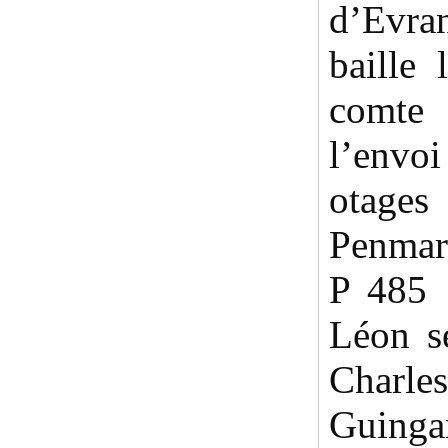
d’Evra
baille
comte
l’envo
otage
Penmar
P 485 
Léon s
Char
Guinga