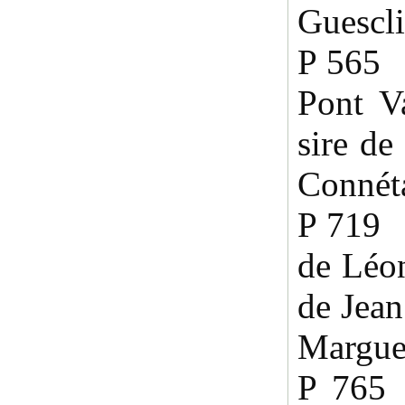
Guescli
P 565 
Pont V
sire de
Connét
P 719 
de Léon
de Jean
Marguer
P 765 