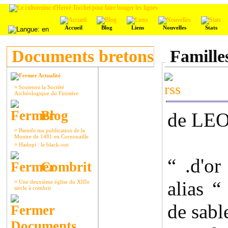
Accueil
Blog
Liens
Nouvelles
Stats
Documents bretons
Famille
Actualité
¤
Soutenez la Société
Archéologique du Finistère
Blog
de LE
¤
Bientôt ma publication de la
Montre de 1481 en Cornouaille
¤
Hadopi : le black-out
“ .d'or
Combrit
alias “
¤
Une deuxième église du XIIIe
siècle à combrit
de sabl
Documents