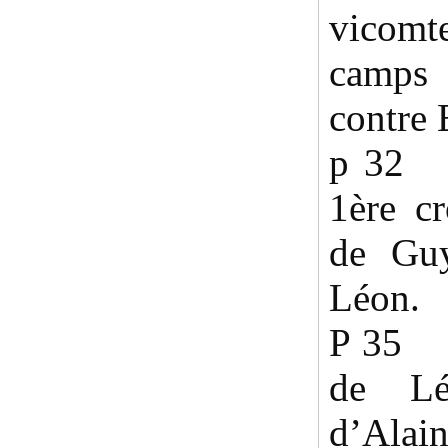
vicomt
camps 
contre 
p 32 1
1ère cr
de Gu
Léon.
P 35 1
de Lé
d’Alain