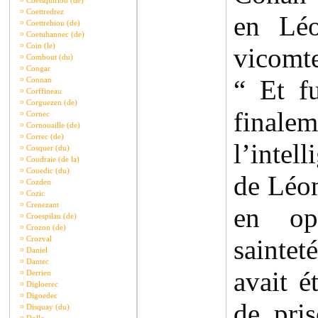
¤
Coetsquiriou (de)
¤
Coettredrez
en Léo
¤
Coettrehiou (de)
¤
Coetuhannec (de)
¤
Coin (le)
vicomt
¤
Combout (du)
¤
Congar
“ Et f
¤
Connan
¤
Corffineau
¤
Corguezen (de)
fina
¤
Cornec
¤
Cornouaille (de)
¤
Correc (de)
l’inte
¤
Cosquer (du)
¤
Coudraie (de la)
¤
Couedic (du)
de Léon
¤
Cozden
¤
Cozic
¤
Crenezant
en op
¤
Croespilau (de)
¤
Crozon (de)
¤
Crozval
saint
¤
Daniel
¤
Dantec
avait é
¤
Derrien
¤
Digloerec
¤
Digoedec
de pri
¤
Disquay (du)