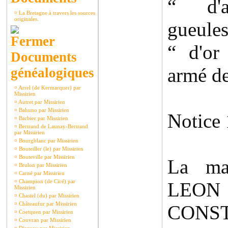
“ d'a
¤
La Bretagne à travers les sources
originales.
gueule
“ d'or
Documents
armé d
généalogiques
¤
Arrel (de Kermarquer) par
Missirien
¤
Autret par Missirien
¤
Bahuno par Missirien
Notice 
¤
Barbier par Missirien
¤
Bertrand de Launay-Bertrand
par Missirien
¤
Bourgblanc par Missirien
¤
Bouteiller (le) par Missirien
¤
Bouteville par Missirien
La ma
¤
Brulon par Missirien
¤
Carné par Missirien
¤
Champion (de Cicé) par
LEO
Missirien
¤
Chastel (du) par Missirien
¤
Châteaufur par Missirien
CONST
¤
Coetquen par Missirien
¤
Couvran par Missirien