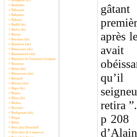
¤
Avaugour (d')
gâta
¤
Bachelier
¤
Bahuezre
¤
Bahulost
premiè
¤
Bahuno
¤
Baillif (le)
¤
Barbu (le)
après l
¤
Barray
¤
Bavalan (de)
¤
Beaubois (de)
avait
¤
Beaucours (de)
¤
Beaumanoir (de)
¤
Beaumer de Guéméné-Guégant
obéissa
¤
Becmeur
¤
Beisit (du)
qu’il
¤
Bennerven (de)
¤
Bernard
¤
Berrien (de)
seigne
¤
Bigot (le)
¤
Bizien
¤
Bloas (le)
retira ”.
¤
Blohio
¤
Bocozel
¤
Bodigneau (de)
p 208 
¤
Bogar
¤
Bohic
¤
Bois (du) Dourduff
d’Alain
¤
Bois (du) de Lesnarvor