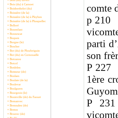
¤
Bois (du) divers
comte 
¤
Bois (du) à Carnoet
¤
Boisberthelot (du)
¤
Boissière (de la)
p 210 
¤
Boissière (de la) à Pleyben
¤
Boissière (de la) à Plusquellec
¤
Bolloré
vicomt
¤
Bonenfant
¤
Bonnescat
¤
Boquen
parti d
¤
Borgne (le)
¤
Boscher
¤
Bot (du) de Plouferiguin
son frè
¤
Bot (du) en Cornouaille
¤
Botcazou
¤
Botcol
P 227 
¤
Botdelen
¤
Botmeur (de)
1ère cr
¤
Boulaes
¤
Boulaie (de la)
¤
Boulevar
Guyoma
¤
Boulguern
¤
Bourgeois (le)
¤
Bouteville (de) du Faouet
P 23
¤
Brenanvec
¤
Brennalen (de)
¤
Breton
vicomt
¤
Broerec (de)