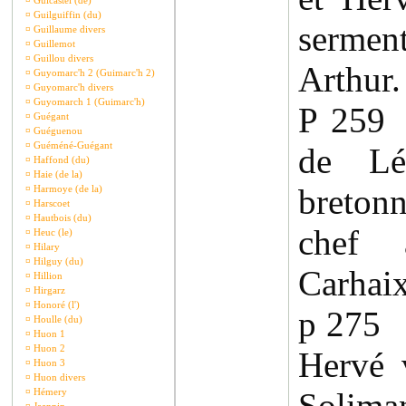
¤
Guicastel (de)
¤
Guilguiffin (du)
serme
¤
Guillaume divers
¤
Guillemot
¤
Guillou divers
Arthur.
¤
Guyomarc'h 2 (Guimarc'h 2)
¤
Guyomarc'h divers
¤
Guyomarch 1 (Guimarc'h)
P 259 
¤
Guégant
¤
Guéguenou
¤
Guéméné-Guégant
de Lé
¤
Haffond (du)
¤
Haie (de la)
breton
¤
Harmoye (de la)
¤
Harscoet
¤
Hautbois (du)
chef 
¤
Heuc (le)
¤
Hilary
¤
Hilguy (du)
Carhaix
¤
Hillion
¤
Hirgarz
¤
Honoré (l')
p 275 
¤
Houlle (du)
¤
Huon 1
¤
Huon 2
Hervé 
¤
Huon 3
¤
Huon divers
¤
Hémery
Solim