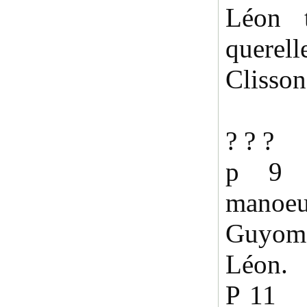
Léon t
querel
Clisson
? ? ?
p 9
man
Guyo
Léon.
P 11 