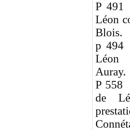
P 491 
Léon c
Blois.
p 494 
Léon f
Auray.
P 558 
de Lé
presta
Conn