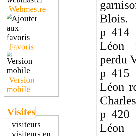
garnis
Webmestre
Blois.
p 414
Léon m
Favoris
perdu 
p 415
Version
Léon r
mobile
Charles
Visites
p 420
visiteurs
Léon f
visiteurs en