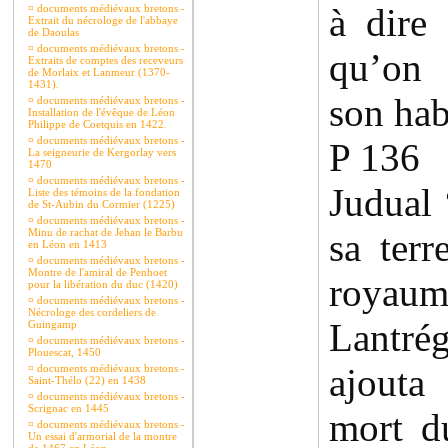
à dire
¤
documents médiévaux bretons -
Extrait du nécrologe de l'abbaye
de Daoulas
¤
documents médiévaux bretons -
qu’on 
Extraits de comptes des receveurs
de Morlaix et Lanmeur (1370-
1431).
son hab
¤
documents médiévaux bretons -
Installation de l'évêque de Léon
Philippe de Coetquis en 1422.
¤
documents médiévaux bretons -
P 136 
La seigneurie de Kergorlay vers
1470
¤
documents médiévaux bretons -
Judual 
Liste des témoins de la fondation
de St-Aubin du Cormier (1225)
¤
documents médiévaux bretons -
Minu de rachat de Jehan le Barbu
sa terr
en Léon en 1413
¤
documents médiévaux bretons -
Montre de l'amiral de Penhoet
royaum
pour la libération du duc (1420)
¤
documents médiévaux bretons -
Nécrologe des cordeliers de
Lantrég
Guingamp
¤
documents médiévaux bretons -
Plouescat, 1450
ajouta
¤
documents médiévaux bretons -
Saint-Thélo (22) en 1438
¤
documents médiévaux bretons -
Scrignac en 1445
mort d
¤
documents médiévaux bretons -
Un essai d'armorial de la montre