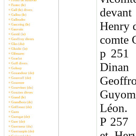
¤
Frollo de Kerlivio
¤
Fustec (le)
devant
¤
Gall (le) divers
¤
Gallou (le)
¤
Galloudec
Henry d
¤
Gascoing (le)
¤
Gauvain
¤
Gentil (le)
comte G
¤
Geoffroy divers
¤
Glas (du)
¤
Gluidic (le)
p 251
¤
Glémarec
¤
Goarlot
Dinan
¤
Goff divers
¤
Golouy
¤
Gouandour (de)
Geof
¤
Gourcuff (de)
¤
Gourezre
¤
Gourvinec (du)
Guyom
¤
Gouzien divers
¤
Grand (le)
¤
Grandbois (de)
Léon.
¤
Griffonez (de)
¤
Guen
¤
Guengat (de)
P 257
¤
Guer (de)
¤
Guermeur (du)
et Her
¤
Guernarpin (de)