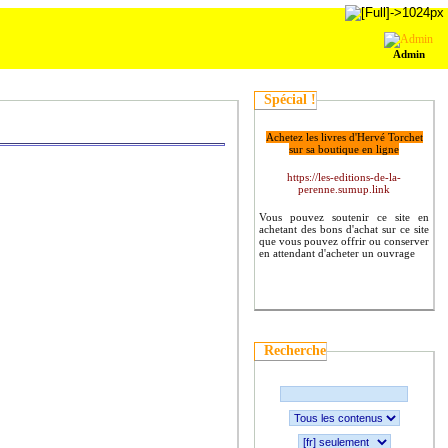
Admin
Spécial !
Achetez les livres d'Hervé Torchet
sur sa boutique en ligne
https://les-editions-de-la-
perenne.sumup.link
Vous pouvez soutenir ce site en
achetant des bons d'achat sur ce site
que vous pouvez offrir ou conserver
en attendant d'acheter un ouvrage
Recherche