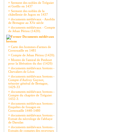
¤
Serment des nobles de Tréguier
et Goëllo en 1437
¤
Serment des nobles de la
châtellenie de Jugon en 1437
¤
documents médiévaux - Anoblis
de Bretagne au XVe siècle
¤
documents médiévaux - Compte
de Jehan Périou (1420).
Documents médiévaux
bretons
¤
Carte des hommes d'armes de
Cornouaille en 1481
¤
Compte de Jehan Périou (1420).
¤
Montre de l'amiral de Penhoet
pour la libération du duc (1420)
¤
documents médiévaux bretons -
Chevaliers de Léon
¤
documents médiévaux bretons -
Compte d'Aufroy Guynot,
trésorier général de Bretagne,
1429-33
¤
documents médiévaux bretons -
Compte du chapitre de Tréguier
1432-3.
¤
documents médiévaux bretons -
Enquêtes de fouages en
Cornouaille 1440-1480
¤
documents médiévaux bretons -
Extrait du nécrologe de l'abbaye
de Daoulas
¤
documents médiévaux bretons -
Extraits de comptes des receveurs