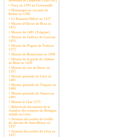
receveurs de Lesneven 1398-1422
¤
Feux en 1395 en Cornouaille
¤
Hommages au vicomte de
Rohan en 1396
¤
Le Kemenet Héboé en 1327
¤
Montre d'Olivier de Bron en
1451
¤
Montre de 1481 (Tréguier)
¤
Montre de Geffroy de Couvran
1451
¤
Montre de Prigent de Trelever
1372
¤
Montre de Rosnivinen en 1448
¤
Montre de la garde du château
de Brest en 1420
¤
Montre du sire de Rieux en
1351
¤
Montre générale de Léon en
1481
¤
Montre générale de Tréguier en
1480.
¤
Montre générale de Vannes en
1481
¤
Montre le Chat 1375
¤
Relevés de documents de la
chambre des comptes de Bretagne
relatifs au Léon
¤
Serment des nobles de Goëllo
du diocèse de Saint-Brieuc en
1437
¤
Serment des nobles de Léon en
1437