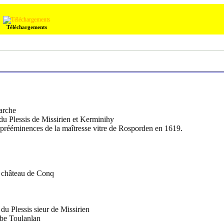
Téléchargements
Marche
 du Plessis de Missirien et Kerminihy
” prééminences de la maîtresse vitre de Rosporden en 1619.
 château de Conq
u Plessis sieur de Missirien
rbe Toulanlan