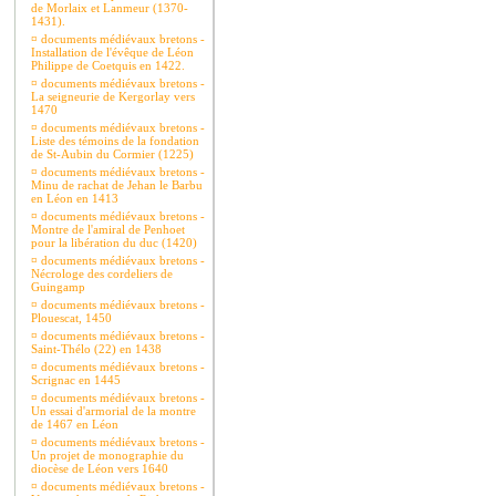
de Morlaix et Lanmeur (1370-
1431).
¤
documents médiévaux bretons -
Installation de l'évêque de Léon
Philippe de Coetquis en 1422.
¤
documents médiévaux bretons -
La seigneurie de Kergorlay vers
1470
¤
documents médiévaux bretons -
Liste des témoins de la fondation
de St-Aubin du Cormier (1225)
¤
documents médiévaux bretons -
Minu de rachat de Jehan le Barbu
en Léon en 1413
¤
documents médiévaux bretons -
Montre de l'amiral de Penhoet
pour la libération du duc (1420)
¤
documents médiévaux bretons -
Nécrologe des cordeliers de
Guingamp
¤
documents médiévaux bretons -
Plouescat, 1450
¤
documents médiévaux bretons -
Saint-Thélo (22) en 1438
¤
documents médiévaux bretons -
Scrignac en 1445
¤
documents médiévaux bretons -
Un essai d'armorial de la montre
de 1467 en Léon
¤
documents médiévaux bretons -
Un projet de monographie du
diocèse de Léon vers 1640
¤
documents médiévaux bretons -