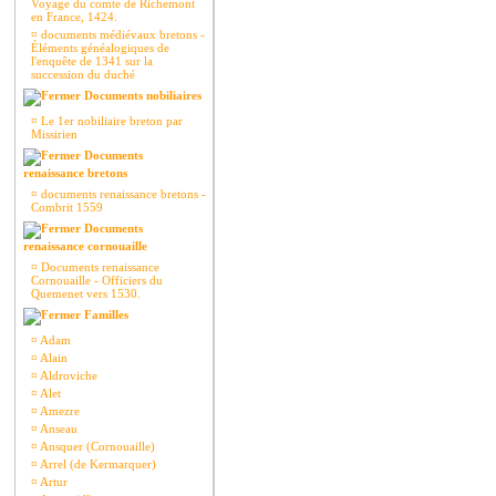
Voyage du comte de Richemont
en France, 1424.
¤
documents médiévaux bretons -
Éléments généalogiques de
l'enquête de 1341 sur la
succession du duché
Documents nobiliaires
¤
Le 1er nobiliaire breton par
Missirien
Documents
renaissance bretons
¤
documents renaissance bretons -
Combrit 1559
Documents
renaissance cornouaille
¤
Documents renaissance
Cornouaille - Officiers du
Quemenet vers 1530.
Familles
¤
Adam
¤
Alain
¤
Aldroviche
¤
Alet
¤
Amezre
¤
Anseau
¤
Ansquer (Cornouaille)
¤
Arrel (de Kermarquer)
¤
Artur