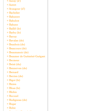
¤
Auray (d')
¤
Autret
¤
Avaugour (d')
¤
Bachelier
¤
Bahuezre
¤
Bahulost
¤
Bahuno
¤
Baillif (le)
¤
Barbu (le)
¤
Barray
¤
Bavalan (de)
¤
Beaubois (de)
¤
Beaucours (de)
¤
Beaumanoir (de)
¤
Beaumer de Guéméné-Guégant
¤
Becmeur
¤
Beisit (du)
¤
Bennerven (de)
¤
Bernard
¤
Berrien (de)
¤
Bigot (le)
¤
Bizien
¤
Bloas (le)
¤
Blohio
¤
Bocozel
¤
Bodigneau (de)
¤
Bogar
¤
Bohic