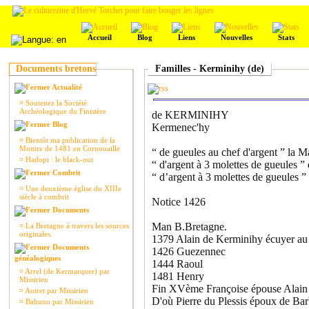
Accueil
Blog
Liens
Nouvelles
Stats
Documents bretons
Familles - Kerminihy (de)
Actualité
¤
Soutenez la Société
Archéologique du Finistère
de KERMINIHY
Blog
Kermenec'hy
¤
Bientôt ma publication de la
Montre de 1481 en Cornouaille
“ de gueules au chef d'argent ” la 
¤
Hadopi : le black-out
“ d'argent à 3 molettes de gueules ”
Combrit
“ d’argent à 3 molettes de gueules 
¤
Une deuxième église du XIIIe
siècle à combrit
Notice 1426
Documents
Man B.Bretagne.
¤
La Bretagne à travers les sources
originales.
1379 Alain de Kerminihy écuyer au
Documents
1426 Guezennec
généalogiques
1444 Raoul
¤
Arrel (de Kermarquer) par
1481 Henry
Missirien
Fin XVème Françoise épouse Alain d
¤
Autret par Missirien
D'où Pierre du Plessis époux de Ba
¤
Bahuno par Missirien