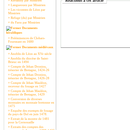
Réactions à cet article
¤
Kersaudy par Missirien
¤
Langueouez par Missirien
¤
Les vicomtes de Léon par
Missirien
¤
Refuge (du) par Missirien
¤
du Faou par Missirien
Documents
héraldiques
¤
Prééminences de Clohars-
Fouesnant en 1680
Documents médiévaux
¤
Anoblis de Léon au XVe siècle
¤
Anoblis du diocèse de Saint-
Brieuc en 1494
¤
Compte de Jehan Droniou,
trésorier de Bretagne, 1424-26
¤
Compte de Jehan Droniou,
trésorier de Bretagne, 1426-28
¤
Compte de Jehan Mauléon,
receveur du fouage en 1427
¤
Compte de Jehan Mauléon,
trésorier de Bretagne, 1429
¤
Conversion de diverses
monnaies en monnaie bretonne en
1475
¤
Enquête des exempts de fouage
du pays de Dol en juin 1478.
¤
Extrait de la montre de 1481
pour la Cornouaille
¤
Extraits des comptes des