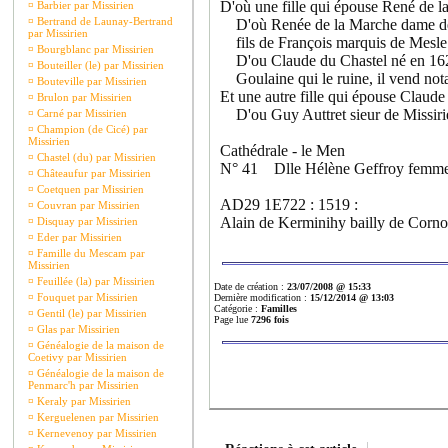
D'où une fille qui épouse René de 
¤
Barbier par Missirien
¤
Bertrand de Launay-Bertrand
D'où Renée de la Marche dame de 
par Missirien
fils de François marquis de Mesle 
¤
Bourgblanc par Missirien
D'ou Claude du Chastel né en 162
¤
Bouteiller (le) par Missirien
Goulaine qui le ruine, il vend no
¤
Bouteville par Missirien
Et une autre fille qui épouse Claude
¤
Brulon par Missirien
D'ou Guy Auttret sieur de Missiri
¤
Carné par Missirien
¤
Champion (de Cicé) par
Missirien
Cathédrale - le Men
¤
Chastel (du) par Missirien
N° 41 Dlle Hélène Geffroy femme d
¤
Châteaufur par Missirien
¤
Coetquen par Missirien
AD29 1E722 : 1519 :
¤
Couvran par Missirien
Alain de Kerminihy bailly de Corno
¤
Disquay par Missirien
¤
Eder par Missirien
¤
Famille du Mescam par
Missirien
¤
Feuillée (la) par Missirien
Date de création :
23/07/2008 @ 15:33
¤
Fouquet par Missirien
Dernière modification :
15/12/2014 @ 13:03
Catégorie :
Familles
¤
Gentil (le) par Missirien
Page lue
7296 fois
¤
Glas par Missirien
¤
Généalogie de la maison de
Coetivy par Missirien
¤
Généalogie de la maison de
Penmarc'h par Missirien
¤
Keraly par Missirien
¤
Kerguelenen par Missirien
¤
Kernevenoy par Missirien