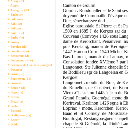
¤
Auray (d')
Canton de Gourin
¤
Autret
Gourin : Roudouallec et le Saint se
¤
Avaugour (d')
¤
Bachelier
doyenné de Cornouaille l’évêque en é
¤
Bahuezre
Duc, sénéchaussée dud.
¤
Bahulost
Eglise paroissiale St Pierre et St 
¤
Bahuno
1509 en 1685 J. de Kergos sgr du 
¤
Baillif (le)
Couveau (Convoye 1426 sous Lango
¤
Barbu (le)
dame de Kerorchant, Penanvern, ma
¤
Barray
puis Kerstang, manoir de Kerbigue
¤
Bavalan (de)
1447 Hamon Corre 1540 Michel Ker
¤
Beaubois (de)
¤
Beaucours (de)
Bas Laurent, manoir du Launay, 
¤
Beaumanoir (de)
Consolation fondée XVIème ? par les
¤
Beaumer de Guéméné-Guégant
Langonnet, Ste Julienne chapelle S
¤
Becmeur
de Bodilleau sgr de Langoëlan en G
¤
Beisit (du)
Kergoet.
¤
Bennerven (de)
Langonnet : moulin du Bois, de Ker
¤
Bernard
du Runellou, de Cospéret, de Ker
¤
Berrien (de)
Vieux-Chastel ou 1448 à Jean du Bo
¤
Bigot (le)
¤
Bizien
Grand Paradis, Guernégal motte dit
¤
Bloas (le)
Kerfraval, Kerlinon 1426 sgrie à E
¤
Blohio
Lopriac + motte, Kerorchen, Kerrou
¤
Bocozel
Isaac et St Cornely de Moustrizi
¤
Bodigneau (de)
Bourlogot, Restangoasguen chapell
¤
Bogar
chapelle St Guénolé, la Trinité L
¤
Bohic