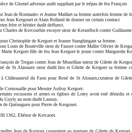
pièce de Glomel advenue audit suppliant par le trépas de feu François
Jean de Rosmadec et Jeanne Maillart sa femme autrefois femme de f
er Jean Kergouet et Alain Rolland de donner un certain contract
en frère et héritier dudit deffunct.
 Charles de Kercourhin escuyer sieur de Keranfloch contre Guillaume
our Christophle de Kergoet et Jeanne Stanghingant sa femme.
r Louis de Bouteville sieur de Fauoet contre Maître Olivier de Kergu
arie Kergoet fille de feu Jean Kergoet le jeune contre Marguerite Ke
nçois de Tregan contre Jean de Mouellian tuteur de Gilette de Kergou
e St Alaouarn sieur dudit lieu et Gilette de Kergoet sa femme con
hâteauneuf du Faou pour René de St Alouarn,curateur de Gilett
 de Cornouaille pour Messire Aufroy Kergoet.
ains escussons et armes es églises de Lotey avoir esté démoliz et 
 du Guyly au nom dudit Launay.
n de Quéauguen pour Pierre de Kergouet.
II 1362, Eliénor de Kercaoet.
maître Jean de Kergoet consentent au mariage de Gilette de Kergoet 