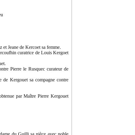
eu
z et Jeane de Kercoet sa femme.
rcoufhin curatrice de Louis Kergoet
et.
tre Pierre le Rusquec curateur de
e de Kergouet sa compagne contre
obtenue par Maître Pierre Kergouet
dame du Guilli sa nièce avec noble