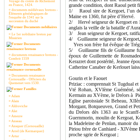
Voyage du comte de Richemont
grande condition, dont Raoul petit fi
en France, 1424.
¤
documents médiévaux bretons -
1/ Raoul sire de Kergoet, l’un de
Éléments généalogiques de
Maine en 1360, fut père d’Hervé.
l'enquête de 1341 sur la
succession du duché
2/ Hervé seigneur de Kergoet en 13
Documents nobiliaires
anglais la veille de la bataille d’Au
3/ Jean seigneur de Kergoet, ratifia
¤
Le 1er nobiliaire breton par
Missirien
4/ Guillaume seigneur de Kergoet, ch
Documents
Yves son frère fut évêque de Trégu
renaissance bretons
5/ Guillaume fils de Guillaume fut
¤
documents renaissance bretons -
époux de Guillemette de Rosmadec,
Combrit 1559
Kerazret dont postérité, Jeanne épo
Documents
Catherine Canaber de Kerlouet lais
renaissance cornouaille
¤
Documents renaissance
Gourin et le Faouet
Cornouaille - Officiers du
Quemenet vers 1530.
Priziac : comprennait St Tugdual e
Familles
Vté Rohan, XVIème Guéméné, sén
Kermain au XVème, le Dréors à Pier
¤
Adam
Eglise paroissiale St Beheau, XII
¤
Alain
Morgant, Botqueuven, Grand et Peti
¤
Aldroviche
¤
Alet
du Dréors dès 1363 au le Scanff-
¤
Amezre
Guernmorin, moulin de Kergoat, K
¤
Anseau
la Madeleine de Penlan, manoir du 
¤
Ansquer (Cornouaille)
Piriou frère de Canhiard - XIVème B
¤
Arrel (de Kermarquer)
proche sgrie de Kergoat ;
¤
Artur