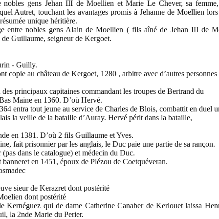
nobles gens Jehan III de Moellien et Marie Le Chever, sa femme, e
el Autret, touchant les avantages promis à Jehanne de Moellien lors
présumée unique héritière.
ntre nobles gens Alain de Moellien ( fils aîné de Jehan III de Mo
e de Guillaume, seigneur de Kergoet.
rin - Guilly.
nt copie au château de Kergoet, 1280 , arbitre avec d’autres personnes 
des principaux capitaines commandant les troupes de Bertrand du
 Bas Maine en 1360. D’où Hervé.
4 entra tout jeune au service de Charles de Blois, combattit en duel u
 la veille de la bataille d’Auray. Hervé périt dans la bataille,
ande en 1381. D’où 2 fils Guillaume et Yves.
 fait prisonnier par les anglais, le Duc paie une partie de sa rançon.
(pas dans le catalogue) et médecin du Duc.
t banneret en 1451, époux de Plézou de Coetquéveran.
Rosmadec
ve sieur de Kerazret dont postérité
oelien dont postérité
e Kernéguez qui de dame Catherine Canaber de Kerlouet laissa Henr
l, la 2nde Marie du Perier.