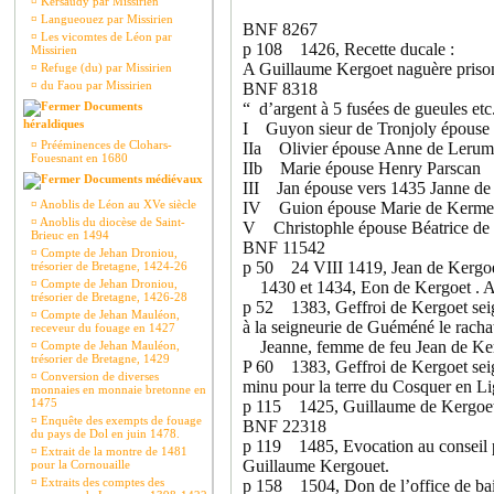
¤
Kersaudy par Missirien
¤
Langueouez par Missirien
BNF 8267
¤
Les vicomtes de Léon par
p 108 1426, Recette ducale :
Missirien
A Guillaume Kergoet naguère prisonn
¤
Refuge (du) par Missirien
¤
du Faou par Missirien
BNF 8318
Documents
“ d’argent à 5 fusées de gueules etc.
héraldiques
I Guyon sieur de Tronjoly épouse 
¤
Prééminences de Clohars-
IIa Olivier épouse Anne de Leru
Fouesnant en 1680
IIb Marie épouse Henry Parscan
Documents médiévaux
III Jan épouse vers 1435 Janne d
¤
Anoblis de Léon au XVe siècle
IV Guion épouse Marie de Kermell
¤
Anoblis du diocèse de Saint-
V Christophle épouse Béatrice de
Brieuc en 1494
BNF 11542
¤
Compte de Jehan Droniou,
p 50 24 VIII 1419, Jean de Kergoet 
trésorier de Bretagne, 1424-26
¤
Compte de Jehan Droniou,
1430 et 1434, Eon de Kergoet . 
trésorier de Bretagne, 1426-28
p 52 1383, Geffroi de Kergoet seign
¤
Compte de Jehan Mauléon,
à la seigneurie de Guéméné le rachat
receveur du fouage en 1427
Jeanne, femme de feu Jean de Kerg
¤
Compte de Jehan Mauléon,
trésorier de Bretagne, 1429
P 60 1383, Geffroi de Kergoet seign
¤
Conversion de diverses
minu pour la terre du Cosquer en Li
monnaies en monnaie bretonne en
1475
p 115 1425, Guillaume de Kergoet
¤
Enquête des exempts de fouage
BNF 22318
du pays de Dol en juin 1478.
p 119 1485, Evocation au conseil p
¤
Extrait de la montre de 1481
Guillaume Kergouet.
pour la Cornouaille
¤
Extraits des comptes des
p 158 1504, Don de l’office de bail