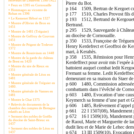
receveurs de Lesneven 1398-1422
Pierre du Bot.
¤
Feux en 1395 en Cornouaille
p 164 1509, Bertran de Kergoet cur
¤
Hommages au vicomte de
p 177 1510, Charles Provost fils d
Rohan en 1396
¤
Le Kemenet Héboé en 1327
p 193 1512, Bertrand de Kergouet t
¤
Montre d'Olivier de Bron en
Bertrand.
1451
p 295 1529, Sauvegarde à Châteaul
¤
Montre de 1481 (Tréguier)
au diocèse de Cornouaille.
¤
Montre de Geffroy de Couvran
1451
p 350 1533, Françoise de Tréguen ve
¤
Montre de Prigent de Trelever
Henry Kerdefrect et Geoffroi de Ke
1372
mari, à Kerahès.
¤
Montre de Rosnivinen en 1448
p 358 1535, Rémission pour Henry 
¤
Montre de la garde du château
de Brest en 1420
Kerdeffrect pour avoir mis l’espée 
¤
Montre du sire de Rieux en
battoient auquel combat ledit Kergoe
1351
Fremant sa femme. Ledit Kerdeffrec
¤
Montre générale de Léon en
demeurant en sa maison du Staer de 
1481
¤
Montre générale de Tréguier en
p 600 1480, Commission adressée à
1480.
combattants dans l’évêché de Cornou
¤
Montre générale de Vannes en
p 603 1480, Evocation d’une cause 
1481
Keymerch sa femme d’une part et G
¤
Montre le Chat 1375
¤
Relevés de documents de la
p 606 1485, Relèvement d’appel po
chambre des comptes de Bretagne
p 661 22 I 1507(08), Mandement pou
relatifs au Léon
p 672 16 I 1509(10), Mandement pou
¤
Serment des nobles de Goëllo
du diocèse de Saint-Brieuc en
de Raoul, Marie et Marguerite de la
1437
dudit lieu et de Marie de Lehec demo
¤
Serment des nobles de Léon en
p 674 13 III 1509(10), Evocation p
1437