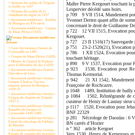
¤
Serment des nobles de Tréguier
Maître Pierre Kergouet touchant la 
et Goëllo en 1437
Lespervier décédé sans hoirs.
¤
Serment des nobles de la
p 709 9 VII 1514, Mandement pour 
châtellenie de Jugon en 1437
Yvonnet Derien quant affin de somm
¤
documents médiévaux - Anoblis
de Bretagne au XVe siècle
concernant le droit de Guillaume Deri
¤
documents médiévaux - Compte
p 722 12 VII 1515, Evocation pour
de Jehan Périou (1420).
Kergouet.
Documents médiévaux
p 727 23 II 1516(17) Sauvegarde p
bretons
p 751 23-2-1520(21), Evocation pou
¤
Carte des hommes d'armes de
Cornouaille en 1481
p 786 1 XII 1524, Evocation pour M
¤
Compte de Jehan Périou (1420).
touchant héritage.
¤
Montre de l'amiral de Penhoet
p 890 9 V 1537, Evocation pour Fra
pour la libération du duc (1420)
p 923 1538, Evocation pour René d
¤
documents médiévaux bretons -
Chevaliers de Léon
Thomas Kermorial.
¤
documents médiévaux bretons -
p 942 21 XI 1542, Mandement à C
Compte d'Aufroy Guynot,
Françoise de Rochcazre.
trésorier général de Bretagne,
1429-33
p 1048 1489, Institution de bailly
¤
documents médiévaux bretons -
p 1084 1502, Réintégrande de cert
Compte du chapitre de Tréguier
curateur de Henry de Launay sieur
1432-3.
¤
documents médiévaux bretons -
p 1117 1520, Evocation pour Jeha
Enquêtes de fouages en
BNF 22329
Cornouaille 1440-1480
p 281 Nécrologe de Daoulas : 6 VI
¤
documents médiévaux bretons -
Extrait du nécrologe de l'abbaye
BN carrés d’Hozier
de Daoulas
n ° 362 article Kergoet
¤
documents médiévaux bretons -
Vers 1530, Henry de Kernegues et 
Extraits de comptes des receveurs