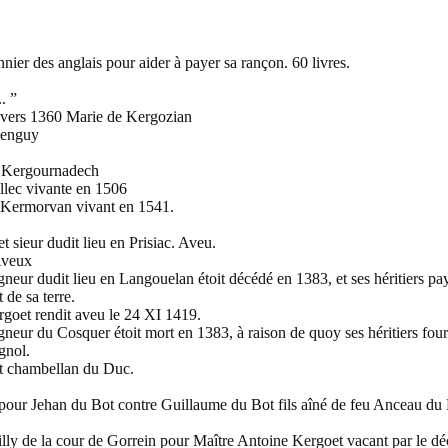
ier des anglais pour aider à payer sa rançon. 60 livres.
. ”
vers 1360 Marie de Kergozian
menguy
e Kergournadech
ec vivante en 1506
 Kermorvan vivant en 1541.
sieur dudit lieu en Prisiac. Aveu.
Aveux
eur dudit lieu en Langouelan étoit décédé en 1383, et ses héritiers pa
 de sa terre.
oet rendit aveu le 24 XI 1419.
eur du Cosquer étoit mort en 1383, à raison de quoy ses héritiers four
gnol.
 chambellan du Duc.
our Jehan du Bot contre Guillaume du Bot fils aîné de feu Anceau du 
ly de la cour de Gorrein pour Maître Antoine Kergoet vacant par le dé