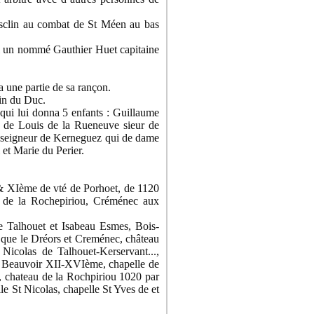
sclin au combat de St Méen au bas
el un nommé Gauthier Huet capitaine
a une partie de sa rançon.
in du Duc.
qui lui donna 5 enfants : Guillaume
e de Louis de la Rueneuve sieur de
n seigneur de Kerneguez qui de dame
et Marie du Perier.
X& XIème de vté de Porhoet, de 1120
de la Rochepiriou, Créménec aux
e Talhouet et Isabeau Esmes, Bois-
 que le Dréors et Creménec, château
icolas de Talhouet-Kerservant...,
 Beauvoir XII-XVIème, chapelle de
, chateau de la Rochpiriou 1020 par
e St Nicolas, chapelle St Yves de et