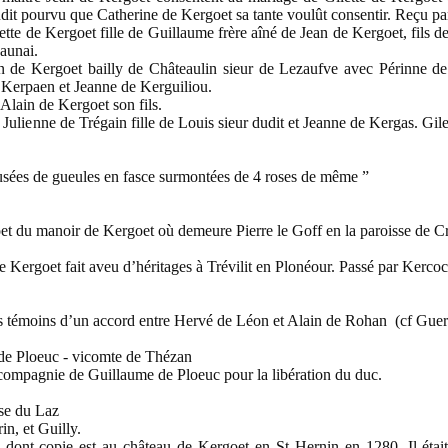
it pourvu que Catherine de Kergoet sa tante voulût consentir. Reçu p
tte de Kergoet fille de Guillaume frère aîné de Jean de Kergoet, fils de
aunai.
n de Kergoet bailly de Châteaulin sieur de Lezaufve avec Périnne de
e Kerpaen et Jeanne de Kerguiliou.
’Alain de Kergoet son fils.
Julienne de Trégain fille de Louis sieur dudit et Jeanne de Kergas. Gil
usées de gueules en fasce surmontées de 4 roses de même ”
t du manoir de Kergoet où demeure Pierre le Goff en la paroisse de Cr
ergoet fait aveu d’héritages à Trévilit en Plonéour. Passé par Kercoc
es témoins d’un accord entre Hervé de Léon et Alain de Rohan (cf Guer
 de Ploeuc - vicomte de Thézan
mpagnie de Guillaume de Ploeuc pour la libération du duc.
se du Laz
in, et Guilly.
n dont copie est au château de Kergoet en St Hernin en 1280. Il était