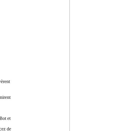
yèrent
nirent
Bot et
cez de