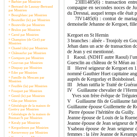
23III1485(6) : transaction entre 
¤
Barbier par Missirien
¤
Bertrand de Launay-Bertrand
compagne en secondes noces de Juqu
par Missirien
du Dresnai, auquel temps elle était 
¤
Bourgblanc par Missirien
7IV1485(6) : contrat de mariage e
¤
Bouteiller (le) par Missirien
demoiselle Jehanne de Kergoet, fill
¤
Bouteville par Missirien
¤
Brulon par Missirien
Kergoet en St Hernin
¤
Carné par Missirien
¤
Champion (de Cicé) par
3 branches : aînée - Tronjoly en Gou
Missirien
Jehan dans un acte de transaction do
¤
Chastel (du) par Missirien
de Jean y est mentionné.
¤
Châteaufur par Missirien
I Raoul. (NDHT autre Raoul) l’un 
¤
Coetquen par Missirien
Guesclin au château de St Méan au
¤
Couvran par Missirien
II Hervé seigneur de Kergoet en 136
¤
Disquay par Missirien
¤
Eder par Missirien
nommé Gauthier Huet capitaine anglais
¤
Famille du Mescam par
auprès de Kergorlay et Boisboissel.
Missirien
III Jehan ratifia le Traité de Guér
¤
Feuillée (la) par Missirien
IV Guillaume chevalier de l’Hermine,
¤
Fouquet par Missirien
Yves son frère évêque de Tréguier 
¤
Gentil (le) par Missirien
V Guillaume fils de Guillaume fai
¤
Glas par Missirien
¤
Généalogie de la maison de
Guillaume épouse Guillemette de 
Coetivy par Missirien
Pierre épouse l’héritière du Guilly.
¤
Généalogie de la maison de
Jeanne épouse de Louis de la Rueneu
Penmarc'h par Missirien
Jeanne épouse de Jean seigneur de M
¤
Keraly par Missirien
¤
Kerguelenen par Missirien
Ysabeau épouse de Jean seigneur d
¤
Kernevenoy par Missirien
femmes : la 1ère Jeanne de Kerampui