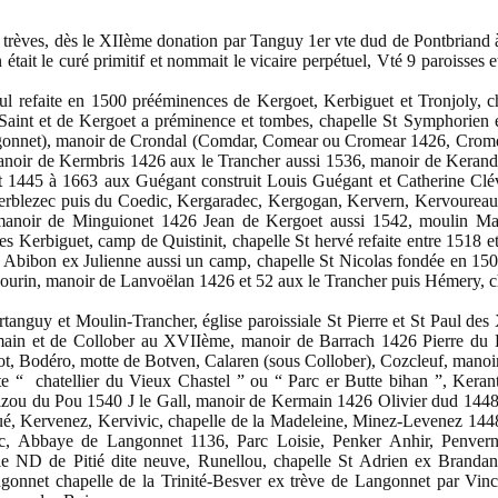
s trèves, dès le XIIème donation par Tanguy 1er vte dud de Pontbriand 
tait le curé primitif et nommait le vicaire perpétuel, Vté 9 paroisses e
Paul refaite en 1500 prééminences de Kergoet, Kerbiguet et Tronjoly, 
Saint et de Kergoet a préminence et tombes, chapelle St Symphorien 
nnet), manoir de Crondal (Comdar, Comear ou Cromear 1426, Cromda
noir de Kermbris 1426 aux le Trancher aussi 1536, manoir de Keran
t 1445 à 1663 aux Guégant construit Louis Guégant et Catherine Cl
blezec puis du Coedic, Kergaradec, Kergogan, Kervern, Kervoureau,
manoir de Minguionet 1426 Jean de Kergoet aussi 1542, moulin M
 Kerbiguet, camp de Quistinit, chapelle St hervé refaite entre 1518 e
t Abibon ex Julienne aussi un camp, chapelle St Nicolas fondée en 15
ourin, manoir de Lanvoëlan 1426 et 52 aux le Trancher puis Hémery, 
tanguy et Moulin-Trancher, église paroissiale St Pierre et St Paul d
main et de Collober au XVIIème, manoir de Barrach 1426 Pierre du
t, Bodéro, motte de Botven, Calaren (sous Collober), Cozcleuf, mano
e “ chatellier du Vieux Chastel ” ou “ Parc er Butte bihan ”, Keran
lizou du Pou 1540 J le Gall, manoir de Kermain 1426 Olivier dud 1448
é, Kervenez, Kervivic, chapelle de la Madeleine, Minez-Levenez 1448
ac, Abbaye de Langonnet 1136, Parc Loisie, Penker Anhir, Penvern
e ND de Pitié dite neuve, Runellou, chapelle St Adrien ex Brandan
angonnet chapelle de la Trinité-Besver ex trève de Langonnet par Vi