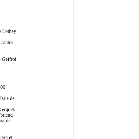
e Lothey
 contre
 Geffroi
000
Marie de
Kergoet.
ubriend
 garde
ern et