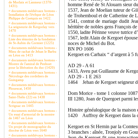
de Morlaix et Lanmeur (1370-
homme René de St Alouarn sieur dud
1431).
1537, Jean de Moelian tuteur de Gile
¤
documents médiévaux bretons -
Installation de l'évêque de Léon
de Trohemboul et de Catherine de L
Philippe de Coetquis en 1422.
1541, contrat de mariage dudit Jea
¤
documents médiévaux bretons -
héritière de nobles gens François d
La seigneurie de Kergorlay vers
1470
1550, ladite Périnne veuve tutrice d
¤
documents médiévaux bretons -
1567, ledit Alain de Kergoet épouse 
Liste des témoins de la fondation
noces de Michel du Bot.
de St-Aubin du Cormier (1225)
¤
documents médiévaux bretons -
BN PO 1606
Minu de rachat de Jehan le Barbu
Kergoet en Carhaix “ d’argent à 5 f
en Léon en 1413
¤
documents médiévaux bretons -
Montre de l'amiral de Penhoet
AD 29 - A 61
pour la libération du duc (1420)
1433, Aveu pat Guillaume de Kergoe
¤
documents médiévaux bretons -
AD 29 - 1 E 263
Nécrologe des cordeliers de
Guingamp
1464 Jehan de Kergoet seigneur de K
¤
documents médiévaux bretons -
Plouescat, 1450
Dom Morice - tome 1 colonne 1087
¤
documents médiévaux bretons -
Saint-Thélo (22) en 1438
III 1280, Joan de Quergoet parmi l
¤
documents médiévaux bretons -
Scrignac en 1445
Histoire généalogique de la maison
¤
documents médiévaux bretons -
Un essai d'armorial de la montre
1420 Auffroy de Kergoet dans la co
de 1467 en Léon
¤
documents médiévaux bretons -
Kergoet en St Hernin par la Comtes
Un projet de monographie du
diocèse de Léon vers 1640
3 branches : aînée, Tronjoly en Gour
¤
documents médiévaux bretons -
Jean de Kergoet fit une transactio