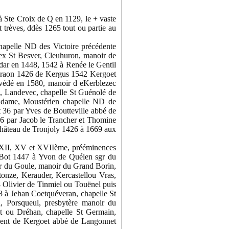
à Ste Croix de Q en 1129, le + vaste
t trèves, ddès 1265 tout ou partie au
chapelle ND des Victoire précédente
ex St Besver, Cleuhuron, manoir de
r en 1448, 1542 à Renée le Gentil
draon 1426 de Kergus 1542 Kergoet
évédé en 1580, manoir d eKerblezec
 Landevec, chapelle St Guénolé de
adame, Moustérien chapelle ND de
t 36 par Yves de Boutteville abbé de
06 par Jacob le Trancher et Thomine
château de Tronjoly 1426 à 1669 aux
es XII, XV et XVIIème, prééminences
 Bot 1447 à Yvon de Quélen sgr du
ir du Goule, manoir du Grand Borin,
tonze, Kerauder, Kercastellou Vras,
 Olivier de Tinmiel ou Touënel puis
 à Jehan Coetquéveran, chapelle St
, Porsqueul, presbytère manoir du
t ou Dréhan, chapelle St Germain,
ncent de Kergoet abbé de Langonnet