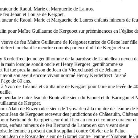
ateur de Raoul, Marie et Marguerite de Lanros.
e feu Jehan et Louise de Kergoet.
uteur de Raoul, Marie et Marguerite de Lanros enfants mineurs de feu
in pour Maître Guillaume de Kerguoet sur prééminences en l’église d
uve de feu Maître Guillaume de Kergouet tutrice de Gilette leur fille
rdefrect touchant le meurtre commis par eux dudit de Kergouet son
Kerdeffrect jeune gentilhomme de la paroisse de Landelleau neveu de
à la main lorsque sondit oncle et Henry Kergoet gentilhomme se
t fut tué prez la maison de Jean du Vieuxchastel et de Jehanne
t avoit son ayeul encore vivant nommé Henry Kerdeffrect l’aisné
l’âge de 80 ans.
 Yvon de Tréanna et Guillaume de Kergoet pour faire une levée de 4
aille.
pendante entre Jean de Bouteville sieur du Faouet et de Barregan et 
uillaume de Kergoet.
ur Alain de Rozemadec sieur de Tyovarlen à la montre de Jeanne de 
r Jean de Kergouet receveur des juridictions de Châteaulin, Châtea
r Bertrand de Kergoet sieur dudit lieu au nom et comme curateur et
nros, enfans mineurs de feu Bertrand de Lanros en son vivant sieur
iselle femme à présent dudit suppliant contre Olivier de la Palue.
our Jean de Rosmadec sieur de Glomel contre Jeanne et Ysabeau le Gu