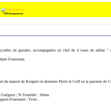
Téléchargements
 accolées de gueules, accompagnées en chef de 4 roses de même ” A
ohars Fouesnant.
n
t du manoir de Kergoet où demeure Pierre le Goff en la paroisse de C
: Guéguen ; St Tourédec : Jehan.
oguen-Fouesnant : Yvon .