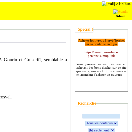
Admin
Spécial !
Achetez les livres d'Hervé Torchet
sur sa boutique en ligne
https://les-editions-de-la-
perenne.sumup.link
 Gourin et Guiscriff, semblable à
Vous pouvez soutenir ce site en
achetant des bons d'achat sur ce site
que vous pouvez offrir ou conserver
en attendant d'acheter un ouvrage
rosval.
Recherche