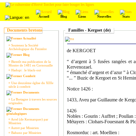
Accueil
Blog
Liens
Nouvelles
Stats
Documents bretons
Familles - Kergoet (de)
Actualité
¤
Soutenez la Société
Archéologique du Finistère
de KERGOET
Blog
“ d’argent à 5 fusées rangées et
¤
Bientôt ma publication de la
Montre de 1481 en Cornouaille
Kervenozael.
¤
Hadopi : le black-out
“ émanché d’argent et d’azur ” à Cl
Combrit
“... ” Buzic de Kergoet en St Herni
¤
Une deuxième église du XIIIe
siècle à combrit
Notice 1426 :
Documents
1433, Aveu par Guillaume de Kergoe
¤
La Bretagne à travers les sources
originales.
Documents
1426
généalogiques
Nobles : Gourin : Auffret ; Poullan 
¤
Arrel (de Kermarquer) par
Métayers : Clohars-Fouesnant & Pl
Missirien
¤
Autret par Missirien
Rosmorduc : art. Moellien :
¤
Bahuno par Missirien