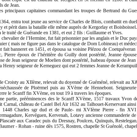
ls de Jean.
s principaux capitaines commandant les troupes de Bertrand du Gue
64, entra tout jeune au service de Charles de Blois, combattit en du
ray et périt dans la bataille elle même auprès de Kergorlay et Boisboissel.
 le traité de Guérande en 1381, et eut 2 fils : Guillaume et Yves.
evalier de l’Hermine, fut fait prisonnier par les anglais et le Duc pay
ier ( mais ne figure pas dans le catalogue de Dom Lobineau) et médec
 fait banneret en 1451, et épousa sa voisine Plézou de Coetquéveran 
 Pierre époux de l’héritière du Guilly dont postérité, Jeanne épous
use de Jean seigneur de Moelien dont postérité, Isabeau épouse de Jea
sa Henry seigneur de Kerneguez qui eut 2 femmes Jeanne de Kerampuil 
t le Croisty au XIIème, relevait du doyenné de Guéméné, relevait au 
échaussée de Ploërmel puis au XVème de Hennebont. Seigneurie 
re le Scanff fin XVème, en tout 19 à travers les époques.
ème partie, prééminences des le Scanff XVème, 1517 travaux Yvon d
t Carnal, château de Castel Bel Air 1632 au Talhouet-Kerservant ainsi
 1448 Charles sgr dud et de Paule- mi XVIème Pierre - fin XVI N
ermagadure, Kervéguen, Kervenah, Lotavy ancienne commanderie de
Plascaër aux Caradec puis du Dresnay, Poulcen, Quinquis, Restelegan
aumer - Rohan - ruine dès 1575, Rostren, chapelle St Guénolé, chapell