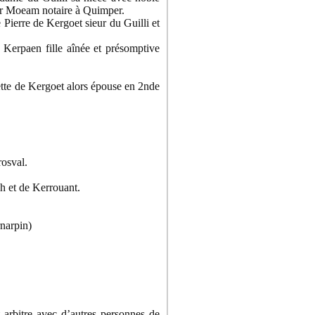
ar Moeam notaire à Quimper.
 Pierre de Kergoet sieur du Guilli et
 Kerpaen fille aînée et présomptive
ette de Kergoet alors épouse en 2nde
osval.
h et de Kerrouant.
narpin)
 arbitre avec d’autres personnes de