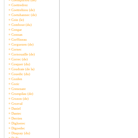
¤
Coetsquiriou (de)
¤
Coettredrez
¤
Coettrehiou (de)
¤
Coetuhannec (de)
¤
Coin (le)
¤
Combout (du)
¤
Congar
¤
Connan
¤
Corffineau
¤
Corguezen (de)
¤
Cornec
¤
Cornouaille (de)
¤
Correc (de)
¤
Cosquer (du)
¤
Coudraie (de la)
¤
Couedic (du)
¤
Cozden
¤
Cozic
¤
Crenezant
¤
Croespilau (de)
¤
Crozon (de)
¤
Crozval
¤
Daniel
¤
Dantec
¤
Derrien
¤
Digloerec
¤
Digoedec
¤
Disquay (du)