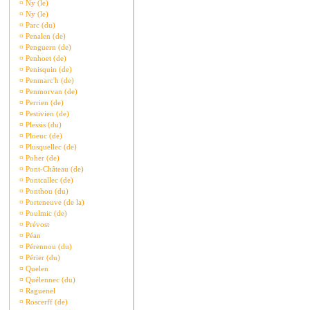
¤
Ny (le)
¤
Ny (le)
¤
Parc (du)
¤
Penalen (de)
¤
Penguern (de)
¤
Penhoet (de)
¤
Penisquin (de)
¤
Penmarc'h (de)
¤
Penmorvan (de)
¤
Perrien (de)
¤
Pestivien (de)
¤
Plessis (du)
¤
Ploeuc (de)
¤
Plusquellec (de)
¤
Poher (de)
¤
Pont-Château (de)
¤
Pontcallec (de)
¤
Ponthou (du)
¤
Porteneuve (de la)
¤
Poulmic (de)
¤
Prévost
¤
Péan
¤
Pérennou (du)
¤
Périer (du)
¤
Quelen
¤
Quélennec (du)
¤
Raguenel
¤
Roscerff (de)