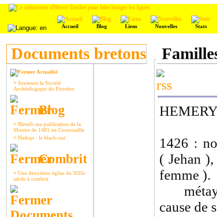
Accueil
Blog
Liens
Nouvelles
Stats
Documents bretons
Famille
Actualité
¤
Soutenez la Société
Archéologique du Finistère
Blog
HEMER
¤
Bientôt ma publication de la
Montre de 1481 en Cornouaille
¤
Hadopi : le black-out
1426 : no
( Jehan )
Combrit
femme ).
¤
Une deuxième église du XIIIe
siècle à combrit
métayer
cause de 
Documents