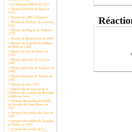
¤
Le Kemenet Héboé en 1327
¤
Montre d'Olivier de Bron en
1451
Réaction
¤
Montre de 1481 (Tréguier)
¤
Montre de Geffroy de Couvran
1451
¤
Montre de Prigent de Trelever
1372
¤
Montre de Rosnivinen en 1448
¤
Montre de la garde du château
de Brest en 1420
¤
Montre du sire de Rieux en
P
1351
¤
Montre générale de Léon en
1481
¤
Montre générale de Tréguier en
1480.
¤
Montre générale de Vannes en
1481
¤
Montre le Chat 1375
¤
Relevés de documents de la
chambre des comptes de Bretagne
relatifs au Léon
¤
Serment des nobles de Goëllo
du diocèse de Saint-Brieuc en
1437
¤
Serment des nobles de Léon en
1437
¤
Serment des nobles de Tréguier
et Goëllo en 1437
¤
Serment des nobles de la