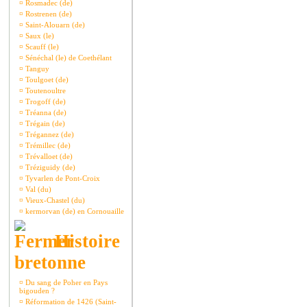
¤
Rosmadec (de)
¤
Rostrenen (de)
¤
Saint-Alouarn (de)
¤
Saux (le)
¤
Scauff (le)
¤
Sénéchal (le) de Coethélant
¤
Tanguy
¤
Toulgoet (de)
¤
Toutenoultre
¤
Trogoff (de)
¤
Tréanna (de)
¤
Trégain (de)
¤
Trégannez (de)
¤
Trémillec (de)
¤
Trévalloet (de)
¤
Tréziguidy (de)
¤
Tyvarlen de Pont-Croix
¤
Val (du)
¤
Vieux-Chastel (du)
¤
kermorvan (de) en Cornouaille
Histoire
bretonne
¤
Du sang de Poher en Pays
bigouden ?
¤
Réformation de 1426 (Saint-