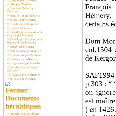
¤
Disquay par Missirien
¤
Eder par Missirien
François
¤
Famille du Mescam par
Missirien
Hémery, 
¤
Feuillée (la) par Missirien
¤
Fouquet par Missirien
certains é
¤
Gentil (le) par Missirien
¤
Glas par Missirien
¤
Généalogie de la maison de
Coetivy par Missirien
Dom Moric
¤
Généalogie de la maison de
Penmarc'h par Missirien
¤
Keraly par Missirien
col.1504
¤
Kerguelenen par Missirien
¤
Kernevenoy par Missirien
de Kergor
¤
Kersaudy par Missirien
¤
Langueouez par Missirien
¤
Les vicomtes de Léon par
Missirien
SAF1994 
¤
Refuge (du) par Missirien
¤
du Faou par Missirien
p.303 : “
on ignor
Documents
est maîtr
héraldiques
) en 1426.
¤
Prééminences de Clohars-