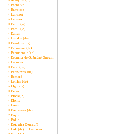
¤
Avaugour (d')
¤
Bachelier
¤
Bahuezre
¤
Bahulost
¤
Bahuno
¤
Baillif (le)
¤
Barbu (le)
¤
Barray
¤
Bavalan (de)
¤
Beaubois (de)
¤
Beaucours (de)
¤
Beaumanoir (de)
¤
Beaumer de Guéméné-Guégant
¤
Becmeur
¤
Beisit (du)
¤
Bennerven (de)
¤
Bernard
¤
Berrien (de)
¤
Bigot (le)
¤
Bizien
¤
Bloas (le)
¤
Blohio
¤
Bocozel
¤
Bodigneau (de)
¤
Bogar
¤
Bohic
¤
Bois (du) Dourduff
¤
Bois (du) de Lesnarvor