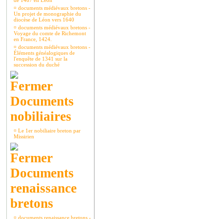
de 1467 en Léon
¤
documents médiévaux bretons -
Un projet de monographie du
diocèse de Léon vers 1640
¤
documents médiévaux bretons -
Voyage du comte de Richemont
en France, 1424.
¤
documents médiévaux bretons -
Éléments généalogiques de
l'enquête de 1341 sur la
succession du duché
Documents
nobiliaires
¤
Le 1er nobiliaire breton par
Missirien
Documents
renaissance
bretons
¤
documents renaissance bretons -