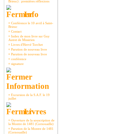
Brieuc) : premières réflexions
Info
¤
Conférence le 10 avril à Saint-
Brieuc
¤
Contact
¤
Index de mon livre sur Guy
Autret de Missirien
¤
Livres d'Hervé Torchet
¤
Parution de nouveau livre
¤
Parution de nouveau livre
¤
conférence
¤
signature
Information
¤
Excursion de la S.A.F. le 19
juillet
Livres
¤
Ouverture de la souscription de
la Montre de 1481 (Cornouaille)
¤
Parution de la Montre de 1481
(Cornouaille)