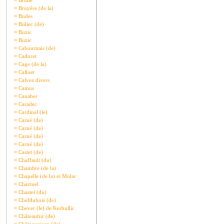
¤
Brullé
¤
Bruyère (de la)
¤
Budes
¤
Buliec (de)
¤
Buzic
¤
Buzic
¤
Cabournais (de)
¤
Cadoret
¤
Cage (de la)
¤
Calloet
¤
Calvez divers
¤
Camus
¤
Canaber
¤
Caradec
¤
Cardinal (le)
¤
Carné (de)
¤
Carné (de)
¤
Carné (de)
¤
Carné (de)
¤
Castet (de)
¤
Chaffault (du)
¤
Chambre (de la)
¤
Chapelle (de la) et Molac
¤
Charruel
¤
Chastel (du)
¤
Chefdubois (de)
¤
Chever (le) de Kerbullic
¤
Châteaufur (de)