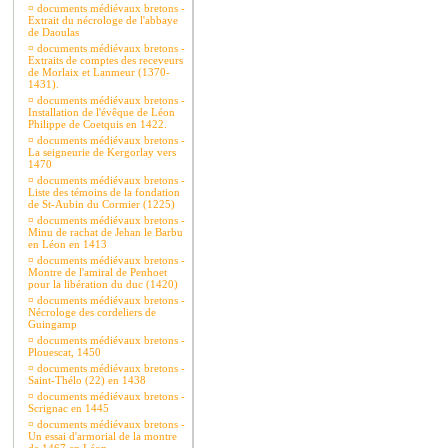
¤
documents médiévaux bretons -
Extrait du nécrologe de l'abbaye
de Daoulas
¤
documents médiévaux bretons -
Extraits de comptes des receveurs
de Morlaix et Lanmeur (1370-
1431).
¤
documents médiévaux bretons -
Installation de l'évêque de Léon
Philippe de Coetquis en 1422.
¤
documents médiévaux bretons -
La seigneurie de Kergorlay vers
1470
¤
documents médiévaux bretons -
Liste des témoins de la fondation
de St-Aubin du Cormier (1225)
¤
documents médiévaux bretons -
Minu de rachat de Jehan le Barbu
en Léon en 1413
¤
documents médiévaux bretons -
Montre de l'amiral de Penhoet
pour la libération du duc (1420)
¤
documents médiévaux bretons -
Nécrologe des cordeliers de
Guingamp
¤
documents médiévaux bretons -
Plouescat, 1450
¤
documents médiévaux bretons -
Saint-Thélo (22) en 1438
¤
documents médiévaux bretons -
Scrignac en 1445
¤
documents médiévaux bretons -
Un essai d'armorial de la montre