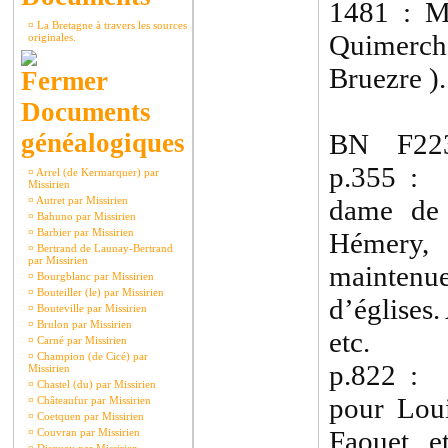
1481 : M
¤
La Bretagne à travers les sources
Quimerch
originales.
Bruezre ).
Documents
généalogiques
BN F223
p.355 :
¤
Arrel (de Kermarquer) par
Missirien
¤
Autret par Missirien
dame de 
¤
Bahuno par Missirien
¤
Barbier par Missirien
Hémery
¤
Bertrand de Launay-Bertrand
par Missirien
mainte
¤
Bourgblanc par Missirien
¤
Bouteiller (le) par Missirien
d’églises
¤
Bouteville par Missirien
¤
Brulon par Missirien
etc.
¤
Carné par Missirien
¤
Champion (de Cicé) par
p.822 : 
Missirien
¤
Chastel (du) par Missirien
pour Loui
¤
Châteaufur par Missirien
¤
Coetquen par Missirien
Faouet e
¤
Couvran par Missirien