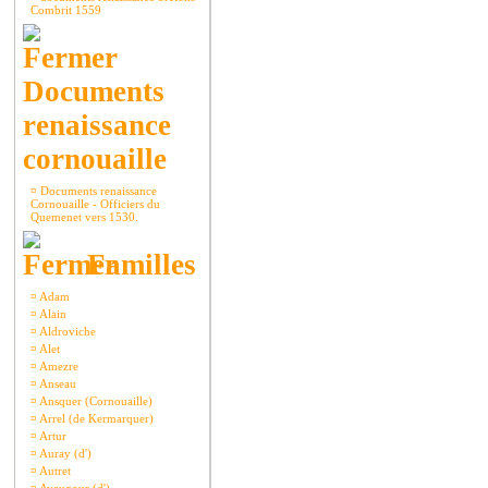
Combrit 1559
Documents
renaissance
cornouaille
¤
Documents renaissance
Cornouaille - Officiers du
Quemenet vers 1530.
Familles
¤
Adam
¤
Alain
¤
Aldroviche
¤
Alet
¤
Amezre
¤
Anseau
¤
Ansquer (Cornouaille)
¤
Arrel (de Kermarquer)
¤
Artur
¤
Auray (d')
¤
Autret