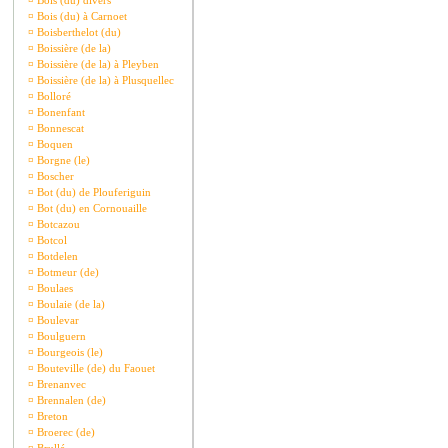
¤
Bois (du) divers
¤
Bois (du) à Carnoet
¤
Boisberthelot (du)
¤
Boissière (de la)
¤
Boissière (de la) à Pleyben
¤
Boissière (de la) à Plusquellec
¤
Bolloré
¤
Bonenfant
¤
Bonnescat
¤
Boquen
¤
Borgne (le)
¤
Boscher
¤
Bot (du) de Plouferiguin
¤
Bot (du) en Cornouaille
¤
Botcazou
¤
Botcol
¤
Botdelen
¤
Botmeur (de)
¤
Boulaes
¤
Boulaie (de la)
¤
Boulevar
¤
Boulguern
¤
Bourgeois (le)
¤
Bouteville (de) du Faouet
¤
Brenanvec
¤
Brennalen (de)
¤
Breton
¤
Broerec (de)