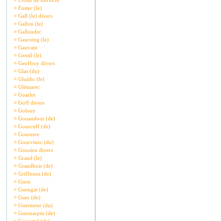
¤
Frollo de Kerlivio
¤
Fustec (le)
¤
Gall (le) divers
¤
Gallou (le)
¤
Galloudec
¤
Gascoing (le)
¤
Gauvain
¤
Gentil (le)
¤
Geoffroy divers
¤
Glas (du)
¤
Gluidic (le)
¤
Glémarec
¤
Goarlot
¤
Goff divers
¤
Golouy
¤
Gouandour (de)
¤
Gourcuff (de)
¤
Gourezre
¤
Gourvinec (du)
¤
Gouzien divers
¤
Grand (le)
¤
Grandbois (de)
¤
Griffonez (de)
¤
Guen
¤
Guengat (de)
¤
Guer (de)
¤
Guermeur (du)
¤
Guernarpin (de)