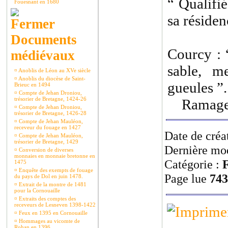
“ Qualifié
Fouesnant en 1680
sa résiden
Documents
Courcy : 
médiévaux
sable, m
¤
Anoblis de Léon au XVe siècle
¤
Anoblis du diocèse de Saint-
gueules ”.
Brieuc en 1494
¤
Compte de Jehan Droniou,
trésorier de Bretagne, 1424-26
Ramage 
¤
Compte de Jehan Droniou,
trésorier de Bretagne, 1426-28
¤
Compte de Jehan Mauléon,
receveur du fouage en 1427
Date de créa
¤
Compte de Jehan Mauléon,
trésorier de Bretagne, 1429
Dernière mod
¤
Conversion de diverses
monnaies en monnaie bretonne en
Catégorie :
F
1475
¤
Enquête des exempts de fouage
Page lue
743
du pays de Dol en juin 1478.
¤
Extrait de la montre de 1481
pour la Cornouaille
¤
Extraits des comptes des
receveurs de Lesneven 1398-1422
¤
Feux en 1395 en Cornouaille
¤
Hommages au vicomte de
Rohan en 1396