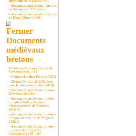
châtellenie de Jugon en 1437
¤
documents médiévaux - Anoblis
de Bretagne au XVe siècle
¤
documents médiévaux - Compte
de Jehan Périou (1420).
Documents
médiévaux
bretons
¤
Carte des hommes d'armes de
Cornouaille en 1481
¤
Compte de Jehan Périou (1420).
¤
Montre de l'amiral de Penhoet
pour la libération du duc (1420)
¤
documents médiévaux bretons -
Chevaliers de Léon
¤
documents médiévaux bretons -
Compte d'Aufroy Guynot,
trésorier général de Bretagne,
1429-33
¤
documents médiévaux bretons -
Compte du chapitre de Tréguier
1432-3.
¤
documents médiévaux bretons -
Enquêtes de fouages en
Cornouaille 1440-1480