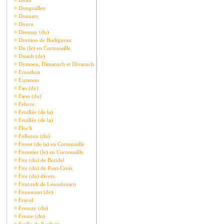
¤
Dollo
¤
Dongoallen
¤
Donnars
¤
Douce
¤
Dresnay (du)
¤
Droniou de Bodigneau
¤
Du (le) en Cornouaille
¤
Duault (de)
¤
Dymoen, Dimanach et Divanach
¤
Ernothon
¤
Euzenou
¤
Fao (du)
¤
Faou (du)
¤
Febvre
¤
Feuillée (de la)
¤
Feuillée (de la)
¤
Floc'h
¤
Follezou (du)
¤
Forest (de la) en Cornouaille
¤
Forestier (le) en Cornouaille
¤
Fou (du) de Bezidel
¤
Fou (du) de Pont-Croix
¤
Fou (du) divers
¤
Foucault de Lesoulouarn
¤
Fouesnant (de)
¤
Fraval
¤
Fresnay (du)
¤
Fresne (du)