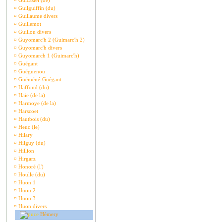
¤
Guicastel (de)
¤
Guilguiffin (du)
¤
Guillaume divers
¤
Guillemot
¤
Guillou divers
¤
Guyomarc'h 2 (Guimarc'h 2)
¤
Guyomarc'h divers
¤
Guyomarch 1 (Guimarc'h)
¤
Guégant
¤
Guéguenou
¤
Guéméné-Guégant
¤
Haffond (du)
¤
Haie (de la)
¤
Harmoye (de la)
¤
Harscoet
¤
Hautbois (du)
¤
Heuc (le)
¤
Hilary
¤
Hilguy (du)
¤
Hillion
¤
Hirgarz
¤
Honoré (l')
¤
Houlle (du)
¤
Huon 1
¤
Huon 2
¤
Huon 3
¤
Huon divers
Hémery