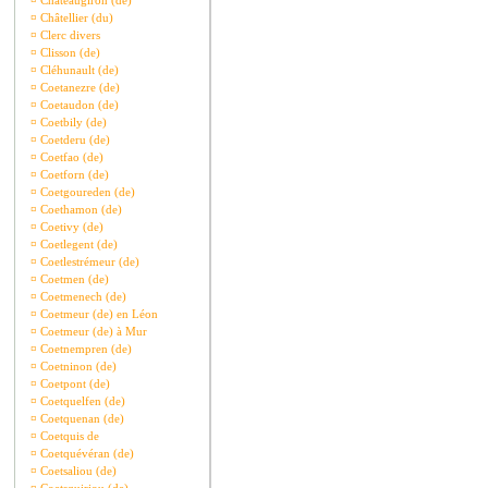
¤
Châteaugiron (de)
¤
Châtellier (du)
¤
Clerc divers
¤
Clisson (de)
¤
Cléhunault (de)
¤
Coetanezre (de)
¤
Coetaudon (de)
¤
Coetbily (de)
¤
Coetderu (de)
¤
Coetfao (de)
¤
Coetforn (de)
¤
Coetgoureden (de)
¤
Coethamon (de)
¤
Coetivy (de)
¤
Coetlegent (de)
¤
Coetlestrémeur (de)
¤
Coetmen (de)
¤
Coetmenech (de)
¤
Coetmeur (de) en Léon
¤
Coetmeur (de) à Mur
¤
Coetnempren (de)
¤
Coetninon (de)
¤
Coetpont (de)
¤
Coetquelfen (de)
¤
Coetquenan (de)
¤
Coetquis de
¤
Coetquévéran (de)
¤
Coetsaliou (de)