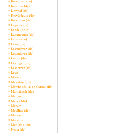
¤
Kersauzon (de)
¤
Kerviher (de)
¤
Kervéol (de)
¤
Kervéréguin (de)
¤
Kerynisan (de)
¤
Lagadec (le)
¤
Lande (de la)
¤
Langueouez (de)
¤
Lanros (de)
¤
Laval (de)
¤
Lesaudevez (de)
¤
Lesaudevez (de)
¤
Lesivy (de)
¤
Lesongar (de)
¤
Lespervez (de)
¤
Léon
¤
Madeuc
¤
Malestroit (de)
¤
Marche (de la) en Cornouaille
¤
Marhallac'h (du)
¤
Marigo
¤
Menez (du)
¤
Moeam
¤
Moellien (de)
¤
Moreau
¤
Morillon
¤
Mur (de et du)
¤
Nevet (de)