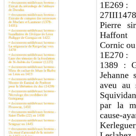
1E269 :
¤
documents médiévaux bretons -
Extrait du nécrologe de l'abbaye
de Daoulas
27III147
¤
documents médiévaux bretons -
Extraits de comptes des receveurs
de Morlaix et Lanmeur (1370-
Pierre s
1431).
¤
documents médiévaux bretons -
Haffont
Installation de l'évêque de Léon
Philippe de Coetquis en 1422.
Cornic ou
¤
documents médiévaux bretons -
La seigneurie de Kergorlay vers
1470
1E270 :
¤
documents médiévaux bretons -
Liste des témoins de la fondation
de St-Aubin du Cormier (1225)
1389 : G
¤
documents médiévaux bretons -
Minu de rachat de Jehan le Barbu
Jehanne 
en Léon en 1413
¤
documents médiévaux bretons -
aveu au 
Montre de l'amiral de Penhoet
pour la libération du duc (1420)
¤
documents médiévaux bretons -
Squividan
Nécrologe des cordeliers de
Guingamp
par la m
¤
documents médiévaux bretons -
Plouescat, 1450
¤
documents médiévaux bretons -
cause-ay
Saint-Thélo (22) en 1438
¤
documents médiévaux bretons -
Kerlegue
Scrignac en 1445
¤
documents médiévaux bretons -
Leslahez 
Un essai d'armorial de la montre