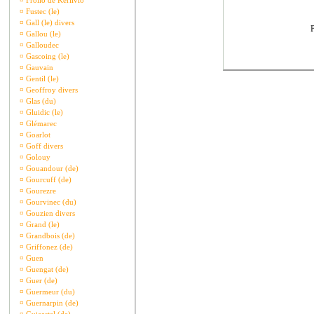
¤
Frollo de Kerlivio
¤
Fustec (le)
¤
Gall (le) divers
P
¤
Gallou (le)
¤
Galloudec
¤
Gascoing (le)
¤
Gauvain
¤
Gentil (le)
¤
Geoffroy divers
¤
Glas (du)
¤
Gluidic (le)
¤
Glémarec
¤
Goarlot
¤
Goff divers
¤
Golouy
¤
Gouandour (de)
¤
Gourcuff (de)
¤
Gourezre
¤
Gourvinec (du)
¤
Gouzien divers
¤
Grand (le)
¤
Grandbois (de)
¤
Griffonez (de)
¤
Guen
¤
Guengat (de)
¤
Guer (de)
¤
Guermeur (du)
¤
Guernarpin (de)