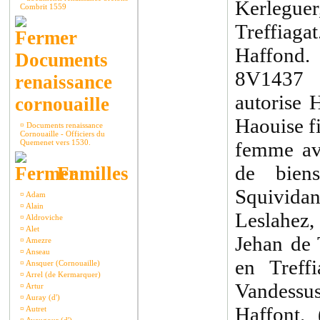
Kerleguer
Combrit 1559
Treffiag
Haffond.
Documents
8V1437 
renaissance
autorise 
cornouaille
Haouise f
¤
Documents renaissance
Cornouaille - Officiers du
Quemenet vers 1530.
femme av
de biens
Familles
Squivida
¤
Adam
¤
Alain
Leslahez,
¤
Aldroviche
¤
Alet
Jehan de 
¤
Amezre
¤
Anseau
en Treff
¤
Ansquer (Cornouaille)
¤
Arrel (de Kermarquer)
Vandessu
¤
Artur
¤
Auray (d')
Haffont.
¤
Autret