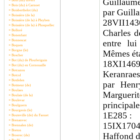
Guillaume
¤
Bois (du) divers
¤
Bois (du) à Carnoet
par Guill
¤
Boisberthelot (du)
¤
Boissière (de la)
28VII143
¤
Boissière (de la) à Pleyben
¤
Boissière (de la) à Plusquellec
Charles d
¤
Bolloré
¤
Bonenfant
¤
Bonnescat
entre lui
¤
Boquen
¤
Borgne (le)
Mêmes ét
¤
Boscher
¤
Bot (du) de Plouferiguin
18XI1469
¤
Bot (du) en Cornouaille
¤
Botcazou
Keranraes
¤
Botcol
¤
Botdelen
par Henr
¤
Botmeur (de)
¤
Boulaes
Margueri
¤
Boulaie (de la)
¤
Boulevar
principale
¤
Boulguern
¤
Bourgeois (le)
1E285 :
¤
Bouteville (de) du Faouet
¤
Brenanvec
15IX1704
¤
Brennalen (de)
¤
Breton
Haffond d
¤
Broerec (de)