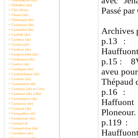
avec Jeha
¤
Châteaugiron (de)
¤
Châtellier (du)
Passé par
¤
Clerc divers
¤
Clisson (de)
¤
Cléhunault (de)
¤
Coetanezre (de)
Archives p
¤
Coetaudon (de)
¤
Coetbily (de)
p.13 : 
¤
Coetderu (de)
¤
Coetfao (de)
Hauffuont
¤
Coetforn (de)
¤
Coetgoureden (de)
p.15 : 8V
¤
Coethamon (de)
¤
Coetivy (de)
aveu pour
¤
Coetlegent (de)
¤
Coetlestrémeur (de)
Thépaud d
¤
Coetmen (de)
¤
Coetmenech (de)
¤
Coetmeur (de) en Léon
p.16 : 
¤
Coetmeur (de) à Mur
¤
Coetnempren (de)
Haffuon
¤
Coetninon (de)
¤
Coetpont (de)
Ploneour.
¤
Coetquelfen (de)
¤
Coetquenan (de)
p.119 : 
¤
Coetquis de
¤
Coetquévéran (de)
Hauffuon
¤
Coetsaliou (de)