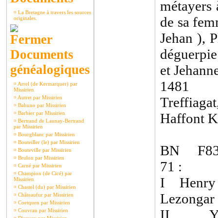
métayers 
¤
La Bretagne à travers les sources
de sa fem
originales.
Jehan ), 
déguerpie
Documents
généalogiques
et Jehanne
1481 :
¤
Arrel (de Kermarquer) par
Missirien
¤
Autret par Missirien
Treffiaga
¤
Bahuno par Missirien
¤
Barbier par Missirien
Haffont Ke
¤
Bertrand de Launay-Bertrand
par Missirien
¤
Bourgblanc par Missirien
¤
Bouteiller (le) par Missirien
BN F8318
¤
Bouteville par Missirien
¤
Brulon par Missirien
71 :
¤
Carné par Missirien
¤
Champion (de Cicé) par
I Henry 
Missirien
¤
Chastel (du) par Missirien
Lezongar
¤
Châteaufur par Missirien
¤
Coetquen par Missirien
II Yve
¤
Couvran par Missirien