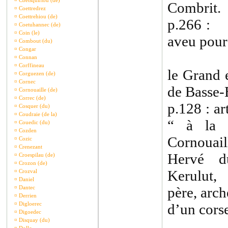
¤
Coetsquiriou (de)
Combrit.
¤
Coettredrez
¤
Coettrehiou (de)
p.266 : J
¤
Coetuhannec (de)
¤
Coin (le)
aveu pour
¤
Combout (du)
¤
Congar
¤
Connan
¤
Corffineau
le Grand 
¤
Corguezen (de)
¤
Cornec
de Basse-
¤
Cornouaille (de)
¤
Correc (de)
p.128 : ar
¤
Cosquer (du)
¤
Coudraie (de la)
“ à la 
¤
Couedic (du)
¤
Cozden
Cornouai
¤
Cozic
¤
Crenezant
Hervé d
¤
Croespilau (de)
¤
Crozon (de)
Kerulut,
¤
Crozval
¤
Daniel
¤
Dantec
père, arc
¤
Derrien
¤
Digloerec
d’un corse
¤
Digoedec
¤
Disquay (du)