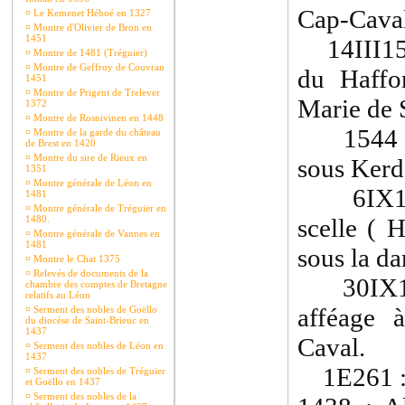
Cap-Caval
¤
Le Kemenet Héboé en 1327
¤
Montre d'Olivier de Bron en
1451
14III153
¤
Montre de 1481 (Tréguier)
¤
Montre de Geffroy de Couvran
du Haffon
1451
¤
Montre de Prigent de Trelever
Marie de S
1372
¤
Montre de Rosnivinen en 1448
1544 : 
¤
Montre de la garde du château
de Brest en 1420
¤
Montre du sire de Rieux en
sous Kerd
1351
¤
Montre générale de Léon en
6IX1436
1481
¤
Montre générale de Tréguier en
1480.
scelle ( 
¤
Montre générale de Vannes en
1481
sous la d
¤
Montre le Chat 1375
¤
Relevés de documents de la
30IX149
chambre des comptes de Bretagne
relatifs au Léon
afféage 
¤
Serment des nobles de Goëllo
du diocèse de Saint-Brieuc en
1437
Caval.
¤
Serment des nobles de Léon en
1437
1E261 
¤
Serment des nobles de Tréguier
et Goëllo en 1437
¤
Serment des nobles de la