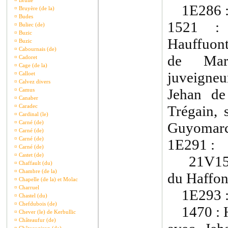
¤
Brullé
1E286 
¤
Bruyère (de la)
¤
Budes
1521 :
¤
Buliec (de)
¤
Buzic
Hauffuont
¤
Buzic
¤
Cabournais (de)
de Mari
¤
Cadoret
¤
Cage (de la)
juveigne
¤
Calloet
¤
Calvez divers
Jehan de
¤
Camus
¤
Canaber
¤
Caradec
Trégain, 
¤
Cardinal (le)
¤
Carné (de)
Guyomarch
¤
Carné (de)
¤
Carné (de)
1E291 :
¤
Carné (de)
¤
Castet (de)
21V1556 
¤
Chaffault (du)
¤
Chambre (de la)
du Haffon
¤
Chapelle (de la) et Molac
¤
Charruel
1E293 
¤
Chastel (du)
¤
Chefdubois (de)
1470 : H
¤
Chever (le) de Kerbullic
¤
Châteaufur (de)