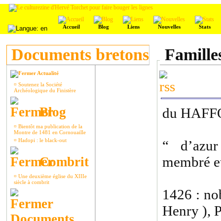
Accueil
Blog
Liens
Nouvelles
Stats
Documents bretons
Famille
Actualité
¤
Soutenez la Société
Archéologique du Finistère
Blog
du HAF
¤
Bientôt ma publication de la
Montre de 1481 en Cornouaille
¤
Hadopi : le black-out
“ d’azur
membré et
Combrit
¤
Une deuxième église du XIIIe
siècle à combrit
1426 : no
Henry ), P
Documents