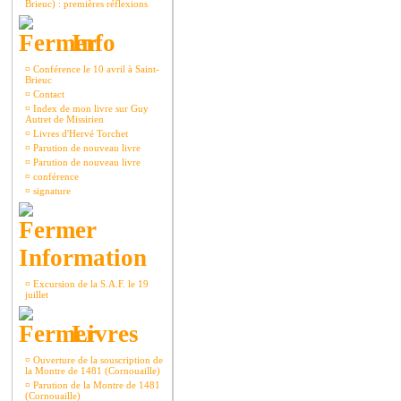
Brieuc) : premières réflexions
Info
¤
Conférence le 10 avril à Saint-
Brieuc
¤
Contact
¤
Index de mon livre sur Guy
Autret de Missirien
¤
Livres d'Hervé Torchet
¤
Parution de nouveau livre
¤
Parution de nouveau livre
¤
conférence
¤
signature
Information
¤
Excursion de la S.A.F. le 19
juillet
Livres
¤
Ouverture de la souscription de
la Montre de 1481 (Cornouaille)
¤
Parution de la Montre de 1481
(Cornouaille)