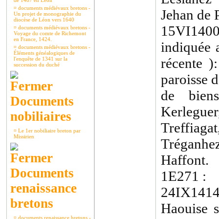
de 1467 en Léon
¤
documents médiévaux bretons -
Jehan de 
Un projet de monographie du
diocèse de Léon vers 1640
15VI140
¤
documents médiévaux bretons -
Voyage du comte de Richemont
en France, 1424.
indiquée 
¤
documents médiévaux bretons -
Éléments généalogiques de
récente )
l'enquête de 1341 sur la
succession du duché
paroisse 
de biens
Documents
Kerleguer
nobiliaires
Treffiag
¤
Le 1er nobiliaire breton par
Missirien
Tréganhe
Haffont.
Documents
1E271 :
renaissance
24IX1414
bretons
Haouise 
¤
documents renaissance bretons -