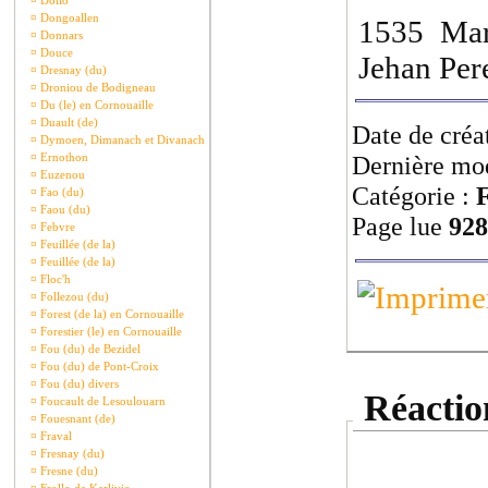
¤
Dollo
¤
Dongoallen
1535 Mar
¤
Donnars
¤
Douce
Jehan Per
¤
Dresnay (du)
¤
Droniou de Bodigneau
¤
Du (le) en Cornouaille
¤
Duault (de)
Date de créa
¤
Dymoen, Dimanach et Divanach
¤
Ernothon
Dernière mod
¤
Euzenou
Catégorie :
F
¤
Fao (du)
¤
Faou (du)
Page lue
928
¤
Febvre
¤
Feuillée (de la)
¤
Feuillée (de la)
¤
Floc'h
¤
Follezou (du)
¤
Forest (de la) en Cornouaille
¤
Forestier (le) en Cornouaille
¤
Fou (du) de Bezidel
¤
Fou (du) de Pont-Croix
¤
Fou (du) divers
Réaction
¤
Foucault de Lesoulouarn
¤
Fouesnant (de)
¤
Fraval
¤
Fresnay (du)
¤
Fresne (du)