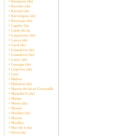
¤
Kersauzon (de)
¤
Kerviher (de)
¤
Kervéol (de)
¤
Kervéréguin (de)
¤
Kerynisan (de)
¤
Lagadec (le)
¤
Lande (de la)
¤
Langueouez (de)
¤
Lanros (de)
¤
Laval (de)
¤
Lesaudevez (de)
¤
Lesaudevez (de)
¤
Lesivy (de)
¤
Lesongar (de)
¤
Lespervez (de)
¤
Léon
¤
Madeuc
¤
Malestroit (de)
¤
Marche (de la) en Cornouaille
¤
Marhallac'h (du)
¤
Marigo
¤
Menez (du)
¤
Moeam
¤
Moellien (de)
¤
Moreau
¤
Morillon
¤
Mur (de et du)
¤
Nevet (de)