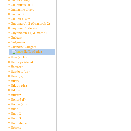
¤
Guicastel (de)
¤
Guilguiffin (du)
¤
Guillaume divers
¤
Guillemot
¤
Guillou divers
¤
Guyomarc'h 2 (Guimarc'h 2)
¤
Guyomarc'h divers
¤
Guyomarch 1 (Guimarc'h)
¤
Guégant
¤
Guéguenou
¤
Guéméné-Guégant
Haffond (du)
¤
Haie (de la)
¤
Harmoye (de la)
¤
Harscoet
¤
Hautbois (du)
¤
Heuc (le)
¤
Hilary
¤
Hilguy (du)
¤
Hillion
¤
Hirgarz
¤
Honoré (l')
¤
Houlle (du)
¤
Huon 1
¤
Huon 2
¤
Huon 3
¤
Huon divers
¤
Hémery