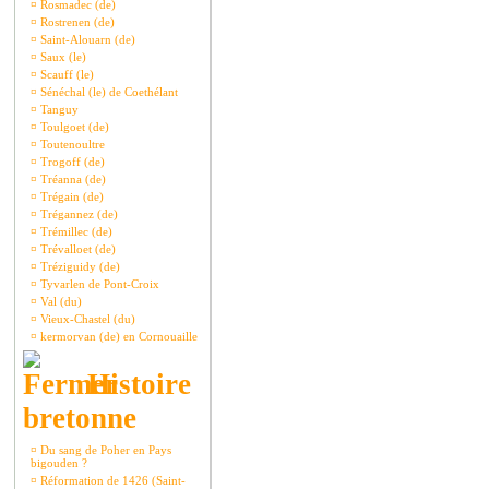
¤
Rosmadec (de)
¤
Rostrenen (de)
¤
Saint-Alouarn (de)
¤
Saux (le)
¤
Scauff (le)
¤
Sénéchal (le) de Coethélant
¤
Tanguy
¤
Toulgoet (de)
¤
Toutenoultre
¤
Trogoff (de)
¤
Tréanna (de)
¤
Trégain (de)
¤
Trégannez (de)
¤
Trémillec (de)
¤
Trévalloet (de)
¤
Tréziguidy (de)
¤
Tyvarlen de Pont-Croix
¤
Val (du)
¤
Vieux-Chastel (du)
¤
kermorvan (de) en Cornouaille
Histoire
bretonne
¤
Du sang de Poher en Pays
bigouden ?
¤
Réformation de 1426 (Saint-