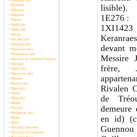
¤
Avaugour (d')
lisible).
¤
Bachelier
¤
Bahuezre
¤
Bahulost
1E276 :
¤
Bahuno
¤
Baillif (le)
1XI142
¤
Barbu (le)
¤
Barray
Keranraes,
¤
Bavalan (de)
¤
Beaubois (de)
devant mo
¤
Beaucours (de)
¤
Beaumanoir (de)
Messire 
¤
Beaumer de Guéméné-Guégant
¤
Becmeur
frère, 
¤
Beisit (du)
¤
Bennerven (de)
apparten
¤
Bernard
¤
Berrien (de)
Rivalen C
¤
Bigot (le)
¤
Bizien
de Tréou
¤
Bloas (le)
¤
Blohio
demeure 
¤
Bocozel
¤
Bodigneau (de)
en id) (
¤
Bogar
¤
Bohic
Guennou 
¤
Bois (du) Dourduff
¤
Bois (du) de Lesnarvor