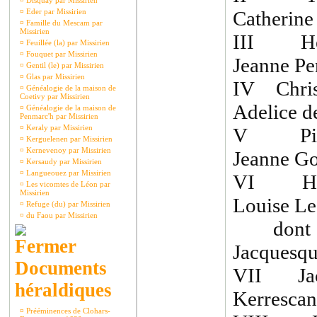
¤
Disquay par Missirien
¤
Eder par Missirien
Catherine
¤
Famille du Mescam par
Missirien
III Hen
¤
Feuillée (la) par Missirien
¤
Fouquet par Missirien
Jeanne Pe
¤
Gentil (le) par Missirien
¤
Glas par Missirien
IV Chris
¤
Généalogie de la maison de
Coetivy par Missirien
Adelice d
¤
Généalogie de la maison de
Penmarc'h par Missirien
¤
Keraly par Missirien
V Pierr
¤
Kerguelenen par Missirien
¤
Kernevenoy par Missirien
Jeanne G
¤
Kersaudy par Missirien
¤
Langueouez par Missirien
VI Herv
¤
Les vicomtes de Léon par
Missirien
Louise Le
¤
Refuge (du) par Missirien
¤
du Faou par Missirien
dont Jea
Jacquesqui
Documents
VII Jacq
héraldiques
Kerrescan
¤
Prééminences de Clohars-