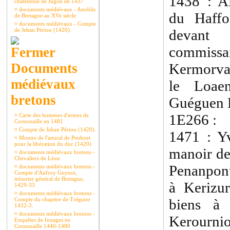
1438 : A
châtellenie de Jugon en 1437
¤
documents médiévaux - Anoblis
du Haffo
de Bretagne au XVe siècle
¤
documents médiévaux - Compte
de Jehan Périou (1420).
devant
commissa
Documents
Kermorva
médiévaux
le Loaen
bretons
Guéguen R
1E266 :
¤
Carte des hommes d'armes de
Cornouaille en 1481
¤
Compte de Jehan Périou (1420).
1471 : Y
¤
Montre de l'amiral de Penhoet
pour la libération du duc (1420)
manoir de
¤
documents médiévaux bretons -
Chevaliers de Léon
Penanpont
¤
documents médiévaux bretons -
Compte d'Aufroy Guynot,
trésorier général de Bretagne,
à Kerizur
1429-33
¤
documents médiévaux bretons -
Compte du chapitre de Tréguier
biens à 
1432-3.
¤
documents médiévaux bretons -
Kerournio
Enquêtes de fouages en
Cornouaille 1440-1480