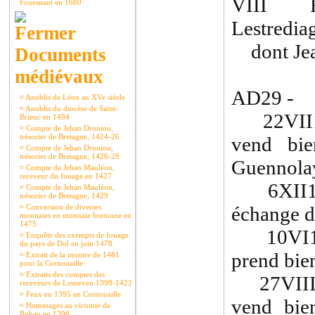
VIII Re
Fouesnant en 1680
Lestredia
dont Jea
Documents
médiévaux
AD29 - 
¤
Anoblis de Léon au XVe siècle
¤
Anoblis du diocèse de Saint-
22VII14
Brieuc en 1494
¤
Compte de Jehan Droniou,
trésorier de Bretagne, 1424-26
vend bie
¤
Compte de Jehan Droniou,
trésorier de Bretagne, 1426-28
Guennola
¤
Compte de Jehan Mauléon,
receveur du fouage en 1427
6XII147
¤
Compte de Jehan Mauléon,
trésorier de Bretagne, 1429
¤
Conversion de diverses
échange d
monnaies en monnaie bretonne en
1475
10VI148
¤
Enquête des exempts de fouage
du pays de Dol en juin 1478.
prend bien
¤
Extrait de la montre de 1481
pour la Cornouaille
¤
Extraits des comptes des
27VIII14
receveurs de Lesneven 1398-1422
¤
Feux en 1395 en Cornouaille
vend bie
¤
Hommages au vicomte de
Rohan en 1396