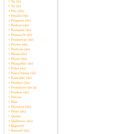
¤
Ny (le)
¤
Ny (le)
¤
Parc (du)
¤
Penalen (de)
¤
Penguern (de)
¤
Penhoet (de)
¤
Penisquin (de)
¤
Penmarc'h (de)
¤
Penmorvan (de)
¤
Perrien (de)
¤
Pestivien (de)
¤
Plessis (du)
¤
Ploeuc (de)
¤
Plusquellec (de)
¤
Poher (de)
¤
Pont-Château (de)
¤
Pontcallec (de)
¤
Ponthou (du)
¤
Porteneuve (de la)
¤
Poulmic (de)
¤
Prévost
¤
Péan
¤
Pérennou (du)
¤
Périer (du)
¤
Quelen
¤
Quélennec (du)
¤
Raguenel
¤
Roscerff (de)