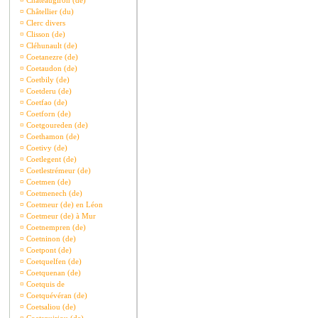
¤
Châteaugiron (de)
¤
Châtellier (du)
¤
Clerc divers
¤
Clisson (de)
¤
Cléhunault (de)
¤
Coetanezre (de)
¤
Coetaudon (de)
¤
Coetbily (de)
¤
Coetderu (de)
¤
Coetfao (de)
¤
Coetforn (de)
¤
Coetgoureden (de)
¤
Coethamon (de)
¤
Coetivy (de)
¤
Coetlegent (de)
¤
Coetlestrémeur (de)
¤
Coetmen (de)
¤
Coetmenech (de)
¤
Coetmeur (de) en Léon
¤
Coetmeur (de) à Mur
¤
Coetnempren (de)
¤
Coetninon (de)
¤
Coetpont (de)
¤
Coetquelfen (de)
¤
Coetquenan (de)
¤
Coetquis de
¤
Coetquévéran (de)
¤
Coetsaliou (de)