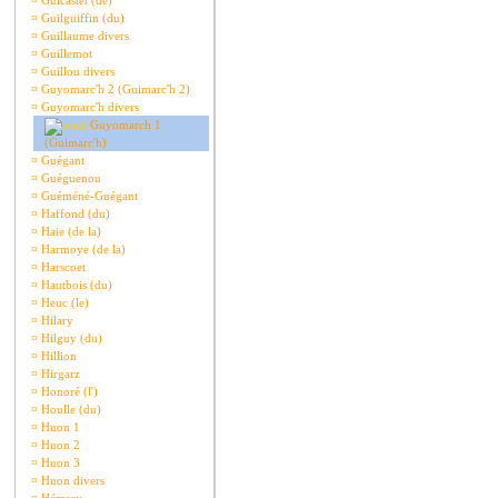
¤
Guicastel (de)
¤
Guilguiffin (du)
¤
Guillaume divers
¤
Guillemot
¤
Guillou divers
¤
Guyomarc'h 2 (Guimarc'h 2)
¤
Guyomarc'h divers
Guyomarch 1
(Guimarc'h)
¤
Guégant
¤
Guéguenou
¤
Guéméné-Guégant
¤
Haffond (du)
¤
Haie (de la)
¤
Harmoye (de la)
¤
Harscoet
¤
Hautbois (du)
¤
Heuc (le)
¤
Hilary
¤
Hilguy (du)
¤
Hillion
¤
Hirgarz
¤
Honoré (l')
¤
Houlle (du)
¤
Huon 1
¤
Huon 2
¤
Huon 3
¤
Huon divers