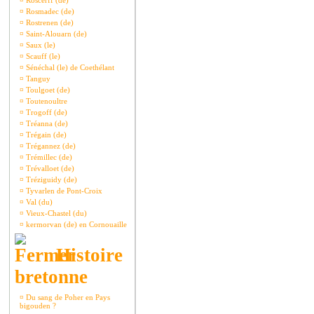
¤
Roscerff (de)
¤
Rosmadec (de)
¤
Rostrenen (de)
¤
Saint-Alouarn (de)
¤
Saux (le)
¤
Scauff (le)
¤
Sénéchal (le) de Coethélant
¤
Tanguy
¤
Toulgoet (de)
¤
Toutenoultre
¤
Trogoff (de)
¤
Tréanna (de)
¤
Trégain (de)
¤
Trégannez (de)
¤
Trémillec (de)
¤
Trévalloet (de)
¤
Tréziguidy (de)
¤
Tyvarlen de Pont-Croix
¤
Val (du)
¤
Vieux-Chastel (du)
¤
kermorvan (de) en Cornouaille
Histoire
bretonne
¤
Du sang de Poher en Pays
bigouden ?