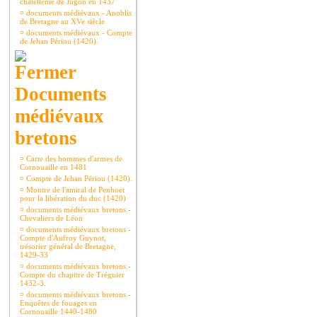
châtellenie de Jugon en 1437
¤
documents médiévaux - Anoblis
de Bretagne au XVe siècle
¤
documents médiévaux - Compte
de Jehan Périou (1420).
Documents
médiévaux
bretons
¤
Carte des hommes d'armes de
Cornouaille en 1481
¤
Compte de Jehan Périou (1420).
¤
Montre de l'amiral de Penhoet
pour la libération du duc (1420)
¤
documents médiévaux bretons -
Chevaliers de Léon
¤
documents médiévaux bretons -
Compte d'Aufroy Guynot,
trésorier général de Bretagne,
1429-33
¤
documents médiévaux bretons -
Compte du chapitre de Tréguier
1432-3.
¤
documents médiévaux bretons -
Enquêtes de fouages en
Cornouaille 1440-1480