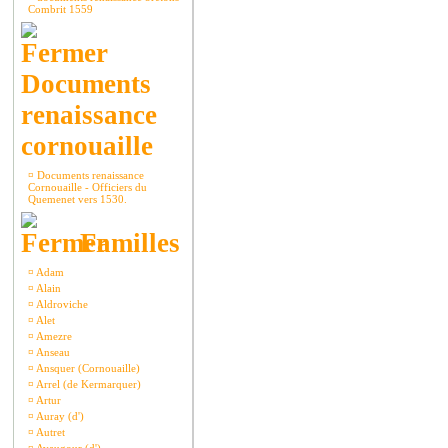
Combrit 1559
Documents
renaissance
cornouaille
¤
Documents renaissance
Cornouaille - Officiers du
Quemenet vers 1530.
Familles
¤
Adam
¤
Alain
¤
Aldroviche
¤
Alet
¤
Amezre
¤
Anseau
¤
Ansquer (Cornouaille)
¤
Arrel (de Kermarquer)
¤
Artur
¤
Auray (d')
¤
Autret