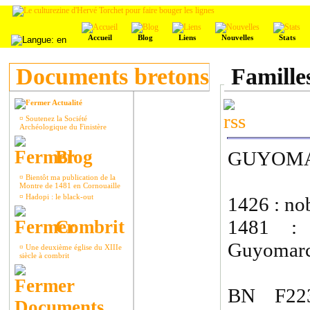
Accueil
Blog
Liens
Nouvelles
Stats
Documents bretons
Famille
Actualité
¤
Soutenez la Société
Archéologique du Finistère
Blog
GUYOMA
¤
Bientôt ma publication de la
Montre de 1481 en Cornouaille
¤
Hadopi : le black-out
1426 : nob
1481 : 
Combrit
Guyomarc
¤
Une deuxième église du XIIIe
siècle à combrit
BN F223
Documents