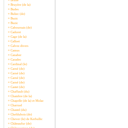
¤
Brullé
¤
Bruyère (de la)
¤
Budes
¤
Buliec (de)
¤
Buzic
¤
Buzic
¤
Cabournais (de)
¤
Cadoret
¤
Cage (de la)
¤
Calloet
¤
Calvez divers
¤
Camus
¤
Canaber
¤
Caradec
¤
Cardinal (le)
¤
Carné (de)
¤
Carné (de)
¤
Carné (de)
¤
Carné (de)
¤
Castet (de)
¤
Chaffault (du)
¤
Chambre (de la)
¤
Chapelle (de la) et Molac
¤
Charruel
¤
Chastel (du)
¤
Chefdubois (de)
¤
Chever (le) de Kerbullic
¤
Châteaufur (de)