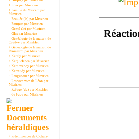
¤
Disquay par Missirien
¤
Eder par Missirien
¤
Famille du Mescam par
Missirien
¤
Feuillée (la) par Missirien
¤
Fouquet par Missirien
¤
Gentil (le) par Missirien
Réaction
¤
Glas par Missirien
¤
Généalogie de la maison de
Coetivy par Missirien
¤
Généalogie de la maison de
Penmarc'h par Missirien
¤
Keraly par Missirien
¤
Kerguelenen par Missirien
¤
Kernevenoy par Missirien
¤
Kersaudy par Missirien
¤
Langueouez par Missirien
¤
Les vicomtes de Léon par
Missirien
¤
Refuge (du) par Missirien
¤
du Faou par Missirien
Documents
héraldiques
¤
Prééminences de Clohars-