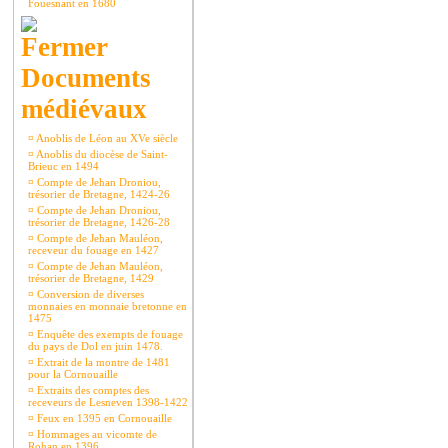
Fouesnant en 1680
Documents
médiévaux
¤
Anoblis de Léon au XVe siècle
¤
Anoblis du diocèse de Saint-
Brieuc en 1494
¤
Compte de Jehan Droniou,
trésorier de Bretagne, 1424-26
¤
Compte de Jehan Droniou,
trésorier de Bretagne, 1426-28
¤
Compte de Jehan Mauléon,
receveur du fouage en 1427
¤
Compte de Jehan Mauléon,
trésorier de Bretagne, 1429
¤
Conversion de diverses
monnaies en monnaie bretonne en
1475
¤
Enquête des exempts de fouage
du pays de Dol en juin 1478.
¤
Extrait de la montre de 1481
pour la Cornouaille
¤
Extraits des comptes des
receveurs de Lesneven 1398-1422
¤
Feux en 1395 en Cornouaille
¤
Hommages au vicomte de
Rohan en 1396