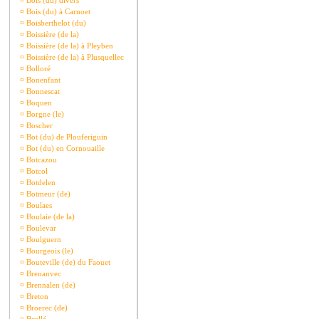
¤
Bois (du) divers
¤
Bois (du) à Carnoet
¤
Boisberthelot (du)
¤
Boissière (de la)
¤
Boissière (de la) à Pleyben
¤
Boissière (de la) à Plusquellec
¤
Bolloré
¤
Bonenfant
¤
Bonnescat
¤
Boquen
¤
Borgne (le)
¤
Boscher
¤
Bot (du) de Plouferiguin
¤
Bot (du) en Cornouaille
¤
Botcazou
¤
Botcol
¤
Botdelen
¤
Botmeur (de)
¤
Boulaes
¤
Boulaie (de la)
¤
Boulevar
¤
Boulguern
¤
Bourgeois (le)
¤
Bouteville (de) du Faouet
¤
Brenanvec
¤
Brennalen (de)
¤
Breton
¤
Broerec (de)