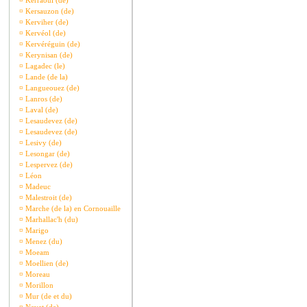
¤
Kerraoul (de)
¤
Kersauzon (de)
¤
Kerviher (de)
¤
Kervéol (de)
¤
Kervéréguin (de)
¤
Kerynisan (de)
¤
Lagadec (le)
¤
Lande (de la)
¤
Langueouez (de)
¤
Lanros (de)
¤
Laval (de)
¤
Lesaudevez (de)
¤
Lesaudevez (de)
¤
Lesivy (de)
¤
Lesongar (de)
¤
Lespervez (de)
¤
Léon
¤
Madeuc
¤
Malestroit (de)
¤
Marche (de la) en Cornouaille
¤
Marhallac'h (du)
¤
Marigo
¤
Menez (du)
¤
Moeam
¤
Moellien (de)
¤
Moreau
¤
Morillon
¤
Mur (de et du)