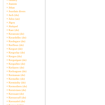
¤
Hémery
¤
Jeannin
¤
Jehan
¤
Jourdain divers
¤
Juch (du)
¤
Julou (an)
¤
Jégou
¤
Jézéquel
¤
Kaer (de)
¤
Keranrais (de)
¤
Kerardellec (de)
¤
Kerdegace (de)
¤
Kerfloux (de)
¤
Kergoet (de)
¤
Kergorlay (de)
¤
Kergos (du)
¤
Kerguégant (de)
¤
Kerguélen (de)
¤
Kerlazrec (de)
¤
Kerloaguen (de)
¤
Kermauan (de)
¤
Kermellec (de)
¤
Kerminihy (de)
¤
Kermodiern (de)
¤
Kernivinen (de)
¤
Kerouant (de)
¤
Kerourcuff (de)
¤
Kerouzéré (de)