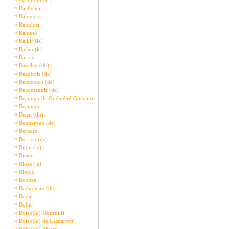
¤
Avaugour (d')
¤
Bachelier
¤
Bahuezre
¤
Bahulost
¤
Bahuno
¤
Baillif (le)
¤
Barbu (le)
¤
Barray
¤
Bavalan (de)
¤
Beaubois (de)
¤
Beaucours (de)
¤
Beaumanoir (de)
¤
Beaumer de Guéméné-Guégant
¤
Becmeur
¤
Beisit (du)
¤
Bennerven (de)
¤
Bernard
¤
Berrien (de)
¤
Bigot (le)
¤
Bizien
¤
Bloas (le)
¤
Blohio
¤
Bocozel
¤
Bodigneau (de)
¤
Bogar
¤
Bohic
¤
Bois (du) Dourduff
¤
Bois (du) de Lesnarvor