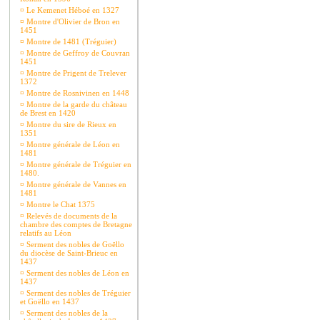
¤
Le Kemenet Héboé en 1327
¤
Montre d'Olivier de Bron en
1451
¤
Montre de 1481 (Tréguier)
¤
Montre de Geffroy de Couvran
1451
¤
Montre de Prigent de Trelever
1372
¤
Montre de Rosnivinen en 1448
¤
Montre de la garde du château
de Brest en 1420
¤
Montre du sire de Rieux en
1351
¤
Montre générale de Léon en
1481
¤
Montre générale de Tréguier en
1480.
¤
Montre générale de Vannes en
1481
¤
Montre le Chat 1375
¤
Relevés de documents de la
chambre des comptes de Bretagne
relatifs au Léon
¤
Serment des nobles de Goëllo
du diocèse de Saint-Brieuc en
1437
¤
Serment des nobles de Léon en
1437
¤
Serment des nobles de Tréguier
et Goëllo en 1437
¤
Serment des nobles de la