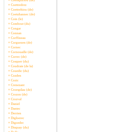
¤
Coetsquiriou (de)
¤
Coettredrez
¤
Coettrehiou (de)
¤
Coetuhannec (de)
¤
Coin (le)
¤
Combout (du)
¤
Congar
¤
Connan
¤
Corffineau
¤
Corguezen (de)
¤
Cornec
¤
Cornouaille (de)
¤
Correc (de)
¤
Cosquer (du)
¤
Coudraie (de la)
¤
Couedic (du)
¤
Cozden
¤
Cozic
¤
Crenezant
¤
Croespilau (de)
¤
Crozon (de)
¤
Crozval
¤
Daniel
¤
Dantec
¤
Derrien
¤
Digloerec
¤
Digoedec
¤
Disquay (du)