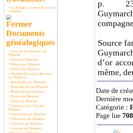
p. 23IX
¤
La Bretagne à travers les sources
Guymarch 
originales.
compagne
Documents
généalogiques
Source fam
Guymarch
¤
Arrel (de Kermarquer) par
Missirien
¤
Autret par Missirien
d’or acco
¤
Bahuno par Missirien
¤
Barbier par Missirien
même, deu
¤
Bertrand de Launay-Bertrand
par Missirien
¤
Bourgblanc par Missirien
¤
Bouteiller (le) par Missirien
Date de créa
¤
Bouteville par Missirien
¤
Brulon par Missirien
Dernière mod
¤
Carné par Missirien
Catégorie :
F
¤
Champion (de Cicé) par
Missirien
Page lue
708
¤
Chastel (du) par Missirien
¤
Châteaufur par Missirien
¤
Coetquen par Missirien
¤
Couvran par Missirien