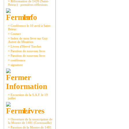
¤
Réformation de 1426 (Saint-
Brieuc) : premières réflexions
Info
¤
Conférence le 10 avril à Saint-
Brieuc
¤
Contact
¤
Index de mon livre sur Guy
Autret de Missirien
¤
Livres d'Hervé Torchet
¤
Parution de nouveau livre
¤
Parution de nouveau livre
¤
conférence
¤
signature
Information
¤
Excursion de la S.A.F. le 19
juillet
Livres
¤
Ouverture de la souscription de
la Montre de 1481 (Cornouaille)
¤
Parution de la Montre de 1481