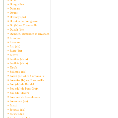
¤
Dollo
¤
Dongoallen
¤
Donnars
¤
Douce
¤
Dresnay (du)
¤
Droniou de Bodigneau
¤
Du (le) en Cornouaille
¤
Duault (de)
¤
Dymoen, Dimanach et Divanach
¤
Ernothon
¤
Euzenou
¤
Fao (du)
¤
Faou (du)
¤
Febvre
¤
Feuillée (de la)
¤
Feuillée (de la)
¤
Floc'h
¤
Follezou (du)
¤
Forest (de la) en Cornouaille
¤
Forestier (le) en Cornouaille
¤
Fou (du) de Bezidel
¤
Fou (du) de Pont-Croix
¤
Fou (du) divers
¤
Foucault de Lesoulouarn
¤
Fouesnant (de)
¤
Fraval
¤
Fresnay (du)
¤
Fresne (du)