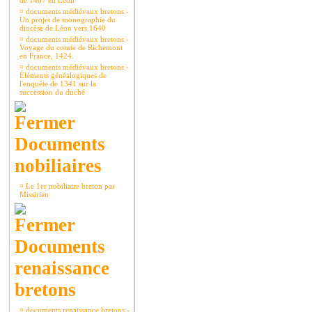
de 1467 en Léon
¤
documents médiévaux bretons -
Un projet de monographie du
diocèse de Léon vers 1640
¤
documents médiévaux bretons -
Voyage du comte de Richemont
en France, 1424.
¤
documents médiévaux bretons -
Éléments généalogiques de
l'enquête de 1341 sur la
succession du duché
Documents
nobiliaires
¤
Le 1er nobiliaire breton par
Missirien
Documents
renaissance
bretons
¤
documents renaissance bretons -