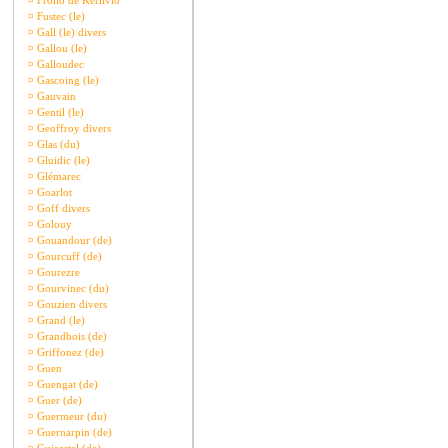
¤
Frollo de Kerlivio
¤
Fustec (le)
¤
Gall (le) divers
¤
Gallou (le)
¤
Galloudec
¤
Gascoing (le)
¤
Gauvain
¤
Gentil (le)
¤
Geoffroy divers
¤
Glas (du)
¤
Gluidic (le)
¤
Glémarec
¤
Goarlot
¤
Goff divers
¤
Golouy
¤
Gouandour (de)
¤
Gourcuff (de)
¤
Gourezre
¤
Gourvinec (du)
¤
Gouzien divers
¤
Grand (le)
¤
Grandbois (de)
¤
Griffonez (de)
¤
Guen
¤
Guengat (de)
¤
Guer (de)
¤
Guermeur (du)
¤
Guernarpin (de)