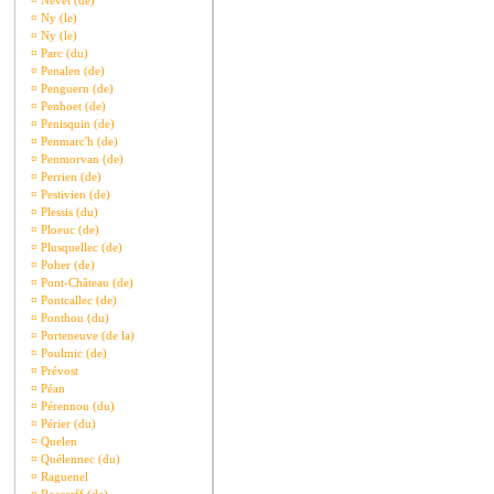
¤
Nevet (de)
¤
Ny (le)
¤
Ny (le)
¤
Parc (du)
¤
Penalen (de)
¤
Penguern (de)
¤
Penhoet (de)
¤
Penisquin (de)
¤
Penmarc'h (de)
¤
Penmorvan (de)
¤
Perrien (de)
¤
Pestivien (de)
¤
Plessis (du)
¤
Ploeuc (de)
¤
Plusquellec (de)
¤
Poher (de)
¤
Pont-Château (de)
¤
Pontcallec (de)
¤
Ponthou (du)
¤
Porteneuve (de la)
¤
Poulmic (de)
¤
Prévost
¤
Péan
¤
Pérennou (du)
¤
Périer (du)
¤
Quelen
¤
Quélennec (du)
¤
Raguenel