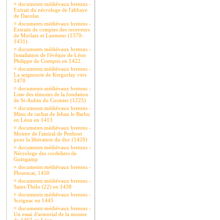
¤
documents médiévaux bretons -
Extrait du nécrologe de l'abbaye
de Daoulas
¤
documents médiévaux bretons -
Extraits de comptes des receveurs
de Morlaix et Lanmeur (1370-
1431).
¤
documents médiévaux bretons -
Installation de l'évêque de Léon
Philippe de Coetquis en 1422.
¤
documents médiévaux bretons -
La seigneurie de Kergorlay vers
1470
¤
documents médiévaux bretons -
Liste des témoins de la fondation
de St-Aubin du Cormier (1225)
¤
documents médiévaux bretons -
Minu de rachat de Jehan le Barbu
en Léon en 1413
¤
documents médiévaux bretons -
Montre de l'amiral de Penhoet
pour la libération du duc (1420)
¤
documents médiévaux bretons -
Nécrologe des cordeliers de
Guingamp
¤
documents médiévaux bretons -
Plouescat, 1450
¤
documents médiévaux bretons -
Saint-Thélo (22) en 1438
¤
documents médiévaux bretons -
Scrignac en 1445
¤
documents médiévaux bretons -
Un essai d'armorial de la montre