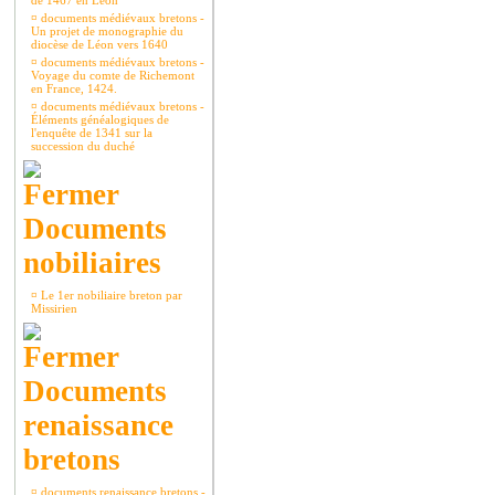
de 1467 en Léon
¤
documents médiévaux bretons -
Un projet de monographie du
diocèse de Léon vers 1640
¤
documents médiévaux bretons -
Voyage du comte de Richemont
en France, 1424.
¤
documents médiévaux bretons -
Éléments généalogiques de
l'enquête de 1341 sur la
succession du duché
Documents
nobiliaires
¤
Le 1er nobiliaire breton par
Missirien
Documents
renaissance
bretons
¤
documents renaissance bretons -