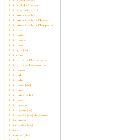
¤
Bois (du) divers
¤
Bois (du) à Carnoet
¤
Boisberthelot (du)
¤
Boissière (de la)
¤
Boissière (de la) à Pleyben
¤
Boissière (de la) à Plusquellec
¤
Bolloré
¤
Bonenfant
¤
Bonnescat
¤
Boquen
¤
Borgne (le)
¤
Boscher
¤
Bot (du) de Plouferiguin
¤
Bot (du) en Cornouaille
¤
Botcazou
¤
Botcol
¤
Botdelen
¤
Botmeur (de)
¤
Boulaes
¤
Boulaie (de la)
¤
Boulevar
¤
Boulguern
¤
Bourgeois (le)
¤
Bouteville (de) du Faouet
¤
Brenanvec
¤
Brennalen (de)
¤
Breton
¤
Broerec (de)