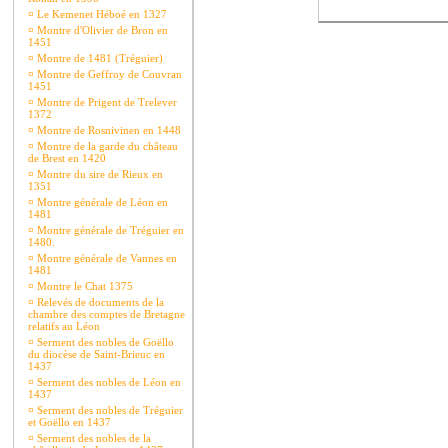
¤
Le Kemenet Héboé en 1327
¤
Montre d'Olivier de Bron en
1451
¤
Montre de 1481 (Tréguier)
¤
Montre de Geffroy de Couvran
1451
¤
Montre de Prigent de Trelever
1372
¤
Montre de Rosnivinen en 1448
¤
Montre de la garde du château
de Brest en 1420
¤
Montre du sire de Rieux en
1351
¤
Montre générale de Léon en
1481
¤
Montre générale de Tréguier en
1480.
¤
Montre générale de Vannes en
1481
¤
Montre le Chat 1375
¤
Relevés de documents de la
chambre des comptes de Bretagne
relatifs au Léon
¤
Serment des nobles de Goëllo
du diocèse de Saint-Brieuc en
1437
¤
Serment des nobles de Léon en
1437
¤
Serment des nobles de Tréguier
et Goëllo en 1437
¤
Serment des nobles de la