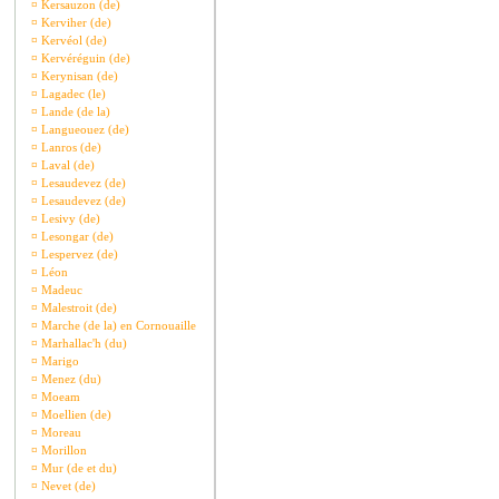
¤
Kersauzon (de)
¤
Kerviher (de)
¤
Kervéol (de)
¤
Kervéréguin (de)
¤
Kerynisan (de)
¤
Lagadec (le)
¤
Lande (de la)
¤
Langueouez (de)
¤
Lanros (de)
¤
Laval (de)
¤
Lesaudevez (de)
¤
Lesaudevez (de)
¤
Lesivy (de)
¤
Lesongar (de)
¤
Lespervez (de)
¤
Léon
¤
Madeuc
¤
Malestroit (de)
¤
Marche (de la) en Cornouaille
¤
Marhallac'h (du)
¤
Marigo
¤
Menez (du)
¤
Moeam
¤
Moellien (de)
¤
Moreau
¤
Morillon
¤
Mur (de et du)
¤
Nevet (de)