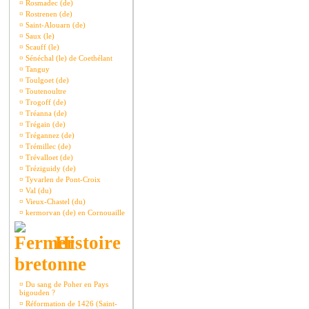
¤
Rosmadec (de)
¤
Rostrenen (de)
¤
Saint-Alouarn (de)
¤
Saux (le)
¤
Scauff (le)
¤
Sénéchal (le) de Coethélant
¤
Tanguy
¤
Toulgoet (de)
¤
Toutenoultre
¤
Trogoff (de)
¤
Tréanna (de)
¤
Trégain (de)
¤
Trégannez (de)
¤
Trémillec (de)
¤
Trévalloet (de)
¤
Tréziguidy (de)
¤
Tyvarlen de Pont-Croix
¤
Val (du)
¤
Vieux-Chastel (du)
¤
kermorvan (de) en Cornouaille
Histoire
bretonne
¤
Du sang de Poher en Pays
bigouden ?
¤
Réformation de 1426 (Saint-