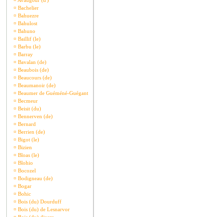
¤
Avaugour (d')
¤
Bachelier
¤
Bahuezre
¤
Bahulost
¤
Bahuno
¤
Baillif (le)
¤
Barbu (le)
¤
Barray
¤
Bavalan (de)
¤
Beaubois (de)
¤
Beaucours (de)
¤
Beaumanoir (de)
¤
Beaumer de Guéméné-Guégant
¤
Becmeur
¤
Beisit (du)
¤
Bennerven (de)
¤
Bernard
¤
Berrien (de)
¤
Bigot (le)
¤
Bizien
¤
Bloas (le)
¤
Blohio
¤
Bocozel
¤
Bodigneau (de)
¤
Bogar
¤
Bohic
¤
Bois (du) Dourduff
¤
Bois (du) de Lesnarvor