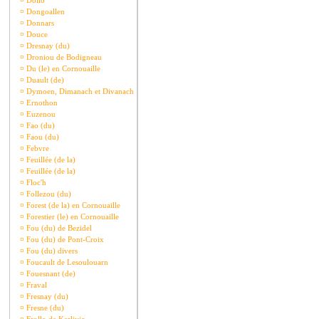
¤
Dollo
¤
Dongoallen
¤
Donnars
¤
Douce
¤
Dresnay (du)
¤
Droniou de Bodigneau
¤
Du (le) en Cornouaille
¤
Duault (de)
¤
Dymoen, Dimanach et Divanach
¤
Ernothon
¤
Euzenou
¤
Fao (du)
¤
Faou (du)
¤
Febvre
¤
Feuillée (de la)
¤
Feuillée (de la)
¤
Floc'h
¤
Follezou (du)
¤
Forest (de la) en Cornouaille
¤
Forestier (le) en Cornouaille
¤
Fou (du) de Bezidel
¤
Fou (du) de Pont-Croix
¤
Fou (du) divers
¤
Foucault de Lesoulouarn
¤
Fouesnant (de)
¤
Fraval
¤
Fresnay (du)
¤
Fresne (du)