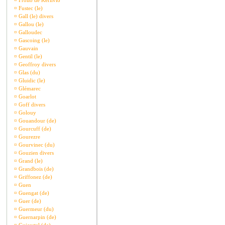
¤
Frollo de Kerlivio
¤
Fustec (le)
¤
Gall (le) divers
¤
Gallou (le)
¤
Galloudec
¤
Gascoing (le)
¤
Gauvain
¤
Gentil (le)
¤
Geoffroy divers
¤
Glas (du)
¤
Gluidic (le)
¤
Glémarec
¤
Goarlot
¤
Goff divers
¤
Golouy
¤
Gouandour (de)
¤
Gourcuff (de)
¤
Gourezre
¤
Gourvinec (du)
¤
Gouzien divers
¤
Grand (le)
¤
Grandbois (de)
¤
Griffonez (de)
¤
Guen
¤
Guengat (de)
¤
Guer (de)
¤
Guermeur (du)
¤
Guernarpin (de)