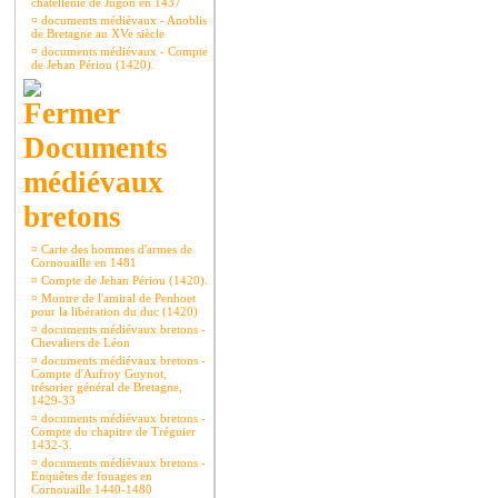
châtellenie de Jugon en 1437
¤
documents médiévaux - Anoblis
de Bretagne au XVe siècle
¤
documents médiévaux - Compte
de Jehan Périou (1420).
Documents
médiévaux
bretons
¤
Carte des hommes d'armes de
Cornouaille en 1481
¤
Compte de Jehan Périou (1420).
¤
Montre de l'amiral de Penhoet
pour la libération du duc (1420)
¤
documents médiévaux bretons -
Chevaliers de Léon
¤
documents médiévaux bretons -
Compte d'Aufroy Guynot,
trésorier général de Bretagne,
1429-33
¤
documents médiévaux bretons -
Compte du chapitre de Tréguier
1432-3.
¤
documents médiévaux bretons -
Enquêtes de fouages en
Cornouaille 1440-1480