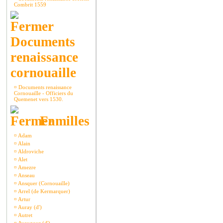
Combrit 1559
Documents
renaissance
cornouaille
¤
Documents renaissance
Cornouaille - Officiers du
Quemenet vers 1530.
Familles
¤
Adam
¤
Alain
¤
Aldroviche
¤
Alet
¤
Amezre
¤
Anseau
¤
Ansquer (Cornouaille)
¤
Arrel (de Kermarquer)
¤
Artur
¤
Auray (d')
¤
Autret