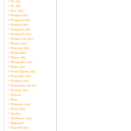
¤
Ny (le)
¤
Ny (le)
¤
Parc (du)
¤
Penalen (de)
¤
Penguern (de)
¤
Penhoet (de)
¤
Penisquin (de)
¤
Penmarc'h (de)
¤
Penmorvan (de)
¤
Perrien (de)
¤
Pestivien (de)
¤
Plessis (du)
¤
Ploeuc (de)
¤
Plusquellec (de)
¤
Poher (de)
¤
Pont-Château (de)
¤
Pontcallec (de)
¤
Ponthou (du)
¤
Porteneuve (de la)
¤
Poulmic (de)
¤
Prévost
¤
Péan
¤
Pérennou (du)
¤
Périer (du)
¤
Quelen
¤
Quélennec (du)
¤
Raguenel
¤
Roscerff (de)