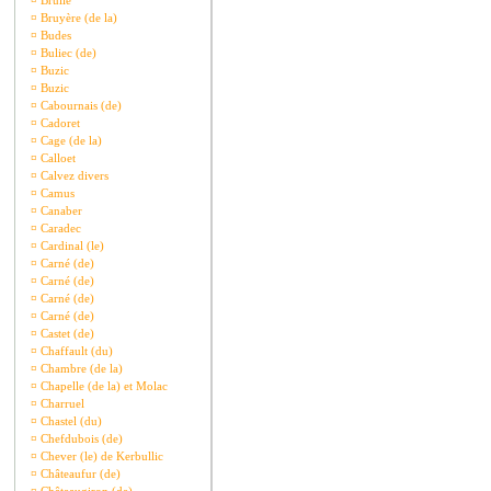
¤
Brullé
¤
Bruyère (de la)
¤
Budes
¤
Buliec (de)
¤
Buzic
¤
Buzic
¤
Cabournais (de)
¤
Cadoret
¤
Cage (de la)
¤
Calloet
¤
Calvez divers
¤
Camus
¤
Canaber
¤
Caradec
¤
Cardinal (le)
¤
Carné (de)
¤
Carné (de)
¤
Carné (de)
¤
Carné (de)
¤
Castet (de)
¤
Chaffault (du)
¤
Chambre (de la)
¤
Chapelle (de la) et Molac
¤
Charruel
¤
Chastel (du)
¤
Chefdubois (de)
¤
Chever (le) de Kerbullic
¤
Châteaufur (de)