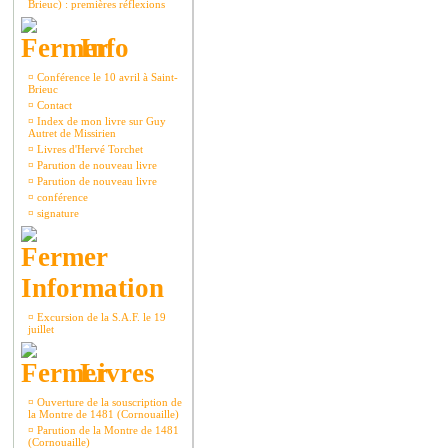
Brieuc) : premières réflexions
Info
¤
Conférence le 10 avril à Saint-
Brieuc
¤
Contact
¤
Index de mon livre sur Guy
Autret de Missirien
¤
Livres d'Hervé Torchet
¤
Parution de nouveau livre
¤
Parution de nouveau livre
¤
conférence
¤
signature
Information
¤
Excursion de la S.A.F. le 19
juillet
Livres
¤
Ouverture de la souscription de
la Montre de 1481 (Cornouaille)
¤
Parution de la Montre de 1481
(Cornouaille)