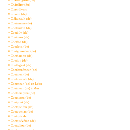
¤
Châteaugiron (de)
¤
Châtellier (du)
¤
Clerc divers
¤
Clisson (de)
¤
Cléhunault (de)
¤
Coetanezre (de)
¤
Coetaudon (de)
¤
Coetbily (de)
¤
Coetderu (de)
¤
Coetfao (de)
¤
Coetforn (de)
¤
Coetgoureden (de)
¤
Coethamon (de)
¤
Coetivy (de)
¤
Coetlegent (de)
¤
Coetlestrémeur (de)
¤
Coetmen (de)
¤
Coetmenech (de)
¤
Coetmeur (de) en Léon
¤
Coetmeur (de) à Mur
¤
Coetnempren (de)
¤
Coetninon (de)
¤
Coetpont (de)
¤
Coetquelfen (de)
¤
Coetquenan (de)
¤
Coetquis de
¤
Coetquévéran (de)
¤
Coetsaliou (de)