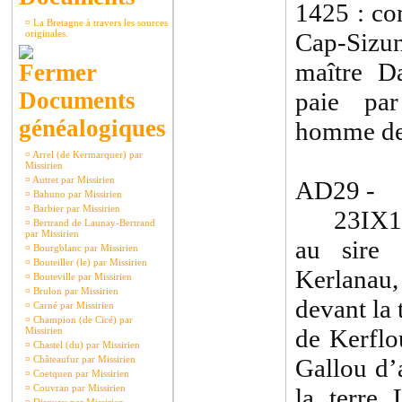
1425 : co
¤
La Bretagne à travers les sources
originales.
Cap-Sizun
maître D
Documents
paie par
généalogiques
homme de
¤
Arrel (de Kermarquer) par
Missirien
¤
Autret par Missirien
AD29 - 
¤
Bahuno par Missirien
¤
Barbier par Missirien
23IX1414
¤
Bertrand de Launay-Bertrand
par Missirien
au sire
¤
Bourgblanc par Missirien
¤
Bouteiller (le) par Missirien
Kerlanau
¤
Bouteville par Missirien
¤
Brulon par Missirien
devant la
¤
Carné par Missirien
¤
Champion (de Cicé) par
de Kerflo
Missirien
¤
Chastel (du) par Missirien
¤
Châteaufur par Missirien
Gallou d’a
¤
Coetquen par Missirien
¤
Couvran par Missirien
la terre 