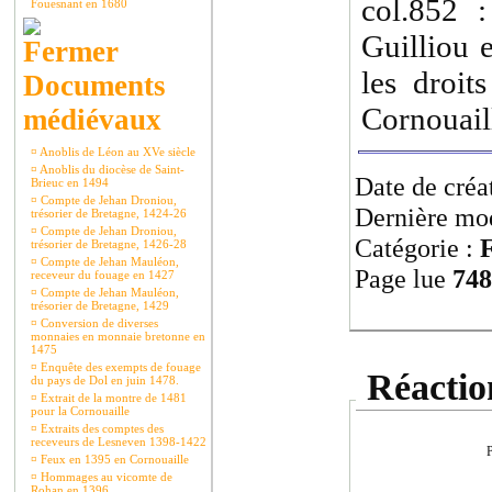
col.852
Fouesnant en 1680
Guilliou 
les droi
Documents
Cornouail
médiévaux
¤
Anoblis de Léon au XVe siècle
¤
Anoblis du diocèse de Saint-
Date de créa
Brieuc en 1494
¤
Compte de Jehan Droniou,
Dernière mod
trésorier de Bretagne, 1424-26
¤
Compte de Jehan Droniou,
Catégorie :
F
trésorier de Bretagne, 1426-28
¤
Compte de Jehan Mauléon,
Page lue
748
receveur du fouage en 1427
¤
Compte de Jehan Mauléon,
trésorier de Bretagne, 1429
¤
Conversion de diverses
monnaies en monnaie bretonne en
1475
¤
Enquête des exempts de fouage
Réaction
du pays de Dol en juin 1478.
¤
Extrait de la montre de 1481
pour la Cornouaille
¤
Extraits des comptes des
receveurs de Lesneven 1398-1422
P
¤
Feux en 1395 en Cornouaille
¤
Hommages au vicomte de
Rohan en 1396