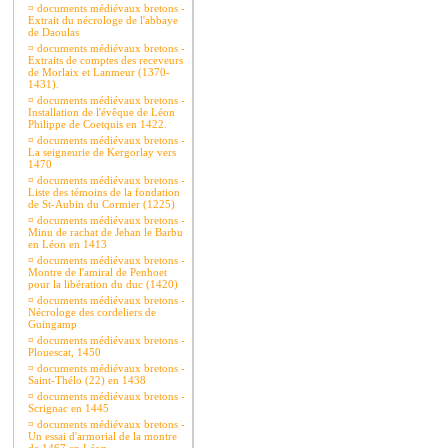
¤
documents médiévaux bretons -
Extrait du nécrologe de l'abbaye
de Daoulas
¤
documents médiévaux bretons -
Extraits de comptes des receveurs
de Morlaix et Lanmeur (1370-
1431).
¤
documents médiévaux bretons -
Installation de l'évêque de Léon
Philippe de Coetquis en 1422.
¤
documents médiévaux bretons -
La seigneurie de Kergorlay vers
1470
¤
documents médiévaux bretons -
Liste des témoins de la fondation
de St-Aubin du Cormier (1225)
¤
documents médiévaux bretons -
Minu de rachat de Jehan le Barbu
en Léon en 1413
¤
documents médiévaux bretons -
Montre de l'amiral de Penhoet
pour la libération du duc (1420)
¤
documents médiévaux bretons -
Nécrologe des cordeliers de
Guingamp
¤
documents médiévaux bretons -
Plouescat, 1450
¤
documents médiévaux bretons -
Saint-Thélo (22) en 1438
¤
documents médiévaux bretons -
Scrignac en 1445
¤
documents médiévaux bretons -
Un essai d'armorial de la montre