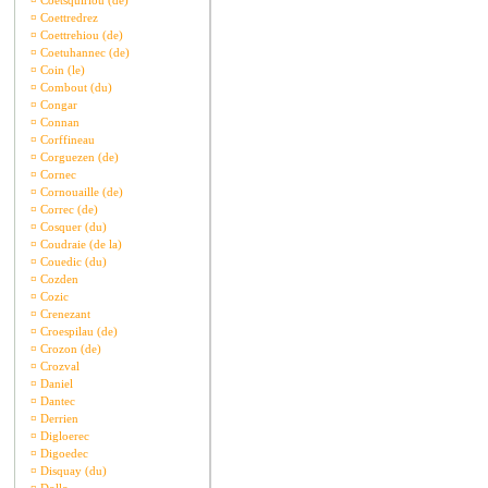
¤
Coetsquiriou (de)
¤
Coettredrez
¤
Coettrehiou (de)
¤
Coetuhannec (de)
¤
Coin (le)
¤
Combout (du)
¤
Congar
¤
Connan
¤
Corffineau
¤
Corguezen (de)
¤
Cornec
¤
Cornouaille (de)
¤
Correc (de)
¤
Cosquer (du)
¤
Coudraie (de la)
¤
Couedic (du)
¤
Cozden
¤
Cozic
¤
Crenezant
¤
Croespilau (de)
¤
Crozon (de)
¤
Crozval
¤
Daniel
¤
Dantec
¤
Derrien
¤
Digloerec
¤
Digoedec
¤
Disquay (du)