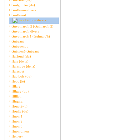
¤
Guicastel (de)
¤
Guilguiffin (du)
¤
Guillaume divers
¤
Guillemot
Guillou divers
¤
Guyomarc'h 2 (Guimarc'h 2)
¤
Guyomarc'h divers
¤
Guyomarch 1 (Guimarc'h)
¤
Guégant
¤
Guéguenou
¤
Guéméné-Guégant
¤
Haffond (du)
¤
Haie (de la)
¤
Harmoye (de la)
¤
Harscoet
¤
Hautbois (du)
¤
Heuc (le)
¤
Hilary
¤
Hilguy (du)
¤
Hillion
¤
Hirgarz
¤
Honoré (l')
¤
Houlle (du)
¤
Huon 1
¤
Huon 2
¤
Huon 3
¤
Huon divers
¤
Hémery