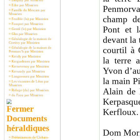
¤
Disquay par Missirien
¤
Eder par Missirien
Penmorvan
¤
Famille du Mescam par
Missirien
champ de
¤
Feuillée (la) par Missirien
¤
Fouquet par Missirien
Pont et l
¤
Gentil (le) par Missirien
¤
Glas par Missirien
devant la 
¤
Généalogie de la maison de
Coetivy par Missirien
courtil à
¤
Généalogie de la maison de
Penmarc'h par Missirien
¤
Keraly par Missirien
la terre 
¤
Kerguelenen par Missirien
¤
Kernevenoy par Missirien
Yvon d’au
¤
Kersaudy par Missirien
¤
Langueouez par Missirien
la main Pi
¤
Les vicomtes de Léon par
Missirien
Alain de 
¤
Refuge (du) par Missirien
¤
du Faou par Missirien
Kerpasq
Kerfloux.
Documents
héraldiques
Dom Moric
¤
Prééminences de Clohars-