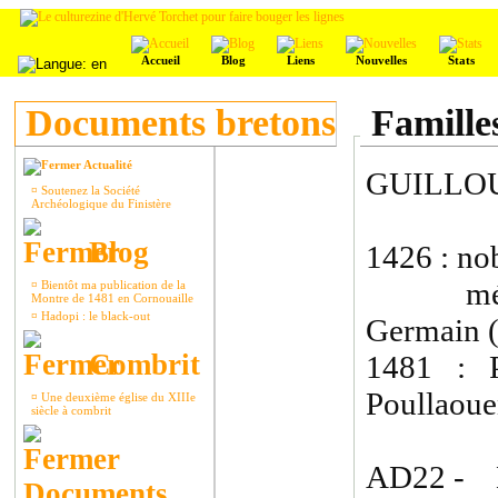
Accueil
Blog
Liens
Nouvelles
Stats
Documents bretons
Familles
Actualité
GUILLO
¤
Soutenez la Société
Archéologique du Finistère
Blog
1426 : nob
métayer
¤
Bientôt ma publication de la
Montre de 1481 en Cornouaille
¤
Hadopi : le black-out
Germain (
Combrit
1481 : P
Poullaouen
¤
Une deuxième église du XIIIe
siècle à combrit
AD22 - 
Documents