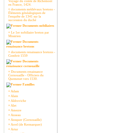
Voyage du comte de Richemont
en France, 1424.
¤
documents médiévaux bretons -
Éléments généalogiques de
l'enquête de 1341 sur la
succession du duché
Documents nobiliaires
¤
Le 1er nobiliaire breton par
Missirien
Documents
renaissance bretons
¤
documents renaissance bretons -
Combrit 1559
Documents
renaissance cornouaille
¤
Documents renaissance
Cornouaille - Officiers du
Quemenet vers 1530.
Familles
¤
Adam
¤
Alain
¤
Aldroviche
¤
Alet
¤
Amezre
¤
Anseau
¤
Ansquer (Cornouaille)
¤
Arrel (de Kermarquer)
¤
Artur