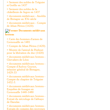
¤
Serment des nobles de Tréguier
et Goëllo en 1437
¤
Serment des nobles de la
châtellenie de Jugon en 1437
¤
documents médiévaux - Anoblis
de Bretagne au XVe siècle
¤
documents médiévaux - Compte
de Jehan Périou (1420).
Documents médiévaux
bretons
¤
Carte des hommes d'armes de
Cornouaille en 1481
¤
Compte de Jehan Périou (1420).
¤
Montre de l'amiral de Penhoet
pour la libération du duc (1420)
¤
documents médiévaux bretons -
Chevaliers de Léon
¤
documents médiévaux bretons -
Compte d'Aufroy Guynot,
trésorier général de Bretagne,
1429-33
¤
documents médiévaux bretons -
Compte du chapitre de Tréguier
1432-3.
¤
documents médiévaux bretons -
Enquêtes de fouages en
Cornouaille 1440-1480
¤
documents médiévaux bretons -
Extrait du nécrologe de l'abbaye
de Daoulas
¤
documents médiévaux bretons -
Extraits de comptes des receveurs