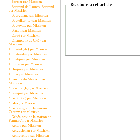
¤
Barbier par Missirien
Réactions à cet article
¤
Bertrand de Launay-Bertrand
par Missirien
¤
Bourgblanc par Missirien
¤
Bouteiller (le) par Missirien
¤
Bouteville par Missirien
¤
Brulon par Missirien
¤
Carné par Missirien
¤
Champion (de Cicé) par
Missirien
¤
Chastel (du) par Missirien
¤
Châteaufur par Missirien
¤
Coetquen par Missirien
¤
Couvran par Missirien
¤
Disquay par Missirien
¤
Eder par Missirien
¤
Famille du Mescam par
Missirien
¤
Feuillée (la) par Missirien
¤
Fouquet par Missirien
¤
Gentil (le) par Missirien
¤
Glas par Missirien
¤
Généalogie de la maison de
Coetivy par Missirien
¤
Généalogie de la maison de
Penmarc'h par Missirien
¤
Keraly par Missirien
¤
Kerguelenen par Missirien
¤
Kernevenoy par Missirien