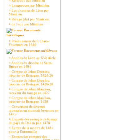
¤
Kersaudy par Missirien
¤
Langueouez par Missirien
¤
Les vicomtes de Léon par
Missirien
¤
Refuge (du) par Missirien
¤
du Faou par Missirien
Documents
héraldiques
¤
Prééminences de Clohars-
Fouesnant en 1680
Documents médiévaux
¤
Anoblis de Léon au XVe siècle
¤
Anoblis du diocèse de Saint-
Brieuc en 1494
¤
Compte de Jehan Droniou,
trésorier de Bretagne, 1424-26
¤
Compte de Jehan Droniou,
trésorier de Bretagne, 1426-28
¤
Compte de Jehan Mauléon,
receveur du fouage en 1427
¤
Compte de Jehan Mauléon,
trésorier de Bretagne, 1429
¤
Conversion de diverses
monnaies en monnaie bretonne en
1475
¤
Enquête des exempts de fouage
du pays de Dol en juin 1478.
¤
Extrait de la montre de 1481
pour la Cornouaille
¤
Extraits des comptes des