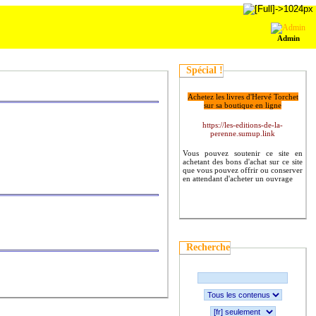
Admin
Spécial !
Achetez les livres d'Hervé Torchet
sur sa boutique en ligne
https://les-editions-de-la-
perenne.sumup.link
Vous pouvez soutenir ce site en
achetant des bons d'achat sur ce site
que vous pouvez offrir ou conserver
en attendant d'acheter un ouvrage
Recherche