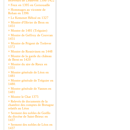
receveurs de Lesneven 1398-1422
¤
Feux en 1395 en Cornouaille
¤
Hommages au vicomte de
Rohan en 1396
¤
Le Kemenet Héboé en 1327
¤
Montre d'Olivier de Bron en
1451
¤
Montre de 1481 (Tréguier)
¤
Montre de Geffroy de Couvran
1451
¤
Montre de Prigent de Trelever
1372
¤
Montre de Rosnivinen en 1448
¤
Montre de la garde du château
de Brest en 1420
¤
Montre du sire de Rieux en
1351
¤
Montre générale de Léon en
1481
¤
Montre générale de Tréguier en
1480.
¤
Montre générale de Vannes en
1481
¤
Montre le Chat 1375
¤
Relevés de documents de la
chambre des comptes de Bretagne
relatifs au Léon
¤
Serment des nobles de Goëllo
du diocèse de Saint-Brieuc en
1437
¤
Serment des nobles de Léon en
1437