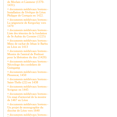
de Morlaix et Lanmeur (1370-
1431).
¤
documents médiévaux bretons -
Installation de l'évêque de Léon
Philippe de Coetquis en 1422.
¤
documents médiévaux bretons -
La seigneurie de Kergorlay vers
1470
¤
documents médiévaux bretons -
Liste des témoins de la fondation
de St-Aubin du Cormier (1225)
¤
documents médiévaux bretons -
Minu de rachat de Jehan le Barbu
en Léon en 1413
¤
documents médiévaux bretons -
Montre de l'amiral de Penhoet
pour la libération du duc (1420)
¤
documents médiévaux bretons -
Nécrologe des cordeliers de
Guingamp
¤
documents médiévaux bretons -
Plouescat, 1450
¤
documents médiévaux bretons -
Saint-Thélo (22) en 1438
¤
documents médiévaux bretons -
Scrignac en 1445
¤
documents médiévaux bretons -
Un essai d'armorial de la montre
de 1467 en Léon
¤
documents médiévaux bretons -
Un projet de monographie du
diocèse de Léon vers 1640
¤
documents médiévaux bretons -