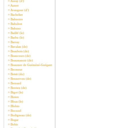
¤
Auray (d')
¤
Autret
¤
Avaugour (d')
¤
Bachelier
¤
Bahuezre
¤
Bahulost
¤
Bahuno
¤
Baillif (le)
¤
Barbu (le)
¤
Barray
¤
Bavalan (de)
¤
Beaubois (de)
¤
Beaucours (de)
¤
Beaumanoir (de)
¤
Beaumer de Guéméné-Guégant
¤
Becmeur
¤
Beisit (du)
¤
Bennerven (de)
¤
Bernard
¤
Berrien (de)
¤
Bigot (le)
¤
Bizien
¤
Bloas (le)
¤
Blohio
¤
Bocozel
¤
Bodigneau (de)
¤
Bogar
¤
Bohic