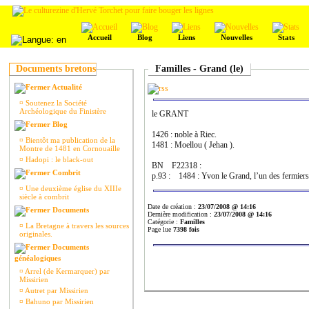
Accueil
Blog
Liens
Nouvelles
Stats
Documents bretons
Familles - Grand (le)
Actualité
¤
Soutenez la Société
Archéologique du Finistère
le GRANT
Blog
1426 : noble à Riec.
¤
Bientôt ma publication de la
1481 : Moellou ( Jehan ).
Montre de 1481 en Cornouaille
¤
Hadopi : le black-out
BN F22318 :
Combrit
p.93 : 1484 : Yvon le Grand, l’un des fermiers 
¤
Une deuxième église du XIIIe
siècle à combrit
Date de création :
23/07/2008 @ 14:16
Documents
Dernière modification :
23/07/2008 @ 14:16
Catégorie :
Familles
¤
La Bretagne à travers les sources
Page lue
7398 fois
originales.
Documents
généalogiques
¤
Arrel (de Kermarquer) par
Missirien
¤
Autret par Missirien
¤
Bahuno par Missirien