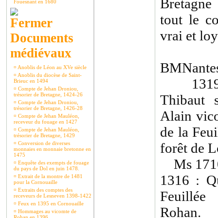
Bretagne
Fouesnant en 1680
tout le c
vrai et loy
Documents
médiévaux
BMNantes
¤
Anoblis de Léon au XVe siècle
¤
Anoblis du diocèse de Saint-
1319 : 
Brieuc en 1494
¤
Compte de Jehan Droniou,
trésorier de Bretagne, 1424-26
Thibaut 
¤
Compte de Jehan Droniou,
trésorier de Bretagne, 1426-28
Alain vic
¤
Compte de Jehan Mauléon,
receveur du fouage en 1427
de la Feui
¤
Compte de Jehan Mauléon,
trésorier de Bretagne, 1429
¤
Conversion de diverses
forêt de
monnaies en monnaie bretonne en
1475
Ms 1710
¤
Enquête des exempts de fouage
du pays de Dol en juin 1478.
1316 : Qu
¤
Extrait de la montre de 1481
pour la Cornouaille
¤
Extraits des comptes des
Feuillée
receveurs de Lesneven 1398-1422
¤
Feux en 1395 en Cornouaille
Rohan.
¤
Hommages au vicomte de
Rohan en 1396