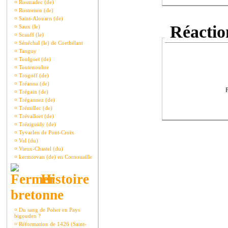
¤
Rosmadec (de)
¤
Rostrenen (de)
¤
Saint-Alouarn (de)
Réaction
¤
Saux (le)
¤
Scauff (le)
¤
Sénéchal (le) de Coethélant
¤
Tanguy
¤
Toulgoet (de)
¤
Toutenoultre
¤
Trogoff (de)
¤
Tréanna (de)
P
¤
Trégain (de)
¤
Trégannez (de)
¤
Trémillec (de)
¤
Trévalloet (de)
¤
Tréziguidy (de)
¤
Tyvarlen de Pont-Croix
¤
Val (du)
¤
Vieux-Chastel (du)
¤
kermorvan (de) en Cornouaille
Histoire
bretonne
¤
Du sang de Poher en Pays
bigouden ?
¤
Réformation de 1426 (Saint-