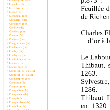
p.873 : 
¤
Châteaugiron (de)
¤
Châtellier (du)
Feuillée 
¤
Clerc divers
¤
Clisson (de)
de Richem
¤
Cléhunault (de)
¤
Coetanezre (de)
¤
Coetaudon (de)
¤
Coetbily (de)
Charles Fl
¤
Coetderu (de)
¤
Coetfao (de)
d’or à la
¤
Coetforn (de)
¤
Coetgoureden (de)
¤
Coethamon (de)
¤
Coetivy (de)
Le Labour
¤
Coetlegent (de)
¤
Coetlestrémeur (de)
Thibaut, 
¤
Coetmen (de)
¤
Coetmenech (de)
¤
Coetmeur (de) en Léon
1263.
¤
Coetmeur (de) à Mur
¤
Coetnempren (de)
Sylvestre,
¤
Coetninon (de)
¤
Coetpont (de)
1286.
¤
Coetquelfen (de)
¤
Coetquenan (de)
Thibaut I
¤
Coetquis de
¤
Coetquévéran (de)
en 1320 
¤
Coetsaliou (de)