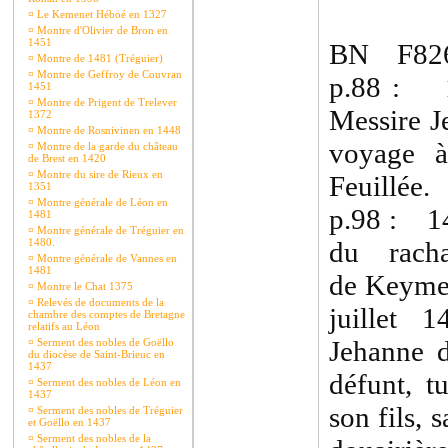
¤
Le Kemenet Héboé en 1327
¤
Montre d'Olivier de Bron en
1451
BN F826
¤
Montre de 1481 (Tréguier)
¤
Montre de Geffroy de Couvran
p.88 : 1
1451
¤
Montre de Prigent de Trelever
Messire J
1372
¤
Montre de Rosnivinen en 1448
voyage à
¤
Montre de la garde du château
de Brest en 1420
¤
Montre du sire de Rieux en
Feuillée.
1351
¤
Montre générale de Léon en
p.98 : 14
1481
¤
Montre générale de Tréguier en
1480.
du rach
¤
Montre générale de Vannes en
1481
de Keymer
¤
Montre le Chat 1375
¤
Relevés de documents de la
juillet 
chambre des comptes de Bretagne
relatifs au Léon
Jehanne d
¤
Serment des nobles de Goëllo
du diocèse de Saint-Brieuc en
1437
défunt, t
¤
Serment des nobles de Léon en
1437
son fils, s
¤
Serment des nobles de Tréguier
et Goëllo en 1437
¤
Serment des nobles de la