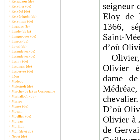
¤
Kersauzon (de)
seigneur 
¤
Kerviher (de)
¤
Kervéol (de)
Eloy de 
¤
Kervéréguin (de)
¤
Kerynisan (de)
1366, sé
¤
Lagadec (le)
¤
Lande (de la)
Saint-Mée
¤
Langueouez (de)
¤
Lanros (de)
d’où Oliv
¤
Laval (de)
¤
Lesaudevez (de)
Olivier, c
¤
Lesaudevez (de)
¤
Lesivy (de)
Olivier 
¤
Lesongar (de)
¤
Lespervez (de)
dame de 
¤
Léon
¤
Madeuc
Médréac
¤
Malestroit (de)
¤
Marche (de la) en Cornouaille
chevalier
¤
Marhallac'h (du)
¤
Marigo
D’où Oliv
¤
Menez (du)
¤
Moeam
¤
Moellien (de)
Olivier à
¤
Moreau
¤
Morillon
de Gervai
¤
Mur (de et du)
¤
Nevet (de)