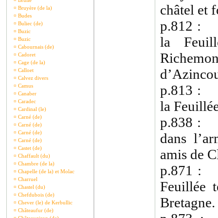
¤
Brullé
châtel et 
¤
Bruyère (de la)
¤
Budes
p.812 : 1
¤
Buliec (de)
¤
Buzic
la Feui
¤
Buzic
¤
Cabournais (de)
Richemo
¤
Cadoret
¤
Cage (de la)
d’Azincou
¤
Calloet
¤
Calvez divers
p.813 : 1
¤
Camus
¤
Canaber
¤
Caradec
la Feuillé
¤
Cardinal (le)
¤
Carné (de)
p.838 : 1
¤
Carné (de)
¤
Carné (de)
dans l’ar
¤
Carné (de)
¤
Castet (de)
amis de C
¤
Chaffault (du)
¤
Chambre (de la)
p.871 : 
¤
Chapelle (de la) et Molac
¤
Charruel
Feuillée 
¤
Chastel (du)
¤
Chefdubois (de)
Bretagne.
¤
Chever (le) de Kerbullic
¤
Châteaufur (de)