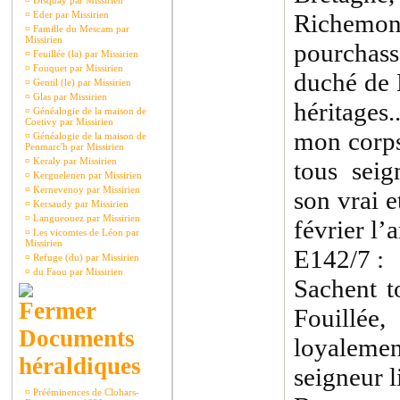
¤
Disquay par Missirien
¤
Eder par Missirien
Richem
¤
Famille du Mescam par
Missirien
pourchas
¤
Feuillée (la) par Missirien
¤
Fouquet par Missirien
duché de 
¤
Gentil (le) par Missirien
¤
Glas par Missirien
héritages.
¤
Généalogie de la maison de
Coetivy par Missirien
mon corps 
¤
Généalogie de la maison de
Penmarc'h par Missirien
¤
Keraly par Missirien
tous seig
¤
Kerguelenen par Missirien
¤
Kernevenoy par Missirien
son vrai et
¤
Kersaudy par Missirien
¤
Langueouez par Missirien
février l’
¤
Les vicomtes de Léon par
Missirien
E142/7 :
¤
Refuge (du) par Missirien
¤
du Faou par Missirien
Sachent t
Fouillé
Documents
loyaleme
héraldiques
seigneur 
¤
Prééminences de Clohars-