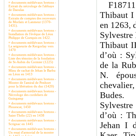
F18711 
¤
documents médiévaux bretons -
Extrait du nécrologe de l'abbaye
de Daoulas
Thibaut I 
¤
documents médiévaux bretons -
Extraits de comptes des receveurs
de Morlaix et Lanmeur (1370-
en 1263, 
1431).
¤
documents médiévaux bretons -
Sylvestre 
Installation de l'évêque de Léon
Philippe de Coetquis en 1422.
Thibaut I
¤
documents médiévaux bretons -
La seigneurie de Kergorlay vers
1470
d’où : Sy
¤
documents médiévaux bretons -
Liste des témoins de la fondation
de St-Aubin du Cormier (1225)
de la Rub
¤
documents médiévaux bretons -
Minu de rachat de Jehan le Barbu
N. épou
en Léon en 1413
¤
documents médiévaux bretons -
chevalie
Montre de l'amiral de Penhoet
pour la libération du duc (1420)
¤
documents médiévaux bretons -
Budes.
Nécrologe des cordeliers de
Guingamp
Sylvestre
¤
documents médiévaux bretons -
Plouescat, 1450
¤
documents médiévaux bretons -
d’où : Th
Saint-Thélo (22) en 1438
¤
documents médiévaux bretons -
Jehan I d
Scrignac en 1445
¤
documents médiévaux bretons -
Kaer, Tip
Un essai d'armorial de la montre