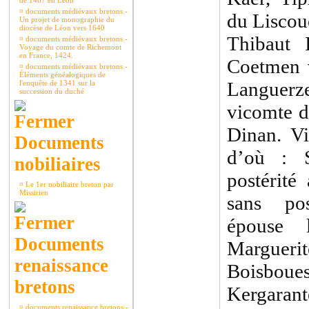
de 1467 en Léon
¤
documents médiévaux bretons -
du Liscou
Un projet de monographie du
diocèse de Léon vers 1640
Thibaut 
¤
documents médiévaux bretons -
Voyage du comte de Richemont
en France, 1424.
Coetmen v
¤
documents médiévaux bretons -
Éléments généalogiques de
Languerze
l'enquête de 1341 sur la
succession du duché
vicomte d
Dinan. V
Documents
d’où : S
nobiliaires
postérité
¤
Le 1er nobiliaire breton par
Missirien
sans pos
épouse 
Documents
Margueri
renaissance
Boisboues
bretons
Kergarant
¤
documents renaissance bretons -