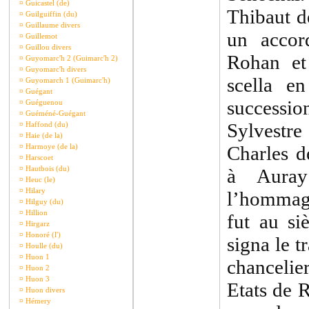
¤
Guicastel (de)
Thibaut d
¤
Guilguiffin (du)
¤
Guillaume divers
un accor
¤
Guillemot
¤
Guillou divers
Rohan et
¤
Guyomarc'h 2 (Guimarc'h 2)
¤
Guyomarc'h divers
scella e
¤
Guyomarch 1 (Guimarc'h)
¤
Guégant
succession
¤
Guéguenou
¤
Guéméné-Guégant
Sylvestr
¤
Haffond (du)
¤
Haie (de la)
¤
Harmoye (de la)
Charles de
¤
Harscoet
¤
Hautbois (du)
à Auray
¤
Heuc (le)
¤
Hilary
l’hommag
¤
Hilguy (du)
¤
Hillion
fut au si
¤
Hirgarz
¤
Honoré (l')
signa le 
¤
Houlle (du)
¤
Huon 1
chancelie
¤
Huon 2
¤
Huon 3
Etats de 
¤
Huon divers
¤
Hémery