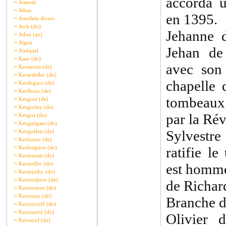
accorda u
¤
Jeannin
¤
Jehan
en 1395.
¤
Jourdain divers
¤
Juch (du)
Jehanne 
¤
Julou (an)
¤
Jégou
Jehan de
¤
Jézéquel
¤
Kaer (de)
avec son
¤
Keranrais (de)
¤
Kerardellec (de)
chapelle 
¤
Kerdegace (de)
¤
Kerfloux (de)
tombeaux 
¤
Kergoet (de)
¤
Kergorlay (de)
par la Rév
¤
Kergos (du)
¤
Kerguégant (de)
Sylvestre
¤
Kerguélen (de)
¤
Kerlazrec (de)
¤
Kerloaguen (de)
ratifie l
¤
Kermauan (de)
¤
Kermellec (de)
est homme
¤
Kerminihy (de)
¤
Kermodiern (de)
de Richar
¤
Kernivinen (de)
¤
Kerouant (de)
Branche d
¤
Kerourcuff (de)
¤
Kerouzéré (de)
Olivier d
¤
Kerraoul (de)