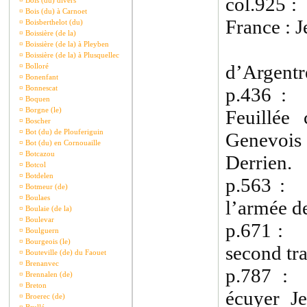
col.925 :
¤
Bois (du) divers
¤
Bois (du) à Carnoet
France : J
¤
Boisberthelot (du)
¤
Boissière (de la)
¤
Boissière (de la) à Pleyben
¤
Boissière (de la) à Plusquellec
d’Argentré
¤
Bolloré
¤
Bonenfant
¤
Bonnescat
p.436 : 
¤
Boquen
¤
Borgne (le)
Feuillée
¤
Boscher
¤
Bot (du) de Plouferiguin
Genevois 
¤
Bot (du) en Cornouaille
¤
Botcazou
Derrien.
¤
Botcol
¤
Botdelen
p.563 : 
¤
Botmeur (de)
¤
Boulaes
l’armée d
¤
Boulaie (de la)
¤
Boulevar
p.671 : 1
¤
Boulguern
¤
Bourgeois (le)
second tr
¤
Bouteville (de) du Faouet
¤
Brenanvec
p.787 :
¤
Brennalen (de)
¤
Breton
écuyer Je
¤
Broerec (de)