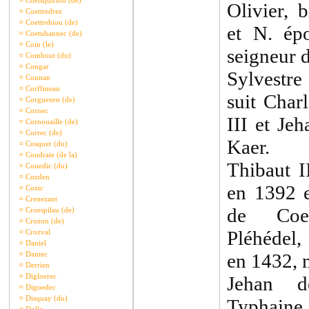
¤
Coetsquiriou (de)
Olivier, 
¤
Coettredrez
¤
Coettrehiou (de)
et N. ép
¤
Coetuhannec (de)
¤
Coin (le)
seigneur 
¤
Combout (du)
¤
Congar
Sylvestre 
¤
Connan
¤
Corffineau
suit Char
¤
Corguezen (de)
¤
Cornec
III et Je
¤
Cornouaille (de)
¤
Correc (de)
Kaer.
¤
Cosquer (du)
¤
Coudraie (de la)
Thibaut I
¤
Couedic (du)
¤
Cozden
en 1392 e
¤
Cozic
¤
Crenezant
de Coe
¤
Croespilau (de)
¤
Crozon (de)
Pléhédel,
¤
Crozval
¤
Daniel
¤
Dantec
en 1432, m
¤
Derrien
¤
Digloerec
Jehan d
¤
Digoedec
¤
Disquay (du)
Typhain