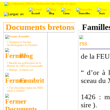
Accueil
Blog
Liens
Nouvelles
Stats
Documents bretons
Familles
Actualité
¤
Soutenez la Société
Archéologique du Finistère
Blog
de la FE
¤
Bientôt ma publication de la
Montre de 1481 en Cornouaille
¤
Hadopi : le black-out
“ d’or à 
sceau du
Combrit
¤
Une deuxième église du XIIIe
siècle à combrit
1426 : m
sire ).
Documents