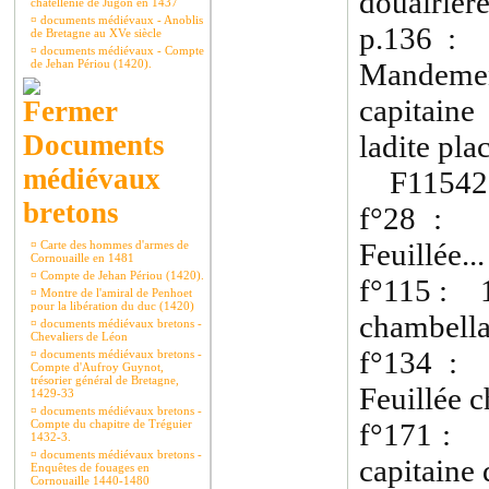
douairière
châtellenie de Jugon en 1437
¤
documents médiévaux - Anoblis
p.136 : 
de Bretagne au XVe siècle
¤
documents médiévaux - Compte
de Jehan Périou (1420).
Mandemen
capitain
Documents
ladite pla
médiévaux
F11542 
bretons
f°28 : v
Feuillée...
¤
Carte des hommes d'armes de
Cornouaille en 1481
¤
Compte de Jehan Périou (1420).
f°115 : 14
¤
Montre de l'amiral de Penhoet
pour la libération du duc (1420)
chambella
¤
documents médiévaux bretons -
Chevaliers de Léon
f°134 : 
¤
documents médiévaux bretons -
Compte d'Aufroy Guynot,
trésorier général de Bretagne,
Feuillée c
1429-33
¤
documents médiévaux bretons -
Compte du chapitre de Tréguier
f°171 : 1
1432-3.
¤
documents médiévaux bretons -
capitaine
Enquêtes de fouages en
Cornouaille 1440-1480