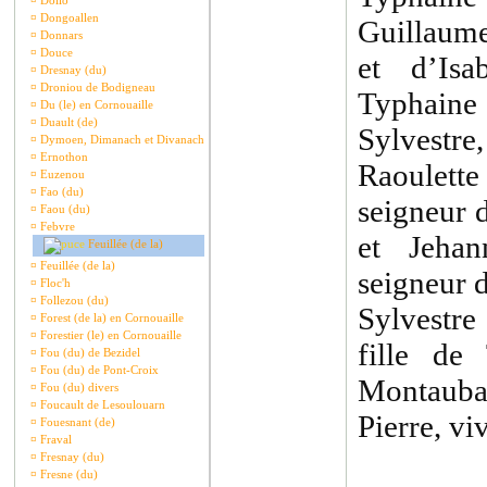
¤
Dollo
¤
Dongoallen
Guillaume
¤
Donnars
¤
Douce
et d’Is
¤
Dresnay (du)
¤
Droniou de Bodigneau
Typhain
¤
Du (le) en Cornouaille
¤
Duault (de)
Sylvestre
¤
Dymoen, Dimanach et Divanach
¤
Ernothon
Raoulet
¤
Euzenou
¤
Fao (du)
seigneur 
¤
Faou (du)
¤
Febvre
et Jehan
Feuillée (de la)
¤
Feuillée (de la)
seigneur 
¤
Floc'h
¤
Follezou (du)
Sylvestr
¤
Forest (de la) en Cornouaille
¤
Forestier (le) en Cornouaille
fille de
¤
Fou (du) de Bezidel
¤
Fou (du) de Pont-Croix
Montauba
¤
Fou (du) divers
¤
Foucault de Lesoulouarn
Pierre, vi
¤
Fouesnant (de)
¤
Fraval
¤
Fresnay (du)
¤
Fresne (du)