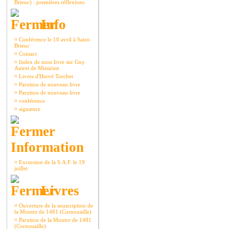
Brieuc) : premières réflexions
Info
¤
Conférence le 10 avril à Saint-
Brieuc
¤
Contact
¤
Index de mon livre sur Guy
Autret de Missirien
¤
Livres d'Hervé Torchet
¤
Parution de nouveau livre
¤
Parution de nouveau livre
¤
conférence
¤
signature
Information
¤
Excursion de la S.A.F. le 19
juillet
Livres
¤
Ouverture de la souscription de
la Montre de 1481 (Cornouaille)
¤
Parution de la Montre de 1481
(Cornouaille)