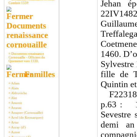
Jehan ép
Combrit 1559
22IV1482
Guillaum
Documents
Treffaleg
renaissance
Coetmene
cornouaille
1460. D’o
¤
Documents renaissance
Cornouaille - Officiers du
Quemenet vers 1530.
Sylvestre
fille de 
Familles
Quintin et
¤
Adam
¤
Alain
F22318 
¤
Aldroviche
¤
Alet
p.63 : 1
¤
Amezre
¤
Anseau
Sevestre 
¤
Ansquer (Cornouaille)
¤
Arrel (de Kermarquer)
demi an
¤
Artur
¤
Auray (d')
compagnie
¤
Autret