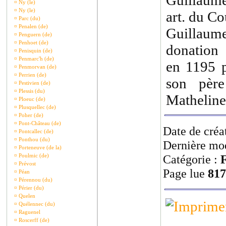
Guillaume
¤
Ny (le)
¤
Ny (le)
art. du Co
¤
Parc (du)
¤
Penalen (de)
Guillau
¤
Penguern (de)
¤
Penhoet (de)
donation
¤
Penisquin (de)
¤
Penmarc'h (de)
en 1195 p
¤
Penmorvan (de)
¤
Perrien (de)
son pèr
¤
Pestivien (de)
¤
Plessis (du)
Matheline 
¤
Ploeuc (de)
¤
Plusquellec (de)
¤
Poher (de)
¤
Pont-Château (de)
Date de créa
¤
Pontcallec (de)
¤
Ponthou (du)
Dernière mod
¤
Porteneuve (de la)
¤
Poulmic (de)
Catégorie :
F
¤
Prévost
Page lue
817
¤
Péan
¤
Pérennou (du)
¤
Périer (du)
¤
Quelen
¤
Quélennec (du)
¤
Raguenel
¤
Roscerff (de)