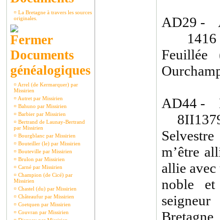
¤
La Bretagne à travers les sources
AD29 - 
originales.
1416 : 
Feuillée
Documents
généalogiques
Ourchamp
¤
Arrel (de Kermarquer) par
Missirien
¤
Autret par Missirien
AD44 - 
¤
Bahuno par Missirien
¤
Barbier par Missirien
8II1379(8
¤
Bertrand de Launay-Bertrand
par Missirien
Selvestre
¤
Bourgblanc par Missirien
¤
Bouteiller (le) par Missirien
m’être al
¤
Bouteville par Missirien
¤
Brulon par Missirien
allie avec 
¤
Carné par Missirien
¤
Champion (de Cicé) par
noble et
Missirien
¤
Chastel (du) par Missirien
seigneur
¤
Châteaufur par Missirien
¤
Coetquen par Missirien
Bretagne,
¤
Couvran par Missirien