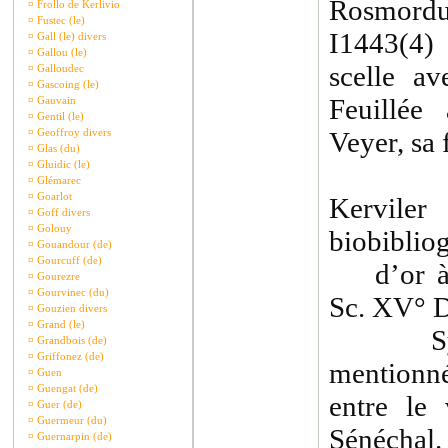
Rosmorduc
¤
Frollo de Kerlivio
¤
Fustec (le)
I1443(4)
¤
Gall (le) divers
¤
Gallou (le)
scelle a
¤
Galloudec
¤
Gascoing (le)
Feuillée
¤
Gauvain
¤
Gentil (le)
¤
Geoffroy divers
Veyer, sa
¤
Glas (du)
¤
Gluidic (le)
¤
Glémarec
¤
Goarlot
Kerviler
¤
Goff divers
¤
Golouy
biobiblio
¤
Gouandour (de)
¤
Gourcuff (de)
d’or à l
¤
Gourezre
¤
Gourvinec (du)
Sc. XV° 
¤
Gouzien divers
¤
Grand (le)
Sylves
¤
Grandbois (de)
¤
Griffonez (de)
mentionn
¤
Guen
¤
Guengat (de)
entre le
¤
Guer (de)
¤
Guermeur (du)
Sénéchal.
¤
Guernarpin (de)