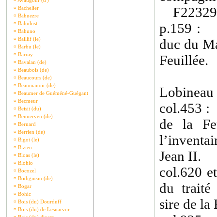
¤
Avaugour (d')
F22329 
¤
Bachelier
¤
Bahuezre
¤
Bahulost
p.159 : 1
¤
Bahuno
¤
Baillif (le)
duc du Ma
¤
Barbu (le)
¤
Barray
Feuillée.
¤
Bavalan (de)
¤
Beaubois (de)
¤
Beaucours (de)
¤
Beaumanoir (de)
Lobineau 
¤
Beaumer de Guéméné-Guégant
¤
Becmeur
col.453 :
¤
Beisit (du)
¤
Bennerven (de)
de la Feu
¤
Bernard
¤
Berrien (de)
l’inventa
¤
Bigot (le)
¤
Bizien
Jean II.
¤
Bloas (le)
¤
Blohio
col.620 e
¤
Bocozel
¤
Bodigneau (de)
du traité
¤
Bogar
¤
Bohic
sire de la 
¤
Bois (du) Dourduff
¤
Bois (du) de Lesnarvor