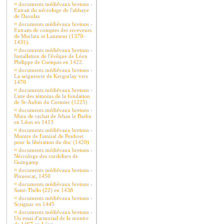
¤
documents médiévaux bretons -
Extrait du nécrologe de l'abbaye
de Daoulas
¤
documents médiévaux bretons -
Extraits de comptes des receveurs
de Morlaix et Lanmeur (1370-
1431).
¤
documents médiévaux bretons -
Installation de l'évêque de Léon
Philippe de Coetquis en 1422.
¤
documents médiévaux bretons -
La seigneurie de Kergorlay vers
1470
¤
documents médiévaux bretons -
Liste des témoins de la fondation
de St-Aubin du Cormier (1225)
¤
documents médiévaux bretons -
Minu de rachat de Jehan le Barbu
en Léon en 1413
¤
documents médiévaux bretons -
Montre de l'amiral de Penhoet
pour la libération du duc (1420)
¤
documents médiévaux bretons -
Nécrologe des cordeliers de
Guingamp
¤
documents médiévaux bretons -
Plouescat, 1450
¤
documents médiévaux bretons -
Saint-Thélo (22) en 1438
¤
documents médiévaux bretons -
Scrignac en 1445
¤
documents médiévaux bretons -
Un essai d'armorial de la montre