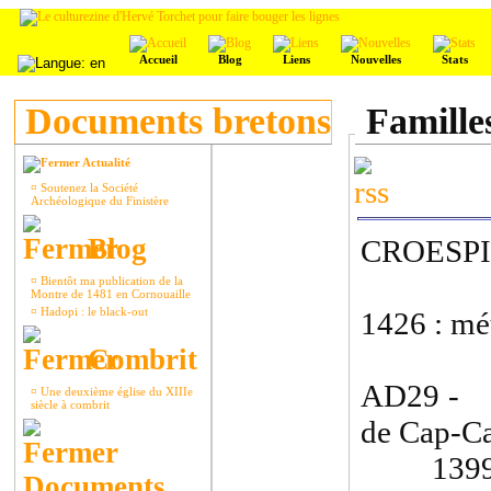
Accueil
Blog
Liens
Nouvelles
Stats
Documents bretons
Famille
Actualité
¤
Soutenez la Société
Archéologique du Finistère
Blog
CROESP
¤
Bientôt ma publication de la
Montre de 1481 en Cornouaille
¤
Hadopi : le black-out
1426 : mé
Combrit
AD29 - A
¤
Une deuxième église du XIIIe
siècle à combrit
de Cap-Ca
1399-14
Documents