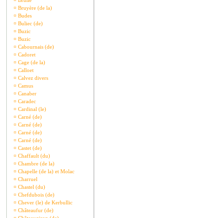
¤
Brullé
¤
Bruyère (de la)
¤
Budes
¤
Buliec (de)
¤
Buzic
¤
Buzic
¤
Cabournais (de)
¤
Cadoret
¤
Cage (de la)
¤
Calloet
¤
Calvez divers
¤
Camus
¤
Canaber
¤
Caradec
¤
Cardinal (le)
¤
Carné (de)
¤
Carné (de)
¤
Carné (de)
¤
Carné (de)
¤
Castet (de)
¤
Chaffault (du)
¤
Chambre (de la)
¤
Chapelle (de la) et Molac
¤
Charruel
¤
Chastel (du)
¤
Chefdubois (de)
¤
Chever (le) de Kerbullic
¤
Châteaufur (de)