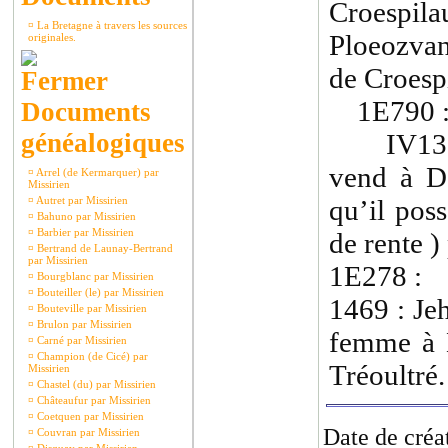
Croespila
¤
La Bretagne à travers les sources
Ploeozva
originales.
de Croesp
1E790 
Documents
généalogiques
IV1389 
vend à D
¤
Arrel (de Kermarquer) par
Missirien
¤
Autret par Missirien
qu’il pos
¤
Bahuno par Missirien
¤
Barbier par Missirien
de rente )
¤
Bertrand de Launay-Bertrand
par Missirien
1E278 :
¤
Bourgblanc par Missirien
¤
Bouteiller (le) par Missirien
1469 : Je
¤
Bouteville par Missirien
¤
Brulon par Missirien
femme à 
¤
Carné par Missirien
¤
Champion (de Cicé) par
Tréoultré.
Missirien
¤
Chastel (du) par Missirien
¤
Châteaufur par Missirien
¤
Coetquen par Missirien
Date de créa
¤
Couvran par Missirien