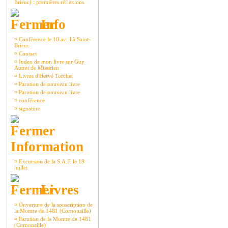
Brieuc) : premières réflexions
Info
¤
Conférence le 10 avril à Saint-
Brieuc
¤
Contact
¤
Index de mon livre sur Guy
Autret de Missirien
¤
Livres d'Hervé Torchet
¤
Parution de nouveau livre
¤
Parution de nouveau livre
¤
conférence
¤
signature
Information
¤
Excursion de la S.A.F. le 19
juillet
Livres
¤
Ouverture de la souscription de
la Montre de 1481 (Cornouaille)
¤
Parution de la Montre de 1481
(Cornouaille)