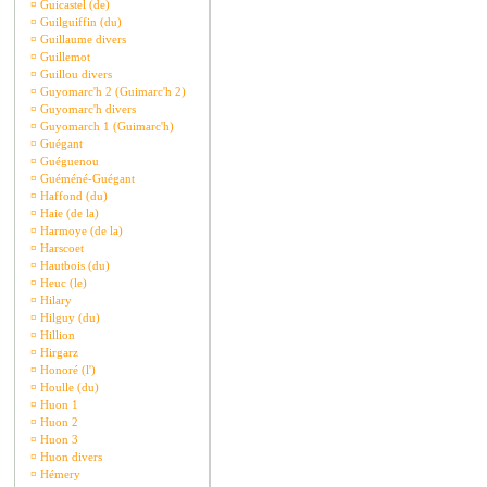
¤
Guicastel (de)
¤
Guilguiffin (du)
¤
Guillaume divers
¤
Guillemot
¤
Guillou divers
¤
Guyomarc'h 2 (Guimarc'h 2)
¤
Guyomarc'h divers
¤
Guyomarch 1 (Guimarc'h)
¤
Guégant
¤
Guéguenou
¤
Guéméné-Guégant
¤
Haffond (du)
¤
Haie (de la)
¤
Harmoye (de la)
¤
Harscoet
¤
Hautbois (du)
¤
Heuc (le)
¤
Hilary
¤
Hilguy (du)
¤
Hillion
¤
Hirgarz
¤
Honoré (l')
¤
Houlle (du)
¤
Huon 1
¤
Huon 2
¤
Huon 3
¤
Huon divers
¤
Hémery