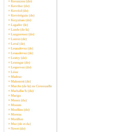
¤
Kersauzon (de)
¤
Kerviher (de)
¤
Kervéol (de)
¤
Kervéréguin (de)
¤
Kerynisan (de)
¤
Lagadec (le)
¤
Lande (de la)
¤
Langueouez (de)
¤
Lanros (de)
¤
Laval (de)
¤
Lesaudevez (de)
¤
Lesaudevez (de)
¤
Lesivy (de)
¤
Lesongar (de)
¤
Lespervez (de)
¤
Léon
¤
Madeuc
¤
Malestroit (de)
¤
Marche (de la) en Cornouaille
¤
Marhallac'h (du)
¤
Marigo
¤
Menez (du)
¤
Moeam
¤
Moellien (de)
¤
Moreau
¤
Morillon
¤
Mur (de et du)
¤
Nevet (de)