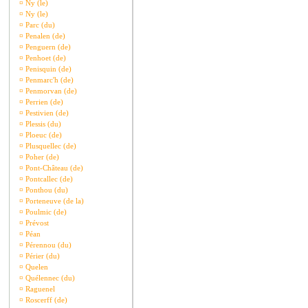
¤
Ny (le)
¤
Ny (le)
¤
Parc (du)
¤
Penalen (de)
¤
Penguern (de)
¤
Penhoet (de)
¤
Penisquin (de)
¤
Penmarc'h (de)
¤
Penmorvan (de)
¤
Perrien (de)
¤
Pestivien (de)
¤
Plessis (du)
¤
Ploeuc (de)
¤
Plusquellec (de)
¤
Poher (de)
¤
Pont-Château (de)
¤
Pontcallec (de)
¤
Ponthou (du)
¤
Porteneuve (de la)
¤
Poulmic (de)
¤
Prévost
¤
Péan
¤
Pérennou (du)
¤
Périer (du)
¤
Quelen
¤
Quélennec (du)
¤
Raguenel
¤
Roscerff (de)