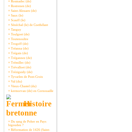
¤
Rosmadec (de)
¤
Rostrenen (de)
¤
Saint-Alouarn (de)
¤
Saux (le)
¤
Scauff (le)
¤
Sénéchal (le) de Coethélant
¤
Tanguy
¤
Toulgoet (de)
¤
Toutenoultre
¤
Trogoff (de)
¤
Tréanna (de)
¤
Trégain (de)
¤
Trégannez (de)
¤
Trémillec (de)
¤
Trévalloet (de)
¤
Tréziguidy (de)
¤
Tyvarlen de Pont-Croix
¤
Val (du)
¤
Vieux-Chastel (du)
¤
kermorvan (de) en Cornouaille
Histoire
bretonne
¤
Du sang de Poher en Pays
bigouden ?
¤
Réformation de 1426 (Saint-