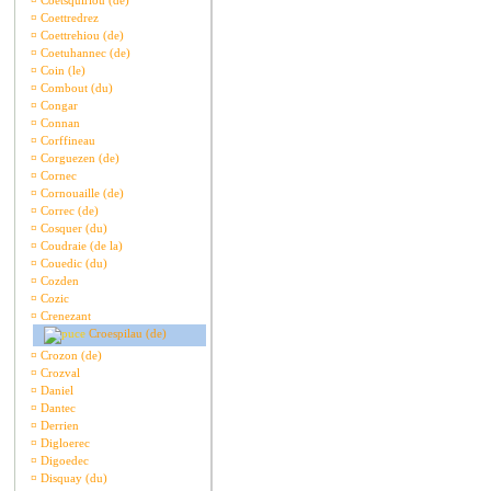
¤
Coetsquiriou (de)
¤
Coettredrez
¤
Coettrehiou (de)
¤
Coetuhannec (de)
¤
Coin (le)
¤
Combout (du)
¤
Congar
¤
Connan
¤
Corffineau
¤
Corguezen (de)
¤
Cornec
¤
Cornouaille (de)
¤
Correc (de)
¤
Cosquer (du)
¤
Coudraie (de la)
¤
Couedic (du)
¤
Cozden
¤
Cozic
¤
Crenezant
Croespilau (de)
¤
Crozon (de)
¤
Crozval
¤
Daniel
¤
Dantec
¤
Derrien
¤
Digloerec
¤
Digoedec
¤
Disquay (du)