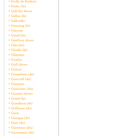
¤
Frollo de Kerlivio
¤
Fustec (le)
¤
Gall (le) divers
¤
Gallou (le)
¤
Galloudec
¤
Gascoing (le)
¤
Gauvain
¤
Gentil (le)
¤
Geoffroy divers
¤
Glas (du)
¤
Gluidic (le)
¤
Glémarec
¤
Goarlot
¤
Goff divers
¤
Golouy
¤
Gouandour (de)
¤
Gourcuff (de)
¤
Gourezre
¤
Gourvinec (du)
¤
Gouzien divers
¤
Grand (le)
¤
Grandbois (de)
¤
Griffonez (de)
¤
Guen
¤
Guengat (de)
¤
Guer (de)
¤
Guermeur (du)
¤
Guernarpin (de)