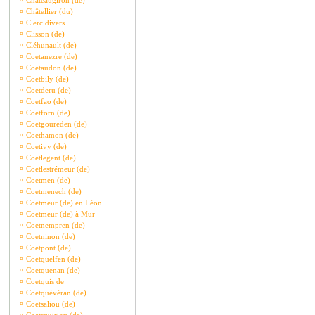
¤
Châteaugiron (de)
¤
Châtellier (du)
¤
Clerc divers
¤
Clisson (de)
¤
Cléhunault (de)
¤
Coetanezre (de)
¤
Coetaudon (de)
¤
Coetbily (de)
¤
Coetderu (de)
¤
Coetfao (de)
¤
Coetforn (de)
¤
Coetgoureden (de)
¤
Coethamon (de)
¤
Coetivy (de)
¤
Coetlegent (de)
¤
Coetlestrémeur (de)
¤
Coetmen (de)
¤
Coetmenech (de)
¤
Coetmeur (de) en Léon
¤
Coetmeur (de) à Mur
¤
Coetnempren (de)
¤
Coetninon (de)
¤
Coetpont (de)
¤
Coetquelfen (de)
¤
Coetquenan (de)
¤
Coetquis de
¤
Coetquévéran (de)
¤
Coetsaliou (de)