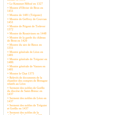
¤
Le Kemenet Héboé en 1327
¤
Montre d'Olivier de Bron en
1451
¤
Montre de 1481 (Tréguier)
¤
Montre de Geffroy de Couvran
1451
¤
Montre de Prigent de Trelever
1372
¤
Montre de Rosnivinen en 1448
¤
Montre de la garde du château
de Brest en 1420
¤
Montre du sire de Rieux en
1351
¤
Montre générale de Léon en
1481
¤
Montre générale de Tréguier en
1480.
¤
Montre générale de Vannes en
1481
¤
Montre le Chat 1375
¤
Relevés de documents de la
chambre des comptes de Bretagne
relatifs au Léon
¤
Serment des nobles de Goëllo
du diocèse de Saint-Brieuc en
1437
¤
Serment des nobles de Léon en
1437
¤
Serment des nobles de Tréguier
et Goëllo en 1437
¤
Serment des nobles de la