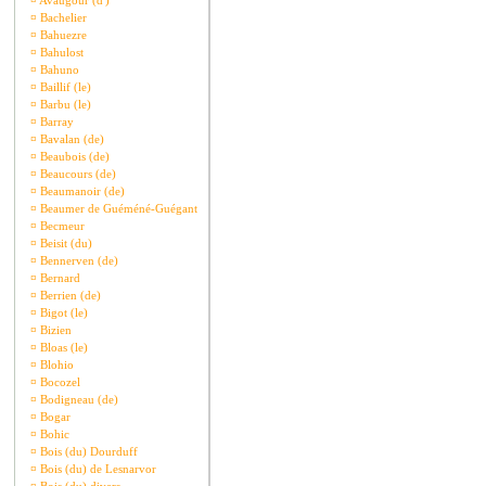
¤
Avaugour (d')
¤
Bachelier
¤
Bahuezre
¤
Bahulost
¤
Bahuno
¤
Baillif (le)
¤
Barbu (le)
¤
Barray
¤
Bavalan (de)
¤
Beaubois (de)
¤
Beaucours (de)
¤
Beaumanoir (de)
¤
Beaumer de Guéméné-Guégant
¤
Becmeur
¤
Beisit (du)
¤
Bennerven (de)
¤
Bernard
¤
Berrien (de)
¤
Bigot (le)
¤
Bizien
¤
Bloas (le)
¤
Blohio
¤
Bocozel
¤
Bodigneau (de)
¤
Bogar
¤
Bohic
¤
Bois (du) Dourduff
¤
Bois (du) de Lesnarvor