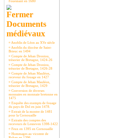
Fouesnant en 1680
Documents
médiévaux
¤
Anoblis de Léon au XVe siècle
¤
Anoblis du diocèse de Saint-
Brieuc en 1494
¤
Compte de Jehan Droniou,
trésorier de Bretagne, 1424-26
¤
Compte de Jehan Droniou,
trésorier de Bretagne, 1426-28
¤
Compte de Jehan Mauléon,
receveur du fouage en 1427
¤
Compte de Jehan Mauléon,
trésorier de Bretagne, 1429
¤
Conversion de diverses
monnaies en monnaie bretonne en
1475
¤
Enquête des exempts de fouage
du pays de Dol en juin 1478.
¤
Extrait de la montre de 1481
pour la Cornouaille
¤
Extraits des comptes des
receveurs de Lesneven 1398-1422
¤
Feux en 1395 en Cornouaille
¤
Hommages au vicomte de
Rohan en 1396