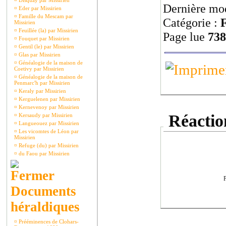
¤
Disquay par Missirien
Dernière mod
¤
Eder par Missirien
¤
Famille du Mescam par
Catégorie :
F
Missirien
¤
Feuillée (la) par Missirien
Page lue
738
¤
Fouquet par Missirien
¤
Gentil (le) par Missirien
¤
Glas par Missirien
¤
Généalogie de la maison de
Coetivy par Missirien
¤
Généalogie de la maison de
Penmarc'h par Missirien
¤
Keraly par Missirien
¤
Kerguelenen par Missirien
¤
Kernevenoy par Missirien
Réaction
¤
Kersaudy par Missirien
¤
Langueouez par Missirien
¤
Les vicomtes de Léon par
Missirien
¤
Refuge (du) par Missirien
¤
du Faou par Missirien
P
Documents
héraldiques
¤
Prééminences de Clohars-