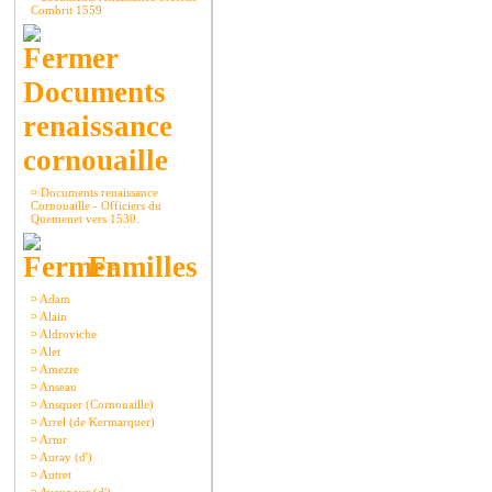
Combrit 1559
Documents
renaissance
cornouaille
¤
Documents renaissance
Cornouaille - Officiers du
Quemenet vers 1530.
Familles
¤
Adam
¤
Alain
¤
Aldroviche
¤
Alet
¤
Amezre
¤
Anseau
¤
Ansquer (Cornouaille)
¤
Arrel (de Kermarquer)
¤
Artur
¤
Auray (d')
¤
Autret