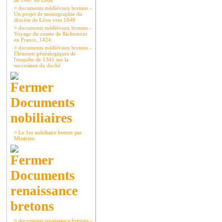
de 1467 en Léon
¤
documents médiévaux bretons -
Un projet de monographie du
diocèse de Léon vers 1640
¤
documents médiévaux bretons -
Voyage du comte de Richemont
en France, 1424.
¤
documents médiévaux bretons -
Éléments généalogiques de
l'enquête de 1341 sur la
succession du duché
Documents
nobiliaires
¤
Le 1er nobiliaire breton par
Missirien
Documents
renaissance
bretons
¤
documents renaissance bretons -