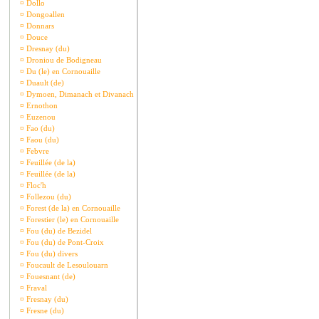
¤
Dollo
¤
Dongoallen
¤
Donnars
¤
Douce
¤
Dresnay (du)
¤
Droniou de Bodigneau
¤
Du (le) en Cornouaille
¤
Duault (de)
¤
Dymoen, Dimanach et Divanach
¤
Ernothon
¤
Euzenou
¤
Fao (du)
¤
Faou (du)
¤
Febvre
¤
Feuillée (de la)
¤
Feuillée (de la)
¤
Floc'h
¤
Follezou (du)
¤
Forest (de la) en Cornouaille
¤
Forestier (le) en Cornouaille
¤
Fou (du) de Bezidel
¤
Fou (du) de Pont-Croix
¤
Fou (du) divers
¤
Foucault de Lesoulouarn
¤
Fouesnant (de)
¤
Fraval
¤
Fresnay (du)
¤
Fresne (du)