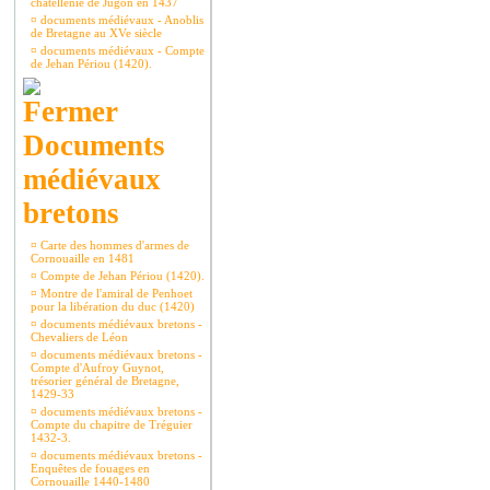
châtellenie de Jugon en 1437
¤
documents médiévaux - Anoblis
de Bretagne au XVe siècle
¤
documents médiévaux - Compte
de Jehan Périou (1420).
Documents
médiévaux
bretons
¤
Carte des hommes d'armes de
Cornouaille en 1481
¤
Compte de Jehan Périou (1420).
¤
Montre de l'amiral de Penhoet
pour la libération du duc (1420)
¤
documents médiévaux bretons -
Chevaliers de Léon
¤
documents médiévaux bretons -
Compte d'Aufroy Guynot,
trésorier général de Bretagne,
1429-33
¤
documents médiévaux bretons -
Compte du chapitre de Tréguier
1432-3.
¤
documents médiévaux bretons -
Enquêtes de fouages en
Cornouaille 1440-1480