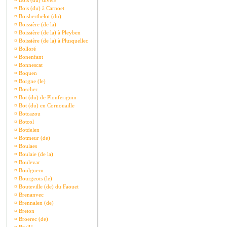
¤
Bois (du) divers
¤
Bois (du) à Carnoet
¤
Boisberthelot (du)
¤
Boissière (de la)
¤
Boissière (de la) à Pleyben
¤
Boissière (de la) à Plusquellec
¤
Bolloré
¤
Bonenfant
¤
Bonnescat
¤
Boquen
¤
Borgne (le)
¤
Boscher
¤
Bot (du) de Plouferiguin
¤
Bot (du) en Cornouaille
¤
Botcazou
¤
Botcol
¤
Botdelen
¤
Botmeur (de)
¤
Boulaes
¤
Boulaie (de la)
¤
Boulevar
¤
Boulguern
¤
Bourgeois (le)
¤
Bouteville (de) du Faouet
¤
Brenanvec
¤
Brennalen (de)
¤
Breton
¤
Broerec (de)