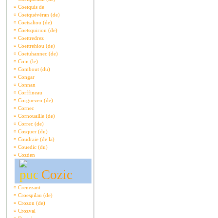
¤
Coetquis de
¤
Coetquévéran (de)
¤
Coetsaliou (de)
¤
Coetsquiriou (de)
¤
Coettredrez
¤
Coettrehiou (de)
¤
Coetuhannec (de)
¤
Coin (le)
¤
Combout (du)
¤
Congar
¤
Connan
¤
Corffineau
¤
Corguezen (de)
¤
Cornec
¤
Cornouaille (de)
¤
Correc (de)
¤
Cosquer (du)
¤
Coudraie (de la)
¤
Couedic (du)
¤
Cozden
Cozic
¤
Crenezant
¤
Croespilau (de)
¤
Crozon (de)
¤
Crozval