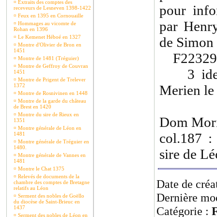
¤
Extraits des comptes des
pour inf
receveurs de Lesneven 1398-1422
¤
Feux en 1395 en Cornouaille
par Henry
¤
Hommages au vicomte de
Rohan en 1396
¤
Le Kemenet Héboé en 1327
de Simon 
¤
Montre d'Olivier de Bron en
1451
F22329 : 
¤
Montre de 1481 (Tréguier)
¤
Montre de Geffroy de Couvran
3 ides d
1451
¤
Montre de Prigent de Trelever
1372
Merien le
¤
Montre de Rosnivinen en 1448
¤
Montre de la garde du château
de Brest en 1420
¤
Montre du sire de Rieux en
Dom Moric
1351
¤
Montre générale de Léon en
col.187 
1481
¤
Montre générale de Tréguier en
1480.
sire de Lé
¤
Montre générale de Vannes en
1481
¤
Montre le Chat 1375
¤
Relevés de documents de la
Date de créa
chambre des comptes de Bretagne
relatifs au Léon
Dernière mod
¤
Serment des nobles de Goëllo
du diocèse de Saint-Brieuc en
1437
Catégorie :
F
¤
Serment des nobles de Léon en