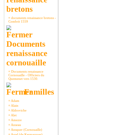
bretons
¤
documents renaissance bretons -
Combrit 1559
Documents
renaissance
cornouaille
¤
Documents renaissance
Cornouaille - Officiers du
Quemenet vers 1530.
Familles
¤
Adam
¤
Alain
¤
Aldroviche
¤
Alet
¤
Amezre
¤
Anseau
¤
Ansquer (Cornouaille)
¤
Arrel (de Kermarquer)