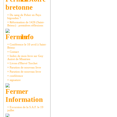
bretonne
¤
Du sang de Poher en Pays
bigouden ?
¤
Réformation de 1426 (Saint-
Brieuc) : premières réflexions
Info
¤
Conférence le 10 avril à Saint-
Brieuc
¤
Contact
¤
Index de mon livre sur Guy
Autret de Missirien
¤
Livres d'Hervé Torchet
¤
Parution de nouveau livre
¤
Parution de nouveau livre
¤
conférence
¤
signature
Information
¤
Excursion de la S.A.F. le 19
juillet