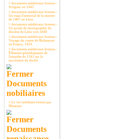
¤
documents médiévaux bretons -
Scrignac en 1445
¤
documents médiévaux bretons -
Un essai d'armorial de la montre
de 1467 en Léon
¤
documents médiévaux bretons -
Un projet de monographie du
diocèse de Léon vers 1640
¤
documents médiévaux bretons -
Voyage du comte de Richemont
en France, 1424.
¤
documents médiévaux bretons -
Éléments généalogiques de
l'enquête de 1341 sur la
succession du duché
Documents
nobiliaires
¤
Le 1er nobiliaire breton par
Missirien
Documents
renaissance