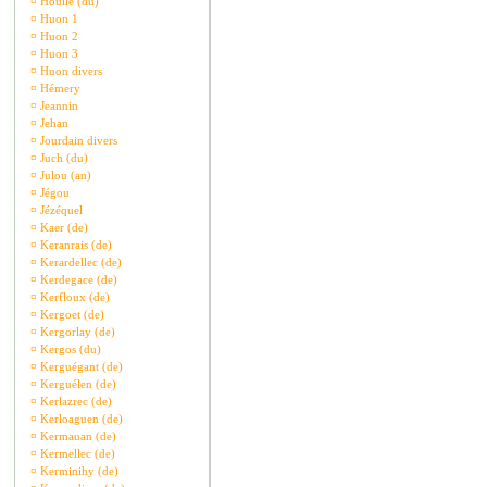
¤
Houlle (du)
¤
Huon 1
¤
Huon 2
¤
Huon 3
¤
Huon divers
¤
Hémery
¤
Jeannin
¤
Jehan
¤
Jourdain divers
¤
Juch (du)
¤
Julou (an)
¤
Jégou
¤
Jézéquel
¤
Kaer (de)
¤
Keranrais (de)
¤
Kerardellec (de)
¤
Kerdegace (de)
¤
Kerfloux (de)
¤
Kergoet (de)
¤
Kergorlay (de)
¤
Kergos (du)
¤
Kerguégant (de)
¤
Kerguélen (de)
¤
Kerlazrec (de)
¤
Kerloaguen (de)
¤
Kermauan (de)
¤
Kermellec (de)
¤
Kerminihy (de)