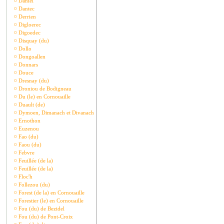
¤
Daniel
¤
Dantec
¤
Derrien
¤
Digloerec
¤
Digoedec
¤
Disquay (du)
¤
Dollo
¤
Dongoallen
¤
Donnars
¤
Douce
¤
Dresnay (du)
¤
Droniou de Bodigneau
¤
Du (le) en Cornouaille
¤
Duault (de)
¤
Dymoen, Dimanach et Divanach
¤
Ernothon
¤
Euzenou
¤
Fao (du)
¤
Faou (du)
¤
Febvre
¤
Feuillée (de la)
¤
Feuillée (de la)
¤
Floc'h
¤
Follezou (du)
¤
Forest (de la) en Cornouaille
¤
Forestier (le) en Cornouaille
¤
Fou (du) de Bezidel
¤
Fou (du) de Pont-Croix