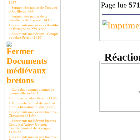
1437
Page lue
571
¤
Serment des nobles de Tréguier
et Goëllo en 1437
¤
Serment des nobles de la
châtellenie de Jugon en 1437
¤
documents médiévaux - Anoblis
de Bretagne au XVe siècle
¤
documents médiévaux - Compte
de Jehan Périou (1420).
Réaction
Documents
médiévaux
bretons
¤
Carte des hommes d'armes de
P
Cornouaille en 1481
¤
Compte de Jehan Périou (1420).
¤
Montre de l'amiral de Penhoet
pour la libération du duc (1420)
¤
documents médiévaux bretons -
Chevaliers de Léon
¤
documents médiévaux bretons -
Compte d'Aufroy Guynot,
trésorier général de Bretagne,
1429-33
¤
documents médiévaux bretons -