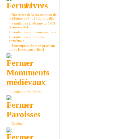
Livres
¤
Ouverture de la souscription de
la Montre de 1481 (Cornouaille)
¤
Parution de la Montre de 1481
(Cornouaille)
¤
Parution de mon nouveau livre
¤
Parution de mon roman
numérique
¤
Souscription de mon prochain
livre : le dépliant officiel
Monuments
médiévaux
¤
Languidou en Plovan
Paroisses
¤
Combrit