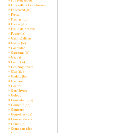
¤
Fou (du) divers
¤
Foucault de Lesoulouarn
¤
Fouesnant (de)
¤
Fraval
¤
Fresnay (du)
¤
Fresne (du)
¤
Frollo de Kerlivio
¤
Fustec (le)
¤
Gall (le) divers
¤
Gallou (le)
¤
Galloudec
¤
Gascoing (le)
¤
Gauvain
¤
Gentil (le)
¤
Geoffroy divers
¤
Glas (du)
¤
Gluidic (le)
¤
Glémarec
¤
Goarlot
¤
Goff divers
¤
Golouy
¤
Gouandour (de)
¤
Gourcuff (de)
¤
Gourezre
¤
Gourvinec (du)
¤
Gouzien divers
¤
Grand (le)
¤
Grandbois (de)