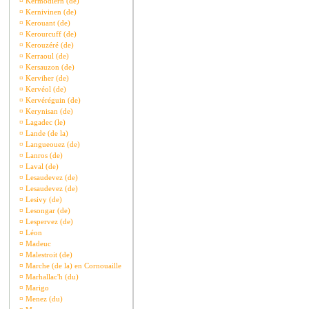
¤
Kermodiern (de)
¤
Kernivinen (de)
¤
Kerouant (de)
¤
Kerourcuff (de)
¤
Kerouzéré (de)
¤
Kerraoul (de)
¤
Kersauzon (de)
¤
Kerviher (de)
¤
Kervéol (de)
¤
Kervéréguin (de)
¤
Kerynisan (de)
¤
Lagadec (le)
¤
Lande (de la)
¤
Langueouez (de)
¤
Lanros (de)
¤
Laval (de)
¤
Lesaudevez (de)
¤
Lesaudevez (de)
¤
Lesivy (de)
¤
Lesongar (de)
¤
Lespervez (de)
¤
Léon
¤
Madeuc
¤
Malestroit (de)
¤
Marche (de la) en Cornouaille
¤
Marhallac'h (du)
¤
Marigo
¤
Menez (du)