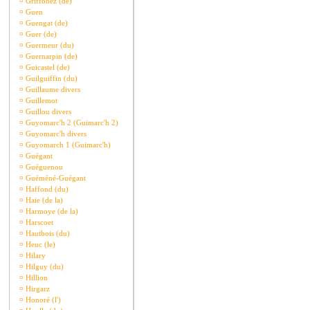
¤
Griffonez (de)
¤
Guen
¤
Guengat (de)
¤
Guer (de)
¤
Guermeur (du)
¤
Guernarpin (de)
¤
Guicastel (de)
¤
Guilguiffin (du)
¤
Guillaume divers
¤
Guillemot
¤
Guillou divers
¤
Guyomarc'h 2 (Guimarc'h 2)
¤
Guyomarc'h divers
¤
Guyomarch 1 (Guimarc'h)
¤
Guégant
¤
Guéguenou
¤
Guéméné-Guégant
¤
Haffond (du)
¤
Haie (de la)
¤
Harmoye (de la)
¤
Harscoet
¤
Hautbois (du)
¤
Heuc (le)
¤
Hilary
¤
Hilguy (du)
¤
Hillion
¤
Hirgarz
¤
Honoré (l')