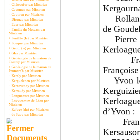
¤
Châteaufur par Missirien
Kergourna
¤
Coetquen par Missirien
¤
Couvran par Missirien
Rolland 
¤
Disquay par Missirien
¤
Eder par Missirien
de Goudel
¤
Famille du Mescam par
Missirien
Pierre l
¤
Feuillée (la) par Missirien
¤
Fouquet par Missirien
Kerloague
¤
Gentil (le) par Missirien
¤
Glas par Missirien
Franço
¤
Généalogie de la maison de
Coetivy par Missirien
¤
Généalogie de la maison de
Françoise
Penmarc'h par Missirien
¤
Keraly par Missirien
Yvon le 
¤
Kerguelenen par Missirien
¤
Kernevenoy par Missirien
Kerguizien
¤
Kersaudy par Missirien
¤
Langueouez par Missirien
Kerloagu
¤
Les vicomtes de Léon par
Missirien
d’Yvon :
¤
Refuge (du) par Missirien
¤
du Faou par Missirien
Françoi
Kersauson
Documents