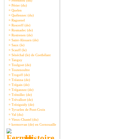
¤
Pérennou (du)
¤
Périer (du)
¤
Quelen
¤
Quélennec (du)
¤
Raguenel
¤
Roscerff (de)
¤
Rosmadec (de)
¤
Rostrenen (de)
¤
Saint-Alouarn (de)
¤
Saux (le)
¤
Scauff (le)
¤
Sénéchal (le) de Coethélant
¤
Tanguy
¤
Toulgoet (de)
¤
Toutenoultre
¤
Trogoff (de)
¤
Tréanna (de)
¤
Trégain (de)
¤
Trégannez (de)
¤
Trémillec (de)
¤
Trévalloet (de)
¤
Tréziguidy (de)
¤
Tyvarlen de Pont-Croix
¤
Val (du)
¤
Vieux-Chastel (du)
¤
kermorvan (de) en Cornouaille
Histoire