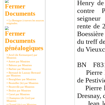
Henry de
contre P
Documents
seigneur
¤
La Bretagne à travers les sources
originales.
rente de 
Boessière 
Documents
du treff d
généalogiques
du Vieuxch
¤
Arrel (de Kermarquer) par
Missirien
¤
Autret par Missirien
BN F831
¤
Bahuno par Missirien
¤
Barbier par Missirien
Pierre l
¤
Bertrand de Launay-Bertrand
par Missirien
de Pestivi
¤
Bourgblanc par Missirien
¤
Bouteiller (le) par Missirien
Pierre l
¤
Bouteville par Missirien
¤
Brulon par Missirien
Dresnay, 
¤
Carné par Missirien
¤
Champion (de Cicé) par
Missirien
Jean le 
¤
Chastel (du) par Missirien