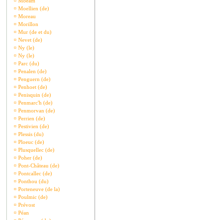
¤
Moeam
¤
Moellien (de)
¤
Moreau
¤
Morillon
¤
Mur (de et du)
¤
Nevet (de)
¤
Ny (le)
¤
Ny (le)
¤
Parc (du)
¤
Penalen (de)
¤
Penguern (de)
¤
Penhoet (de)
¤
Penisquin (de)
¤
Penmarc'h (de)
¤
Penmorvan (de)
¤
Perrien (de)
¤
Pestivien (de)
¤
Plessis (du)
¤
Ploeuc (de)
¤
Plusquellec (de)
¤
Poher (de)
¤
Pont-Château (de)
¤
Pontcallec (de)
¤
Ponthou (du)
¤
Porteneuve (de la)
¤
Poulmic (de)
¤
Prévost
¤
Péan