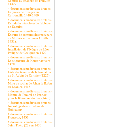
Compte du chapitre de Tréguier
1432-3.
¤
documents médiévaux bretons -
Enquêtes de fouages en
Cornouaille 1440-1480
¤
documents médiévaux bretons -
Extrait du nécrologe de l'abbaye
de Daoulas
¤
documents médiévaux bretons -
Extraits de comptes des receveurs
de Morlaix et Lanmeur (1370-
1431).
¤
documents médiévaux bretons -
Installation de l'évêque de Léon
Philippe de Coetquis en 1422.
¤
documents médiévaux bretons -
La seigneurie de Kergorlay vers
1470
¤
documents médiévaux bretons -
Liste des témoins de la fondation
de St-Aubin du Cormier (1225)
¤
documents médiévaux bretons -
Minu de rachat de Jehan le Barbu
en Léon en 1413
¤
documents médiévaux bretons -
Montre de l'amiral de Penhoet
pour la libération du duc (1420)
¤
documents médiévaux bretons -
Nécrologe des cordeliers de
Guingamp
¤
documents médiévaux bretons -
Plouescat, 1450
¤
documents médiévaux bretons -
Saint-Thélo (22) en 1438