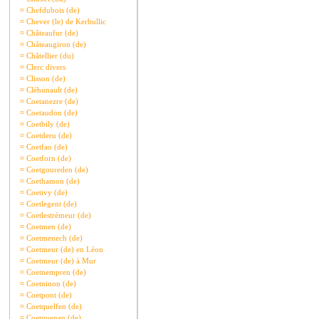
¤
Chefdubois (de)
¤
Chever (le) de Kerbullic
¤
Châteaufur (de)
¤
Châteaugiron (de)
¤
Châtellier (du)
¤
Clerc divers
¤
Clisson (de)
¤
Cléhunault (de)
¤
Coetanezre (de)
¤
Coetaudon (de)
¤
Coetbily (de)
¤
Coetderu (de)
¤
Coetfao (de)
¤
Coetforn (de)
¤
Coetgoureden (de)
¤
Coethamon (de)
¤
Coetivy (de)
¤
Coetlegent (de)
¤
Coetlestrémeur (de)
¤
Coetmen (de)
¤
Coetmenech (de)
¤
Coetmeur (de) en Léon
¤
Coetmeur (de) à Mur
¤
Coetnempren (de)
¤
Coetninon (de)
¤
Coetpont (de)
¤
Coetquelfen (de)
¤
Coetquenan (de)