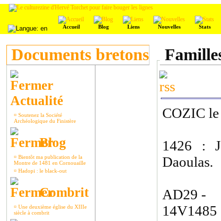
Accueil
Blog
Liens
Nouvelles
Stats
Documents bretons
Famille
Actualité
COZIC le
¤
Soutenez la Société
Archéologique du Finistère
Blog
1426 : J
¤
Bientôt ma publication de la
Daoulas.
Montre de 1481 en Cornouaille
¤
Hadopi : le black-out
Combrit
AD29 - 
14V1485 
¤
Une deuxième église du XIIIe
siècle à combrit