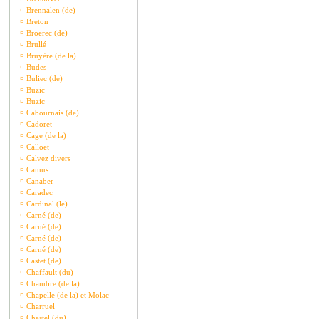
¤
Brennalen (de)
¤
Breton
¤
Broerec (de)
¤
Brullé
¤
Bruyère (de la)
¤
Budes
¤
Buliec (de)
¤
Buzic
¤
Buzic
¤
Cabournais (de)
¤
Cadoret
¤
Cage (de la)
¤
Calloet
¤
Calvez divers
¤
Camus
¤
Canaber
¤
Caradec
¤
Cardinal (le)
¤
Carné (de)
¤
Carné (de)
¤
Carné (de)
¤
Carné (de)
¤
Castet (de)
¤
Chaffault (du)
¤
Chambre (de la)
¤
Chapelle (de la) et Molac
¤
Charruel
¤
Chastel (du)