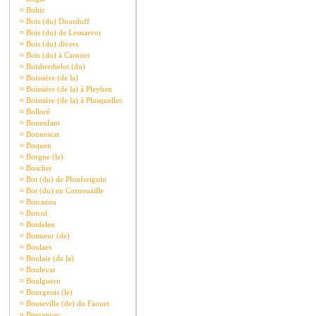
¤
Bohic
¤
Bois (du) Dourduff
¤
Bois (du) de Lesnarvor
¤
Bois (du) divers
¤
Bois (du) à Carnoet
¤
Boisberthelot (du)
¤
Boissière (de la)
¤
Boissière (de la) à Pleyben
¤
Boissière (de la) à Plusquellec
¤
Bolloré
¤
Bonenfant
¤
Bonnescat
¤
Boquen
¤
Borgne (le)
¤
Boscher
¤
Bot (du) de Plouferiguin
¤
Bot (du) en Cornouaille
¤
Botcazou
¤
Botcol
¤
Botdelen
¤
Botmeur (de)
¤
Boulaes
¤
Boulaie (de la)
¤
Boulevar
¤
Boulguern
¤
Bourgeois (le)
¤
Bouteville (de) du Faouet
¤
Brenanvec