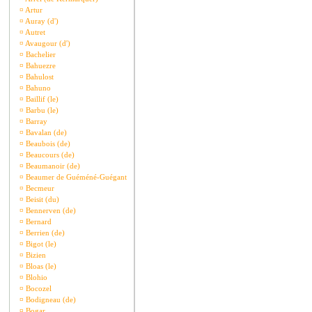
¤
Artur
¤
Auray (d')
¤
Autret
¤
Avaugour (d')
¤
Bachelier
¤
Bahuezre
¤
Bahulost
¤
Bahuno
¤
Baillif (le)
¤
Barbu (le)
¤
Barray
¤
Bavalan (de)
¤
Beaubois (de)
¤
Beaucours (de)
¤
Beaumanoir (de)
¤
Beaumer de Guéméné-Guégant
¤
Becmeur
¤
Beisit (du)
¤
Bennerven (de)
¤
Bernard
¤
Berrien (de)
¤
Bigot (le)
¤
Bizien
¤
Bloas (le)
¤
Blohio
¤
Bocozel
¤
Bodigneau (de)
¤
Bogar