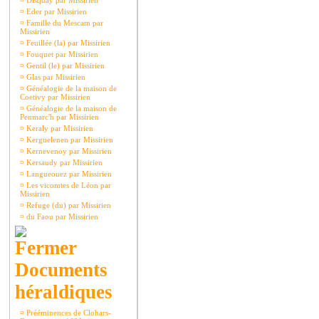
¤
Disquay par Missirien
¤
Eder par Missirien
¤
Famille du Mescam par
Missirien
¤
Feuillée (la) par Missirien
¤
Fouquet par Missirien
¤
Gentil (le) par Missirien
¤
Glas par Missirien
¤
Généalogie de la maison de
Coetivy par Missirien
¤
Généalogie de la maison de
Penmarc'h par Missirien
¤
Keraly par Missirien
¤
Kerguelenen par Missirien
¤
Kernevenoy par Missirien
¤
Kersaudy par Missirien
¤
Langueouez par Missirien
¤
Les vicomtes de Léon par
Missirien
¤
Refuge (du) par Missirien
¤
du Faou par Missirien
Documents
héraldiques
¤
Prééminences de Clohars-