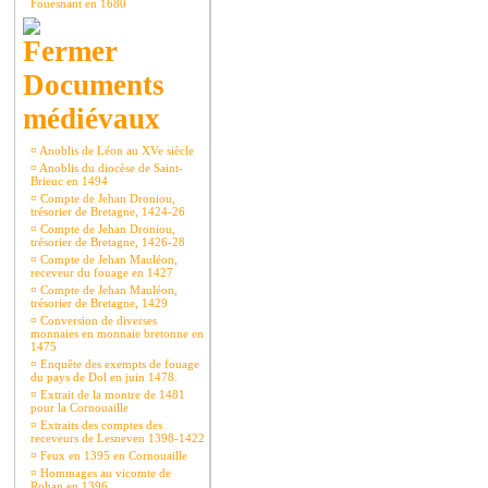
Fouesnant en 1680
Documents
médiévaux
¤
Anoblis de Léon au XVe siècle
¤
Anoblis du diocèse de Saint-
Brieuc en 1494
¤
Compte de Jehan Droniou,
trésorier de Bretagne, 1424-26
¤
Compte de Jehan Droniou,
trésorier de Bretagne, 1426-28
¤
Compte de Jehan Mauléon,
receveur du fouage en 1427
¤
Compte de Jehan Mauléon,
trésorier de Bretagne, 1429
¤
Conversion de diverses
monnaies en monnaie bretonne en
1475
¤
Enquête des exempts de fouage
du pays de Dol en juin 1478.
¤
Extrait de la montre de 1481
pour la Cornouaille
¤
Extraits des comptes des
receveurs de Lesneven 1398-1422
¤
Feux en 1395 en Cornouaille
¤
Hommages au vicomte de
Rohan en 1396