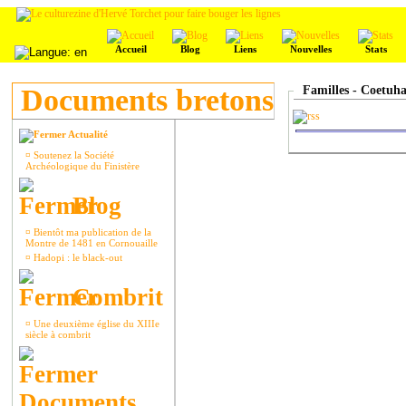
Accueil
Blog
Liens
Nouvelles
Stats
Documents bretons
Familles - Coetuha
Actualité
¤
Soutenez la Société
Archéologique du Finistère
Blog
¤
Bientôt ma publication de la
Montre de 1481 en Cornouaille
¤
Hadopi : le black-out
Combrit
¤
Une deuxième église du XIIIe
siècle à combrit
Documents