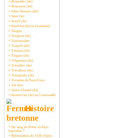
¤
Rosmadec (de)
¤
Rostrenen (de)
¤
Saint-Alouarn (de)
¤
Saux (le)
¤
Scauff (le)
¤
Sénéchal (le) de Coethélant
¤
Tanguy
¤
Toulgoet (de)
¤
Toutenoultre
¤
Trogoff (de)
¤
Tréanna (de)
¤
Trégain (de)
¤
Trégannez (de)
¤
Trémillec (de)
¤
Trévalloet (de)
¤
Tréziguidy (de)
¤
Tyvarlen de Pont-Croix
¤
Val (du)
¤
Vieux-Chastel (du)
¤
kermorvan (de) en Cornouaille
Histoire
bretonne
¤
Du sang de Poher en Pays
bigouden ?
¤
Réformation de 1426 (Saint-