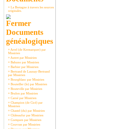
¤
La Bretagne à travers les sources
originales.
Documents
généalogiques
¤
Arrel (de Kermarquer) par
Missirien
¤
Autret par Missirien
¤
Bahuno par Missirien
¤
Barbier par Missirien
¤
Bertrand de Launay-Bertrand
par Missirien
¤
Bourgblanc par Missirien
¤
Bouteiller (le) par Missirien
¤
Bouteville par Missirien
¤
Brulon par Missirien
¤
Carné par Missirien
¤
Champion (de Cicé) par
Missirien
¤
Chastel (du) par Missirien
¤
Châteaufur par Missirien
¤
Coetquen par Missirien
¤
Couvran par Missirien