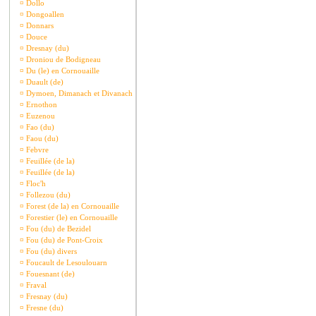
¤
Dollo
¤
Dongoallen
¤
Donnars
¤
Douce
¤
Dresnay (du)
¤
Droniou de Bodigneau
¤
Du (le) en Cornouaille
¤
Duault (de)
¤
Dymoen, Dimanach et Divanach
¤
Ernothon
¤
Euzenou
¤
Fao (du)
¤
Faou (du)
¤
Febvre
¤
Feuillée (de la)
¤
Feuillée (de la)
¤
Floc'h
¤
Follezou (du)
¤
Forest (de la) en Cornouaille
¤
Forestier (le) en Cornouaille
¤
Fou (du) de Bezidel
¤
Fou (du) de Pont-Croix
¤
Fou (du) divers
¤
Foucault de Lesoulouarn
¤
Fouesnant (de)
¤
Fraval
¤
Fresnay (du)
¤
Fresne (du)