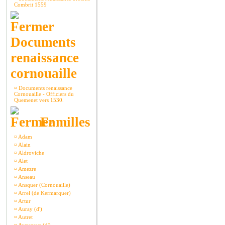
Combrit 1559
Documents
renaissance
cornouaille
¤
Documents renaissance
Cornouaille - Officiers du
Quemenet vers 1530.
Familles
¤
Adam
¤
Alain
¤
Aldroviche
¤
Alet
¤
Amezre
¤
Anseau
¤
Ansquer (Cornouaille)
¤
Arrel (de Kermarquer)
¤
Artur
¤
Auray (d')
¤
Autret