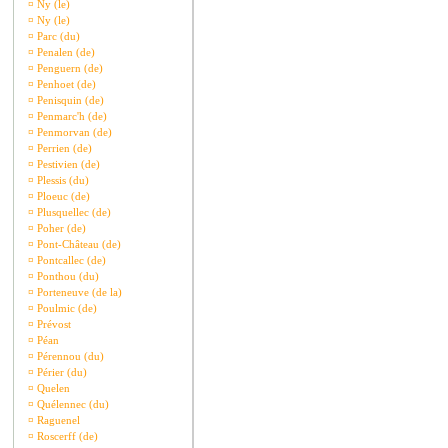
¤
Ny (le)
¤
Ny (le)
¤
Parc (du)
¤
Penalen (de)
¤
Penguern (de)
¤
Penhoet (de)
¤
Penisquin (de)
¤
Penmarc'h (de)
¤
Penmorvan (de)
¤
Perrien (de)
¤
Pestivien (de)
¤
Plessis (du)
¤
Ploeuc (de)
¤
Plusquellec (de)
¤
Poher (de)
¤
Pont-Château (de)
¤
Pontcallec (de)
¤
Ponthou (du)
¤
Porteneuve (de la)
¤
Poulmic (de)
¤
Prévost
¤
Péan
¤
Pérennou (du)
¤
Périer (du)
¤
Quelen
¤
Quélennec (du)
¤
Raguenel
¤
Roscerff (de)