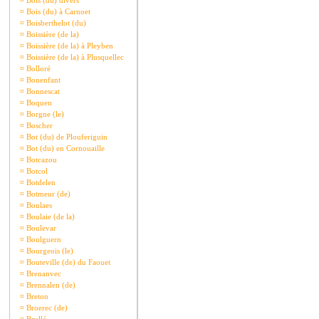
¤
Bois (du) divers
¤
Bois (du) à Carnoet
¤
Boisberthelot (du)
¤
Boissière (de la)
¤
Boissière (de la) à Pleyben
¤
Boissière (de la) à Plusquellec
¤
Bolloré
¤
Bonenfant
¤
Bonnescat
¤
Boquen
¤
Borgne (le)
¤
Boscher
¤
Bot (du) de Plouferiguin
¤
Bot (du) en Cornouaille
¤
Botcazou
¤
Botcol
¤
Botdelen
¤
Botmeur (de)
¤
Boulaes
¤
Boulaie (de la)
¤
Boulevar
¤
Boulguern
¤
Bourgeois (le)
¤
Bouteville (de) du Faouet
¤
Brenanvec
¤
Brennalen (de)
¤
Breton
¤
Broerec (de)