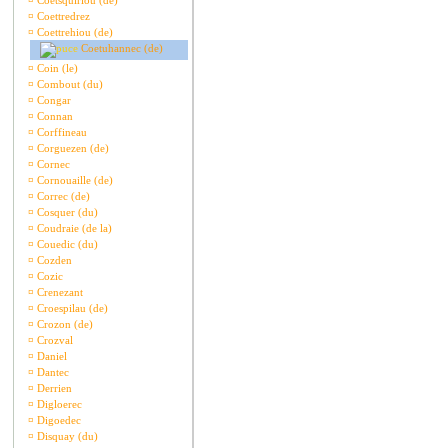
¤
Coetsquiriou (de)
¤
Coettredrez
¤
Coettrehiou (de)
Coetuhannec (de)
¤
Coin (le)
¤
Combout (du)
¤
Congar
¤
Connan
¤
Corffineau
¤
Corguezen (de)
¤
Cornec
¤
Cornouaille (de)
¤
Correc (de)
¤
Cosquer (du)
¤
Coudraie (de la)
¤
Couedic (du)
¤
Cozden
¤
Cozic
¤
Crenezant
¤
Croespilau (de)
¤
Crozon (de)
¤
Crozval
¤
Daniel
¤
Dantec
¤
Derrien
¤
Digloerec
¤
Digoedec
¤
Disquay (du)