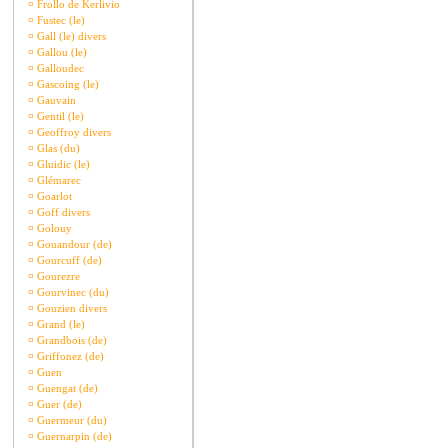
¤
Frollo de Kerlivio
¤
Fustec (le)
¤
Gall (le) divers
¤
Gallou (le)
¤
Galloudec
¤
Gascoing (le)
¤
Gauvain
¤
Gentil (le)
¤
Geoffroy divers
¤
Glas (du)
¤
Gluidic (le)
¤
Glémarec
¤
Goarlot
¤
Goff divers
¤
Golouy
¤
Gouandour (de)
¤
Gourcuff (de)
¤
Gourezre
¤
Gourvinec (du)
¤
Gouzien divers
¤
Grand (le)
¤
Grandbois (de)
¤
Griffonez (de)
¤
Guen
¤
Guengat (de)
¤
Guer (de)
¤
Guermeur (du)
¤
Guernarpin (de)