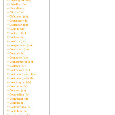
¤
Châteaugiron (de)
¤
Châtellier (du)
¤
Clerc divers
¤
Clisson (de)
¤
Cléhunault (de)
¤
Coetanezre (de)
¤
Coetaudon (de)
¤
Coetbily (de)
¤
Coetderu (de)
¤
Coetfao (de)
¤
Coetforn (de)
¤
Coetgoureden (de)
¤
Coethamon (de)
¤
Coetivy (de)
¤
Coetlegent (de)
¤
Coetlestrémeur (de)
¤
Coetmen (de)
¤
Coetmenech (de)
¤
Coetmeur (de) en Léon
¤
Coetmeur (de) à Mur
¤
Coetnempren (de)
¤
Coetninon (de)
¤
Coetpont (de)
¤
Coetquelfen (de)
¤
Coetquenan (de)
¤
Coetquis de
¤
Coetquévéran (de)
¤
Coetsaliou (de)