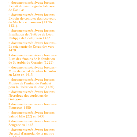
¤
documents médiévaux bretons -
Extrait du nécrologe de l'abbaye
de Daoulas
¤
documents médiévaux bretons -
Extraits de comptes des receveurs
de Morlaix et Lanmeur (1370-
1431).
¤
documents médiévaux bretons -
Installation de l'évêque de Léon
Philippe de Coetquis en 1422.
¤
documents médiévaux bretons -
La seigneurie de Kergorlay vers
1470
¤
documents médiévaux bretons -
Liste des témoins de la fondation
de St-Aubin du Cormier (1225)
¤
documents médiévaux bretons -
Minu de rachat de Jehan le Barbu
en Léon en 1413
¤
documents médiévaux bretons -
Montre de l'amiral de Penhoet
pour la libération du duc (1420)
¤
documents médiévaux bretons -
Nécrologe des cordeliers de
Guingamp
¤
documents médiévaux bretons -
Plouescat, 1450
¤
documents médiévaux bretons -
Saint-Thélo (22) en 1438
¤
documents médiévaux bretons -
Scrignac en 1445
¤
documents médiévaux bretons -
Un essai d'armorial de la montre