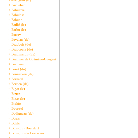
¤
Avaugour (d')
¤
Bachelier
¤
Bahuezre
¤
Bahulost
¤
Bahuno
¤
Baillif (le)
¤
Barbu (le)
¤
Barray
¤
Bavalan (de)
¤
Beaubois (de)
¤
Beaucours (de)
¤
Beaumanoir (de)
¤
Beaumer de Guéméné-Guégant
¤
Becmeur
¤
Beisit (du)
¤
Bennerven (de)
¤
Bernard
¤
Berrien (de)
¤
Bigot (le)
¤
Bizien
¤
Bloas (le)
¤
Blohio
¤
Bocozel
¤
Bodigneau (de)
¤
Bogar
¤
Bohic
¤
Bois (du) Dourduff
¤
Bois (du) de Lesnarvor