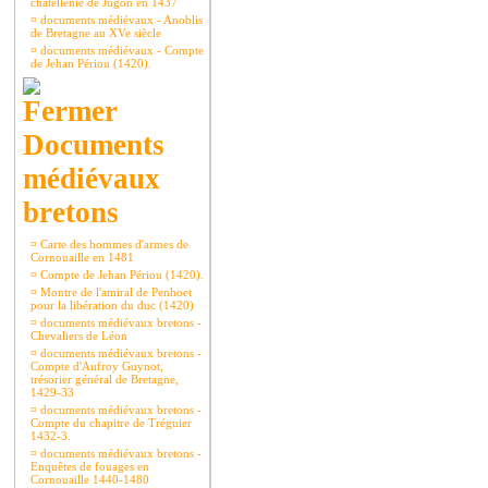
châtellenie de Jugon en 1437
¤
documents médiévaux - Anoblis
de Bretagne au XVe siècle
¤
documents médiévaux - Compte
de Jehan Périou (1420).
Documents
médiévaux
bretons
¤
Carte des hommes d'armes de
Cornouaille en 1481
¤
Compte de Jehan Périou (1420).
¤
Montre de l'amiral de Penhoet
pour la libération du duc (1420)
¤
documents médiévaux bretons -
Chevaliers de Léon
¤
documents médiévaux bretons -
Compte d'Aufroy Guynot,
trésorier général de Bretagne,
1429-33
¤
documents médiévaux bretons -
Compte du chapitre de Tréguier
1432-3.
¤
documents médiévaux bretons -
Enquêtes de fouages en
Cornouaille 1440-1480