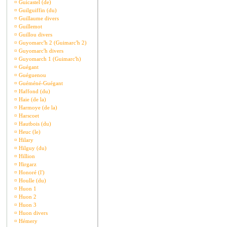
¤
Guicastel (de)
¤
Guilguiffin (du)
¤
Guillaume divers
¤
Guillemot
¤
Guillou divers
¤
Guyomarc'h 2 (Guimarc'h 2)
¤
Guyomarc'h divers
¤
Guyomarch 1 (Guimarc'h)
¤
Guégant
¤
Guéguenou
¤
Guéméné-Guégant
¤
Haffond (du)
¤
Haie (de la)
¤
Harmoye (de la)
¤
Harscoet
¤
Hautbois (du)
¤
Heuc (le)
¤
Hilary
¤
Hilguy (du)
¤
Hillion
¤
Hirgarz
¤
Honoré (l')
¤
Houlle (du)
¤
Huon 1
¤
Huon 2
¤
Huon 3
¤
Huon divers
¤
Hémery