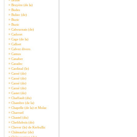
¤
Brullé
¤
Bruyère (de la)
¤
Budes
¤
Buliec (de)
¤
Buzic
¤
Buzic
¤
Cabournais (de)
¤
Cadoret
¤
Cage (de la)
¤
Calloet
¤
Calvez divers
¤
Camus
¤
Canaber
¤
Caradec
¤
Cardinal (le)
¤
Carné (de)
¤
Carné (de)
¤
Carné (de)
¤
Carné (de)
¤
Castet (de)
¤
Chaffault (du)
¤
Chambre (de la)
¤
Chapelle (de la) et Molac
¤
Charruel
¤
Chastel (du)
¤
Chefdubois (de)
¤
Chever (le) de Kerbullic
¤
Châteaufur (de)