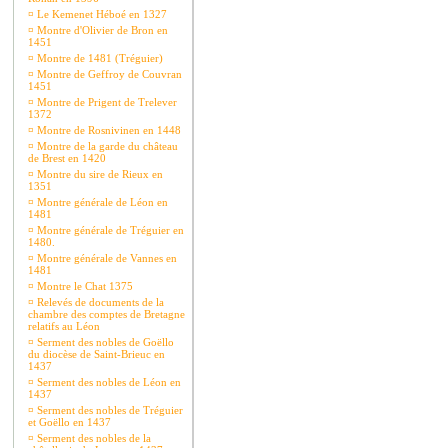
¤
Le Kemenet Héboé en 1327
¤
Montre d'Olivier de Bron en
1451
¤
Montre de 1481 (Tréguier)
¤
Montre de Geffroy de Couvran
1451
¤
Montre de Prigent de Trelever
1372
¤
Montre de Rosnivinen en 1448
¤
Montre de la garde du château
de Brest en 1420
¤
Montre du sire de Rieux en
1351
¤
Montre générale de Léon en
1481
¤
Montre générale de Tréguier en
1480.
¤
Montre générale de Vannes en
1481
¤
Montre le Chat 1375
¤
Relevés de documents de la
chambre des comptes de Bretagne
relatifs au Léon
¤
Serment des nobles de Goëllo
du diocèse de Saint-Brieuc en
1437
¤
Serment des nobles de Léon en
1437
¤
Serment des nobles de Tréguier
et Goëllo en 1437
¤
Serment des nobles de la