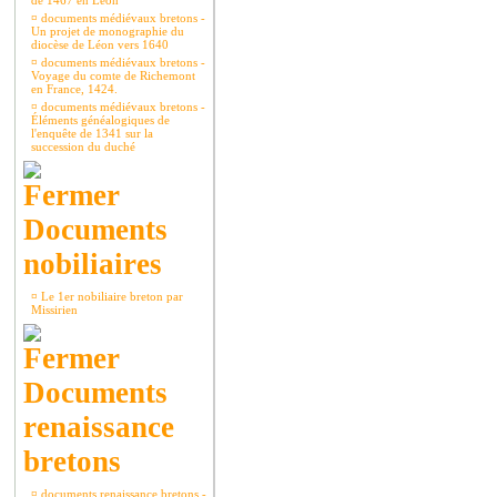
de 1467 en Léon
¤
documents médiévaux bretons -
Un projet de monographie du
diocèse de Léon vers 1640
¤
documents médiévaux bretons -
Voyage du comte de Richemont
en France, 1424.
¤
documents médiévaux bretons -
Éléments généalogiques de
l'enquête de 1341 sur la
succession du duché
Documents
nobiliaires
¤
Le 1er nobiliaire breton par
Missirien
Documents
renaissance
bretons
¤
documents renaissance bretons -