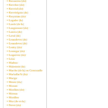
¤
Kersauzon (de)
¤
Kerviher (de)
¤
Kervéol (de)
¤
Kervéréguin (de)
¤
Kerynisan (de)
¤
Lagadec (le)
¤
Lande (de la)
¤
Langueouez (de)
¤
Lanros (de)
¤
Laval (de)
¤
Lesaudevez (de)
¤
Lesaudevez (de)
¤
Lesivy (de)
¤
Lesongar (de)
¤
Lespervez (de)
¤
Léon
¤
Madeuc
¤
Malestroit (de)
¤
Marche (de la) en Cornouaille
¤
Marhallac'h (du)
¤
Marigo
¤
Menez (du)
¤
Moeam
¤
Moellien (de)
¤
Moreau
¤
Morillon
¤
Mur (de et du)
¤
Nevet (de)