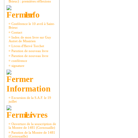
Brieuc) : premières réflexions
Info
¤
Conférence le 10 avril à Saint-
Brieuc
¤
Contact
¤
Index de mon livre sur Guy
Autret de Missirien
¤
Livres d'Hervé Torchet
¤
Parution de nouveau livre
¤
Parution de nouveau livre
¤
conférence
¤
signature
Information
¤
Excursion de la S.A.F. le 19
juillet
Livres
¤
Ouverture de la souscription de
la Montre de 1481 (Cornouaille)
¤
Parution de la Montre de 1481
(Cornouaille)