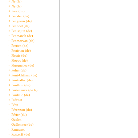
¤
Ny (le)
¤
Ny (le)
¤
Parc (du)
¤
Penalen (de)
¤
Penguern (de)
¤
Penhoet (de)
¤
Penisquin (de)
¤
Penmarc'h (de)
¤
Penmorvan (de)
¤
Perrien (de)
¤
Pestivien (de)
¤
Plessis (du)
¤
Ploeuc (de)
¤
Plusquellec (de)
¤
Poher (de)
¤
Pont-Château (de)
¤
Pontcallec (de)
¤
Ponthou (du)
¤
Porteneuve (de la)
¤
Poulmic (de)
¤
Prévost
¤
Péan
¤
Pérennou (du)
¤
Périer (du)
¤
Quelen
¤
Quélennec (du)
¤
Raguenel
¤
Roscerff (de)