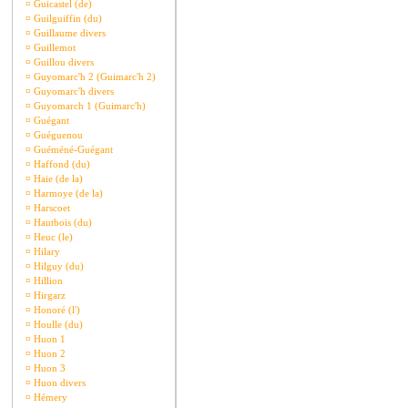
¤
Guicastel (de)
¤
Guilguiffin (du)
¤
Guillaume divers
¤
Guillemot
¤
Guillou divers
¤
Guyomarc'h 2 (Guimarc'h 2)
¤
Guyomarc'h divers
¤
Guyomarch 1 (Guimarc'h)
¤
Guégant
¤
Guéguenou
¤
Guéméné-Guégant
¤
Haffond (du)
¤
Haie (de la)
¤
Harmoye (de la)
¤
Harscoet
¤
Hautbois (du)
¤
Heuc (le)
¤
Hilary
¤
Hilguy (du)
¤
Hillion
¤
Hirgarz
¤
Honoré (l')
¤
Houlle (du)
¤
Huon 1
¤
Huon 2
¤
Huon 3
¤
Huon divers
¤
Hémery