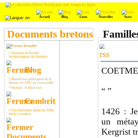
Accueil
Blog
Liens
Nouvelles
Stats
Documents bretons
Famille
Actualité
¤
Soutenez la Société
Archéologique du Finistère
Blog
COETME
¤
Bientôt ma publication de la
Montre de 1481 en Cornouaille
¤
Hadopi : le black-out
“ ”
Combrit
1426 : J
¤
Une deuxième église du XIIIe
siècle à combrit
un méta
Kergrist t
Documents