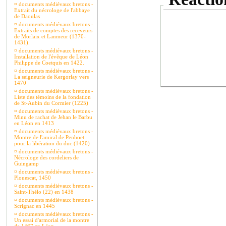
¤
documents médiévaux bretons -
Extrait du nécrologe de l'abbaye
de Daoulas
¤
documents médiévaux bretons -
Extraits de comptes des receveurs
de Morlaix et Lanmeur (1370-
1431).
¤
documents médiévaux bretons -
Installation de l'évêque de Léon
Philippe de Coetquis en 1422.
¤
documents médiévaux bretons -
La seigneurie de Kergorlay vers
1470
¤
documents médiévaux bretons -
Liste des témoins de la fondation
de St-Aubin du Cormier (1225)
¤
documents médiévaux bretons -
Minu de rachat de Jehan le Barbu
en Léon en 1413
¤
documents médiévaux bretons -
Montre de l'amiral de Penhoet
pour la libération du duc (1420)
¤
documents médiévaux bretons -
Nécrologe des cordeliers de
Guingamp
¤
documents médiévaux bretons -
Plouescat, 1450
¤
documents médiévaux bretons -
Saint-Thélo (22) en 1438
¤
documents médiévaux bretons -
Scrignac en 1445
¤
documents médiévaux bretons -
Un essai d'armorial de la montre