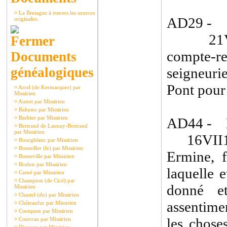
¤
La Bretagne à travers les sources
AD29 - 
originales.
21VII1
compte-
Documents
généalogiques
seigneur
Pont pour 
¤
Arrel (de Kermarquer) par
Missirien
¤
Autret par Missirien
¤
Bahuno par Missirien
¤
Barbier par Missirien
AD44 - 
¤
Bertrand de Launay-Bertrand
par Missirien
16VII142
¤
Bourgblanc par Missirien
¤
Bouteiller (le) par Missirien
Ermine, 
¤
Bouteville par Missirien
¤
Brulon par Missirien
laquelle e
¤
Carné par Missirien
¤
Champion (de Cicé) par
donné e
Missirien
¤
Chastel (du) par Missirien
assentime
¤
Châteaufur par Missirien
¤
Coetquen par Missirien
les chose
¤
Couvran par Missirien