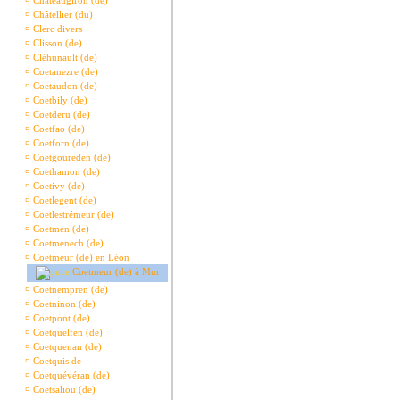
¤
Châteaugiron (de)
¤
Châtellier (du)
¤
Clerc divers
¤
Clisson (de)
¤
Cléhunault (de)
¤
Coetanezre (de)
¤
Coetaudon (de)
¤
Coetbily (de)
¤
Coetderu (de)
¤
Coetfao (de)
¤
Coetforn (de)
¤
Coetgoureden (de)
¤
Coethamon (de)
¤
Coetivy (de)
¤
Coetlegent (de)
¤
Coetlestrémeur (de)
¤
Coetmen (de)
¤
Coetmenech (de)
¤
Coetmeur (de) en Léon
Coetmeur (de) à Mur
¤
Coetnempren (de)
¤
Coetninon (de)
¤
Coetpont (de)
¤
Coetquelfen (de)
¤
Coetquenan (de)
¤
Coetquis de
¤
Coetquévéran (de)
¤
Coetsaliou (de)