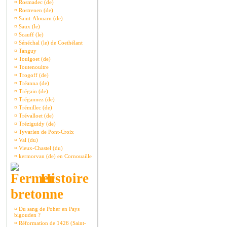
¤
Rosmadec (de)
¤
Rostrenen (de)
¤
Saint-Alouarn (de)
¤
Saux (le)
¤
Scauff (le)
¤
Sénéchal (le) de Coethélant
¤
Tanguy
¤
Toulgoet (de)
¤
Toutenoultre
¤
Trogoff (de)
¤
Tréanna (de)
¤
Trégain (de)
¤
Trégannez (de)
¤
Trémillec (de)
¤
Trévalloet (de)
¤
Tréziguidy (de)
¤
Tyvarlen de Pont-Croix
¤
Val (du)
¤
Vieux-Chastel (du)
¤
kermorvan (de) en Cornouaille
Histoire
bretonne
¤
Du sang de Poher en Pays
bigouden ?
¤
Réformation de 1426 (Saint-