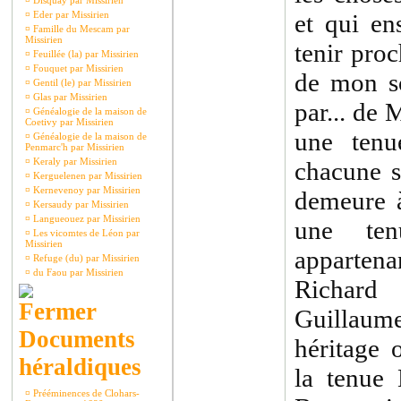
¤
Disquay par Missirien
¤
Eder par Missirien
et qui en
¤
Famille du Mescam par
Missirien
tenir proc
¤
Feuillée (la) par Missirien
¤
Fouquet par Missirien
de mon s
¤
Gentil (le) par Missirien
¤
Glas par Missirien
par... de
¤
Généalogie de la maison de
Coetivy par Missirien
une tenu
¤
Généalogie de la maison de
Penmarc'h par Missirien
¤
Keraly par Missirien
chacune s
¤
Kerguelenen par Missirien
¤
Kernevenoy par Missirien
demeure 
¤
Kersaudy par Missirien
¤
Langueouez par Missirien
une te
¤
Les vicomtes de Léon par
Missirien
apparte
¤
Refuge (du) par Missirien
¤
du Faou par Missirien
Richard
Guillaum
Documents
héritage
héraldiques
la tenue 
¤
Prééminences de Clohars-