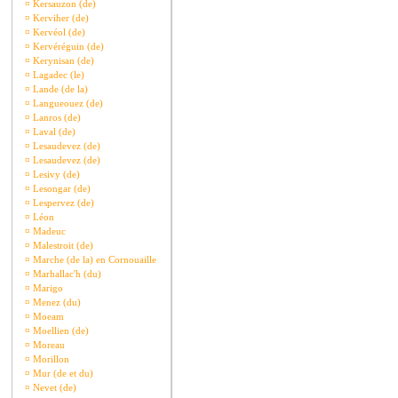
¤
Kersauzon (de)
¤
Kerviher (de)
¤
Kervéol (de)
¤
Kervéréguin (de)
¤
Kerynisan (de)
¤
Lagadec (le)
¤
Lande (de la)
¤
Langueouez (de)
¤
Lanros (de)
¤
Laval (de)
¤
Lesaudevez (de)
¤
Lesaudevez (de)
¤
Lesivy (de)
¤
Lesongar (de)
¤
Lespervez (de)
¤
Léon
¤
Madeuc
¤
Malestroit (de)
¤
Marche (de la) en Cornouaille
¤
Marhallac'h (du)
¤
Marigo
¤
Menez (du)
¤
Moeam
¤
Moellien (de)
¤
Moreau
¤
Morillon
¤
Mur (de et du)
¤
Nevet (de)