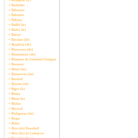
¤
Avaugour (d')
¤
Bachelier
¤
Bahuezre
¤
Bahulost
¤
Bahuno
¤
Baillif (le)
¤
Barbu (le)
¤
Barray
¤
Bavalan (de)
¤
Beaubois (de)
¤
Beaucours (de)
¤
Beaumanoir (de)
¤
Beaumer de Guéméné-Guégant
¤
Becmeur
¤
Beisit (du)
¤
Bennerven (de)
¤
Bernard
¤
Berrien (de)
¤
Bigot (le)
¤
Bizien
¤
Bloas (le)
¤
Blohio
¤
Bocozel
¤
Bodigneau (de)
¤
Bogar
¤
Bohic
¤
Bois (du) Dourduff
¤
Bois (du) de Lesnarvor