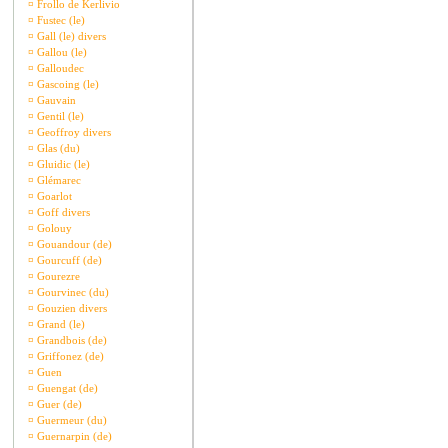
¤
Frollo de Kerlivio
¤
Fustec (le)
¤
Gall (le) divers
¤
Gallou (le)
¤
Galloudec
¤
Gascoing (le)
¤
Gauvain
¤
Gentil (le)
¤
Geoffroy divers
¤
Glas (du)
¤
Gluidic (le)
¤
Glémarec
¤
Goarlot
¤
Goff divers
¤
Golouy
¤
Gouandour (de)
¤
Gourcuff (de)
¤
Gourezre
¤
Gourvinec (du)
¤
Gouzien divers
¤
Grand (le)
¤
Grandbois (de)
¤
Griffonez (de)
¤
Guen
¤
Guengat (de)
¤
Guer (de)
¤
Guermeur (du)
¤
Guernarpin (de)