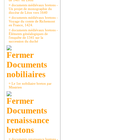
de 1467 en Léon
¤
documents médiévaux bretons -
Un projet de monographie du
diocèse de Léon vers 1640
¤
documents médiévaux bretons -
Voyage du comte de Richemont
en France, 1424.
¤
documents médiévaux bretons -
Éléments généalogiques de
l'enquête de 1341 sur la
succession du duché
Documents
nobiliaires
¤
Le 1er nobiliaire breton par
Missirien
Documents
renaissance
bretons
¤
documents renaissance bretons -