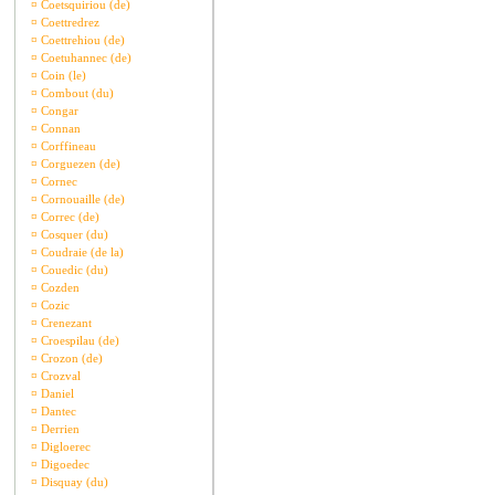
¤
Coetsquiriou (de)
¤
Coettredrez
¤
Coettrehiou (de)
¤
Coetuhannec (de)
¤
Coin (le)
¤
Combout (du)
¤
Congar
¤
Connan
¤
Corffineau
¤
Corguezen (de)
¤
Cornec
¤
Cornouaille (de)
¤
Correc (de)
¤
Cosquer (du)
¤
Coudraie (de la)
¤
Couedic (du)
¤
Cozden
¤
Cozic
¤
Crenezant
¤
Croespilau (de)
¤
Crozon (de)
¤
Crozval
¤
Daniel
¤
Dantec
¤
Derrien
¤
Digloerec
¤
Digoedec
¤
Disquay (du)