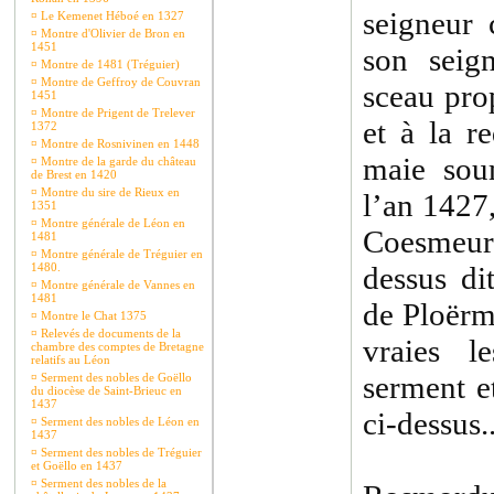
seigneur
¤
Le Kemenet Héboé en 1327
¤
Montre d'Olivier de Bron en
1451
son seig
¤
Montre de 1481 (Tréguier)
¤
Montre de Geffroy de Couvran
sceau pro
1451
¤
Montre de Prigent de Trelever
et à la r
1372
¤
Montre de Rosnivinen en 1448
maie soum
¤
Montre de la garde du château
de Brest en 1420
¤
Montre du sire de Rieux en
l’an 1427,
1351
¤
Montre générale de Léon en
Coesmeur
1481
¤
Montre générale de Tréguier en
1480.
dessus di
¤
Montre générale de Vannes en
1481
de Ploërme
¤
Montre le Chat 1375
¤
Relevés de documents de la
vraies l
chambre des comptes de Bretagne
relatifs au Léon
serment e
¤
Serment des nobles de Goëllo
du diocèse de Saint-Brieuc en
1437
ci-dessus..
¤
Serment des nobles de Léon en
1437
¤
Serment des nobles de Tréguier
et Goëllo en 1437
¤
Serment des nobles de la