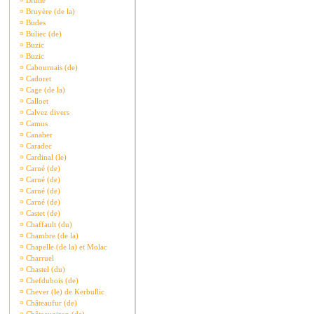
¤
Brullé
¤
Bruyère (de la)
¤
Budes
¤
Buliec (de)
¤
Buzic
¤
Buzic
¤
Cabournais (de)
¤
Cadoret
¤
Cage (de la)
¤
Calloet
¤
Calvez divers
¤
Camus
¤
Canaber
¤
Caradec
¤
Cardinal (le)
¤
Carné (de)
¤
Carné (de)
¤
Carné (de)
¤
Carné (de)
¤
Castet (de)
¤
Chaffault (du)
¤
Chambre (de la)
¤
Chapelle (de la) et Molac
¤
Charruel
¤
Chastel (du)
¤
Chefdubois (de)
¤
Chever (le) de Kerbullic
¤
Châteaufur (de)