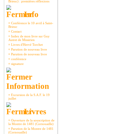
Brieuc) : premières réflexions
Info
¤
Conférence le 10 avril à Saint-
Brieuc
¤
Contact
¤
Index de mon livre sur Guy
Autret de Missirien
¤
Livres d'Hervé Torchet
¤
Parution de nouveau livre
¤
Parution de nouveau livre
¤
conférence
¤
signature
Information
¤
Excursion de la S.A.F. le 19
juillet
Livres
¤
Ouverture de la souscription de
la Montre de 1481 (Cornouaille)
¤
Parution de la Montre de 1481
(Cornouaille)