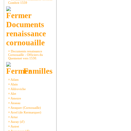
Combrit 1559
Documents
renaissance
cornouaille
¤
Documents renaissance
Cornouaille - Officiers du
Quemenet vers 1530.
Familles
¤
Adam
¤
Alain
¤
Aldroviche
¤
Alet
¤
Amezre
¤
Anseau
¤
Ansquer (Cornouaille)
¤
Arrel (de Kermarquer)
¤
Artur
¤
Auray (d')
¤
Autret