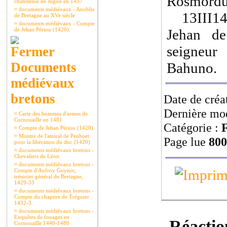
Rosmorduc
châtellenie de Jugon en 1437
¤
documents médiévaux - Anoblis
13III1475
de Bretagne au XVe siècle
¤
documents médiévaux - Compte
de Jehan Périou (1420).
Jehan de
seigneur
Documents
Bahuno.
médiévaux
bretons
Date de créa
Dernière mod
¤
Carte des hommes d'armes de
Cornouaille en 1481
Catégorie :
F
¤
Compte de Jehan Périou (1420).
¤
Montre de l'amiral de Penhoet
Page lue
800
pour la libération du duc (1420)
¤
documents médiévaux bretons -
Chevaliers de Léon
¤
documents médiévaux bretons -
Compte d'Aufroy Guynot,
trésorier général de Bretagne,
1429-33
¤
documents médiévaux bretons -
Compte du chapitre de Tréguier
1432-3.
¤
documents médiévaux bretons -
Enquêtes de fouages en
Réaction
Cornouaille 1440-1480