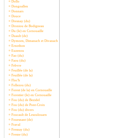
¤
Dollo
¤
Dongoallen
¤
Donnars
¤
Douce
¤
Dresnay (du)
¤
Droniou de Bodigneau
¤
Du (le) en Cornouaille
¤
Duault (de)
¤
Dymoen, Dimanach et Divanach
¤
Ernothon
¤
Euzenou
¤
Fao (du)
¤
Faou (du)
¤
Febvre
¤
Feuillée (de la)
¤
Feuillée (de la)
¤
Floc'h
¤
Follezou (du)
¤
Forest (de la) en Cornouaille
¤
Forestier (le) en Cornouaille
¤
Fou (du) de Bezidel
¤
Fou (du) de Pont-Croix
¤
Fou (du) divers
¤
Foucault de Lesoulouarn
¤
Fouesnant (de)
¤
Fraval
¤
Fresnay (du)
¤
Fresne (du)