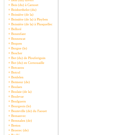
¤
Bois (du) divers
¤
Bois (du) à Carnoet
¤
Boisberthelot (du)
¤
Boissière (de la)
¤
Boissière (de la) à Pleyben
¤
Boissière (de la) à Plusquellec
¤
Bolloré
¤
Bonenfant
¤
Bonnescat
¤
Boquen
¤
Borgne (le)
¤
Boscher
¤
Bot (du) de Plouferiguin
¤
Bot (du) en Cornouaille
¤
Botcazou
¤
Botcol
¤
Botdelen
¤
Botmeur (de)
¤
Boulaes
¤
Boulaie (de la)
¤
Boulevar
¤
Boulguern
¤
Bourgeois (le)
¤
Bouteville (de) du Faouet
¤
Brenanvec
¤
Brennalen (de)
¤
Breton
¤
Broerec (de)