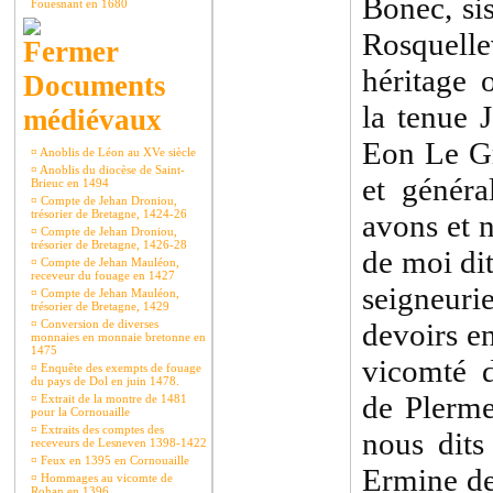
Bonec, sis
Fouesnant en 1680
Rosquelle
héritage
Documents
la tenue
médiévaux
Eon Le Gra
¤
Anoblis de Léon au XVe siècle
¤
Anoblis du diocèse de Saint-
et génér
Brieuc en 1494
¤
Compte de Jehan Droniou,
trésorier de Bretagne, 1424-26
avons et n
¤
Compte de Jehan Droniou,
trésorier de Bretagne, 1426-28
de moi dit
¤
Compte de Jehan Mauléon,
receveur du fouage en 1427
seigneuri
¤
Compte de Jehan Mauléon,
trésorier de Bretagne, 1429
¤
Conversion de diverses
devoirs en
monnaies en monnaie bretonne en
1475
vicomté d
¤
Enquête des exempts de fouage
du pays de Dol en juin 1478.
de Plerme
¤
Extrait de la montre de 1481
pour la Cornouaille
¤
Extraits des comptes des
nous dits
receveurs de Lesneven 1398-1422
¤
Feux en 1395 en Cornouaille
Ermine de
¤
Hommages au vicomte de
Rohan en 1396