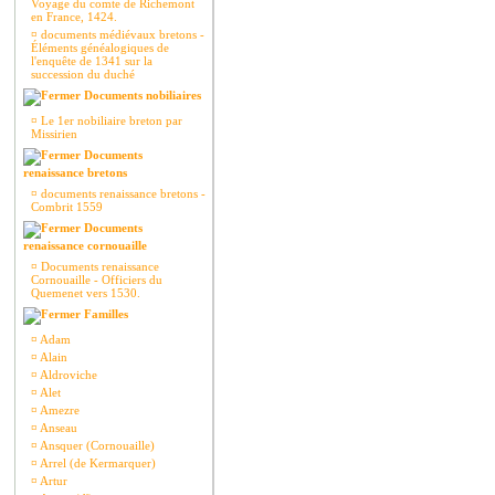
Voyage du comte de Richemont
en France, 1424.
¤
documents médiévaux bretons -
Éléments généalogiques de
l'enquête de 1341 sur la
succession du duché
Documents nobiliaires
¤
Le 1er nobiliaire breton par
Missirien
Documents
renaissance bretons
¤
documents renaissance bretons -
Combrit 1559
Documents
renaissance cornouaille
¤
Documents renaissance
Cornouaille - Officiers du
Quemenet vers 1530.
Familles
¤
Adam
¤
Alain
¤
Aldroviche
¤
Alet
¤
Amezre
¤
Anseau
¤
Ansquer (Cornouaille)
¤
Arrel (de Kermarquer)
¤
Artur