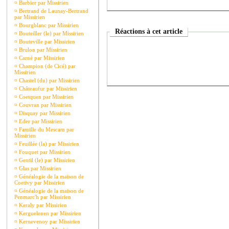
¤
Barbier par Missirien
¤
Bertrand de Launay-Bertrand
par Missirien
¤
Bourgblanc par Missirien
Réactions à cet article
¤
Bouteiller (le) par Missirien
¤
Bouteville par Missirien
¤
Brulon par Missirien
¤
Carné par Missirien
¤
Champion (de Cicé) par
Missirien
¤
Chastel (du) par Missirien
¤
Châteaufur par Missirien
¤
Coetquen par Missirien
¤
Couvran par Missirien
¤
Disquay par Missirien
¤
Eder par Missirien
¤
Famille du Mescam par
Missirien
¤
Feuillée (la) par Missirien
¤
Fouquet par Missirien
¤
Gentil (le) par Missirien
¤
Glas par Missirien
¤
Généalogie de la maison de
Coetivy par Missirien
¤
Généalogie de la maison de
Penmarc'h par Missirien
¤
Keraly par Missirien
¤
Kerguelenen par Missirien
¤
Kernevenoy par Missirien