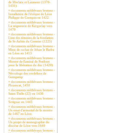
de Morlaix et Lanmeur (1370-
1431).
¤
documents médiévaux bretons -
Installation de l'évêque de Léon
Philippe de Coetquis en 1422.
¤
documents médiévaux bretons -
La seigneurie de Kergorlay vers
1470
¤
documents médiévaux bretons -
Liste des témoins de la fondation
de St-Aubin du Cormier (1225)
¤
documents médiévaux bretons -
Minu de rachat de Jehan le Barbu
en Léon en 1413
¤
documents médiévaux bretons -
Montre de l'amiral de Penhoet
pour la libération du duc (1420)
¤
documents médiévaux bretons -
Nécrologe des cordeliers de
Guingamp
¤
documents médiévaux bretons -
Plouescat, 1450
¤
documents médiévaux bretons -
Saint-Thélo (22) en 1438
¤
documents médiévaux bretons -
Scrignac en 1445
¤
documents médiévaux bretons -
Un essai d'armorial de la montre
de 1467 en Léon
¤
documents médiévaux bretons -
Un projet de monographie du
diocèse de Léon vers 1640
¤
documents médiévaux bretons -