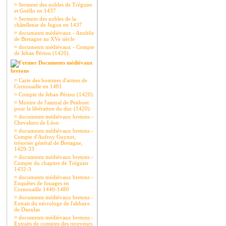
¤
Serment des nobles de Tréguier
et Goëllo en 1437
¤
Serment des nobles de la
châtellenie de Jugon en 1437
¤
documents médiévaux - Anoblis
de Bretagne au XVe siècle
¤
documents médiévaux - Compte
de Jehan Périou (1420).
Documents médiévaux
bretons
¤
Carte des hommes d'armes de
Cornouaille en 1481
¤
Compte de Jehan Périou (1420).
¤
Montre de l'amiral de Penhoet
pour la libération du duc (1420)
¤
documents médiévaux bretons -
Chevaliers de Léon
¤
documents médiévaux bretons -
Compte d'Aufroy Guynot,
trésorier général de Bretagne,
1429-33
¤
documents médiévaux bretons -
Compte du chapitre de Tréguier
1432-3.
¤
documents médiévaux bretons -
Enquêtes de fouages en
Cornouaille 1440-1480
¤
documents médiévaux bretons -
Extrait du nécrologe de l'abbaye
de Daoulas
¤
documents médiévaux bretons -
Extraits de comptes des receveurs