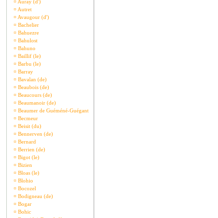
¤
Auray (d')
¤
Autret
¤
Avaugour (d')
¤
Bachelier
¤
Bahuezre
¤
Bahulost
¤
Bahuno
¤
Baillif (le)
¤
Barbu (le)
¤
Barray
¤
Bavalan (de)
¤
Beaubois (de)
¤
Beaucours (de)
¤
Beaumanoir (de)
¤
Beaumer de Guéméné-Guégant
¤
Becmeur
¤
Beisit (du)
¤
Bennerven (de)
¤
Bernard
¤
Berrien (de)
¤
Bigot (le)
¤
Bizien
¤
Bloas (le)
¤
Blohio
¤
Bocozel
¤
Bodigneau (de)
¤
Bogar
¤
Bohic