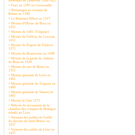
receveurs de Lesneven 1398-1422
¤
Feux en 1395 en Cornouaille
¤
Hommages au vicomte de
Rohan en 1396
¤
Le Kemenet Héboé en 1327
¤
Montre d'Olivier de Bron en
1451
¤
Montre de 1481 (Tréguier)
¤
Montre de Geffroy de Couvran
1451
¤
Montre de Prigent de Trelever
1372
¤
Montre de Rosnivinen en 1448
¤
Montre de la garde du château
de Brest en 1420
¤
Montre du sire de Rieux en
1351
¤
Montre générale de Léon en
1481
¤
Montre générale de Tréguier en
1480.
¤
Montre générale de Vannes en
1481
¤
Montre le Chat 1375
¤
Relevés de documents de la
chambre des comptes de Bretagne
relatifs au Léon
¤
Serment des nobles de Goëllo
du diocèse de Saint-Brieuc en
1437
¤
Serment des nobles de Léon en
1437