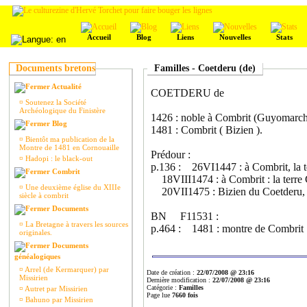
Accueil
Blog
Liens
Nouvelles
Stats
Documents bretons
Familles - Coetderu (de)
Actualité
COETDERU de
¤
Soutenez la Société
Archéologique du Finistère
1426 : noble à Combrit (Guyomarch
Blog
1481 : Combrit ( Bizien ).
¤
Bientôt ma publication de la
Montre de 1481 en Cornouaille
Prédour :
¤
Hadopi : le black-out
p.136 : 26VI1447 : à Combrit, la 
Combrit
18VIII1474 : à Combrit : la terre
¤
Une deuxième église du XIIIe
20VII1475 : Bizien du Coetderu, 
siècle à combrit
Documents
BN F11531 :
¤
La Bretagne à travers les sources
p.464 : 1481 : montre de Combrit :
originales.
Documents
généalogiques
¤
Arrel (de Kermarquer) par
Date de création :
22/07/2008 @ 23:16
Missirien
Dernière modification :
22/07/2008 @ 23:16
Catégorie :
Familles
¤
Autret par Missirien
Page lue
7660 fois
¤
Bahuno par Missirien