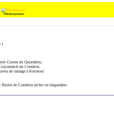
Téléchargements
 ).
terre Guiom du Quoetderu.
 Guyomarch du Coetderu.
aveu de ramage à Kerraoul.
 Bizien de Coetderu archer en brigandine.