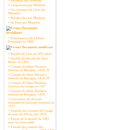
¤
Kersaudy par Missirien
¤
Langueouez par Missirien
¤
Les vicomtes de Léon par
Missirien
¤
Refuge (du) par Missirien
¤
du Faou par Missirien
Documents
héraldiques
¤
Prééminences de Clohars-
Fouesnant en 1680
Documents médiévaux
¤
Anoblis de Léon au XVe siècle
¤
Anoblis du diocèse de Saint-
Brieuc en 1494
¤
Compte de Jehan Droniou,
trésorier de Bretagne, 1424-26
¤
Compte de Jehan Droniou,
trésorier de Bretagne, 1426-28
¤
Compte de Jehan Mauléon,
receveur du fouage en 1427
¤
Compte de Jehan Mauléon,
trésorier de Bretagne, 1429
¤
Conversion de diverses
monnaies en monnaie bretonne en
1475
¤
Enquête des exempts de fouage
du pays de Dol en juin 1478.
¤
Extrait de la montre de 1481
pour la Cornouaille
¤
Extraits des comptes des