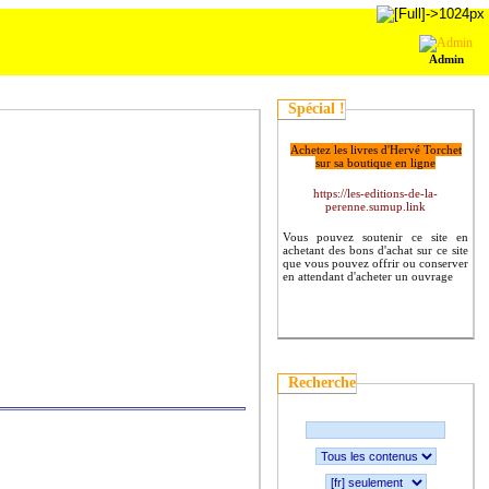
Admin
Spécial !
Achetez les livres d'Hervé Torchet
sur sa boutique en ligne
https://les-editions-de-la-
perenne.sumup.link
Vous pouvez soutenir ce site en
achetant des bons d'achat sur ce site
que vous pouvez offrir ou conserver
en attendant d'acheter un ouvrage
Recherche