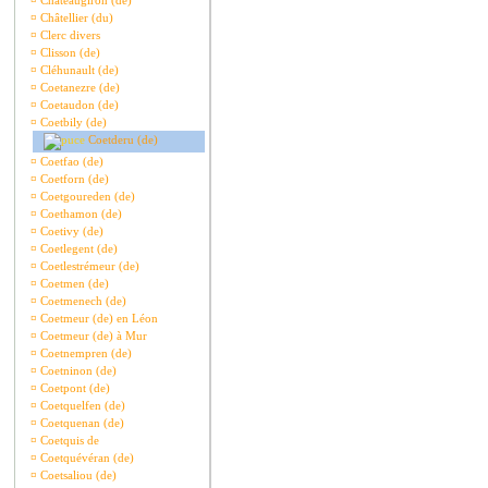
¤
Châteaugiron (de)
¤
Châtellier (du)
¤
Clerc divers
¤
Clisson (de)
¤
Cléhunault (de)
¤
Coetanezre (de)
¤
Coetaudon (de)
¤
Coetbily (de)
Coetderu (de)
¤
Coetfao (de)
¤
Coetforn (de)
¤
Coetgoureden (de)
¤
Coethamon (de)
¤
Coetivy (de)
¤
Coetlegent (de)
¤
Coetlestrémeur (de)
¤
Coetmen (de)
¤
Coetmenech (de)
¤
Coetmeur (de) en Léon
¤
Coetmeur (de) à Mur
¤
Coetnempren (de)
¤
Coetninon (de)
¤
Coetpont (de)
¤
Coetquelfen (de)
¤
Coetquenan (de)
¤
Coetquis de
¤
Coetquévéran (de)
¤
Coetsaliou (de)