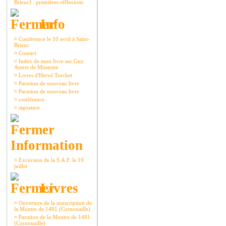
Brieuc) : premières réflexions
Info
¤
Conférence le 10 avril à Saint-
Brieuc
¤
Contact
¤
Index de mon livre sur Guy
Autret de Missirien
¤
Livres d'Hervé Torchet
¤
Parution de nouveau livre
¤
Parution de nouveau livre
¤
conférence
¤
signature
Information
¤
Excursion de la S.A.F. le 19
juillet
Livres
¤
Ouverture de la souscription de
la Montre de 1481 (Cornouaille)
¤
Parution de la Montre de 1481
(Cornouaille)