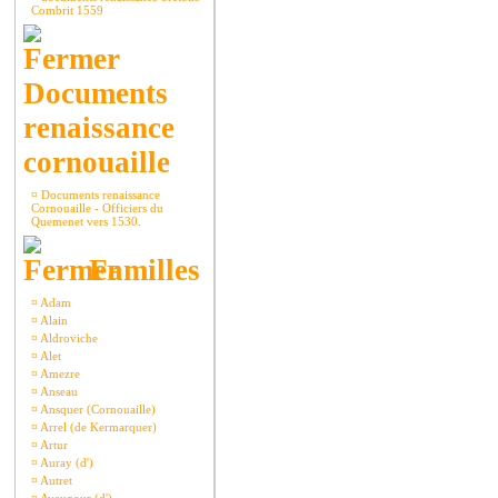
Combrit 1559
Documents
renaissance
cornouaille
¤
Documents renaissance
Cornouaille - Officiers du
Quemenet vers 1530.
Familles
¤
Adam
¤
Alain
¤
Aldroviche
¤
Alet
¤
Amezre
¤
Anseau
¤
Ansquer (Cornouaille)
¤
Arrel (de Kermarquer)
¤
Artur
¤
Auray (d')
¤
Autret