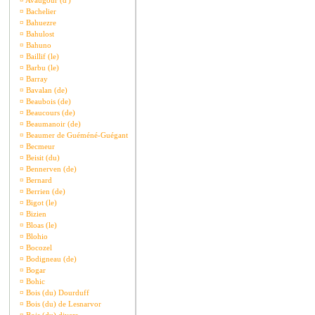
¤
Avaugour (d')
¤
Bachelier
¤
Bahuezre
¤
Bahulost
¤
Bahuno
¤
Baillif (le)
¤
Barbu (le)
¤
Barray
¤
Bavalan (de)
¤
Beaubois (de)
¤
Beaucours (de)
¤
Beaumanoir (de)
¤
Beaumer de Guéméné-Guégant
¤
Becmeur
¤
Beisit (du)
¤
Bennerven (de)
¤
Bernard
¤
Berrien (de)
¤
Bigot (le)
¤
Bizien
¤
Bloas (le)
¤
Blohio
¤
Bocozel
¤
Bodigneau (de)
¤
Bogar
¤
Bohic
¤
Bois (du) Dourduff
¤
Bois (du) de Lesnarvor