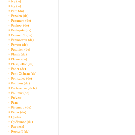
¤
Ny (le)
¤
Ny (le)
¤
Parc (du)
¤
Penalen (de)
¤
Penguern (de)
¤
Penhoet (de)
¤
Penisquin (de)
¤
Penmarc'h (de)
¤
Penmorvan (de)
¤
Perrien (de)
¤
Pestivien (de)
¤
Plessis (du)
¤
Ploeuc (de)
¤
Plusquellec (de)
¤
Poher (de)
¤
Pont-Château (de)
¤
Pontcallec (de)
¤
Ponthou (du)
¤
Porteneuve (de la)
¤
Poulmic (de)
¤
Prévost
¤
Péan
¤
Pérennou (du)
¤
Périer (du)
¤
Quelen
¤
Quélennec (du)
¤
Raguenel
¤
Roscerff (de)