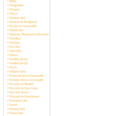
¤
Dollo
¤
Dongoallen
¤
Donnars
¤
Douce
¤
Dresnay (du)
¤
Droniou de Bodigneau
¤
Du (le) en Cornouaille
¤
Duault (de)
¤
Dymoen, Dimanach et Divanach
¤
Ernothon
¤
Euzenou
¤
Fao (du)
¤
Faou (du)
¤
Febvre
¤
Feuillée (de la)
¤
Feuillée (de la)
¤
Floc'h
¤
Follezou (du)
¤
Forest (de la) en Cornouaille
¤
Forestier (le) en Cornouaille
¤
Fou (du) de Bezidel
¤
Fou (du) de Pont-Croix
¤
Fou (du) divers
¤
Foucault de Lesoulouarn
¤
Fouesnant (de)
¤
Fraval
¤
Fresnay (du)
¤
Fresne (du)