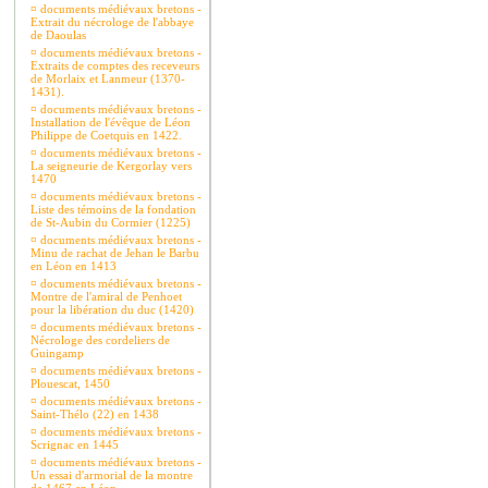
¤
documents médiévaux bretons -
Extrait du nécrologe de l'abbaye
de Daoulas
¤
documents médiévaux bretons -
Extraits de comptes des receveurs
de Morlaix et Lanmeur (1370-
1431).
¤
documents médiévaux bretons -
Installation de l'évêque de Léon
Philippe de Coetquis en 1422.
¤
documents médiévaux bretons -
La seigneurie de Kergorlay vers
1470
¤
documents médiévaux bretons -
Liste des témoins de la fondation
de St-Aubin du Cormier (1225)
¤
documents médiévaux bretons -
Minu de rachat de Jehan le Barbu
en Léon en 1413
¤
documents médiévaux bretons -
Montre de l'amiral de Penhoet
pour la libération du duc (1420)
¤
documents médiévaux bretons -
Nécrologe des cordeliers de
Guingamp
¤
documents médiévaux bretons -
Plouescat, 1450
¤
documents médiévaux bretons -
Saint-Thélo (22) en 1438
¤
documents médiévaux bretons -
Scrignac en 1445
¤
documents médiévaux bretons -
Un essai d'armorial de la montre