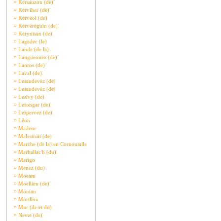
¤
Kersauzon (de)
¤
Kerviher (de)
¤
Kervéol (de)
¤
Kervéréguin (de)
¤
Kerynisan (de)
¤
Lagadec (le)
¤
Lande (de la)
¤
Langueouez (de)
¤
Lanros (de)
¤
Laval (de)
¤
Lesaudevez (de)
¤
Lesaudevez (de)
¤
Lesivy (de)
¤
Lesongar (de)
¤
Lespervez (de)
¤
Léon
¤
Madeuc
¤
Malestroit (de)
¤
Marche (de la) en Cornouaille
¤
Marhallac'h (du)
¤
Marigo
¤
Menez (du)
¤
Moeam
¤
Moellien (de)
¤
Moreau
¤
Morillon
¤
Mur (de et du)
¤
Nevet (de)