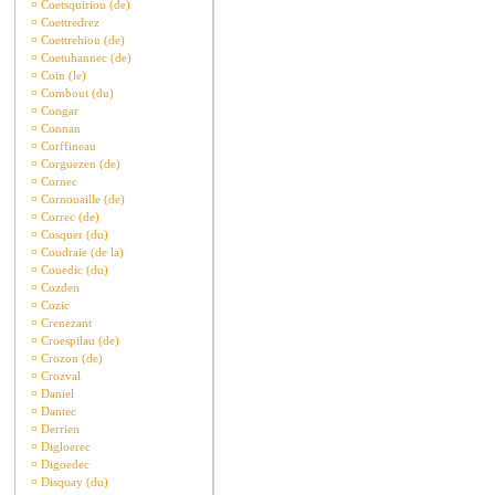
¤
Coetsquiriou (de)
¤
Coettredrez
¤
Coettrehiou (de)
¤
Coetuhannec (de)
¤
Coin (le)
¤
Combout (du)
¤
Congar
¤
Connan
¤
Corffineau
¤
Corguezen (de)
¤
Cornec
¤
Cornouaille (de)
¤
Correc (de)
¤
Cosquer (du)
¤
Coudraie (de la)
¤
Couedic (du)
¤
Cozden
¤
Cozic
¤
Crenezant
¤
Croespilau (de)
¤
Crozon (de)
¤
Crozval
¤
Daniel
¤
Dantec
¤
Derrien
¤
Digloerec
¤
Digoedec
¤
Disquay (du)