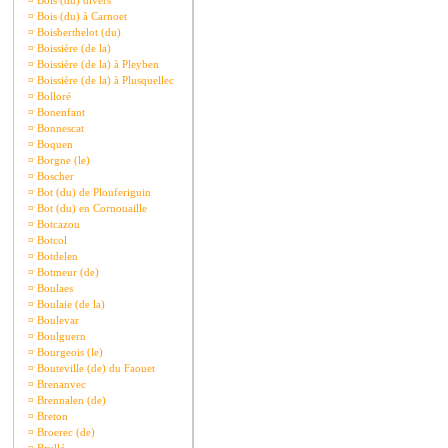
¤
Bois (du) divers
¤
Bois (du) à Carnoet
¤
Boisberthelot (du)
¤
Boissière (de la)
¤
Boissière (de la) à Pleyben
¤
Boissière (de la) à Plusquellec
¤
Bolloré
¤
Bonenfant
¤
Bonnescat
¤
Boquen
¤
Borgne (le)
¤
Boscher
¤
Bot (du) de Plouferiguin
¤
Bot (du) en Cornouaille
¤
Botcazou
¤
Botcol
¤
Botdelen
¤
Botmeur (de)
¤
Boulaes
¤
Boulaie (de la)
¤
Boulevar
¤
Boulguern
¤
Bourgeois (le)
¤
Bouteville (de) du Faouet
¤
Brenanvec
¤
Brennalen (de)
¤
Breton
¤
Broerec (de)