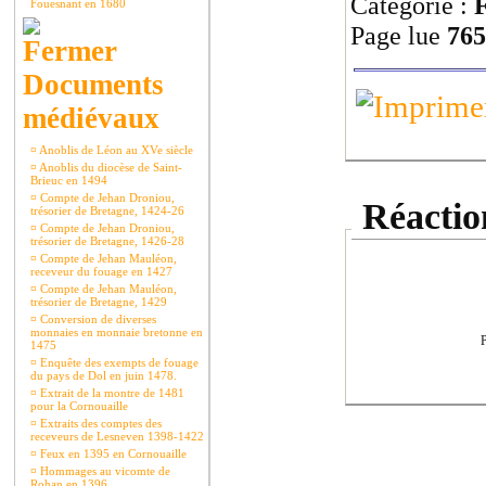
Catégorie :
F
Fouesnant en 1680
Page lue
765
Documents
médiévaux
¤
Anoblis de Léon au XVe siècle
¤
Anoblis du diocèse de Saint-
Brieuc en 1494
¤
Compte de Jehan Droniou,
Réaction
trésorier de Bretagne, 1424-26
¤
Compte de Jehan Droniou,
trésorier de Bretagne, 1426-28
¤
Compte de Jehan Mauléon,
receveur du fouage en 1427
¤
Compte de Jehan Mauléon,
trésorier de Bretagne, 1429
¤
Conversion de diverses
monnaies en monnaie bretonne en
P
1475
¤
Enquête des exempts de fouage
du pays de Dol en juin 1478.
¤
Extrait de la montre de 1481
pour la Cornouaille
¤
Extraits des comptes des
receveurs de Lesneven 1398-1422
¤
Feux en 1395 en Cornouaille
¤
Hommages au vicomte de
Rohan en 1396