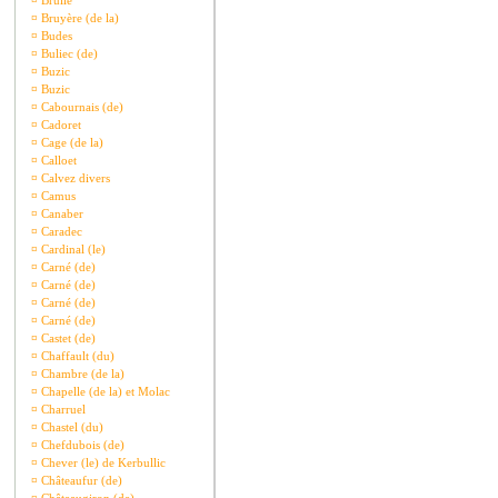
¤
Brullé
¤
Bruyère (de la)
¤
Budes
¤
Buliec (de)
¤
Buzic
¤
Buzic
¤
Cabournais (de)
¤
Cadoret
¤
Cage (de la)
¤
Calloet
¤
Calvez divers
¤
Camus
¤
Canaber
¤
Caradec
¤
Cardinal (le)
¤
Carné (de)
¤
Carné (de)
¤
Carné (de)
¤
Carné (de)
¤
Castet (de)
¤
Chaffault (du)
¤
Chambre (de la)
¤
Chapelle (de la) et Molac
¤
Charruel
¤
Chastel (du)
¤
Chefdubois (de)
¤
Chever (le) de Kerbullic
¤
Châteaufur (de)