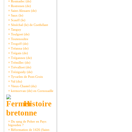
¤
Rosmadec (de)
¤
Rostrenen (de)
¤
Saint-Alouarn (de)
¤
Saux (le)
¤
Scauff (le)
¤
Sénéchal (le) de Coethélant
¤
Tanguy
¤
Toulgoet (de)
¤
Toutenoultre
¤
Trogoff (de)
¤
Tréanna (de)
¤
Trégain (de)
¤
Trégannez (de)
¤
Trémillec (de)
¤
Trévalloet (de)
¤
Tréziguidy (de)
¤
Tyvarlen de Pont-Croix
¤
Val (du)
¤
Vieux-Chastel (du)
¤
kermorvan (de) en Cornouaille
Histoire
bretonne
¤
Du sang de Poher en Pays
bigouden ?
¤
Réformation de 1426 (Saint-