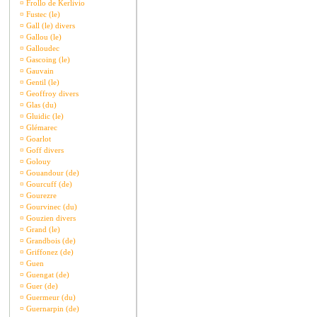
¤
Frollo de Kerlivio
¤
Fustec (le)
¤
Gall (le) divers
¤
Gallou (le)
¤
Galloudec
¤
Gascoing (le)
¤
Gauvain
¤
Gentil (le)
¤
Geoffroy divers
¤
Glas (du)
¤
Gluidic (le)
¤
Glémarec
¤
Goarlot
¤
Goff divers
¤
Golouy
¤
Gouandour (de)
¤
Gourcuff (de)
¤
Gourezre
¤
Gourvinec (du)
¤
Gouzien divers
¤
Grand (le)
¤
Grandbois (de)
¤
Griffonez (de)
¤
Guen
¤
Guengat (de)
¤
Guer (de)
¤
Guermeur (du)
¤
Guernarpin (de)