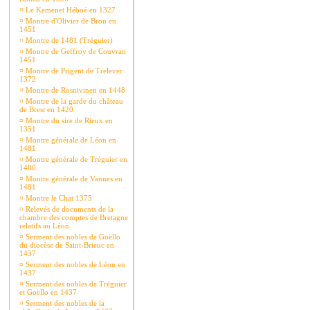
¤
Le Kemenet Héboé en 1327
¤
Montre d'Olivier de Bron en
1451
¤
Montre de 1481 (Tréguier)
¤
Montre de Geffroy de Couvran
1451
¤
Montre de Prigent de Trelever
1372
¤
Montre de Rosnivinen en 1448
¤
Montre de la garde du château
de Brest en 1420
¤
Montre du sire de Rieux en
1351
¤
Montre générale de Léon en
1481
¤
Montre générale de Tréguier en
1480.
¤
Montre générale de Vannes en
1481
¤
Montre le Chat 1375
¤
Relevés de documents de la
chambre des comptes de Bretagne
relatifs au Léon
¤
Serment des nobles de Goëllo
du diocèse de Saint-Brieuc en
1437
¤
Serment des nobles de Léon en
1437
¤
Serment des nobles de Tréguier
et Goëllo en 1437
¤
Serment des nobles de la