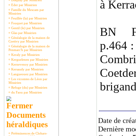
à Kerra
¤
Disquay par Missirien
¤
Eder par Missirien
¤
Famille du Mescam par
Missirien
¤
Feuillée (la) par Missirien
¤
Fouquet par Missirien
BN F1
¤
Gentil (le) par Missirien
¤
Glas par Missirien
¤
Généalogie de la maison de
p.464 
Coetivy par Missirien
¤
Généalogie de la maison de
Penmarc'h par Missirien
Combr
¤
Keraly par Missirien
¤
Kerguelenen par Missirien
¤
Kernevenoy par Missirien
Coet
¤
Kersaudy par Missirien
¤
Langueouez par Missirien
¤
Les vicomtes de Léon par
brigand
Missirien
¤
Refuge (du) par Missirien
¤
du Faou par Missirien
Documents
Date de créa
héraldiques
Dernière mod
¤
Prééminences de Clohars-