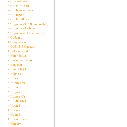
¤
Guicastel (de)
¤
Guilguiffin (du)
¤
Guillaume divers
¤
Guillemot
¤
Guillou divers
¤
Guyomarc'h 2 (Guimarc'h 2)
¤
Guyomarc'h divers
¤
Guyomarch 1 (Guimarc'h)
¤
Guégant
¤
Guéguenou
¤
Guéméné-Guégant
¤
Haffond (du)
¤
Haie (de la)
¤
Harmoye (de la)
¤
Harscoet
¤
Hautbois (du)
¤
Heuc (le)
¤
Hilary
¤
Hilguy (du)
¤
Hillion
¤
Hirgarz
¤
Honoré (l')
¤
Houlle (du)
¤
Huon 1
¤
Huon 2
¤
Huon 3
¤
Huon divers
¤
Hémery