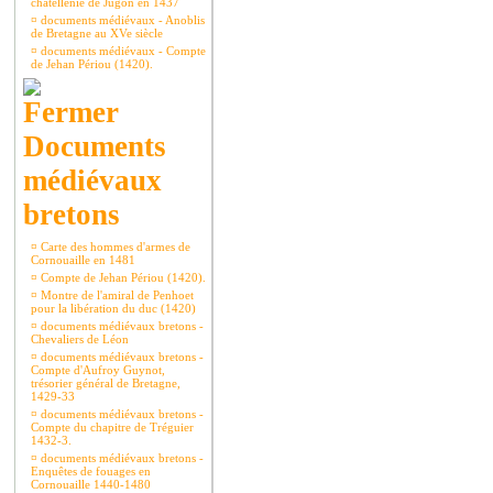
châtellenie de Jugon en 1437
¤
documents médiévaux - Anoblis
de Bretagne au XVe siècle
¤
documents médiévaux - Compte
de Jehan Périou (1420).
Documents
médiévaux
bretons
¤
Carte des hommes d'armes de
Cornouaille en 1481
¤
Compte de Jehan Périou (1420).
¤
Montre de l'amiral de Penhoet
pour la libération du duc (1420)
¤
documents médiévaux bretons -
Chevaliers de Léon
¤
documents médiévaux bretons -
Compte d'Aufroy Guynot,
trésorier général de Bretagne,
1429-33
¤
documents médiévaux bretons -
Compte du chapitre de Tréguier
1432-3.
¤
documents médiévaux bretons -
Enquêtes de fouages en
Cornouaille 1440-1480