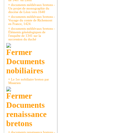
de 1467 en Léon
¤
documents médiévaux bretons -
Un projet de monographie du
diocèse de Léon vers 1640
¤
documents médiévaux bretons -
Voyage du comte de Richemont
en France, 1424.
¤
documents médiévaux bretons -
Éléments généalogiques de
l'enquête de 1341 sur la
succession du duché
Documents
nobiliaires
¤
Le 1er nobiliaire breton par
Missirien
Documents
renaissance
bretons
¤
documents renaissance bretons -