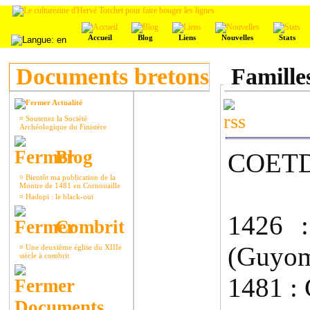
Accueil
Blog
Liens
Nouvelles
Stats
Documents bretons
Famille
Actualité
¤
Soutenez la Société
Archéologique du Finistère
Blog
COETD
¤
Bientôt ma publication de la
Montre de 1481 en Cornouaille
¤
Hadopi : le black-out
1426 :
Combrit
(Guyom
¤
Une deuxième église du XIIIe
siècle à combrit
1481 : 
Documents