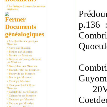
¤
La Bretagne à travers les sources
originales.
Prédour
p.136
Documents
Combrit
généalogiques
¤
Arrel (de Kermarquer) par
Quoetd
Missirien
¤
Autret par Missirien
¤
Bahuno par Missirien
18V
¤
Barbier par Missirien
¤
Bertrand de Launay-Bertrand
par Missirien
Comb
¤
Bourgblanc par Missirien
¤
Bouteiller (le) par Missirien
¤
Bouteville par Missirien
Guyoma
¤
Brulon par Missirien
¤
Carné par Missirien
¤
Champion (de Cicé) par
20VII
Missirien
¤
Chastel (du) par Missirien
¤
Châteaufur par Missirien
Coetde
¤
Coetquen par Missirien
¤
Couvran par Missirien