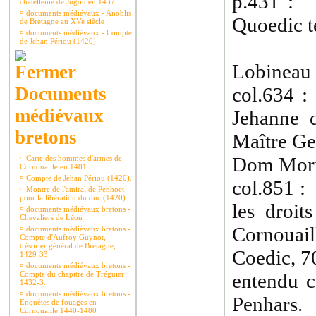
p.431 : 
châtellenie de Jugon en 1437
¤
documents médiévaux - Anoblis
Quoedic t
de Bretagne au XVe siècle
¤
documents médiévaux - Compte
de Jehan Périou (1420).
Lobineau 
Documents
col.634 
médiévaux
Jehanne 
bretons
Maître Ge
Dom Mori
¤
Carte des hommes d'armes de
Cornouaille en 1481
¤
Compte de Jehan Périou (1420).
col.851 :
¤
Montre de l'amiral de Penhoet
pour la libération du duc (1420)
les droi
¤
documents médiévaux bretons -
Chevaliers de Léon
Cornouai
¤
documents médiévaux bretons -
Compte d'Aufroy Guynot,
trésorier général de Bretagne,
Coedic, 7
1429-33
¤
documents médiévaux bretons -
Compte du chapitre de Tréguier
entendu 
1432-3.
¤
documents médiévaux bretons -
Penhars.
Enquêtes de fouages en
Cornouaille 1440-1480