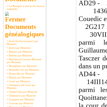
AD29 - 
¤
La Bretagne à travers les sources
1436 : 
originales.
Couedic e
2G217 
Documents
généalogiques
30VII14
parmi l
¤
Arrel (de Kermarquer) par
Missirien
¤
Autret par Missirien
Guillaum
¤
Bahuno par Missirien
¤
Barbier par Missirien
Tasczer d
¤
Bertrand de Launay-Bertrand
par Missirien
dans un pr
¤
Bourgblanc par Missirien
¤
Bouteiller (le) par Missirien
AD44 - 
¤
Bouteville par Missirien
¤
Brulon par Missirien
14III143
¤
Carné par Missirien
¤
Champion (de Cicé) par
parmi le
Missirien
¤
Chastel (du) par Missirien
Quoittane
¤
Châteaufur par Missirien
¤
Coetquen par Missirien
la cour d
¤
Couvran par Missirien