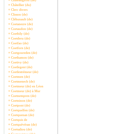
¤
Châteaugiron (de)
¤
Châtellier (du)
¤
Clerc divers
¤
Clisson (de)
¤
Cléhunault (de)
¤
Coetanezre (de)
¤
Coetaudon (de)
¤
Coetbily (de)
¤
Coetderu (de)
¤
Coetfao (de)
¤
Coetforn (de)
¤
Coetgoureden (de)
¤
Coethamon (de)
¤
Coetivy (de)
¤
Coetlegent (de)
¤
Coetlestrémeur (de)
¤
Coetmen (de)
¤
Coetmenech (de)
¤
Coetmeur (de) en Léon
¤
Coetmeur (de) à Mur
¤
Coetnempren (de)
¤
Coetninon (de)
¤
Coetpont (de)
¤
Coetquelfen (de)
¤
Coetquenan (de)
¤
Coetquis de
¤
Coetquévéran (de)
¤
Coetsaliou (de)