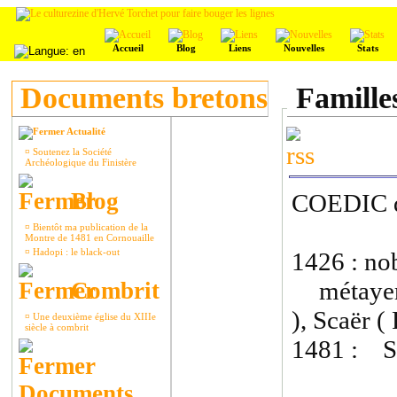
Accueil
Blog
Liens
Nouvelles
Stats
Documents bretons
Famille
Actualité
¤
Soutenez la Société
Archéologique du Finistère
Blog
COEDIC 
¤
Bientôt ma publication de la
Montre de 1481 en Cornouaille
¤
Hadopi : le black-out
1426 : nob
métayers 
Combrit
), Scaër (
¤
Une deuxième église du XIIIe
siècle à combrit
1481 : Sc
Documents