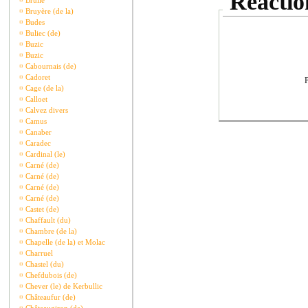
Réaction
¤
Brullé
¤
Bruyère (de la)
¤
Budes
¤
Buliec (de)
¤
Buzic
¤
Buzic
¤
Cabournais (de)
¤
Cadoret
P
¤
Cage (de la)
¤
Calloet
¤
Calvez divers
¤
Camus
¤
Canaber
¤
Caradec
¤
Cardinal (le)
¤
Carné (de)
¤
Carné (de)
¤
Carné (de)
¤
Carné (de)
¤
Castet (de)
¤
Chaffault (du)
¤
Chambre (de la)
¤
Chapelle (de la) et Molac
¤
Charruel
¤
Chastel (du)
¤
Chefdubois (de)
¤
Chever (le) de Kerbullic
¤
Châteaufur (de)