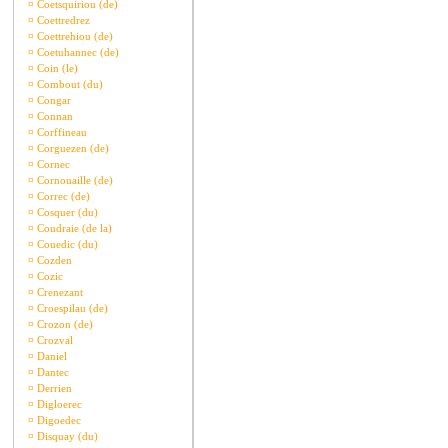
¤
Coetsquiriou (de)
¤
Coettredrez
¤
Coettrehiou (de)
¤
Coetuhannec (de)
¤
Coin (le)
¤
Combout (du)
¤
Congar
¤
Connan
¤
Corffineau
¤
Corguezen (de)
¤
Cornec
¤
Cornouaille (de)
¤
Correc (de)
¤
Cosquer (du)
¤
Coudraie (de la)
¤
Couedic (du)
¤
Cozden
¤
Cozic
¤
Crenezant
¤
Croespilau (de)
¤
Crozon (de)
¤
Crozval
¤
Daniel
¤
Dantec
¤
Derrien
¤
Digloerec
¤
Digoedec
¤
Disquay (du)