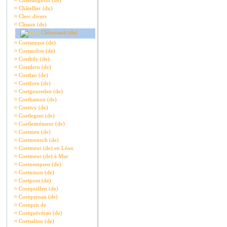
¤
Châteaugiron (de)
¤
Châtellier (du)
¤
Clerc divers
¤
Clisson (de)
Cléhunault (de)
¤
Coetanezre (de)
¤
Coetaudon (de)
¤
Coetbily (de)
¤
Coetderu (de)
¤
Coetfao (de)
¤
Coetforn (de)
¤
Coetgoureden (de)
¤
Coethamon (de)
¤
Coetivy (de)
¤
Coetlegent (de)
¤
Coetlestrémeur (de)
¤
Coetmen (de)
¤
Coetmenech (de)
¤
Coetmeur (de) en Léon
¤
Coetmeur (de) à Mur
¤
Coetnempren (de)
¤
Coetninon (de)
¤
Coetpont (de)
¤
Coetquelfen (de)
¤
Coetquenan (de)
¤
Coetquis de
¤
Coetquévéran (de)
¤
Coetsaliou (de)