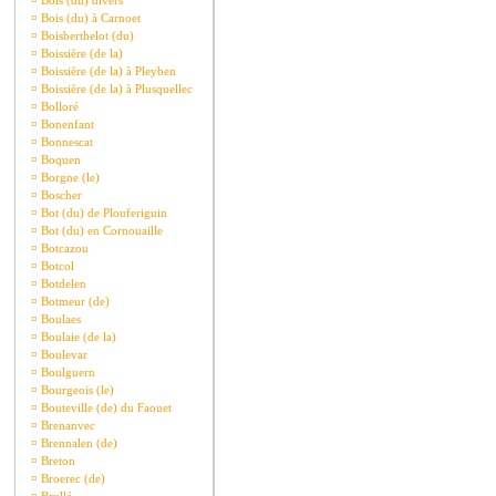
¤
Bois (du) divers
¤
Bois (du) à Carnoet
¤
Boisberthelot (du)
¤
Boissière (de la)
¤
Boissière (de la) à Pleyben
¤
Boissière (de la) à Plusquellec
¤
Bolloré
¤
Bonenfant
¤
Bonnescat
¤
Boquen
¤
Borgne (le)
¤
Boscher
¤
Bot (du) de Plouferiguin
¤
Bot (du) en Cornouaille
¤
Botcazou
¤
Botcol
¤
Botdelen
¤
Botmeur (de)
¤
Boulaes
¤
Boulaie (de la)
¤
Boulevar
¤
Boulguern
¤
Bourgeois (le)
¤
Bouteville (de) du Faouet
¤
Brenanvec
¤
Brennalen (de)
¤
Breton
¤
Broerec (de)