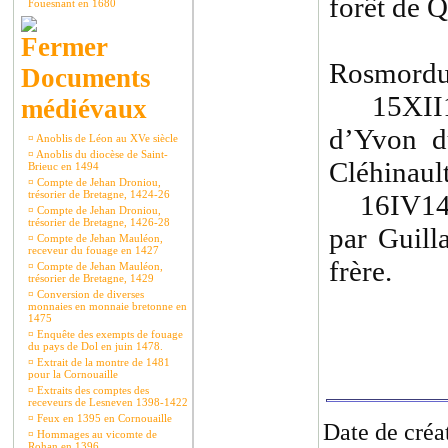
forêt de Q
Fouesnant en 1680
Rosmorduc
Documents
15XII144
médiévaux
d’Yvon d
¤
Anoblis de Léon au XVe siècle
¤
Anoblis du diocèse de Saint-
Cléhinaul
Brieuc en 1494
¤
Compte de Jehan Droniou,
trésorier de Bretagne, 1424-26
16IV1474
¤
Compte de Jehan Droniou,
trésorier de Bretagne, 1426-28
par Guill
¤
Compte de Jehan Mauléon,
receveur du fouage en 1427
frère.
¤
Compte de Jehan Mauléon,
trésorier de Bretagne, 1429
¤
Conversion de diverses
monnaies en monnaie bretonne en
1475
¤
Enquête des exempts de fouage
du pays de Dol en juin 1478.
¤
Extrait de la montre de 1481
pour la Cornouaille
¤
Extraits des comptes des
receveurs de Lesneven 1398-1422
¤
Feux en 1395 en Cornouaille
Date de créa
¤
Hommages au vicomte de
Rohan en 1396