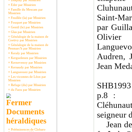
¤
Disquay par Missirien
¤
Eder par Missirien
Cluhunaut
¤
Famille du Mescam par
Missirien
Saint-Mart
¤
Feuillée (la) par Missirien
¤
Fouquet par Missirien
par Guill
¤
Gentil (le) par Missirien
¤
Glas par Missirien
Olivie
¤
Généalogie de la maison de
Coetivy par Missirien
Languevou
¤
Généalogie de la maison de
Penmarc'h par Missirien
¤
Keraly par Missirien
Audren, 
¤
Kerguelenen par Missirien
¤
Kernevenoy par Missirien
Jean Medal
¤
Kersaudy par Missirien
¤
Langueouez par Missirien
¤
Les vicomtes de Léon par
Missirien
SHB1993 
¤
Refuge (du) par Missirien
¤
du Faou par Missirien
p.8 : G
Cléhuna
Documents
seigneur 
héraldiques
Jean de C
¤
Prééminences de Clohars-