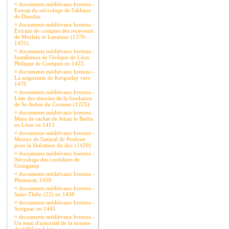
¤
documents médiévaux bretons -
Extrait du nécrologe de l'abbaye
de Daoulas
¤
documents médiévaux bretons -
Extraits de comptes des receveurs
de Morlaix et Lanmeur (1370-
1431).
¤
documents médiévaux bretons -
Installation de l'évêque de Léon
Philippe de Coetquis en 1422.
¤
documents médiévaux bretons -
La seigneurie de Kergorlay vers
1470
¤
documents médiévaux bretons -
Liste des témoins de la fondation
de St-Aubin du Cormier (1225)
¤
documents médiévaux bretons -
Minu de rachat de Jehan le Barbu
en Léon en 1413
¤
documents médiévaux bretons -
Montre de l'amiral de Penhoet
pour la libération du duc (1420)
¤
documents médiévaux bretons -
Nécrologe des cordeliers de
Guingamp
¤
documents médiévaux bretons -
Plouescat, 1450
¤
documents médiévaux bretons -
Saint-Thélo (22) en 1438
¤
documents médiévaux bretons -
Scrignac en 1445
¤
documents médiévaux bretons -
Un essai d'armorial de la montre