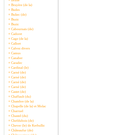
¤
Brullé
¤
Bruyère (de la)
¤
Budes
¤
Buliec (de)
¤
Buzic
¤
Buzic
¤
Cabournais (de)
¤
Cadoret
¤
Cage (de la)
¤
Calloet
¤
Calvez divers
¤
Camus
¤
Canaber
¤
Caradec
¤
Cardinal (le)
¤
Carné (de)
¤
Carné (de)
¤
Carné (de)
¤
Carné (de)
¤
Castet (de)
¤
Chaffault (du)
¤
Chambre (de la)
¤
Chapelle (de la) et Molac
¤
Charruel
¤
Chastel (du)
¤
Chefdubois (de)
¤
Chever (le) de Kerbullic
¤
Châteaufur (de)