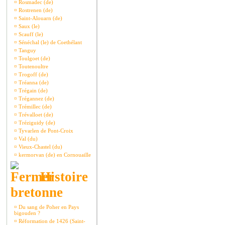
¤
Rosmadec (de)
¤
Rostrenen (de)
¤
Saint-Alouarn (de)
¤
Saux (le)
¤
Scauff (le)
¤
Sénéchal (le) de Coethélant
¤
Tanguy
¤
Toulgoet (de)
¤
Toutenoultre
¤
Trogoff (de)
¤
Tréanna (de)
¤
Trégain (de)
¤
Trégannez (de)
¤
Trémillec (de)
¤
Trévalloet (de)
¤
Tréziguidy (de)
¤
Tyvarlen de Pont-Croix
¤
Val (du)
¤
Vieux-Chastel (du)
¤
kermorvan (de) en Cornouaille
Histoire
bretonne
¤
Du sang de Poher en Pays
bigouden ?
¤
Réformation de 1426 (Saint-