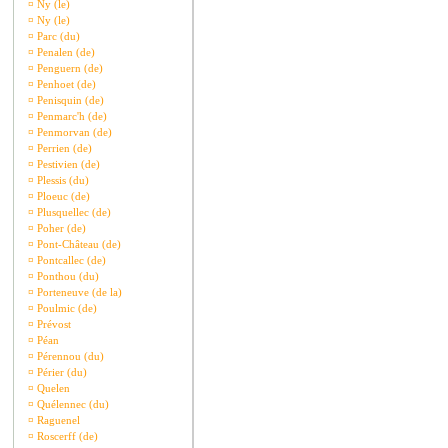
¤
Ny (le)
¤
Ny (le)
¤
Parc (du)
¤
Penalen (de)
¤
Penguern (de)
¤
Penhoet (de)
¤
Penisquin (de)
¤
Penmarc'h (de)
¤
Penmorvan (de)
¤
Perrien (de)
¤
Pestivien (de)
¤
Plessis (du)
¤
Ploeuc (de)
¤
Plusquellec (de)
¤
Poher (de)
¤
Pont-Château (de)
¤
Pontcallec (de)
¤
Ponthou (du)
¤
Porteneuve (de la)
¤
Poulmic (de)
¤
Prévost
¤
Péan
¤
Pérennou (du)
¤
Périer (du)
¤
Quelen
¤
Quélennec (du)
¤
Raguenel
¤
Roscerff (de)