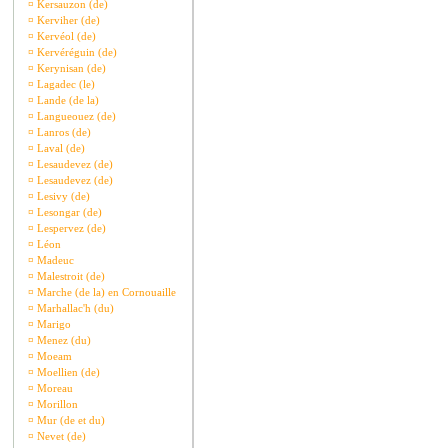
¤
Kersauzon (de)
¤
Kerviher (de)
¤
Kervéol (de)
¤
Kervéréguin (de)
¤
Kerynisan (de)
¤
Lagadec (le)
¤
Lande (de la)
¤
Langueouez (de)
¤
Lanros (de)
¤
Laval (de)
¤
Lesaudevez (de)
¤
Lesaudevez (de)
¤
Lesivy (de)
¤
Lesongar (de)
¤
Lespervez (de)
¤
Léon
¤
Madeuc
¤
Malestroit (de)
¤
Marche (de la) en Cornouaille
¤
Marhallac'h (du)
¤
Marigo
¤
Menez (du)
¤
Moeam
¤
Moellien (de)
¤
Moreau
¤
Morillon
¤
Mur (de et du)
¤
Nevet (de)