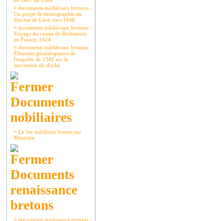
de 1467 en Léon
¤
documents médiévaux bretons -
Un projet de monographie du
diocèse de Léon vers 1640
¤
documents médiévaux bretons -
Voyage du comte de Richemont
en France, 1424.
¤
documents médiévaux bretons -
Éléments généalogiques de
l'enquête de 1341 sur la
succession du duché
Documents
nobiliaires
¤
Le 1er nobiliaire breton par
Missirien
Documents
renaissance
bretons
¤
documents renaissance bretons -