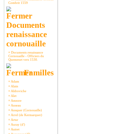
Combrit 1559
Documents
renaissance
cornouaille
¤
Documents renaissance
Cornouaille - Officiers du
Quemenet vers 1530.
Familles
¤
Adam
¤
Alain
¤
Aldroviche
¤
Alet
¤
Amezre
¤
Anseau
¤
Ansquer (Cornouaille)
¤
Arrel (de Kermarquer)
¤
Artur
¤
Auray (d')
¤
Autret