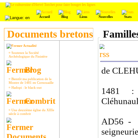
Accueil
Blog
Liens
Nouvelles
Stats
Documents bretons
Famille
Actualité
¤
Soutenez la Société
Archéologique du Finistère
Blog
de CLE
¤
Bientôt ma publication de la
Montre de 1481 en Cornouaille
¤
Hadopi : le black-out
1481 :
Cléhunault
Combrit
¤
Une deuxième église du XIIIe
siècle à combrit
AD56 - 
seigneurie
Documents