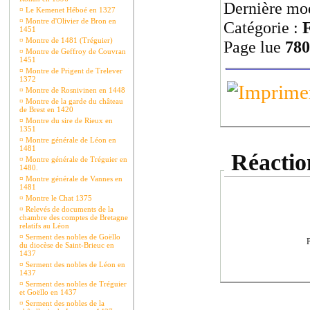
Dernière mod
¤
Le Kemenet Héboé en 1327
¤
Montre d'Olivier de Bron en
Catégorie :
F
1451
¤
Montre de 1481 (Tréguier)
Page lue
780
¤
Montre de Geffroy de Couvran
1451
¤
Montre de Prigent de Trelever
1372
¤
Montre de Rosnivinen en 1448
¤
Montre de la garde du château
de Brest en 1420
¤
Montre du sire de Rieux en
1351
¤
Montre générale de Léon en
1481
Réaction
¤
Montre générale de Tréguier en
1480.
¤
Montre générale de Vannes en
1481
¤
Montre le Chat 1375
¤
Relevés de documents de la
chambre des comptes de Bretagne
relatifs au Léon
¤
Serment des nobles de Goëllo
P
du diocèse de Saint-Brieuc en
1437
¤
Serment des nobles de Léon en
1437
¤
Serment des nobles de Tréguier
et Goëllo en 1437
¤
Serment des nobles de la