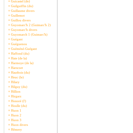
¤
Guicastel (de)
¤
Guilguiffin (du)
¤
Guillaume divers
¤
Guillemot
¤
Guillou divers
¤
Guyomarc'h 2 (Guimarc'h 2)
¤
Guyomarc'h divers
¤
Guyomarch 1 (Guimarc'h)
¤
Guégant
¤
Guéguenou
¤
Guéméné-Guégant
¤
Haffond (du)
¤
Haie (de la)
¤
Harmoye (de la)
¤
Harscoet
¤
Hautbois (du)
¤
Heuc (le)
¤
Hilary
¤
Hilguy (du)
¤
Hillion
¤
Hirgarz
¤
Honoré (l')
¤
Houlle (du)
¤
Huon 1
¤
Huon 2
¤
Huon 3
¤
Huon divers
¤
Hémery