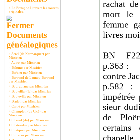
rachat de
¤
La Bretagne à travers les sources
mort le 
originales.
femme ga
livres moi
Documents
généalogiques
BN F223
¤
Arrel (de Kermarquer) par
Missirien
¤
Autret par Missirien
p.363 : 1
¤
Bahuno par Missirien
¤
Barbier par Missirien
contre Ja
¤
Bertrand de Launay-Bertrand
par Missirien
p.582 
¤
Bourgblanc par Missirien
¤
Bouteiller (le) par Missirien
impétrée 
¤
Bouteville par Missirien
¤
Brulon par Missirien
sieur dud
¤
Carné par Missirien
¤
Champion (de Cicé) par
de Ploër
Missirien
¤
Chastel (du) par Missirien
certains
¤
Châteaufur par Missirien
¤
Coetquen par Missirien
chapell
¤
Couvran par Missirien