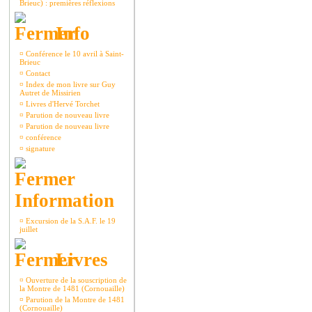
Brieuc) : premières réflexions
Info
¤
Conférence le 10 avril à Saint-
Brieuc
¤
Contact
¤
Index de mon livre sur Guy
Autret de Missirien
¤
Livres d'Hervé Torchet
¤
Parution de nouveau livre
¤
Parution de nouveau livre
¤
conférence
¤
signature
Information
¤
Excursion de la S.A.F. le 19
juillet
Livres
¤
Ouverture de la souscription de
la Montre de 1481 (Cornouaille)
¤
Parution de la Montre de 1481
(Cornouaille)