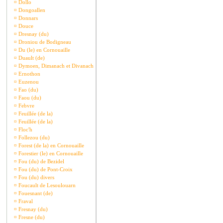
¤
Dollo
¤
Dongoallen
¤
Donnars
¤
Douce
¤
Dresnay (du)
¤
Droniou de Bodigneau
¤
Du (le) en Cornouaille
¤
Duault (de)
¤
Dymoen, Dimanach et Divanach
¤
Ernothon
¤
Euzenou
¤
Fao (du)
¤
Faou (du)
¤
Febvre
¤
Feuillée (de la)
¤
Feuillée (de la)
¤
Floc'h
¤
Follezou (du)
¤
Forest (de la) en Cornouaille
¤
Forestier (le) en Cornouaille
¤
Fou (du) de Bezidel
¤
Fou (du) de Pont-Croix
¤
Fou (du) divers
¤
Foucault de Lesoulouarn
¤
Fouesnant (de)
¤
Fraval
¤
Fresnay (du)
¤
Fresne (du)