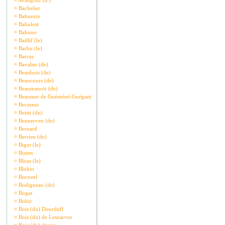
¤
Avaugour (d')
¤
Bachelier
¤
Bahuezre
¤
Bahulost
¤
Bahuno
¤
Baillif (le)
¤
Barbu (le)
¤
Barray
¤
Bavalan (de)
¤
Beaubois (de)
¤
Beaucours (de)
¤
Beaumanoir (de)
¤
Beaumer de Guéméné-Guégant
¤
Becmeur
¤
Beisit (du)
¤
Bennerven (de)
¤
Bernard
¤
Berrien (de)
¤
Bigot (le)
¤
Bizien
¤
Bloas (le)
¤
Blohio
¤
Bocozel
¤
Bodigneau (de)
¤
Bogar
¤
Bohic
¤
Bois (du) Dourduff
¤
Bois (du) de Lesnarvor