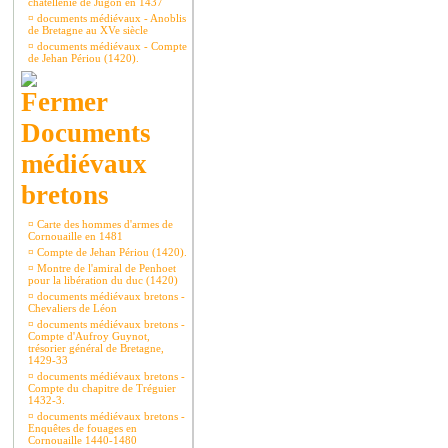
châtellenie de Jugon en 1437
¤
documents médiévaux - Anoblis
de Bretagne au XVe siècle
¤
documents médiévaux - Compte
de Jehan Périou (1420).
Documents
médiévaux
bretons
¤
Carte des hommes d'armes de
Cornouaille en 1481
¤
Compte de Jehan Périou (1420).
¤
Montre de l'amiral de Penhoet
pour la libération du duc (1420)
¤
documents médiévaux bretons -
Chevaliers de Léon
¤
documents médiévaux bretons -
Compte d'Aufroy Guynot,
trésorier général de Bretagne,
1429-33
¤
documents médiévaux bretons -
Compte du chapitre de Tréguier
1432-3.
¤
documents médiévaux bretons -
Enquêtes de fouages en
Cornouaille 1440-1480