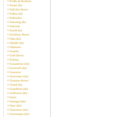
¤
Frollo de Kerlivio
¤
Fustec (le)
¤
Gall (le) divers
¤
Gallou (le)
¤
Galloudec
¤
Gascoing (le)
¤
Gauvain
¤
Gentil (le)
¤
Geoffroy divers
¤
Glas (du)
¤
Gluidic (le)
¤
Glémarec
¤
Goarlot
¤
Goff divers
¤
Golouy
¤
Gouandour (de)
¤
Gourcuff (de)
¤
Gourezre
¤
Gourvinec (du)
¤
Gouzien divers
¤
Grand (le)
¤
Grandbois (de)
¤
Griffonez (de)
¤
Guen
¤
Guengat (de)
¤
Guer (de)
¤
Guermeur (du)
¤
Guernarpin (de)