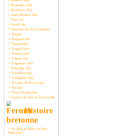
¤
Roscerff (de)
¤
Rosmadec (de)
¤
Rostrenen (de)
¤
Saint-Alouarn (de)
¤
Saux (le)
¤
Scauff (le)
¤
Sénéchal (le) de Coethélant
¤
Tanguy
¤
Toulgoet (de)
¤
Toutenoultre
¤
Trogoff (de)
¤
Tréanna (de)
¤
Trégain (de)
¤
Trégannez (de)
¤
Trémillec (de)
¤
Trévalloet (de)
¤
Tréziguidy (de)
¤
Tyvarlen de Pont-Croix
¤
Val (du)
¤
Vieux-Chastel (du)
¤
kermorvan (de) en Cornouaille
Histoire
bretonne
¤
Du sang de Poher en Pays
bigouden ?