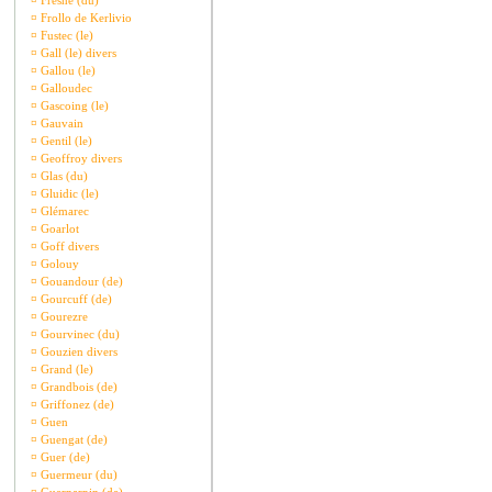
¤
Fresne (du)
¤
Frollo de Kerlivio
¤
Fustec (le)
¤
Gall (le) divers
¤
Gallou (le)
¤
Galloudec
¤
Gascoing (le)
¤
Gauvain
¤
Gentil (le)
¤
Geoffroy divers
¤
Glas (du)
¤
Gluidic (le)
¤
Glémarec
¤
Goarlot
¤
Goff divers
¤
Golouy
¤
Gouandour (de)
¤
Gourcuff (de)
¤
Gourezre
¤
Gourvinec (du)
¤
Gouzien divers
¤
Grand (le)
¤
Grandbois (de)
¤
Griffonez (de)
¤
Guen
¤
Guengat (de)
¤
Guer (de)
¤
Guermeur (du)