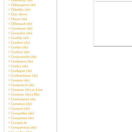
¤
Châteaufur (de)
¤
Châteaugiron (de)
¤
Châtellier (du)
¤
Clerc divers
¤
Clisson (de)
¤
Cléhunault (de)
¤
Coetanezre (de)
¤
Coetaudon (de)
¤
Coetbily (de)
¤
Coetderu (de)
¤
Coetfao (de)
¤
Coetforn (de)
¤
Coetgoureden (de)
¤
Coethamon (de)
¤
Coetivy (de)
¤
Coetlegent (de)
¤
Coetlestrémeur (de)
¤
Coetmen (de)
¤
Coetmenech (de)
¤
Coetmeur (de) en Léon
¤
Coetmeur (de) à Mur
¤
Coetnempren (de)
¤
Coetninon (de)
¤
Coetpont (de)
¤
Coetquelfen (de)
¤
Coetquenan (de)
¤
Coetquis de
¤
Coetquévéran (de)