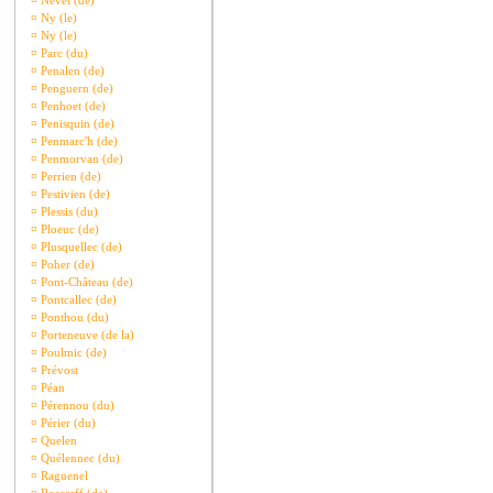
¤
Nevet (de)
¤
Ny (le)
¤
Ny (le)
¤
Parc (du)
¤
Penalen (de)
¤
Penguern (de)
¤
Penhoet (de)
¤
Penisquin (de)
¤
Penmarc'h (de)
¤
Penmorvan (de)
¤
Perrien (de)
¤
Pestivien (de)
¤
Plessis (du)
¤
Ploeuc (de)
¤
Plusquellec (de)
¤
Poher (de)
¤
Pont-Château (de)
¤
Pontcallec (de)
¤
Ponthou (du)
¤
Porteneuve (de la)
¤
Poulmic (de)
¤
Prévost
¤
Péan
¤
Pérennou (du)
¤
Périer (du)
¤
Quelen
¤
Quélennec (du)
¤
Raguenel