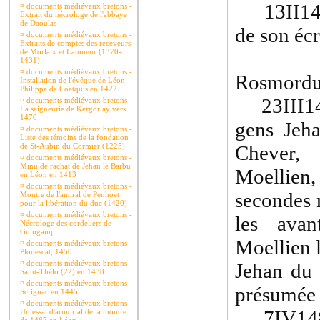
13II1432
¤
documents médiévaux bretons -
Extrait du nécrologe de l'abbaye
de Daoulas
de son écri
¤
documents médiévaux bretons -
Extraits de comptes des receveurs
de Morlaix et Lanmeur (1370-
1431).
¤
documents médiévaux bretons -
Rosmorduc
Installation de l'évêque de Léon
Philippe de Coetquis en 1422.
23III1485
¤
documents médiévaux bretons -
La seigneurie de Kergorlay vers
1470
gens Jeha
¤
documents médiévaux bretons -
Liste des témoins de la fondation
de St-Aubin du Cormier (1225)
Chever,
¤
documents médiévaux bretons -
Minu de rachat de Jehan le Barbu
Moellie
en Léon en 1413
¤
documents médiévaux bretons -
secondes 
Montre de l'amiral de Penhoet
pour la libération du duc (1420)
¤
documents médiévaux bretons -
les ava
Nécrologe des cordeliers de
Guingamp
Moellien 
¤
documents médiévaux bretons -
Plouescat, 1450
¤
documents médiévaux bretons -
Jehan du 
Saint-Thélo (22) en 1438
¤
documents médiévaux bretons -
présumée 
Scrignac en 1445
¤
documents médiévaux bretons -
7IV1485(
Un essai d'armorial de la montre