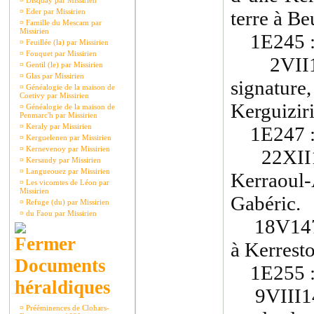
¤
Disquay par Missirien
¤
Eder par Missirien
terre à B
¤
Famille du Mescam par
Missirien
1E245 
¤
Feuillée (la) par Missirien
¤
Fouquet par Missirien
2VII149
¤
Gentil (le) par Missirien
¤
Glas par Missirien
signature
¤
Généalogie de la maison de
Coetivy par Missirien
Kerguizir
¤
Généalogie de la maison de
Penmarc'h par Missirien
¤
Keraly par Missirien
1E247 
¤
Kerguelenen par Missirien
¤
Kernevenoy par Missirien
22XII146
¤
Kersaudy par Missirien
¤
Langueouez par Missirien
Kerraoul
¤
Les vicomtes de Léon par
Missirien
Gabéric.
¤
Refuge (du) par Missirien
¤
du Faou par Missirien
18V1474 
à Kerrest
Documents
1E255 
héraldiques
9VIII146
¤
Prééminences de Clohars-