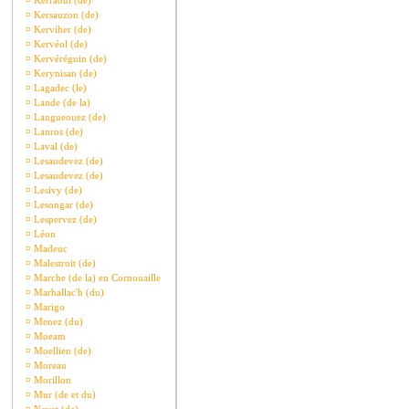
¤
Kerraoul (de)
¤
Kersauzon (de)
¤
Kerviher (de)
¤
Kervéol (de)
¤
Kervéréguin (de)
¤
Kerynisan (de)
¤
Lagadec (le)
¤
Lande (de la)
¤
Langueouez (de)
¤
Lanros (de)
¤
Laval (de)
¤
Lesaudevez (de)
¤
Lesaudevez (de)
¤
Lesivy (de)
¤
Lesongar (de)
¤
Lespervez (de)
¤
Léon
¤
Madeuc
¤
Malestroit (de)
¤
Marche (de la) en Cornouaille
¤
Marhallac'h (du)
¤
Marigo
¤
Menez (du)
¤
Moeam
¤
Moellien (de)
¤
Moreau
¤
Morillon
¤
Mur (de et du)