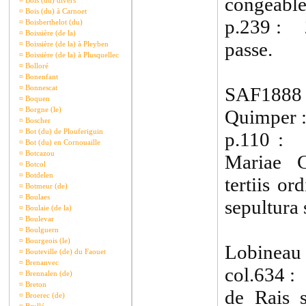
congéable
¤
Bois (du) divers
¤
Bois (du) à Carnoet
p.239 : 2
¤
Boisberthelot (du)
¤
Boissière (de la)
passe.
¤
Boissière (de la) à Pleyben
¤
Boissière (de la) à Plusquellec
¤
Bolloré
¤
Bonenfant
¤
Bonnescat
SAF1888 
¤
Boquen
¤
Borgne (le)
Quimper 
¤
Boscher
¤
Bot (du) de Plouferiguin
p.110 : 
¤
Bot (du) en Cornouaille
¤
Botcazou
Mariae C
¤
Botcol
¤
Botdelen
tertiis o
¤
Botmeur (de)
¤
Boulaes
sepultura 
¤
Boulaie (de la)
¤
Boulevar
¤
Boulguern
¤
Bourgeois (le)
Lobineau 
¤
Bouteville (de) du Faouet
¤
Brenanvec
col.634 :
¤
Brennalen (de)
¤
Breton
de Rais 
¤
Broerec (de)