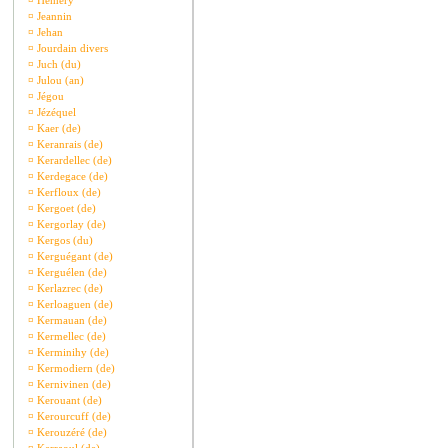
¤
Hémery
¤
Jeannin
¤
Jehan
¤
Jourdain divers
¤
Juch (du)
¤
Julou (an)
¤
Jégou
¤
Jézéquel
¤
Kaer (de)
¤
Keranrais (de)
¤
Kerardellec (de)
¤
Kerdegace (de)
¤
Kerfloux (de)
¤
Kergoet (de)
¤
Kergorlay (de)
¤
Kergos (du)
¤
Kerguégant (de)
¤
Kerguélen (de)
¤
Kerlazrec (de)
¤
Kerloaguen (de)
¤
Kermauan (de)
¤
Kermellec (de)
¤
Kerminihy (de)
¤
Kermodiern (de)
¤
Kernivinen (de)
¤
Kerouant (de)
¤
Kerourcuff (de)
¤
Kerouzéré (de)