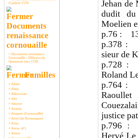
Jehan de 
Combrit 1559
dudit du
Moelien e
Documents
p.76 : 13
renaissance
p.378 : 
cornouaille
sieur de K
¤
Documents renaissance
Cornouaille - Officiers du
Quemenet vers 1530.
p.728 : 
Roland Le
Familles
p.764 : 
¤
Adam
¤
Alain
Raoullet
¤
Aldroviche
¤
Alet
Couezalai
¤
Amezre
¤
Anseau
justice pa
¤
Ansquer (Cornouaille)
¤
Arrel (de Kermarquer)
p.796 :
¤
Artur
¤
Auray (d')
Hervé Le 
¤
Autret