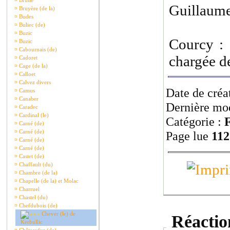
¤
Brullé
Guillaume
¤
Bruyère (de la)
¤
Budes
¤
Buliec (de)
¤
Buzic
Courcy : 
¤
Buzic
¤
Cabournais (de)
chargée de
¤
Cadoret
¤
Cage (de la)
¤
Calloet
¤
Calvez divers
Date de créa
¤
Camus
¤
Canaber
Dernière mod
¤
Caradec
¤
Cardinal (le)
Catégorie :
F
¤
Carné (de)
¤
Carné (de)
Page lue
112
¤
Carné (de)
¤
Carné (de)
¤
Castet (de)
¤
Chaffault (du)
¤
Chambre (de la)
¤
Chapelle (de la) et Molac
¤
Charruel
¤
Chastel (du)
¤
Chefdubois (de)
Chever (le) de
Réaction
Kerbullic