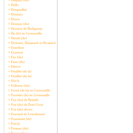
¤
Disquay (du)
¤
Dollo
¤
Dongoallen
¤
Donnars
¤
Douce
¤
Dresnay (du)
¤
Droniou de Bodigneau
¤
Du (le) en Cornouaille
¤
Duault (de)
¤
Dymoen, Dimanach et Divanach
¤
Ernothon
¤
Euzenou
¤
Fao (du)
¤
Faou (du)
¤
Febvre
¤
Feuillée (de la)
¤
Feuillée (de la)
¤
Floc'h
¤
Follezou (du)
¤
Forest (de la) en Cornouaille
¤
Forestier (le) en Cornouaille
¤
Fou (du) de Bezidel
¤
Fou (du) de Pont-Croix
¤
Fou (du) divers
¤
Foucault de Lesoulouarn
¤
Fouesnant (de)
¤
Fraval
¤
Fresnay (du)