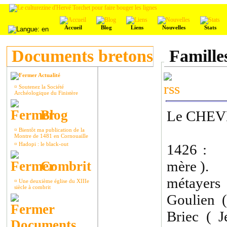
Accueil
Blog
Liens
Nouvelles
Stats
Documents bretons
Familles
Actualité
¤
Soutenez la Société
Archéologique du Finistère
Blog
Le CHE
¤
Bientôt ma publication de la
Montre de 1481 en Cornouaille
¤
Hadopi : le black-out
1426 : n
mère ).
Combrit
métayers 
¤
Une deuxième église du XIIIe
siècle à combrit
Goulien (
Briec ( J
Documents