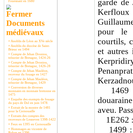
garde de 
Fouesnant en 1680
Kerflou
Guillaume
Documents
pour le 
médiévaux
courtils, 
¤
Anoblis de Léon au XVe siècle
¤
Anoblis du diocèse de Saint-
et autres
Brieuc en 1494
¤
Compte de Jehan Droniou,
trésorier de Bretagne, 1424-26
Kerpridi
¤
Compte de Jehan Droniou,
trésorier de Bretagne, 1426-28
Penanpra
¤
Compte de Jehan Mauléon,
receveur du fouage en 1427
Kerzadnou
¤
Compte de Jehan Mauléon,
trésorier de Bretagne, 1429
¤
Conversion de diverses
1469 : a
monnaies en monnaie bretonne en
1475
douarain
¤
Enquête des exempts de fouage
du pays de Dol en juin 1478.
aveu. Pass
¤
Extrait de la montre de 1481
pour la Cornouaille
¤
Extraits des comptes des
1E262 
receveurs de Lesneven 1398-1422
¤
Feux en 1395 en Cornouaille
1499 : ra
¤
Hommages au vicomte de
Rohan en 1396