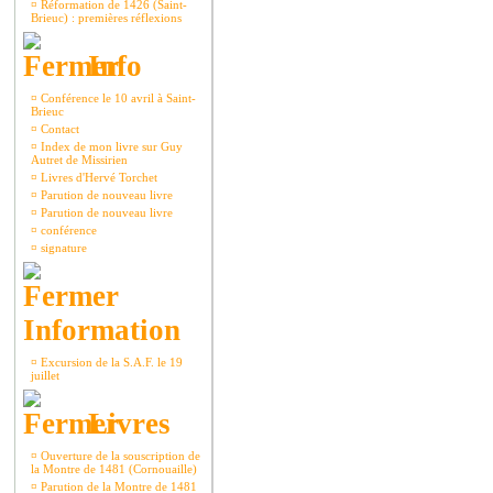
¤
Réformation de 1426 (Saint-
Brieuc) : premières réflexions
Info
¤
Conférence le 10 avril à Saint-
Brieuc
¤
Contact
¤
Index de mon livre sur Guy
Autret de Missirien
¤
Livres d'Hervé Torchet
¤
Parution de nouveau livre
¤
Parution de nouveau livre
¤
conférence
¤
signature
Information
¤
Excursion de la S.A.F. le 19
juillet
Livres
¤
Ouverture de la souscription de
la Montre de 1481 (Cornouaille)
¤
Parution de la Montre de 1481