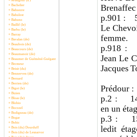
¤
Avaugour (d')
Brenaffec
¤
Bachelier
¤
Bahuezre
¤
Bahulost
p.901 : 5
¤
Bahuno
¤
Baillif (le)
Le Chevoi
¤
Barbu (le)
¤
Barray
femme.
¤
Bavalan (de)
¤
Beaubois (de)
p.918 : 
¤
Beaucours (de)
¤
Beaumanoir (de)
Jean Le C
¤
Beaumer de Guéméné-Guégant
¤
Becmeur
Jacques T
¤
Beisit (du)
¤
Bennerven (de)
¤
Bernard
¤
Berrien (de)
Prédour :
¤
Bigot (le)
¤
Bizien
p.2 : 14
¤
Bloas (le)
¤
Blohio
en un éta
¤
Bocozel
¤
Bodigneau (de)
p.3 : 15
¤
Bogar
¤
Bohic
ledit éta
¤
Bois (du) Dourduff
¤
Bois (du) de Lesnarvor