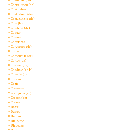
¤
Coetsaliou (de)
¤
Coetsquiriou (de)
¤
Coettredrez
¤
Coettrehiou (de)
¤
Coetuhannec (de)
¤
Coin (le)
¤
Combout (du)
¤
Congar
¤
Connan
¤
Corffineau
¤
Corguezen (de)
¤
Cornec
¤
Cornouaille (de)
¤
Correc (de)
¤
Cosquer (du)
¤
Coudraie (de la)
¤
Couedic (du)
¤
Cozden
¤
Cozic
¤
Crenezant
¤
Croespilau (de)
¤
Crozon (de)
¤
Crozval
¤
Daniel
¤
Dantec
¤
Derrien
¤
Digloerec
¤
Digoedec