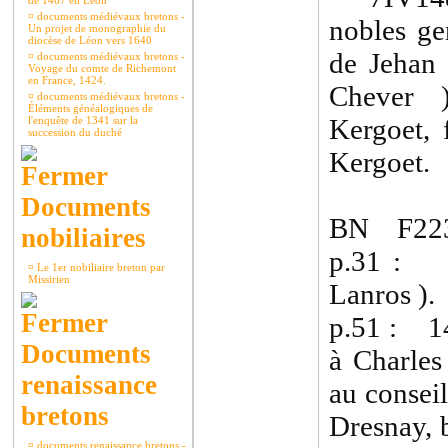
de 1467 en Léon
¤
documents médiévaux bretons -
nobles ge
Un projet de monographie du
diocèse de Léon vers 1640
de Jehan 
¤
documents médiévaux bretons -
Voyage du comte de Richemont
en France, 1424.
Chever 
¤
documents médiévaux bretons -
Éléments généalogiques de
Kergoet, 
l'enquête de 1341 sur la
succession du duché
Kergoet.
Documents
BN F223
nobiliaires
p.31 : 1
¤
Le 1er nobiliaire breton par
Missirien
Lanros ).
p.51 : 1
Documents
à Charles
renaissance
au consei
bretons
Dresnay, b
¤
documents renaissance bretons -