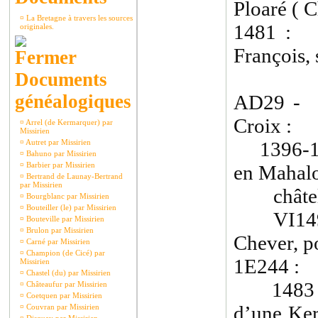
Ploaré ( C
¤
La Bretagne à travers les sources
1481 : P
originales.
François, s
Documents
généalogiques
AD29 - 
Croix :
¤
Arrel (de Kermarquer) par
Missirien
¤
Autret par Missirien
1396-139
¤
Bahuno par Missirien
¤
Barbier par Missirien
en Mahal
¤
Bertrand de Launay-Bertrand
par Missirien
châtelle
¤
Bourgblanc par Missirien
¤
Bouteiller (le) par Missirien
VI1492-
¤
Bouteville par Missirien
¤
Brulon par Missirien
Chever, p
¤
Carné par Missirien
¤
Champion (de Cicé) par
1E244 :
Missirien
¤
Chastel (du) par Missirien
1483 : 
¤
Châteaufur par Missirien
¤
Coetquen par Missirien
d’une Ker
¤
Couvran par Missirien