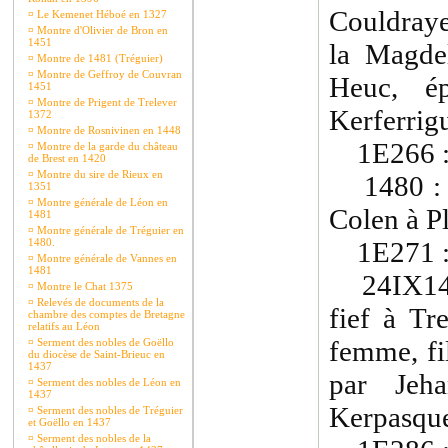
Couldraye
¤
Le Kemenet Héboé en 1327
¤
Montre d'Olivier de Bron en
1451
la Magdel
¤
Montre de 1481 (Tréguier)
¤
Montre de Geffroy de Couvran
Heuc, é
1451
¤
Montre de Prigent de Trelever
Kerferrigu
1372
¤
Montre de Rosnivinen en 1448
1E266 
¤
Montre de la garde du château
de Brest en 1420
¤
Montre du sire de Rieux en
1480 : H
1351
¤
Montre générale de Léon en
Colen à P
1481
¤
Montre générale de Tréguier en
1480.
1E271 
¤
Montre générale de Vannes en
1481
24IX1414
¤
Montre le Chat 1375
¤
Relevés de documents de la
fief à Tr
chambre des comptes de Bretagne
relatifs au Léon
femme, fi
¤
Serment des nobles de Goëllo
du diocèse de Saint-Brieuc en
1437
par Jeh
¤
Serment des nobles de Léon en
1437
Kerpasque
¤
Serment des nobles de Tréguier
et Goëllo en 1437
¤
Serment des nobles de la