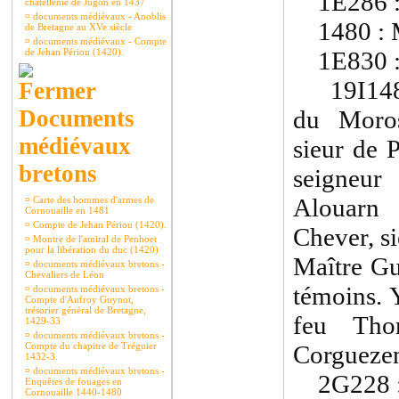
1E286 
châtellenie de Jugon en 1437
¤
documents médiévaux - Anoblis
1480 : Ma
de Bretagne au XVe siècle
¤
documents médiévaux - Compte
de Jehan Périou (1420).
1E830 
19I1489(
Documents
du Moros
médiévaux
sieur de 
bretons
seigneur
Alouarn 
¤
Carte des hommes d'armes de
Cornouaille en 1481
¤
Compte de Jehan Périou (1420).
Chever, s
¤
Montre de l'amiral de Penhoet
pour la libération du duc (1420)
Maître Gu
¤
documents médiévaux bretons -
Chevaliers de Léon
témoins. 
¤
documents médiévaux bretons -
Compte d'Aufroy Guynot,
trésorier général de Bretagne,
feu Tho
1429-33
¤
documents médiévaux bretons -
Compte du chapitre de Tréguier
Corgueze
1432-3.
¤
documents médiévaux bretons -
2G228 
Enquêtes de fouages en
Cornouaille 1440-1480