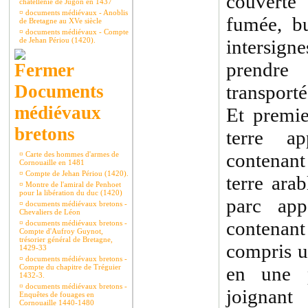
couverte
châtellenie de Jugon en 1437
¤
documents médiévaux - Anoblis
fumée, bu
de Bretagne au XVe siècle
¤
documents médiévaux - Compte
de Jehan Périou (1420).
intersig
prendr
Documents
transporté
médiévaux
Et premie
bretons
terre a
contenant
¤
Carte des hommes d'armes de
Cornouaille en 1481
¤
Compte de Jehan Périou (1420).
terre ara
¤
Montre de l'amiral de Penhoet
pour la libération du duc (1420)
parc app
¤
documents médiévaux bretons -
Chevaliers de Léon
contenan
¤
documents médiévaux bretons -
Compte d'Aufroy Guynot,
trésorier général de Bretagne,
compris u
1429-33
¤
documents médiévaux bretons -
Compte du chapitre de Tréguier
en une 
1432-3.
¤
documents médiévaux bretons -
joignant
Enquêtes de fouages en
Cornouaille 1440-1480