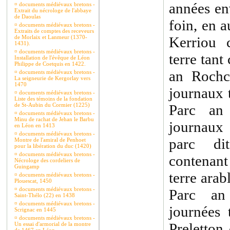
années en
¤
documents médiévaux bretons -
Extrait du nécrologe de l'abbaye
de Daoulas
foin, en a
¤
documents médiévaux bretons -
Extraits de comptes des receveurs
de Morlaix et Lanmeur (1370-
Kerriou 
1431).
¤
documents médiévaux bretons -
terre tant
Installation de l'évêque de Léon
Philippe de Coetquis en 1422.
an Rochc
¤
documents médiévaux bretons -
La seigneurie de Kergorlay vers
1470
journaux 
¤
documents médiévaux bretons -
Liste des témoins de la fondation
de St-Aubin du Cormier (1225)
Parc an 
¤
documents médiévaux bretons -
Minu de rachat de Jehan le Barbu
journaux 
en Léon en 1413
¤
documents médiévaux bretons -
parc d
Montre de l'amiral de Penhoet
pour la libération du duc (1420)
¤
documents médiévaux bretons -
contenan
Nécrologe des cordeliers de
Guingamp
terre arab
¤
documents médiévaux bretons -
Plouescat, 1450
¤
documents médiévaux bretons -
Parc an
Saint-Thélo (22) en 1438
¤
documents médiévaux bretons -
journées 
Scrignac en 1445
¤
documents médiévaux bretons -
Preletton
Un essai d'armorial de la montre