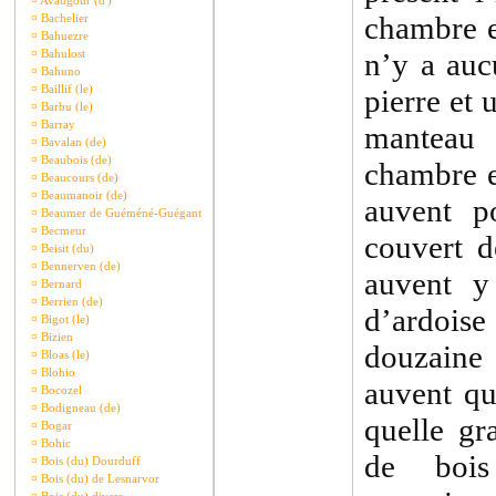
¤
Avaugour (d')
chambre e
¤
Bachelier
¤
Bahuezre
¤
Bahulost
n’y a auc
¤
Bahuno
¤
Baillif (le)
pierre et 
¤
Barbu (le)
¤
Barray
manteau
¤
Bavalan (de)
¤
Beaubois (de)
chambre e
¤
Beaucours (de)
¤
Beaumanoir (de)
auvent po
¤
Beaumer de Guéméné-Guégant
¤
Becmeur
couvert d
¤
Beisit (du)
¤
Bennerven (de)
auvent y
¤
Bernard
¤
Berrien (de)
d’ardoi
¤
Bigot (le)
¤
Bizien
douzaine
¤
Bloas (le)
¤
Blohio
auvent qu
¤
Bocozel
¤
Bodigneau (de)
quelle gr
¤
Bogar
¤
Bohic
de bois
¤
Bois (du) Dourduff
¤
Bois (du) de Lesnarvor