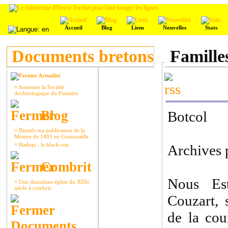
Accueil
Blog
Liens
Nouvelles
Stats
Documents bretons
Familles
Actualité
¤
Soutenez la Société
Archéologique du Finistère
Blog
Botcol
¤
Bientôt ma publication de la
Montre de 1481 en Cornouaille
¤
Hadopi : le black-out
Archives p
Combrit
Nous Est
¤
Une deuxième église du XIIIe
siècle à combrit
Couzart, 
de la cou
Documents