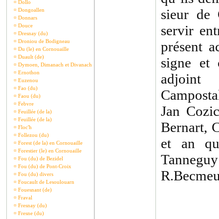
¤
Dollo
sieur de 
¤
Dongoallen
¤
Donnars
¤
Douce
servir en
¤
Dresnay (du)
¤
Droniou de Bodigneau
présent a
¤
Du (le) en Cornouaille
¤
Duault (de)
signe et 
¤
Dymoen, Dimanach et Divanach
¤
Ernothon
adjoint
¤
Euzenou
¤
Fao (du)
Camposta
¤
Faou (du)
¤
Febvre
Jan Cozic
¤
Feuillée (de la)
¤
Feuillée (de la)
Bernart, C
¤
Floc'h
¤
Follezou (du)
et an qu
¤
Forest (de la) en Cornouaille
¤
Forestier (le) en Cornouaille
Tannegu
¤
Fou (du) de Bezidel
¤
Fou (du) de Pont-Croix
R.Becmeur
¤
Fou (du) divers
¤
Foucault de Lesoulouarn
¤
Fouesnant (de)
¤
Fraval
¤
Fresnay (du)
¤
Fresne (du)