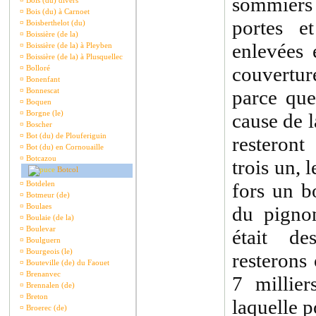
sommiers 
¤
Bois (du) divers
¤
Bois (du) à Carnoet
portes e
¤
Boisberthelot (du)
¤
Boissière (de la)
enlevées 
¤
Boissière (de la) à Pleyben
¤
Boissière (de la) à Plusquellec
couvertur
¤
Bolloré
¤
Bonenfant
¤
Bonnescat
parce que
¤
Boquen
¤
Borgne (le)
cause de 
¤
Boscher
¤
Bot (du) de Plouferiguin
resteron
¤
Bot (du) en Cornouaille
¤
Botcazou
trois un, 
Botcol
¤
Botdelen
fors un bo
¤
Botmeur (de)
¤
Boulaes
du pignon
¤
Boulaie (de la)
¤
Boulevar
était de
¤
Boulguern
¤
Bourgeois (le)
resterons
¤
Bouteville (de) du Faouet
¤
Brenanvec
7 millier
¤
Brennalen (de)
¤
Breton
laquelle 
¤
Broerec (de)