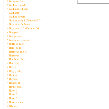
¤
Guicastel (de)
¤
Guilguiffin (du)
¤
Guillaume divers
¤
Guillemot
¤
Guillou divers
¤
Guyomarc'h 2 (Guimarc'h 2)
¤
Guyomarc'h divers
¤
Guyomarch 1 (Guimarc'h)
¤
Guégant
¤
Guéguenou
¤
Guéméné-Guégant
¤
Haffond (du)
¤
Haie (de la)
¤
Harmoye (de la)
¤
Harscoet
¤
Hautbois (du)
¤
Heuc (le)
¤
Hilary
¤
Hilguy (du)
¤
Hillion
¤
Hirgarz
¤
Honoré (l')
¤
Houlle (du)
¤
Huon 1
¤
Huon 2
¤
Huon 3
¤
Huon divers
¤
Hémery