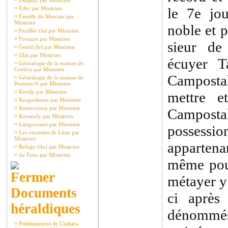
¤
Disquay par Missirien
¤
Eder par Missirien
le 7e jo
¤
Famille du Mescam par
Missirien
noble et 
¤
Feuillée (la) par Missirien
¤
Fouquet par Missirien
sieur de
¤
Gentil (le) par Missirien
¤
Glas par Missirien
écuyer T
¤
Généalogie de la maison de
Coetivy par Missirien
Campostal
¤
Généalogie de la maison de
Penmarc'h par Missirien
¤
Keraly par Missirien
mettre e
¤
Kerguelenen par Missirien
¤
Kernevenoy par Missirien
Campostal
¤
Kersaudy par Missirien
¤
Langueouez par Missirien
possessi
¤
Les vicomtes de Léon par
Missirien
apparten
¤
Refuge (du) par Missirien
¤
du Faou par Missirien
même pour
métayer y
Documents
ci après
héraldiques
dénommés 
¤
Prééminences de Clohars-