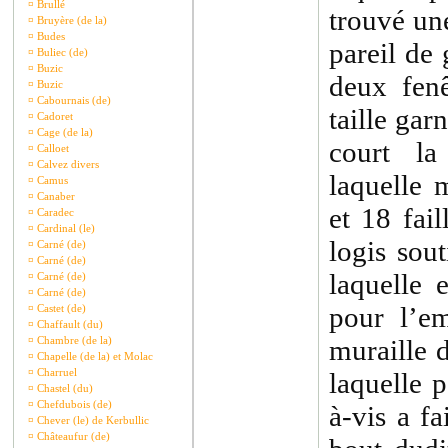
¤
Brullé
trouvé un
¤
Bruyère (de la)
¤
Budes
pareil de
¤
Buliec (de)
¤
Buzic
deux fen
¤
Buzic
¤
Cabournais (de)
taille gar
¤
Cadoret
¤
Cage (de la)
court la
¤
Calloet
¤
Calvez divers
laquelle 
¤
Camus
¤
Canaber
et 18 fail
¤
Caradec
¤
Cardinal (le)
logis sou
¤
Carné (de)
¤
Carné (de)
laquelle 
¤
Carné (de)
¤
Carné (de)
pour l’e
¤
Castet (de)
¤
Chaffault (du)
¤
Chambre (de la)
muraille 
¤
Chapelle (de la) et Molac
¤
Charruel
laquelle p
¤
Chastel (du)
¤
Chefdubois (de)
à-vis a fa
¤
Chever (le) de Kerbullic
¤
Châteaufur (de)