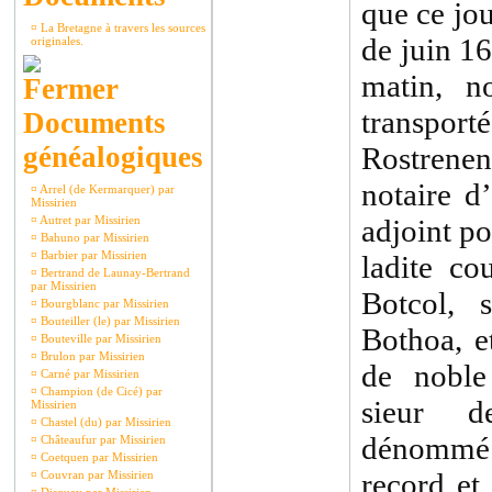
que ce jo
¤
La Bretagne à travers les sources
de juin 1
originales.
matin, n
transpo
Documents
généalogiques
Rostrenen
notaire d
¤
Arrel (de Kermarquer) par
Missirien
¤
Autret par Missirien
adjoint po
¤
Bahuno par Missirien
¤
Barbier par Missirien
ladite co
¤
Bertrand de Launay-Bertrand
par Missirien
Botcol, 
¤
Bourgblanc par Missirien
¤
Bouteiller (le) par Missirien
Bothoa, e
¤
Bouteville par Missirien
¤
Brulon par Missirien
de nobl
¤
Carné par Missirien
¤
Champion (de Cicé) par
sieur d
Missirien
¤
Chastel (du) par Missirien
dénommé 
¤
Châteaufur par Missirien
¤
Coetquen par Missirien
record et 
¤
Couvran par Missirien