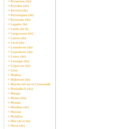
¤
Kersauzon (de)
¤
Kerviher (de)
¤
Kervéol (de)
¤
Kervéréguin (de)
¤
Kerynisan (de)
¤
Lagadec (le)
¤
Lande (de la)
¤
Langueouez (de)
¤
Lanros (de)
¤
Laval (de)
¤
Lesaudevez (de)
¤
Lesaudevez (de)
¤
Lesivy (de)
¤
Lesongar (de)
¤
Lespervez (de)
¤
Léon
¤
Madeuc
¤
Malestroit (de)
¤
Marche (de la) en Cornouaille
¤
Marhallac'h (du)
¤
Marigo
¤
Menez (du)
¤
Moeam
¤
Moellien (de)
¤
Moreau
¤
Morillon
¤
Mur (de et du)
¤
Nevet (de)