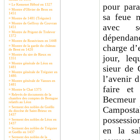
pour par
¤
Le Kemenet Héboé en 1327
¤
Montre d'Olivier de Bron en
1451
sa feue m
¤
Montre de 1481 (Tréguier)
¤
Montre de Geffroy de Couvran
avec s
1451
¤
Montre de Prigent de Trelever
dépendanc
1372
¤
Montre de Rosnivinen en 1448
charge d’
¤
Montre de la garde du château
de Brest en 1420
¤
Montre du sire de Rieux en
jour, leq
1351
¤
Montre générale de Léon en
sieur de 
1481
¤
Montre générale de Tréguier en
1480.
l’avenir d
¤
Montre générale de Vannes en
1481
faire et
¤
Montre le Chat 1375
¤
Relevés de documents de la
Becmeur
chambre des comptes de Bretagne
relatifs au Léon
Campostal
¤
Serment des nobles de Goëllo
du diocèse de Saint-Brieuc en
1437
possession
¤
Serment des nobles de Léon en
1437
en la sal
¤
Serment des nobles de Tréguier
et Goëllo en 1437
¤
Serment des nobles de la