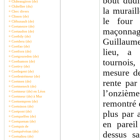
bout dudi
¤
Châteaugiron (de)
¤
Châtellier (du)
la murail
¤
Clerc divers
¤
Clisson (de)
le four 
¤
Cléhunault (de)
¤
Coetanezre (de)
maçonnag
¤
Coetaudon (de)
¤
Coetbily (de)
Guillaum
¤
Coetderu (de)
¤
Coetfao (de)
lieu, a
¤
Coetforn (de)
¤
Coetgoureden (de)
tournois,
¤
Coethamon (de)
¤
Coetivy (de)
mesure de
¤
Coetlegent (de)
¤
Coetlestrémeur (de)
rente par
¤
Coetmen (de)
¤
Coetmenech (de)
l’onzième
¤
Coetmeur (de) en Léon
¤
Coetmeur (de) à Mur
remontré q
¤
Coetnempren (de)
¤
Coetninon (de)
plus par 
¤
Coetpont (de)
¤
Coetquelfen (de)
en parei
¤
Coetquenan (de)
¤
Coetquis de
¤
Coetquévéran (de)
dessus s
¤
Coetsaliou (de)