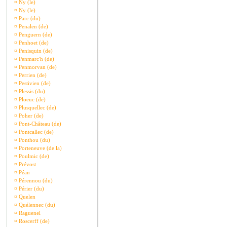
¤
Ny (le)
¤
Ny (le)
¤
Parc (du)
¤
Penalen (de)
¤
Penguern (de)
¤
Penhoet (de)
¤
Penisquin (de)
¤
Penmarc'h (de)
¤
Penmorvan (de)
¤
Perrien (de)
¤
Pestivien (de)
¤
Plessis (du)
¤
Ploeuc (de)
¤
Plusquellec (de)
¤
Poher (de)
¤
Pont-Château (de)
¤
Pontcallec (de)
¤
Ponthou (du)
¤
Porteneuve (de la)
¤
Poulmic (de)
¤
Prévost
¤
Péan
¤
Pérennou (du)
¤
Périer (du)
¤
Quelen
¤
Quélennec (du)
¤
Raguenel
¤
Roscerff (de)