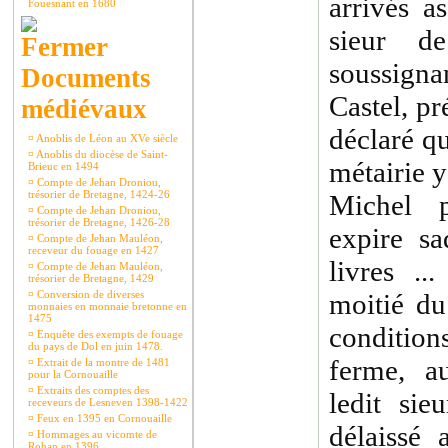
arrivés a
Fouesnant en 1680
sieur d
soussign
Documents
Castel, pr
médiévaux
déclaré qu
¤
Anoblis de Léon au XVe siècle
¤
Anoblis du diocèse de Saint-
métairie y
Brieuc en 1494
¤
Compte de Jehan Droniou,
trésorier de Bretagne, 1424-26
Michel p
¤
Compte de Jehan Droniou,
trésorier de Bretagne, 1426-28
expire sa
¤
Compte de Jehan Mauléon,
receveur du fouage en 1427
livres ..
¤
Compte de Jehan Mauléon,
trésorier de Bretagne, 1429
¤
Conversion de diverses
moitié du
monnaies en monnaie bretonne en
1475
conditio
¤
Enquête des exempts de fouage
du pays de Dol en juin 1478.
ferme, a
¤
Extrait de la montre de 1481
pour la Cornouaille
¤
Extraits des comptes des
ledit sie
receveurs de Lesneven 1398-1422
¤
Feux en 1395 en Cornouaille
délaissé 
¤
Hommages au vicomte de
Rohan en 1396