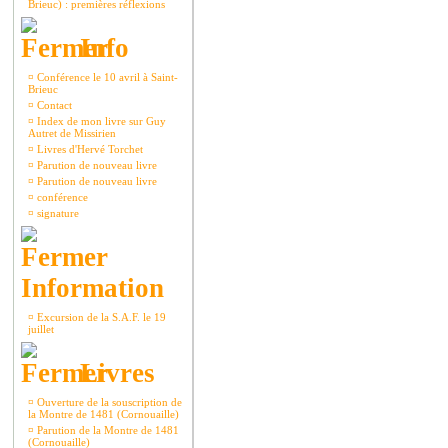
Brieuc) : premières réflexions
Info
¤
Conférence le 10 avril à Saint-
Brieuc
¤
Contact
¤
Index de mon livre sur Guy
Autret de Missirien
¤
Livres d'Hervé Torchet
¤
Parution de nouveau livre
¤
Parution de nouveau livre
¤
conférence
¤
signature
Information
¤
Excursion de la S.A.F. le 19
juillet
Livres
¤
Ouverture de la souscription de
la Montre de 1481 (Cornouaille)
¤
Parution de la Montre de 1481
(Cornouaille)