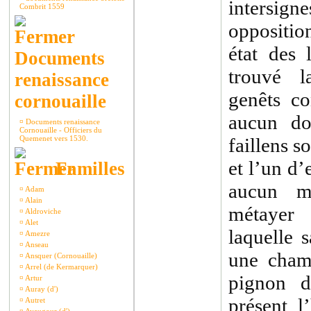
intersig
Combrit 1559
oppositio
état des 
Documents
trouvé l
renaissance
genêts co
cornouaille
aucun dou
¤
Documents renaissance
Cornouaille - Officiers du
Quemenet vers 1530.
faillens 
et l’un d’
Familles
aucun m
¤
Adam
¤
Alain
métayer
¤
Aldroviche
¤
Alet
laquelle 
¤
Amezre
¤
Anseau
une chamb
¤
Ansquer (Cornouaille)
¤
Arrel (de Kermarquer)
pignon d
¤
Artur
¤
Auray (d')
présent l’
¤
Autret