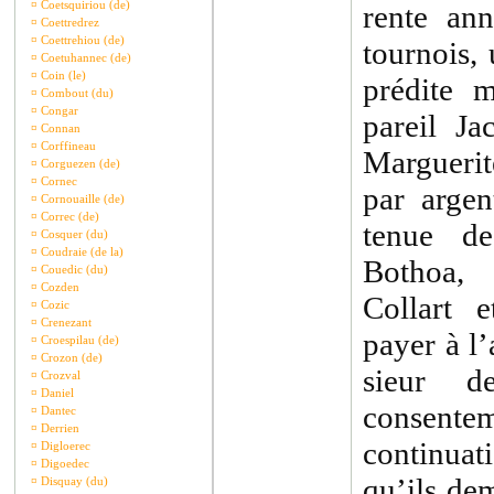
¤
Coetsquiriou (de)
rente ann
¤
Coettredrez
¤
Coettrehiou (de)
tournois
¤
Coetuhannec (de)
¤
Coin (le)
prédite 
¤
Combout (du)
¤
Congar
pareil Ja
¤
Connan
¤
Corffineau
Marguerit
¤
Corguezen (de)
¤
Cornec
par argen
¤
Cornouaille (de)
¤
Correc (de)
tenue d
¤
Cosquer (du)
¤
Coudraie (de la)
Bothoa, 
¤
Couedic (du)
¤
Cozden
Collart 
¤
Cozic
¤
Crenezant
payer à l’
¤
Croespilau (de)
¤
Crozon (de)
sieur d
¤
Crozval
¤
Daniel
consentem
¤
Dantec
¤
Derrien
continuat
¤
Digloerec
¤
Digoedec
qu’ils dem
¤
Disquay (du)