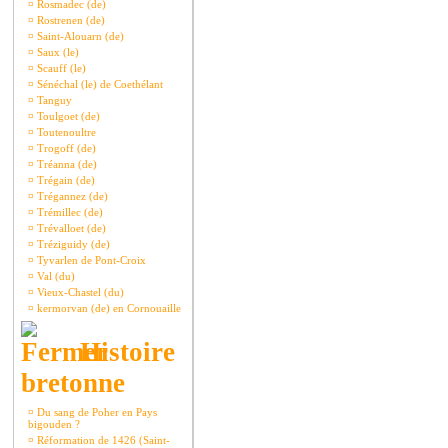
¤
Rosmadec (de)
¤
Rostrenen (de)
¤
Saint-Alouarn (de)
¤
Saux (le)
¤
Scauff (le)
¤
Sénéchal (le) de Coethélant
¤
Tanguy
¤
Toulgoet (de)
¤
Toutenoultre
¤
Trogoff (de)
¤
Tréanna (de)
¤
Trégain (de)
¤
Trégannez (de)
¤
Trémillec (de)
¤
Trévalloet (de)
¤
Tréziguidy (de)
¤
Tyvarlen de Pont-Croix
¤
Val (du)
¤
Vieux-Chastel (du)
¤
kermorvan (de) en Cornouaille
Histoire
bretonne
¤
Du sang de Poher en Pays
bigouden ?
¤
Réformation de 1426 (Saint-