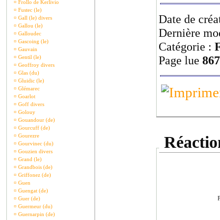
¤
Frollo de Kerlivio
¤
Fustec (le)
Date de créa
¤
Gall (le) divers
¤
Gallou (le)
Dernière mod
¤
Galloudec
¤
Gascoing (le)
Catégorie :
F
¤
Gauvain
Page lue
867
¤
Gentil (le)
¤
Geoffroy divers
¤
Glas (du)
¤
Gluidic (le)
¤
Glémarec
¤
Goarlot
¤
Goff divers
¤
Golouy
¤
Gouandour (de)
¤
Gourcuff (de)
¤
Gourezre
Réaction
¤
Gourvinec (du)
¤
Gouzien divers
¤
Grand (le)
¤
Grandbois (de)
¤
Griffonez (de)
¤
Guen
¤
Guengat (de)
P
¤
Guer (de)
¤
Guermeur (du)
¤
Guernarpin (de)