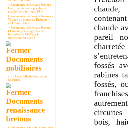
de 1467 en Léon
¤
documents médiévaux bretons -
chaude,
Un projet de monographie du
diocèse de Léon vers 1640
contenan
¤
documents médiévaux bretons -
Voyage du comte de Richemont
en France, 1424.
chaude av
¤
documents médiévaux bretons -
Éléments généalogiques de
pareil n
l'enquête de 1341 sur la
succession du duché
charretée
s’entreten
Documents
fossés a
nobiliaires
rabines t
¤
Le 1er nobiliaire breton par
Missirien
fossés, o
franchis
Documents
autremen
renaissance
circuite
bretons
bois, hai
¤
documents renaissance bretons -