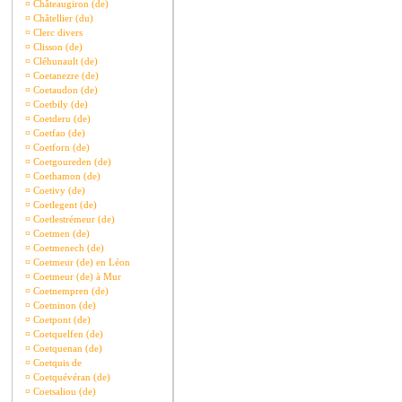
¤
Châteaugiron (de)
¤
Châtellier (du)
¤
Clerc divers
¤
Clisson (de)
¤
Cléhunault (de)
¤
Coetanezre (de)
¤
Coetaudon (de)
¤
Coetbily (de)
¤
Coetderu (de)
¤
Coetfao (de)
¤
Coetforn (de)
¤
Coetgoureden (de)
¤
Coethamon (de)
¤
Coetivy (de)
¤
Coetlegent (de)
¤
Coetlestrémeur (de)
¤
Coetmen (de)
¤
Coetmenech (de)
¤
Coetmeur (de) en Léon
¤
Coetmeur (de) à Mur
¤
Coetnempren (de)
¤
Coetninon (de)
¤
Coetpont (de)
¤
Coetquelfen (de)
¤
Coetquenan (de)
¤
Coetquis de
¤
Coetquévéran (de)
¤
Coetsaliou (de)