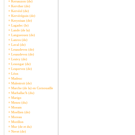
¤
Kersauzon (de)
¤
Kerviher (de)
¤
Kervéol (de)
¤
Kervéréguin (de)
¤
Kerynisan (de)
¤
Lagadec (le)
¤
Lande (de la)
¤
Langueouez (de)
¤
Lanros (de)
¤
Laval (de)
¤
Lesaudevez (de)
¤
Lesaudevez (de)
¤
Lesivy (de)
¤
Lesongar (de)
¤
Lespervez (de)
¤
Léon
¤
Madeuc
¤
Malestroit (de)
¤
Marche (de la) en Cornouaille
¤
Marhallac'h (du)
¤
Marigo
¤
Menez (du)
¤
Moeam
¤
Moellien (de)
¤
Moreau
¤
Morillon
¤
Mur (de et du)
¤
Nevet (de)