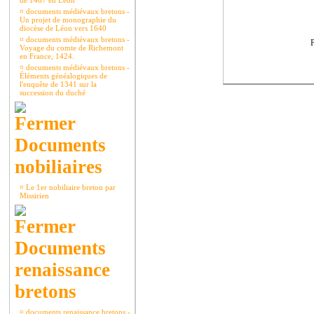
de 1467 en Léon
¤
documents médiévaux bretons -
Un projet de monographie du
diocèse de Léon vers 1640
¤
documents médiévaux bretons -
P
Voyage du comte de Richemont
en France, 1424.
¤
documents médiévaux bretons -
Éléments généalogiques de
l'enquête de 1341 sur la
succession du duché
Documents
nobiliaires
¤
Le 1er nobiliaire breton par
Missirien
Documents
renaissance
bretons
¤
documents renaissance bretons -