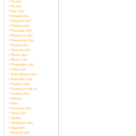
¤
Ny (le)
¤
Ny (le)
¤
Parc (du)
¤
Penalen (de)
¤
Penguern (de)
¤
Penhoet (de)
¤
Penisquin (de)
¤
Penmarc'h (de)
¤
Penmorvan (de)
¤
Perrien (de)
¤
Pestivien (de)
¤
Plessis (du)
¤
Ploeuc (de)
¤
Plusquellec (de)
¤
Poher (de)
¤
Pont-Château (de)
¤
Pontcallec (de)
¤
Ponthou (du)
¤
Porteneuve (de la)
¤
Poulmic (de)
¤
Prévost
¤
Péan
¤
Pérennou (du)
¤
Périer (du)
¤
Quelen
¤
Quélennec (du)
¤
Raguenel
¤
Roscerff (de)