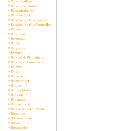
¤
Bois (du) divers
¤
Bois (du) à Carnoet
¤
Boisberthelot (du)
¤
Boissière (de la)
¤
Boissière (de la) à Pleyben
¤
Boissière (de la) à Plusquellec
¤
Bolloré
¤
Bonenfant
¤
Bonnescat
¤
Boquen
¤
Borgne (le)
¤
Boscher
¤
Bot (du) de Plouferiguin
¤
Bot (du) en Cornouaille
¤
Botcazou
¤
Botcol
¤
Botdelen
¤
Botmeur (de)
¤
Boulaes
¤
Boulaie (de la)
¤
Boulevar
¤
Boulguern
¤
Bourgeois (le)
¤
Bouteville (de) du Faouet
¤
Brenanvec
¤
Brennalen (de)
¤
Breton
¤
Broerec (de)