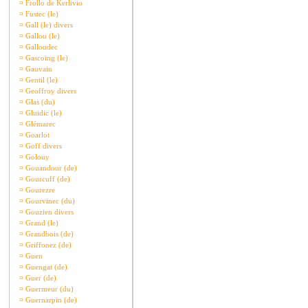
¤
Frollo de Kerlivio
¤
Fustec (le)
¤
Gall (le) divers
¤
Gallou (le)
¤
Galloudec
¤
Gascoing (le)
¤
Gauvain
¤
Gentil (le)
¤
Geoffroy divers
¤
Glas (du)
¤
Gluidic (le)
¤
Glémarec
¤
Goarlot
¤
Goff divers
¤
Golouy
¤
Gouandour (de)
¤
Gourcuff (de)
¤
Gourezre
¤
Gourvinec (du)
¤
Gouzien divers
¤
Grand (le)
¤
Grandbois (de)
¤
Griffonez (de)
¤
Guen
¤
Guengat (de)
¤
Guer (de)
¤
Guermeur (du)
¤
Guernarpin (de)