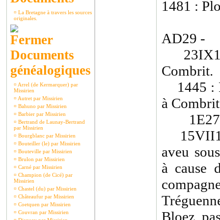
1481 : Plo
¤
La Bretagne à travers les sources
originales.
AD29 - 
23IX1414
Documents
généalogiques
Combrit.
1445 : H
¤
Arrel (de Kermarquer) par
Missirien
¤
Autret par Missirien
à Combrit
¤
Bahuno par Missirien
¤
Barbier par Missirien
1E273
¤
Bertrand de Launay-Bertrand
par Missirien
15VII142
¤
Bourgblanc par Missirien
¤
Bouteiller (le) par Missirien
aveu sous
¤
Bouteville par Missirien
¤
Brulon par Missirien
à cause 
¤
Carné par Missirien
¤
Champion (de Cicé) par
compagn
Missirien
¤
Chastel (du) par Missirien
Tréguenn
¤
Châteaufur par Missirien
¤
Coetquen par Missirien
Bloez, pa
¤
Couvran par Missirien