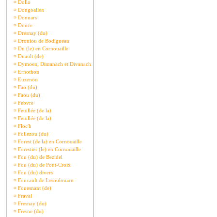
¤
Dollo
¤
Dongoallen
¤
Donnars
¤
Douce
¤
Dresnay (du)
¤
Droniou de Bodigneau
¤
Du (le) en Cornouaille
¤
Duault (de)
¤
Dymoen, Dimanach et Divanach
¤
Ernothon
¤
Euzenou
¤
Fao (du)
¤
Faou (du)
¤
Febvre
¤
Feuillée (de la)
¤
Feuillée (de la)
¤
Floc'h
¤
Follezou (du)
¤
Forest (de la) en Cornouaille
¤
Forestier (le) en Cornouaille
¤
Fou (du) de Bezidel
¤
Fou (du) de Pont-Croix
¤
Fou (du) divers
¤
Foucault de Lesoulouarn
¤
Fouesnant (de)
¤
Fraval
¤
Fresnay (du)
¤
Fresne (du)