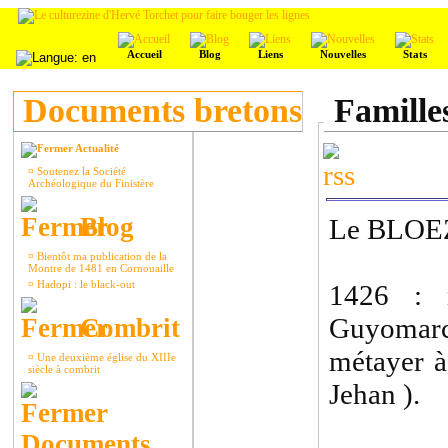
Accueil
Blog
Liens
Nouvelles
Stats
Documents bretons
Familles
Actualité
¤
Soutenez la Société
Archéologique du Finistère
Blog
Le BLOE
¤
Bientôt ma publication de la
Montre de 1481 en Cornouaille
¤
Hadopi : le black-out
1426 : 
Guyomarc’
Combrit
métayer à
¤
Une deuxième église du XIIIe
siècle à combrit
Jehan ).
Documents