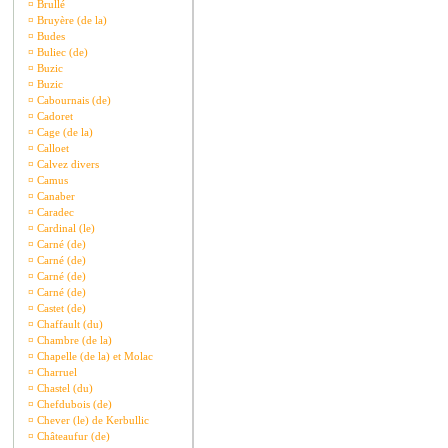
¤
Brullé
¤
Bruyère (de la)
¤
Budes
¤
Buliec (de)
¤
Buzic
¤
Buzic
¤
Cabournais (de)
¤
Cadoret
¤
Cage (de la)
¤
Calloet
¤
Calvez divers
¤
Camus
¤
Canaber
¤
Caradec
¤
Cardinal (le)
¤
Carné (de)
¤
Carné (de)
¤
Carné (de)
¤
Carné (de)
¤
Castet (de)
¤
Chaffault (du)
¤
Chambre (de la)
¤
Chapelle (de la) et Molac
¤
Charruel
¤
Chastel (du)
¤
Chefdubois (de)
¤
Chever (le) de Kerbullic
¤
Châteaufur (de)