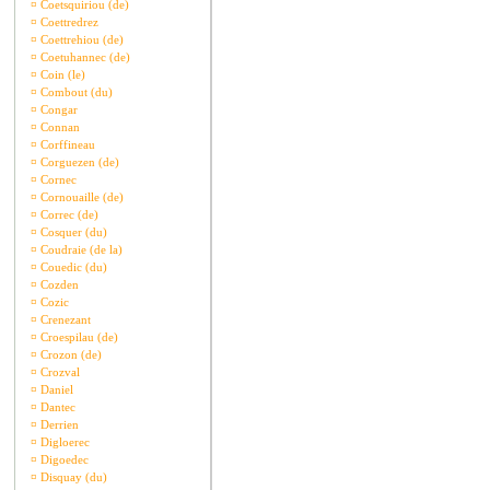
¤
Coetsquiriou (de)
¤
Coettredrez
¤
Coettrehiou (de)
¤
Coetuhannec (de)
¤
Coin (le)
¤
Combout (du)
¤
Congar
¤
Connan
¤
Corffineau
¤
Corguezen (de)
¤
Cornec
¤
Cornouaille (de)
¤
Correc (de)
¤
Cosquer (du)
¤
Coudraie (de la)
¤
Couedic (du)
¤
Cozden
¤
Cozic
¤
Crenezant
¤
Croespilau (de)
¤
Crozon (de)
¤
Crozval
¤
Daniel
¤
Dantec
¤
Derrien
¤
Digloerec
¤
Digoedec
¤
Disquay (du)