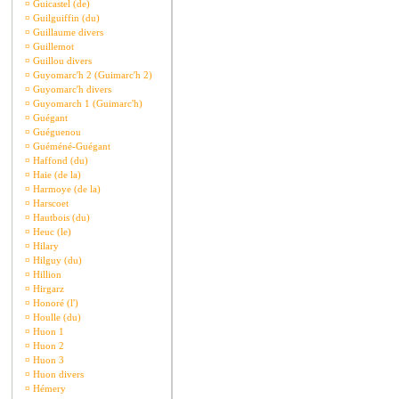
¤
Guicastel (de)
¤
Guilguiffin (du)
¤
Guillaume divers
¤
Guillemot
¤
Guillou divers
¤
Guyomarc'h 2 (Guimarc'h 2)
¤
Guyomarc'h divers
¤
Guyomarch 1 (Guimarc'h)
¤
Guégant
¤
Guéguenou
¤
Guéméné-Guégant
¤
Haffond (du)
¤
Haie (de la)
¤
Harmoye (de la)
¤
Harscoet
¤
Hautbois (du)
¤
Heuc (le)
¤
Hilary
¤
Hilguy (du)
¤
Hillion
¤
Hirgarz
¤
Honoré (l')
¤
Houlle (du)
¤
Huon 1
¤
Huon 2
¤
Huon 3
¤
Huon divers
¤
Hémery