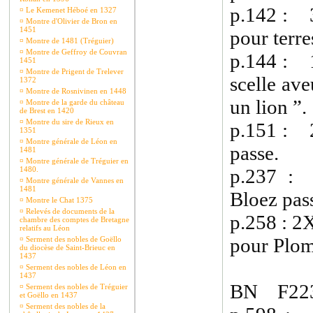
p.142 : 3
¤
Le Kemenet Héboé en 1327
¤
Montre d'Olivier de Bron en
1451
pour terre
¤
Montre de 1481 (Tréguier)
¤
Montre de Geffroy de Couvran
p.144 : 1
1451
¤
Montre de Prigent de Trelever
scelle ave
1372
¤
Montre de Rosnivinen en 1448
un lion ”.
¤
Montre de la garde du château
de Brest en 1420
¤
Montre du sire de Rieux en
p.151 : 2
1351
¤
Montre générale de Léon en
passe.
1481
¤
Montre générale de Tréguier en
1480.
p.237 :
¤
Montre générale de Vannes en
1481
Bloez pas
¤
Montre le Chat 1375
¤
Relevés de documents de la
p.258 : 2
chambre des comptes de Bretagne
relatifs au Léon
pour Plom
¤
Serment des nobles de Goëllo
du diocèse de Saint-Brieuc en
1437
¤
Serment des nobles de Léon en
1437
BN F223
¤
Serment des nobles de Tréguier
et Goëllo en 1437
¤
Serment des nobles de la