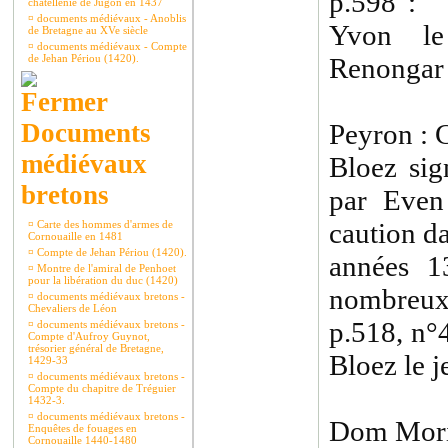
p.598 : 
châtellenie de Jugon en 1437
¤
documents médiévaux - Anoblis
Yvon le
de Bretagne au XVe siècle
¤
documents médiévaux - Compte
de Jehan Périou (1420).
Renongar
Documents
Peyron : 
médiévaux
Bloez sig
bretons
par Even
caution d
¤
Carte des hommes d'armes de
Cornouaille en 1481
¤
Compte de Jehan Périou (1420).
années 1
¤
Montre de l'amiral de Penhoet
pour la libération du duc (1420)
nombreux 
¤
documents médiévaux bretons -
Chevaliers de Léon
p.518, n°
¤
documents médiévaux bretons -
Compte d'Aufroy Guynot,
trésorier général de Bretagne,
Bloez le j
1429-33
¤
documents médiévaux bretons -
Compte du chapitre de Tréguier
1432-3.
¤
documents médiévaux bretons -
Dom Moric
Enquêtes de fouages en
Cornouaille 1440-1480