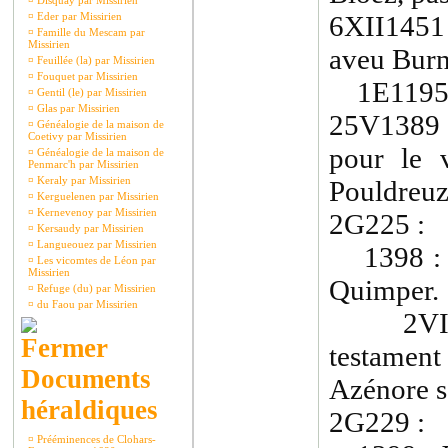
¤
Disquay par Missirien
¤
Eder par Missirien
6XII1451
¤
Famille du Mescam par
Missirien
aveu Burn
¤
Feuillée (la) par Missirien
¤
Fouquet par Missirien
1E1195 
¤
Gentil (le) par Missirien
¤
Glas par Missirien
25V1389 
¤
Généalogie de la maison de
Coetivy par Missirien
pour le 
¤
Généalogie de la maison de
Penmarc'h par Missirien
¤
Keraly par Missirien
Pouldreuz
¤
Kerguelenen par Missirien
¤
Kernevenoy par Missirien
2G225 :
¤
Kersaudy par Missirien
¤
Langueouez par Missirien
1398 : J.
¤
Les vicomtes de Léon par
Missirien
Quimper.
¤
Refuge (du) par Missirien
¤
du Faou par Missirien
2VIII14
testament
Documents
Azénore 
héraldiques
2G229 :
¤
Prééminences de Clohars-