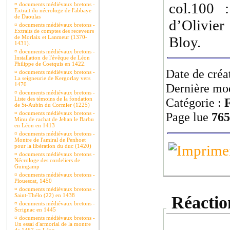
col.100
¤
documents médiévaux bretons -
Extrait du nécrologe de l'abbaye
de Daoulas
d’Olivier
¤
documents médiévaux bretons -
Extraits de comptes des receveurs
de Morlaix et Lanmeur (1370-
Bloy.
1431).
¤
documents médiévaux bretons -
Installation de l'évêque de Léon
Philippe de Coetquis en 1422.
Date de créa
¤
documents médiévaux bretons -
La seigneurie de Kergorlay vers
1470
Dernière mod
¤
documents médiévaux bretons -
Liste des témoins de la fondation
Catégorie :
F
de St-Aubin du Cormier (1225)
¤
documents médiévaux bretons -
Page lue
765
Minu de rachat de Jehan le Barbu
en Léon en 1413
¤
documents médiévaux bretons -
Montre de l'amiral de Penhoet
pour la libération du duc (1420)
¤
documents médiévaux bretons -
Nécrologe des cordeliers de
Guingamp
¤
documents médiévaux bretons -
Plouescat, 1450
¤
documents médiévaux bretons -
Saint-Thélo (22) en 1438
Réaction
¤
documents médiévaux bretons -
Scrignac en 1445
¤
documents médiévaux bretons -
Un essai d'armorial de la montre