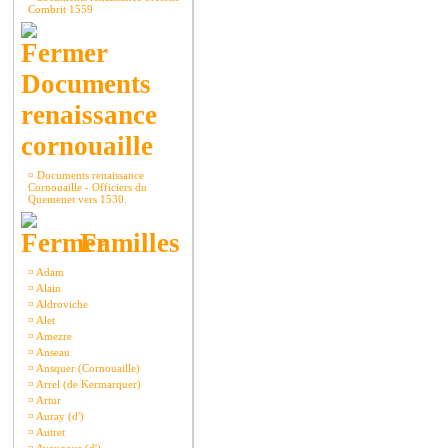
Combrit 1559
Documents
renaissance
cornouaille
¤
Documents renaissance
Cornouaille - Officiers du
Quemenet vers 1530.
Familles
¤
Adam
¤
Alain
¤
Aldroviche
¤
Alet
¤
Amezre
¤
Anseau
¤
Ansquer (Cornouaille)
¤
Arrel (de Kermarquer)
¤
Artur
¤
Auray (d')
¤
Autret