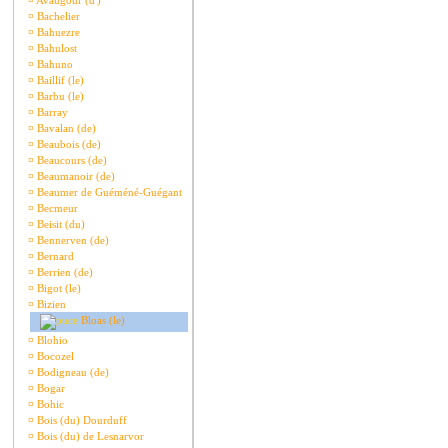
¤
Avaugour (d')
¤
Bachelier
¤
Bahuezre
¤
Bahulost
¤
Bahuno
¤
Baillif (le)
¤
Barbu (le)
¤
Barray
¤
Bavalan (de)
¤
Beaubois (de)
¤
Beaucours (de)
¤
Beaumanoir (de)
¤
Beaumer de Guéméné-Guégant
¤
Becmeur
¤
Beisit (du)
¤
Bennerven (de)
¤
Bernard
¤
Berrien (de)
¤
Bigot (le)
¤
Bizien
Bloas (le)
¤
Blohio
¤
Bocozel
¤
Bodigneau (de)
¤
Bogar
¤
Bohic
¤
Bois (du) Dourduff
¤
Bois (du) de Lesnarvor