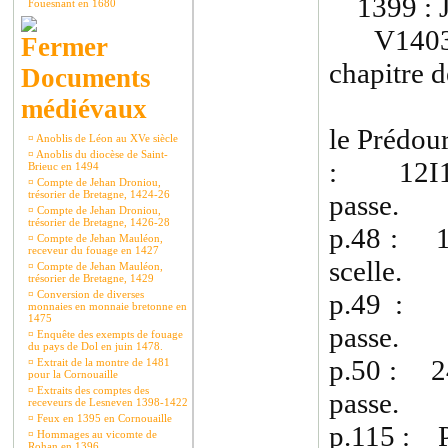
1399 : J.
Fouesnant en 1680
V1403 : 
chapitre d
Documents
médiévaux
le Prédour
¤
Anoblis de Léon au XVe siècle
¤
Anoblis du diocèse de Saint-
: 12I144
Brieuc en 1494
¤
Compte de Jehan Droniou,
trésorier de Bretagne, 1424-26
passe.
¤
Compte de Jehan Droniou,
trésorier de Bretagne, 1426-28
p.48 : 1
¤
Compte de Jehan Mauléon,
receveur du fouage en 1427
scelle.
¤
Compte de Jehan Mauléon,
trésorier de Bretagne, 1429
¤
Conversion de diverses
p.49 : 1
monnaies en monnaie bretonne en
1475
passe.
¤
Enquête des exempts de fouage
du pays de Dol en juin 1478.
p.50 : 24
¤
Extrait de la montre de 1481
pour la Cornouaille
¤
Extraits des comptes des
passe.
receveurs de Lesneven 1398-1422
¤
Feux en 1395 en Cornouaille
p.115 : P.
¤
Hommages au vicomte de
Rohan en 1396