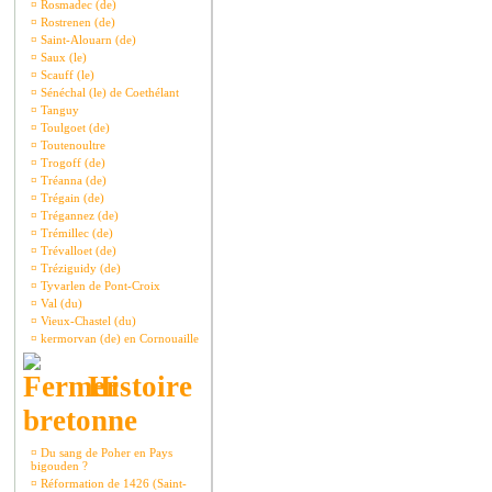
¤
Rosmadec (de)
¤
Rostrenen (de)
¤
Saint-Alouarn (de)
¤
Saux (le)
¤
Scauff (le)
¤
Sénéchal (le) de Coethélant
¤
Tanguy
¤
Toulgoet (de)
¤
Toutenoultre
¤
Trogoff (de)
¤
Tréanna (de)
¤
Trégain (de)
¤
Trégannez (de)
¤
Trémillec (de)
¤
Trévalloet (de)
¤
Tréziguidy (de)
¤
Tyvarlen de Pont-Croix
¤
Val (du)
¤
Vieux-Chastel (du)
¤
kermorvan (de) en Cornouaille
Histoire
bretonne
¤
Du sang de Poher en Pays
bigouden ?
¤
Réformation de 1426 (Saint-