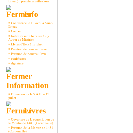
Brieuc) : premières réflexions
Info
¤
Conférence le 10 avril à Saint-
Brieuc
¤
Contact
¤
Index de mon livre sur Guy
Autret de Missirien
¤
Livres d'Hervé Torchet
¤
Parution de nouveau livre
¤
Parution de nouveau livre
¤
conférence
¤
signature
Information
¤
Excursion de la S.A.F. le 19
juillet
Livres
¤
Ouverture de la souscription de
la Montre de 1481 (Cornouaille)
¤
Parution de la Montre de 1481
(Cornouaille)