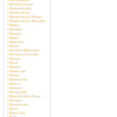
¤
Bois (du) divers
¤
Bois (du) à Carnoet
¤
Boisberthelot (du)
¤
Boissière (de la)
¤
Boissière (de la) à Pleyben
¤
Boissière (de la) à Plusquellec
¤
Bolloré
¤
Bonenfant
¤
Bonnescat
¤
Boquen
¤
Borgne (le)
¤
Boscher
¤
Bot (du) de Plouferiguin
¤
Bot (du) en Cornouaille
¤
Botcazou
¤
Botcol
¤
Botdelen
¤
Botmeur (de)
¤
Boulaes
¤
Boulaie (de la)
¤
Boulevar
¤
Boulguern
¤
Bourgeois (le)
¤
Bouteville (de) du Faouet
¤
Brenanvec
¤
Brennalen (de)
¤
Breton
¤
Broerec (de)