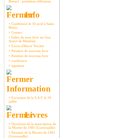
Brieuc) : premières réflexions
Info
¤
Conférence le 10 avril à Saint-
Brieuc
¤
Contact
¤
Index de mon livre sur Guy
Autret de Missirien
¤
Livres d'Hervé Torchet
¤
Parution de nouveau livre
¤
Parution de nouveau livre
¤
conférence
¤
signature
Information
¤
Excursion de la S.A.F. le 19
juillet
Livres
¤
Ouverture de la souscription de
la Montre de 1481 (Cornouaille)
¤
Parution de la Montre de 1481
(Cornouaille)