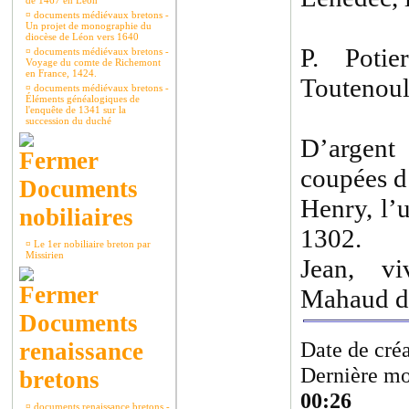
de 1467 en Léon
¤
documents médiévaux bretons -
Un projet de monographie du
diocèse de Léon vers 1640
P. Potie
¤
documents médiévaux bretons -
Voyage du comte de Richemont
en France, 1424.
Toutenoul
¤
documents médiévaux bretons -
Éléments généalogiques de
l'enquête de 1341 sur la
succession du duché
D’argen
coupées d
Documents
Henry, l’
nobiliaires
1302.
¤
Le 1er nobiliaire breton par
Missirien
Jean, v
Mahaud d
Documents
Date de cré
renaissance
Dernière mo
bretons
00:26
¤
documents renaissance bretons -