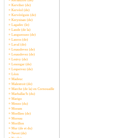
¤
Kersauzon (de)
¤
Kerviher (de)
¤
Kervéol (de)
¤
Kervéréguin (de)
¤
Kerynisan (de)
¤
Lagadec (le)
¤
Lande (de la)
¤
Langueouez (de)
¤
Lanros (de)
¤
Laval (de)
¤
Lesaudevez (de)
¤
Lesaudevez (de)
¤
Lesivy (de)
¤
Lesongar (de)
¤
Lespervez (de)
¤
Léon
¤
Madeuc
¤
Malestroit (de)
¤
Marche (de la) en Cornouaille
¤
Marhallac'h (du)
¤
Marigo
¤
Menez (du)
¤
Moeam
¤
Moellien (de)
¤
Moreau
¤
Morillon
¤
Mur (de et du)
¤
Nevet (de)