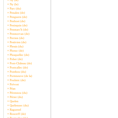
¤
Ny (le)
¤
Ny (le)
¤
Parc (du)
¤
Penalen (de)
¤
Penguern (de)
¤
Penhoet (de)
¤
Penisquin (de)
¤
Penmarc'h (de)
¤
Penmorvan (de)
¤
Perrien (de)
¤
Pestivien (de)
¤
Plessis (du)
¤
Ploeuc (de)
¤
Plusquellec (de)
¤
Poher (de)
¤
Pont-Château (de)
¤
Pontcallec (de)
¤
Ponthou (du)
¤
Porteneuve (de la)
¤
Poulmic (de)
¤
Prévost
¤
Péan
¤
Pérennou (du)
¤
Périer (du)
¤
Quelen
¤
Quélennec (du)
¤
Raguenel
¤
Roscerff (de)