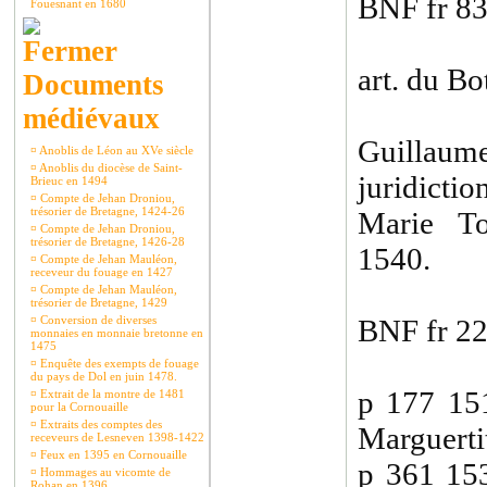
BNF fr 8
Fouesnant en 1680
art. du Bo
Documents
médiévaux
Guillau
¤
Anoblis de Léon au XVe siècle
¤
Anoblis du diocèse de Saint-
juridict
Brieuc en 1494
¤
Compte de Jehan Droniou,
trésorier de Bretagne, 1424-26
Marie To
¤
Compte de Jehan Droniou,
trésorier de Bretagne, 1426-28
1540.
¤
Compte de Jehan Mauléon,
receveur du fouage en 1427
¤
Compte de Jehan Mauléon,
trésorier de Bretagne, 1429
¤
Conversion de diverses
BNF fr 2
monnaies en monnaie bretonne en
1475
¤
Enquête des exempts de fouage
du pays de Dol en juin 1478.
p 177 15
¤
Extrait de la montre de 1481
pour la Cornouaille
¤
Extraits des comptes des
Marguerti
receveurs de Lesneven 1398-1422
¤
Feux en 1395 en Cornouaille
p 361 153
¤
Hommages au vicomte de
Rohan en 1396