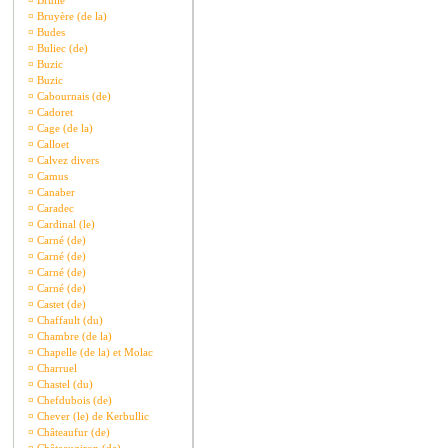
¤
Brullé
¤
Bruyère (de la)
¤
Budes
¤
Buliec (de)
¤
Buzic
¤
Buzic
¤
Cabournais (de)
¤
Cadoret
¤
Cage (de la)
¤
Calloet
¤
Calvez divers
¤
Camus
¤
Canaber
¤
Caradec
¤
Cardinal (le)
¤
Carné (de)
¤
Carné (de)
¤
Carné (de)
¤
Carné (de)
¤
Castet (de)
¤
Chaffault (du)
¤
Chambre (de la)
¤
Chapelle (de la) et Molac
¤
Charruel
¤
Chastel (du)
¤
Chefdubois (de)
¤
Chever (le) de Kerbullic
¤
Châteaufur (de)