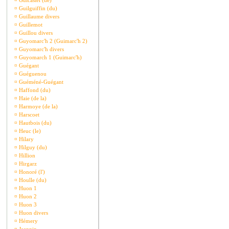
¤
Guicastel (de)
¤
Guilguiffin (du)
¤
Guillaume divers
¤
Guillemot
¤
Guillou divers
¤
Guyomarc'h 2 (Guimarc'h 2)
¤
Guyomarc'h divers
¤
Guyomarch 1 (Guimarc'h)
¤
Guégant
¤
Guéguenou
¤
Guéméné-Guégant
¤
Haffond (du)
¤
Haie (de la)
¤
Harmoye (de la)
¤
Harscoet
¤
Hautbois (du)
¤
Heuc (le)
¤
Hilary
¤
Hilguy (du)
¤
Hillion
¤
Hirgarz
¤
Honoré (l')
¤
Houlle (du)
¤
Huon 1
¤
Huon 2
¤
Huon 3
¤
Huon divers
¤
Hémery