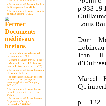
Poulmic.
châtellenie de Jugon en 1437
¤
documents médiévaux - Anoblis
p 933 19 
de Bretagne au XVe siècle
¤
documents médiévaux - Compte
de Jehan Périou (1420).
Guillaume
Louis Ro
Documents
médiévaux
Dom Mor
bretons
Lobineau
Jean I
¤
Carte des hommes d'armes de
Cornouaille en 1481
¤
Compte de Jehan Périou (1420).
d’Oultree
¤
Montre de l'amiral de Penhoet
pour la libération du duc (1420)
¤
documents médiévaux bretons -
Chevaliers de Léon
Marcel 
¤
documents médiévaux bretons -
Compte d'Aufroy Guynot,
trésorier général de Bretagne,
QUimperl
1429-33
¤
documents médiévaux bretons -
Compte du chapitre de Tréguier
1432-3.
¤
documents médiévaux bretons -
p 122 :
Enquêtes de fouages en
Cornouaille 1440-1480