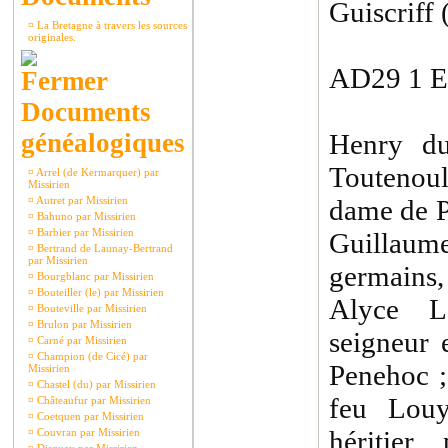
Guiscriff 
¤
La Bretagne à travers les sources
originales.
AD29 1 E 
Documents
généalogiques
Henry du
Toutenou
¤
Arrel (de Kermarquer) par
Missirien
¤
Autret par Missirien
dame de P
¤
Bahuno par Missirien
¤
Barbier par Missirien
Guillaum
¤
Bertrand de Launay-Bertrand
par Missirien
germains,
¤
Bourgblanc par Missirien
¤
Bouteiller (le) par Missirien
Alyce 
¤
Bouteville par Missirien
¤
Brulon par Missirien
seigneur 
¤
Carné par Missirien
¤
Champion (de Cicé) par
Penehoc ;
Missirien
¤
Chastel (du) par Missirien
feu Louy
¤
Châteaufur par Missirien
¤
Coetquen par Missirien
héritier
¤
Couvran par Missirien