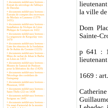
lieutenan
¤
documents médiévaux bretons -
Extrait du nécrologe de l'abbaye
de Daoulas
la ville d
¤
documents médiévaux bretons -
Extraits de comptes des receveurs
de Morlaix et Lanmeur (1370-
1431).
¤
documents médiévaux bretons -
Dom Plac
Installation de l'évêque de Léon
Philippe de Coetquis en 1422.
Sainte-Cr
¤
documents médiévaux bretons -
La seigneurie de Kergorlay vers
1470
¤
documents médiévaux bretons -
Liste des témoins de la fondation
de St-Aubin du Cormier (1225)
p 641 : 
¤
documents médiévaux bretons -
Minu de rachat de Jehan le Barbu
lieutenan
en Léon en 1413
¤
documents médiévaux bretons -
Montre de l'amiral de Penhoet
pour la libération du duc (1420)
¤
documents médiévaux bretons -
1669 : ar
Nécrologe des cordeliers de
Guingamp
¤
documents médiévaux bretons -
Plouescat, 1450
¤
documents médiévaux bretons -
Catheri
Saint-Thélo (22) en 1438
¤
documents médiévaux bretons -
Guillaum
Scrignac en 1445
¤
documents médiévaux bretons -
Lehedec, i
Un essai d'armorial de la montre