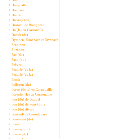
¤
Dollo
¤
Dongoallen
¤
Donnars
¤
Douce
¤
Dresnay (du)
¤
Droniou de Bodigneau
¤
Du (le) en Cornouaille
¤
Duault (de)
¤
Dymoen, Dimanach et Divanach
¤
Ernothon
¤
Euzenou
¤
Fao (du)
¤
Faou (du)
¤
Febvre
¤
Feuillée (de la)
¤
Feuillée (de la)
¤
Floc'h
¤
Follezou (du)
¤
Forest (de la) en Cornouaille
¤
Forestier (le) en Cornouaille
¤
Fou (du) de Bezidel
¤
Fou (du) de Pont-Croix
¤
Fou (du) divers
¤
Foucault de Lesoulouarn
¤
Fouesnant (de)
¤
Fraval
¤
Fresnay (du)
¤
Fresne (du)