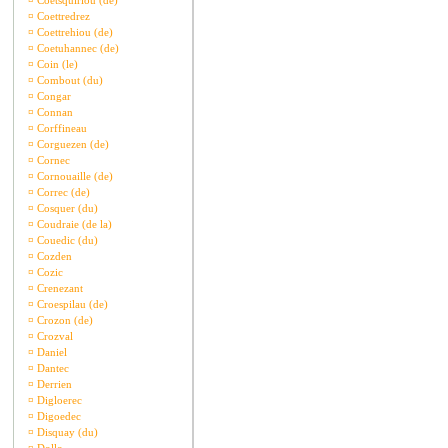
¤
Coetsquiriou (de)
¤
Coettredrez
¤
Coettrehiou (de)
¤
Coetuhannec (de)
¤
Coin (le)
¤
Combout (du)
¤
Congar
¤
Connan
¤
Corffineau
¤
Corguezen (de)
¤
Cornec
¤
Cornouaille (de)
¤
Correc (de)
¤
Cosquer (du)
¤
Coudraie (de la)
¤
Couedic (du)
¤
Cozden
¤
Cozic
¤
Crenezant
¤
Croespilau (de)
¤
Crozon (de)
¤
Crozval
¤
Daniel
¤
Dantec
¤
Derrien
¤
Digloerec
¤
Digoedec
¤
Disquay (du)