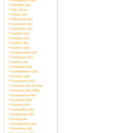
¤
Châteaugiron (de)
¤
Châtellier (du)
¤
Clerc divers
¤
Clisson (de)
¤
Cléhunault (de)
¤
Coetanezre (de)
¤
Coetaudon (de)
¤
Coetbily (de)
¤
Coetderu (de)
¤
Coetfao (de)
¤
Coetforn (de)
¤
Coetgoureden (de)
¤
Coethamon (de)
¤
Coetivy (de)
¤
Coetlegent (de)
¤
Coetlestrémeur (de)
¤
Coetmen (de)
¤
Coetmenech (de)
¤
Coetmeur (de) en Léon
¤
Coetmeur (de) à Mur
¤
Coetnempren (de)
¤
Coetninon (de)
¤
Coetpont (de)
¤
Coetquelfen (de)
¤
Coetquenan (de)
¤
Coetquis de
¤
Coetquévéran (de)
¤
Coetsaliou (de)