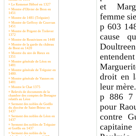
et Margu
¤
Le Kemenet Héboé en 1327
¤
Montre d'Olivier de Bron en
1451
femme sie
¤
Montre de 1481 (Tréguier)
¤
Montre de Geffroy de Couvran
p 603 148
1451
¤
Montre de Prigent de Trelever
cause qu
1372
¤
Montre de Rosnivinen en 1448
Doultre
¤
Montre de la garde du château
de Brest en 1420
¤
Montre du sire de Rieux en
entende
1351
¤
Montre générale de Léon en
Marguerit
1481
¤
Montre générale de Tréguier en
1480.
droit en 
¤
Montre générale de Vannes en
1481
leur mère.
¤
Montre le Chat 1375
¤
Relevés de documents de la
p 886 7 
chambre des comptes de Bretagne
relatifs au Léon
pour Raou
¤
Serment des nobles de Goëllo
du diocèse de Saint-Brieuc en
1437
contre G
¤
Serment des nobles de Léon en
1437
capitai
¤
Serment des nobles de Tréguier
et Goëllo en 1437
¤
Serment des nobles de la