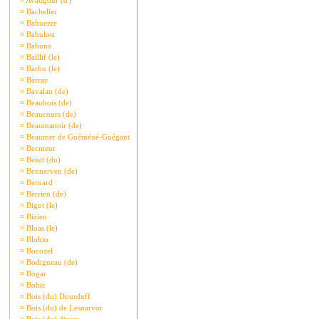
¤
Avaugour (d')
¤
Bachelier
¤
Bahuezre
¤
Bahulost
¤
Bahuno
¤
Baillif (le)
¤
Barbu (le)
¤
Barray
¤
Bavalan (de)
¤
Beaubois (de)
¤
Beaucours (de)
¤
Beaumanoir (de)
¤
Beaumer de Guéméné-Guégant
¤
Becmeur
¤
Beisit (du)
¤
Bennerven (de)
¤
Bernard
¤
Berrien (de)
¤
Bigot (le)
¤
Bizien
¤
Bloas (le)
¤
Blohio
¤
Bocozel
¤
Bodigneau (de)
¤
Bogar
¤
Bohic
¤
Bois (du) Dourduff
¤
Bois (du) de Lesnarvor