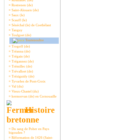
¤
Rosmadec (de)
¤
Rostrenen (de)
¤
Saint-Alouarn (de)
¤
Saux (le)
¤
Scauff (le)
¤
Sénéchal (le) de Coethélant
¤
Tanguy
¤
Toulgoet (de)
Toutenoultre
¤
Trogoff (de)
¤
Tréanna (de)
¤
Trégain (de)
¤
Trégannez (de)
¤
Trémillec (de)
¤
Trévalloet (de)
¤
Tréziguidy (de)
¤
Tyvarlen de Pont-Croix
¤
Val (du)
¤
Vieux-Chastel (du)
¤
kermorvan (de) en Cornouaille
Histoire
bretonne
¤
Du sang de Poher en Pays
bigouden ?
¤
Réformation de 1426 (Saint-