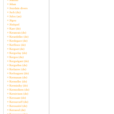
¤
Jeannin
¤
Jehan
¤
Jourdain divers
¤
Juch (du)
¤
Julou (an)
¤
Jégou
¤
Jézéquel
¤
Kaer (de)
¤
Keranrais (de)
¤
Kerardellec (de)
¤
Kerdegace (de)
¤
Kerfloux (de)
¤
Kergoet (de)
¤
Kergorlay (de)
¤
Kergos (du)
¤
Kerguégant (de)
¤
Kerguélen (de)
¤
Kerlazrec (de)
¤
Kerloaguen (de)
¤
Kermauan (de)
¤
Kermellec (de)
¤
Kerminihy (de)
¤
Kermodiern (de)
¤
Kernivinen (de)
¤
Kerouant (de)
¤
Kerourcuff (de)
¤
Kerouzéré (de)
¤
Kerraoul (de)