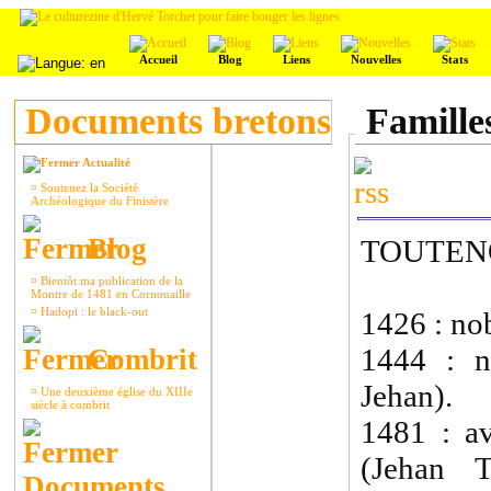
Accueil
Blog
Liens
Nouvelles
Stats
Documents bretons
Famille
Actualité
¤
Soutenez la Société
Archéologique du Finistère
Blog
TOUTEN
¤
Bientôt ma publication de la
Montre de 1481 en Cornouaille
¤
Hadopi : le black-out
1426 : nob
1444 : n
Combrit
Jehan).
¤
Une deuxième église du XIIIe
siècle à combrit
1481 : av
(Jehan T
Documents