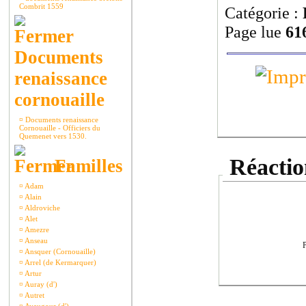
Combrit 1559
Catégorie :
Page lue
616
Documents
renaissance
cornouaille
¤
Documents renaissance
Cornouaille - Officiers du
Quemenet vers 1530.
Réaction
Familles
¤
Adam
¤
Alain
¤
Aldroviche
¤
Alet
¤
Amezre
¤
Anseau
P
¤
Ansquer (Cornouaille)
¤
Arrel (de Kermarquer)
¤
Artur
¤
Auray (d')
¤
Autret