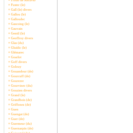
¤
Frollo de Kerlivio
¤
Fustec (le)
¤
Gall (le) divers
¤
Gallou (le)
¤
Galloudec
¤
Gascoing (le)
¤
Gauvain
¤
Gentil (le)
¤
Geoffroy divers
¤
Glas (du)
¤
Gluidic (le)
¤
Glémarec
¤
Goarlot
¤
Goff divers
¤
Golouy
¤
Gouandour (de)
¤
Gourcuff (de)
¤
Gourezre
¤
Gourvinec (du)
¤
Gouzien divers
¤
Grand (le)
¤
Grandbois (de)
¤
Griffonez (de)
¤
Guen
¤
Guengat (de)
¤
Guer (de)
¤
Guermeur (du)
¤
Guernarpin (de)