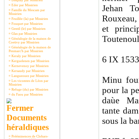
¤
Disquay par Missirien
¤
Eder par Missirien
Jehan To
¤
Famille du Mescam par
Missirien
Rouxeau, 
¤
Feuillée (la) par Missirien
¤
Fouquet par Missirien
et princi
¤
Gentil (le) par Missirien
¤
Glas par Missirien
Toutenoult
¤
Généalogie de la maison de
Coetivy par Missirien
¤
Généalogie de la maison de
Penmarc'h par Missirien
¤
Keraly par Missirien
6 IX 153
¤
Kerguelenen par Missirien
¤
Kernevenoy par Missirien
¤
Kersaudy par Missirien
¤
Langueouez par Missirien
Minu fou
¤
Les vicomtes de Léon par
Missirien
pour la p
¤
Refuge (du) par Missirien
¤
du Faou par Missirien
daùe Mar
tante dam
Documents
sous la ba
héraldiques
¤
Prééminences de Clohars-