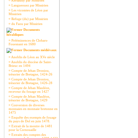
¤
Kersaudy par Missirien
¤
Langueouez par Missirien
¤
Les vicomtes de Léon par
Missirien
¤
Refuge (du) par Missirien
¤
du Faou par Missirien
Documents
héraldiques
¤
Prééminences de Clohars-
Fouesnant en 1680
Documents médiévaux
¤
Anoblis de Léon au XVe siècle
¤
Anoblis du diocèse de Saint-
Brieuc en 1494
¤
Compte de Jehan Droniou,
trésorier de Bretagne, 1424-26
¤
Compte de Jehan Droniou,
trésorier de Bretagne, 1426-28
¤
Compte de Jehan Mauléon,
receveur du fouage en 1427
¤
Compte de Jehan Mauléon,
trésorier de Bretagne, 1429
¤
Conversion de diverses
monnaies en monnaie bretonne en
1475
¤
Enquête des exempts de fouage
du pays de Dol en juin 1478.
¤
Extrait de la montre de 1481
pour la Cornouaille
¤
Extraits des comptes des