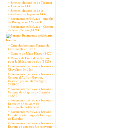
¤
Serment des nobles de Tréguier
et Goëllo en 1437
¤
Serment des nobles de la
châtellenie de Jugon en 1437
¤
documents médiévaux - Anoblis
de Bretagne au XVe siècle
¤
documents médiévaux - Compte
de Jehan Périou (1420).
Documents médiévaux
bretons
¤
Carte des hommes d'armes de
Cornouaille en 1481
¤
Compte de Jehan Périou (1420).
¤
Montre de l'amiral de Penhoet
pour la libération du duc (1420)
¤
documents médiévaux bretons -
Chevaliers de Léon
¤
documents médiévaux bretons -
Compte d'Aufroy Guynot,
trésorier général de Bretagne,
1429-33
¤
documents médiévaux bretons -
Compte du chapitre de Tréguier
1432-3.
¤
documents médiévaux bretons -
Enquêtes de fouages en
Cornouaille 1440-1480
¤
documents médiévaux bretons -
Extrait du nécrologe de l'abbaye
de Daoulas
¤
documents médiévaux bretons -
Extraits de comptes des receveurs