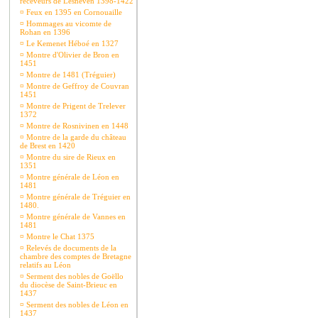
receveurs de Lesneven 1398-1422
¤
Feux en 1395 en Cornouaille
¤
Hommages au vicomte de
Rohan en 1396
¤
Le Kemenet Héboé en 1327
¤
Montre d'Olivier de Bron en
1451
¤
Montre de 1481 (Tréguier)
¤
Montre de Geffroy de Couvran
1451
¤
Montre de Prigent de Trelever
1372
¤
Montre de Rosnivinen en 1448
¤
Montre de la garde du château
de Brest en 1420
¤
Montre du sire de Rieux en
1351
¤
Montre générale de Léon en
1481
¤
Montre générale de Tréguier en
1480.
¤
Montre générale de Vannes en
1481
¤
Montre le Chat 1375
¤
Relevés de documents de la
chambre des comptes de Bretagne
relatifs au Léon
¤
Serment des nobles de Goëllo
du diocèse de Saint-Brieuc en
1437
¤
Serment des nobles de Léon en
1437