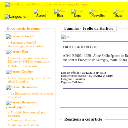
Accueil
Blog
Liens
Nouvelles
Stats
Documents bretons
Familles - Frollo de Kerlivio
Actualité
¤
Soutenez la Société
Archéologique du Finistère
FROLLO de KERLIVIO
Blog
AD44 B2006 : 1629 : Anne Frollo épouse de Re
¤
Bientôt ma publication de la
ans sont et Françoise de Jauréguy, morte 12 ans 
Montre de 1481 en Cornouaille
¤
Hadopi : le black-out
Combrit
Date de création :
15/12/2014 @ 13:19
Dernière modification :
15/12/2014 @ 13:19
¤
Une deuxième église du XIIIe
Catégorie :
Familles
siècle à combrit
Page lue
6566 fois
Documents
¤
La Bretagne à travers les sources
originales.
Documents
généalogiques
¤
Arrel (de Kermarquer) par
Missirien
Réactions à cet article
¤
Autret par Missirien
¤
Bahuno par Missirien