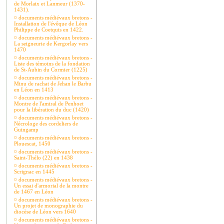
de Morlaix et Lanmeur (1370-
1431).
¤
documents médiévaux bretons -
Installation de l'évêque de Léon
Philippe de Coetquis en 1422.
¤
documents médiévaux bretons -
La seigneurie de Kergorlay vers
1470
¤
documents médiévaux bretons -
Liste des témoins de la fondation
de St-Aubin du Cormier (1225)
¤
documents médiévaux bretons -
Minu de rachat de Jehan le Barbu
en Léon en 1413
¤
documents médiévaux bretons -
Montre de l'amiral de Penhoet
pour la libération du duc (1420)
¤
documents médiévaux bretons -
Nécrologe des cordeliers de
Guingamp
¤
documents médiévaux bretons -
Plouescat, 1450
¤
documents médiévaux bretons -
Saint-Thélo (22) en 1438
¤
documents médiévaux bretons -
Scrignac en 1445
¤
documents médiévaux bretons -
Un essai d'armorial de la montre
de 1467 en Léon
¤
documents médiévaux bretons -
Un projet de monographie du
diocèse de Léon vers 1640
¤
documents médiévaux bretons -