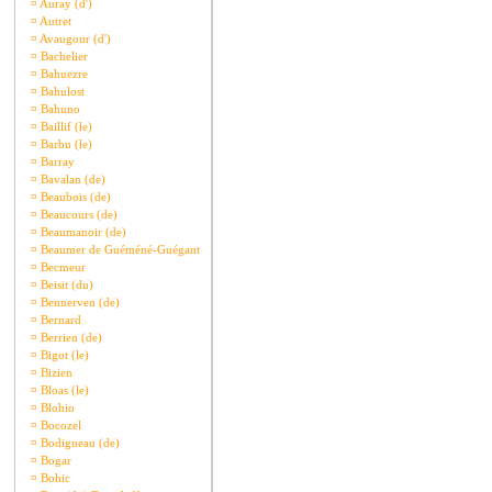
¤
Auray (d')
¤
Autret
¤
Avaugour (d')
¤
Bachelier
¤
Bahuezre
¤
Bahulost
¤
Bahuno
¤
Baillif (le)
¤
Barbu (le)
¤
Barray
¤
Bavalan (de)
¤
Beaubois (de)
¤
Beaucours (de)
¤
Beaumanoir (de)
¤
Beaumer de Guéméné-Guégant
¤
Becmeur
¤
Beisit (du)
¤
Bennerven (de)
¤
Bernard
¤
Berrien (de)
¤
Bigot (le)
¤
Bizien
¤
Bloas (le)
¤
Blohio
¤
Bocozel
¤
Bodigneau (de)
¤
Bogar
¤
Bohic