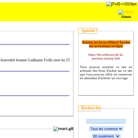
Admin
Spécial !
Achetez les livres d'Hervé Torchet
sur sa boutique en ligne
https://les-editions-de-la-
perenne.sumup.link
 honorable homme Guillaume Frollo mort lui 25
Vous pouvez soutenir ce site en
achetant des bons d'achat sur ce site
que vous pouvez offrir ou conserver
en attendant d'acheter un ouvrage
Recherche