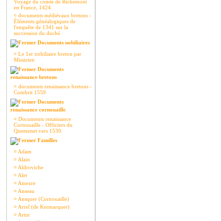
Voyage du comte de Richemont
en France, 1424.
¤
documents médiévaux bretons -
Éléments généalogiques de
l'enquête de 1341 sur la
succession du duché
Documents nobiliaires
¤
Le 1er nobiliaire breton par
Missirien
Documents
renaissance bretons
¤
documents renaissance bretons -
Combrit 1559
Documents
renaissance cornouaille
¤
Documents renaissance
Cornouaille - Officiers du
Quemenet vers 1530.
Familles
¤
Adam
¤
Alain
¤
Aldroviche
¤
Alet
¤
Amezre
¤
Anseau
¤
Ansquer (Cornouaille)
¤
Arrel (de Kermarquer)
¤
Artur