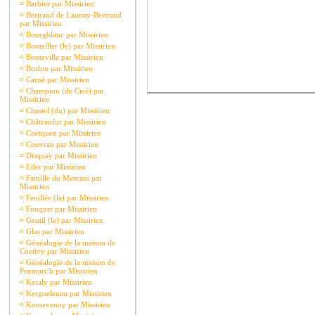
¤
Barbier par Missirien
¤
Bertrand de Launay-Bertrand
par Missirien
¤
Bourgblanc par Missirien
¤
Bouteiller (le) par Missirien
¤
Bouteville par Missirien
¤
Brulon par Missirien
¤
Carné par Missirien
¤
Champion (de Cicé) par
Missirien
¤
Chastel (du) par Missirien
¤
Châteaufur par Missirien
¤
Coetquen par Missirien
¤
Couvran par Missirien
¤
Disquay par Missirien
¤
Eder par Missirien
¤
Famille du Mescam par
Missirien
¤
Feuillée (la) par Missirien
¤
Fouquet par Missirien
¤
Gentil (le) par Missirien
¤
Glas par Missirien
¤
Généalogie de la maison de
Coetivy par Missirien
¤
Généalogie de la maison de
Penmarc'h par Missirien
¤
Keraly par Missirien
¤
Kerguelenen par Missirien
¤
Kernevenoy par Missirien