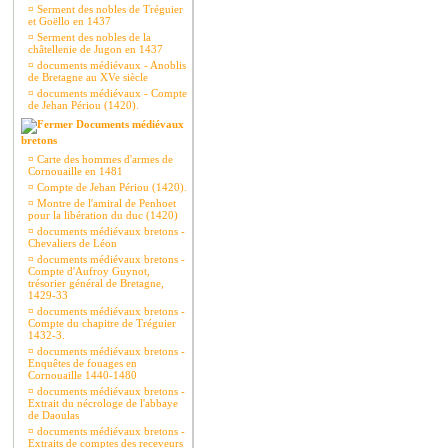
¤
Serment des nobles de Tréguier
et Goëllo en 1437
¤
Serment des nobles de la
châtellenie de Jugon en 1437
¤
documents médiévaux - Anoblis
de Bretagne au XVe siècle
¤
documents médiévaux - Compte
de Jehan Périou (1420).
Documents médiévaux
bretons
¤
Carte des hommes d'armes de
Cornouaille en 1481
¤
Compte de Jehan Périou (1420).
¤
Montre de l'amiral de Penhoet
pour la libération du duc (1420)
¤
documents médiévaux bretons -
Chevaliers de Léon
¤
documents médiévaux bretons -
Compte d'Aufroy Guynot,
trésorier général de Bretagne,
1429-33
¤
documents médiévaux bretons -
Compte du chapitre de Tréguier
1432-3.
¤
documents médiévaux bretons -
Enquêtes de fouages en
Cornouaille 1440-1480
¤
documents médiévaux bretons -
Extrait du nécrologe de l'abbaye
de Daoulas
¤
documents médiévaux bretons -
Extraits de comptes des receveurs