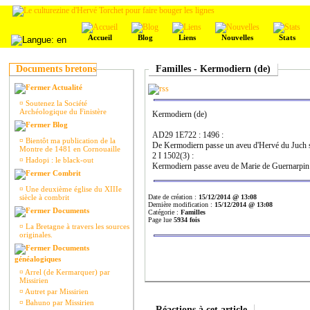
Accueil
Blog
Liens
Nouvelles
Stats
Documents bretons
Familles - Kermodiern (de)
Actualité
¤
Soutenez la Société
Archéologique du Finistère
Kermodiern (de)
Blog
AD29 1E722 : 1496 :
¤
Bientôt ma publication de la
De Kermodiern passe un aveu d'Hervé du Juch 
Montre de 1481 en Cornouaille
2 I 1502(3) :
¤
Hadopi : le black-out
Kermodiern passe aveu de Marie de Guernarpin t
Combrit
¤
Une deuxième église du XIIIe
siècle à combrit
Date de création :
15/12/2014 @ 13:08
Dernière modification :
15/12/2014 @ 13:08
Documents
Catégorie :
Familles
Page lue
5934 fois
¤
La Bretagne à travers les sources
originales.
Documents
généalogiques
¤
Arrel (de Kermarquer) par
Missirien
¤
Autret par Missirien
¤
Bahuno par Missirien
Réactions à cet article