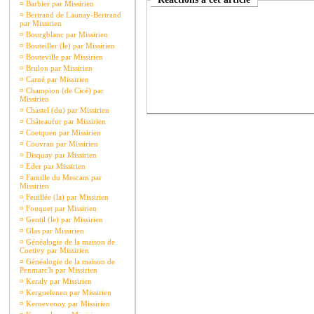
¤
Barbier par Missirien
¤
Bertrand de Launay-Bertrand
par Missirien
¤
Bourgblanc par Missirien
¤
Bouteiller (le) par Missirien
¤
Bouteville par Missirien
¤
Brulon par Missirien
¤
Carné par Missirien
¤
Champion (de Cicé) par
Missirien
¤
Chastel (du) par Missirien
¤
Châteaufur par Missirien
¤
Coetquen par Missirien
¤
Couvran par Missirien
¤
Disquay par Missirien
¤
Eder par Missirien
¤
Famille du Mescam par
Missirien
¤
Feuillée (la) par Missirien
¤
Fouquet par Missirien
¤
Gentil (le) par Missirien
¤
Glas par Missirien
¤
Généalogie de la maison de
Coetivy par Missirien
¤
Généalogie de la maison de
Penmarc'h par Missirien
¤
Keraly par Missirien
¤
Kerguelenen par Missirien
¤
Kernevenoy par Missirien