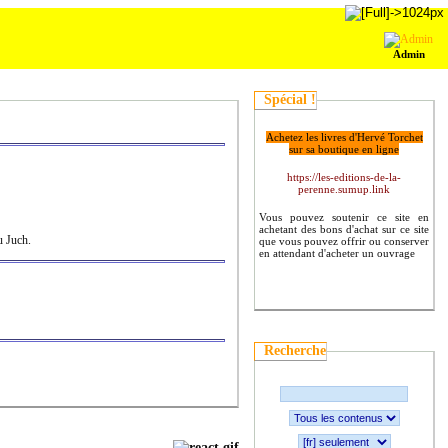
Admin
Spécial !
Achetez les livres d'Hervé Torchet
sur sa boutique en ligne
https://les-editions-de-la-
perenne.sumup.link
Vous pouvez soutenir ce site en
achetant des bons d'achat sur ce site
u Juch.
que vous pouvez offrir ou conserver
en attendant d'acheter un ouvrage
Recherche