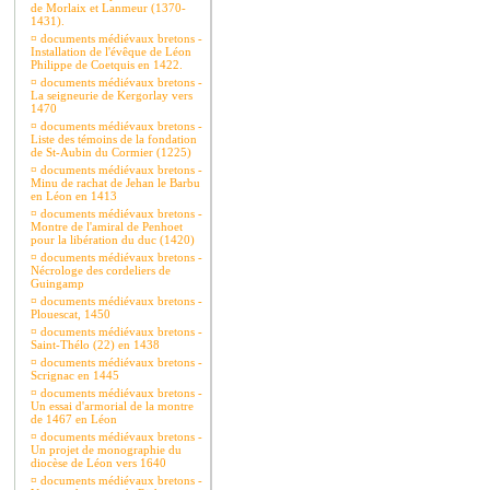
de Morlaix et Lanmeur (1370-
1431).
¤
documents médiévaux bretons -
Installation de l'évêque de Léon
Philippe de Coetquis en 1422.
¤
documents médiévaux bretons -
La seigneurie de Kergorlay vers
1470
¤
documents médiévaux bretons -
Liste des témoins de la fondation
de St-Aubin du Cormier (1225)
¤
documents médiévaux bretons -
Minu de rachat de Jehan le Barbu
en Léon en 1413
¤
documents médiévaux bretons -
Montre de l'amiral de Penhoet
pour la libération du duc (1420)
¤
documents médiévaux bretons -
Nécrologe des cordeliers de
Guingamp
¤
documents médiévaux bretons -
Plouescat, 1450
¤
documents médiévaux bretons -
Saint-Thélo (22) en 1438
¤
documents médiévaux bretons -
Scrignac en 1445
¤
documents médiévaux bretons -
Un essai d'armorial de la montre
de 1467 en Léon
¤
documents médiévaux bretons -
Un projet de monographie du
diocèse de Léon vers 1640
¤
documents médiévaux bretons -