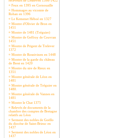
receveurs de Lesneven 1398-1422
¤
Feux en 1395 en Cornouaille
¤
Hommages au vicomte de
Rohan en 1396
¤
Le Kemenet Héboé en 1327
¤
Montre d'Olivier de Bron en
1451
¤
Montre de 1481 (Tréguier)
¤
Montre de Geffroy de Couvran
1451
¤
Montre de Prigent de Trelever
1372
¤
Montre de Rosnivinen en 1448
¤
Montre de la garde du château
de Brest en 1420
¤
Montre du sire de Rieux en
1351
¤
Montre générale de Léon en
1481
¤
Montre générale de Tréguier en
1480.
¤
Montre générale de Vannes en
1481
¤
Montre le Chat 1375
¤
Relevés de documents de la
chambre des comptes de Bretagne
relatifs au Léon
¤
Serment des nobles de Goëllo
du diocèse de Saint-Brieuc en
1437
¤
Serment des nobles de Léon en
1437