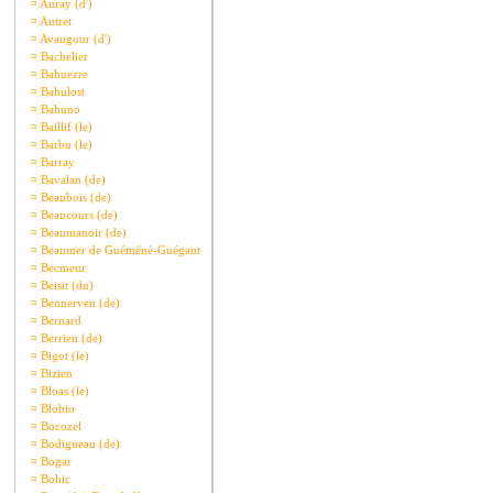
¤
Auray (d')
¤
Autret
¤
Avaugour (d')
¤
Bachelier
¤
Bahuezre
¤
Bahulost
¤
Bahuno
¤
Baillif (le)
¤
Barbu (le)
¤
Barray
¤
Bavalan (de)
¤
Beaubois (de)
¤
Beaucours (de)
¤
Beaumanoir (de)
¤
Beaumer de Guéméné-Guégant
¤
Becmeur
¤
Beisit (du)
¤
Bennerven (de)
¤
Bernard
¤
Berrien (de)
¤
Bigot (le)
¤
Bizien
¤
Bloas (le)
¤
Blohio
¤
Bocozel
¤
Bodigneau (de)
¤
Bogar
¤
Bohic