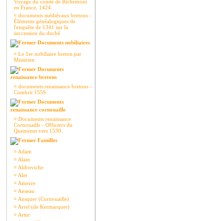
Voyage du comte de Richemont
en France, 1424.
¤
documents médiévaux bretons -
Éléments généalogiques de
l'enquête de 1341 sur la
succession du duché
Documents nobiliaires
¤
Le 1er nobiliaire breton par
Missirien
Documents
renaissance bretons
¤
documents renaissance bretons -
Combrit 1559
Documents
renaissance cornouaille
¤
Documents renaissance
Cornouaille - Officiers du
Quemenet vers 1530.
Familles
¤
Adam
¤
Alain
¤
Aldroviche
¤
Alet
¤
Amezre
¤
Anseau
¤
Ansquer (Cornouaille)
¤
Arrel (de Kermarquer)
¤
Artur