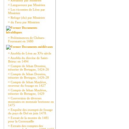
¤
Kersaudy par Missirien
¤
Langueouez par Missirien
¤
Les vicomtes de Léon par
Missirien
¤
Refuge (du) par Missirien
¤
du Faou par Missirien
Documents
héraldiques
¤
Prééminences de Clohars-
Fouesnant en 1680
Documents médiévaux
¤
Anoblis de Léon au XVe siècle
¤
Anoblis du diocèse de Saint-
Brieuc en 1494
¤
Compte de Jehan Droniou,
trésorier de Bretagne, 1424-26
¤
Compte de Jehan Droniou,
trésorier de Bretagne, 1426-28
¤
Compte de Jehan Mauléon,
receveur du fouage en 1427
¤
Compte de Jehan Mauléon,
trésorier de Bretagne, 1429
¤
Conversion de diverses
monnaies en monnaie bretonne en
1475
¤
Enquête des exempts de fouage
du pays de Dol en juin 1478.
¤
Extrait de la montre de 1481
pour la Cornouaille
¤
Extraits des comptes des