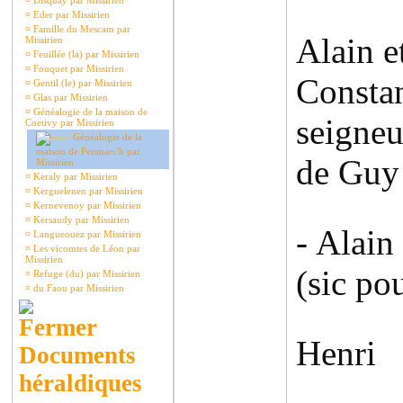
¤
Disquay par Missirien
¤
Eder par Missirien
¤
Famille du Mescam par
Alain e
Missirien
¤
Feuillée (la) par Missirien
¤
Fouquet par Missirien
Constan
¤
Gentil (le) par Missirien
¤
Glas par Missirien
¤
Généalogie de la maison de
seigneu
Coetivy par Missirien
Généalogie de la
maison de Penmarc'h par
de Guy 
Missirien
¤
Keraly par Missirien
¤
Kerguelenen par Missirien
¤
Kernevenoy par Missirien
¤
Kersaudy par Missirien
- Alain
¤
Langueouez par Missirien
¤
Les vicomtes de Léon par
Missirien
(sic po
¤
Refuge (du) par Missirien
¤
du Faou par Missirien
Henri
Documents
héraldiques