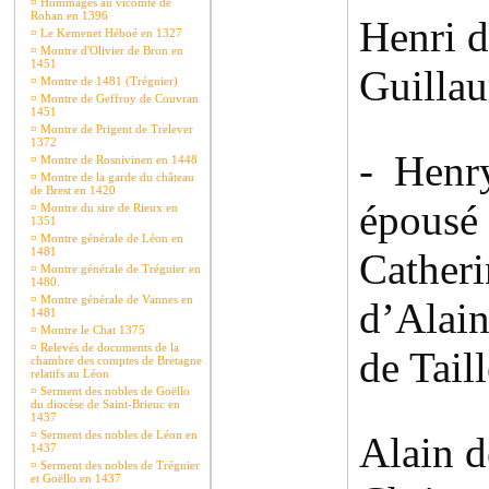
¤
Hommages au vicomte de
Rohan en 1396
Henri 
¤
Le Kemenet Héboé en 1327
¤
Montre d'Olivier de Bron en
1451
Guilla
¤
Montre de 1481 (Tréguier)
¤
Montre de Geffroy de Couvran
1451
¤
Montre de Prigent de Trelever
1372
- Henr
¤
Montre de Rosnivinen en 1448
¤
Montre de la garde du château
de Brest en 1420
épousé
¤
Montre du sire de Rieux en
1351
¤
Montre générale de Léon en
1481
Catheri
¤
Montre générale de Tréguier en
1480.
¤
Montre générale de Vannes en
d’Alain
1481
¤
Montre le Chat 1375
¤
Relevés de documents de la
de Tail
chambre des comptes de Bretagne
relatifs au Léon
¤
Serment des nobles de Goëllo
du diocèse de Saint-Brieuc en
1437
¤
Serment des nobles de Léon en
Alain 
1437
¤
Serment des nobles de Tréguier
et Goëllo en 1437