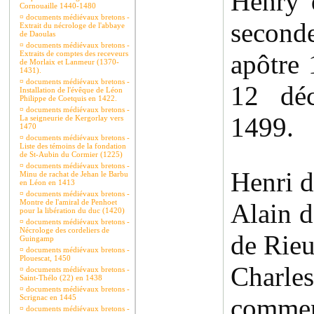
Henry d
Cornouaille 1440-1480
¤
documents médiévaux bretons -
seconde
Extrait du nécrologe de l'abbaye
de Daoulas
¤
documents médiévaux bretons -
Extraits de comptes des receveurs
apôtre 
de Morlaix et Lanmeur (1370-
1431).
¤
documents médiévaux bretons -
12 déc
Installation de l'évêque de Léon
Philippe de Coetquis en 1422.
¤
documents médiévaux bretons -
1499.
La seigneurie de Kergorlay vers
1470
¤
documents médiévaux bretons -
Liste des témoins de la fondation
de St-Aubin du Cormier (1225)
¤
documents médiévaux bretons -
Henri 
Minu de rachat de Jehan le Barbu
en Léon en 1413
¤
documents médiévaux bretons -
Montre de l'amiral de Penhoet
Alain d
pour la libération du duc (1420)
¤
documents médiévaux bretons -
Nécrologe des cordeliers de
de Rieu
Guingamp
¤
documents médiévaux bretons -
Plouescat, 1450
Charl
¤
documents médiévaux bretons -
Saint-Thélo (22) en 1438
¤
documents médiévaux bretons -
Scrignac en 1445
commen
¤
documents médiévaux bretons -