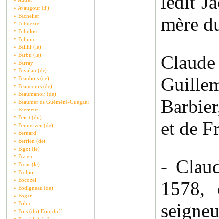
ledit J
¤
Autret
¤
Avaugour (d')
¤
Bachelier
mère du
¤
Bahuezre
¤
Bahulost
¤
Bahuno
¤
Baillif (le)
¤
Barbu (le)
Claude
¤
Barray
¤
Bavalan (de)
Guille
¤
Beaubois (de)
¤
Beaucours (de)
¤
Beaumanoir (de)
Barbier
¤
Beaumer de Guéméné-Guégant
¤
Becmeur
¤
Beisit (du)
et de F
¤
Bennerven (de)
¤
Bernard
¤
Berrien (de)
¤
Bigot (le)
¤
Bizien
- Clau
¤
Bloas (le)
¤
Blohio
¤
Bocozel
1578, 
¤
Bodigneau (de)
¤
Bogar
seigneu
¤
Bohic
¤
Bois (du) Dourduff