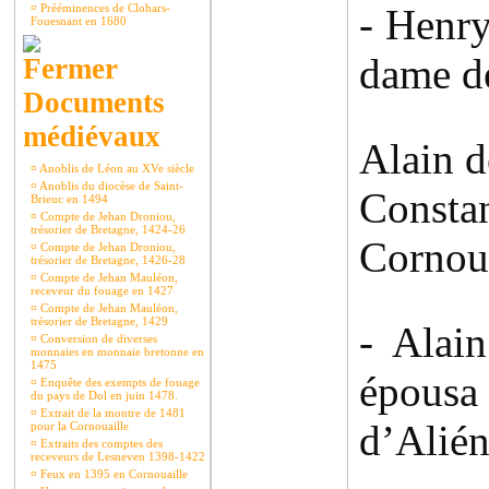
¤
Prééminences de Clohars-
- Henry
Fouesnant en 1680
dame de
Documents
médiévaux
Alain 
¤
Anoblis de Léon au XVe siècle
¤
Anoblis du diocèse de Saint-
Consta
Brieuc en 1494
¤
Compte de Jehan Droniou,
trésorier de Bretagne, 1424-26
Cornoua
¤
Compte de Jehan Droniou,
trésorier de Bretagne, 1426-28
¤
Compte de Jehan Mauléon,
receveur du fouage en 1427
¤
Compte de Jehan Mauléon,
trésorier de Bretagne, 1429
- Alai
¤
Conversion de diverses
monnaies en monnaie bretonne en
1475
épousa
¤
Enquête des exempts de fouage
du pays de Dol en juin 1478.
¤
Extrait de la montre de 1481
d’Alién
pour la Cornouaille
¤
Extraits des comptes des
receveurs de Lesneven 1398-1422
¤
Feux en 1395 en Cornouaille