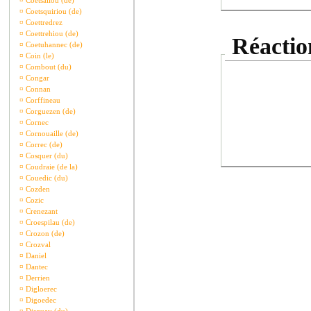
¤
Coetsaliou (de)
¤
Coetsquiriou (de)
¤
Coettredrez
¤
Coettrehiou (de)
Réaction
¤
Coetuhannec (de)
¤
Coin (le)
¤
Combout (du)
¤
Congar
¤
Connan
¤
Corffineau
¤
Corguezen (de)
¤
Cornec
¤
Cornouaille (de)
¤
Correc (de)
¤
Cosquer (du)
¤
Coudraie (de la)
¤
Couedic (du)
¤
Cozden
¤
Cozic
¤
Crenezant
¤
Croespilau (de)
¤
Crozon (de)
¤
Crozval
¤
Daniel
¤
Dantec
¤
Derrien
¤
Digloerec
¤
Digoedec