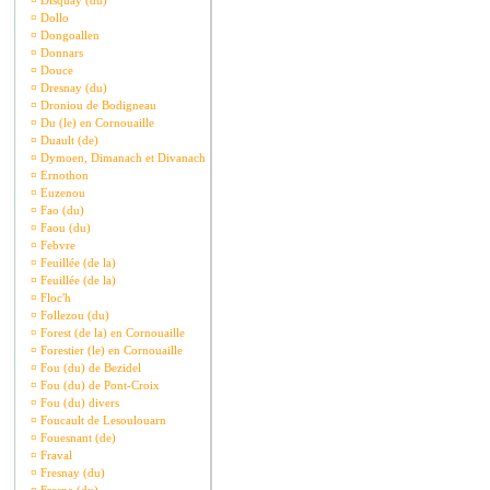
¤
Disquay (du)
¤
Dollo
¤
Dongoallen
¤
Donnars
¤
Douce
¤
Dresnay (du)
¤
Droniou de Bodigneau
¤
Du (le) en Cornouaille
¤
Duault (de)
¤
Dymoen, Dimanach et Divanach
¤
Ernothon
¤
Euzenou
¤
Fao (du)
¤
Faou (du)
¤
Febvre
¤
Feuillée (de la)
¤
Feuillée (de la)
¤
Floc'h
¤
Follezou (du)
¤
Forest (de la) en Cornouaille
¤
Forestier (le) en Cornouaille
¤
Fou (du) de Bezidel
¤
Fou (du) de Pont-Croix
¤
Fou (du) divers
¤
Foucault de Lesoulouarn
¤
Fouesnant (de)
¤
Fraval
¤
Fresnay (du)