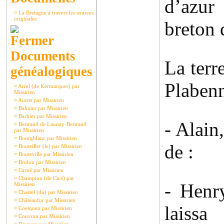
d’azur
¤
La Bretagne à travers les sources
originales.
breton q
Documents
La terr
généalogiques
Plabenn
¤
Arrel (de Kermarquer) par
Missirien
¤
Autret par Missirien
¤
Bahuno par Missirien
¤
Barbier par Missirien
- Alain
¤
Bertrand de Launay-Bertrand
par Missirien
¤
Bourgblanc par Missirien
de :
¤
Bouteiller (le) par Missirien
¤
Bouteville par Missirien
¤
Brulon par Missirien
¤
Carné par Missirien
¤
Champion (de Cicé) par
- Henr
Missirien
¤
Chastel (du) par Missirien
¤
Châteaufur par Missirien
laissa
¤
Coetquen par Missirien
¤
Couvran par Missirien