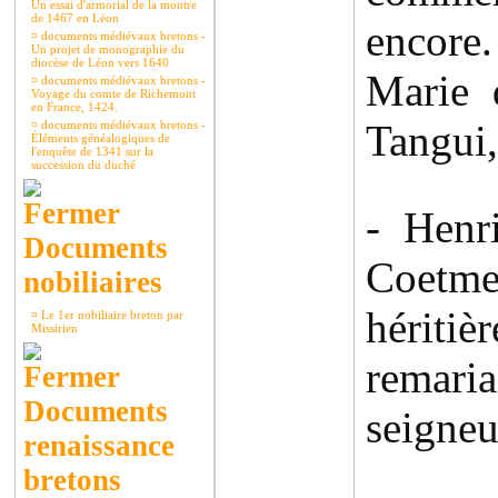
Un essai d'armorial de la montre
de 1467 en Léon
encore.
¤
documents médiévaux bretons -
Un projet de monographie du
diocèse de Léon vers 1640
Marie 
¤
documents médiévaux bretons -
Voyage du comte de Richemont
en France, 1424.
Tangui,
¤
documents médiévaux bretons -
Éléments généalogiques de
l'enquête de 1341 sur la
succession du duché
- Henr
Documents
Coetme
nobiliaires
héritiè
¤
Le 1er nobiliaire breton par
Missirien
remaria
Documents
seigneu
renaissance
bretons