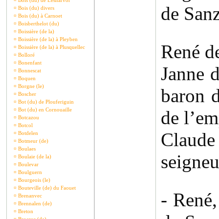
¤
Bois (du) de Lesnarvor
de Sanz
¤
Bois (du) divers
¤
Bois (du) à Carnoet
¤
Boisberthelot (du)
¤
Boissière (de la)
¤
Boissière (de la) à Pleyben
René d
¤
Boissière (de la) à Plusquellec
¤
Bolloré
¤
Bonenfant
Janne d
¤
Bonnescat
¤
Boquen
¤
Borgne (le)
baron d
¤
Boscher
¤
Bot (du) de Plouferiguin
¤
Bot (du) en Cornouaille
de l’em
¤
Botcazou
¤
Botcol
Claude
¤
Botdelen
¤
Botmeur (de)
¤
Boulaes
seigneu
¤
Boulaie (de la)
¤
Boulevar
¤
Boulguern
¤
Bourgeois (le)
¤
Bouteville (de) du Faouet
- René,
¤
Brenanvec
¤
Brennalen (de)
¤
Breton