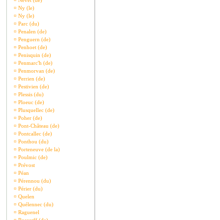
¤
Nevet (de)
¤
Ny (le)
¤
Ny (le)
¤
Parc (du)
¤
Penalen (de)
¤
Penguern (de)
¤
Penhoet (de)
¤
Penisquin (de)
¤
Penmarc'h (de)
¤
Penmorvan (de)
¤
Perrien (de)
¤
Pestivien (de)
¤
Plessis (du)
¤
Ploeuc (de)
¤
Plusquellec (de)
¤
Poher (de)
¤
Pont-Château (de)
¤
Pontcallec (de)
¤
Ponthou (du)
¤
Porteneuve (de la)
¤
Poulmic (de)
¤
Prévost
¤
Péan
¤
Pérennou (du)
¤
Périer (du)
¤
Quelen
¤
Quélennec (du)
¤
Raguenel