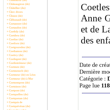
¤
Châteaufur (de)
Coetles
¤
Châteaugiron (de)
¤
Châtellier (du)
¤
Clerc divers
Anne Gi
¤
Clisson (de)
¤
Cléhunault (de)
¤
Coetanezre (de)
et de L
¤
Coetaudon (de)
¤
Coetbily (de)
¤
Coetderu (de)
des enf
¤
Coetfao (de)
¤
Coetforn (de)
¤
Coetgoureden (de)
¤
Coethamon (de)
¤
Coetivy (de)
¤
Coetlegent (de)
¤
Coetlestrémeur (de)
Date de créa
¤
Coetmen (de)
Dernière mod
¤
Coetmenech (de)
¤
Coetmeur (de) en Léon
Catégorie :
¤
Coetmeur (de) à Mur
¤
Coetnempren (de)
Page lue
118
¤
Coetninon (de)
¤
Coetpont (de)
¤
Coetquelfen (de)
¤
Coetquenan (de)
¤
Coetquis de
¤
Coetquévéran (de)