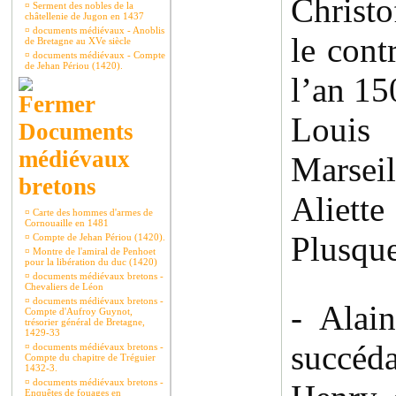
Christo
¤
Serment des nobles de la
châtellenie de Jugon en 1437
¤
documents médiévaux - Anoblis
le cont
de Bretagne au XVe siècle
¤
documents médiévaux - Compte
de Jehan Périou (1420).
l’an 15
Louis 
Documents
médiévaux
Marseil
bretons
Aliett
¤
Carte des hommes d'armes de
Cornouaille en 1481
Plusque
¤
Compte de Jehan Périou (1420).
¤
Montre de l'amiral de Penhoet
pour la libération du duc (1420)
¤
documents médiévaux bretons -
Chevaliers de Léon
¤
documents médiévaux bretons -
- Alai
Compte d'Aufroy Guynot,
trésorier général de Bretagne,
1429-33
succéda
¤
documents médiévaux bretons -
Compte du chapitre de Tréguier
1432-3.
¤
documents médiévaux bretons -
Enquêtes de fouages en