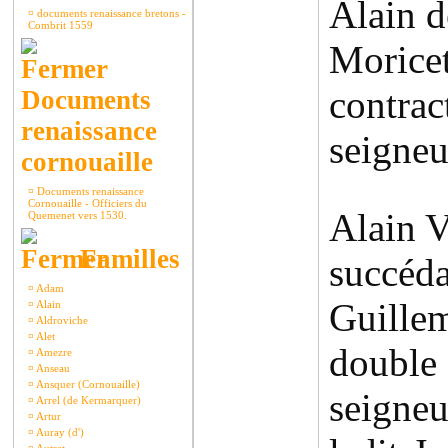
Alain 
¤
documents renaissance bretons -
Combrit 1559
Moricet
contra
Documents
renaissance
seigneu
cornouaille
¤
Documents renaissance
Cornouaille - Officiers du
Alain V
Quemenet vers 1530.
Familles
succéda
¤
Adam
Guille
¤
Alain
¤
Aldroviche
¤
Alet
double 
¤
Amezre
¤
Anseau
¤
Ansquer (Cornouaille)
seigneu
¤
Arrel (de Kermarquer)
¤
Artur
¤
Auray (d')