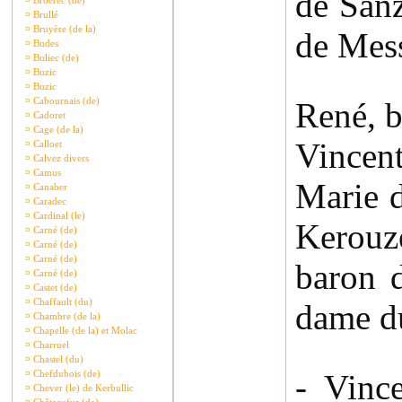
de Sanz
¤
Broerec (de)
¤
Brullé
¤
Bruyère (de la)
de Mess
¤
Budes
¤
Buliec (de)
¤
Buzic
¤
Buzic
¤
Cabournais (de)
René, b
¤
Cadoret
¤
Cage (de la)
Vincent
¤
Calloet
¤
Calvez divers
¤
Camus
Marie 
¤
Canaber
¤
Caradec
¤
Cardinal (le)
Kerouzé
¤
Carné (de)
¤
Carné (de)
¤
Carné (de)
baron d
¤
Carné (de)
¤
Castet (de)
¤
Chaffault (du)
dame du
¤
Chambre (de la)
¤
Chapelle (de la) et Molac
¤
Charruel
¤
Chastel (du)
¤
Chefdubois (de)
- Vinc
¤
Chever (le) de Kerbullic