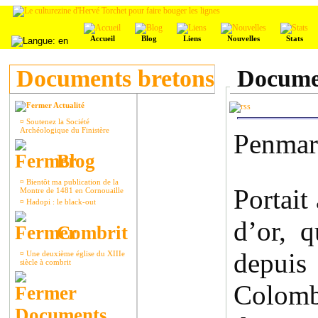
Accueil
Blog
Liens
Nouvelles
Stats
Documents bretons
Documen
Actualité
¤
Soutenez la Société
Archéologique du Finistère
Penmarc
Blog
¤
Bientôt ma publication de la
Portait
Montre de 1481 en Cornouaille
¤
Hadopi : le black-out
d’or, q
Combrit
depuis
¤
Une deuxième église du XIIIe
siècle à combrit
Colombi
Documents