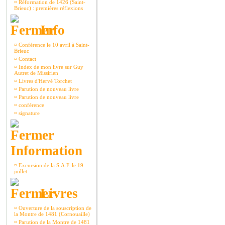
¤
Réformation de 1426 (Saint-
Brieuc) : premières réflexions
Info
¤
Conférence le 10 avril à Saint-
Brieuc
¤
Contact
¤
Index de mon livre sur Guy
Autret de Missirien
¤
Livres d'Hervé Torchet
¤
Parution de nouveau livre
¤
Parution de nouveau livre
¤
conférence
¤
signature
Information
¤
Excursion de la S.A.F. le 19
juillet
Livres
¤
Ouverture de la souscription de
la Montre de 1481 (Cornouaille)
¤
Parution de la Montre de 1481