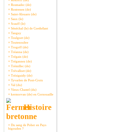
¤
Roscerff (de)
¤
Rosmadec (de)
¤
Rostrenen (de)
¤
Saint-Alouarn (de)
¤
Saux (le)
¤
Scauff (le)
¤
Sénéchal (le) de Coethélant
¤
Tanguy
¤
Toulgoet (de)
¤
Toutenoultre
¤
Trogoff (de)
¤
Tréanna (de)
¤
Trégain (de)
¤
Trégannez (de)
¤
Trémillec (de)
¤
Trévalloet (de)
¤
Tréziguidy (de)
¤
Tyvarlen de Pont-Croix
¤
Val (du)
¤
Vieux-Chastel (du)
¤
kermorvan (de) en Cornouaille
Histoire
bretonne
¤
Du sang de Poher en Pays
bigouden ?