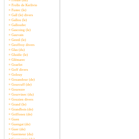
¤
Fresne (du)
¤
Frollo de Kerlivio
¤
Fustec (le)
¤
Gall (le) divers
¤
Gallou (le)
¤
Galloudec
¤
Gascoing (le)
¤
Gauvain
¤
Gentil (le)
¤
Geoffroy divers
¤
Glas (du)
¤
Gluidic (le)
¤
Glémarec
¤
Goarlot
¤
Goff divers
¤
Golouy
¤
Gouandour (de)
¤
Gourcuff (de)
¤
Gourezre
¤
Gourvinec (du)
¤
Gouzien divers
¤
Grand (le)
¤
Grandbois (de)
¤
Griffonez (de)
¤
Guen
¤
Guengat (de)
¤
Guer (de)
¤
Guermeur (du)