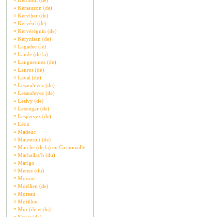
¤
Kerraoul (de)
¤
Kersauzon (de)
¤
Kerviher (de)
¤
Kervéol (de)
¤
Kervéréguin (de)
¤
Kerynisan (de)
¤
Lagadec (le)
¤
Lande (de la)
¤
Langueouez (de)
¤
Lanros (de)
¤
Laval (de)
¤
Lesaudevez (de)
¤
Lesaudevez (de)
¤
Lesivy (de)
¤
Lesongar (de)
¤
Lespervez (de)
¤
Léon
¤
Madeuc
¤
Malestroit (de)
¤
Marche (de la) en Cornouaille
¤
Marhallac'h (du)
¤
Marigo
¤
Menez (du)
¤
Moeam
¤
Moellien (de)
¤
Moreau
¤
Morillon
¤
Mur (de et du)