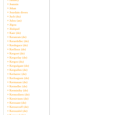
¤
Hémery
¤
Jeannin
¤
Jehan
¤
Jourdain divers
¤
Juch (du)
¤
Julou (an)
¤
Jégou
¤
Jézéquel
¤
Kaer (de)
¤
Keranrais (de)
¤
Kerardellec (de)
¤
Kerdegace (de)
¤
Kerfloux (de)
¤
Kergoet (de)
¤
Kergorlay (de)
¤
Kergos (du)
¤
Kerguégant (de)
¤
Kerguélen (de)
¤
Kerlazrec (de)
¤
Kerloaguen (de)
¤
Kermauan (de)
¤
Kermellec (de)
¤
Kerminihy (de)
¤
Kermodiern (de)
¤
Kernivinen (de)
¤
Kerouant (de)
¤
Kerourcuff (de)
¤
Kerouzéré (de)