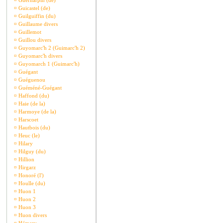
¤
Guernarpin (de)
¤
Guicastel (de)
¤
Guilguiffin (du)
¤
Guillaume divers
¤
Guillemot
¤
Guillou divers
¤
Guyomarc'h 2 (Guimarc'h 2)
¤
Guyomarc'h divers
¤
Guyomarch 1 (Guimarc'h)
¤
Guégant
¤
Guéguenou
¤
Guéméné-Guégant
¤
Haffond (du)
¤
Haie (de la)
¤
Harmoye (de la)
¤
Harscoet
¤
Hautbois (du)
¤
Heuc (le)
¤
Hilary
¤
Hilguy (du)
¤
Hillion
¤
Hirgarz
¤
Honoré (l')
¤
Houlle (du)
¤
Huon 1
¤
Huon 2
¤
Huon 3
¤
Huon divers