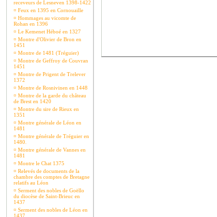
receveurs de Lesneven 1398-1422
¤
Feux en 1395 en Cornouaille
¤
Hommages au vicomte de
Rohan en 1396
¤
Le Kemenet Héboé en 1327
¤
Montre d'Olivier de Bron en
1451
¤
Montre de 1481 (Tréguier)
¤
Montre de Geffroy de Couvran
1451
¤
Montre de Prigent de Trelever
1372
¤
Montre de Rosnivinen en 1448
¤
Montre de la garde du château
de Brest en 1420
¤
Montre du sire de Rieux en
1351
¤
Montre générale de Léon en
1481
¤
Montre générale de Tréguier en
1480.
¤
Montre générale de Vannes en
1481
¤
Montre le Chat 1375
¤
Relevés de documents de la
chambre des comptes de Bretagne
relatifs au Léon
¤
Serment des nobles de Goëllo
du diocèse de Saint-Brieuc en
1437
¤
Serment des nobles de Léon en
1437