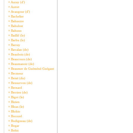
¤
Auray (d')
¤
Autret
¤
Avaugour (d')
¤
Bachelier
¤
Bahuezre
¤
Bahulost
¤
Bahuno
¤
Baillif (le)
¤
Barbu (le)
¤
Barray
¤
Bavalan (de)
¤
Beaubois (de)
¤
Beaucours (de)
¤
Beaumanoir (de)
¤
Beaumer de Guéméné-Guégant
¤
Becmeur
¤
Beisit (du)
¤
Bennerven (de)
¤
Bernard
¤
Berrien (de)
¤
Bigot (le)
¤
Bizien
¤
Bloas (le)
¤
Blohio
¤
Bocozel
¤
Bodigneau (de)
¤
Bogar
¤
Bohic