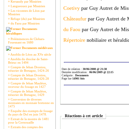
¤
Kersaudy par Missirien
¤
Langueouez par Missirien
Coetivy
par Guy Autret de Miss
¤
Les vicomtes de Léon par
Missirien
Châteaufur
par Guy Autret de M
¤
Refuge (du) par Missirien
¤
du Faou par Missirien
du Faou
par Guy Autret de Miss
Documents
héraldiques
¤
Prééminences de Clohars-
Répertoire
nobiliaire et hérald
Fouesnant en 1680
Documents médiévaux
¤
Anoblis de Léon au XVe siècle
¤
Anoblis du diocèse de Saint-
Brieuc en 1494
¤
Compte de Jehan Droniou,
Date de création :
30/06/2008 @ 21:38
trésorier de Bretagne, 1424-26
Dernière modification :
06/06/2009 @ 22:15
¤
Compte de Jehan Droniou,
Catégorie :
Documents
trésorier de Bretagne, 1426-28
Page lue
14901 fois
¤
Compte de Jehan Mauléon,
receveur du fouage en 1427
¤
Compte de Jehan Mauléon,
trésorier de Bretagne, 1429
¤
Conversion de diverses
monnaies en monnaie bretonne en
1475
¤
Enquête des exempts de fouage
du pays de Dol en juin 1478.
Réactions à cet article
¤
Extrait de la montre de 1481
pour la Cornouaille
¤
Extraits des comptes des