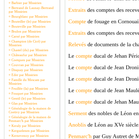
¤
Barbier par Missirien
¤
Bertrand de Launay-Bertrand
Extraits
des comptes des recev
par Missirien
¤
Bourgblanc par Missirien
Compte
de fouage en Cornouail
¤
Bouteiller (le) par Missirien
¤
Bouteville par Missirien
¤
Brulon par Missirien
Extraits
des comptes des recev
¤
Carné par Missirien
¤
Champion (de Cicé) par
Relevés
de documents de la cha
Missirien
¤
Chastel (du) par Missirien
Le
compte
ducal de Jehan Pério
¤
Châteaufur par Missirien
¤
Coetquen par Missirien
¤
Couvran par Missirien
Le
compte
ducal de Jean Dronio
¤
Disquay par Missirien
¤
Eder par Missirien
Le
compte
ducal de Jean Dronio
¤
Famille du Mescam par
Missirien
¤
Feuillée (la) par Missirien
Le
compte
ducal de Jean Mauléo
¤
Fouquet par Missirien
¤
Gentil (le) par Missirien
Le
compte
ducal de Jehan Maul
¤
Glas par Missirien
¤
Généalogie de la maison de
Coetivy par Missirien
Serment
des nobles de Léon en
¤
Généalogie de la maison de
Penmarc'h par Missirien
Anoblis
de Léon au XVe siècle
¤
Keraly par Missirien
¤
Kerguelenen par Missirien
Penmarc'h
par Guy Autret de Mi
¤
Kernevenoy par Missirien