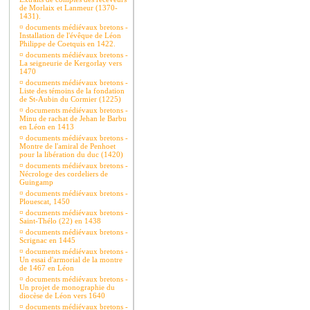
de Morlaix et Lanmeur (1370-
1431).
¤
documents médiévaux bretons -
Installation de l'évêque de Léon
Philippe de Coetquis en 1422.
¤
documents médiévaux bretons -
La seigneurie de Kergorlay vers
1470
¤
documents médiévaux bretons -
Liste des témoins de la fondation
de St-Aubin du Cormier (1225)
¤
documents médiévaux bretons -
Minu de rachat de Jehan le Barbu
en Léon en 1413
¤
documents médiévaux bretons -
Montre de l'amiral de Penhoet
pour la libération du duc (1420)
¤
documents médiévaux bretons -
Nécrologe des cordeliers de
Guingamp
¤
documents médiévaux bretons -
Plouescat, 1450
¤
documents médiévaux bretons -
Saint-Thélo (22) en 1438
¤
documents médiévaux bretons -
Scrignac en 1445
¤
documents médiévaux bretons -
Un essai d'armorial de la montre
de 1467 en Léon
¤
documents médiévaux bretons -
Un projet de monographie du
diocèse de Léon vers 1640
¤
documents médiévaux bretons -