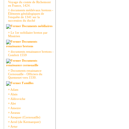
Voyage du comte de Richemont
en France, 1424.
¤
documents médiévaux bretons -
Éléments généalogiques de
l'enquête de 1341 sur la
succession du duché
Documents nobiliaires
¤
Le 1er nobiliaire breton par
Missirien
Documents
renaissance bretons
¤
documents renaissance bretons -
Combrit 1559
Documents
renaissance cornouaille
¤
Documents renaissance
Cornouaille - Officiers du
Quemenet vers 1530.
Familles
¤
Adam
¤
Alain
¤
Aldroviche
¤
Alet
¤
Amezre
¤
Anseau
¤
Ansquer (Cornouaille)
¤
Arrel (de Kermarquer)
¤
Artur