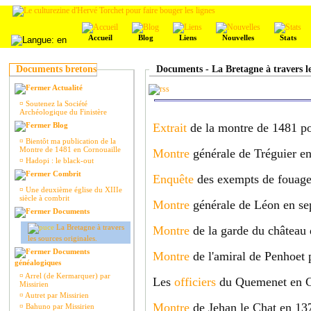
Accueil
Blog
Liens
Nouvelles
Stats
Documents bretons
Documents - La Bretagne à travers les
Actualité
¤
Soutenez la Société
Archéologique du Finistère
Blog
Extrait
de la montre de 1481 po
¤
Bientôt ma publication de la
Montre de 1481 en Cornouaille
Montre
générale de Tréguier en
¤
Hadopi : le black-out
Combrit
Enquête
des exempts de fouage
¤
Une deuxième église du XIIIe
siècle à combrit
Montre
générale de Léon en se
Documents
La Bretagne à travers
Montre
de la garde du château 
les sources originales.
Documents
Montre
de l'amiral de Penhoet p
généalogiques
¤
Arrel (de Kermarquer) par
Les
officiers
du Quemenet en Co
Missirien
¤
Autret par Missirien
Montre
de Jehan le Chat en 13
¤
Bahuno par Missirien