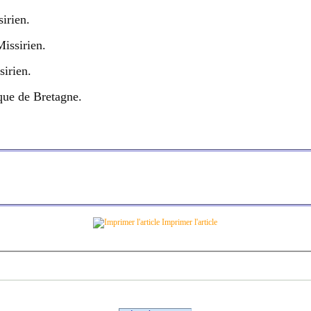
irien.
issirien.
irien.
ique de Bretagne.
Imprimer l'article