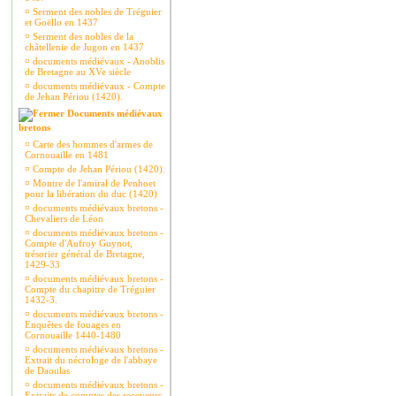
¤
Serment des nobles de Tréguier
et Goëllo en 1437
¤
Serment des nobles de la
châtellenie de Jugon en 1437
¤
documents médiévaux - Anoblis
de Bretagne au XVe siècle
¤
documents médiévaux - Compte
de Jehan Périou (1420).
Documents médiévaux
bretons
¤
Carte des hommes d'armes de
Cornouaille en 1481
¤
Compte de Jehan Périou (1420).
¤
Montre de l'amiral de Penhoet
pour la libération du duc (1420)
¤
documents médiévaux bretons -
Chevaliers de Léon
¤
documents médiévaux bretons -
Compte d'Aufroy Guynot,
trésorier général de Bretagne,
1429-33
¤
documents médiévaux bretons -
Compte du chapitre de Tréguier
1432-3.
¤
documents médiévaux bretons -
Enquêtes de fouages en
Cornouaille 1440-1480
¤
documents médiévaux bretons -
Extrait du nécrologe de l'abbaye
de Daoulas
¤
documents médiévaux bretons -
Extraits de comptes des receveurs