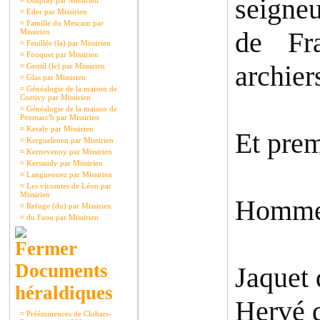
seigne
¤
Disquay par Missirien
¤
Eder par Missirien
¤
Famille du Mescam par
de Fr
Missirien
¤
Feuillée (la) par Missirien
¤
Fouquet par Missirien
archier
¤
Gentil (le) par Missirien
¤
Glas par Missirien
¤
Généalogie de la maison de
Coetivy par Missirien
¤
Généalogie de la maison de
Penmarc'h par Missirien
¤
Keraly par Missirien
Et pre
¤
Kerguelenen par Missirien
¤
Kernevenoy par Missirien
¤
Kersaudy par Missirien
¤
Langueouez par Missirien
¤
Les vicomtes de Léon par
Missirien
Homme
¤
Refuge (du) par Missirien
¤
du Faou par Missirien
Documents
Jaquet 
héraldiques
Hervé 
¤
Prééminences de Clohars-