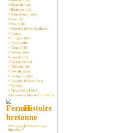
¤
Roscerff (de)
¤
Rosmadec (de)
¤
Rostrenen (de)
¤
Saint-Alouarn (de)
¤
Saux (le)
¤
Scauff (le)
¤
Sénéchal (le) de Coethélant
¤
Tanguy
¤
Toulgoet (de)
¤
Toutenoultre
¤
Trogoff (de)
¤
Tréanna (de)
¤
Trégain (de)
¤
Trégannez (de)
¤
Trémillec (de)
¤
Trévalloet (de)
¤
Tréziguidy (de)
¤
Tyvarlen de Pont-Croix
¤
Val (du)
¤
Vieux-Chastel (du)
¤
kermorvan (de) en Cornouaille
Histoire
bretonne
¤
Du sang de Poher en Pays
bigouden ?