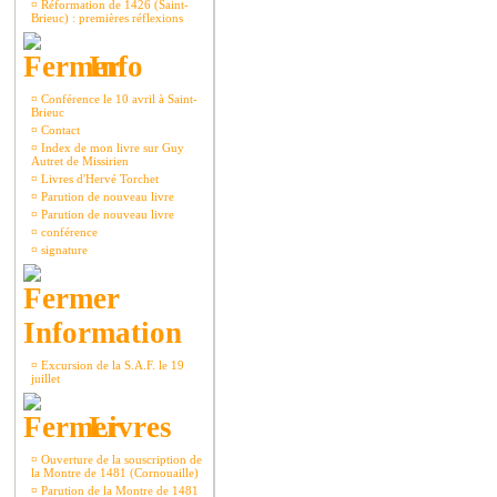
¤
Réformation de 1426 (Saint-
Brieuc) : premières réflexions
Info
¤
Conférence le 10 avril à Saint-
Brieuc
¤
Contact
¤
Index de mon livre sur Guy
Autret de Missirien
¤
Livres d'Hervé Torchet
¤
Parution de nouveau livre
¤
Parution de nouveau livre
¤
conférence
¤
signature
Information
¤
Excursion de la S.A.F. le 19
juillet
Livres
¤
Ouverture de la souscription de
la Montre de 1481 (Cornouaille)
¤
Parution de la Montre de 1481