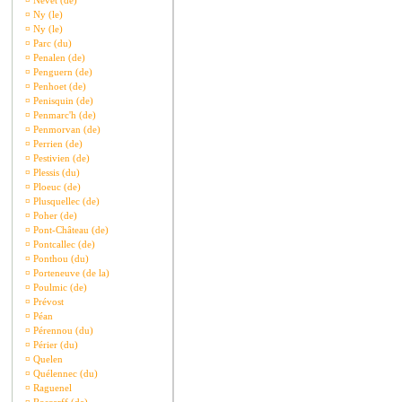
¤
Nevet (de)
¤
Ny (le)
¤
Ny (le)
¤
Parc (du)
¤
Penalen (de)
¤
Penguern (de)
¤
Penhoet (de)
¤
Penisquin (de)
¤
Penmarc'h (de)
¤
Penmorvan (de)
¤
Perrien (de)
¤
Pestivien (de)
¤
Plessis (du)
¤
Ploeuc (de)
¤
Plusquellec (de)
¤
Poher (de)
¤
Pont-Château (de)
¤
Pontcallec (de)
¤
Ponthou (du)
¤
Porteneuve (de la)
¤
Poulmic (de)
¤
Prévost
¤
Péan
¤
Pérennou (du)
¤
Périer (du)
¤
Quelen
¤
Quélennec (du)
¤
Raguenel