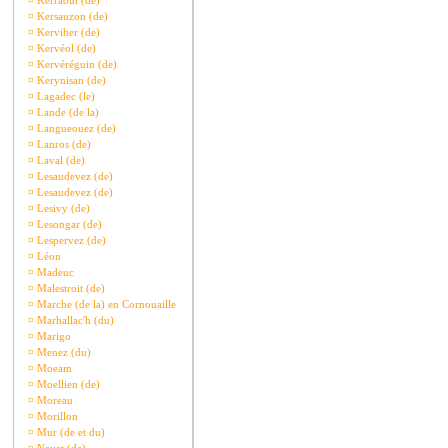
¤
Kerraoul (de)
¤
Kersauzon (de)
¤
Kerviher (de)
¤
Kervéol (de)
¤
Kervéréguin (de)
¤
Kerynisan (de)
¤
Lagadec (le)
¤
Lande (de la)
¤
Langueouez (de)
¤
Lanros (de)
¤
Laval (de)
¤
Lesaudevez (de)
¤
Lesaudevez (de)
¤
Lesivy (de)
¤
Lesongar (de)
¤
Lespervez (de)
¤
Léon
¤
Madeuc
¤
Malestroit (de)
¤
Marche (de la) en Cornouaille
¤
Marhallac'h (du)
¤
Marigo
¤
Menez (du)
¤
Moeam
¤
Moellien (de)
¤
Moreau
¤
Morillon
¤
Mur (de et du)