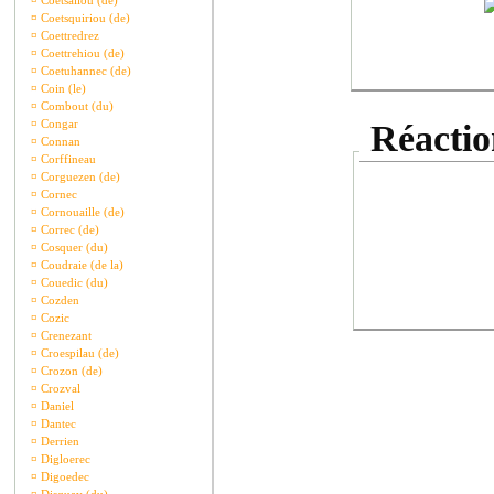
¤
Coetsaliou (de)
¤
Coetsquiriou (de)
¤
Coettredrez
¤
Coettrehiou (de)
¤
Coetuhannec (de)
¤
Coin (le)
¤
Combout (du)
¤
Congar
Réaction
¤
Connan
¤
Corffineau
¤
Corguezen (de)
¤
Cornec
¤
Cornouaille (de)
¤
Correc (de)
¤
Cosquer (du)
¤
Coudraie (de la)
¤
Couedic (du)
¤
Cozden
¤
Cozic
¤
Crenezant
¤
Croespilau (de)
¤
Crozon (de)
¤
Crozval
¤
Daniel
¤
Dantec
¤
Derrien
¤
Digloerec
¤
Digoedec