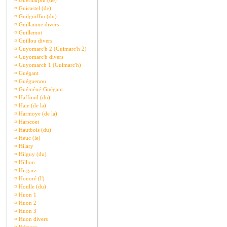
¤
Guernarpin (de)
¤
Guicastel (de)
¤
Guilguiffin (du)
¤
Guillaume divers
¤
Guillemot
¤
Guillou divers
¤
Guyomarc'h 2 (Guimarc'h 2)
¤
Guyomarc'h divers
¤
Guyomarch 1 (Guimarc'h)
¤
Guégant
¤
Guéguenou
¤
Guéméné-Guégant
¤
Haffond (du)
¤
Haie (de la)
¤
Harmoye (de la)
¤
Harscoet
¤
Hautbois (du)
¤
Heuc (le)
¤
Hilary
¤
Hilguy (du)
¤
Hillion
¤
Hirgarz
¤
Honoré (l')
¤
Houlle (du)
¤
Huon 1
¤
Huon 2
¤
Huon 3
¤
Huon divers