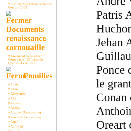
André 
¤
documents renaissance bretons -
Combrit 1559
Patris 
Huchon
Documents
renaissance
Jehan 
cornouaille
Guilla
¤
Documents renaissance
Cornouaille - Officiers du
Quemenet vers 1530.
Ponce 
Familles
le gran
¤
Adam
¤
Alain
Conan 
¤
Aldroviche
¤
Alet
¤
Amezre
Anthoi
¤
Anseau
¤
Ansquer (Cornouaille)
¤
Arrel (de Kermarquer)
Oreart 
¤
Artur
¤
Auray (d')