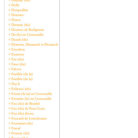
¤
Disquay (du)
¤
Dollo
¤
Dongoallen
¤
Donnars
¤
Douce
¤
Dresnay (du)
¤
Droniou de Bodigneau
¤
Du (le) en Cornouaille
¤
Duault (de)
¤
Dymoen, Dimanach et Divanach
¤
Ernothon
¤
Euzenou
¤
Fao (du)
¤
Faou (du)
¤
Febvre
¤
Feuillée (de la)
¤
Feuillée (de la)
¤
Floc'h
¤
Follezou (du)
¤
Forest (de la) en Cornouaille
¤
Forestier (le) en Cornouaille
¤
Fou (du) de Bezidel
¤
Fou (du) de Pont-Croix
¤
Fou (du) divers
¤
Foucault de Lesoulouarn
¤
Fouesnant (de)
¤
Fraval
¤
Fresnay (du)