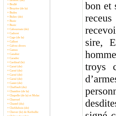
¤
Broerec (de)
bon et 
¤
Brullé
¤
Bruyère (de la)
¤
Budes
receus
¤
Buliec (de)
¤
Buzic
¤
Buzic
recevoi
¤
Cabournais (de)
¤
Cadoret
¤
Cage (de la)
sire, 
¤
Calloet
¤
Calvez divers
¤
Camus
hommes
¤
Canaber
¤
Caradec
¤
Cardinal (le)
troys 
¤
Carné (de)
¤
Carné (de)
¤
Carné (de)
d’armes
¤
Carné (de)
¤
Castet (de)
person
¤
Chaffault (du)
¤
Chambre (de la)
¤
Chapelle (de la) et Molac
desdit
¤
Charruel
¤
Chastel (du)
¤
Chefdubois (de)
signé c
¤
Chever (le) de Kerbullic