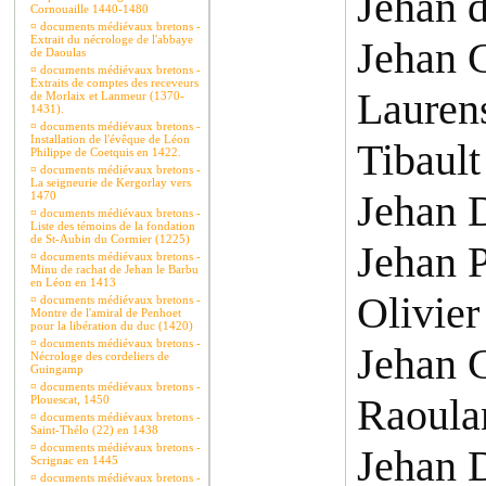
Jehan d
Cornouaille 1440-1480
¤
documents médiévaux bretons -
Extrait du nécrologe de l'abbaye
Jehan 
de Daoulas
¤
documents médiévaux bretons -
Extraits de comptes des receveurs
Laurens
de Morlaix et Lanmeur (1370-
1431).
¤
documents médiévaux bretons -
Installation de l'évêque de Léon
Tibault
Philippe de Coetquis en 1422.
¤
documents médiévaux bretons -
La seigneurie de Kergorlay vers
Jehan 
1470
¤
documents médiévaux bretons -
Liste des témoins de la fondation
de St-Aubin du Cormier (1225)
Jehan 
¤
documents médiévaux bretons -
Minu de rachat de Jehan le Barbu
en Léon en 1413
Olivier
¤
documents médiévaux bretons -
Montre de l'amiral de Penhoet
pour la libération du duc (1420)
¤
documents médiévaux bretons -
Jehan 
Nécrologe des cordeliers de
Guingamp
¤
documents médiévaux bretons -
Raoula
Plouescat, 1450
¤
documents médiévaux bretons -
Saint-Thélo (22) en 1438
¤
documents médiévaux bretons -
Jehan 
Scrignac en 1445
¤
documents médiévaux bretons -