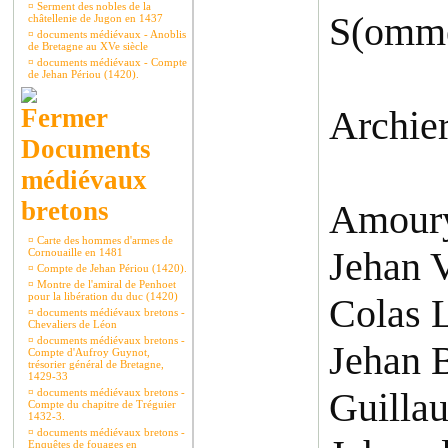
¤
Serment des nobles de la
S(omme
châtellenie de Jugon en 1437
¤
documents médiévaux - Anoblis
de Bretagne au XVe siècle
¤
documents médiévaux - Compte
de Jehan Périou (1420).
Archier
Documents
médiévaux
bretons
Amour
¤
Carte des hommes d'armes de
Jehan 
Cornouaille en 1481
¤
Compte de Jehan Périou (1420).
¤
Montre de l'amiral de Penhoet
pour la libération du duc (1420)
Colas L
¤
documents médiévaux bretons -
Chevaliers de Léon
¤
documents médiévaux bretons -
Jehan 
Compte d'Aufroy Guynot,
trésorier général de Bretagne,
1429-33
Guilla
¤
documents médiévaux bretons -
Compte du chapitre de Tréguier
1432-3.
¤
documents médiévaux bretons -
Enquêtes de fouages en