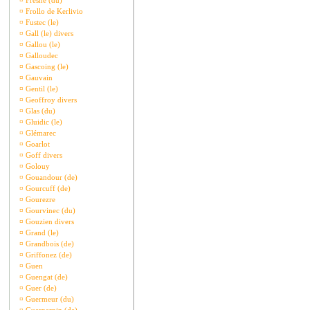
¤
Fresne (du)
¤
Frollo de Kerlivio
¤
Fustec (le)
¤
Gall (le) divers
¤
Gallou (le)
¤
Galloudec
¤
Gascoing (le)
¤
Gauvain
¤
Gentil (le)
¤
Geoffroy divers
¤
Glas (du)
¤
Gluidic (le)
¤
Glémarec
¤
Goarlot
¤
Goff divers
¤
Golouy
¤
Gouandour (de)
¤
Gourcuff (de)
¤
Gourezre
¤
Gourvinec (du)
¤
Gouzien divers
¤
Grand (le)
¤
Grandbois (de)
¤
Griffonez (de)
¤
Guen
¤
Guengat (de)
¤
Guer (de)
¤
Guermeur (du)