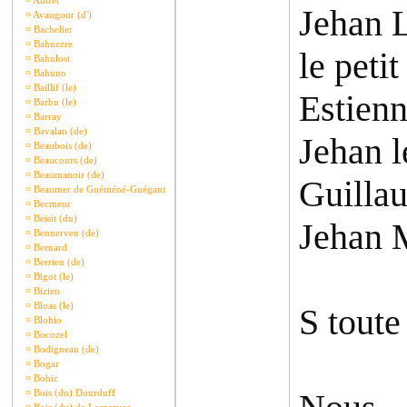
¤
Autret
Jehan L
¤
Avaugour (d')
¤
Bachelier
¤
Bahuezre
le peti
¤
Bahulost
¤
Bahuno
¤
Baillif (le)
Estienn
¤
Barbu (le)
¤
Barray
¤
Bavalan (de)
Jehan l
¤
Beaubois (de)
¤
Beaucours (de)
¤
Beaumanoir (de)
Guilla
¤
Beaumer de Guéméné-Guégant
¤
Becmeur
¤
Beisit (du)
Jehan 
¤
Bennerven (de)
¤
Bernard
¤
Berrien (de)
¤
Bigot (le)
¤
Bizien
¤
Bloas (le)
S toute
¤
Blohio
¤
Bocozel
¤
Bodigneau (de)
¤
Bogar
¤
Bohic
¤
Bois (du) Dourduff