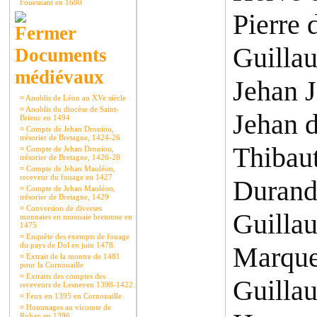
Fouesnant en 1680
Pierre 
Guilla
Documents
médiévaux
Jehan J
¤
Anoblis de Léon au XVe siècle
¤
Anoblis du diocèse de Saint-
Jehan d
Brieuc en 1494
¤
Compte de Jehan Droniou,
trésorier de Bretagne, 1424-26
Thibau
¤
Compte de Jehan Droniou,
trésorier de Bretagne, 1426-28
¤
Compte de Jehan Mauléon,
receveur du fouage en 1427
Durand
¤
Compte de Jehan Mauléon,
trésorier de Bretagne, 1429
¤
Conversion de diverses
Guilla
monnaies en monnaie bretonne en
1475
¤
Enquête des exempts de fouage
du pays de Dol en juin 1478.
Marquet
¤
Extrait de la montre de 1481
pour la Cornouaille
¤
Extraits des comptes des
Guilla
receveurs de Lesneven 1398-1422
¤
Feux en 1395 en Cornouaille
¤
Hommages au vicomte de
Rohan en 1396