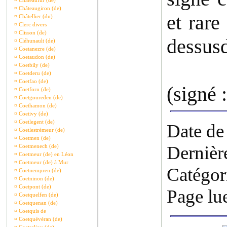
¤
Châteaufur (de)
¤
Châteaugiron (de)
et rare
¤
Châtellier (du)
¤
Clerc divers
¤
Clisson (de)
dessusd
¤
Cléhunault (de)
¤
Coetanezre (de)
¤
Coetaudon (de)
¤
Coetbily (de)
¤
Coetderu (de)
¤
Coetfao (de)
(signé 
¤
Coetforn (de)
¤
Coetgoureden (de)
¤
Coethamon (de)
¤
Coetivy (de)
¤
Coetlegent (de)
Date de
¤
Coetlestrémeur (de)
¤
Coetmen (de)
Dernièr
¤
Coetmenech (de)
¤
Coetmeur (de) en Léon
¤
Coetmeur (de) à Mur
Catégor
¤
Coetnempren (de)
¤
Coetninon (de)
¤
Coetpont (de)
Page lu
¤
Coetquelfen (de)
¤
Coetquenan (de)
¤
Coetquis de
¤
Coetquévéran (de)