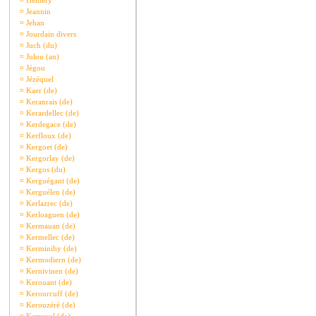
¤
Hémery
¤
Jeannin
¤
Jehan
¤
Jourdain divers
¤
Juch (du)
¤
Julou (an)
¤
Jégou
¤
Jézéquel
¤
Kaer (de)
¤
Keranrais (de)
¤
Kerardellec (de)
¤
Kerdegace (de)
¤
Kerfloux (de)
¤
Kergoet (de)
¤
Kergorlay (de)
¤
Kergos (du)
¤
Kerguégant (de)
¤
Kerguélen (de)
¤
Kerlazrec (de)
¤
Kerloaguen (de)
¤
Kermauan (de)
¤
Kermellec (de)
¤
Kerminihy (de)
¤
Kermodiern (de)
¤
Kernivinen (de)
¤
Kerouant (de)
¤
Kerourcuff (de)
¤
Kerouzéré (de)