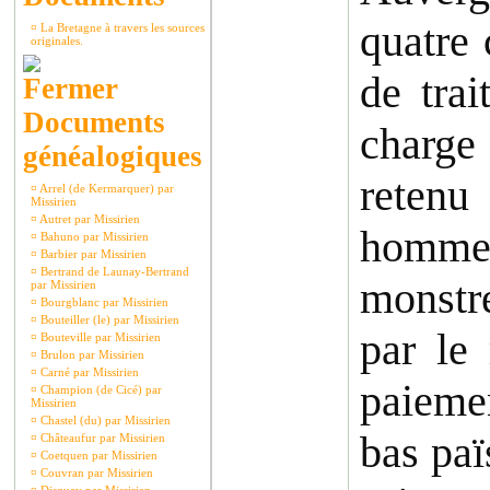
quatre 
¤
La Bretagne à travers les sources
originales.
de tra
Documents
charge
généalogiques
retenu
¤
Arrel (de Kermarquer) par
Missirien
¤
Autret par Missirien
hommes
¤
Bahuno par Missirien
¤
Barbier par Missirien
¤
Bertrand de Launay-Bertrand
monstr
par Missirien
¤
Bourgblanc par Missirien
¤
Bouteiller (le) par Missirien
par le 
¤
Bouteville par Missirien
¤
Brulon par Missirien
¤
Carné par Missirien
paieme
¤
Champion (de Cicé) par
Missirien
¤
Chastel (du) par Missirien
bas paï
¤
Châteaufur par Missirien
¤
Coetquen par Missirien
¤
Couvran par Missirien