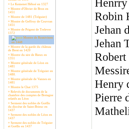
Henrry
¤
Le Kemenet Héboé en 1327
¤
Montre d'Olivier de Bron en
Robin 
1451
¤
Montre de 1481 (Tréguier)
¤
Montre de Geffroy de Couvran
1451
Jehan 
¤
Montre de Prigent de Trelever
1372
Montre de Rosnivinen
Jehan 
en 1448
¤
Montre de la garde du château
de Brest en 1420
Robert
¤
Montre du sire de Rieux en
1351
¤
Montre générale de Léon en
Messir
1481
¤
Montre générale de Tréguier en
1480.
¤
Montre générale de Vannes en
Henry 
1481
¤
Montre le Chat 1375
¤
Relevés de documents de la
Pierre 
chambre des comptes de Bretagne
relatifs au Léon
¤
Serment des nobles de Goëllo
Matheli
du diocèse de Saint-Brieuc en
1437
¤
Serment des nobles de Léon en
1437
¤
Serment des nobles de Tréguier
et Goëllo en 1437