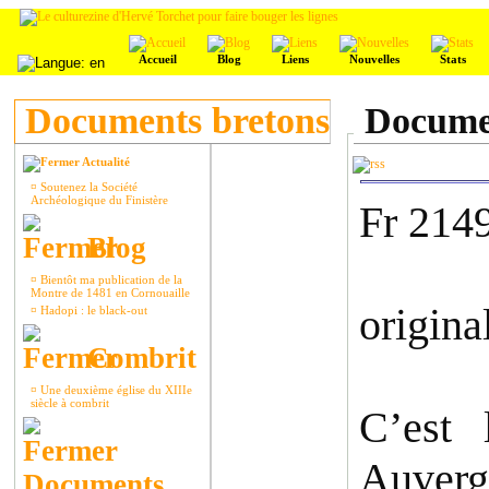
Accueil
Blog
Liens
Nouvelles
Stats
Documents bretons
Documen
Actualité
¤
Soutenez la Société
Archéologique du Finistère
Fr 214
Blog
¤
Bientôt ma publication de la
Montre de 1481 en Cornouaille
origina
¤
Hadopi : le black-out
Combrit
¤
Une deuxième église du XIIIe
siècle à combrit
C’est 
Auverg
Documents