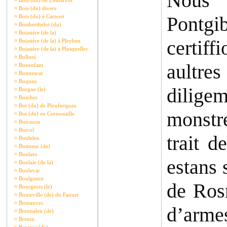
Nous 
¤
Bois (du) de Lesnarvor
¤
Bois (du) divers
Pontgi
¤
Bois (du) à Carnoet
¤
Boisberthelot (du)
¤
Boissière (de la)
certiff
¤
Boissière (de la) à Pleyben
¤
Boissière (de la) à Plusquellec
¤
Bolloré
aultre
¤
Bonenfant
¤
Bonnescat
¤
Boquen
dilige
¤
Borgne (le)
¤
Boscher
¤
Bot (du) de Plouferiguin
monstr
¤
Bot (du) en Cornouaille
¤
Botcazou
¤
Botcol
trait d
¤
Botdelen
¤
Botmeur (de)
¤
Boulaes
estans 
¤
Boulaie (de la)
¤
Boulevar
¤
Boulguern
de Ros
¤
Bourgeois (le)
¤
Bouteville (de) du Faouet
¤
Brenanvec
d’arme
¤
Brennalen (de)
¤
Breton