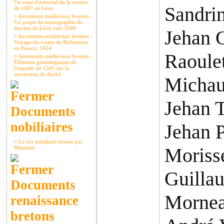
Un essai d'armorial de la montre
Sandri
de 1467 en Léon
¤
documents médiévaux bretons -
Un projet de monographie du
diocèse de Léon vers 1640
Jehan 
¤
documents médiévaux bretons -
Voyage du comte de Richemont
en France, 1424.
Raoule
¤
documents médiévaux bretons -
Éléments généalogiques de
l'enquête de 1341 sur la
succession du duché
Michau
Jehan 
Documents
nobiliaires
Jehan 
¤
Le 1er nobiliaire breton par
Morisse
Missirien
Guilla
Documents
Morne
renaissance
bretons