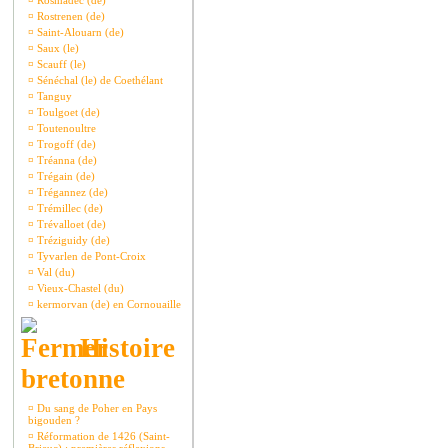
¤
Rosmadec (de)
¤
Rostrenen (de)
¤
Saint-Alouarn (de)
¤
Saux (le)
¤
Scauff (le)
¤
Sénéchal (le) de Coethélant
¤
Tanguy
¤
Toulgoet (de)
¤
Toutenoultre
¤
Trogoff (de)
¤
Tréanna (de)
¤
Trégain (de)
¤
Trégannez (de)
¤
Trémillec (de)
¤
Trévalloet (de)
¤
Tréziguidy (de)
¤
Tyvarlen de Pont-Croix
¤
Val (du)
¤
Vieux-Chastel (du)
¤
kermorvan (de) en Cornouaille
Histoire
bretonne
¤
Du sang de Poher en Pays
bigouden ?
¤
Réformation de 1426 (Saint-