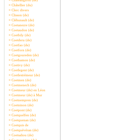
¤
Châteaugiron (de)
¤
Châtellier (du)
¤
Clerc divers
¤
Clisson (de)
¤
Cléhunault (de)
¤
Coetanezre (de)
¤
Coetaudon (de)
¤
Coetbily (de)
¤
Coetderu (de)
¤
Coetfao (de)
¤
Coetforn (de)
¤
Coetgoureden (de)
¤
Coethamon (de)
¤
Coetivy (de)
¤
Coetlegent (de)
¤
Coetlestrémeur (de)
¤
Coetmen (de)
¤
Coetmenech (de)
¤
Coetmeur (de) en Léon
¤
Coetmeur (de) à Mur
¤
Coetnempren (de)
¤
Coetninon (de)
¤
Coetpont (de)
¤
Coetquelfen (de)
¤
Coetquenan (de)
¤
Coetquis de
¤
Coetquévéran (de)
¤
Coetsaliou (de)