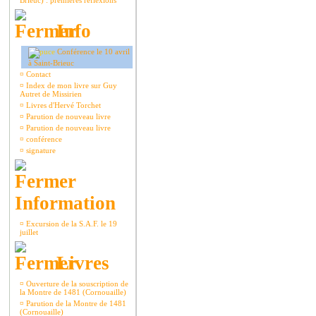
Brieuc) : premières réflexions
Info
Conférence le 10 avril
à Saint-Brieuc
¤
Contact
¤
Index de mon livre sur Guy
Autret de Missirien
¤
Livres d'Hervé Torchet
¤
Parution de nouveau livre
¤
Parution de nouveau livre
¤
conférence
¤
signature
Information
¤
Excursion de la S.A.F. le 19
juillet
Livres
¤
Ouverture de la souscription de
la Montre de 1481 (Cornouaille)
¤
Parution de la Montre de 1481
(Cornouaille)