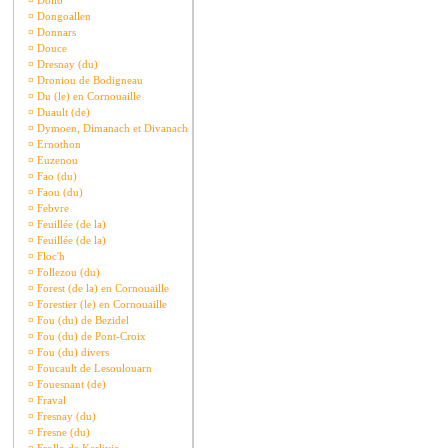
¤
Dollo
¤
Dongoallen
¤
Donnars
¤
Douce
¤
Dresnay (du)
¤
Droniou de Bodigneau
¤
Du (le) en Cornouaille
¤
Duault (de)
¤
Dymoen, Dimanach et Divanach
¤
Ernothon
¤
Euzenou
¤
Fao (du)
¤
Faou (du)
¤
Febvre
¤
Feuillée (de la)
¤
Feuillée (de la)
¤
Floc'h
¤
Follezou (du)
¤
Forest (de la) en Cornouaille
¤
Forestier (le) en Cornouaille
¤
Fou (du) de Bezidel
¤
Fou (du) de Pont-Croix
¤
Fou (du) divers
¤
Foucault de Lesoulouarn
¤
Fouesnant (de)
¤
Fraval
¤
Fresnay (du)
¤
Fresne (du)