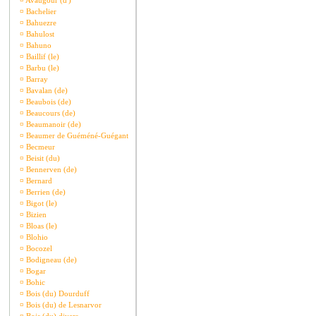
¤
Avaugour (d')
¤
Bachelier
¤
Bahuezre
¤
Bahulost
¤
Bahuno
¤
Baillif (le)
¤
Barbu (le)
¤
Barray
¤
Bavalan (de)
¤
Beaubois (de)
¤
Beaucours (de)
¤
Beaumanoir (de)
¤
Beaumer de Guéméné-Guégant
¤
Becmeur
¤
Beisit (du)
¤
Bennerven (de)
¤
Bernard
¤
Berrien (de)
¤
Bigot (le)
¤
Bizien
¤
Bloas (le)
¤
Blohio
¤
Bocozel
¤
Bodigneau (de)
¤
Bogar
¤
Bohic
¤
Bois (du) Dourduff
¤
Bois (du) de Lesnarvor