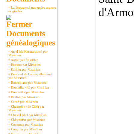
¤
La Bretagne à travers les sources
d'Armor
originales.
Documents
généalogiques
¤
Arrel (de Kermarquer) par
Missirien
¤
Autret par Missirien
¤
Bahuno par Missirien
¤
Barbier par Missirien
¤
Bertrand de Launay-Bertrand
par Missirien
¤
Bourgblanc par Missirien
¤
Bouteiller (le) par Missirien
¤
Bouteville par Missirien
¤
Brulon par Missirien
¤
Carné par Missirien
¤
Champion (de Cicé) par
Missirien
¤
Chastel (du) par Missirien
¤
Châteaufur par Missirien
¤
Coetquen par Missirien
¤
Couvran par Missirien