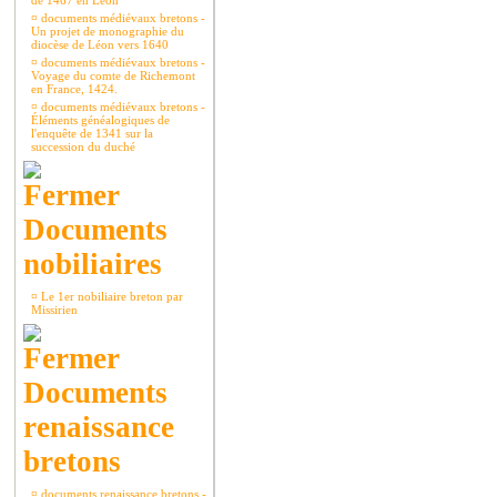
de 1467 en Léon
¤
documents médiévaux bretons -
Un projet de monographie du
diocèse de Léon vers 1640
¤
documents médiévaux bretons -
Voyage du comte de Richemont
en France, 1424.
¤
documents médiévaux bretons -
Éléments généalogiques de
l'enquête de 1341 sur la
succession du duché
Documents
nobiliaires
¤
Le 1er nobiliaire breton par
Missirien
Documents
renaissance
bretons
¤
documents renaissance bretons -