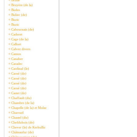
¤
Brullé
¤
Bruyère (de la)
¤
Budes
¤
Buliec (de)
¤
Buzic
¤
Buzic
¤
Cabournais (de)
¤
Cadoret
¤
Cage (de la)
¤
Calloet
¤
Calvez divers
¤
Camus
¤
Canaber
¤
Caradec
¤
Cardinal (le)
¤
Carné (de)
¤
Carné (de)
¤
Carné (de)
¤
Carné (de)
¤
Castet (de)
¤
Chaffault (du)
¤
Chambre (de la)
¤
Chapelle (de la) et Molac
¤
Charruel
¤
Chastel (du)
¤
Chefdubois (de)
¤
Chever (le) de Kerbullic
¤
Châteaufur (de)