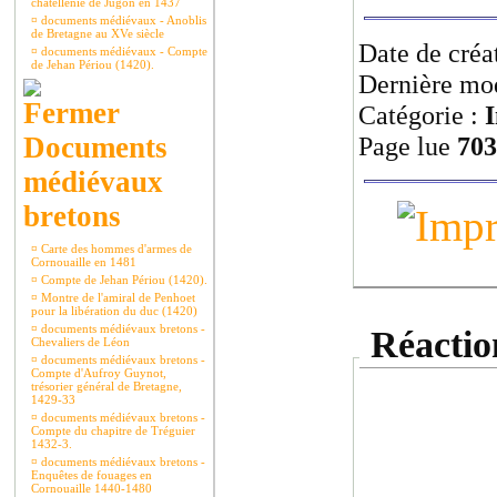
châtellenie de Jugon en 1437
¤
documents médiévaux - Anoblis
de Bretagne au XVe siècle
Date de créa
¤
documents médiévaux - Compte
de Jehan Périou (1420).
Dernière mod
Catégorie :
I
Documents
Page lue
703
médiévaux
bretons
¤
Carte des hommes d'armes de
Cornouaille en 1481
¤
Compte de Jehan Périou (1420).
¤
Montre de l'amiral de Penhoet
pour la libération du duc (1420)
¤
documents médiévaux bretons -
Réaction
Chevaliers de Léon
¤
documents médiévaux bretons -
Compte d'Aufroy Guynot,
trésorier général de Bretagne,
1429-33
¤
documents médiévaux bretons -
Compte du chapitre de Tréguier
1432-3.
¤
documents médiévaux bretons -
Enquêtes de fouages en
Cornouaille 1440-1480