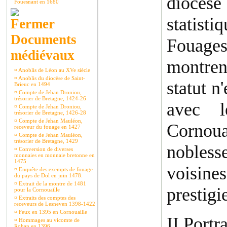
diocès
Fouesnant en 1680
statisti
Documents
Fouages
médiévaux
montren
¤
Anoblis de Léon au XVe siècle
¤
Anoblis du diocèse de Saint-
statut n
Brieuc en 1494
¤
Compte de Jehan Droniou,
trésorier de Bretagne, 1424-26
avec l
¤
Compte de Jehan Droniou,
trésorier de Bretagne, 1426-28
¤
Compte de Jehan Mauléon,
Cornoua
receveur du fouage en 1427
¤
Compte de Jehan Mauléon,
trésorier de Bretagne, 1429
nobless
¤
Conversion de diverses
monnaies en monnaie bretonne en
1475
voisines
¤
Enquête des exempts de fouage
du pays de Dol en juin 1478.
¤
Extrait de la montre de 1481
prestigi
pour la Cornouaille
¤
Extraits des comptes des
receveurs de Lesneven 1398-1422
¤
Feux en 1395 en Cornouaille
II Portr
¤
Hommages au vicomte de
Rohan en 1396