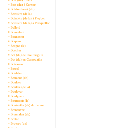
¤
Bois (du) divers
¤
Bois (du) à Carnoet
¤
Boisberthelot (du)
¤
Boissière (de la)
¤
Boissière (de la) à Pleyben
¤
Boissière (de la) à Plusquellec
¤
Bolloré
¤
Bonenfant
¤
Bonnescat
¤
Boquen
¤
Borgne (le)
¤
Boscher
¤
Bot (du) de Plouferiguin
¤
Bot (du) en Cornouaille
¤
Botcazou
¤
Botcol
¤
Botdelen
¤
Botmeur (de)
¤
Boulaes
¤
Boulaie (de la)
¤
Boulevar
¤
Boulguern
¤
Bourgeois (le)
¤
Bouteville (de) du Faouet
¤
Brenanvec
¤
Brennalen (de)
¤
Breton
¤
Broerec (de)