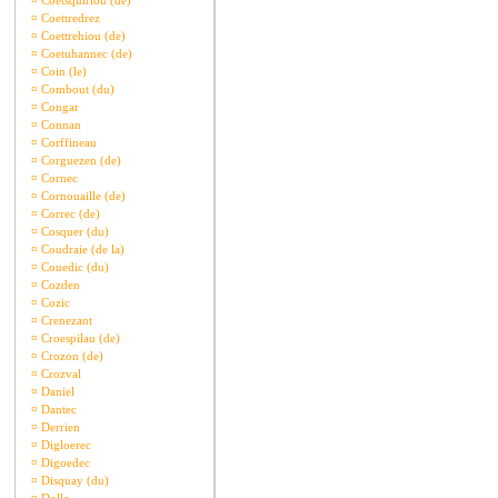
¤
Coetsquiriou (de)
¤
Coettredrez
¤
Coettrehiou (de)
¤
Coetuhannec (de)
¤
Coin (le)
¤
Combout (du)
¤
Congar
¤
Connan
¤
Corffineau
¤
Corguezen (de)
¤
Cornec
¤
Cornouaille (de)
¤
Correc (de)
¤
Cosquer (du)
¤
Coudraie (de la)
¤
Couedic (du)
¤
Cozden
¤
Cozic
¤
Crenezant
¤
Croespilau (de)
¤
Crozon (de)
¤
Crozval
¤
Daniel
¤
Dantec
¤
Derrien
¤
Digloerec
¤
Digoedec
¤
Disquay (du)