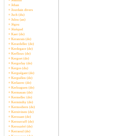
¤
Jeannin
¤
Jehan
¤
Jourdain divers
¤
Juch (du)
¤
Julou (an)
¤
Jégou
¤
Jézéquel
¤
Kaer (de)
¤
Keranrais (de)
¤
Kerardellec (de)
¤
Kerdegace (de)
¤
Kerfloux (de)
¤
Kergoet (de)
¤
Kergorlay (de)
¤
Kergos (du)
¤
Kerguégant (de)
¤
Kerguélen (de)
¤
Kerlazrec (de)
¤
Kerloaguen (de)
¤
Kermauan (de)
¤
Kermellec (de)
¤
Kerminihy (de)
¤
Kermodiern (de)
¤
Kernivinen (de)
¤
Kerouant (de)
¤
Kerourcuff (de)
¤
Kerouzéré (de)
¤
Kerraoul (de)