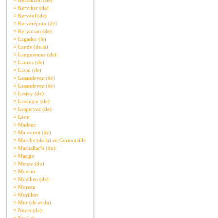
¤
Kersauzon (de)
¤
Kerviher (de)
¤
Kervéol (de)
¤
Kervéréguin (de)
¤
Kerynisan (de)
¤
Lagadec (le)
¤
Lande (de la)
¤
Langueouez (de)
¤
Lanros (de)
¤
Laval (de)
¤
Lesaudevez (de)
¤
Lesaudevez (de)
¤
Lesivy (de)
¤
Lesongar (de)
¤
Lespervez (de)
¤
Léon
¤
Madeuc
¤
Malestroit (de)
¤
Marche (de la) en Cornouaille
¤
Marhallac'h (du)
¤
Marigo
¤
Menez (du)
¤
Moeam
¤
Moellien (de)
¤
Moreau
¤
Morillon
¤
Mur (de et du)
¤
Nevet (de)