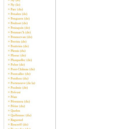
¤
Ny (le)
¤
Ny (le)
¤
Parc (du)
¤
Penalen (de)
¤
Penguern (de)
¤
Penhoet (de)
¤
Penisquin (de)
¤
Penmarc'h (de)
¤
Penmorvan (de)
¤
Perrien (de)
¤
Pestivien (de)
¤
Plessis (du)
¤
Ploeuc (de)
¤
Plusquellec (de)
¤
Poher (de)
¤
Pont-Château (de)
¤
Pontcallec (de)
¤
Ponthou (du)
¤
Porteneuve (de la)
¤
Poulmic (de)
¤
Prévost
¤
Péan
¤
Pérennou (du)
¤
Périer (du)
¤
Quelen
¤
Quélennec (du)
¤
Raguenel
¤
Roscerff (de)