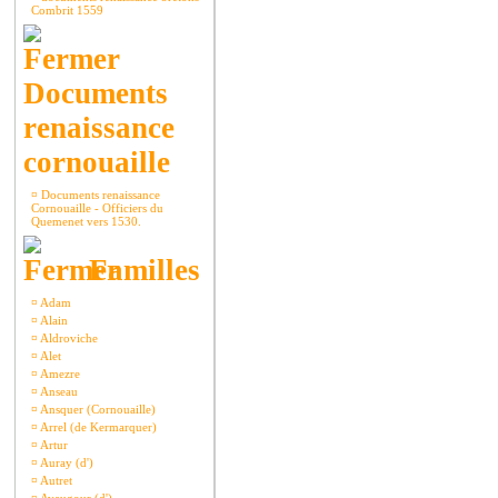
Combrit 1559
Documents
renaissance
cornouaille
¤
Documents renaissance
Cornouaille - Officiers du
Quemenet vers 1530.
Familles
¤
Adam
¤
Alain
¤
Aldroviche
¤
Alet
¤
Amezre
¤
Anseau
¤
Ansquer (Cornouaille)
¤
Arrel (de Kermarquer)
¤
Artur
¤
Auray (d')
¤
Autret