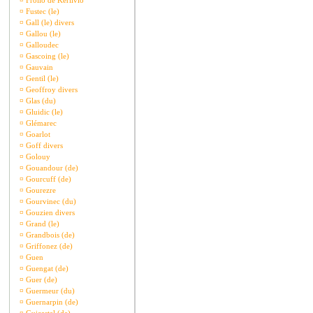
¤
Frollo de Kerlivio
¤
Fustec (le)
¤
Gall (le) divers
¤
Gallou (le)
¤
Galloudec
¤
Gascoing (le)
¤
Gauvain
¤
Gentil (le)
¤
Geoffroy divers
¤
Glas (du)
¤
Gluidic (le)
¤
Glémarec
¤
Goarlot
¤
Goff divers
¤
Golouy
¤
Gouandour (de)
¤
Gourcuff (de)
¤
Gourezre
¤
Gourvinec (du)
¤
Gouzien divers
¤
Grand (le)
¤
Grandbois (de)
¤
Griffonez (de)
¤
Guen
¤
Guengat (de)
¤
Guer (de)
¤
Guermeur (du)
¤
Guernarpin (de)