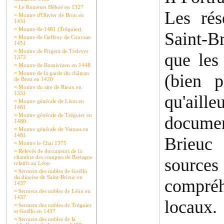
¤
Le Kemenet Héboé en 1327
Les rés
¤
Montre d'Olivier de Bron en
1451
¤
Montre de 1481 (Tréguier)
Saint-Br
¤
Montre de Geffroy de Couvran
1451
¤
Montre de Prigent de Trelever
que les
1372
¤
Montre de Rosnivinen en 1448
¤
Montre de la garde du château
(bien p
de Brest en 1420
¤
Montre du sire de Rieux en
1351
qu'aill
¤
Montre générale de Léon en
1481
¤
Montre générale de Tréguier en
documen
1480.
¤
Montre générale de Vannes en
1481
Brieuc
¤
Montre le Chat 1375
¤
Relevés de documents de la
chambre des comptes de Bretagne
source
relatifs au Léon
¤
Serment des nobles de Goëllo
du diocèse de Saint-Brieuc en
compréh
1437
¤
Serment des nobles de Léon en
1437
locaux.
¤
Serment des nobles de Tréguier
et Goëllo en 1437
¤
Serment des nobles de la